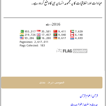
عبادات اور اخلاقیات کا یہ مجموعہ انسان ہی کا وضع کردہ ہے۔
2016ء سے
عمومی درجہ بندی
قرآن / علومِ قرآن
حدیث و سنت / علومِ حدیث