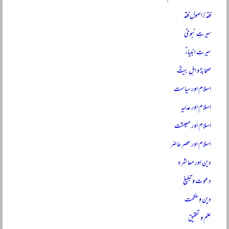
فقہ / اصولِ فقہ
سیرتِ نبویؐ
سیرتِ انبیاءؑ
صحابہؓ و اہلِ بیتؓ
اسلام اور سیاست
اسلام اور عدلیہ
اسلام اور معیشت
اسلام اور عصرِ حاضر
دین اور معاشرہ
دعوت و تبلیغ
دین و حکمت
علم و تحقیق