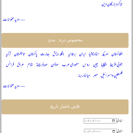
تذکرہ بزرگانِ دین
— مزید عنوانات
مخصوص درجہ بندی
افغانستان
امریکہ
انڈونیشیا
ایران
برطانیہ
بنگلہ دیش
بھارت
پاکستان
تاجکستان
ترکیہ
جنوبی افریقہ
چیچنیا
چین
روس
سعودی عرب
سوڈان
سویٹزرلینڈ
شام
عراق
فرانس
فلسطین و اسرائیل
مصر
میانمار برما
— مزید عنوانات
تلاش باعتبار تاریخ
ابتدائی
انتہائی