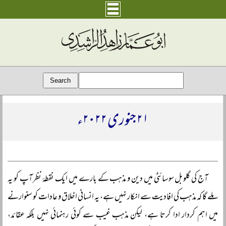
۲۱ جنوری ۲۰۲۲ء
آج کی گلوبل سوسائٹی میں دین و مذہب کے بارے میں ایک نقطۂ نظر آپ کو یہ
ملے گا کہ مذہب کی افادیت سے انکار نہیں ہے، یہ انسانی اخلاق و عادات کو سنوارنے
میں اہم کردار ادا کرتا ہے، لیکن مذہب غیب سے کوئی رہنمائی نہیں بلکہ عقائد،