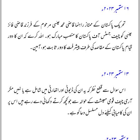
۱۶ ستمبر ۲۰۲۳ء
تحریکِ پاکستان کے ممتاز راہنما قاضی محمد عیسٰی مرحوم کے فرزند قاضی فائز
عیسٰی کو چیف جسٹس آف پاکستان کا منصب مبارک ہو۔ اللہ کرے کہ ان کا دور
قیامِ پاکستان کے مقاصد کی طرف پیشرفت کا دور ثابت ہو، آمین۔
۱۳ ستمبر ۲۰۲۳ء
اس سوال سے قطع نظر کہ یہ ان کی ڈیوٹی اور اتھارٹی میں شامل ہے یا نہیں مگر
آرمی چیف قومی معیشت کے حوالہ سے جو کچھ کرتے دکھائی دے رہے ہیں اس پر
ان کی کامیابی کیلئے دل مسلسل دعاگو ہے۔