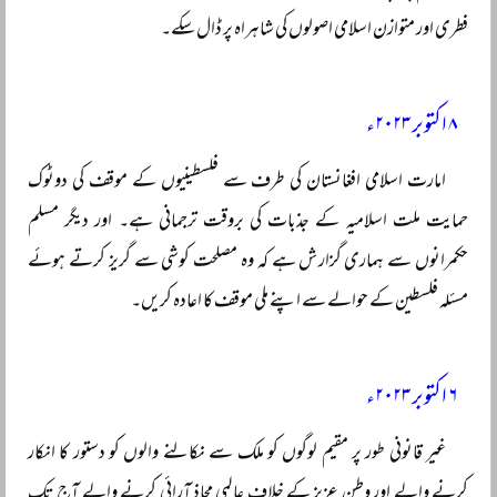
فطری اور متوازن اسلامی اصولوں کی شاہراہ پر ڈال سکے۔
۸ اکتوبر ۲۰۲۳ء
امارت اسلامی افغانستان کی طرف سے فلسطینیوں کے موقف کی دوٹوک
حمایت ملت اسلامیہ کے جذبات کی بروقت ترجمانی ہے۔ اور دیگر مسلم
حکمرانوں سے ہماری گزارش ہے کہ وہ مصلحت کوشی سے گریز کرتے ہوئے
مسئلہ فلسطین کے حوالے سے اپنے ملی موقف کا اعادہ کریں۔
۶ اکتوبر ۲۰۲۳ء
غیر قانونی طور پر مقیم لوگوں کو ملک سے نکالنے والوں کو دستور کا انکار
کرنے والے اور وطنِ عزیز کے خلاف عالمی محاذ آرائی کرنے والے آج تک