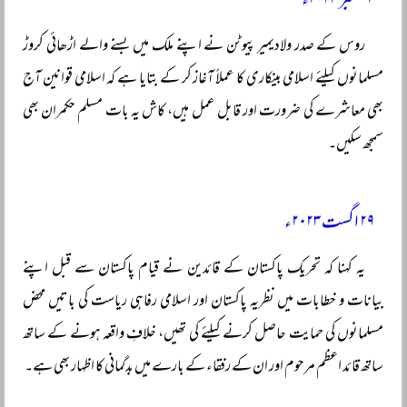
۲ ستمبر ۲۰۲۳ء
روس کے صدر ولادیمیر پیوٹن نے اپنے ملک میں بسنے والے اڑھائی کروڑ
مسلمانوں کیلئے اسلامی بینکاری کا عملاً آغاز کر کے بتایا ہے کہ اسلامی قوانین آج
بھی معاشرے کی ضرورت اور قابل عمل ہیں، کاش یہ بات مسلم حکمران بھی
سمجھ سکیں۔
۲۹ اگست ۲۰۲۳ء
یہ کہنا کہ تحریک پاکستان کے قائدین نے قیام پاکستان سے قبل اپنے
بیانات و خطابات میں نظریہ پاکستان اور اسلامی رفاہی ریاست کی باتیں محض
مسلمانوں کی حمایت حاصل کرنے کیلئے کی تھیں، خلافِ واقعہ ہونے کے ساتھ
ساتھ قائد اعظم مرحوم اور ان کے رفقاء کے بارے میں بدگمانی کا اظہار بھی ہے۔