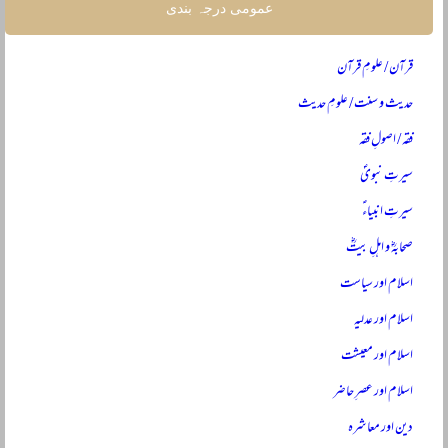
عمومی درجہ بندی
قرآن / علومِ قرآن
حدیث و سنت / علومِ حدیث
فقہ / اصولِ فقہ
سیرتِ نبویؐ
سیرتِ انبیاءؑ
صحابہؓ و اہلِ بیتؓ
اسلام اور سیاست
اسلام اور عدلیہ
اسلام اور معیشت
اسلام اور عصرِ حاضر
دین اور معاشرہ