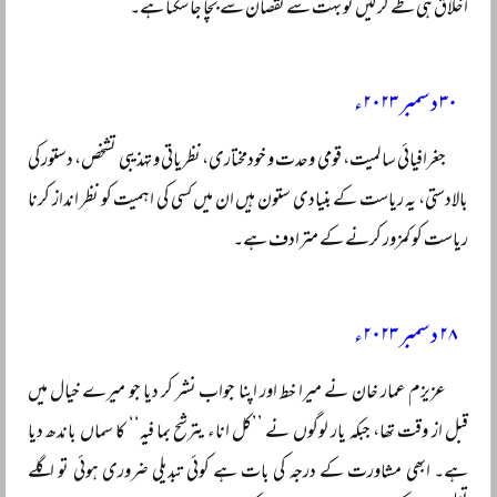
اخلاق ہی طے کر لیں تو بہت سے نقصان سے بچا جا سکتا ہے۔
۳۰ دسمبر ۲۰۲۳ء
جغرافیائی سالمیت، قومی وحدت و خودمختاری، نظریاتی و تہذیبی تشخص، دستور کی
بالادستی، یہ ریاست کے بنیادی ستون ہیں ان میں کسی کی اہمیت کو نظر انداز کرنا
ریاست کو کمزور کرنے کے مترادف ہے۔
۲۸ دسمبر ۲۰۲۳ء
عزیزم عمار خان نے میرا خط اور اپنا جواب نشر کر دیا جو میرے خیال میں
قبل از وقت تھا، جبکہ یار لوگوں نے ’’کل اناء یترشح بما فیہ‘‘ کا سماں باندھ دیا
ہے۔ ابھی مشاورت کے درجہ کی بات ہے کوئی تبدیلی ضروری ہوئی تو اگلے