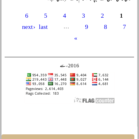
6
5
4
3
2
1
Pages
next ›
last
…
9
8
7
»
2016ء سے