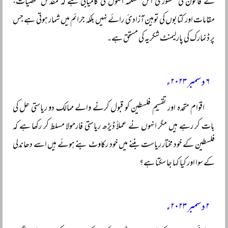
کے قانون کی منظوری اس مسلّمہ اصول کی کامیابی ہے کہ مقدس شخصیات،
مقامات اور کتابوں کی توہین آزادئ رائے نہیں بلکہ جرائم میں شمار ہوتی ہے جس
پر ڈنمارک کی پارلیمنٹ شکریہ کی مستحق ہے۔
۶ دسمبر ۲۰۲۳ء
اقوام متحدہ اور تقسیمِ فلسطین کو قبول کرنے والے ممالک دو ریاستی حل کی
بات کر رہے ہیں مگر انہوں نے عملاً ڈیڑھ ریاستی فارمولا مسلط کر رکھا ہے کہ
فلسطین کے خود مختار ریاست بننے میں خود رکاوٹ بنے ہوئے ہیں اسے دھاندلی
کے سوا اور کیا کہا جا سکتا ہے؟
۲ دسمبر ۲۰۲۳ء