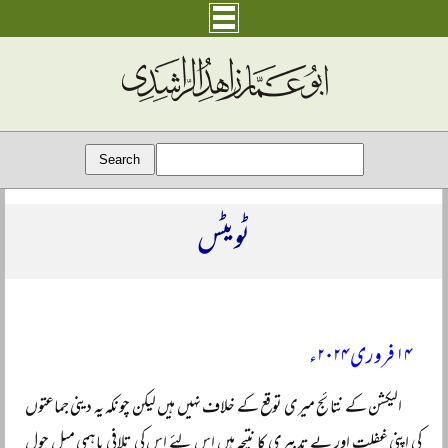
ٹویٹس
۱۴ فروری ۲۰۲۴ء
الیکشن کے نتائج میری توقع کے خلاف نہیں ہیں لیکن چونکہ یہ دینی جماعتوں
کی اپنی غفلت اور بے تدبیری کا نتیجہ ہیں اس لئے اس کی تلافی باہمی میل جول