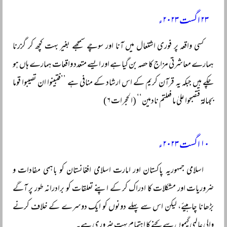
۲۳ اگست ۲۰۲۳ء
کسی واقعہ پر فوری اشتعال میں آنا اور سوچے سمجھے بغیر بہت کچھ کر گزرنا
ہمارے معاشرتی مزاج کا حصہ بن گیا ہے اور ایسے متعدد واقعات ہمارے ہاں ہو
چکے ہیں جبکہ یہ قرآن کریم کے اس ارشاد کے منافی ہے ’’فتبینوا ان تصیبوا قوما
بجہالۃ فتصبحوا علیٰ ما فعلتم نادمین‘‘ (الحجرات ۶)
۱۰ اگست ۲۰۲۳ء
اسلامی جمہوریہ پاکستان اور امارت اسلامی افغانستان کو باہمی مفادات و
ضروریات اور مشکلات کا ادراک کر کے اپنے تعلقات کو برادرانہ طور پر آگے
بڑھانا چاہیئے، لیکن اس سے پہلے دونوں کو ایک دوسرے کے خلاف کرنے
والی عالمی گیموں سے بچنے کا اہتمام بہت ضروری ہے۔