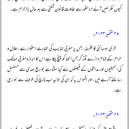
کیوں نظر نہیں آئے؟ دستور سے بغاوت قانون شکنی سے بہرحال بڑا جرم ہے۔
۲۸ ستمبر ۲۰۲۳ء
فری سوسائٹی کا فلسفہ، جس پر مغربی تہذیب کی عمارت استوار ہے، حلال و
حرام کے تمام دائرے توڑ کر جس انتہا کو پہنچ چکا ہے اس کا اندازہ مغربی ممالک
کی اسمبلیوں اور عدالتوں کے فیصلوں سے کیا سکتا ہے جو ربع صدی سے مسلسل
سامنے آرہے ہیں، اور افسوس یہ کہ ان کی تائید اب چرچ کی طرف سے ہو رہی
ہے۔
۲۶ ستمبر ۲۰۲۳ء