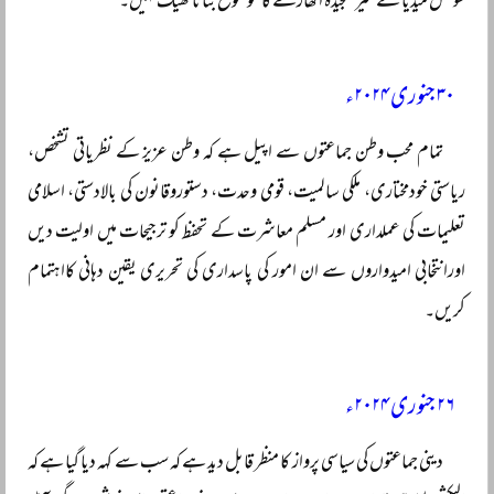
سوشل میڈیا کے غیر سنجیدہ اکھاڑے کا موضوع بنانا ٹھیک نہیں۔
۳۰ جنوری ۲۰۲۴ء
تمام محب وطن جماعتوں سے اپیل ہے کہ وطن عزیز کے نظریاتی تشخص،
ریاستی خودمختاری، ملکی سالمیت، قومی وحدت، دستوروقانون کی بالادستی، اسلامی
تعلیمات کی عملداری اور مسلم معاشرت کے تحفظ کو ترجیحات میں اولیت دیں
اورانتخابی امیدواروں سے ان امور کی پاسداری کی تحریری یقین دہانی کااہتمام
کریں۔
۲۶ جنوری ۲۰۲۴ء
دینی جماعتوں کی سیاسی پرواز کا منظر قابل دید ہے کہ سب سے کہہ دیا گیا ہے کہ