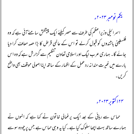
یکم نومبر ۲۰۲۳ء
اسرائیلی وزیراعظم کی طرف سے مصر کیلئے ایک پیشکش سامنے آئی ہے کہ وہ
فلسطینی باشندوں کو قبول کرلے تو اس کے عالمی قرض کا بڑا حصہ معاف کرا دیا
جائے گا۔ ہماری عرب لیگ اور اسلامی تعاون تنظیم سے گزارش ہے کہ وہ اس
بارے میں غیرت مندانہ ردعمل کے اظہار کے ساتھ اپنا اصولی موقف بھی واضح
کریں۔
۲۴ اکتوبر ۲۰۲۳ء
حماس سے رہائی کے بعد ایک یرغمالی خاتون نے کہا ہے کہ انہوں نے
ہمارے ساتھ بہت اچھا سلوک کیا ہے۔ کیا یہ وہی حماس ہے جس پر چودہ سو سے