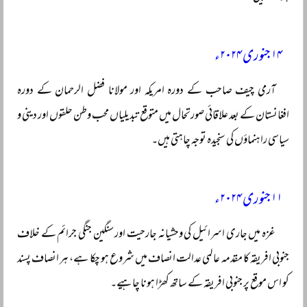
۱۴ جنوری ۲۰۲۴ء
آرمی چیف صاحب کے دورہ امریکہ اور مولانا فضل الرحمان کے دورہ
افغانستان کے بعد علاقائی صورتحال میں متوقع تبدیلیاں محب وطن حلقوں اور دینی و
سیاسی راہنماؤں کی سنجیدہ توجہ چاہتی ہیں۔
۱۱ جنوری ۲۰۲۴ء
غزہ میں جاری اسرائیل کی وحشیانہ جارحیت اور سنگین جنگی جرائم کے خلاف
جنوبی افریقہ کا مقدمہ عالمی عدالت انصاف میں شروع ہو چکا ہے، ہر انصاف پسند
کو اس موقع پر جنوبی افریقہ کے ساتھ کھڑا ہونا چاہیے۔