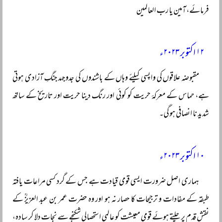
فرمائے، آمین یا رب العالمین
۱۲ اکتوبر ۲۰۲۳ء
مقبوضہ علاقوں کی واپسی کیلئے وہاں کے باشندوں کی جدوجہد جنگِ آزادی ہوتی
ہے، حماس کے معرکۂ حریت کو کوئی اور رنگ دینا حریت اور تاریخ کے ساتھ
شدید نا انصافی ہو گی۔
۱۰ اکتوبر ۲۰۲۳ء
ہماری اصل ضرورت ایسی قومی قیادت ہے جس کے گرد کسی مراعات یافتہ
طبقہ کے مفادات و ترجیحات کا حصار نہ ہو اور وہ حضرت عمر بن عبد العزیزؒ کے
نقش قدم پر چلتے ہوئے قومی معیشت کو عالمی استحصالی شکنجے سے نجات دلا کر سادہ،