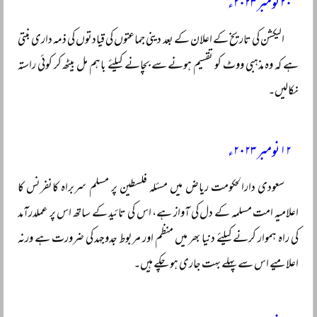
۲۰ نومبر ۲۰۲۳ء
الیکشن کی تاریخ کے اعلان کے بعد دینی جماعتوں کی قیادتوں کی ذمہ داری بنتی
ہے کہ وہ مذہبی ووٹ کو تقسیم ہونے سے بچانے کیلئے باہم مل بیٹھ کر کوئی راستہ
نکالیں۔
۱۲ نومبر ۲۰۲۳ء
سعودی دارالحکومت ریاض میں مسئلہ فلسطین پر مسلم سربراہ کانفرنس کا
اعلامیہ امت مسلمہ کے دل کی آواز ہے، اس کی تائید کے ساتھ اس پر عملدرآمد
کی راہ ہموار کرنے کیلئے دنیا بھر میں منظم اور مربوط جدوجہد کی ضرورت ہے ورنہ
اعلامیے اس سے پہلے بہت جاری ہو چکے ہیں۔