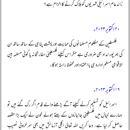
زائد عام اسرائیلی شہریوں کو ہلاک کرنے کا الزام ہے؟
۲۰ اکتوبر ۲۰۲۳ء
فلسطین کے مظلوم مسلمانوں کی حمایت اور پشت پناہی کے ساتھ ساتھ ان
کی بھرپور امداد بھی ضروری ہے مگر اس کیلئے فلسطینی سفارتخانہ یا کوئی مسلمہ بین
الاقوامی مسلم ادارہ ہی با اعتماد اور محفوظ راستہ ہو گا۔
۱۶ اکتوبر ۲۰۲۳ء
اسرائیل کو تسلیم کرنے کیلئے آگے بڑھنے والے قدم اگر رک گئے ہیں تو
ہمارے خیال میں فلسطینی جانبازوں کے بہتے ہوئے خون نے ایک بڑا مقصد
حاصل کر لیا ہے، دعا کریں اللہ تعالیٰ اگلی آزمائش میں بھی سرخروئی نصیب