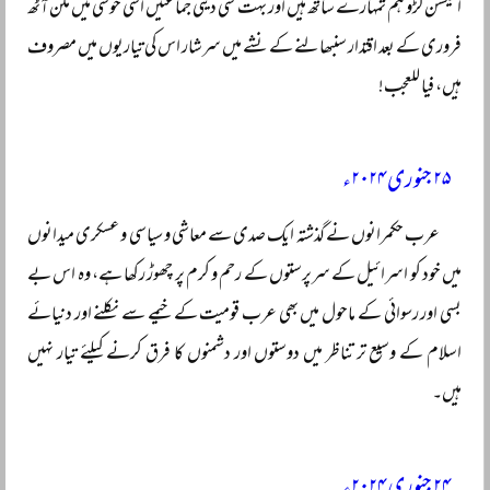
الیکشن لڑو ہم تمہارے ساتھ ہیں اور بہت سی دینی جماعتیں اسی خوشی میں مگن آٹھ
فروری کے بعد اقتدار سنبھالنے کے نشے میں سرشار اس کی تیاریوں میں مصروف
ہیں، فیا للعجب!
۲۵ جنوری ۲۰۲۴ء
عرب حکمرانوں نے گذشتہ ایک صدی سے معاشی و سیاسی و عسکری میدانوں
میں خود کو اسرائیل کے سرپرستوں کے رحم و کرم پر چھوڑ رکھا ہے، وہ اس بے
بسی اور رسوائی کے ماحول میں بھی عرب قومیت کے خیمے سے نکلنے اور دنیائے
اسلام کے وسیع تر تناظر میں دوستوں اور دشمنوں کا فرق کرنے کیلئے تیار نہیں
ہیں۔
۲۴ جنوری ۲۰۲۴ء