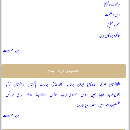
دعوت و تبلیغ
دین و حکمت
علم و تحقیق
تذکرہ بزرگانِ دین
— مزید عنوانات
مخصوص درجہ بندی
افغانستان
امریکہ
انڈونیشیا
ایران
برطانیہ
بنگلہ دیش
بھارت
پاکستان
تاجکستان
ترکیہ
جنوبی افریقہ
چیچنیا
چین
روس
سعودی عرب
سوڈان
سویٹزرلینڈ
شام
عراق
فرانس
فلسطین و اسرائیل
مصر
میانمار برما
— مزید عنوانات