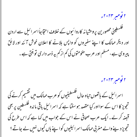
۲ نومبر ۲۰۲۳ء
فلسطینی محصورین پر وحشیانہ کاروائیوں کے خلاف احتجاجاً اسرائیل سے اردن
اور دیگر ممالک کا اپنے سفیروں کو واپس بلانے کا اعلان خوش آئند اور لائق
پیروی ہے، مسلم اور عرب حکومتوں کی کم از کم یہ ذمہ داری تو بنتی ہے۔
۲ نومبر ۲۰۲۳ء
اسرائیل کے ہاتھوں تباہ حال فلسطینیوں کو عرب ممالک میں تقسیم کرنے کی
تجویز کا اس کے سوا اور کیا مقصد ہو سکتا ہے کہ اسرائیل باقی ماندہ فلسطین پر بھی
قبضہ کر لے۔ ایک عرب صحافی نے اس کے جواب میں کہا ہے کہ اس طرح کی
تجویز دینے والے مغربی ممالک اسرائیلیوں کو اپنے ہاں کیوں نہیں لے جاتے؟