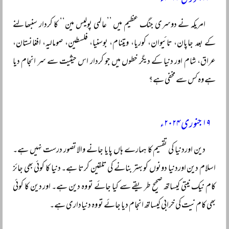
امریکہ نے دوسری جنگ عظیم میں ’’عالمی پولیس مین‘‘ کا کردار سنبھالنے
کے بعد جاپان، تائیوان، کوریا، ویتنام، بوسنیا، فلسطین، صومالیہ، افغانستان،
عراق، شام اور دنیا کے دیگر خطوں میں جو کردار اس حیثیت سے سر انجام دیا
ہے وہ کس سے مخفی ہے؟
۱۹ جنوری ۲۰۲۴ء
دین اوردنیا کی تقسیم کا ہمارے ہاں پایا جانے والا تصور درست نہیں ہے۔
اسلام دین اوردنیا دونوں کو بہتر بنانے کی تلقین کرتا ہے۔ دنیا کا کوئی بھی جائز
کام نیک نیتی کیساتھ صحیح طریقے سے کیا جائے تو وہ دین ہے۔ اور دین کا کوئی
بھی کام نیت کی خرابی کیساتھ انجام دیا جائے تو وہ دنیاداری ہے۔