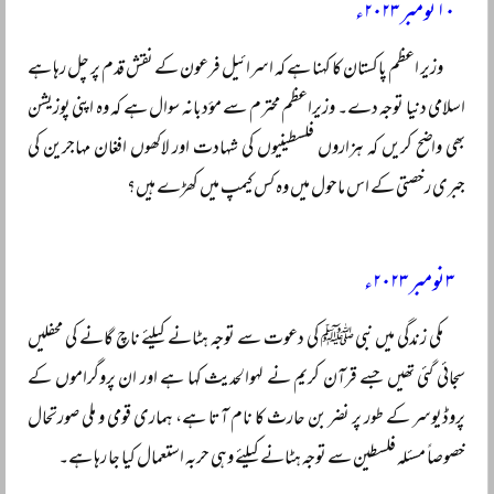
۱۰ نومبر ۲۰۲۳ء
وزیر اعظم پاکستان کا کہنا ہے کہ اسرائیل فرعون کے نقش قدم پر چل رہا ہے
اسلامی دنیا توجہ دے۔ وزیراعظم محترم سے مؤدبانہ سوال ہے کہ وہ اپنی پوزیشن
بھی واضح کریں کہ ہزاروں فلسطینیوں کی شہادت اور لاکھوں افغان مہاجرین کی
جبری رخصتی کے اس ماحول میں وہ کس کیمپ میں کھڑے ہیں؟
۳ نومبر ۲۰۲۳ء
مکی زندگی میں نبی ﷺ کی دعوت سے توجہ ہٹانے کیلئے ناچ گانے کی محفلیں
سجائی گئی تھیں جسے قرآن کریم نے لہوالحدیث کہا ہے اور ان پروگراموں کے
پروڈیوسر کے طور پر نضر بن حارث کا نام آتا ہے، ہماری قومی و ملی صورتحال
خصوصاً‌ مسئلہ فلسطین سے توجہ ہٹانے کیلئے وہی حربہ استعمال کیا جا رہا ہے۔