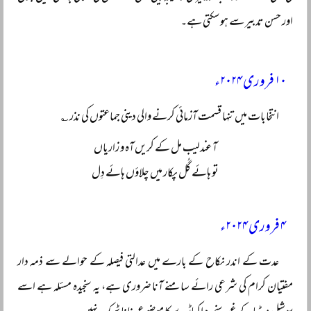
اور حسن تدبیر سے ہو سکتی ہے۔
۱۰ فروری ۲۰۲۴ء
انتخابات میں تنہا قسمت آزمائی کرنے والی دینی جماعتوں کی نذر ؎
آ عندلیب مل کے کریں آہ و زاریاں
تو ہائے گُل پکار میں چلاؤں ہائے دِل
۴ فروری ۲۰۲۴ء
عدت کے اندر نکاح کے بارے میں عدالتی فیصلہ کے حوالے سے ذمہ دار
مفتیان کرام کی شرعی رائے سامنے آنا ضروری ہے، یہ سنجیدہ مسئلہ ہے اسے