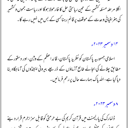
اگلا مرحلہ مسئلہ کشمیر کے تین ریاستی حل کا فارمولا ہوگا اور ریاست جموں و کشمیر
کی جغرافیائی وحدت کے موقف پر قائم رہنا کسی کے بس میں نہیں رہے گا۔
۱۴ دسمبر ۲۰۲۳ء
اسلامی جمہوریہ پاکستان کو نظریۂ پاکستان، قائد اعظم کے وژن، اور دستور کے
مطابق چلانے کی بجائے طالع آزماؤں کے ذریعے بیرونی ایجنڈوں کی آماجگاہ بنا
دیا گیا ہے، اللہ پاک ہمارے حال پر رحم فرمائیں۔
۸ دسمبر ۲۰۲۳ء
ڈنمارک کی پارلیمنٹ میں قرآن کریم کی بے حرمتی کو قابل سزا جرم قرار دینے