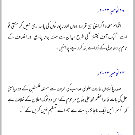
۲۸ نومبر ۲۰۲۳ء
اقوام متحدہ اگر اپنی ہی قراردادوں اور رپورٹوں کی پاسداری نہیں کر سکتی تو
اسے ’’لیگ آف نیشنز‘‘ کی طرح میدان سے ہٹ جانا چاہیئے اور انصاف کے
نام پر دھاندلی کے ڈرامے بند کر دینے چاہئیں۔
۲۴ نومبر ۲۰۲۳ء
صدر پاکستان عارف علوی صاحب کی طرف سے مسئلہ فلسطین کے دو ریاستی
حل کی بات قائد اعظم محمد علی جناح مرحوم کے اس دوٹوک اعلان کے خلاف ہے
کہ ’’اسرائیل ایک ناجائز ریاست ہے ہم اسے تسلیم نہیں کریں گے‘‘۔