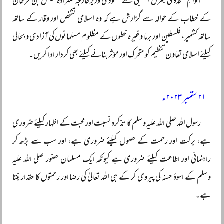
اقوامِ متحدہ کی جنرل اسمبلی سے سعودی وزیرخارجہ شہزادہ فیصل بن فرحان
کے خطاب کے حوالہ سے گزارش ہے کہ وہ اسلامی تشخص اور وقار کے ساتھ
ساتھ کشمیر، فلسطین اور برما وغیرہ خطوں کے مظلوم مسلمانوں کی آزادی و بحالی
کیلئے اسلامی تعاون تنظیم کو متحرک اور مؤثر بنانے کیلئے بھی کردار ادا کریں۔
۲۱ ستمبر ۲۰۲۳ء
رسول اللہ صلی اللہ علیہ وسلم کا تذکرہ نسبت اور محبت کے اظہار کیلئے ضروری
ہے، برکت اور رحمت کے حصول کیلئے ضروری ہے، اور سب سے بڑھ کر
راہنمائی اور اطاعت کیلئے ضروری ہے کیونکہ ایک مسلمان حضور صلی اللہ علیہ
وسلم کے اسوۂ حسنہ کی پیروی کر کے ہی اللہ تعالیٰ کی رضا اور رحمتوں کا حقدار بنتا
ہے۔