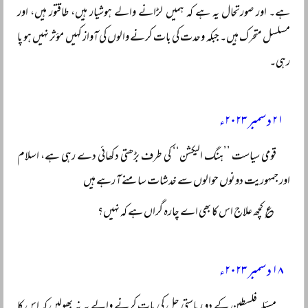
ہے۔ اور صورتحال یہ ہے کہ ہمیں لڑانے والے ہوشیار ہیں، طاقتور ہیں، اور
مسلسل متحرک ہیں۔ جبکہ وحدت کی بات کرنے والوں کی آواز کہیں مؤثر نہیں ہو پا
رہی۔
۲۱ دسمبر ۲۰۲۳ء
قومی سیاست ’’ہنگ الیکشن‘‘ کی طرف بڑھتی دکھائی دے رہی ہے، اسلام
اور جمہوریت دونوں حوالوں سے خدشات سامنے آ رہے ہیں
؏ کچھ علاج اس کا بھی اے چارہ گراں ہے کہ نہیں؟
۱۸ دسمبر ۲۰۲۳ء
مسئلہ فلسطین کے دو ریاستی حل کی بات کرنے والے یہ نہ بھولیں کہ اس کا