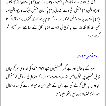
آئی ایم ایف کے تقاضے پر اسٹیٹ بینک کے بعد (۱) پاکستان براڈ کاسٹنگ
کارپوریشن (۲) نیشنل ہائی وے اتھارٹی (۳) پاکستان نیشنل شپنگ کارپوریشن اور
(۴) پاکستان پوسٹ آفس کو خسارے کے نام پر سرکاری کنٹرول سے آزاد کرنا
ملکی مفادکا تقاضہ ہے یا آج کی ایسٹ انڈیا کمپنی کے سامنے سرتسلیم خم
کرناہے؟
۳۰ نومبر ۲۰۲۳ء
غزہ کے بدحال اور بے گھر فلسطینیوں کیلئے اقوام متحدہ کی امدادی سرگرمیاں
قابل تحسین ہیں لیکن اصل ضرورت امت مسلمہ کے جغرافیائی مسائل کو مستقل
بنیادوں پر حل کرنے کی ہے جس کے بغیر اس عالمی ادارے کی ساکھ بحال
ہونے کا کوئی امکان نہیں نظر نہیں آتا۔