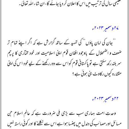
تعلیمی سال کی ترتیب میں اس کا اعلان کر دیا جائے گا، ان شاء اللہ تعالیٰ۔
۲۷ دسمبر ۲۰۲۳ء
’’جان کی امان پاؤں‘‘ کی تمہید کے ساتھ گزارش ہے کہ اگر اپنے تمام تر
ضعف و اضمحلال کے باوجود افغان قوم اپنی اسلامیت اور خود مختاری کا پرچم
سربلند رکھ سکتی ہے تو پاکستانی قوم کو اس سے دور رکھنے کے لیے خود اس کی اپنی
مقتدرہ کیوں رکاوٹ بنی ہوئی ہے؟
۲۲ دسمبر ۲۰۲۳ء
وحدتِ امت ہماری سب سے بڑی ملی ضرورت ہے کہ عالمِ اسلام جن
مسائل اور مصائب کی دلدل میں پھنسا ہوا ہے اس سے نکلنے کا اور کوئی راستہ نہیں