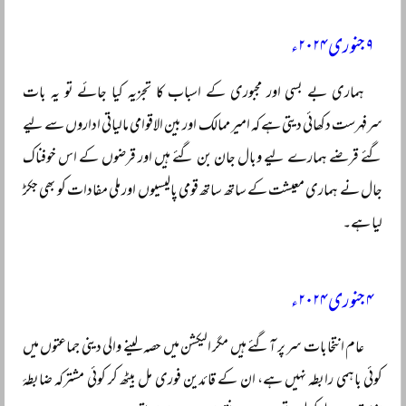
۹ جنوری ۲۰۲۴ء
ہماری بے بسی اور مجبوری کے اسباب کا تجزیہ کیا جائے تو یہ بات
سرفہرست دکھائی دیتی ہے کہ امیر ممالک اور بین الاقوامی مالیاتی اداروں سے لیے
گئے قرضے ہمارے لیے وبال جان بن گئے ہیں اور قرضوں کے اس خوفناک
جال نے ہماری معیشت کے ساتھ ساتھ قومی پالیسیوں اور ملی مفادات کو بھی جکڑ
لیا ہے۔
۴ جنوری ۲۰۲۴ء
عام انتخابات سر پر آگئے ہیں مگر الیکشن میں حصہ لینے والی دینی جماعتوں میں
کوئی باہمی رابطہ نہیں ہے، ان کے قائدین فوری مل بیٹھ کر کوئی مشترکہ ضابطۂ