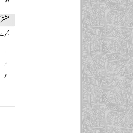
ی
مشترک
مجموعے
د
س
م