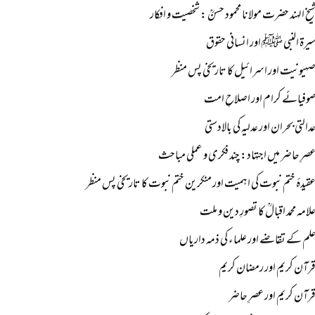
یخ الہند حضرت مولانا محمود حسنؒ : شخصیت و افکار
یرۃ النبی ﷺ اور انسانی حقوق
ہیونیت اور اسرائیل کا تاریخی پس منظر
وفیائے کرام اور اصلاحِ امت
دالتی بحران اور عدلیہ کی بالادستی
صرِ حاضر میں اجتہاد: چند فکری و عملی مباحث
قیدۂ ختم نبوت کی اہمیت اور منکرین ختم نبوت کا تاریخی پس منظر
لامہ محمد اقبالؒ کا تصورِ دین و ملت
لم کے تقاضے اور علماء کی ذمہ داریاں
رآن کریم اور رمضان کریم
رآن کریم اور عصرِ حاضر