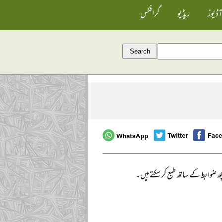
آڈیوز
ریڈیو
گرافکس
 ضوابط کے ساتھ طبع کر سکتے ہیں۔