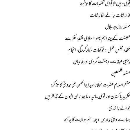
ومی و بین الاقوامی شخصیات کا تذکرہ
ذارشات برائے نگارشات
سئلہ رؤیتِ ہلال
عیشت کے چند اہم پہلو، اسلامی نقطۂ نظر سے
تحدہ مجلسِ عمل: توقعات، کارکردگی، انجام
ذہبی طبقات، دہشت گردی اور طالبان
سئلہ فلسطین
فکر اسلام حضرت مولانا سید ابوالحسن علی ندویؒ کا تذکرہ
ظریہ پاکستان اور قومی بیانیہ: ما بعد نائن الیون کے تناظر میں
وائے راشدی
مارے دینی مدارس : چند اہم سوالات کا جائزہ