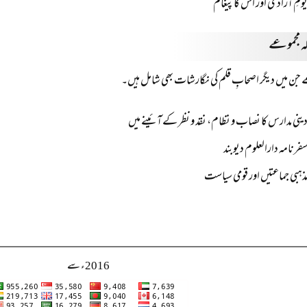
ومِ آزادی اور اس کا پیغام
ہ مجموعے
 جن میں دیگر اصحابِ قلم کی نگارشات بھی شامل ہیں۔
ینی مدارس کا نصاب و نظام، نقد و نظر کے آئینے میں
فرنامہ دارالعلوم دیوبند
ذہبی جماعتیں اور قومی سیاست
2016ء سے