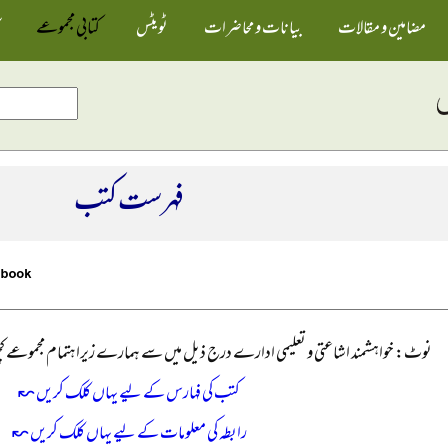
مضامین و مقالات
بیانات و محاضرات
ٹویٹس
کتابی مجموعے
فہرست کتب
نوٹ: خواہشمند اشاعتی و تعلیمی ادارے درج ذیل میں سے ہمارے زیراہتمام مجموعے کچھ
کتب کی فہارس کے لیے یہاں کلک کریں ↜
رابطہ کی معلومات کے لیے یہاں کلک کریں ↜