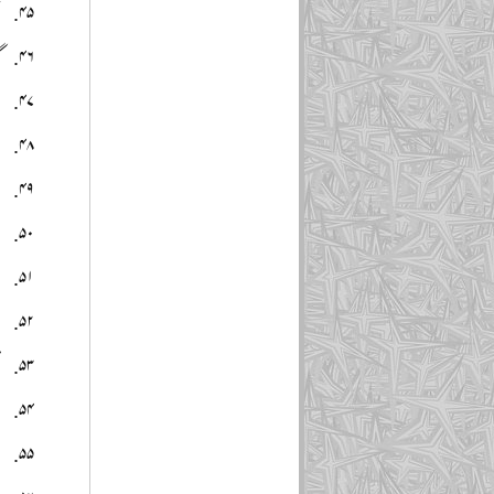
ق
گ
م
م
م
م
م
م
ن
ن
ہ