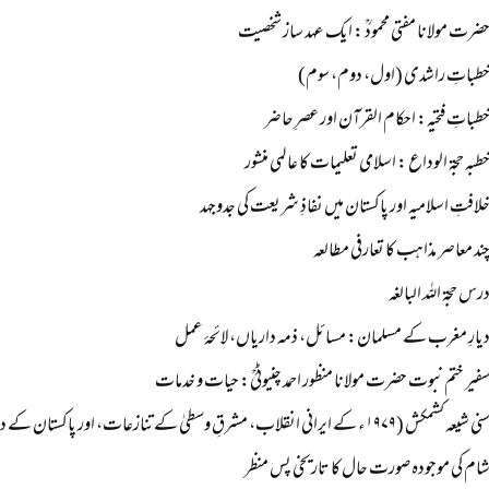
ضرت مولانا مفتی محمودؒ : ایک عہد ساز شخصیت
طباتِ راشدی (اول، دوم، سوم)
طباتِ فتحیہ: احکام القرآن اور عصرِ حاضر
طبہ حجۃ الوداع : اسلامی تعلیمات کا عالمی منشور
لافتِ اسلامیہ اور پاکستان میں نفاذِ شریعت کی جدوجہد
ند معاصر مذاہب کا تعارفی مطالعہ
رس حجۃ اللہ البالغہ
یارِ مغرب کے مسلمان: مسائل، ذمہ داریاں، لائحۂ عمل
فیر ختم نبوت حضرت مولانا منظور احمد چنیوٹیؒ: حیات و خدمات
ی شیعہ کشمکش (۱۹۷۹ء کے ایرانی انقلاب، مشرقِ وسطیٰ کے تنازعات، اور پاکستان کے داخلی حالات کے تناظر میں)
ام کی موجودہ صورت حال کا تاریخی پس منظر