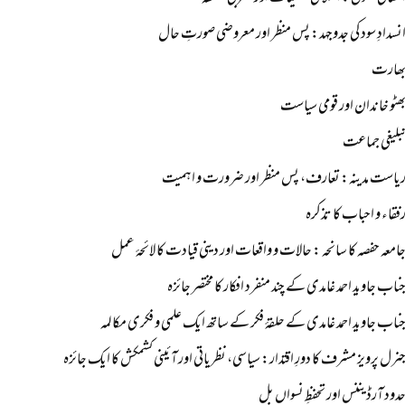
نسدادِ سود کی جدوجہد: پس منظر اور معروضی صورتِ حال
ھارت
ھٹو خاندان اور قومی سیاست
بلیغی جماعت
یاست مدینہ: تعارف، پس منظر اور ضرورت و اہمیت
فقاء و احباب کا تذکرہ
امعہ حفصہ کا سانحہ : حالات و واقعات اور دینی قیادت کا لائحۂ عمل
ناب جاوید احمد غامدی کے چند منفرد افکار کا مختصر جائزہ
ناب جاوید احمد غامدی کے حلقۂ فکر کے ساتھ ایک علمی و فکری مکالمہ
نرل پرویز مشرف کا دورِ اقتدار: سیاسی، نظریاتی اور آئینی کشمکش کا ایک جائزہ
دود آرڈیننس اور تحفظِ نسواں بل