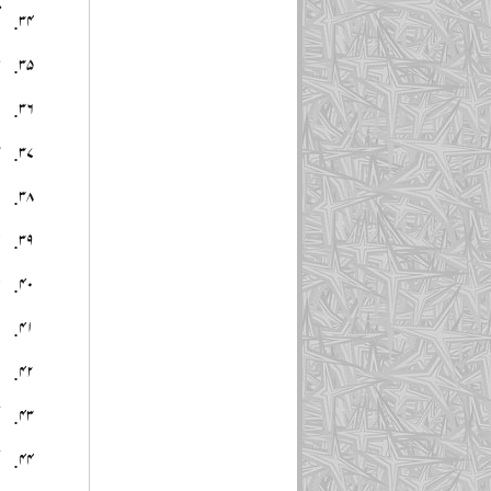
ش
س
ص
ص
ع
ع
ع
ع
ع
ق
ق