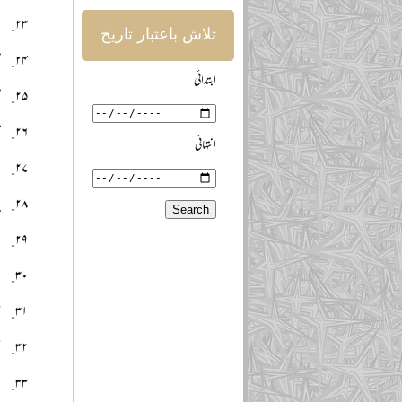
ح
تلاش باعتبار تاریخ
خ
ابتدائی
خ
خ
انتہائی
خ
چ
د
د
س
سن
ش