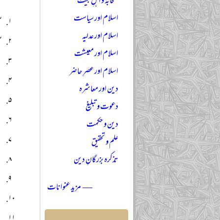
صحابہؓ و اہلِ بیتؓ
اسلام اور سیاست
آ
اسلام اور عدلیہ
آ
اسلام اور معیشت
ا
اسلام اور عصرِ حاضر
ا
دین اور معاشرہ
ا
دعوت و تبلیغ
ا
دین و حکمت
ا
علم و تحقیق
تذکرہ بزرگانِ دین
ا
ا
— مزید عنوانات
ا
ا