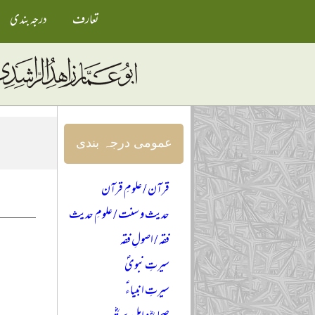
تعارف
درجہ بندی
عمومی درجہ بندی
قرآن / علومِ قرآن
حدیث و سنت / علومِ حدیث
فقہ / اصولِ فقہ
سیرتِ نبویؐ
سیرتِ انبیاءؑ