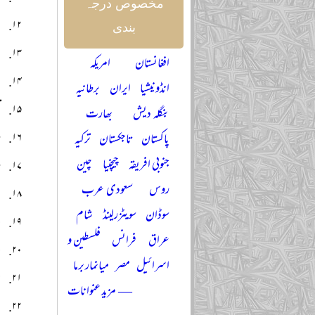
مخصوص درجہ
ا
بندی
ب
افغانستان
امریکہ
ب
انڈونیشیا
ایران
برطانیہ
ت
بنگلہ دیش
بھارت
ر
پاکستان
تاجکستان
ترکیہ
جنوبی افریقہ
چیچنیا
چین
ر
روس
سعودی عرب
ج
سوڈان
سویٹزرلینڈ
شام
ج
عراق
فرانس
فلسطین و
ج
اسرائیل
مصر
میانمار برما
ج
— مزید عنوانات
ح