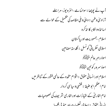
پ نے پوچھا: سوالنامے، انٹرویوز، مراسلے
زادئ وطن: دینی و ملّی مقاصد کی تکمیل کے حوالے سے
ساتذہ و اکابر کا تذکرہ
سلام، جمہوریت اور پاکستان
سلامی نظریاتی کونسل : گلدستہ مضامین
سوۂ رہبرِ عالم ﷺ
سوۂ سرورِ کونین ﷺ
سلام اور انسانی حقوق: اقوام متحدہ کے عالمی منشور کے تناظر میں
مام اعظم ابو حنیفہؒ : فقہی و سیاسی کردار
مام بخاریؒ کے امتیازات اور بخاری شریف کی خصوصیات
نسانی حقوق : اسلامی تعلیمات اور مغربی فلسفہ