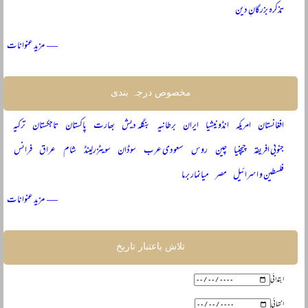
تذکرہ بزرگانِ دین
— مزید عنوانات
مخصوص درجہ بندی
افغانستان
امریکہ
انڈونیشیا
ایران
برطانیہ
بنگلہ دیش
بھارت
پاکستان
تاجکستان
ترکیہ
جنوبی افریقہ
چیچنیا
چین
روس
سعودی عرب
سوڈان
سویٹزرلینڈ
شام
عراق
فرانس
فلسطین و اسرائیل
مصر
میانمار برما
— مزید عنوانات
تلاش باعتبار تاریخ
ابتدائی
انتہائی