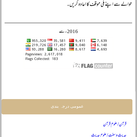
حوالے سے اپنے ملی موقف کا اعادہ کریں۔
2016ء سے
عمومی درجہ بندی
قرآن / علومِ قرآن
حدیث و سنت / علومِ حدیث