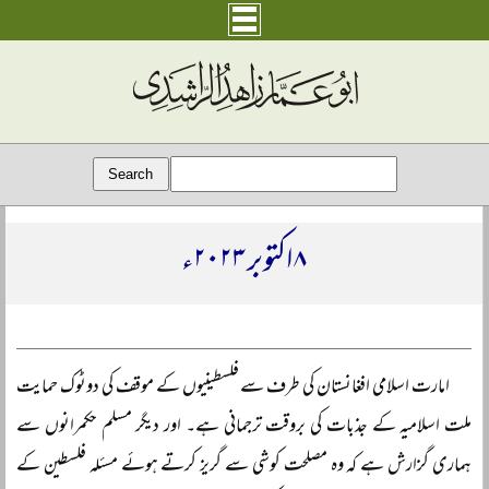
۸ اکتوبر ۲۰۲۳ء
امارت اسلامی افغانستان کی طرف سے فلسطینیوں کے موقف کی دوٹوک حمایت
ملت اسلامیہ کے جذبات کی بروقت ترجمانی ہے۔ اور دیگر مسلم حکمرانوں سے
ہماری گزارش ہے کہ وہ مصلحت کوشی سے گریز کرتے ہوئے مسئلہ فلسطین کے