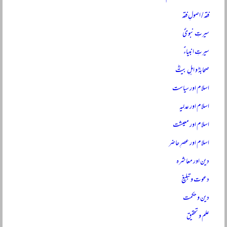
فقہ / اصولِ فقہ
سیرتِ نبویؐ
سیرتِ انبیاءؑ
صحابہؓ و اہلِ بیتؓ
اسلام اور سیاست
اسلام اور عدلیہ
اسلام اور معیشت
اسلام اور عصرِ حاضر
دین اور معاشرہ
دعوت و تبلیغ
دین و حکمت
علم و تحقیق