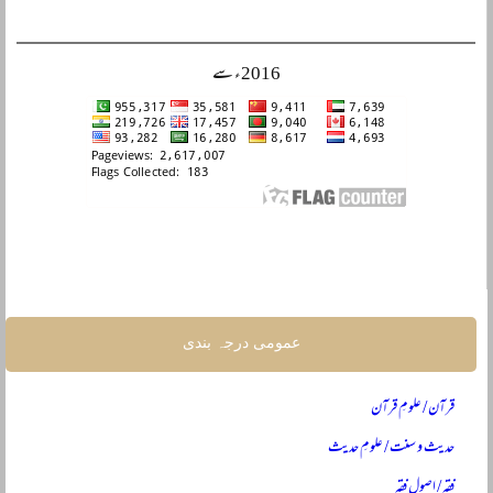
2016ء سے
عمومی درجہ بندی
قرآن / علومِ قرآن
حدیث و سنت / علومِ حدیث
فقہ / اصولِ فقہ