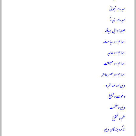
سیرتِ نبویؐ
سیرتِ انبیاءؑ
صحابہؓ و اہلِ بیتؓ
اسلام اور سیاست
اسلام اور عدلیہ
اسلام اور معیشت
اسلام اور عصرِ حاضر
دین اور معاشرہ
دعوت و تبلیغ
دین و حکمت
علم و تحقیق
تذکرہ بزرگانِ دین