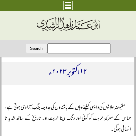
۱۲ اکتوبر ۲۰۲۳ء
مقبوضہ علاقوں کی واپسی کیلئے وہاں کے باشندوں کی جدوجہد جنگِ آزادی ہوتی ہے،
حماس کے معرکۂ حریت کو کوئی اور رنگ دینا حریت اور تاریخ کے ساتھ شدید نا
انصافی ہو گی۔