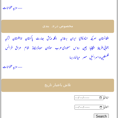
— مزید عنوانات
مخصوص درجہ بندی
افغانستان
امریکہ
انڈونیشیا
ایران
برطانیہ
بنگلہ دیش
بھارت
پاکستان
تاجکستان
ترکیہ
جنوبی افریقہ
چیچنیا
چین
روس
سعودی عرب
سوڈان
سویٹزرلینڈ
شام
عراق
فرانس
فلسطین و اسرائیل
مصر
میانمار برما
— مزید عنوانات
تلاش باعتبار تاریخ
ابتدائی
انتہائی