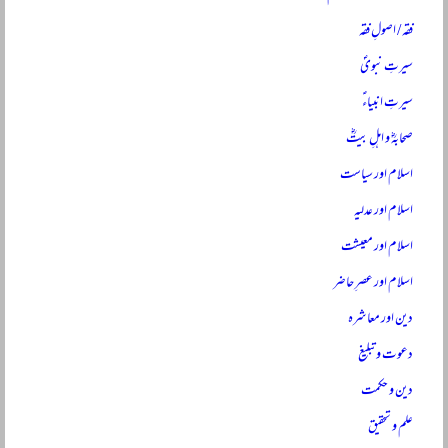
فقہ / اصولِ فقہ
سیرتِ نبویؐ
سیرتِ انبیاءؑ
صحابہؓ و اہلِ بیتؓ
اسلام اور سیاست
اسلام اور عدلیہ
اسلام اور معیشت
اسلام اور عصرِ حاضر
دین اور معاشرہ
دعوت و تبلیغ
دین و حکمت
علم و تحقیق