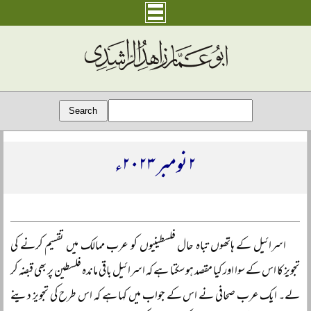
۲ نومبر ۲۰۲۳ء
اسرائیل کے ہاتھوں تباہ حال فلسطینیوں کو عرب ممالک میں تقسیم کرنے کی
تجویز کا اس کے سوا اور کیا مقصد ہو سکتا ہے کہ اسرائیل باقی ماندہ فلسطین پر بھی قبضہ کر
لے۔ ایک عرب صحافی نے اس کے جواب میں کہا ہے کہ اس طرح کی تجویز دینے