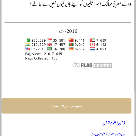
والے مغربی ممالک اسرائیلیوں کو اپنے ہاں کیوں نہیں لے جاتے؟
2016ء سے
عمومی درجہ بندی
قرآن / علومِ قرآن
حدیث و سنت / علومِ حدیث