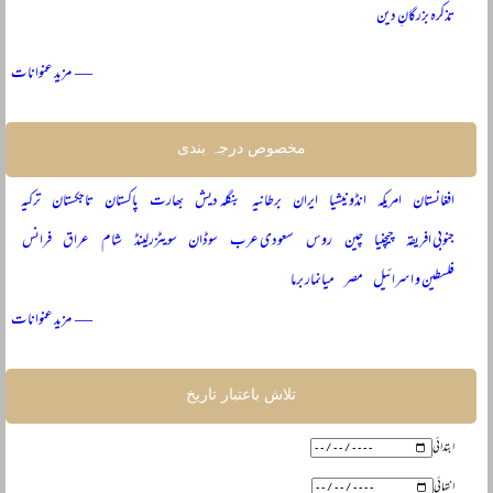
تذکرہ بزرگانِ دین
— مزید عنوانات
مخصوص درجہ بندی
افغانستان
امریکہ
انڈونیشیا
ایران
برطانیہ
بنگلہ دیش
بھارت
پاکستان
تاجکستان
ترکیہ
جنوبی افریقہ
چیچنیا
چین
روس
سعودی عرب
سوڈان
سویٹزرلینڈ
شام
عراق
فرانس
فلسطین و اسرائیل
مصر
میانمار برما
— مزید عنوانات
تلاش باعتبار تاریخ
ابتدائی
انتہائی