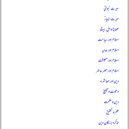
سیرتِ نبویؐ
سیرتِ انبیاءؑ
صحابہؓ و اہلِ بیتؓ
اسلام اور سیاست
اسلام اور عدلیہ
اسلام اور معیشت
اسلام اور عصرِ حاضر
دین اور معاشرہ
دعوت و تبلیغ
دین و حکمت
علم و تحقیق
تذکرہ بزرگانِ دین