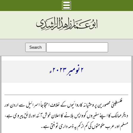
۲ نومبر ۲۰۲۳ء
فلسطینی محصورین پر وحشیانہ کاروائیوں کے خلاف احتجاجاً اسرائیل سے اردن اور
دیگر ممالک کا اپنے سفیروں کو واپس بلانے کا اعلان خوش آئند اور لائق پیروی ہے،
مسلم اور عرب حکومتوں کی کم از کم یہ ذمہ داری تو بنتی ہے۔