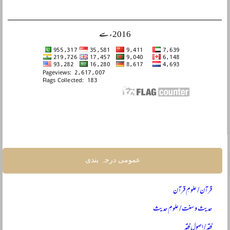
2016ء سے
عمومی درجہ بندی
قرآن / علومِ قرآن
حدیث و سنت / علومِ حدیث
فقہ / اصولِ فقہ