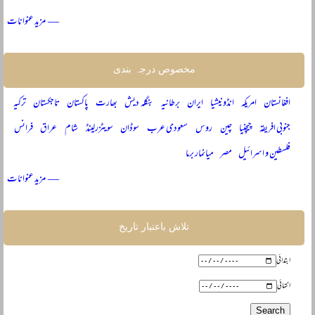
— مزید عنوانات
مخصوص درجہ بندی
افغانستان
امریکہ
انڈونیشیا
ایران
برطانیہ
بنگلہ دیش
بھارت
پاکستان
تاجکستان
ترکیہ
جنوبی افریقہ
چیچنیا
چین
روس
سعودی عرب
سوڈان
سویٹزرلینڈ
شام
عراق
فرانس
فلسطین و اسرائیل
مصر
میانمار برما
— مزید عنوانات
تلاش باعتبار تاریخ
ابتدائی
انتہائی