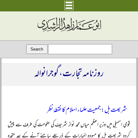
روزنامہ تجارت، گوجرانوالہ
شریعت بل: جمعیت علماء اسلام کا نقطۂ نظر
قومی اسمبلی میں وزیر اعظم میاں محمد نواز شریف کی حکومت کی طرف سے پیش
کردہ شریعت بل کا مسودہ اخبارات کے ذریعے سامنے آنے کے بعد متحدہ