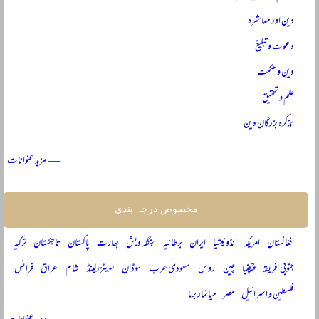
دین اور معاشرہ
دعوت و تبلیغ
دین و حکمت
علم و تحقیق
تذکرہ بزرگانِ دین
— مزید عنوانات
مخصوص درجہ بندی
افغانستان
امریکہ
انڈونیشیا
ایران
برطانیہ
بنگلہ دیش
بھارت
پاکستان
تاجکستان
ترکیہ
جنوبی افریقہ
چیچنیا
چین
روس
سعودی عرب
سوڈان
سویٹزرلینڈ
شام
عراق
فرانس
فلسطین و اسرائیل
مصر
میانمار برما