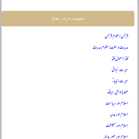
عمومی درجہ بندی
قرآن / علومِ قرآن
حدیث و سنت / علومِ حدیث
فقہ / اصولِ فقہ
سیرتِ نبویؐ
سیرتِ انبیاءؑ
صحابہؓ و اہلِ بیتؓ
اسلام اور سیاست
اسلام اور عدلیہ
اسلام اور معیشت
اسلام اور عصرِ حاضر