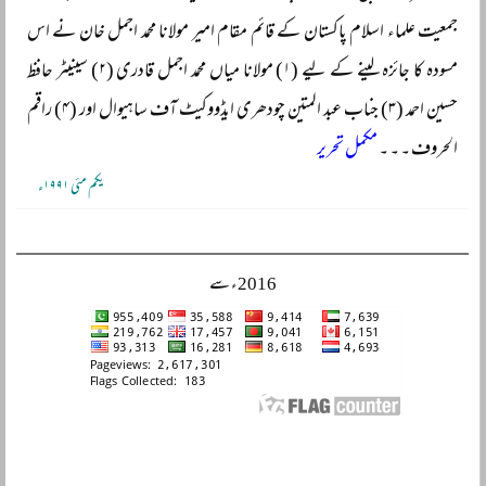
جمعیت علماء اسلام پاکستان کے قائم مقام امیر مولانا محمد اجمل خان نے اس
مسودہ کا جائزہ لینے کے لیے (۱) مولانا میاں محمد اجمل قادری (۲) سینیٹر حافظ
حسین احمد (۳) جناب عبد المتین چودھری ایڈووکیٹ آف ساہیوال اور (۴) راقم
الحروف ۔ ۔ ۔
مکمل تحریر
یکم مئی ۱۹۹۱ء
2016ء سے