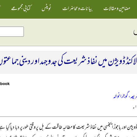
مضامین و مقالات
بیانات و محاضرات
ٹویٹس
کتابی مجموعے
لاکنڈ ڈویژن میں نفاذ شریعت کی جدوجہد اور دینی جماعت
ریعہ، گوجرانوالہ
ڈ ڈویژن اور باجوڑ ایجنسی میں نفاذ شریعت کا مطالبہ طاقت کے بل پر وقتی طور پر دبا دیا 