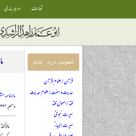
تعارف
درجہ بندی
ما
عمومی درجہ بندی
قرآن / علومِ قرآن
حدیث و سنت / علومِ حدیث
ماہنامہ الش
فقہ / اصولِ فقہ
دسمبر ۱۹۹۴ء
سیرتِ نبویؐ
سیرتِ انبیاءؑ
مالاکن