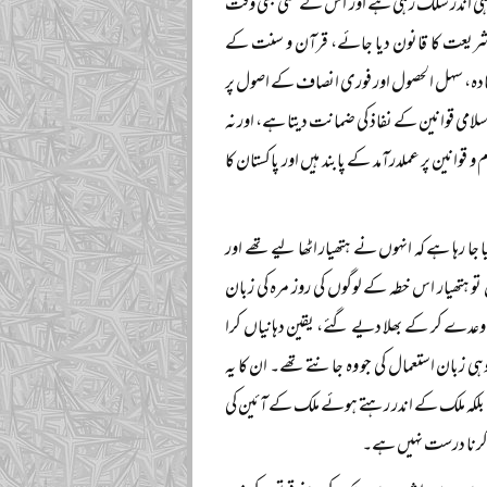
 ہی اندر سلگ رہی ہے اور اس کے کسی بھی وقت
یں شریعت کا قانون دیا جائے، قرآن و سنت کے
 سادہ، سہل الحصول اور فوری انصاف کے اصول پر
اسلامی قوانین کے نفاذ کی ضمانت دیتا ہے، اور نہ
 قوانین پر عملدرآمد کے پابند ہیں اور پاکستان کا
ا رہا ہے کہ انہوں نے ہتھیار اٹھا لیے تھے اور
و ہتھیار اس خطہ کے لوگوں کی روز مرہ کی زبان
ھ وعدے کر کے بھلا دیے گئے، یقین دہانیاں کرا
 زبان استعمال کی جو وہ جانتے تھے۔ ان کا یہ
 بلکہ ملک کے اندر رہتے ہوئے ملک کے آئین کی
ر کرنا درست نہیں ہے۔