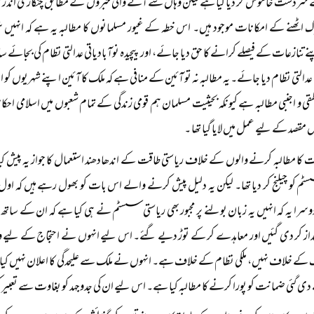
ے سردست خاموش کر دیا گیا ہے لیکن وہاں سے آنے والی خبروں کے مطابق چنگاری اندر
ڑک اٹھنے کے امکانات موجود ہیں۔ اس خطہ کے غیور مسلمانوں کا مطالبہ یہ ہے کہ انہ
 تنازعات کے فیصلے کرانے کا حق دیا جائے، اور پیچیدہ نوآبادیاتی عدالتی نظام کی بجائے
ی عدالتی نظام دیا جائے۔ یہ مطالبہ نہ تو آئین کے منافی ہے کہ ملک کا آئین اپنے شہریوں کو 
قی و اجنبی مطالبہ ہے کیونکہ بحیثیت مسلمان ہم قومی زندگی کے تمام شعبوں میں اسلامی احکام و
 مقصد کے لیے عمل میں لایا گیا تھا ۔
کا مطالبہ کرنے والوں کے خلاف ریاستی طاقت کے اندھادھند استعمال کا جواز یہ پیش کیا ج
م کو چیلنج کر دیا تھا۔ لیکن یہ دلیل پیش کرنے والے اس بات کو بھول رہے ہیں کہ اول ت
سرا یہ کہ انہیں یہ زبان بولنے پر مجبور بھی ریاستی سسٹم نے ہی کیا ہے کہ ان کے سات
داز کر دی گئیں اور معاہدے کر کے توڑ دیے گئے۔ اس لیے انہوں نے احتجاج کے لیے وہی
ک کے خلاف نہیں، ملکی نظام کے خلاف ہے۔ انہوں نے ملک سے علیحدگی کا اعلان نہیں کیا
 گئی ضمانت کو پورا کرنے کا مطالبہ کیا ہے۔ اس لیے ان کی جدوجہد کو بغاوت سے تعبی