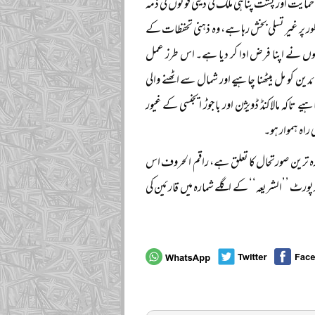
مایت اور پشت پناہی ملک کی دینی قوتوں کی ذمہ
ر پر غیر تسلی بخش رہا ہے، وہ ذہنی تحفظات کے
نہوں نے اپنا فرض ادا کر دیا ہے۔ اس طرز عمل
 کو مل بیٹھنا چاہیے اور شمال سے اٹھنے والی
 تاکہ مالاکنڈ ڈویژن اور باجوڑ ایجنسی کے غیور
راہ ہموار ہو۔
زہ ترین صورتحال کا تعلق ہے، راقم الحروف اس
رپورٹ ’’الشریعہ‘‘ کے اگلے شمارہ میں قارئین کی