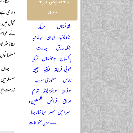
نفاذ ش
مخصوص درجہ
داری ہے۔ ا
بندی
خول میں ب
افغانستان
امریکہ
نے عوام کی
انڈونیشیا
ایران
برطانیہ
نفاذ شریعت
بنگلہ دیش
بھارت
مسلمانوں ک
پاکستان
تاجکستان
ترکیہ
جہاں ت
جنوبی افریقہ
چیچنیا
چین
سلسلہ میں 
روس
سعودی عرب
خدمت میں پ
سوڈان
سویٹزرلینڈ
شام
عراق
فرانس
فلسطین و
اسرائیل
مصر
میانمار برما
— مزید عنوانات