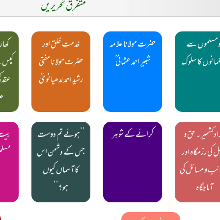
متفرق تحریریں
ومسلموں سے
حضرت مولانا علامہ
خدمتِ خلق اور
کھار
مانوں کا سلوک
شبیر احمد عثمانی ؒ
حضرت مولانا مفتی
کیس ۔
رشید احمد لدھیانویؒ
عقد 
ع
ادکشمیر ۔ حق و
کرائے کے شوہر
’’ہوئے تم دوست
بیت 
ل کی رزمگاہ اور
جس کے دشمن اس
مسلم
ئب و مسائل کی
کا آسماں کیوں
ط
آماجگاہ
ہو؟‘‘