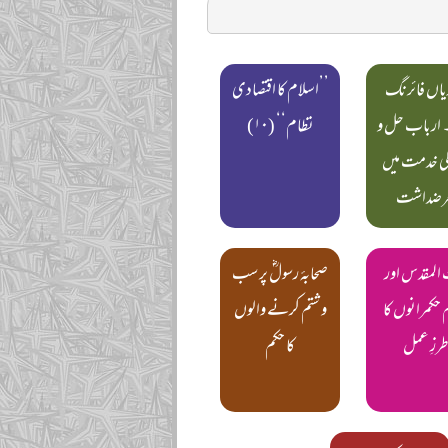
یاں فائرنگ
’’اسلام کا اقتصادی
 ارباب حل و
نظام‘‘ (۱۰)
کی خدمت میں
رضداشت
المقدس اور
صحابۂ رسولؓ پر سب
 حکمرانوں کا
و شتم کرنے والوں
رزِ عمل
کا حکم