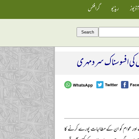
آڈیوز
ریڈیو
گرافکس
وں کی افسوسناک سردمہری
گیا ہے اور عوام کو ان کے مطالبات پورے کرنے کا