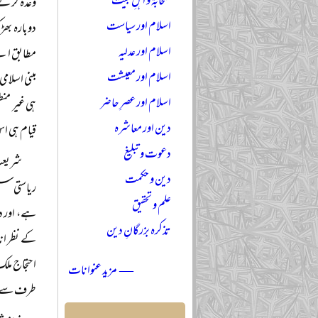
صحابہؓ و اہلِ بیتؓ
وعدہ کر ک
اسلام اور سیاست
دوبارہ بھ
اسلام اور عدلیہ
مطابق اپنے
اسلام اور معیشت
مبنی اسلام
اسلام اور عصرِ حاضر
ہی غیر منط
دین اور معاشرہ
قیام ہی اس
دعوت و تبلیغ
شریعت 
دین و حکمت
ریاستی سسٹ
علم و تحقیق
ہے، اور دو
تذکرہ بزرگانِ دین
کے نظر ان
احتجاج مل
— مزید عنوانات
طرف سے دی