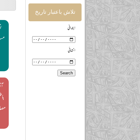
تلاش باعتبار تاریخ
ن
ابتدائی
مسل
انتہائی
آز
باط
مصا