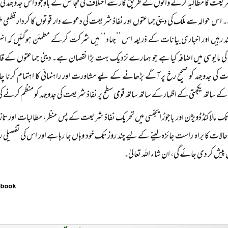
ریعت کا مطالبہ کرنے والوں کے طریق کار سے اختلاف کی گنجائش کے باوجود اس جدوجہد کی ح
س حوالہ سے ملک کی دینی جماعتوں اور نفاذ شریعت کی دعوے دار قوتوں کا کردار قطعی طو
ند رہیں اور اخباری بیانات کے ذریعہ اس ’’جہاد‘‘ میں شرکت کر کے مطمئن ہوگئیں کہ ا
 مایوسی میں اضافہ کیا ہے جو ہمارے نزدیک بہت بڑا نقصان ہے۔ دینی جماعتوں کے قائدین
 کی جدوجہد کو صحیح رخ پر آگے بڑھانے کے لیے مشاورت اور راہنمائی کا اہتمام کرنا چاہیے
ے ساتھ یکجہتی کے اظہار کے ساتھ ساتھ قومی سطح پر نفاذ شریعت کی جدوجہد کو منظم کرنے کی 
ک مالاکنڈ ڈویژن اور باجوڑ ایجنسی میں تحریک نفاذ شریعت کے پس منظر، مطالبات اور تا
حالات کا براہ راست جائزہ لینے کے لیے چند روز تک خود وہاں جا رہا ہے اور اس کی تفصیلی 
یش کر دی جائے گی، ان شاء اللہ تعالیٰ۔