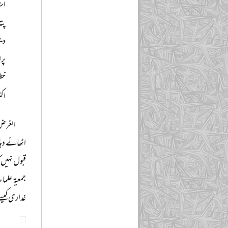
است
پت
دی
پرا
خطر
اکث
اٹھائے دہا
غداری کیس