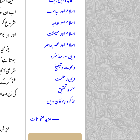
صحابہؓ و اہلِ بیتؓ
صحیفۂ آسما
اسلام اور سیاست
اب ان لوگ
اسلام اور عدلیہ
شروع کر دی
اسلام اور معیشت
اور ان کا جو آج موق
اسلام اور عصرِ حاضر
دین اور معاشرہ
دعوت و تبلیغ
شرعی آئین ن
دین و حکمت
علم و تحقیق
کی زیر صدا
تذکرہ بزرگانِ دین
— مزید عنوانات
نیز فرما