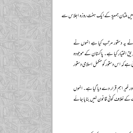
 علماء اسلام کے مرکزی نائب امیر حضرت مولانا مفتی محمود صاحب مدظلہ نے جولائی ۱۹۵۸ء میں ملتان جمعیۃ کے ایک ہفت روزہ اجلاس سے
وں نے یہ دستور مرتب کیا ہے انہوں نے
یق اختیار کیا ہے۔ پاکستان کے موجودہ
ہے کہ اس دستور کو مکمل اسلامی دستور
ر غیر اہم قرار دے دیا گیا ہے۔ انہوں
کے خلاف کوئی قانون نہیں بنایا جائے