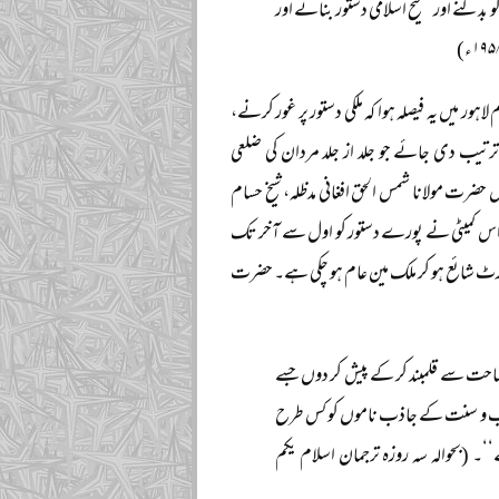
و بدلنے اور صحیح اسلامی دستور بنانے اور
ء اسلام مغربی پاکستان کی مجلس عاملہ کے اجلاس منعقدہ ۱۶ و ۱۷ جون ۱۹۵۸ء بمقام لاہور میں یہ فیصلہ ہوا کہ ملکی دستور پر غور کرنے،
رتیب دی جائے جو جلد از جلد مردان کی ضلعی
س کمیٹی میں حضرت مولانا شمس الحق افغانی مدظلہ، شیخ حسام
یا۔ اس کمیٹی نے پورے دستور کو اول سے آخر تک
ورٹ شائع ہو کر ملک مین عام ہو چکی ہے۔ حضرت
 وضاحت سے قلمبند کر کے پیش کر دوں جسے
 کتاب و سنت کے جاذب ناموں کو کس طرح
۔ (بحوالہ سہ روزہ ترجمان اسلام یکم