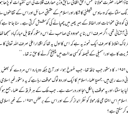
اذ العلماء حضرت مولانا شمس الحق افغانی سابق وزیر معارف قلات کی ان تنقیدات کو پڑھا ہوگ
ہ لگ سکتا ہے کہ وساوس شیطنی کا شکار اور اسلام کے حقیقی مسائل اور اس کے تقاضوں س
نی کو دینی عنوانات اور الفاظ کے ہیر پھیر میں چھپانے کی کوشش کرتی ہے۔ سنا جاتا ہ
نی آشنائی تھی، اگر صرف اس بنا پر مودودی صاحب نے اس دستور کو قابل مبارکباد سمجھا تھا 
ناک اغلاط کا صرف ایک نمونہ یہ ہے کہ اس کا اول یہ تھا کہ اقتدار اعلیٰ صرف اللہ تعالیٰ کا ہے
ریت کا ہے اور اسمبلی کے فیصلہ کو کسی عدالت میں چیلنج کرنے کا حق نہ تھا۔ ‘‘
الغرض ۱۹۵۶ء کا دستور جب نافذ تھا، جب منسوخ ہوا، اور آج جبکہ دوبارہ اس مردے کو
ئی دے رہی ہیں، جمعیۃ علماء اسلام کا ایک اور دوٹوک موقف رہا ہے کہ یہ دستور غیر اسلامی
جمعیۃ علماء اسلام اس اجتماعی فارمولا
ے کر سکتی ہے؟