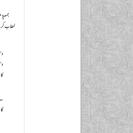
خطاب کرت
دس
دس
کا
نے
گا،