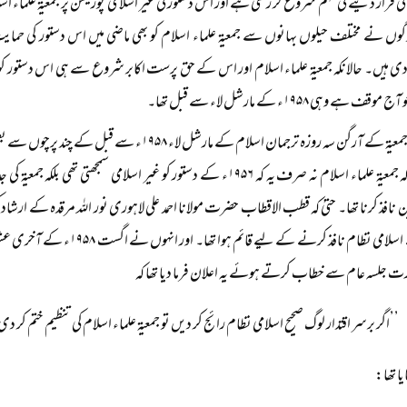
نی قرار دینے کی مہم شروع کر رکھی ہے اور اس دستور کی غیر اسلامی پوزیشن پر جمعیۃ علماء اسلا
وں نے مختلف حیلوں بہانوں سے جمعیۃ علماء اسلام کو بھی ماضی میں اس دستور کی حما
 ہیں۔ حالانکہ جمعیۃ علماء اسلام اور اس کے حق پرست اکابر شروع سے ہی اس دستور کو غ
ف ہے وہی ۱۹۵۸ء کے مارشل لاء سے قبل تھا۔
چنانچہ جمعیۃ کے آرگن سہ روزہ ترجمان اسلام کے مارش
ہوتا ہے کہ جمعیۃ علماء اسلام نہ صرف یہ کہ ۱۹۵۶ء کے دستور کو غیر اسلامی سم
افذ کرنا تھا۔ حتیٰ کہ قطب الاقطاب حضرت مولانا احمد علی لاہوری نور اللہ مرقدہ کے ارشاد کی
ختم کر کے اسلامی نظام نافذ کرنے 
رت جلسہ عام سے خطاب کرتے ہوئے یہ اعلان فرما دیا تھا کہ
’’اگر برسر اقتدار لوگ صحیح اسلامی نظام رائج کر دیں تو جمعیۃ علماء اسلام کی تنظیم ختم کر 
یا تھا: