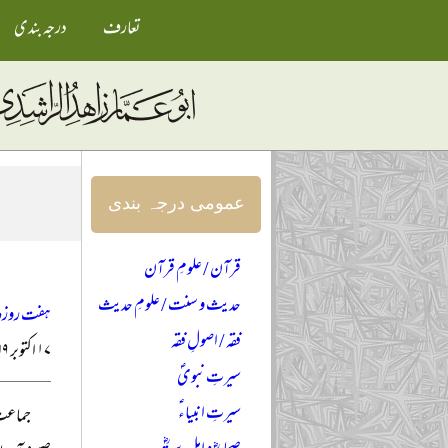
تعارف
درجہ بندی
عمومی درجہ بندی
قرآن / علومِ قرآن
حدیث و سنت / علومِ حدیث
ہفت روزہ ت
فقہ / اصولِ فقہ
۱۷ اکتوبر ۱۹۶۹ء
سیرتِ نبویؐ
سیرتِ انبیاءؑ