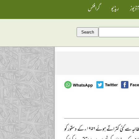
آڈیوز
ریڈیو
گرافکس
جماعت اسلامی اور اس کی سرکردگی میں بعض دیگر سیاسی تنظیموں نے خالص اسلامی نظام کے مطالبہ سے کنی کتراتے ہوئے ۱۹۵۶ء کے دستور کو