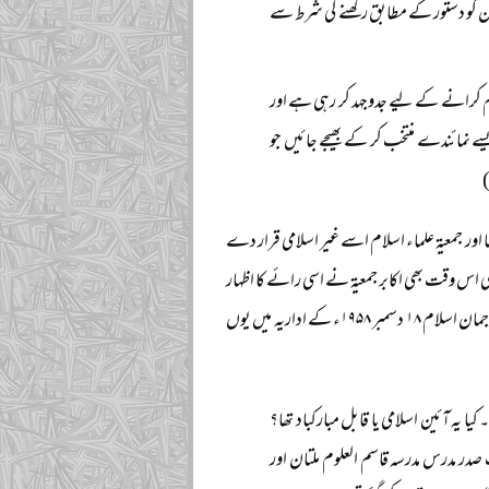
انون کو دستور کے مطابق رکھنے کی شرط سے
میم کرانے کے لیے جدوجہد کر رہی ہے اور
 نمائندے منتخب کر کے بھیجے جائیں جو
 ۱۹۵۶ء کا دستور ملک میں نافذ و رائج تھا اور جمعیۃ علماء اسلام اسے غیر اسلامی قرار دے
اس وقت بھی اکابر جمعیۃ نے اسی رائے کا اظہار
کیا جو وہ پہلے واضح کر چکے تھے۔ چنانچہ بابائے جمعیۃ حضرت مولانا غلام غوث ہزاروی مدظلہ سہ روزہ ترجمان اسلام ۱۸ دسمبر ۱۹۵۸ء کے اداریہ میں یوں
یا یہ آئین اسلامی یا قابل مبارکباد تھا؟
در مدرس مدرسہ قاسم العلوم ملتان اور