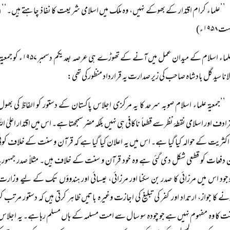
 ۱۹۵۸ء)
جمعیۃ علماء اسلام کے
ا سید گل بادشاہ صاحب کی زیر صدارت یہ قرارداد منظور کی تھی:
’’جمعیۃ علماء اسلام صوبہ سرحد کا یہ مرکزی اجلاس پاکستان کے دستور کو الفاظ کی ب
ادف اور اسلامی نقطۂ نظر سے قطعاً ناکافی ہی نہیں بلکہ مضر سمجھتا ہے۔ اس میں اقتدار اعلیٰ الل
 اکثریت کے حوالہ کیا گیا ہے۔ اس میں یہ اعلان کیا گیا ہے کہ قرآن و سنت کے خلاف کوئی
 دفعات کو قطعی شکل دی گئی ہے وہ خود قرآن و سنت کے خلاف ہیں۔ مثلاً صدر جمہو
جود اس میں مرزائی کا صدر بن سکنا اور مرزائی، عیسائی اور ہندوؤں تک کے لیے وزارت عظم
ے کا جواز، ارتداد اور کفر کی تبلیغ کی اجازت وغیرہ باتیں ظاہر کرتی ہیں کہ دستور مرت
ت کا وہ مفہوم نہیں ہے جو چودہ سو سال سے امت مسلمہ کے ہاں مسلم رہا ہے۔ یہ اجلاس 