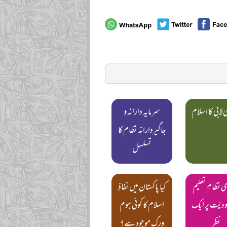
لابی کا اسلام
سرمایہ دارانہ و
جاگیردارانہ نظام کا
تسلسل
نظامِ تعلیم
کیا پاکستان میں نفاذِ
دودیّت پر ایک
اسلام کا کوئی ہوم
نظر
ورک موجود ہے؟