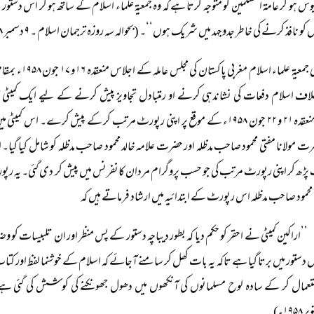
وس ہو کر عامۃ المسلمین کو متوجہ کرتا ہے کہ وہ جمعیۃ علماء اسلام کے ساتھ ہو کر اس دستور ک
کو نافذ کرنے کی خاطر جدوجہد میں شریک ہوں‘‘۔ (بحوالہ سہ روزہ ترجمان اسلام ۔ ۹ دسمبر ۱۹۵۸ء)
مرکزی جمعیۃ علما
اف اسلام دفعات کی نشاندہی کرنے او رمتبادل تجاویز پیش کرنے کے لیے ایک کمیٹی ت
کانفرنس منعقدہ ۲۱ و ۲۲ جون ۱۹۵۸ء کے موقع پر اپنی رپورٹ مرتب کر کے پیش کرے۔ ا
رت مولانا مفتی محمود صاحب مدظلہ اور حضرت علامہ خالد محمود صاحب مدظلہ کو شامل کیا گ
 پڑھ کر اپنی رپورٹ مرتب کی جو حسب پروگرام مردان کانفرنس میں پیش کر دی گئی۔ یہ رپ
ی محمود صاحب مدظلہ اس رپورٹ کے ابتدائیہ میں ارشاد فرماتے ہیں کہ
’’اراکین کمیٹی نے احقر کو حکم دیا کہ بطور دیباچہ دستور کے پس منظر اور ان تلبیسات کو
 دستور میں برتا گیا ہے تاکہ یہ بات کھل کر سامنے آجائے کہ اسلام کے خوشنما لفظ اور
تعمال کر کے سادہ لوح مسلمانوں کی آنکھوں میں دھول جھونکنے کی کوشش کی گئی ہے‘‘
 ۱۹۵۸ء)