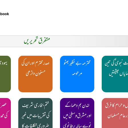
متفرق تحریریں
 نبوی ؐ کی تین
محترمہ بے نظیر بھٹو
صدر محترم اور ان کی
یہودی 
مایاں حیثیتیں
مرحومہ
مسنون داڑھی
 و حرام کا فرق
لندن بم دھماکے
ختم بخاری شریف
عصری 
ر عام مسلمان
اور مشرق وسطیٰ میں
کی تقریبات میں غیر
کی مح
نوے سالہ برطانوی
ضروری تکلفات کا