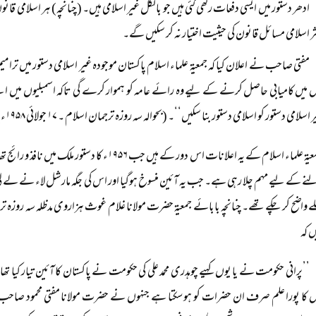
ادھر دستور میں ایسی دفعات رکھی گئی ہیں جو بالکل غیر اسلامی ہیں۔ (چنانچہ) ہر اسلامی ق
ر اسلامی مسائل قانون کی حیثیت اختیار نہ کر سکیں گے۔
مفتی صاحب نے اعلان کیا کہ جمعیۃ علماء اسلام پاکستان موجودہ غیر اسلامی دستور میں ترا
 میں کامیابی حاصل کرنے کے لیے وہ رائے عامہ کو ہموار کرے گی تاکہ اسمبلیوں میں ایسے
 اسلامی دستور کو اسلامی دستور بنا سکیں‘‘۔ (بحوالہ سہ روزہ ترجمان اسلام ۔ ۱۷ جولائی ۱۹۵۸ء)
اکابر جمعیۃ علماء اسلام کے یہ اعلانات اس دور کے ہیں جب
نے کے لیے مہم چلا رہی ہے۔ جب یہ آئین منسوخ ہوگیا اور اس کی جگہ مارشل لاء نے لے لی 
ں کہ
’’پرانی حکومت نے یا یوں کہیے چوہدری محمد علی کی حکومت نے پاکستان کا آئین تیار کیا تھا۔ ک
 کا پورا علم صرف ان حضرات کو ہو سکتا ہے جنہوں نے حضرت مولانا مفتی محمود صاحب ص