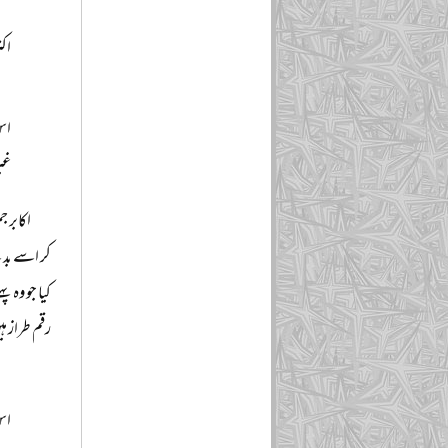
اکث
اس
غیر
کر اسے بدل
رقم طراز ہی
اس