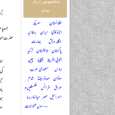
مخصوص درجہ
بندی
اگست
افغانستان
امریکہ
انڈونیشیا
ایران
برطانیہ
حضرت مولان
بنگلہ دیش
بھارت
پاکستان
تاجکستان
ترکیہ
جنوبی افریقہ
چیچنیا
چین
متر
روس
سعودی عرب
کی
سوڈان
سویٹزرلینڈ
شام
جن
عراق
فرانس
فلسطین و
باو
اسرائیل
مصر
میانمار برما
ہون
— مزید عنوانات
سن