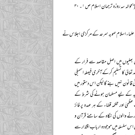
’’علماء کرام اقتدار کے بھوکے نہیں، وہ ملک میں اسلامی شریعت کا نفاذ چاہتے ہیں۔‘‘ (بحوالہ سہ روزہ ترجمان اسلام ص ۱ ۔ ۳۰
 میدان عمل میں آنے کے تھوڑے ہی عرصہ بعد یکم دسمبر ۱۹۵۷ء کو جمعیۃ علماء اسلام صوبہ سرحد کے مرکزی اجلاس نے
ھول بھلیوں میں اصل مقاصد سے فرار کے
ہ تعالیٰ کا تسلیم کر کے آخری فیصلہ اسمبلی
 قانون نہیں بنے گا لیکن اس دستور میں
ریہ کے لیے مسلمان ہونے کی شرط کے
یٰ اور محکمہ قضاء کے ہر عہدہ پر فائز
ب کرنے والوں کی نگاہ کے سامنے قرآن و
اس سلسلہ میں موجودہ ارباب اقتدار سے