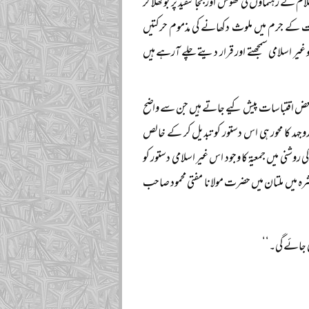
م کے رہنماؤں کی ٹھوس اور بجا تنقید پر بوکھلا کر
یت کے جرم میں ملوث دکھانے کی مذموم حرکتیں
یر اسلامی سمجھتے اور قرار دیتے چلے آرہے ہیں
ل لاء ۱۹۵۸ء سے قبل کے چند پرچوں سے بعض اقتباسات پیش کیے جاتے ہیں جن سے واضح
جھتی تھی بلکہ جمعیۃ کی جدوجہد کا محور ہی اس دستور کو تبدیل کر کے خالص
 روشنی میں جمعیۃ کا وجود اس غیر اسلامی دستور کو
کے لیے قائم ہوا تھا۔ اور انہوں نے اگست ۱۹۵۸ء کے آخری عشرہ میں ملتان میں حضرت مولانا مفتی محمود صاحب
دی جائے گی۔‘‘