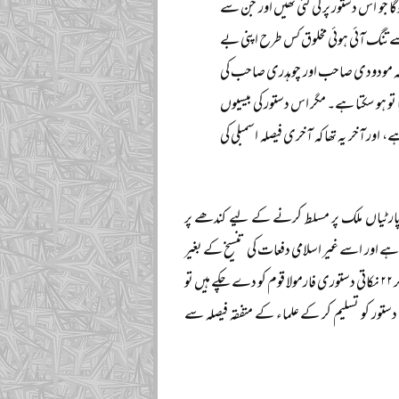
ا جو اس دستور پر کی گئی تھیں اور جن سے
ے تنگ آئی ہوئی مخلوق کس طرح اپنی بے
ے کہ مودودی صاحب اور چوہدری صاحب کی
تو ہو سکتا ہے۔ مگر اس دستور کی بیسیوں
، اور آخر یہ تھا کہ آخری فیصلہ اسمبلی کی
 بعض پارٹیاں ملک پر مسلط کرنے کے لیے کندھے پر
 ہے اور اسے غیر اسلامی دفعات کی تنسیخ کے بغیر
قبول نہیں کیا جا سکتا، اور یہ موقف بالکل بجا اور درست ہے۔ جب ملک کے ہر فرقہ کے علماء جمع ہو کر ۲۲ نکاتی دستوری فارمولا قوم کو دے چکے ہیں تو
 کو نظر انداز کر کے اور اس کے برعکس ۱۹۵۶ء کے غیر اسلامی دستور کو تسلیم کر کے علماء کے متفقہ فیصلہ سے