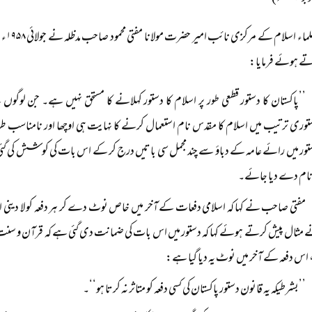
جمعیۃ
ے ہوئے فرمایا:
’’پاکستان کا دستور قطعی طور پر اسلام کا دستور کہلانے کا مستحق نہیں ہے۔ جن لوگ
توری ترتیب میں اسلام کا مقدس نام استعمال کرنے کا نہایت ہی اوچھا اور نامناسب طر
تور میں رائے عامہ کے دباؤ سے چند مجمل سی باتیں درج کر کے اس بات کی کوشش کی گئی 
 نام دے دیا جائے۔
مفتی صاحب نے کہا کہ اسلامی دفعات کے آخر میں خاص نوٹ دے کر ہر دفعہ کو لا دینی او
 مثال پیش کرتے ہوئے کہا کہ دستور میں اس بات کی ضمانت دی گئی ہے کہ قرآن و سنت 
 اس دفعہ کے آخر میں نوٹ یہ دیا گیا ہے:
’’بشرطیکہ یہ قانون دستور پاکستان کی کسی دفعہ کو متاثر نہ کرتا ہو‘‘۔