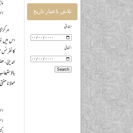
مای
تلاش باعتبار تاریخ
اس 
ابتدائی
اس میں خل
انتہائی
الدینؒ، حض
بالاستیعاب
مولانا مفت
اس
اس
اکتوبر