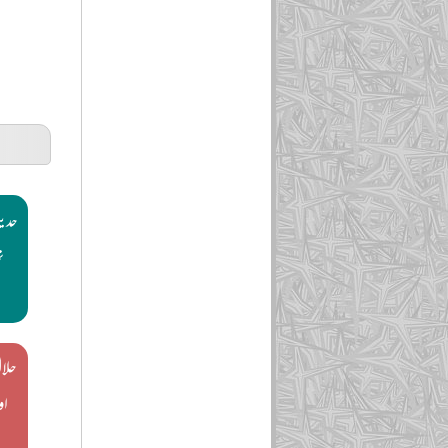
حدیث
ن
حلال
او