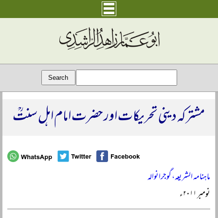
مشترکہ دینی تحریکات اور حضرت امام اہل سنتؒ
ماہنامہ الشریعہ، گوجرانوالہ
نومبر ۲۰۱۱ء