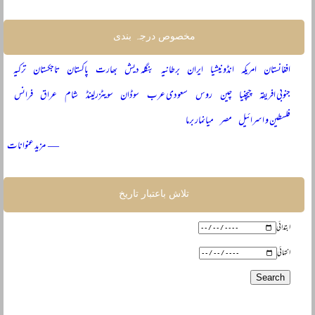
مخصوص درجہ بندی
افغانستان
امریکہ
انڈونیشیا
ایران
برطانیہ
بنگلہ دیش
بھارت
پاکستان
تاجکستان
ترکیہ
جنوبی افریقہ
چیچنیا
چین
روس
سعودی عرب
سوڈان
سویٹزرلینڈ
شام
عراق
فرانس
فلسطین و اسرائیل
مصر
میانمار برما
— مزید عنوانات
تلاش باعتبار تاریخ
ابتدائی
انتہائی