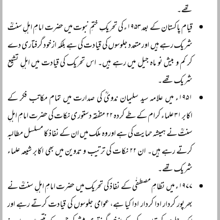
تھے۔
قیام پاکستان کے بعد ۱۹۵۳ء کی تحریکِ ختمِ نبوت میں حضرت امامِ اہلِ سنتؒ
شریک رہے ہیں اور متعدد جلوسوں کی قیادت کی ہے بلکہ ازخود گرفتاری دے
کر کم و بیش نو ماہ جیل میں رہے ہیں۔ اس تحریک کی قیادت میں اہلِ تشیع
شریک تھے۔
۱۹۵۱ء میں علامہ سید سلیمان ندویؒ کی صدارت میں تمام مکاتب فکر کے
اکابر ۳۱ علماء کرام کے طے کردہ ۲۲ متفقہ دستوری نکات کی حضرت امامِ اہلِ
سنتؒ نے ہمیشہ حمایت کی ہے اور وہ ملک میں ان کے نفاذ کا مسلسل مطالبہ
کرتے رہے ہیں۔ ان ۲۲ نکات کی ترتیب و تدوین میں بھی اکابر شیعہ علماء
شریک تھے۔
۱۹۷۷ء میں نظامِ مصطفٰی کے نفاذ کی تحریک میں حضرت امامِ اہلِ سنتؒ نے
بھرپور کردار ادا کردار ادا کیا ہے، عوامی جلوسوں کی قیادت کرتے رہے اور