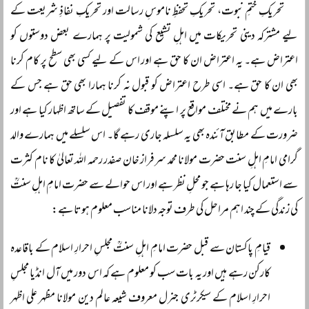
تحریکِ ختمِ نبوت، تحریکِ تحفظِ ناموسِ رسالت اور تحریکِ نفاذِ شریعت کے
لیے مشترکہ دینی تحریکات میں اہلِ تشیع کی شمولیت پر ہمارے بعض دوستوں کو
اعتراض ہے۔ یہ اعتراض ان کا حق ہے اور اس کے لیے کسی بھی سطح پر کام کرنا
بھی ان کا حق ہے۔ اسی طرح اعتراض کو قبول نہ کرنا ہمارا بھی حق ہے جس کے
بارے میں ہم نے مختلف مواقع پر اپنے موقف کا تفصیل کے ساتھ اظہار کیا ہے اور
ضرورت کے مطابق آئندہ بھی یہ سلسلہ جاری رہے گا۔ اس سلسلے میں ہمارے والد
گرامی امامِ اہلِ سنت حضرت مولانا محمد سرفراز خان صفدر رحمہ اللہ تعالیٰ کا نام کثرت
سے استعمال کیا جا رہا ہے جو محلِ نظر ہے اور اس حوالے سے حضرت امامِ اہلِ سنتؒ
کی زندگی کے چند اہم مراحل کی طرف توجہ دلانا مناسب معلوم ہوتا ہے:
قیامِ پاکستان سے قبل حضرت امامِ اہلِ سنتؒ مجلسِ احرارِ اسلام کے باقاعدہ
کارکن رہے ہیں اور یہ بات سب کو معلوم ہے کہ اس دور میں آل انڈیا مجلسِ
احرارِ اسلام کے سیکرٹری جنرل معروف شیعہ عالم دین مولانا مظہر علی اظہر