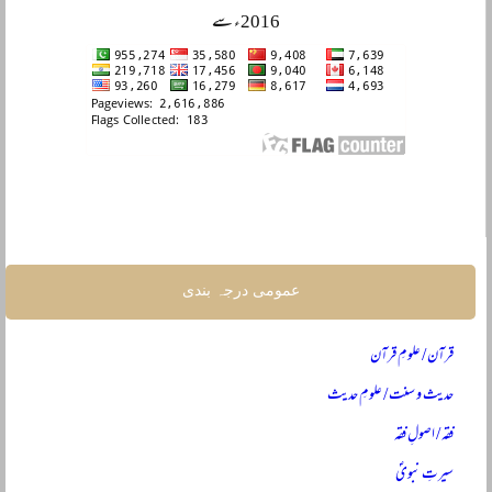
2016ء سے
عمومی درجہ بندی
قرآن / علومِ قرآن
حدیث و سنت / علومِ حدیث
فقہ / اصولِ فقہ
سیرتِ نبویؐ