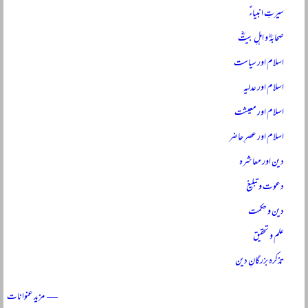
سیرتِ انبیاءؑ
صحابہؓ و اہلِ بیتؓ
اسلام اور سیاست
اسلام اور عدلیہ
اسلام اور معیشت
اسلام اور عصرِ حاضر
دین اور معاشرہ
دعوت و تبلیغ
دین و حکمت
علم و تحقیق
تذکرہ بزرگانِ دین
— مزید عنوانات