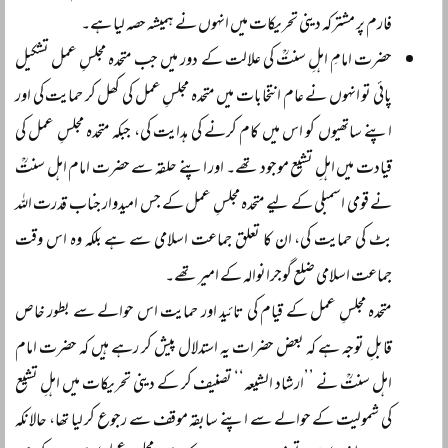
فارم پر مشترکہ دینی تحریکات میں انہوں نے ہمیشہ حصہ لیا ہے۔
حضرت امامِ اہلِ سنتؒ کی علالت کے دور میں جب متحدہ مجلسِ عمل تشکیل
پائی تو انہوں نے عام انتخابات میں متحدہ مجلسِ عمل کی کھل کر حمایت کی اور
اپنے ساتھیوں کو اس میں کام کرنے کی ہدایت کی، جبکہ متحدہ مجلسِ عمل کی
قیادت میں اہلِ تشیع موجود تھے۔ اور اپنے حلقہ سے حضرت امام اہل سنتؒ
نے قومی اسمبلی کے لیے متحدہ مجلسِ عمل کے جس امیدوار جناب قدرت اللہ
بٹ کی حمایت کی، ان کا تعلق جماعت اسلامی سے ہے بلکہ وہ اس وقت
جماعت اسلامی ضلع گوجرانوالہ کے امیر تھے۔
متحدہ مجلسِ عمل کے قیام کی تائید اور حمایت اس حوالے سے بطور خاص
قابلِ توجہ ہے کہ بعض حضرات یہ استدلال پیش کر رہے ہیں کہ حضرت امام
اہل سنتؒ نے ’’ارشاد الشیعہ‘‘ تصنیف کر کے دینی تحریکات میں اہلِ تشیع
کی شمولیت کے حوالے سے اپنے سابقہ موقف سے رجوع کر لیا تھا، حالانکہ