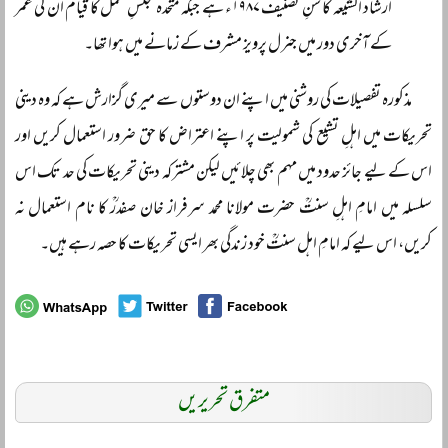
ارشاد الشیعہ کا سنِ تصنیف ۱۹۸۷ء ہے جبکہ متحدہ مجلسِ عمل کا قیام ان کی عمر
کے آخری دور میں جنرل پرویز مشرف کے زمانے میں ہوا تھا۔
مذکورہ تفصیلات کی روشنی میں اپنے ان دوستوں سے میری گزارش ہے کہ وہ دینی
تحریکات میں اہلِ تشیع کی شمولیت پر اپنے اعتراض کا حق ضرور استعمال کریں اور
اس کے لیے جائز حدود میں مہم بھی چلائیں لیکن مشترکہ دینی تحریکات کی حد تک اس
سلسلہ میں امامِ اہلِ سنتؒ حضرت مولانا محمد سرفراز خان صفدرؒ کا نام استعمال نہ
کریں، اس لیے کہ امامِ اہل سنتؒ خود زندگی بھر ایسی تحریکات کا حصہ رہے ہیں۔
متفرق تحریریں