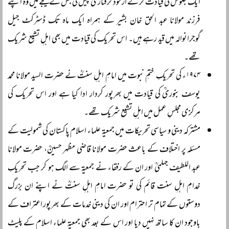
ایک جلوس کی قیادت کر کے ازخود گرفتاری پیش کی جس کے نتیجے میں وہ اپنے
فرزند مولانا عبد الحق خان بشیر کے ہمراہ ایک ماہ تک ڈسٹرکٹ جیل
گوجرانوالہ میں قید رہے ہیں۔ اس تحریک کی قیادت میں بھی اہلِ تشیع شریک
تھے۔
۱۹۷۴ء کی تحریکِ ختمِ نبوت میں امامِ اہلِ سنتؒ نے حضرت السید مولانا محمد
یوسف بنوریؒ کی قیادت میں بھرپور کردار ادا کیا ہے اور اس تحریک کی
مرکزی مجلسِ عمل میں اہلِ تشیع شریک تھے۔
مشترکہ دینی و سیاسی تحریکات میں جمعیۃ علماء اسلام پاکستان کی شمولیت کے
مسئلہ پر اختلاف کے باعث حضرت مولانا قاضی مظہر حسینؒ، حضرت مولانا
عبد اللطیف جہلمیؒ اور ان کے رفقاء نے جمعیۃ سے الگ ہو کر جب تحریکِ
خدامِ اہلِ سنت قائم کی تو حضرت امامِ اہلِ سنتؒ نے اپنے ان بزرگ
دوستوں کے تمام تر احترام اور ان کی دینی خدمات کے بھرپور اعتراف کے
باوجود ان کا ساتھ نہیں دیا اور اس کے بعد بھی جمعیۃ علماء اسلام کے پلیٹ