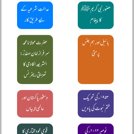
حضور نبی کریم ﷺ
عدالتِ شرعیہ کے
کا پیغام
لیے طریق کار
بائبل اور ہم جنس
حضرت مولانا محمد
پرستی
سرفراز خان صفدرؒ:
الشریعہ اکادمی کا
تعزیتی ریفرنس
۱۹۵۳ء کی تحریک
دستور پاکستان اور
ختم نبوت کی یادیں
عالمی لابیاں
نومبر ۲۰۲۳ء کی
قومی خودمختاری کا