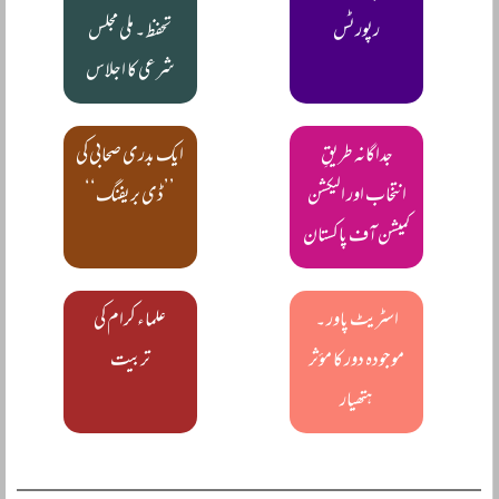
رپورٹس
تحفظ ۔ ملی مجلس
شرعی کا اجلاس
جداگانہ طریقِ
ایک بدری صحابی کی
انتخاب اور الیکشن
’’ڈی بریفنگ‘‘
کمیشن آف پاکستان
اسٹریٹ پاور ۔
علماء کرام کی
موجودہ دور کا مؤثر
تربیت
ہتھیار