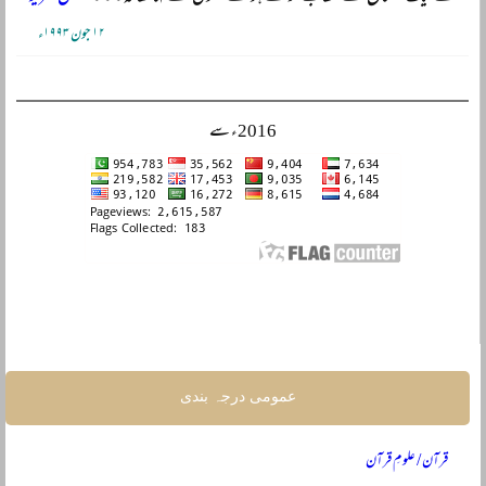
۱۲ جون ۱۹۹۳ء
2016ء سے
عمومی درجہ بندی
قرآن / علومِ قرآن