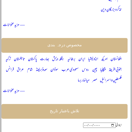
تذکرہ بزرگانِ دین
— مزید عنوانات
مخصوص درجہ بندی
افغانستان
امریکہ
انڈونیشیا
ایران
برطانیہ
بنگلہ دیش
بھارت
پاکستان
تاجکستان
ترکیہ
جنوبی افریقہ
چیچنیا
چین
روس
سعودی عرب
سوڈان
سویٹزرلینڈ
شام
عراق
فرانس
فلسطین و اسرائیل
مصر
میانمار برما
— مزید عنوانات
تلاش باعتبار تاریخ
ابتدائی