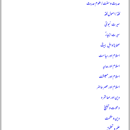
حدیث و سنت / علومِ حدیث
فقہ / اصولِ فقہ
سیرتِ نبویؐ
سیرتِ انبیاءؑ
صحابہؓ و اہلِ بیتؓ
اسلام اور سیاست
اسلام اور عدلیہ
اسلام اور معیشت
اسلام اور عصرِ حاضر
دین اور معاشرہ
دعوت و تبلیغ
دین و حکمت
علم و تحقیق