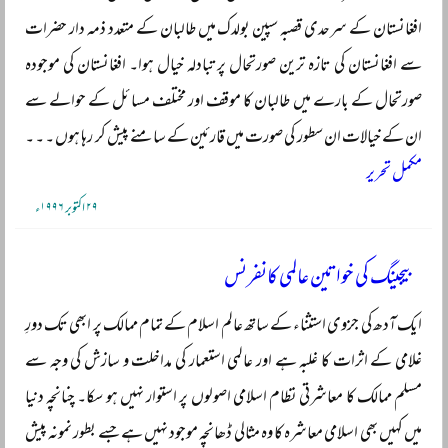
افغانستان کے سرحدی قصبہ سپین بولدک میں طالبان کے متعدد ذمہ دار حضرات
سے افغانستان کی تازہ ترین صورتحال پر تبادلہ خیال ہوا۔ افغانستان کی موجودہ
صورتحال کے بارے میں طالبان کا موقف اور مختلف مسائل کے حوالے سے
ان کے خیالات ان سطور کی صورت میں قارئین کے سامنے پیش کر رہا ہوں ۔ ۔ ۔
مکمل تحریر
۲۹ اکتوبر ۱۹۹۶ء
بیجینگ کی خواتین عالمی کانفرنس
ایک آدھ کی جزوی استثناء کے ساتھ عالم اسلام کے تمام ممالک پر ابھی تک دورِ
غلامی کے اثرات کا غلبہ ہے اور عالمی استعمار کی مداخلت و سازش کی وجہ سے
مسلم ممالک کا معاشرتی نظام اسلامی اصولوں پر استوار نہیں ہو سکا۔ چنانچہ دنیا
میں کہیں بھی اسلامی معاشرہ کا وہ مثالی ڈھانچہ موجود نہیں ہے جسے بطور نمونہ پیش