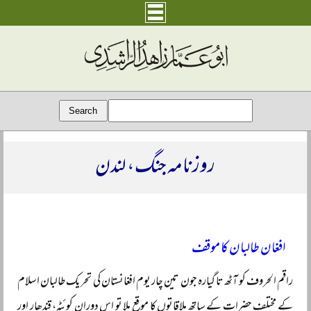
روزنامہ جنگ، لندن
افغان طالبان کا موقف
راقم الحروف کو آٹھ تا گیارہ جون تین چار یوم افغانستان کی تحریک طالبان اسلام
کے مختلف حضرات کے ساتھ ملاقاتوں کا موقع ملا تو اس دوران کوئٹہ، قندھار اور