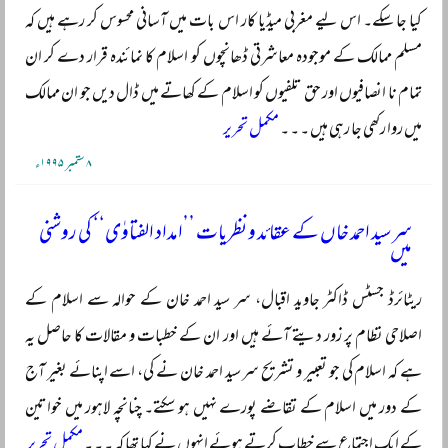
کیا جا سکے۔ اس لیے مغربی میڈیا کار اس بات میں آسانی محسوس کر رہے ہیں کہ
مسلم ممالک کے موجودہ معاشرتی ڈھانچوں کو اسلام کا نمائندہ قرار دے کر ان
تمام نا انصافیوں اور حق تلفیوں کو اسلام کے کھاتے میں ڈال دیں جو ان ممالک
میں روا رکھی جا رہی ہیں ۔ ۔ ۔
مکمل تحریر
۸ ستمبر ۱۹۹۵ء
سر سید احمد خاں کے عقائد و نظریات ’’امداد الفتاوٰی‘‘ کی روشنی
میں
ریٹائرڈ جسٹس ڈاکٹر جاوید اقبال، سر سید احمد خان کے حوالہ سے اسلام کے
اصلاحی نظام پر زور دیتے آئے ہیں اور ان کے خطبات و مقالات کا حاصل یہ
ہے کہ اسلام کی جو تعبیر و تشریح سر سید احمد خان نے کی، اسے اپنائے بغیر آج
کے دور میں اسلام کے تقاضے پورے نہیں ہو سکتے۔ چنانچہ لاہور میں خواتین
کے ایک اجتماع سے خطاب کرتے ہوئے انہوں نے کہا تھا کہ ۔ ۔ ۔
مکمل تحریر