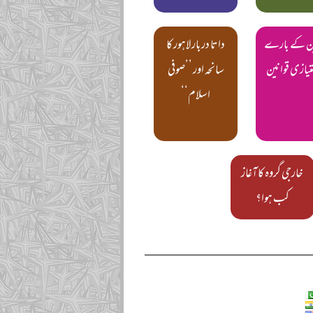
ین کے بارے
داتا دربار لاہور کا
متیازی قوانین
سانحہ اور ’’صوفی
اسلام‘‘
خارجی گروہ کا آغاز
کب ہوا؟