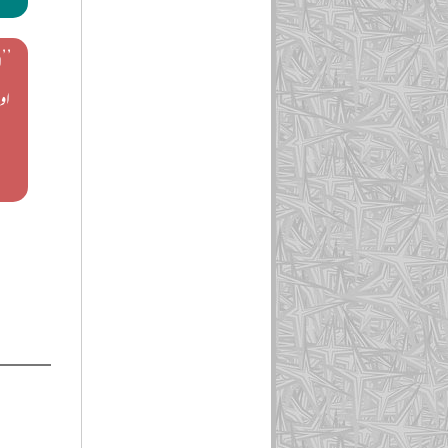
’’
اور