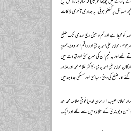
ے بارے میں پوچھا تو بتایا کہ نمازِ جنازہ کل صبح
چھ مسائل پر گفتگو ہوئی، یہ ہماری آخری ملاقات
صہ کو محیط ہے اور کم و بیش ربع صدی تک ضلع
مرحوم، مولانا علی احمد جامیؒ اور راقم الحروف جمعیۃ
ے تھے اور یہ ٹیم ان کی سرپرستی اور قیادت میں
مولانا علی احمد جامی، ڈاکٹر غلام محمد اور علامہ
گئے اور ضلع کی دینی، سیاسی اور مسلکی جدوجہد میں
مولانا حبیب الرحمان لدھیانویؒ علامہ محمد احمد
محمود حسن دیوبندیؒ کے تلامذہ میں سے تھے اور ایک