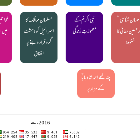
احسان شناسی‘‘
نبی اکرمؐ کے
مسلمان ممالک کا
خوات
 حسین حقانی کا
معمولاتِ زندگی
اسرائیل کو دہشت
میں ا
شکوہ!
گرد قرار دینے پر
اتفاق
چند لمحے احمد شاہ باباؒ
کے مزار پر
2016ء سے