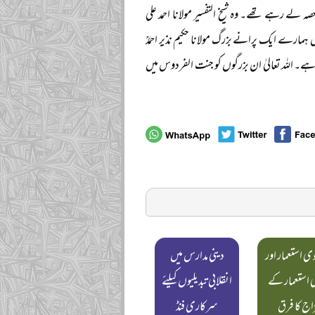
ے رہے تھے۔ وہ شیخ التفسیر مولانا احمد علی
ں ہمارے ایک پرانے بزرگ مولانا حکیم نذیر احمدؒ
ہے۔ اللہ تعالیٰ ان بزرگوں کو جنت الفردوس میں
ی استعمار اور
دینی مدارس میں
ی استعمار کے
انقلابی تبدیلیوں کیلئے
اج کا فرق
سرکاری فنڈ