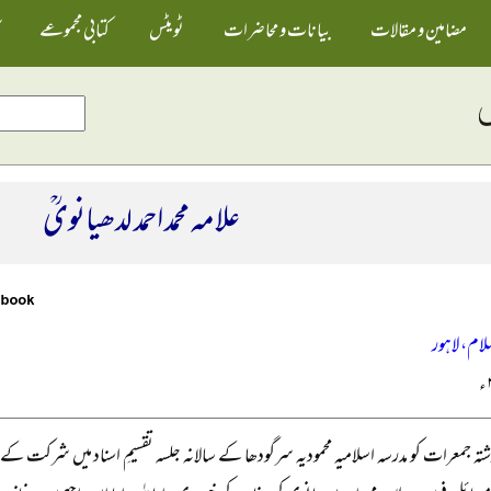
مضامین و مقالات
بیانات و محاضرات
ٹویٹس
کتابی مجموعے
علامہ محمد احمد لدھیانویؒ
لام، لاہور
شتہ جمعرات کو مدرسہ اسلامیہ محمودیہ سرگودھا کے سالانہ جلسہ تقسیمِ اسناد میں شرکت کے لی