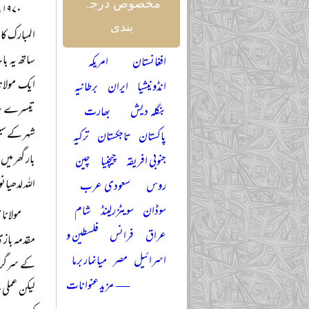
مخصوص درجہ
۰
بندی
المبارک کا
ساتھ یہ ب
افغانستان
امریکہ
ایک مولانا
انڈونیشیا
ایران
برطانیہ
تیسرے بزرگ
بنگلہ دیش
بھارت
شہر کے سین
پاکستان
تاجکستان
ترکیہ
بار گھر میں
جنوبی افریقہ
چیچنیا
چین
اللہ لدھیا
روس
سعودی عرب
سوڈان
سویٹزرلینڈ
شام
مولانا 
عراق
فرانس
فلسطین و
مقدمہ بازی
اسرائیل
مصر
میانمار برما
کے سرگرم 
— مزید عنوانات
لیکن عملی 