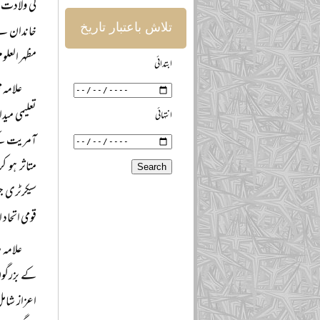
تلاش باعتبار تاریخ
مظہر العل
ابتدائی
علامہ 
تعلیمی مید
انتہائی
آمریت کے آ
متاثر ہو 
سیکرٹری ج
قومی اتحاد
علامہ 
کے بزرگوں 