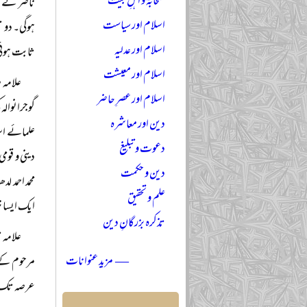
صحابہؓ و اہلِ بیتؓ
ناصر نے موب
اسلام اور سیاست
ہوگی۔ دو ت
اسلام اور عدلیہ
ثابت ہوئی 
اسلام اور معیشت
علامہ 
اسلام اور عصرِ حاضر
گوجرانوالہ 
دین اور معاشرہ
علمائے اسل
دعوت و تبلیغ
دینی و قومی
دین و حکمت
محمد احمد ل
علم و تحقیق
ایک ایسا خ
تذکرہ بزرگانِ دین
علامہ 
— مزید عنوانات
مرحوم کے خ
عرصہ تک د