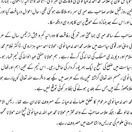
ائل فون پر علامہ محمد احمد لدھیانوی کی وفات کی خبر دی، انا للہ وانا الیہ راجعون۔ جنازہ ک
ین روز قبل علامہ صاحب سے میری سرِ راہ ملاقات ہو گئی تھی، حال احوال دریافت کیا اور ک
اور اس کے بعد جنازہ کے موقع پر ان کا چہرہ ہی دیکھ سکا۔
صاحب کے ساتھ میری جماعتی اور تحریکی رفاقت کا دورانیہ کم و بیش اڑتیس سال کے عر
کی دینی اور قومی سیاست میں علامہ محمد احمد لدھیانوی، مولانا احمد سعید ہزاروی، ڈاکٹر غلام محمد 
ام اور دیوبندی مسلک کی نمائندگی کرتے رہے۔ ہم مولانا مفتی عبد الواحدؒ کی ٹیم شمار ہوت
 سیاست میں ضلع کی سطح پر ایک بھرپور کردار کی حامل رہی۔ اس ٹیم کے تین اہم اور فعال ارکان 
دھیانوی رحمہم اللہ تعالیٰ گزشتہ تین ماہ کے عرصہ میں یکے بعد دیگرے اللہ تعالیٰ کو پیارے ہو
لا چھوڑ گئے ہیں جس کے جلد پر ہونے کی بظاہر کوئی توقع نہیں ہے۔
محمد احمد لدھیانوی مرحوم کا تعلق علمائے لدھیانہ کے معروف خاندان سے تھا۔ رئیس الاحرار 
الو تھے، جبکہ علامہ صاحبؒ کے والد محترم مولانا محمد عبد اللہ لدھیانویؒ شیخ الہند مولانا 
ینی علوم کی تدریس و اشاعت میں مصروف رہے۔