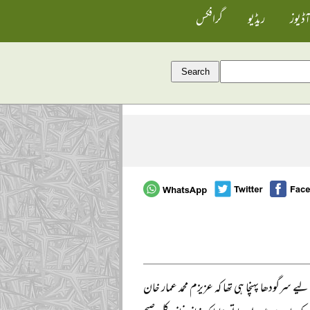
آڈیوز
ریڈیو
گرافکس
ے سرگودھا پہنچا ہی تھا کہ عزیزم محمد عمار خان