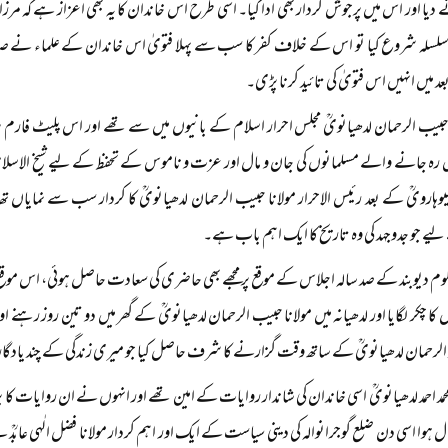
دیا اور اس میں پرجوش کردار بھی ادا کیا۔ اسی طرح اس خاندان کا یہ بھی اعزاز ہے کہ مر
لسلہ شروع کیا تو اس کے خلاف کفر کا سب سے پہلا فتویٰ اس خاندان کے علماء نے صادر 
د میں انہیں اس فتویٰ کی تائید کرنا پڑی۔
 حبیب الرحمان لدھیانویؒ مجلس احرار اسلام کے بانیوں میں سے تھے اور اس پلیٹ فارم پر ہمی
رہ جانے والے مسلمانوں کی جان و مال اور عزت و ناموس کے تحفظ کے لیے شیخ الاسلام مولانا
وہارویؒ کے بعد رئیس الاحرار مولانا حبیب الرحمان لدھیانویؒ کا کردار سب سے نمایاں تھا
یے جو جدوجہد کی وہ تاریخ کا ایک اہم باب ہے۔
لوم دیوبند کے صد سالہ اجلاس کے موقع پر مجھے بھی حاضری کی سعادت حاصل ہوئی، اس م
 چکر لگایا اور لدھیانہ میں مولانا حبیب الرحمان لدھیانویؒ کے گھر میں دو تین روز رہنے اور 
د الرحمان لدھیانویؒ کے ساتھ وقت گزارنے کا شرف حاصل کیا جو میری زندگی کے چند یادگ
حمد احمد لدھیانویؒ اسی خاندان کی شاندار روایات کے امین تھے اور انہوں نے ان روایات کا پرچم
ال ہوا اسی دن ضلع گوجرانوالہ کی دینی سیاست کے ایک اور اہم کردار مولانا فضل الٰہی عابدؒ