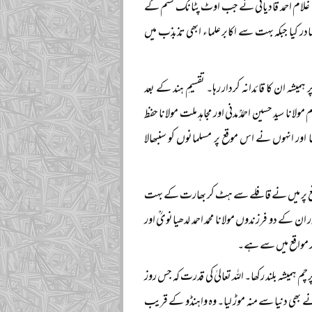
زا غلام احمد قادیانی نے جب اوٹ پٹانگ قسم کے
کیا جبکہ بہت سے اکابر علماء ابھی تذبذب میں
شہ ان کا قائدانہ کردار رہا۔ تقسیمِ ہند کے بعد
 سید حسین احمدؒ مدنی اور مجاہد ملت مولانا حفظ
 اور انہوں نے اس موقع پر مسلمانوں کو سنبھالا
وقع پر میں نے قافلے سے ہٹ کر بھارت کے بہت
ان کے دو فرزندوں مولانا محمد احمد لدھیانویؒ اور
ار مواقع میں سے ہے۔
 ہمیشہ بلند رکھا۔ اللہ تعالیٰ کی قدرت کہ جس روز
 نے بھی دنیا سے منہ موڑ لیا۔ وہ واہنڈو کے قریب