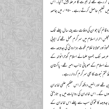
یم حاصل کر رہے تھے کہ ہجرت کا مرحلہ پیش آگیا۔ اس
خاندان نے گوجرانوالہ کو نیا مسکن بنایا، اس کے بعد جامعہ عباسیہ بہاولپور اور مدرسہ عربیہ گوجرانوالہ میں تعلیم حاصل کرتے رہے۔ ۱۹۵۰ء میں جامعہ
ارہ قائم کیا جو ان کی وفات سے چند سال پہلے تک
مجلسِ احرارِ اسلام میں سرگرم عمل تھے کہ ایوبی
حمودؒ اور مولانا غلام غوث ہزارویؒ کی جدوجہد سے
ل عرصہ تک جمعیۃ علمائے اسلام گوجرانوالہ کے
ائے اسلام کے صوبائی نائب امیر تھے، پاکستان
فظ ختم نبوت کا بھی سرگرم کردار رہے۔
 تھے اور انہیں دیکھ کر اس عظیم علمی خاندان
ا ہوں گے۔ اس خاندان کی روایات میں یہ تاریخی
خلاف مسلح جدوجہد کا فتویٰ سب سے پہلے اس خاندان کے