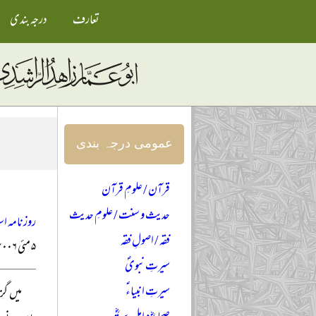
تعارف
درجہ بندی
عمومی درجہ بندی
قرآن / علومِ قرآن
حدیث و سنت / علومِ حدیث
روزنامہ اس
فقہ / اصولِ فقہ
۵ مئی ۲۰۰۶ء
سیرتِ نبویؐ
سیرتِ انبیاءؑ
میں گز