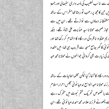
یثیت سے نائب خطیب کی ذمہ داری سنبھالی اور جمعۃ
ں جن کا مجھ پر رعب تو رہتا تھا مگر اس کے ساتھ
ور مشفقانہ دعاؤں سے نوازتے تھے۔ ان میں سے
از صحبت مولانا سید عنایت علی شاہؒ تھے، جبکہ
 و ناظرہ کی درسگاہ کا اہتمام کر رکھا تھا اور
ویؒ کا گھر جامع مسجد سے قریب ہی تھا، میں متعدد
کی زیارت بھی کروائی جو انہوں نے مولانا محمد عبد
 درسگاہ کا آغاز کیا لیکن محکمۂ بحالیات کے ساتھ
د مولانا عبد الواسع لدھیانویؒ مجلس احرارِ اسلام
کات بالخصوص تحریک ختم نبوت میں متحرک رہے
چھوٹے فرزند علامہ محمد احمد لدھیانویؒ تھے، ان