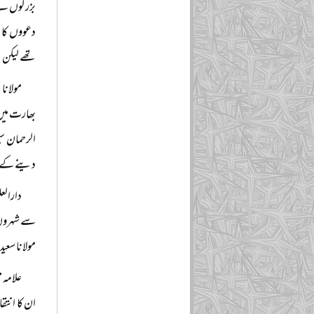
بزرگوں نے 
دعووں کا س
تھے لیکن بع
مولانا
بھارت میں 
الرحمان سی
دینے کے ل
دارالع
سے شہروں کا
مولانا سعی
علامہ م
ان کا انتق