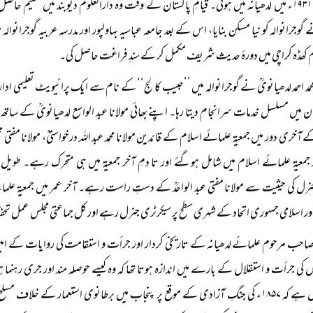
کی ولادت ۱۹۳۱ء میں لدھیانہ میں ہوئی۔ قیامِ پاکستان کے وقت وہ دارالعلوم دیوبند میں تعل
وم کھڈہ کراچی میں دورۂ حدیث شریف مکمل کر کے سندِ فراغت حاصل کی۔
محمد احمد لدھیانویؒ نے گوجرانوالہ میں ’’حبیب کالج‘‘ کے نام سے ایک پرائیویٹ تعلیمی اد
ان میں مسلسل خدمات سرانجام دیتا رہا۔ اپنے بھائی مولانا عبد الواسع لدھیانویؒ کے ساتھ 
خری دور میں جمعیۃ علمائے اسلام کے قائدین مولانا محمد عبد اللہ درخواستیؒ، مولانا مفتی م
کر جمعیۃ علمائے اسلام میں شامل ہوگئے اور تا دمِ آخر جمعیۃ میں ہی متحرک رہے۔ طوی
نرل کی حیثیت سے مولانا مفتی عبد الواحدؒ کے دستِ راست رہے۔ آخر عمر میں جمعیۃ علم
 اور اسلامی جمہوری اتحاد کے شہری سطح پر سیکرٹری جنرل رہے اور کل جماعتی مجلس عمل تح
صاحب مرحوم علمائے لدھیانہ کے تاریخی کردار اور جرأت و استقامت کی روایات کے امین
کی جرأت و استقلال کے بارے میں اندازہ ہوتا تھا کہ وہ کیسے حوصلہ مند اور جری رہنم
اعزاز شامل ہے کہ ۱۸۵۷ء کی جنگِ آزادی کے موقع پر پنجاب میں برطانوی استعمار کے 