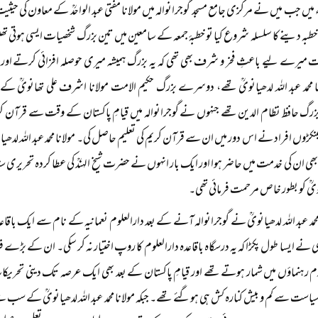
۱۹۷ء میں جب میں نے مرکزی جامع مسجد گوجرانوالہ میں مولانا مفتی عبد الواحدؒ کے معاون کی ح
 خطبہ دینے کا سلسلہ شروع کیا تو خطبۂ جمعہ کے سامعین میں تین بزرگ شخصیات ایسی ہوتی تھی
ات میرے لیے باعثِ فخر و شرف بھی تھی کہ یہ بزرگ ہمیشہ میری حوصلہ افزائی کرتے ا
 محمد عبد اللہ لدھیانویؒ تھے، دوسرے بزرگ حکیم الامت مولانا اشرف علی تھانویؒ کے مج
 حافظ نظام الدین تھے جنہوں نے گوجرانوالہ میں قیامِ پاکستان کے وقت سے قرآن کریم حفظ
کڑوں افراد نے اس دور میں ان سے قرآن کریم کی تعلیم حاصل کی۔ مولانا محمد عبد اللہ لدھیان
 بھی ان کی خدمت میں حاضر ہوا اور ایک بار انہوں نے حضرت شیخ الہندؒ کی عطا کردہ تحریری سند 
نویؒ کو بطور خاص مرحمت فرمائی تھی۔
محمد عبد اللہ لدھیانویؒ نے گوجرانوالہ آنے کے بعد دارالعلوم نعمانیہ کے نام سے ایک باقاعدہ
 نے ایسا طول پکڑا کہ یہ درسگاہ باقاعدہ دارالعلوم کا روپ اختیار نہ کر سکی۔ ان کے بڑے فرزن
رہنماؤں میں شمار ہوتے تھے اور قیامِ پاکستان کے بعد بھی ایک عرصہ تک دینی تحری
سیاست سے کم و بیش کنارہ کش ہی ہوگئے تھے۔ جبکہ مولانا محمد عبد اللہ لدھیانویؒ کے سب سے 