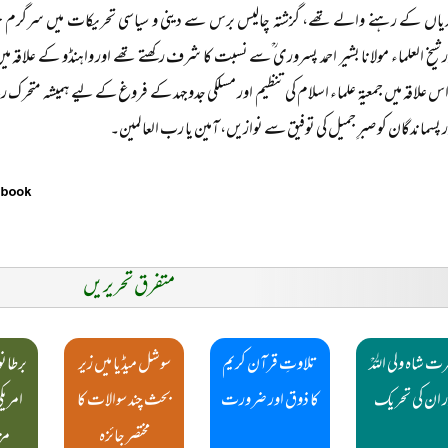
دیاں کے رہنے والے تھے، گزشتہ چالیس برس سے دینی و سیاسی تحریکات میں سرگرم حصہ ل
ر شیخ العلماء مولانا بشیر احمد پسروری ؒسے نسبت کا شرف رکھتے تھے اور واہنڈو کے علاقہ می
 علاقہ میں جمعیۃ علماء اسلام کی تنظیم اور مسلکی جدوجہد کے فروغ کے لیے ہمیشہ متحرک ر
ر پسماندگان کو صبرِ جمیل کی توفیق سے نوازیں، آمین یا رب العالمین۔
متفرق تحریریں
ت شاہ ولی اللہؒ
تلاوتِ قرآن کریم
سوشل میڈیا میں زیر
برطانو
ر ان کی تحریک
کا ذوق اور ضرورت
بحث چند سوالات کا
امریک
مختصر جائزہ
مز