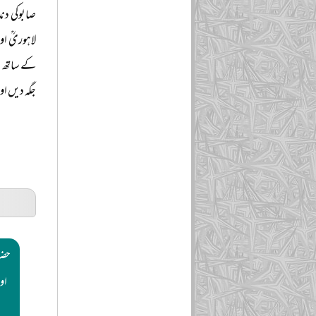
صابوکی دن
لاہوریؒ او
کے ساتھ اس
جگہ دیں او
حضر
او