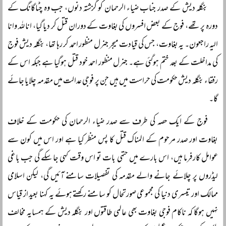
بنگلہ دیش کے صدر جناب ضیاء الرحمان کو گزشتہ دنوں، جب وہ چٹاگانگ کے
دورہ پر تھے، فوج کے بعض افسروں کی بغاوت کے دوران قتل کر دیا گیا، انا للہ وانا
الیہ راجعون۔ یہ بغاوت، جس کی قیادت میجر جنرل منظور احمد کر رہا تھا، بنگلہ دیش فوج
کی مداخلت کے بعد ختم ہوگئی ہے۔ جنرل منظور احمد خود قتل ہوگیا ہے جبکہ اس کے
رفقاء بنگلہ دیش حکومت کی حراست میں ہیں جن پر فوجی عدالت میں مقدمہ چلایا جائے
گا۔
فوج کے ایک حصہ کی طرف سے صدر ضیاء الرحمان کی حکومت کے خلاف
بغاوت اور صدر مرحوم کے المناک قتل کا پس منظر کیا ہے اور اس میں کون سے
عوامل کارفرما ہیں، اس بارے میں حتمی بات تو اس وقت کہی جا سکے گی جب باغی
لیڈروں پر چلائے جانے والے مقدمہ کی تفصیلات سامنے آئیں گی، لیکن اسلامی
ممالک اور تیسری دنیا کی مجموعی صورتحال کو سامنے رکھتے ہوئے یہ کہنا بعید از قیاس
نہیں ہوگا کہ ناکام فوجی بغاوت بھی عالمی طاقتوں اور بنگلہ دیش کے ہمسایہ مخالف