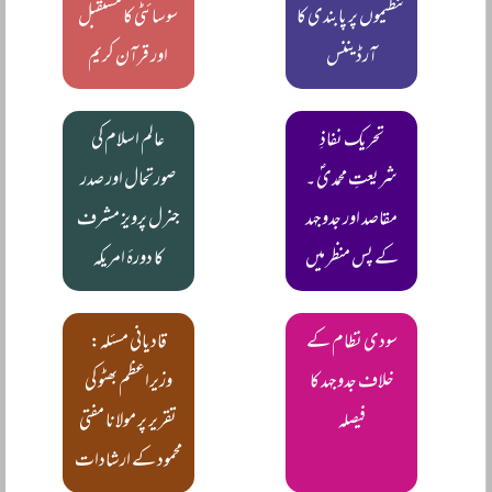
تنظیموں پر پابندی کا
سوسائٹی کا مستقبل
آرڈیننس
اور قرآن کریم
تحریک نفاذِ
عالم اسلام کی
شریعتِ محمدیؐ ۔
صورتحال اور صدر
مقاصد اور جدوجہد
جنرل پرویز مشرف
کے پس منظر میں
کا دورۂ امریکہ
سودی نظام کے
قادیانی مسئلہ:
خلاف جدوجہد کا
وزیراعظم بھٹو کی
فیصلہ
تقریر پر مولانا مفتی
محمود کے ارشادات