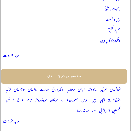
دعوت و تبلیغ
دین و حکمت
علم و تحقیق
تذکرہ بزرگانِ دین
— مزید عنوانات
مخصوص درجہ بندی
افغانستان
امریکہ
انڈونیشیا
ایران
برطانیہ
بنگلہ دیش
بھارت
پاکستان
تاجکستان
ترکیہ
جنوبی افریقہ
چیچنیا
چین
روس
سعودی عرب
سوڈان
سویٹزرلینڈ
شام
عراق
فرانس
فلسطین و اسرائیل
مصر
میانمار برما
— مزید عنوانات