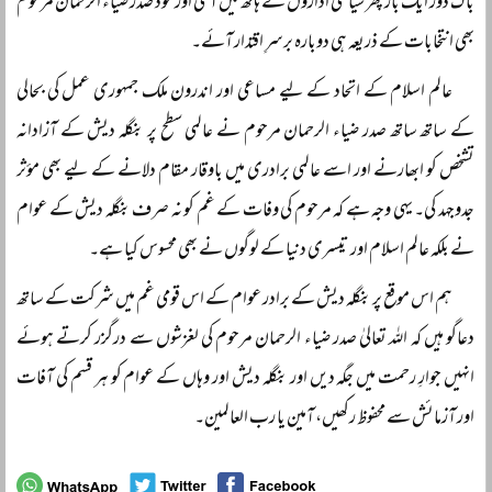
باگ ڈور ایک بار پھر سیاسی اداروں کے ہاتھ میں آگئی اور خود صدر ضیاء الرحمان مرحوم
بھی انتخابات کے ذریعہ ہی دوبارہ برسرِ اقتدار آئے۔
عالم اسلام کے اتحاد کے لیے مساعی اور اندرون ملک جمہوری عمل کی بحالی
کے ساتھ ساتھ صدر ضیاء الرحمان مرحوم نے عالمی سطح پر بنگلہ دیش کے آزادانہ
تشخص کو ابھارنے اور اسے عالمی برادری میں باوقار مقام دلانے کے لیے بھی مؤثر
جدوجہد کی۔ یہی وجہ ہے کہ مرحوم کی وفات کے غم کو نہ صرف بنگلہ دیش کے عوام
نے بلکہ عالم اسلام اور تیسری دنیا کے لوگوں نے بھی محسوس کیا ہے۔
ہم اس موقع پر بنگلہ دیش کے برادر عوام کے اس قومی غم میں شرکت کے ساتھ
دعاگو ہیں کہ اللہ تعالیٰ صدر ضیاء الرحمان مرحوم کی لغزشوں سے درگزر کرتے ہوئے
انہیں جوارِ رحمت میں جگہ دیں اور بنگلہ دیش اور وہاں کے عوام کو ہر قسم کی آفات
اور آزمائش سے محفوظ رکھیں، آمین یا رب العالمین۔