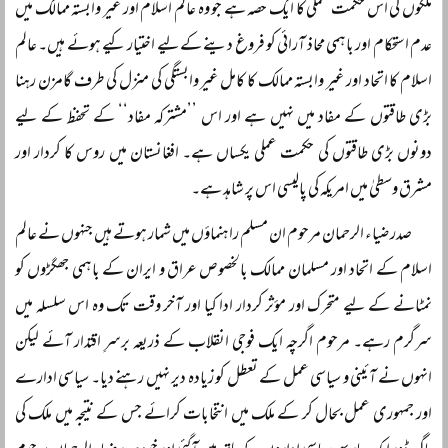
ملکوں کی اس حکمت عملی کا ایک حصہ ہے جو وہ عالم اسلام اور غیر وابستہ ممالک میں
عدم استحکام اور باہمی محاذ آرائی کو فروغ دینے کےلیے اختیار کیے ہوئے ہیں۔ عالم
اسلام کا اتحاد اور غیر وابستہ ممالک کا کامل غیر وابستگی کی منزل کی طرف گامزن رہنا
بڑی طاقتوں کے مفاد میں نہیں ہے اور اس ’’مشترکہ مفاد‘‘ کے تحفظ کے لیے
دونوں بڑی طاقتوں کی حکمت عملی یکساں ہے۔ افغانستان میں روس کا کردار اور
مشرق وسطیٰ میں امریکہ کی پالیسی اس پر شاہد ہے۔
صدر ضیاء الرحمان مرحوم ان مسلم راہنماؤں میں شمار ہوتے ہیں جنہوں نے عالم
اسلام کے اتحاد اور مسلمان ممالک بالخصوص عراق و ایران کے باہمی جھگڑوں کو
نمٹانے کے لیے متحرک اور مؤثر کردار ادا کیا اور آخر وقت تک وہ اس سلسلہ میں
سرگرم رہے۔ مرحوم اگرچہ ایک فوجی انقلاب کے ذریعہ برسرِ اقتدار آئے لیکن
انہوں نے آئینی و سیاسی عمل کے تعطل کو زیادہ دیر نہیں رہنے دیا۔ سیاسی ادارے
اور جمہوری عمل بحال کر کے ملک میں انتخابات کرائے جس کے نتیجہ میں ملک کی