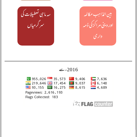
بین المذاہب مکالمہ
سہ ماہی تعطیلات کی
اور دینی مراکز کی ذمہ
سرگرمیاں
داری
2016ء سے