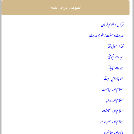
عمومی درجہ بندی
قرآن / علومِ قرآن
حدیث و سنت / علومِ حدیث
فقہ / اصولِ فقہ
سیرتِ نبویؐ
سیرتِ انبیاءؑ
صحابہؓ و اہلِ بیتؓ
اسلام اور سیاست
اسلام اور عدلیہ
اسلام اور معیشت
اسلام اور عصرِ حاضر
دین اور معاشرہ