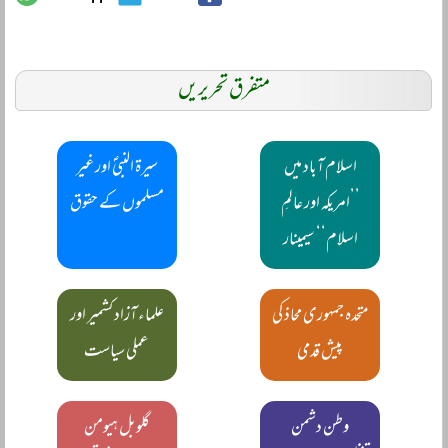
متفرق تحریریں
اسلام آباد میں
سیرۃ النبیؐ اور غیر
’’امریکہ اور عالمِ
مسلموں کے حقوق
اسلام‘‘ سیمینار
متحدہ جمہوری محاذ کی
علماء آزاد کشمیر اور
پیش قدمی
عملی سیاست
وطن دشمن
گلوبل ہیومن