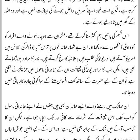
ہو سکے گا۔ امام صاحب نے بتایا کہ گھر کا کرایہ یہ شخص دیتا ہے، خرچہ یہ برداشت
کرتا ہے، لیکن اسے خود اپنے گھر میں داخل ہونے کی اجازت نہیں ہے اور وہ اللہ
کے گھر میں پناہ لیے ہوئے ہے۔
اس قسم کی باتیں ہم اکثر سنا کرتے تھے، مگر ان سے دوچار ہونے والے افراد کو
خود اپنی آنکھوں سے دیکھا اور ان بے شمار خاندانوں پر ترس آیا جو ڈالر کی تلاش میں
امریکا آتے ہیں اور پونڈ کی طلب میں برطانیہ کا رخ کرتے ہیں۔ پھر ڈالر اور پونڈ کماتے
بھی ہیں، لیکن جب ڈالر اور پونڈ کی ثقافت ان کے خاندانی ماحول میں جڑ پکڑنے لگتی
ہے تو ان کے لیے حسرت کے ساتھ کف افسوس ملنے کے سوا کوئی چارہ کار باقی نہیں
رہ جاتا۔
ان ممالک میں رہنے والے ایسے خاندان بھی ہیں جنہوں نے اپنے خاندانی ماحول
کو اب تک اس ثقافت کے اثرات سے کافی حد تک بچایا ہوا ہے، لیکن ان کا
تناسب آٹے میں نمک کے برابر بھی نہیں ہے اور اس کے لیے انہیں جو قربانیاں