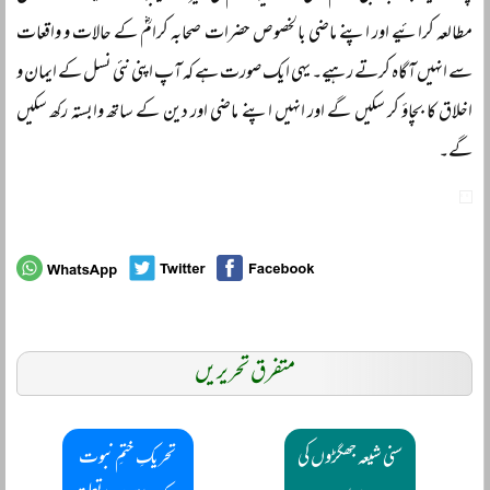
مطالعہ کرائیے اور اپنے ماضی بالخصوص حضرات صحابہ کرامؓ کے حالات و واقعات
سے انہیں آگاہ کرتے رہیے۔ یہی ایک صورت ہے کہ آپ اپنی نئی نسل کے ایمان و
اخلاق کا بچاؤ کر سکیں گے اور انہیں اپنے ماضی اور دین کے ساتھ وابستہ رکھ سکیں
گے۔
متفرق تحریریں
سنی شیعہ جھگڑوں کی
تحریکِ ختمِ نبوت