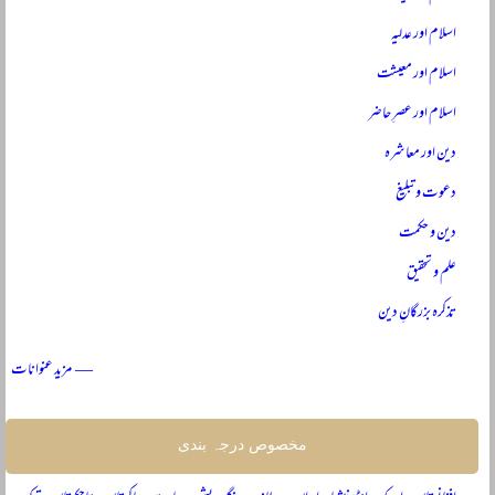
اسلام اور عدلیہ
اسلام اور معیشت
اسلام اور عصرِ حاضر
دین اور معاشرہ
دعوت و تبلیغ
دین و حکمت
علم و تحقیق
تذکرہ بزرگانِ دین
— مزید عنوانات
مخصوص درجہ بندی