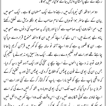
رہنے کے لیے پاکستان واپس جانے کو تیار نہیں ہو گا۔
دوسرا واقعہ بھی نیویارک میں رہنے والے ایک مسلمان کا ہے۔ ایک مسجد میں
بیان کے لیے حاضر ہوا تو وہاں کے امام صاحب نے جو بنگلہ دیش سے تعلق رکھتے
ہیں، میرا تعارف ایک صاحب سے کرایا اور بتایا کہ یہ صاحب کئی دنوں سے مسجد میں
پناہ لیے ہوئے ہیں، اس لیے کہ اپنے گھر میں ان کا داخلہ ممنوع قرار دے دیا گیا
ہے۔ ان کا قصور یہ ہے کہ وہ اپنے آٹھ نو سالہ بچے کو گھر میں قرآن کریم پڑھانا
چاہتے تھے اور اسے خود تعلیم دے رہے تھے۔ ایک روز سبق یاد نہ ہونے یا تعلیم کی
طرف توجہ نہ دینے پر انہوں نے اپنے بچے پر سختی کی اور ایک آدھ تھپڑ رسید کر دیا،
جس پر ان کی بیوی نے فون پر پولیس کو اطلاع کر دی۔ پولیس آئی اور یہ تحقیق کر کے
کہ واقعی باپ نے بچے کو تھپڑ مارا ہے، باپ کو گرفتار کر کے لے گئی اور اسے اس
شرط پر رہا کر دیا گیا کہ جب تک اس کی بیوی دوبارہ یہ لکھ کر نہیں دے گی کہ اسے
اپنے خاوند سے کوئی شکایت نہیں رہی، اس وقت تک وہ اپنے گھر میں داخل نہیں