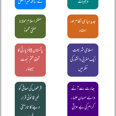
وجوہات
کے ساتھ میرا تعلق
جدید سیاسی نظام اور
مفکر اسلام مولانا
اجتہاد
مفتی محمودؒ
اسلامی شریعت
پاکستان پیپلز پارٹی کا
ایک مغربی دانشور کی
تحفظِ ختمِ نبوت
نظر میں
سیمینار
بھارت سے آنے
قرضوں کی معافی کو
والے مہمان علماء
غیر قانونی قرار
کرام کی بے عزتی
دینے کا تاریخی