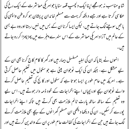
شاید مناسب نہ ہو، مجھے اپنا ایک دلچسپ قصہ سنایا جو امریکی معاشرت کے ایک رخ کی
عکاسی کرتا ہے اور جسے دیکھ کر بہت سے مسلم خاندان پریشان ہو کر وطن واپسی کی
باتیں سوچنے لگ جاتے ہیں، لیکن ایسا کرنا ان کے بس میں نہیں رہتا اور وہ بے بسی
کے عالم میں آزاد امریکی معاشرت کے اس سنہرے پنجرے میں پھڑپھڑا کر رہ جاتے
ہیں۔
انہوں نے بتایا کہ ان کی اہلیہ مسلسل بیمار ہیں اور گھر کا کام کاج کرنا بھی ان کے
لیے مشکل ہے، جبکہ ان کی ایک نوجوان بیٹی ہے جو سکول میں تعلیم حاصل کرتی
ہے۔ امریکہ میں عام طور پر ایسا ہوتا ہے کہ سکول اور کالج کی تعلیم حاصل کرنے
والے نوجوان بچے اور بچیاں اپنے اخراجات کے خود ذمہ دار ہوتے ہیں، اس لیے
وہ تعلیم کے ساتھ ساتھ پارٹ ٹائم ملازمت بھی کرتے ہیں تاکہ اپنے اخراجات
پورے کر سکیں۔ ان کی دیکھا دیکھی ان مسلم گھرانوں کے بچے بھی ملازمت کرنے
لگ جاتے ہیں جن کے اخراجات کی کفالت عام طور پر ان کے والدین کرتے ہیں اور