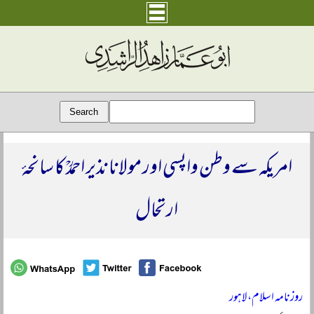
امریکہ سے وطن واپسی اور مولانا نذیر احمدؒ کا سانحۂ
ارتحال
روزنامہ اسلام، لاہور