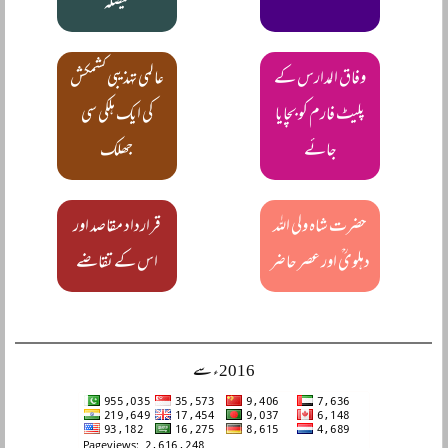
فیصلہ
وفاق المدارس کے
عالمی تہذیبی کشمکش
پلیٹ فارم کو بچایا
کی ایک ہلکی سی
جائے
جھلک
حضرت شاہ ولی اللہ
قرارداد مقاصد اور
دہلویؒ اور عصر حاضر
اس کے تقاضے
2016ء سے