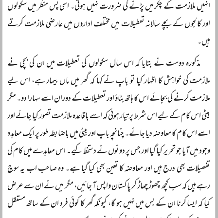
انہیں ملازمت کے چکر میں پڑنے کی ضرورت نہیں ہوتی۔ اسی پس منظر میں سکولوں
اور کالجوں کے بچے سالانہ تعطیلات میں مختلف اداروں میں عارضی ملازمت کرتے
ہیں۔
مذکورہ دوست نے بتایا کہ اس سال سکولوں کی تعطیلات میں ان کی بچی نے
ملازمت کی خواہش کا اظہار کیا تو باپ نے کہا کہ گھر میں ماں بیمار ہے، اس لیے
ملازمت کرنے کی بجائے اس کا ہاتھ بٹاؤ اور تعطیلات کے دوران اسے سہارا دو۔ مگر
بیٹی اس کام کے لیے اس شرط پر تیار ہوئی کہ اسے باقاعدہ ملازمت تصور کیا جائے اور
اسے اس کام کا معاوضہ دیا جائے۔ چنانچہ باپ اور بیٹی میں باضابطہ طور پر ایک معاہدہ
وجود میں آیا جو تحریر کیا گیا اور جس پر دونوں نے دستخط کیے۔ اس معاہدے میں کام کی
تفصیلات بھی درج ہیں اور معاوضہ کا تعین بھی کیا گیا ہے۔ وہ صاحب اب یہ سوچ
رہے ہیں کہ سب کچھ چھوڑ چھاڑ کر پاکستان واپس آ جائیں، مگر میں نے ان سے عرض
کیا کہ ایسا کرنا ان کے بس میں نہیں ہو گا، کیونکہ گھر کا کوئی فرد ان کے ساتھ مستقل