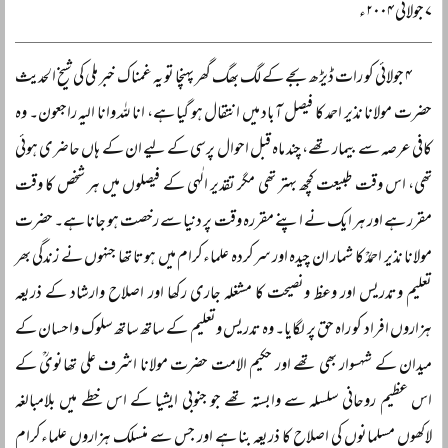
۷ جولائی ۲۰۰۴ء
۴ جولائی کو رات ڈیڑھ بجے کے لگ بھگ گھر پہنچا تو یہ غمناک خبر ملی کی شیخ الحدیث
حضرت مولانا نذیر احمد کا فیصل آباد میں انتقال ہو گیا ہے، انا للہ وانا الیہ راجعون۔ وہ
کافی عرصہ سے بیمار تھے، چند ماہ قبل احوال پرسی کے لیے ان کے ہاں حاضری ہوئی
تھی، اس وقت طبیعت کچھ بہتر تھی مگر تقدیر الٰہی کے فیصلوں میں ہر شخص کا وقت
مقرر ہے اور ہر ایک نے اپنے مقررہ وقت پر دنیا سے رخصت ہو جانا ہے۔ حضرت
مولانا نذیر احمدؒ کا شمار ان چیدہ اور سرکردہ علماءکرام میں ہوتا تھا جنہوں نے زندگی بھر
تعلیم وتدریس اور وعظ ونصیحت کا مشغلہ جاری رکھا اور اصلاح وارشاد کے ذریعہ
ہزاروں افراد کو راہ حق پر لگایا۔ وہ تدریس وتعلیم کے ساتھ ساتھ سلوک واحسان کے
میدان کے شہسوار بھی تھے اور حکیم الامت حضرت مولانا اشرف علی تھانویؒ کے
اس عظیم روحانی سلسلہ سے وابستہ تھے جو جنوبی ایشیا کے اس خطے میں بلامبالغہ
لاکھوں مسلمانوں کی اصلاح کا ذریعہ بنا ہے اور جس سے منسلک ہزاروں علماءکرام