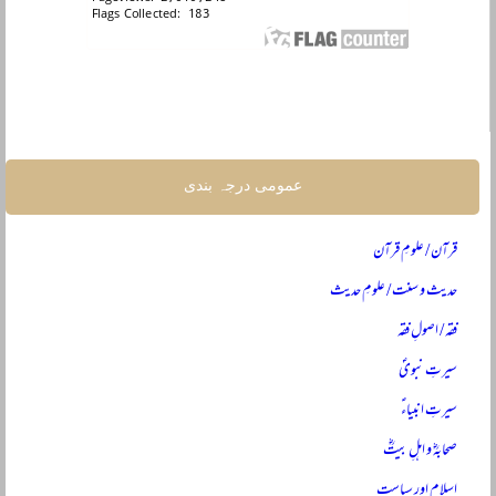
عمومی درجہ بندی
قرآن / علومِ قرآن
حدیث و سنت / علومِ حدیث
فقہ / اصولِ فقہ
سیرتِ نبویؐ
سیرتِ انبیاءؑ
صحابہؓ و اہلِ بیتؓ
اسلام اور سیاست