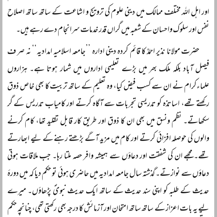
اور اہل اللہ مختلف ممالک میں دینی علوم کی ترویج و اشاعت کے ساتھ ساتھ اصلاح
نفس اور سلوک واحسان کے شعبہ میں گراں قدر خدمات سرانجام دے رہے ہیں۔
حضرت مولانا نذیر احمدؒ کا قائم کردہ دینی ادارہ ’’جامعہ اسلامیہ امدادیہ‘‘ نہ صر ف
فیصل آباد بلکہ ملک بھر میں بڑے تعلیمی اداروں میں شمار ہوتا ہے۔ ہزاروں
علماءکرام نے ان سے کسب فیض کیا، وہ تعلیم کے ساتھ تربیت کا بھی خاص ذوق
رکھتے تھے، اساتذہ کو تدریسی تجربات سے آگاہ کرتے اور کامیاب تدریس کے گر
سکھاتے۔ نظم ونسق میں بھی ان کا ذوق اور طریق کار قابل تقلید تھا، کام کرنے
والوں کی حوصلہ افزائی کرتے اور کام میں مزید آگے بڑھتے رہنے کے لیے ابھارتے
تھے۔ مجھے ان کی شفقت اور دعاؤں سے ہمیشہ وافر حصہ ملتا رہا۔ جب ملاقات ہوتی
دعاؤں سے نوازتے۔ گذشتہ سال جامعہ امدادیہ میں حاضری ہوئی تو حکم دیا کہ میں دورۂ
حدیث کے طلبہ کو اپنی سند حدیث کے ساتھ ایک حدیث نبویؐ پڑھاؤں۔ میرے
لیے یہ بات اعزاز کے ساتھ ساتھ امتحان اور آزمائش کا درجہ بھی رکھتی تھی، چنانچہ حکم