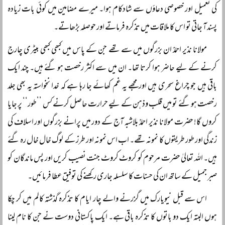
کی تعمیل اور خصوصی دعاؤں سے شادکام ہوا۔ میرے مضامین میں کوئی بات زیادہ
پسند آ جاتی تو اس کا ملاقات میں تذکرہ فرماتے اور حوصلہ بڑھاتے۔
مولانا نذیر احمدؒ ان بزرگوں میں سے تھے جن کے پاس میں کبھی کبھی بیٹری چارج
کرنے کے لیے حاضر ہوا کرتا تھا۔ ان میں سے اکثر رخصت ہو گئے ہیں۔ چند ایک
باقی ہیں جو چراغ سحری ہیں اور مجھے یہ غم کھائے جا رہا ہے کہ خدا نخواستہ یہ بھی جلد
رخصت ہو گئے تو میں قلب وذہن کے لیے حرارت حاصل کرنے کس ’’طور‘‘ پر جایا
کروں گا! حضرت مولانا نذیر احمدؒ بلاشبہ آج کے دور میں پرانے بزرگوں اور اسلاف کی
زندگی اور طور طریقوں کا نمونہ تھے۔ اب اس نمونہ اور طرز کے لوگ خال خال رہ گئے
ہیں۔ اللہ تعالیٰ حضرت مرحوم کو کروٹ کروٹ جنت نصیب کریں اور پس ماندگان کو
صبر جمیل کے ساتھ ان کی حسنات کا سلسلہ جاری رکھنے کی توفیق عطا فرمائیں۔
اس سے قبل نیویارک میں گزرنے والے چار ایام کا تذکرہ گذشتہ کالم میں کر چکا
ہوں البتہ ایک دو باتوں کا تذکرہ باقی ہے۔ ایک پاکستانی دوست نے جن کا نام لینا