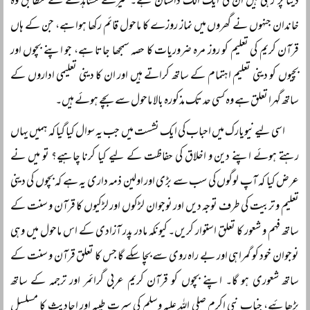
دینا پڑ رہی ہیں ان کی ایک الگ داستان ہے۔ میرے مشاہدے کے مطابق وہ
خاندان جنہوں نے گھروں میں نماز روزے کا ماحول قائم رکھا ہوا ہے، جن کے ہاں
قرآن کریم کی تعلیم کو روز مرہ ضروریات کا حصہ سمجھا جاتا ہے، جو اپنے بچوں اور
بچیوں کو دینی تعلیم اہتمام کے ساتھ کراتے ہیں اور ان کا دینی تعلیمی اداروں کے
ساتھ گہرا تعلق ہے وہ کسی حد تک مذکورہ بالا ماحول سے بچے ہوئے ہیں۔
اسی لیے نیویارک میں احباب کی ایک نشست میں جب یہ سوال کیا گیا کہ ہمیں یہاں
رہتے ہوئے اپنے دین و اخلاق کی حفاظت کے لیے کیا کرنا چاہیے؟ تو میں نے
عرض کیا کہ آپ لوگوں کی سب سے بڑی اور اولین ذمہ داری یہ ہے کہ بچوں کی دینی
تعلیم و تربیت کی طرف توجہ دیں اور نوجوان لڑکوں اور لڑکیوں کا قرآن و سنت کے
ساتھ فہم و شعور کا تعلق استوار کریں۔ کیونکہ مادر پدر آزادی کے اس ماحول میں وہی
نوجوان خود کو گمراہی اور بے راہ روی سے بچا سکے گا جس کا تعلق قرآن و سنت کے
ساتھ شعوری ہو گا۔ اپنے بچوں کو قرآن کریم عربی گرائمر اور ترجمہ کے ساتھ
پڑھائیے، جناب نبی اکرم صلی اللہ علیہ وسلم کی سیرت طیبہ اور احادیث کا مسلسل