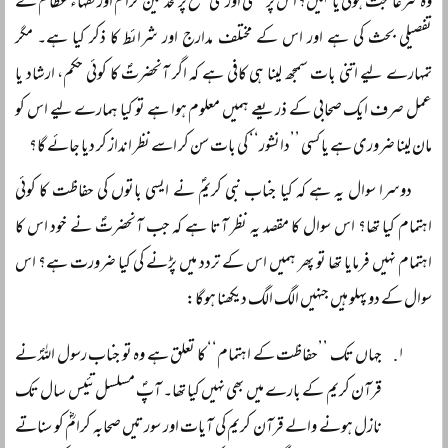
وہ شرعاً حجت ہوگی یا نہیں؟ اس پر علمی اور فنی سطح پر محدثین کرام اور فقہاء عظام نے
تفصیلی بحث کی ہے اور اس کے مختلف مدارج اور شرائط کا ذکر کیا ہے۔ مگر
تمہارے لیے اتنی بات سمجھ لینا ہی کافی ہے کہ اگر آنحضرتؐ کا کوئی حکم، ارشاد یا
عمل صرف ایک صحابی کے ذریعے ہمیں معلوم ہوا ہے تو کیا ہمارے لیے اس کو
مان لینا ضروری ہے یا کسی ’’دانشور‘‘ کی بات سن کر اسے نظر انداز کر دیا جائے گا؟
دوسرا سوال یہ ہے کہ کیا جناب نبی کریمؐ نے ایسی باتوں کی حفاظت کا کوئی
اہتمام کیا تھا؟ اس سوال کا مقصد یہ نظر آتا ہے کہ جب آنحضرتؐ نے خود اس کا
اہتمام نہیں فرمایا تھا تو پھر ہمیں اس کے تردد میں پڑنے کی کیا ضرورت ہے؟ اس
سوال کے دو پہلو ہیں جنہیں الگ الگ دیکھنا ہوگا:
جہاں تک ’’حفاظت کے اہتمام‘‘ کا تعلق ہے وہ تو جناب رسول اللہؐ نے
قرآن کریم کے بارے میں بھی نہیں کیا تھا۔ آپؐ مسلسل تئیس سال تک
نازل ہونے والے قرآن کریم کی آیات اور سورتیں صحابہ کرامؓ کو سناتے