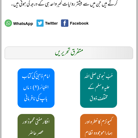
کرتے ہیں جن میں سے بیشتر روایات خبرِ واحد ہی کے درجہ کی ہوتی ہیں۔
متفرق تحریریں
حُبِّ نبوی صلی اللہ
امام ذہبیؒ کی کتاب
علیہ وسلم کے
الکبائر (۹) : ماں
مختلف ذوق
باپ کی نافرمانی
کمیونزم کا خطرہ اور
افکار مفتی محمودؒ اور
ہمارا موجودہ نظام
عصر حاضر