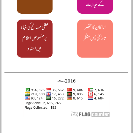
کے خیالات
اراکان کا مختصر
عقلی مصالح کی بنیاد
تاریخی پس منظر
پر منصوص احکام
میں اجتہاد
2016ء سے