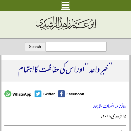
’’خبرِ واحد‘‘ اور اس کی حفاظت کا اہتمام
روزنامہ انصاف، لاہور
۱۵ فروری ۲۰۱۸ء