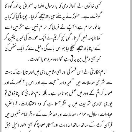
کسی خاتون نے آواز دی کہ یا رسول اللہ! یہ صحرائی جانور گوہ کا
گوشت ہے۔ حضورؐ نے یہ سنتے ہی ہاتھ پیچھے کر لیا۔ پوچھا گیا کہ کیا یہ
جانور حرام ہے؟ آپؐ نے فرمایا کہ حرام نہیں ہے مگر میں اسے
کھانا پسند نہیں کرتا۔ گویا نبی کریمؐ نے ایک عورت کی خبر پر یقین کر
کے اپنا ہاتھ پیچھے کھینچ لیا جو اس بات کی دلیل ہے کہ ایک شخص کی
خبر بھی دلیل بن جاتی ہے خواہ وہ مرد ہو یا عورت۔
امام بخاریؒ نے اس قسم کی اور بھی مثالیں دی ہیں اور بتایا ہے کہ بہت
سے شرعی معاملات میں ’’خبرِ واحد‘‘ حجت ہے اور اس پر آنحضرتؐ اور
صحابہ کرامؓ کے دور میں عمل ہوتا رہا ہے۔ بلکہ امام بخاریؒ کا اپنا ذوق تو
پوری بخاری شریف میں یہ نظر آتا ہے کہ وہ اعتقادات، فرائض،
عبادات، حلال و حرام، معاملات اور معاشرت کے دیگر تمام شعبوں میں
قرآن کریم کے ساتھ ساتھ احادیث اور آثارِ صحابہؓ کو بھی بطور دلیل پیش