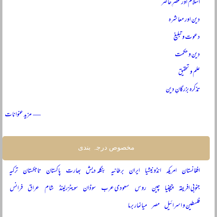
اسلام اور عصرِ حاضر
دین اور معاشرہ
دعوت و تبلیغ
دین و حکمت
علم و تحقیق
تذکرہ بزرگانِ دین
— مزید عنوانات
مخصوص درجہ بندی
افغانستان
امریکہ
انڈونیشیا
ایران
برطانیہ
بنگلہ دیش
بھارت
پاکستان
تاجکستان
ترکیہ
جنوبی افریقہ
چیچنیا
چین
روس
سعودی عرب
سوڈان
سویٹزرلینڈ
شام
عراق
فرانس
فلسطین و اسرائیل
مصر
میانمار برما