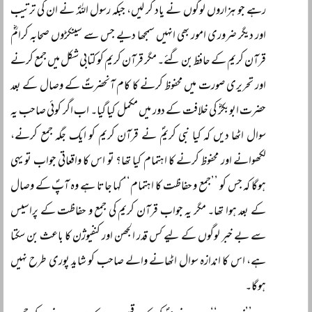
رہے جو ہزاروں لوگوں نے یاد کر لیں، جبکہ رسول اللہؐ نے ان کی ترتیب
اور دیگر ضروری امور بھی انہیں سمجھا دیے جس سے سینکڑوں صحابہ کرامؓ
قرآن کریم کے حافظ بن گئے۔ مگر قرآن کریم کو کتابی شکل میں جمع کرنے
اور تحریری صورت میں محفوظ کرنے کا کام آنحضرتؐ کے وصال کے بعد
حضرت ابوبکرؓ کی خلافت کے دور میں مکمل کیا گیا۔ اب اگر کوئی صاحب یہ
سوال اٹھا دیں کہ کیا نبی کریمؐ نے قرآن کریم کو ایک جگہ جمع کرنے،
لکھوانے اور محفوظ کرنے کا اہتمام کیا تھا؟ تو اس کا واقعاتی جواب تو یہی
ہوگا کہ جس کو ’’جمع و حفاظت کا اہتمام‘‘ کہا جاتا ہے وہ آپؐ کے وصال
کے بعد ہوا تھا۔ مگر یہ جواب قرآن کریم کی جمع و حفاظت کے پراسیس
سے بے خبر لوگوں کے لیے کس قدر الجھن اور کنفیوژن کا باعث بن سکتا
ہے، اس کا اندازہ سوال اٹھانے والے صاحب کو شاید پوری طرح نہیں
ہوگا۔