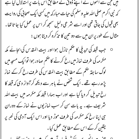
ہیں جن سے انہوں نے اپنے ذوق کے مطابق اس بات پر استدلال کیا ہے
کہ نبی اکرم صلی اللہ علیہ وسلم کی حیات مبارکہ میں کسی ایک صحابی کی روایت
بھی قبول کی جاتی تھی اور اسے شرعی دلیل سمجھ کر اس پر عمل کیا جاتا تھا۔
مثال کے طور پر ان میں سے دو تین کا تذکرہ کر دیتا ہوں:
جب قبلہ کی تبدیلی کا حکم نازل ہوا اور بیت المقدس کی بجائے مکہ
مکرمہ کی طرف نماز میں رخ کرنے کا حکم صادر ہوا تو ایک مسجد میں
لوگ سابقہ حکم کے مطابق بیت المقدس کی طرف رخ کر کے نماز
پڑھ رہے تھے۔ ایک شخص نے باہر سے دیکھ کر آواز دی کہ قبلہ کا
رخ تبدیل کر دیا گیا ہے اور اب ہمارا قبلہ مکہ مکرمہ میں بیت اللہ
شریف ہے۔ یہ بات سن کر سب نمازیوں نے نماز کے دوران
ہی اپنا رخ مکہ مکرمہ کی طرف موڑ دیا اور اس ایک آدمی کی خبر پر
یقین کر کے اس کے مطابق عمل کیا۔