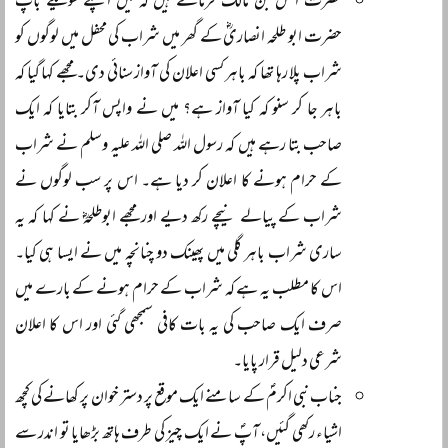
حضرت انس بن مالکؓ فرماتے ہیں کہ میں اپنے سوتیلے باپ
حضرت ابو طلحہ انصاریؓ کے گھر میں شراب کی محفل میں لوگوں کو
شراب پلا رہا تھا کہ باہر کسی اعلان کی آواز سنائی دی۔ مجھے کہا گیا کہ
باہر جا کر سنو کہ کیا آواز ہے؟ میں نے واپس آکر بتایا کہ ایک
صاحب بتا رہے ہیں کہ رسول اللہ صلی اللہ علیہ وسلم نے شراب
کے حرام ہونے کا اعلان کر دیا ہے۔ اس پر سب لوگوں نے
شراب کے پیالے نیچے رکھ دیے اور مجھے ابوطلحہؓ نے کہا کہ یہ
ساری شراب باہر گلی میں پھینک دو چنانچہ میں نے ایسا ہی کیا۔
اس کا مطلب یہ ہے کہ شراب کے حرام ہونے کے بارے میں
صرف ایک صاحب کی یہ بات کافی سمجھی گئی اور اس کا اعلان
شرعی دلیل قرار پایا۔
جناب نبی اکرمؐ کے سامنے ایک موقع پر دستر خوان پر کھانے کی کچھ
اشیاء رکھی گئیں، آپؐ نے ایک چیز کی طرف ہاتھ بڑھایا تو اندر سے