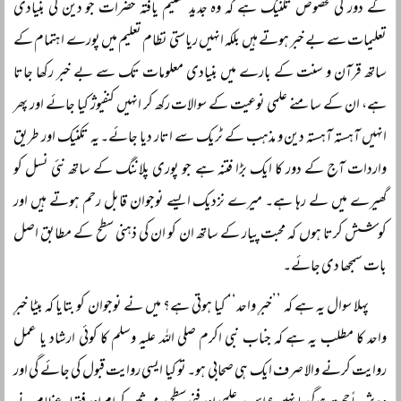
کے دور کی مخصوص تکنیک ہے کہ وہ جدید تعلیم یافتہ حضرات جو دین کی بنیادی
تعلیمات سے بے خبر ہوتے ہیں بلکہ انہیں ریاستی نظام تعلیم میں پورے اہتمام کے
ساتھ قرآن و سنت کے بارے میں بنیادی معلومات تک سے بے خبر رکھا جاتا
ہے، ان کے سامنے علمی نوعیت کے سوالات رکھ کر انہیں کنفیوژ کیا جائے اور پھر
انہیں آہستہ آہستہ دین و مذہب کے ٹریک سے اتار دیا جائے۔ یہ تکنیک اور طریق
واردات آج کے دور کا ایک بڑا فتنہ ہے جو پوری پلاننگ کے ساتھ نئی نسل کو
گھیرے میں لے رہا ہے۔ میرے نزدیک ایسے نوجوان قابل رحم ہوتے ہیں اور
کوشش کرتا ہوں کہ محبت پیار کے ساتھ ان کو ان کی ذہنی سطح کے مطابق اصل
بات سمجھا دی جائے۔
پہلا سوال یہ ہے کہ ’’خبرِ واحد‘‘ کیا ہوتی ہے؟ میں نے نوجوان کو بتایا کہ بیٹا خبرِ
واحد کا مطلب یہ ہے کہ جناب نبی اکرم صلی اللہ علیہ وسلم کا کوئی ارشاد یا عمل
روایت کرنے والا صرف ایک ہی صحابی ہو۔ تو کیا ایسی روایت قبول کی جائے گی اور