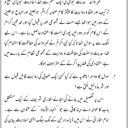
’’خبرِ واحد‘‘ حدیثِ نبویؐ کی ایک قسم ہے جبکہ احادیث نبویہؐ کی جمع و
ترتیب اور حفظ و روایت کا بیشتر کام صحابہ کرامؓ، تابعینؒ اور اتباعِ تابعینؒ
کے دور میں ہوا تھا جسے امت نے مجموعی طور پر قبول کیا اور محدثین کرام
کے اس کام کو ہر دور میں پوری امت کا اعتماد حاصل رہا ہے۔ اس لیے
الگ سے یہ سوال اٹھانا کہ کیا نبی اکرمؐ نے خبرِ واحد کی حفاظت کا اہتمام کیا
تھا، حدیث و سنت کی حفاظت و روایت کے مجموعی نظام کے بارے میں
بے اعتمادی کی فضا پیدا کرنے کے مترادف ہوگا۔
سوال کا دوسرا پہلو یہ ہے کہ کیا کسی ایک صحابی کی روایت قابل قبول ہے
اور شرعاً دلیل بنتی ہے؟
اس پر تفصیل میں جانے کی بجائے بخاری شریف کے ایک مستقل
باب کا حوالہ دے دینا کافی ہے جو ’’اخبار الآحاد‘‘ کے عنوان سے ہے۔
امام بخاریؒ نے اس میں ڈیڑھ درجن کے لگ بھگ ایسی احادیث بیان کی