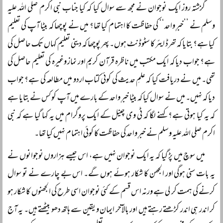
گزشتہ روز ایک نوجوان نے مجھ سے سوال کیا کہ کیا جناب نبی اکرم صلی اللہ علیہ
وسلم نے ’’خبرِ واحد‘‘ کی حفاظت کا اہتمام کیا تھا؟ میں نے پوچھا کہ بیٹا آپ کی تعلیم
کیا ہے؟ بتایا کہ تھرڈ ایئر کا سٹوڈنٹ ہوں۔ پھر پوچھا کہ دینی تعلیم کہاں تک حاصل کی
ہے؟ جواب دیا کہ ایک مکتب میں ناظرہ قرآن کریم اور نماز وغیرہ کی تعلیم حاصل کی
تھی۔ میں نے دریافت کیا کہ علمِ حدیث کی کوئی کتاب اردو میں مطالعہ کی ہے؟ جواب
دیا کہ نہیں۔ میں نے سوال کیا کہ بیٹا خبرِ واحد کے بارے میں آپ کو کس نے بتایا ہے
کہ یہ کیا ہوتی ہے؟ کہنے لگا کہ ٹی وی چینل کے ایک پروگرام میں یہ کہا گیا ہے کہ نبی
اکرم صلی اللہ علیہ وسلم نے خبرِ واحد کی حفاظت کا کوئی اہتمام نہیں کیا تھا۔
میں سوچ میں پڑ گیا کہ یہ ایک نوجوان نہیں ہے، اس جیسے ہزاروں نوجوانوں نے
یہ بات سنی ہوگی اور الجھن کا شکار ہوئے ہوں گے۔ اس بے چارے نے تو سوال
کرنے کی ہمت کر لی ہے ورنہ اس قسم کے کئی نوجوان اسی طرح کی الجھنوں کا شکار ہو
کر اندر ہی اندر کڑھتے رہتے ہیں اور بالآخر ایمان و یقین سے ہاتھ دھو بیٹھتے ہیں۔ یہ آج