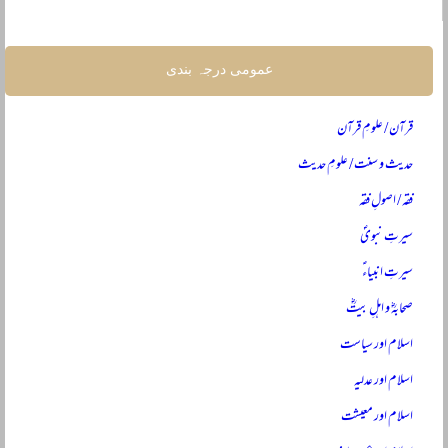
عمومی درجہ بندی
قرآن / علومِ قرآن
حدیث و سنت / علومِ حدیث
فقہ / اصولِ فقہ
سیرتِ نبویؐ
سیرتِ انبیاءؑ
صحابہؓ و اہلِ بیتؓ
اسلام اور سیاست
اسلام اور عدلیہ
اسلام اور معیشت