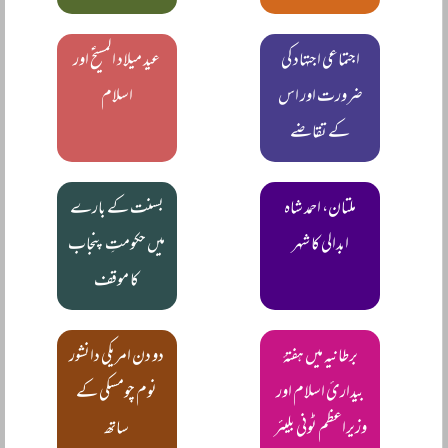
اجتماعی اجتہاد کی
عید میلاد المسیحؑ اور
ضرورت اور اس
اسلام
کے تقاضے
ملتان، احمد شاہ
بسنت کے بارے
ابدالی کا شہر
میں حکومتِ پنجاب
کا موقف
برطانیہ میں ہفتۂ
دو دن امریکی دانشور
بیدارئ اسلام اور
نوم چومسکی کے
وزیراعظم ٹونی بلیئر
ساتھ