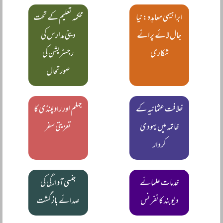
ابراہیمی معاہدہ: نیا
محکمہ تعلیم کے تحت
جال لائے پرانے
دینی مدارس کی
شکاری
رجسٹریشن کی
صورتحال
خلافت عثمانیہ کے
جہلم اور راولپنڈی کا
خاتمہ میں یہودی
تعزیتی سفر
کردار
خدمات علمائے
جنسی آوارگی کی
دیوبند کانفرنس
صدائے بازگشت