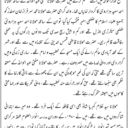
ضلع گوجرانوالہ میں اسے منظم کرنے میں حضرت مولانا مفتی عبد الواحدؒ کے ساتھ مولانا
احمد سعید ہزاروی کا کردار نمایاں تھا۔ والد گرامی حضرت مولانا محمد سرفراز خان صفدرؒ کو
جمعیۃ علماء اسلام کا ضلعی امیر منتخب کیا گیا تو ان کے ساتھ مولانا احمد سعید ہزارویؒ
ضلعی سیکرٹری جنرل تھے اور کم و بیش ربع صدی تک دونوں بزرگوں کی یہ عملی
رفاقت قائم رہی۔ حضرت مولانا قاضی شمس الدینؒ کے تلامذہ میں سے تھے اور شہر
کے محلہ آبادی حاکم رائے کی ایک مسجد کے خطیب و امام تھے۔ ساری زندگی وہیں
گزار دی اور دینی خدمات میں مصروف رہے۔ حضرت مولانا مفتی عبد الواحدؒ کے معتمد
ترین ساتھی تھے حتیٰ کہ ان کی غیر موجودگی میں ان کے چھوٹے سے ذاتی کارخانے کا
نظم بھی سنبھالتے تھے، حق گو اور جرأت مند خطیب تھے، دینی تحریکات اور جماعتی
کاموں میں ہمیشہ متحرک رہتے تھے۔
مولانا سید غلام کبریا شاہؒ بھی اسی قافلہ کے ایک فرد تھے۔ وہ میرے ابتدائی
شاگردوں میں سے تھے، میں نے ۱۹۷۰ء کے دوران مدرسہ انوار العلوم ملحقہ مرکزی
جامع مسجد شیرانوالہ باغ گوجرانوالہ میں تدریس کا باقاعدہ آغاز کیا تو اس دور میں انہوں