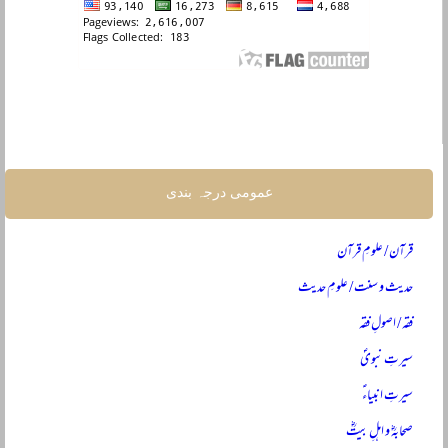
عمومی درجہ بندی
قرآن / علومِ قرآن
حدیث و سنت / علومِ حدیث
فقہ / اصولِ فقہ
سیرتِ نبویؐ
سیرتِ انبیاءؑ
صحابہؓ و اہلِ بیتؓ