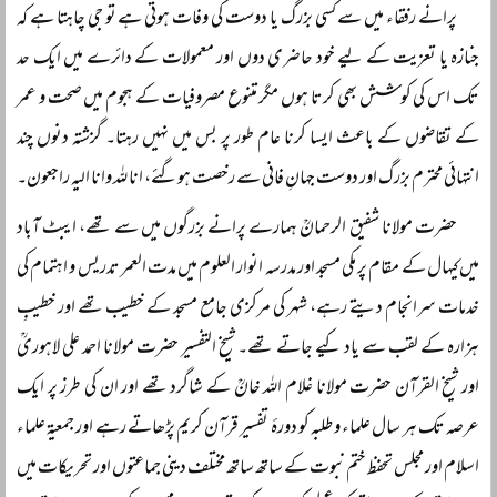
پرانے رفقاء میں سے کسی بزرگ یا دوست کی وفات ہوتی ہے تو جی چاہتا ہے کہ
جنازہ یا تعزیت کے لیے خود حاضری دوں اور معمولات کے دائرے میں ایک حد
تک اس کی کوشش بھی کرتا ہوں مگر متنوع مصروفیات کے ہجوم میں صحت و عمر
کے تقاضوں کے باعث ایسا کرنا عام طور پر بس میں نہیں رہتا۔ گزشتہ دنوں چند
انتہائی محترم بزرگ اور دوست جہانِ فانی سے رخصت ہوگئے، انا للہ وانا الیہ راجعون۔
حضرت مولانا شفیق الرحمانؒ ہمارے پرانے بزرگوں میں سے تھے، ایبٹ آباد
میں کیہال کے مقام پر مکی مسجد اور مدرسہ انوار العلوم میں مدت العمر تدریس و اہتمام کی
خدمات سرانجام دیتے رہے، شہر کی مرکزی جامع مسجد کے خطیب تھے اور خطیبِ
ہزارہ کے لقب سے یاد کیے جاتے تھے۔ شیخ التفسیر حضرت مولانا احمد علی لاہوریؒ
اور شیخ القرآن حضرت مولانا غلام اللہ خانؒ کے شاگرد تھے اور ان کی طرز پر ایک
عرصہ تک ہر سال علماء و طلبہ کو دورۂ تفسیر قرآن کریم پڑھاتے رہے اور جمعیۃ علماء
اسلام اور مجلس تحفظ ختم نبوت کے ساتھ ساتھ مختلف دینی جماعتوں اور تحریکات میں