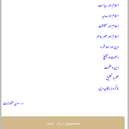
اسلام اور سیاست
اسلام اور عدلیہ
اسلام اور معیشت
اسلام اور عصرِ حاضر
دین اور معاشرہ
دعوت و تبلیغ
دین و حکمت
علم و تحقیق
تذکرہ بزرگانِ دین
— مزید عنوانات
مخصوص درجہ بندی