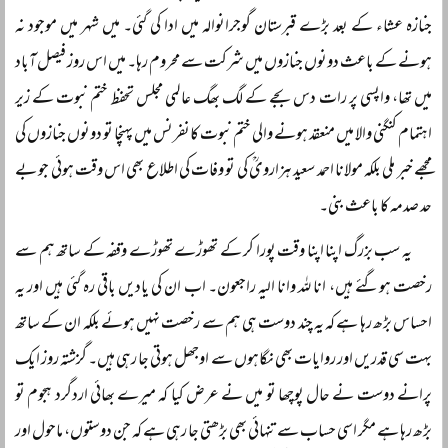
جنازہ عشاء کے بعد بڑے قبرستان گوجرانوالہ میں ادا کی گئی۔ میں شہر میں موجود نہ
ہونے کے باعث دونوں جنازوں میں شرکت سے محروم رہا۔ میں اس روز فیصل آباد
میں تھا، واپسی پر رات دس بجے کے لگ بھگ عالمی مجلس تحفظ ختم نبوت کے زیر
اہتمام کنگنی والا میں منعقد ہونے والی ختم نبوت کانفرنس میں پہنچا تو دونوں جنازوں کی
مجھے خبر ملی بلکہ مولانا احمد سعید ہزارویؒ کی تو وفات کی اطلاع بھی اس وقت ہوئی جو بے
حد صدمہ کا باعث بنی۔
یہ سب بزرگ اپنا اپنا وقت پورا کر کے تھوڑے تھوڑے وقفہ کے ساتھ ہم سے
رخصت ہوگئے ہیں، انا للہ وانا الیہ راجعون۔ اب ان کی یادیں باقی رہ گئی ہیں اور یہ
احساس بڑھ رہا ہے کہ یہ چند دوست ہی ہم سے رخصت نہیں ہوئے بلکہ ان کے ساتھ
بہت سی قدریں اور روایات بھی نگاہوں سے اوجھل ہوتی جا رہی ہیں۔ گزشتہ روز ایک
پرانے دوست نے حال پوچھا تو میں نے عرض کیا کہ میرے بھائی اردگرد ہجوم تو
بڑھ رہا ہے مگر اسی حساب سے تنہائی بھی بڑھتی جا رہی ہے کہ جن دوستوں، ماحول اور