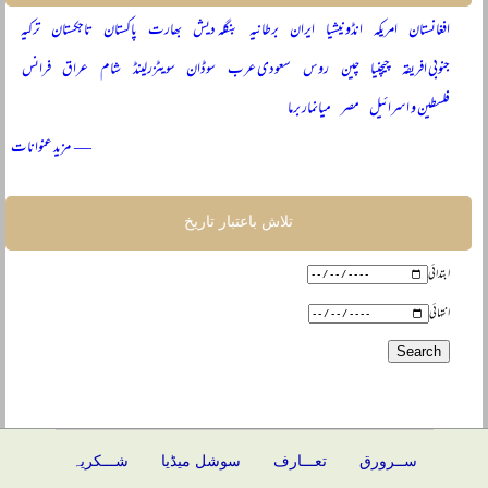
افغانستان
امریکہ
انڈونیشیا
ایران
برطانیہ
بنگلہ دیش
بھارت
پاکستان
تاجکستان
ترکیہ
جنوبی افریقہ
چیچنیا
چین
روس
سعودی عرب
سوڈان
سویٹزرلینڈ
شام
عراق
فرانس
فلسطین و اسرائیل
مصر
میانمار برما
— مزید عنوانات
تلاش باعتبار تاریخ
ابتدائی
انتہائی
ســرورق
تعـــارف
سوشل میڈیا
شـــکریہ