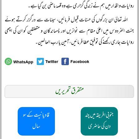
روایات و اقدار میں ہم نے زندگی گزاری ہے وہ قصۂ ماضی بن گیا ہے۔
اللہ تعالیٰ ان بزرگوں کی حسنات قبول فرمائیں، سیئات سے درگزر کرتے ہوئے
جنت الفردوس میں اعلیٰ مقام سے نوازیں اور پسماندگان و متعلقین کو ان کی اچھی
روایات جاری رکھنے کی توفیق عطا فرمائیں، آمین یا رب العالمین۔
متفرق تحریریں
جنوبی افریقہ میں چند
قادیانیت کے سو
دن کی حاضری
سال