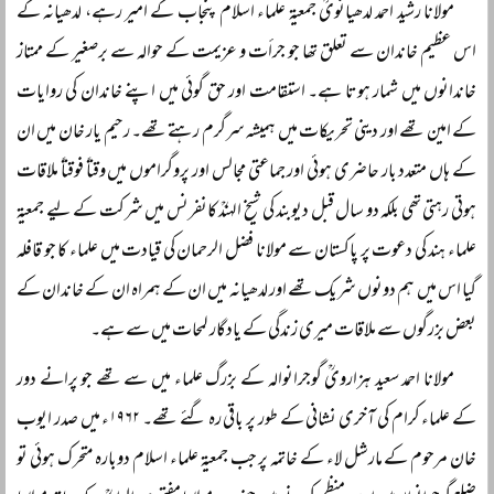
مولانا رشید احمد لدھیانویؒ جمعیۃ علماء اسلام پنجاب کے امیر رہے، لدھیانہ کے
اس عظیم خاندان سے تعلق تھا جو جرأت و عزیمت کے حوالہ سے برصغیر کے ممتاز
خاندانوں میں شمار ہوتا ہے۔ استقامت اور حق گوئی میں اپنے خاندان کی روایات
کے امین تھے اور دینی تحریکات میں ہمیشہ سرگرم رہتے تھے۔ رحیم یار خان میں ان
کے ہاں متعدد بار حاضری ہوئی اور جماعتی مجالس اور پروگراموں میں وقتاً فوقتاً ملاقات
ہوتی رہتی تھی بلکہ دو سال قبل دیوبند کی شیخ الہندؒ کانفرنس میں شرکت کے لیے جمعیۃ
علماء ہند کی دعوت پر پاکستان سے مولانا فضل الرحمان کی قیادت میں علماء کا جو قافلہ
گیا اس میں ہم دونوں شریک تھے اور لدھیانہ میں ان کے ہمراہ ان کے خاندان کے
بعض بزرگوں سے ملاقات میری زندگی کے یادگار لمحات میں سے ہے۔
مولانا احمد سعید ہزارویؒ گوجرانوالہ کے بزرگ علماء میں سے تھے جو پرانے دور
کے علماء کرام کی آخری نشانی کے طور پر باقی رہ گئے تھے۔ ۱۹۶۲ء میں صدر ایوب
خان مرحوم کے مارشل لاء کے خاتمہ پر جب جمعیۃ علماء اسلام دوبارہ متحرک ہوئی تو