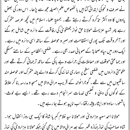
نے صرف و نحو کی ابتدائی کتابیں بالخصوص علم الصیغہ مجھ سے پڑھا۔ اس دور کی بعض
یادوں کا وہ اکثر تذکرہ کرتے رہتے تھے۔ جمعیۃ علماء اسلام میں کچھ عرصہ متحرک
رہے پھر شہید عزیمتؒ مولانا حق نواز جھنگویؒ کی رفاقت کے دائرہ میں شامل ہوگئے
اور آخر وقت تک پوری استقامت اور صبر و حوصلہ کے ساتھ اسی دائرہ میں رہے۔
ایک دور میں سپاہ صحابہؓ کے صوبائی صدر بھی رہے۔ ضلعی انتظامیہ کے سامنے مسلکی
اور جماعتی موقف اور معاملات کی جرأت و بے باکی کے ساتھ ترجمانی کرتے تھے اور
حکومتی دائروں میں ضلعی سطح پر ہماری نمائندگی کرنے والے چند متحرک اور حوصلہ مند
ساتھیوں میں سے تھے۔ گوجرانوالہ کے قریب مرالی والا میں مسجد و مدرسہ بنا کر علاقہ
کے لوگوں کی دینی و تعلیمی خدمات سرانجام دے رہے تھے۔ ایسے بے لوث،
باشعور، سادہ اور ایثار پیشہ رفقاء اب ناپید ہوتے جا رہے ہیں۔
مولانا احمد سعید ہزارویؒ اور مولانا سید غلام کبریا شاہؒ کا ایک ہی روز انتقال ہوا۔
شاہ صاحبؒ کی نماز جنازہ ظہر کے بعد مرالی والا میں پڑھی گئی جبکہ مولانا ہزارویؒ کی نماز