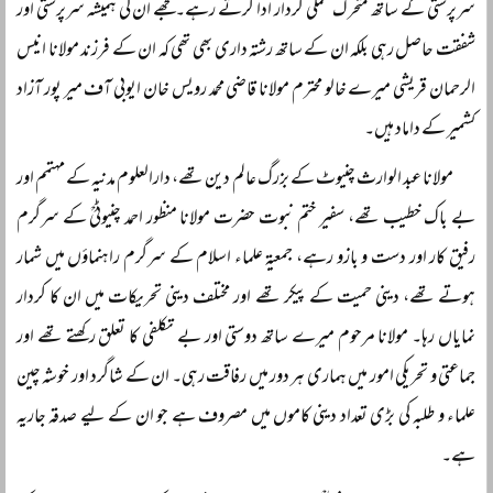
سرپرستی کے ساتھ متحرک عملی کردار ادا کرتے رہے۔ مجھے ان کی ہمیشہ سرپرستی اور
شفقت حاصل رہی بلکہ ان کے ساتھ رشتہ داری بھی تھی کہ ان کے فرزند مولانا انیس
الرحمان قریشی میرے خالو محترم مولانا قاضی محمد رویس خان ایوبی آف میر پور آزاد
کشمیر کے داماد ہیں۔
مولانا عبد الوارث چنیوٹ کے بزرگ عالم دین تھے، دارالعلوم مدنیہ کے مہتمم اور
بے باک خطیب تھے، سفیر ختم نبوت حضرت مولانا منظور احمد چنیوٹیؒ کے سرگرم
رفیق کار اور دست و بازو رہے، جمعیۃ علماء اسلام کے سرگرم راہنماؤں میں شمار
ہوتے تھے، دینی حمیت کے پیکر تھے اور مختلف دینی تحریکات میں ان کا کردار
نمایاں رہا۔ مولانا مرحوم میرے ساتھ دوستی اور بے تکلفی کا تعلق رکھتے تھے اور
جماعتی و تحریکی امور میں ہماری ہر دور میں رفاقت رہی۔ ان کے شاگرد اور خوشہ چین
علماء و طلبہ کی بڑی تعداد دینی کاموں میں مصروف ہے جو ان کے لیے صدقہ جاریہ
ہے۔