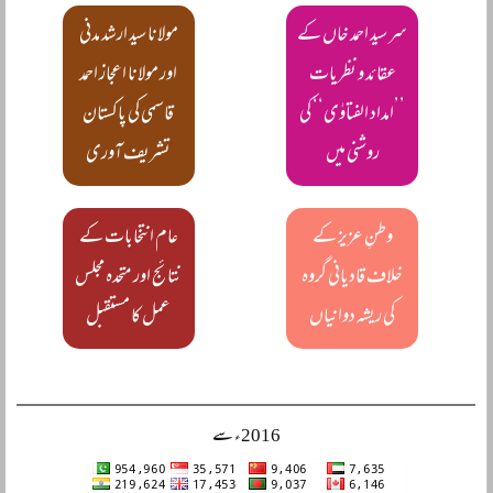
سر سید احمد خاں کے
مولانا سید ارشد مدنی
عقائد و نظریات
اور مولانا اعجاز احمد
’’امداد الفتاوٰی‘‘ کی
قاسمی کی پاکستان
روشنی میں
تشریف آوری
وطنِ عزیز کے
عام انتخابات کے
خلاف قادیانی گروہ
نتائج اور متحدہ مجلس
کی ریشہ دوانیاں
عمل کا مستقبل
2016ء سے