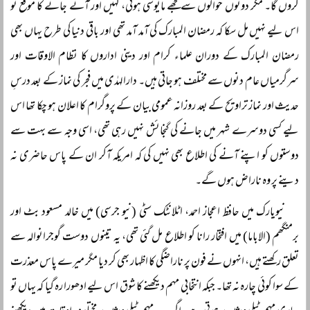
کروں گا۔ مگر دونوں حوالوں سے مجھے مایوسی ہوئی، کہیں اور آنے جانے کا موقع تو
اس لیے نہیں مل سکا کہ رمضان المبارک کی آمد آمد تھی اور باقی دنیا کی طرح یہاں بھی
رمضان المبارک کے دوران علماء کرام اور دینی اداروں کا نظام الاوقات اور
سرگرمیاں عام دنوں سے مختلف ہو جاتی ہیں۔ دارالہدٰی میں فجر کی نماز کے بعد درسِ
حدیث اور نماز تراویح کے بعد روزانہ عمومی بیان کے پروگرام کا اعلان ہو چکا تھا اس
لیے کسی دوسرے شہر میں جانے کی گنجائش نہیں رہی تھی، اسی وجہ سے بہت سے
دوستوں کو اپنے آنے کی اطلاع بھی نہیں کی کہ امریکہ آکر ان کے پاس حاضری نہ
دینے پر وہ ناراض ہوں گے۔
نیویارک میں حافظ اعجاز احمد، اٹلانٹک سٹی (نیو جرسی) میں خالد مسعود بٹ اور
برمنگھم (الاباما) میں افتخار رانا کو اطلاع مل گئی تھی، یہ تینوں دوست گوجرانوالہ سے
تعلق رکھتے ہیں، انہوں نے فون پر ناراضگی کا اظہار بھی کر دیا مگر میرے پاس معذرت
کے سوا کوئی چارہ نہ تھا۔ جبکہ انتخابی مہم دیکھنے کا شوق اس لیے ادھورا رہ گیا کہ یہاں تو