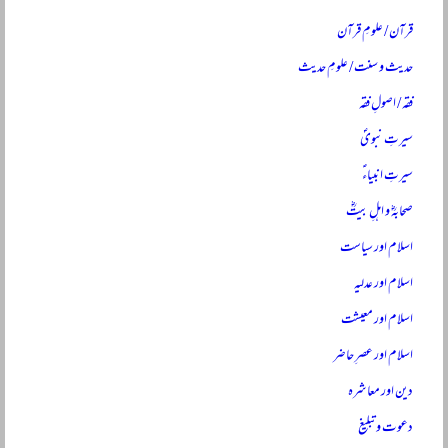
قرآن / علومِ قرآن
حدیث و سنت / علومِ حدیث
فقہ / اصولِ فقہ
سیرتِ نبویؐ
سیرتِ انبیاءؑ
صحابہؓ و اہلِ بیتؓ
اسلام اور سیاست
اسلام اور عدلیہ
اسلام اور معیشت
اسلام اور عصرِ حاضر
دین اور معاشرہ
دعوت و تبلیغ