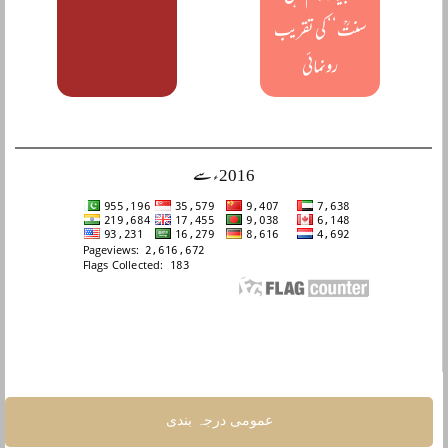
سنتؒ‘‘ کی تقریب
رونمائی
2016ء سے
عمومی درجہ بندی