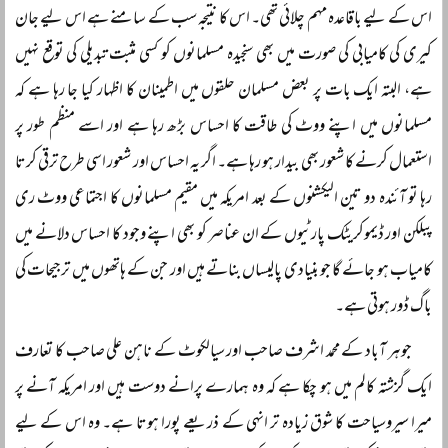
اس کے لیے باقاعدہ مہم چلائی تھی۔ اس کا نتیجہ سب کے سامنے ہے اس لیے جان
کیری کی کامیابی کی صورت میں بھی سنجیدہ مسلمانوں کو کسی مثبت تبدیلی کی توقع نہیں
ہے، البتہ ایک بات پر بعض مسلمان حلقوں میں اطمینان کا اظہار کیا جا رہا ہے کہ
مسلمانوں میں اپنے ووٹ کی طاقت کا احساس بڑھ رہا ہے اور اسے منظم طور پر
استعمال کرنے کا شعور بھی بیدار ہو رہا ہے۔ اگر یہ احساس اور شعور اسی طرح ترقی کرتا
رہا تو آئندہ دو تین الیکشنوں کے بعد امریکہ میں مقیم مسلمانوں کا اجتماعی ووٹ ری
پبلکن اور ڈیموکریٹک پارٹیوں کے ان عناصر کو بھی اپنے وجود کا احساس دلانے میں
کامیاب ہو جائے گا جو بنیادی پالیساں بناتے ہیں اور جن کے ہاتھوں میں ترجیحات کی
باگ ڈور ہوتی ہے۔
جوہر آباد کے محمد اشرف صاحب اور سیالکوٹ کے ناہن علی صاحب کا تعارف
ایک گزشتہ کالم میں ہو چکا ہے کہ وہ ہمارے پرانے دوست ہیں اور امریکہ آنے پر
میرا سیروسیاحت کا شوق زیادہ تر انہی کے ذریعے پورا ہوتا ہے۔ وہ اس کے لیے