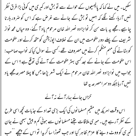
سکیں۔ میں نے کہا کہ پالیسیوں کے حوالے سے تو بش اور کیری میں کوئی بڑا فرق نظر
نہیں آرہا، کہنے لگے کہ ہمیں تو بش کے جانے سے غرض ہے کہ اس کو ضرور ہارنا
چاہیے۔ مجھے یہ بات سن کر نوابزادہ نصر اللہ خان مرحوم یاد آگئے، وہ میاں محمد نواز
شریف کے پہلے دورِ حکومت میں ان کے خلاف اپوزیشن کو متحد کرنے اور حکومت
کو ہٹانے کی مہم منظم کرنے میں مصروف تھے، کسی نے سوال کیا کہ نواب صاحب!
اس حکومت کے جانے کے بعد کسی بہتر حکومت کے آنے کی توقع ہے؟ اس کے
جواب میں نوابزادہ نصر اللہ خان مرحوم نے ایک شعر پڑھا جس کا پہلا مصرعہ مجھے یاد
نہیں آرہا جبکہ دوسرا مصرعہ یہ تھا
خزاں جائے بہار آئے نہ آئے
اس وقت امریکہ میں مقیم مسلمانوں کی ایک بڑی تعداد کے جذبات کچھ اسی طرح
کے نظر آرہے ہیں۔ میری ملاقات جتنے مسلمانوں سے ہوئی کم و بیش سبھی نے جان
کیری کو ووٹ دینے کا عزم ظاہر کیا اور جب تھوڑا سا کریدا تو اس کے پیچھے ’’حبِ