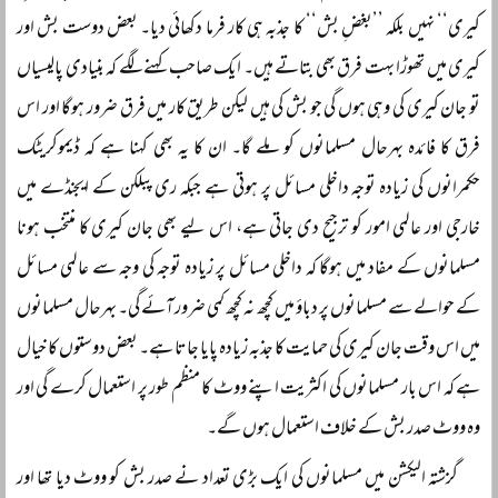
کیری‘‘ نہیں بلکہ ’’بغضِ بش‘‘ کا جذبہ ہی کار فرما دکھائی دیا۔ بعض دوست بش اور
کیری میں تھوڑا بہت فرق بھی بتاتے ہیں۔ ایک صاحب کہنے لگے کہ بنیادی پالیسیاں
تو جان کیری کی وہی ہوں گی جو بش کی ہیں لیکن طریق کار میں فرق ضرور ہوگا اور اس
فرق کا فائدہ بہرحال مسلمانوں کو ملے گا۔ ان کا یہ بھی کہنا ہے کہ ڈیموکریٹک
حکمرانوں کی زیادہ توجہ داخلی مسائل پر ہوتی ہے جبکہ ری پبلکن کے ایجنڈے میں
خارجی اور عالمی امور کو ترجیح دی جاتی ہے، اس لیے بھی جان کیری کا منتخب ہونا
مسلمانوں کے مفاد میں ہوگا کہ داخلی مسائل پر زیادہ توجہ کی وجہ سے عالمی مسائل
کے حوالے سے مسلمانوں پر دباؤ میں کچھ نہ کچھ کمی ضرور آئے گی۔ بہرحال مسلمانوں
میں اس وقت جان کیری کی حمایت کا جذبہ زیادہ پایا جاتا ہے۔ بعض دوستوں کا خیال
ہے کہ اس بار مسلمانوں کی اکثریت اپنے ووٹ کا منظم طور پر استعمال کرے گی اور
وہ ووٹ صدر بش کے خلاف استعمال ہوں گے۔
گزشتہ الیکشن میں مسلمانوں کی ایک بڑی تعداد نے صدر بش کو ووٹ دیا تھا اور