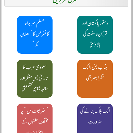
متفرق تحریریں
دستور پاکستان اور
مسلم سربراہ
قرآن و سنت کی
کانفرنس کا ’’اعلانِ
بالادستی
مکہ‘‘
جناب بش! ایک
سعودی عرب کا
نظر ادھر بھی
تاریخی پس منظر اور
حالیہ شاہی کشمکش
الگ بلاک بنانے کی
’’شریعت بل‘‘ پر
ضرورت
مختلف حلقوں کے