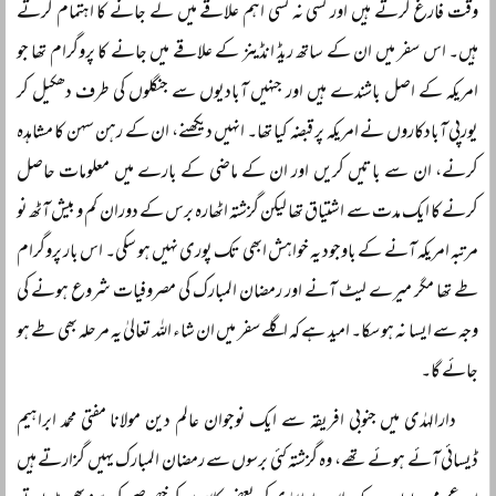
وقت فارغ کرتے ہیں اور کسی نہ کسی اہم علاقے میں لے جانے کا اہتمام کرتے
ہیں۔ اس سفر میں ان کے ساتھ ریڈ انڈینز کے علاقے میں جانے کا پروگرام تھا جو
امریکہ کے اصل باشندے ہیں اور جنہیں آبادیوں سے جنگلوں کی طرف دھکیل کر
یورپی آبادکاروں نے امریکہ پر قبضہ کیا تھا۔ انہیں دیکھنے، ان کے رہن سہن کا مشاہدہ
کرنے، ان سے باتیں کریں اور ان کے ماضی کے بارے میں معلومات حاصل
کرنے کا ایک مدت سے اشتیاق تھا لیکن گزشتہ اٹھارہ برس کے دوران کم و بیش آٹھ نو
مرتبہ امریکہ آنے کے باوجود یہ خواہش ابھی تک پوری نہیں ہو سکی۔ اس بار پروگرام
طے تھا مگر میرے لیٹ آنے اور رمضان المبارک کی مصروفیات شروع ہونے کی
وجہ سے ایسا نہ ہو سکا۔ امید ہے کہ اگلے سفر میں ان شاء اللہ تعالیٰ یہ مرحلہ بھی طے ہو
جائے گا۔
دارالہدٰی میں جنوبی افریقہ سے ایک نوجوان عالم دین مولانا مفتی محمد ابراہیم
ڈیسائی آئے ہوئے تھے، وہ گزشتہ کئی برسوں سے رمضان المبارک یہیں گزارتے ہیں