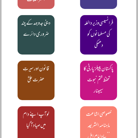
اعتراضات
فرانسیسی وزیر داخلہ
دینی جدوجہد کے چند
کی مسلمانوں کو
ضروری دائرے
دھمکی
پاکستان پیپلز پارٹی کا
قانون اور سیرتِ
تحفظ ختم نبوت
حضرت علیؓ
سیمینار
خصوصی اشاعت
لو آپ اپنے دام
ماہنامہ الشریعہ
میں صیاد آ گیا
’’بیاد امام اہل