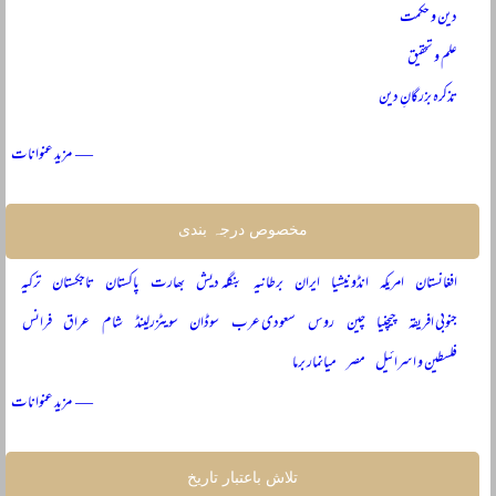
دین و حکمت
علم و تحقیق
تذکرہ بزرگانِ دین
— مزید عنوانات
مخصوص درجہ بندی
افغانستان
امریکہ
انڈونیشیا
ایران
برطانیہ
بنگلہ دیش
بھارت
پاکستان
تاجکستان
ترکیہ
جنوبی افریقہ
چیچنیا
چین
روس
سعودی عرب
سوڈان
سویٹزرلینڈ
شام
عراق
فرانس
فلسطین و اسرائیل
مصر
میانمار برما
— مزید عنوانات
تلاش باعتبار تاریخ