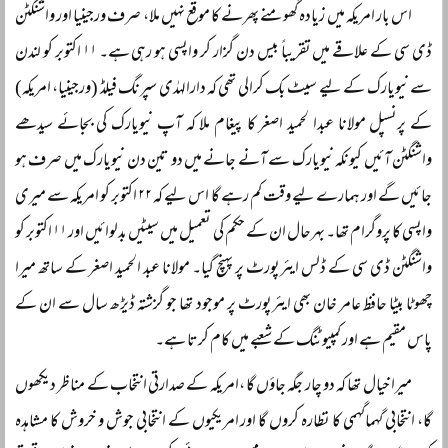
اس بار امریکہ میں زیادہ گھومنے پھرنے کا موقع نہیں ملا، صرف ورجینیا اور واشنگٹن
ڈی سی کے علاقے میں تقریباً بیس دن گزار کر واپسی ہو رہی ہے۔ ۱۱ اکتوبر کو لندن
سے نیویارک کے لیے سیٹ بک کرالی تھی کہ دارالہدٰی سپرنگ فیلڈ (ورجینیا، امریکہ)
کے پرنسپل مولانا عبدا لحمید اصغر کا پیغام ملا کہ آپ نیویارک کی بجائے سیدھے
واشنگٹن آئیں کیونکہ نیویارک سے آنے جانے میں دو تین دن نیویارک میں صرف ہو
جائیں گے اور ہمارے لیے وقت کم رہے گا اس لیے کہ ۲۲ اکتوبر کو امریکہ سے میری
واپسی کا پروگرام تھا۔ بہرحال ان کے حکم کی تعمیل میں سیٹیں بدلوائیں اور ۱۱ اکتوبر کو
واشنگٹن ڈی سی کے ڈلس ایئرپورٹ پر پہنچ گیا۔ مولانا عبد الحمید اصغر کے ساتھ میرا
چھوٹا بیٹا حافظ عامر خان بھی ایئرپورٹ پر موجود تھا جو گزشتہ ڈیڑھ سال سے ان کے
پاس مقیم ہے اور کمپیوٹنگ کے شعبے میں کام کرتا ہے۔
میرا خیال تھا کہ دو چار جگہ جاؤں گا ،امریکہ کے صدارتی انتخاب کے مناظر دیکھوں
گا، انتخابی گہماگہمی کا نظارہ کروں گا اور امریکیوں کے انتخابی جوش و خروش کا مشاہدہ