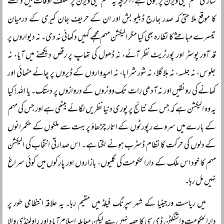
ساری مہم ٹیلی ویژن پر ہوتی ہے، اگرچہ یہ مہم ٹیلی ویژن پر مختلف اوقات میں دیکھنے
کا موقع ملا حتیٰ کہ صدر جارج ڈبلیو بش اور ان کے حریف جان کیری کے درمیان
تیسرے مباحثے کا نظارہ بھی کیا مگر الیکشن مہم مجھے کہیں دکھائی نہ دی۔ نہ دیواروں پر
قد آور پوسٹر اور پورٹریٹ نظر آئے، نہ ڈھول کی تھاپ پر رقص دیکھنے میں آیا، نہ
جلوس، نہ جلسہ، نہ ہلا گلا، نہ شور شرابا، نہ امیدواروں کے ڈیروں پر چائے مٹھائی اور
کھانے کی رونقیں اور نہ آدھی رات تک ووٹروں کے دروازوں پر دستک۔ یا اللہ! کیا
یہ وہ الیکشن ہے کہ جس کے نتائج پر پوری دنیا نظریں لگائے بیٹھی ہے اور جس کی مہم
کے بارے میں سروے رپورٹوں کے اتار چڑھاؤ پر بہت سے ملکوں کے حکمرانوں
کے دلوں کی حرکت کا نظام ڈسٹرب ہونے لگتا ہے۔ اس صدارتی انتخاب کی الیکشن
مہم کا خود اس ملک کے دارالحکومت کی گلیوں، بازاروں اور پارکوں میں کوئی سراغ
نہیں مل رہا۔
میں ریاست ورجینیا کے شہر سپرنگ فیلڈ میں مقیم رہا۔ یہ علاقہ انتظامی طور پر
دارالحکومت واشنگٹن ڈی سی کا حصہ نہیں ہے لیکن معاملہ اسلام آباد اور راولپنڈی والا