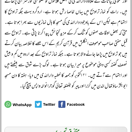
اور عمومی بیانات کے علاوہ دارالہدٰی کی بعض کلاسوں کو خصوصی کورسز بھی پڑھاتے
ہیں۔ رات کو نماز تراویح میں یہاں خاصا رش ہوتا ہے، اردگرد بہت جگہ تراویح کا
اہتمام ہے لیکن اس کے باوجود دارالہدٰی کی مسجد کا ہال نمازیوں سے بھرا ہوتا ہے۔
حتیٰ کہ بعض اوقات صفوں کو تنگ کر کے مزید گنجائش پیدا کرنا پڑتی ہے۔ تراویح سے
قبل مفتی صاحب موصوف انگلش میں قرآن کریم کے اس حصے کا خلاصہ بیان کرتے
ہیں جو تراویح میں پڑھا جانے والا ہوتا ہے۔ جبکہ نماز تراویح کے بعد اردو میں کم و بیش
نصف گھنٹہ کسی دینی موضوع پر میرا بیان ہوتا ہے۔ لوگ بڑے شوق سے بیٹھتے ہیں
اور اہتمام سے آتے ہیں۔ ۲۱ اکتوبر کو جمعہ کا خطبہ دارالہدٰی میں دیا، ہفتہ کا دن مسجد
ابوبکرؓ ساؤتھال لندن میں گزرا اور پیر کو بفضلہٖ تعالیٰ گوجرانوالہ واپس پہنچ گیا۔