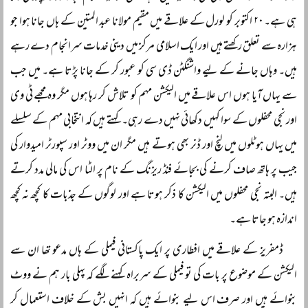
ہی ہے۔ ۲۰ اکتوبر کو لورل کے علاقے میں مقیم مولانا عبد المتین کے ہاں جانا ہوا جو
ہزارہ سے تعلق رکھتے ہیں اور ایک اسلامی مرکز میں دینی خدمات سرانجام دے رہے
ہیں۔ وہاں جانے کے لیے واشنگٹن ڈی سی کو عبور کر کے جانا پڑتا ہے۔ میں جب
سے یہاں آیا ہوں اس علاقے میں الیکشن مہم کو تلاش کر رہا ہوں مگر وہ مجھے ٹی وی
اور نجی محفلوں کے سوا کہیں دکھائی نہیں دے رہی۔ کہتے ہیں کہ انتخابی مہم کے سلسلے
میں یہاں ہوٹلوں میں لنچ اور ڈنر بھی ہوتے ہیں مگر ان میں ووٹر اور سپورٹر امیدوار کی
جیب پر ہاتھ صاف کرنے کی بجائے فنڈ ریزنگ کے نام پر الٹا اس کی مالی مدد کرتے
ہیں۔ البتہ نجی محفلوں میں الیکشن کا ذکر ہوتا ہے اور لوگوں کے جذبات کا کچھ نہ کچھ
اندازہ ہو جاتا ہے۔
ڈمفریز کے علاقے میں افطاری پر ایک پاکستانی فیملی کے ہاں مدعو تھا ان سے
الیکشن کے موضوع پر بات کی تو فیملی کے سربراہ کہنے لگے کہ پہلی بار ہم نے ووٹ
بنوائے ہیں اور صرف اس لیے بنوائے ہیں کہ انہیں بش کے خلاف استعمال کر