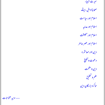
سیرتِ انبیاءؑ
صحابہؓ و اہلِ بیتؓ
اسلام اور سیاست
اسلام اور عدلیہ
اسلام اور معیشت
اسلام اور عصرِ حاضر
دین اور معاشرہ
دعوت و تبلیغ
دین و حکمت
علم و تحقیق
تذکرہ بزرگانِ دین
— مزید عنوانات