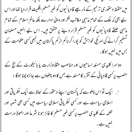
میں متفقہ دستوری ترمیم کے ذریعے قادیانیوں کو غیر مسلم اقلیت قرار دیا تھا اور اس
لیے بھی کہ ملک کے تمام مذہبی مکاتب فکر اور دینی ادارے بلکہ عالم اسلام کے تمام
مذہبی حلقے قادیانیوں کو غیر مسلم قرار دینے پر متفق ہیں۔ اس لیے انہیں مسلمان
تسلیم کرانے کی امریکی خواہش کو پورا کرنا کم از کم پاکستان میں کبھی کسی حکومت کے
بس میں نہیں ہوگا۔
دوسرا کلیدی مسئلہ اسامیوں اور مناصب مثلاً وزارت یا ہائیکورٹ کے جج کے
منصب پر کسی قادیانی کے تقرر کا مسئلہ ہے جس کا دو پہلوؤں سے جائزہ لینا ہوگا:
ایک تو اس پہلو سے کہ پاکستان اپنے دستور کے لحاظ سے ایک نظریاتی اور
اسلامی ریاست ہے اور کسی نظریاتی اسلامی ریاست میں کسی بھی شعبہ اور
محکمہ کے کلیدی منصب پر کسی غیر مسلم کا فائز ہونا شرعاً اور اصولاً درست
نہیں ہے۔