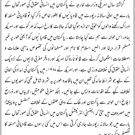
گزشتہ سال امریکی وزارتِ خارجہ نے پاکستان میں انسانی حقوق کی صورتحال کے
بارے میں اپنی سالانہ رپورٹ میں قادیانیوں کا بطور خاص ذکر کیا تو قادیانی مسئلہ کا
ادراک رکھنے والوں کو بخوبی اندازہ ہوگیا تھا کہ حالات کا رخ اب کدھر کو ہے اور امریکہ
بہادر اس حوالہ سے ہم سے کیا چاہتا ہے۔ پاکستان میں قادیانیوں کو آئینی طور پر غیر
مسلم قرار دینا اور انہیں اسلام کا نام اور مسلمانوں کی مخصوص مذہبی علامات و
اصطلاحات استعمال کرنے سے قانوناً روکنا امریکہ اور دیگر مغربی لابیوں کے نزدیک
انسانی حقوق کی خلاف ورزی ہے، اور امریکہ نے ۱۹۸۷ء میں پاکستان کی امداد کی بحالی
کے لیے جو شرائط عائد کی تھیں ان میں باقاعدہ طور پر یہ شرط شامل تھی کہ احمدیوں کے
خلاف کیے گئے اقدامات واپس لیے جائیں۔ جبکہ مغربی حکومتیں، لابیاں اور ذرائع
ابلاغ اس حوالہ سے پاکستان اور ملک کے دینی حلقوں کے خلاف مسلسل پروپیگنڈا
میں مصروف ہیں حتیٰ کہ ایمنسٹی انٹرنیشنل پاکستان میں انسانی حقوق کی صورتحال کے
بارے میں جو سالانہ رپورٹ جاری کرتی ہے اس میں کئی برسوں سے قادیانی مسئلہ کا