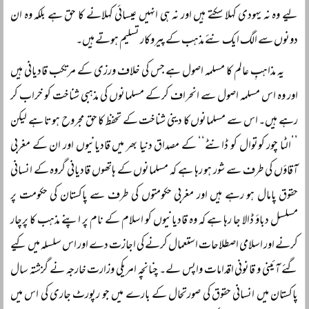
لیے وہ نہ یہودی کہلا سکتے ہیں اور نہ ہی انہیں عیسائی کہلانے کا حق ہے بلکہ وہ ان
دونوں سے الگ ایک نئے مذہب کے پیروکار تسلیم ہوتے ہیں۔
یہ مذاہبِ عالم کا مسلمہ اصول ہے جس کی خلاف ورزی کے مرتکب قادیانی ہیں
اور وہ اس مسلمہ اصول سے انحراف کر کے مسلمانوں کی مذہبی شناخت کو خراب کر
رہے ہیں۔ اس سے مسلمانوں کا دینی شناخت کے تحفظ کا حق مجروح ہوتا ہے لیکن
’’الٹا چور کوتوال کو ڈانٹے‘‘ کے مصداق دنیا بھر میں قادیانیوں اور ان کے مغربی
آقاؤں کی طرف سے شور ہو رہا ہے کہ مسلمانوں کے ہاتھوں قادیانی گروہ کے انسانی
حقوق پامال ہو رہے ہیں اور مغربی حکومتوں کی طرف سے پاکستان کی حکومت پر
مسلسل دباؤ ڈالا جا رہا ہے کہ وہ قادیانیوں کو اسلام کے نام پر اپنے مذہب کا پرچار
کرنے اور اسلامی اصطلاحات استعمال کرنے کی اجازت دے اور اس سلسلہ میں کیے
گئے آئینی و قانونی اقدامات واپس لے۔ چنانچہ امریکی وزارت خارجہ نے گزشتہ سال
پاکستان میں انسانی حقوق کی صورتحال کے بارے میں جو رپورٹ جاری کی اس میں