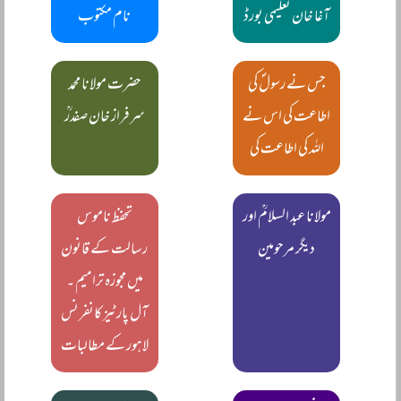
آغا خان تعلیمی بورڈ
نام مکتوب
جس نے رسولؐ کی
حضرت مولانا محمد
اطاعت کی اس نے
سرفراز خان صفدرؒ
اللہ کی اطاعت کی
مولانا عبد السلامؒ اور
تحفظ ناموس
دیگر مرحومین
رسالت کے قانون
میں مجوزہ ترامیم ۔
آل پارٹیز کانفرنس
لاہور کے مطالبات