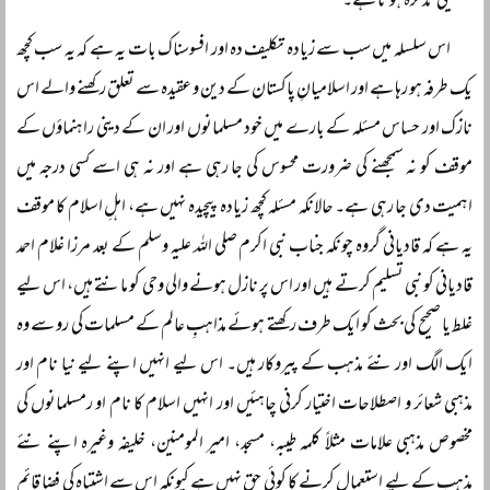
تفصیلی تذکرہ ہوتا ہے۔
اس سلسلہ میں سب سے زیادہ تکلیف دہ اور افسوسناک بات یہ ہے کہ یہ سب کچھ
یک طرفہ ہو رہا ہے اور اسلامیانِ پاکستان کے دین و عقیدہ سے تعلق رکھنے والے اس
نازک اور حساس مسئلہ کے بارے میں خود مسلمانوں اور ان کے دینی راہنماؤں کے
موقف کو نہ سمجھنے کی ضرورت محسوس کی جا رہی ہے اور نہ ہی اسے کسی درجہ میں
اہمیت دی جا رہی ہے۔ حالانکہ مسئلہ کچھ زیادہ پیچیدہ نہیں ہے، اہلِ اسلام کا موقف
یہ ہے کہ قادیانی گروہ چونکہ جناب نبی اکرم صلی اللہ علیہ وسلم کے بعد مرزا غلام احمد
قادیانی کو نبی تسلیم کرتے ہیں اور اس پر نازل ہونے والی وحی کو مانتے ہیں، اس لیے
غلط یا صحیح کی بحث کو ایک طرف رکھتے ہوئے مذاہبِ عالم کے مسلمات کی رو سے وہ
ایک الگ اور نئے مذہب کے پیروکار ہیں۔ اس لیے انہیں اپنے لیے نیا نام اور
مذہبی شعائر و اصطلاحات اختیار کرنی چاہئیں اور انہیں اسلام کا نام او رمسلمانوں کی
مخصوص مذہبی علامات مثلاً کلمہ طیبہ، مسجد، امیر المومنین، خلیفہ وغیرہ اپنے نئے
مذہب کے لیے استعمال کرنے کا کوئی حق نہیں ہے کیونکہ اس سے اشتباہ کی فضا قائم