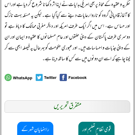
نظریہ و عقیدہ کے محاذ پر بھی امریکی ہدایات نے اپنا اثر دکھانا شروع کر دیا ہے اور اس
کا آغاز قادیانی گروہ کو ناروا رعایات دینے سے کیا گیا ہے۔ لیکن یہ مسئلہ بہت نازک
اور حساس ہے، اس میں اگر ایک طرف امریکہ اور دیگر مغربی ممالک کا دباؤ ہے تو
دوسری طرف پاکستان کے دینی حلقوں اور عام مسلمانوں کا عقیدہ و ایمان اور ان
کے دینی جذبات و احساسات ہیں۔ اور عبوری حکومت کو بہرحال یہ فیصلہ ابھی سے کر
لینا چاہیے کہ اسے ان دونوں میں سے کس کا ساتھ دینا ہے۔
متفرق تحریریں
قومی نظام تعلیم اور
راہنمایانِ شہر کے