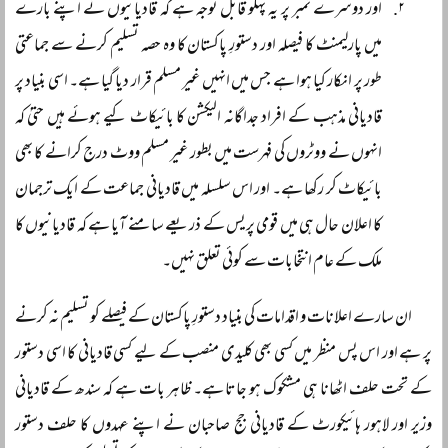
اور دوسرے نمبر پر یہ پہلو قابل توجہ ہے کہ قادیانیوں نے اپنے بارے
میں پارلیمنٹ کا فیصلہ اور دستورِ پاکستان کا وہ حصہ تسلیم کرنے سے جماعتی
طور پر انکار کیا ہوا ہے جس میں انہیں غیر مسلم قرار دیا گیا ہے۔ اسی بنیاد پر
قادیانی مذہب کے افراد جداگانہ الیکشن کا بائیکاٹ کیے ہوئے ہیں حتیٰ کہ
انہوں نے ووٹروں کی فہرست میں بطور غیر مسلم ووٹ درج کرانے کا بھی
بائیکاٹ کر رکھا ہے۔ اور اس سلسلہ میں قادیانی جماعت کے ایک ترجمان
کا اعلان حال ہی میں قومی پریس کے ذریعے سامنے آیا ہے کہ قادیانیوں کا
ملک کے عام انتخابات سے کوئی تعلق نہیں۔
ان سارے اعلانات و اقدامات کی بنیاد دستورِ پاکستان کے فیصلے کو تسلیم نہ کرنے
پر ہے اور اس پس منظر میں کسی بھی کلیدی منصب کے لیے کسی قادیانی کا اسی دستور
کے تحت حلف اٹھانا ہی مشکوک ہو جاتا ہے۔ ظاہر بات ہے کہ سندھ کے قادیانی
وزیر اور لاہور ہائیکورٹ کے قادیانی جج صاحبان نے اپنے عہدوں کا حلف دستور