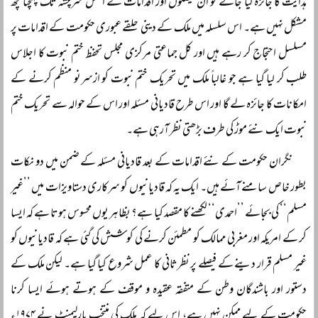
ہدایت کا جائزہ لیا جائے تو ان فیصلوں اور اقدامات کے اصل سرچشہ تک پہنچنا کچھ
مشکل نہیں ہے۔ اس سلسلہ میں ملک کے دینی حلقے عبوری حکومت کے اقدامات پر
مسلسل احتجاج کر رہے ہیں اور کل جماعتی مرکزی مجلس تحفظ ختم نبوت کا اجلاس
طلب کر لیا گیا ہے جو غالباً ملک میں تحریک ختم نبوت کو ازسرنو منظم کرنے کے
امکانات کا جائزہ لے گا اور اس طرح قادیانی مسئلہ اور اس کے حوالہ سے تحریک ختم
نبوت ایک نئے موڑ کی طرف بڑھتی نظر آرہی ہے۔
نگران حکومت کے نئے اقدامات کے بعد قادیانی مسئلہ کے ضمن میں دو نکات
بطور خاص سامنے آئے ہیں۔ ایک یہ کہ قادیانیوں کو سرکاری دستاویزات میں ’’غیر
مسلم‘‘ کی بجائے ’’احمدی‘‘ لکھنے کا مقصد کیا ہے؟ بظاہر یوں محسوس ہوتا ہے کہ ایسا
کر کے امریکہ اور مغربی ممالک کو مطمئن کرنے کی کوشش کی گئی ہے کہ قادیانیوں کو
غیر مسلم قرار دینے کے فیصلے پر نظرثانی کا عمل شروع کیا گیا ہے۔ لیکن ملک کے
دستور اور باشندگان وطن کے متفقہ عقیدہ و موقف کے ہوتے ہوئے ایسا کرنا
حکومت کے لیے ممکن نہیں ہے، اس لیے کہ ملک کی منتخب پارلیمنٹ نے ۱۹۷۴ء