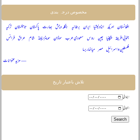
مخصوص درجہ بندی
افغانستان
امریکہ
انڈونیشیا
ایران
برطانیہ
بنگلہ دیش
بھارت
پاکستان
تاجکستان
ترکیہ
جنوبی افریقہ
چیچنیا
چین
روس
سعودی عرب
سوڈان
سویٹزرلینڈ
شام
عراق
فرانس
فلسطین و اسرائیل
مصر
میانمار برما
— مزید عنوانات
تلاش باعتبار تاریخ
ابتدائی
انتہائی