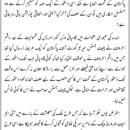
پاکستان کے تحت اٹھایا ہے جبکہ اسی دستور کے ایک حصہ کو تسلیم کرنے سے وہ
مسلسل انکاری ہیں تو ان کے حلف کی آخر کیا آئینی اور اخلاقی پوزیشن باقی رہ جاتی
ہے؟
سندھ کی عبوری حکومت میں قادیانی وزیر کنور ادریس کی شمولیت کے بعد راقم
الحروف نے چیف جسٹس سپریم کورٹ آف پاکستان کو ایک عریضہ ارسال کیا تھا
جس میں راقم الحروف نے یہ موقف اختیار کیا تھا کہ کوئی قادیانی جب تک دستور کے
حوالے سے اپنے جماعتی فیصلے اور طرز عمل سے براءۃ کا اعلان نہ کرے اس وقت
تک دستور پاکستان کے تحت اس کا کسی منصب کے لیے حلف اٹھانا خود دستور کے
تقاضوں اور حرمت کے منافی ہے، لیکن چیف جسٹس صاحب نے اس کا کوئی نوٹس
نہیں لیا۔
الغرض یوں نظر آرہا ہے کہ جس طرح ملک کی معیشت کے بارے میں آئی ایم
ایف اور ورلڈ بینک کے نام پر امریکی غلامی کو قبول کرنے کا فیصلہ ہو چکا ہے اسی طرح