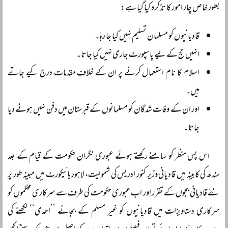
بطور خاص چار امور کا تذکرہ کیا گیا ہے:
قادیانیوں کو مسلمان تسلیم نہیں کیا جا رہا۔
انہیں حج کے لیے پاسپورٹ جاری نہیں کیا جاتا۔
اسلام کا نام استعمال کرنے پر ان کے خلاف مقدمات درج کیے جاتے
ہیں۔
اور ان کے وفات شدگان کو مسلمانوں کے قبرستان میں دفن نہیں ہونے دیا
جاتا۔
اس پس منظر کو سامنے رکھتے ہوئے عبوری نگران حکومت کے قیام کے بعد
سندھ کی کابینہ میں قادیانی وزیر کنور ادریس کی شمولیت، لاہور ہائیکورٹ میں مبینہ طور پر
نئے قادیانی ججوں کے تقرر اور اب عبوری حکومت کی طرف سے سرکاری محکموں کو
سرکاری دستاویزات میں قادیانیوں کو غیر مسلم کے بجائے ’’احمدی‘‘ لکھنے کی