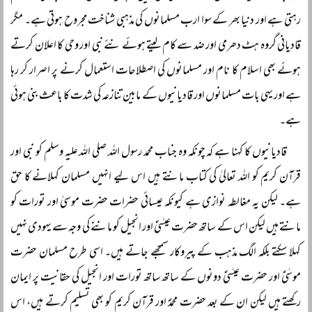
رہتی ہے اور دنیا بھر کے سوا ارب مسلمانوں کی مذہبی شناخت مجروح ہوتی ہے۔ مگر
قادیانی گروہ ہٹ دھرمی اور ضد سے کام لیتے ہوئے نئے نبی اور وحی کا اعلان کرتے
ہوئے بھی اسلام کا نام اور مسلمانوں کی اصطلاحات استعمال کرنے پر اصرار کر رہا
ہے اور یہی بات مسلمانوں اور قادیانیوں کے مابین تنازعہ کی شدت کا باعث بنی ہوئی
ہے۔
قادیانیوں کا کہنا ہے کہ چونکہ وہ جناب محمد رسول اللہ صلی اللہ علیہ وسلم کو نبی اور
قرآن کریم کو اللہ تعالیٰ کی کتاب مانتے ہیں اس لیے انہیں مسلمان کہلانے کا حق
ہے۔ لیکن یہ مغالطہ نوازی ہے کیونکہ عیسائی حضرات حضرت موسیٰ اور تورات کو
مانتے ہیں لیکن اس کے ساتھ حضرت عیسٰیؑ اور انجیل کو ماننے کی وجہ سے یہودی نہیں
کہلا سکتے بلکہ الگ مذہب کے پیروکار سمجھے جاتے ہیں۔ اسی طرح مسلمان حضرت
موسٰیؑ اور حضرت عیسٰیؑ دونوں کے ساتھ ساتھ تورات اور انجیل کی حقانیت پر ایمان
رکھتے ہیں لیکن ان کے بعد حضرت محمدؐ اور قرآن کریم کو بھی تسلیم کرتے ہیں، اس