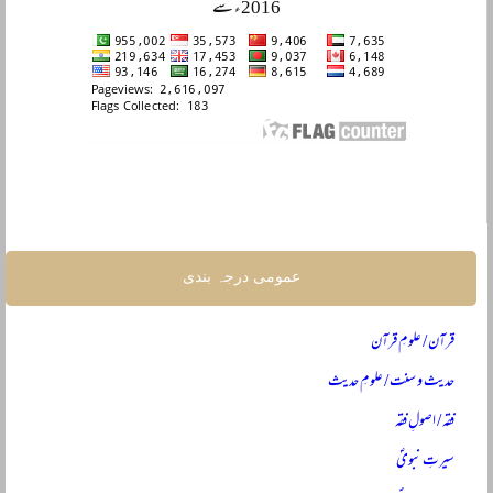
2016ء سے
عمومی درجہ بندی
قرآن / علومِ قرآن
حدیث و سنت / علومِ حدیث
فقہ / اصولِ فقہ
سیرتِ نبویؐ