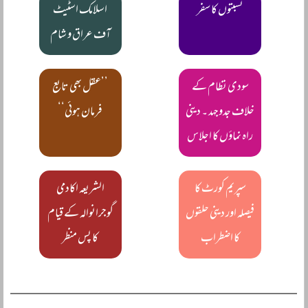
نسبتوں کا سفر
اسلامک اسٹیٹ
آف عراق و شام
سودی نظام کے
’’عقل بھی تابع
خلاف جدوجہد ۔ دینی
فرمان ہوئی‘‘
راہ نماؤں کا اجلاس
سپریم کورٹ کا
الشریعہ اکادمی
فیصلہ اور دینی حلقوں
گوجرانوالہ کے قیام
کا اضطراب
کا پس منظر