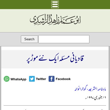
قادیانی مسئلہ ایک نئے موڑ پر
ماہنامہ الشریعہ، گوجرانوالہ
۱۶ جنوری ۱۹۹۷ء