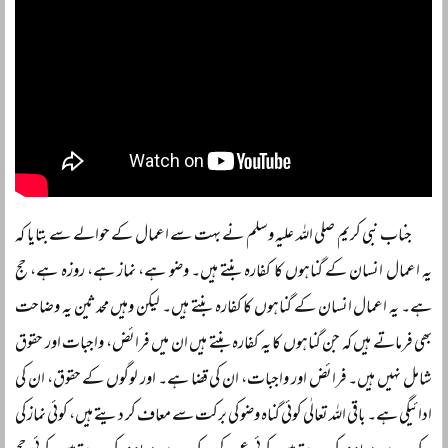
جناب نبی کریم صلی اللہ علیہ وسلم نے بہت سے اعمال کے حوالے سے بتایا کہ
یہ اعمال انسان کے گناہوں کا کفارہ بنتے ہیں۔ وضو ہے، نماز ہے، روزہ ہے، حج
ہے۔ یہ اعمال انسان کے گناہوں کا کفارہ بنتے ہیں۔ لیکن وہیں محدثین یہ وضاحت
بھی فرماتے ہیں کہ جن گناہوں کا یہ کفارہ بنتے ہیں ان میں فرائض، واجبات اور حقوق
شامل نہیں ہیں۔ فرائض اور واجبات، ان کی قضا ہے۔ اور لوگوں کے حقوق، ان کی
ادائیگی ہے۔ باقی اللہ تعالٰی کوئی گناہ وضو کی برکت سے معاف کر دیتے ہیں، کوئی نماز کی