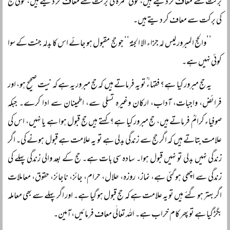
برکت سے معاف کر دیتے ہیں، کوئی عمرہ کی برکت سے معاف کر دیتے ہیں، کوئی حج
کی برکت سے معاف کر دیتے ہیں۔
’’والحج المبرور لیس لہ جزاء الا الجنۃ‘‘ جو حج مقبول ہو جائے اس کا بدلہ جنت کے سوا
کوئی نہیں ہے۔
یہ حج مبرور کیا ہے؟ فقہاءؒ تو یہ فرماتے ہیں کہ حج مبرور یہ ہے کہ نیت صحیح ہو، اور
فرائض، واجبات، آداب، ارکان وغیرہ تسلی سے، اطمینان سے ادا کرے۔ جبکہ
صوفیاء کرامؒ فرماتے ہیں، حج مبرور کیا ہے؟ کہتے ہیں حج قبول ہوا ہے یا نہیں، اس کی
علامت بتاتے ہیں کہ اگر حج سے زندگی بدلی ہے تو یہ علامت ہے قبول ہونے کی۔ اگر
زندگی نہیں بدلی تو نہیں قبول ہوا۔ سادہ سی بات ہے۔ حج کے بعد والی زندگی پہلے کی
زندگی سے اچھی ہو گئی ہے، نماز، روزہ، حلال، حرام، جائز، ناجائز، حقوق، معاملات
اگر بہتر ہو گئے ہیں تو یہ علامت ہے کہ حج قبول ہو گیا ہے۔ اور اگر پہلے سے بھی معاملہ
بگڑ گیا ہے تو پھر کام خراب ہے۔ اللہ تعالٰی معاف فرمائیں، آمین۔