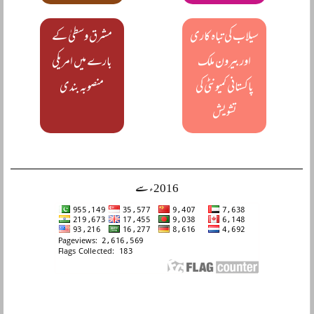
سیلاب کی تباہ کاری
مشرق وسطیٰ کے
اور بیرون ملک
بارے میں امریکی
پاکستانی کمیونٹی کی
منصوبہ بندی
تشویش
2016ء سے