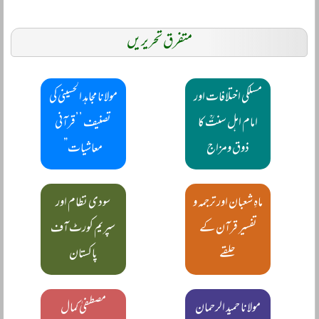
متفرق تحریریں
مسلکی اختلافات اور
مولانا مجاہد الحسینی کی
امام اہل سنتؒ کا
تصنیف ’’قرآنی
ذوق ومزاج
معاشیات”
ماہِ شعبان اور ترجمہ و
سودی نظام اور
تفسیر قرآن کے
سپریم کورٹ آف
حلقے
پاکستان
مولانا حمید الرحمان
مصطفیٰ کمال