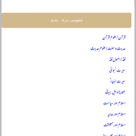
عمومی درجہ بندی
قرآن / علومِ قرآن
حدیث و سنت / علومِ حدیث
فقہ / اصولِ فقہ
سیرتِ نبویؐ
سیرتِ انبیاءؑ
صحابہؓ و اہلِ بیتؓ
اسلام اور سیاست
اسلام اور عدلیہ
اسلام اور معیشت