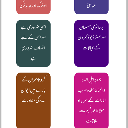
عباسیؒ
اتاترک اور جدید ترکی
برطانوی مسلمان
امن ضروری ہے
اور مسٹر ڈیوڈ کیمرون
اور امن کے لیے
کے خیالات
انصاف ضروری
ہے
جمعیۃ اہل السنۃ
کرونا بحران کے
والجماعۃ متحدہ عرب
بارے میں ایوان
امارات کے سربراہ
صدر کی مشاورت
مولانا محمد فہیم سے
ملاقات