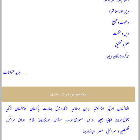
اسلام اور عصرِ حاضر
دین اور معاشرہ
دعوت و تبلیغ
دین و حکمت
علم و تحقیق
تذکرہ بزرگانِ دین
— مزید عنوانات
مخصوص درجہ بندی
افغانستان
امریکہ
انڈونیشیا
ایران
برطانیہ
بنگلہ دیش
بھارت
پاکستان
تاجکستان
ترکیہ
جنوبی افریقہ
چیچنیا
چین
روس
سعودی عرب
سوڈان
سویٹزرلینڈ
شام
عراق
فرانس
فلسطین و اسرائیل
مصر
میانمار برما