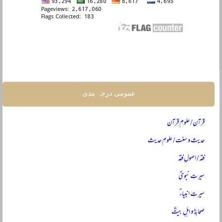
عمومی درجہ بندی
قرآن / علومِ قرآن
حدیث و سنت / علومِ حدیث
فقہ / اصولِ فقہ
سیرتِ نبویؐ
سیرتِ انبیاءؑ
صحابہؓ و اہلِ بیتؓ