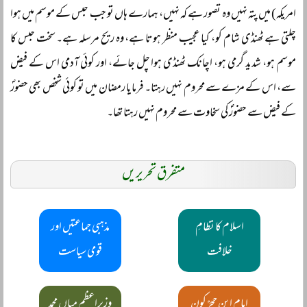
امریکہ) میں پتہ نہیں وہ تصور ہے کہ نہیں، ہمارے ہاں تو جب حبس کے موسم میں ہوا
چلتی ہے ٹھنڈی شام کو، کیا عجیب منظر ہوتا ہے، وہ ریح مرسلہ ہے۔ سخت حبس کا
موسم ہو، شدید گرمی ہو، اچانک ٹھنڈی ہوا چل جائے، اور کوئی آدمی اس کے فیض
سے، اس کے مزے سے محروم نہیں رہتا۔ فرمایا رمضان میں تو کوئی شخص بھی حضورؐ
کے فیض سے حضورؐ کی سخاوت سے محروم نہیں رہتا تھا۔
متفرق تحریریں
اسلام کا نظامِ
مذہبی جماعتیں اور
خلافت
قومی سیاست
امام ابن حجرؒ کون
وزیراعظم میاں محمد