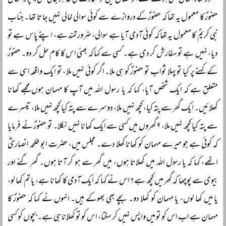
حضورؐ سارا سال سخی ہوتے تھے، رمضان میں تو سخاوت کی حد ہو جاتی تھی۔ پورا سال
حضورؐ کا معمول یہ تھا کہ حضورؐ کے دروازے سے کوئی سوالی خالی نہیں جاتا تھا۔ جناب
نبی کریمؐ کا معمول یہ تھا کہ کوئی آدمی آیا ہے سوالی، ضرورتمند ہے، اپنے پاس ہے تو
دیا، نہیں ہے تو سفارش کر دی ہے۔ کسی سے کہا کہ بھئی اس کا کام حل کر دو۔ حضورؐ
کے کہنے پر کیا تو پہلا ثواب تو حضورؐ کو ہی ملا۔ اگر کوئی نہیں ملا، تو ایک واقعہ اسی سے
متعلق ہے کہ ایک شخص آیا، کہا کہ یا رسول اللہ میں آپ کا مہمان ہوں مجھے کھانا
کھلائیں۔ ایک گھر سے پتہ کیا، کچھ نہیں ملا، دوسرے سے پتہ کیا کچھ نہیں ملا، تیسرے
سے پتہ کیا کچھ نہیں ملا، ۹ گھروں میں کسی سے ایک کھانا نہیں نکلا۔ تو حضورؐ نے فرمایا
کہ کوئی ہے جو میرے مہمان کو کھانا کھلا دے۔ مجلس میں، حضرت ابو طلحہ انصاریؓ
اٹھے، کہا کہ یا رسول اللہ میں کھلاتا ہوں، میں گھر سے ہو کر آتا ہوں۔ گھر گئے اور
بیوی سے پوچھا کہ گھر میں کچھ ہے؟ اس نے کہا کہ ایک آدمی کا کھانا ہے، یا تم کھا لو،
یا میں کھا لوں، یا مہمان کو کھلا دو۔ بچے بھی بھوکے ہیں۔ انہوں نے کہا کہ حضورؐ کا
مہمان ہے اب اس کو تو میں واپس نہیں کر سکتا، اس کو تو کھلانا ہی ہے۔ بچوں کو کسی