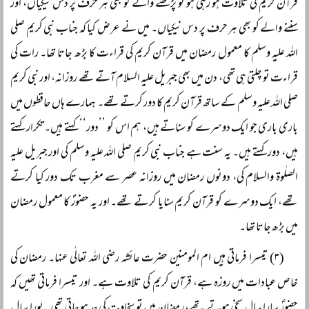
قرآن کریم کی تلاوت ہو رہی ہو تو پڑھنے والے کو بھی ہر حرف پر دس نیکیاں، اور
سننے والے کو بھی ہر حرف پر دس نیکیاں۔ میں نے عرض کیا کہ جناب نبی کریم صلی
اللہ علیہ وسلم کا معمول رمضان میں قرآن کریم کی قراءت کا بڑھ جاتا تھا۔ رات کی
قراءت تو چلتی ہی تھی، دن میں بھی جبریل علیہ السلام آتے تھے روزانہ، اور نبی کریم
صلی اللہ علیہ وسلم کے ساتھ قرآن کریم کا دور کرتے تھے۔ ہمارے ہاں حافظوں میں
باری باری جو ایک دوسرے کو سناتے ہیں، ہم اس کو ’’دور‘‘ کہتے ہیں۔ تکرار کہتے
ہیں، دور کہتے ہیں۔ یہ سنت ہے جناب نبی کریم صلی اللہ علیہ وسلم کی اور جبریل علیہ
الصلٰوۃ والسلام کی، دونوں رمضان میں روزانہ عصر سے مغرب تک دور کیا کرتے
تھے، ایک دوسرے کو قرآن کریم سنایا کرتے تھے۔ اور یہ حضورؐ کا معمول رمضان
میں بڑھ جاتا تھا۔
(۳) تیسرا فرماتی ہیں ام المومنین حضرت عائشہ رضی اللہ تعالٰی عنہا۔ رمضان کی
خاص عبادات میں روزہ ہے، قرآن کریم کی تلاوت ہے۔ اور تیسرا فرماتی تھیں کہ