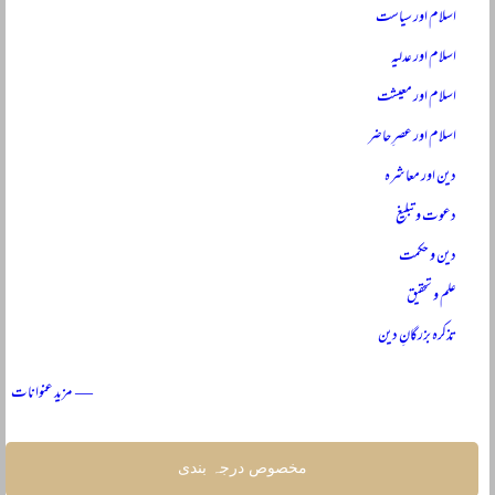
اسلام اور سیاست
اسلام اور عدلیہ
اسلام اور معیشت
اسلام اور عصرِ حاضر
دین اور معاشرہ
دعوت و تبلیغ
دین و حکمت
علم و تحقیق
تذکرہ بزرگانِ دین
— مزید عنوانات
مخصوص درجہ بندی