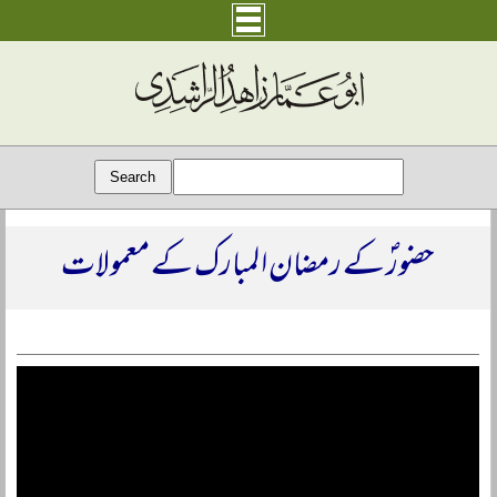
حضورؐ کے رمضان المبارک کے معمولات