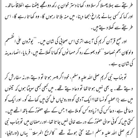
طریقے سے بہلا پھسلا کر سلا دو، کھانا دستر خوان پر رکھ دو، مجھے بیٹھنا ہے اخلاقاً ساتھ۔
اور کہا کہ کسی بہانے چراغ بجھا دینا، میں منہ ہلاتا رہوں گا، وہ کھاتا رہے گا، اس
طریقے سے کھلا دیتے ہیں۔
اور صبح قرآن کریم کی آیت اتری اس صحابی کی شان میں۔ ’’یوثرون علٰی انفسھم
ولو کان بھم خصاصۃ‘‘ خود بھوکے رہ کر مہمانوں کو کھانا کھلاتے ہیں، فرمایا، انصار مدینہ
کی شان یہ ہے۔
تو جناب نبی کریم صلی اللہ علیہ وسلم، خود اگر میسر ہوتا تو دیتے، ورنہ سفارش کر
دیتے تھے۔ یہ بھی نہیں ہوتا تھا تو دعا دیتے تھے۔ میں کبھی کبھی سوچتا ہوں کہ تینوں
میں سے بڑا عطیہ کونسا تھا؟ ایک آدمی کو دو روٹیاں مل گئی ہیں کھانے کو۔ اور ایک کو
دعا ملی ہے، دعا کس کی؟ زیادہ کس کو ملا ہے؟ جس کے لیے حضورؐ کے ہاتھ اٹھے ہیں۔
کہتی ہیں کہ کوئی سوالی حضورؐ کے در سے خالی نہیں جاتا تھا، اور رمضان میں تو جناب نبی
کریم صلی اللہ علیہ وسلم اتنے سخی ہوتے تھے ’’کالریح المرسلۃ‘‘ یہاں (ورجینیا،