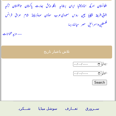
افغانستان
امریکہ
انڈونیشیا
ایران
برطانیہ
بنگلہ دیش
بھارت
پاکستان
تاجکستان
ترکیہ
جنوبی افریقہ
چیچنیا
چین
روس
سعودی عرب
سوڈان
سویٹزرلینڈ
شام
عراق
فرانس
فلسطین و اسرائیل
مصر
میانمار برما
— مزید عنوانات
تلاش باعتبار تاریخ
ابتدائی
انتہائی
ســرورق
تعـــارف
سوشل میڈیا
شـــکریہ