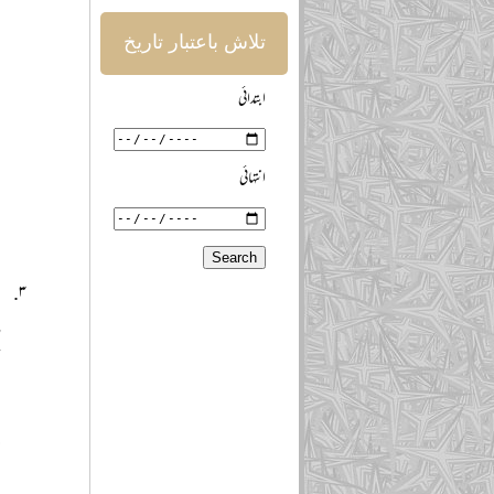
تلاش باعتبار تاریخ
ن
ابتدائی
ج
ا
انتہائی
د
س
ت
ر
ت
ا
ح