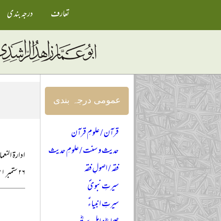
تعارف
درجہ بندی
عمومی درجہ بندی
قرآن / علومِ قرآن
حدیث و سنت / علومِ حدیث
ادارۃ النعم
فقہ / اصولِ فقہ
۲۶ ستمبر ۲۰۲۱ء
سیرتِ نبویؐ
سیرتِ انبیاءؑ