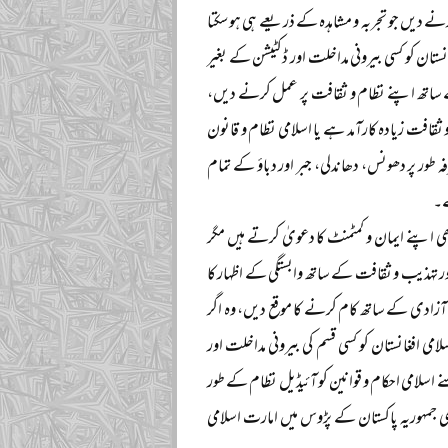
نے دیں جو تجربہ و مشاہدہ کے ذریعے ہی ہو سکتا
ان کو کسی بیرونی مداخلت اور ڈکٹیشن کے بغیر
کے ساتھ اپنے نظام و ثقافت پر عمل کرنے دیں،
ثقافت زیادہ کارآمد ہے یا اسلامی نظام و قانون
 طور پر دھونس، دھاندلی، جبر اور دباؤ کے تمام
ے۔
 اپنے ایمان و کمٹمنٹ کا دعویٰ کرتے ہیں مگر
ر تہذیب و ثقافت کے ساتھ وابستگی کے اظہار کا
آزادی کے ساتھ کام کرنے کا موقع دیں، وہ اگر
می افغانستان کو کسی قسم کی بیرونی مداخلت اور
 اسلامی احکام و قوانین کو آئیڈیل نظام کے طور
لامی جمہوریہ پاکستان کے پڑوس میں امارت اسلامی