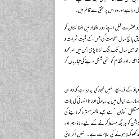
اہلِ تشیع کے اثنا عشری طبقہ نے اپنے ’’تصور
رہا ہے اور وہ اس پر سختی سے قائم ہیں۔
 عشرے قبل اپنے دور اقتدار میں افغانستان کو
 کم و بیش پانچ سال حکومت کی جس کے مثبت ثمرات و
ے ساتھ بیس سال تک جنگ لڑنا پڑی جس میں سرخرو
تدار اور نظام کو حتمی شکل دینے کی تیاریاں کر
اؤ کے ذریعے انہیں مجبور کیا جا رہا ہے کہ وہ ان
ارے خیال میں یہ زیادتی اور نا انصافی کی بات
مستقل ’’وژن‘‘ ہے جسے یکسر مسترد کر دینے کی
ئزیشن کو ہر جگہ مسلط کرنے کے لیے دباؤ، جبر اور
ھوکھلا ہونے کی علامت ہے۔ انہیں اگر اپنی