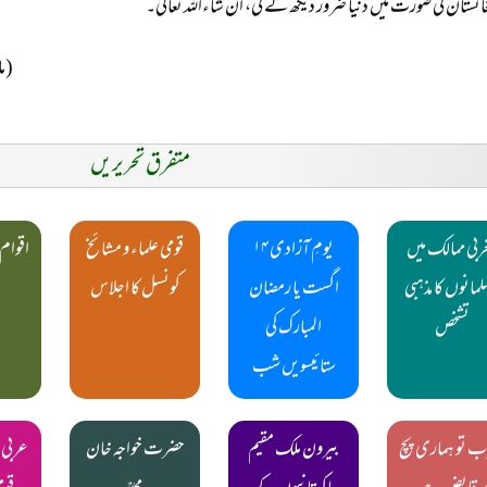
انستان کی صورت میں دنیا ضرور دیکھ لے گی، ان شاءاللہ تعالیٰ۔
(ما
متفرق تحریریں
ربی ممالک میں
یومِ آزادی ۱۴
قومی علماء و مشائخ
اقوام 
مانوں کا مذہبی
اگست یا رمضان
کونسل کا اجلاس
تشخص
المبارک کی
ستائیسویں شب
ب تو ہماری پچ
بیرون ملک مقیم
حضرت خواجہ خان
عربی 