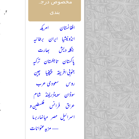
ک
مخصوص درجہ
س
بندی
و
افغانستان
امریکہ
ر
انڈونیشیا
ایران
برطانیہ
ح
بنگلہ دیش
بھارت
ع
پاکستان
تاجکستان
ترکیہ
جنوبی افریقہ
چیچنیا
چین
ک
روس
سعودی عرب
ل
سوڈان
سویٹزرلینڈ
شام
ر
عراق
فرانس
فلسطین و
ا
اسرائیل
مصر
میانمار برما
— مزید عنوانات
ح