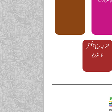
می ضرورت
عثمانیہ میڈیا آفیشل
کا انٹرویو