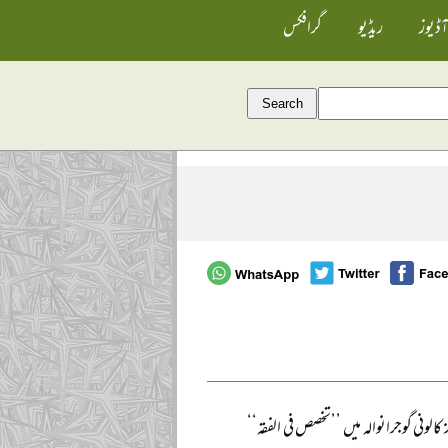
آڈیوز
ریڈیو
گرافکس
الونی گوجرانوالہ میں ’’تخصص فی الفقہ‘‘