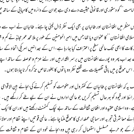
ارلیمنٹ اور حکومتی مناصب عوامی الیکشن کے ذریعے وجود میں آتے ہیں۔ گویا ایران میں 
مامت‘‘ کو دستوری اور قانونی حیثیت دے دی ہے جو ان کے دائرہ میں کامیابی کے ساتھ چل 
منظر میں افغانستان اور طالبان پر بھی ایک نظر ڈال لینی چاہئے۔ طالبان نے اب سے دو
لامی افغانستان‘‘ کا عنوان دیا تھا جس میں امیر المؤمنین کے طور پر ملا محمد عمر مجاہدؒ نے
برکات کا ابھی تک عالمی سطح پر اعتراف کیا جا رہا ہے، اس کے بعد انہیں امریکی اتحاد ک
د اب پھر وہ پورے افغانستان میں برسر اقتدار ہیں اور نئے عزم و حوصلہ کے ساتھ اپنے اق
س موقع پر میں باقی تفصیلات سے قطع نظر دو باتوں کا بطور خاص تذکرہ کرنا چاہتا ہوں۔
 یہ کہ افغانستان پر طالبان کے کنٹرول اور حکومت کو تسلیم کرنے کی بجائے بین الاقوامی دب
ائط اور قیود کو بہرحال تسلیم کریں جو عالمی اداروں نے ان کے لیے طے کر رکھے ہیں۔ ہم
، وہ اسلامی عقیدہ اور افغان ثقافت کے ساتھ بے لچک کمٹمنٹ رکھتے ہیں اور ان کا ایک 
ئے معاشرتی تجربہ اور سماجی عملداری کا موقع ملنا چاہئے۔ عالمی قوتیں اپنے نظام اور سولا
ر کے جو حربے مسلسل استعمال کر رہی ہیں وہ بجائے خود ان کے نظام و ثقافت کے ک