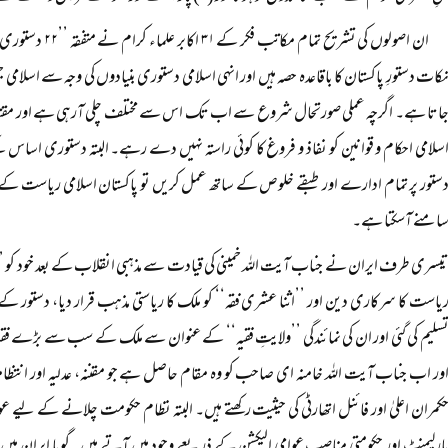
ان اصولوں کی تشریح 
کات دستورِ پاکستان کا باقاعدہ حصہ ہیں اور انہی اسلامی دستوری بنیادوں کی وجہ سے اسلامی 
اتا ہے۔ اگرچہ عملی صورتحال شروع سے اب تک اس سے مختلف چلی آرہی ہے اور مقتدر ح
سلامی احکام و قوانین کو نفاذ و فروغ کا کوئی راستہ نہیں دے رہے۔ البتہ دستوری اساس
ستور پر تمام ادارے اور طبقے خلوص کے ساتھ عمل کریں تو پاکستان اسلامی ریاست کے 
امنے آسکتا ہے۔
یسری طرف ایران نے جناب آیت اللہ خمینی کی قیادت سے مذہبی انقلاب کے بعد خود کو ’’اس
یاست کا سرکاری دین اور ’’اثنا عشری فقہ‘‘ کو ملک کا ریاستی مذہب قرار دیا، دستور کے 
سلیم کی گئی اور ان کی نمائندگی ’’ولایتِ فقیہ‘‘ کے عنوان سے ملک کے سب سے بڑے فقی
ور اب جناب آیت اللہ خامنہ ای صاحب کو وہ مقام حاصل ہے جو مقننہ، عدلیہ اور انتظام
کمران اعلیٰ اور فائنل اتھارٹی کی حیثیت رکھتے ہیں۔ البتہ نظام حکومت چلانے کے لیے عوا