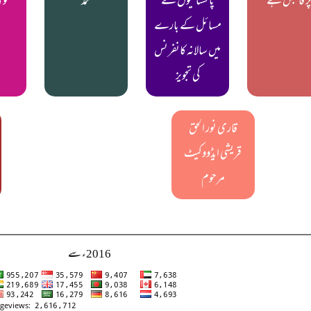
ر قابض ہے
پاکستانیوں کے
محمدؒ
قو
مسائل کے بارے
میں سالانہ کانفرنس
کی تجویز
قاری نور الحق
قریشی ایڈووکیٹ
مرحوم
2016ء سے