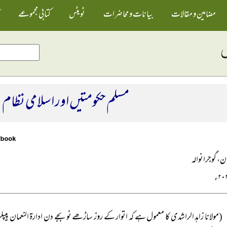
مضامین و مقالات
بیانات و محاضرات
ٹویٹس
کتابی مجموعے
مسلم حکومتیں اور اسلامی نظام
ان، گوجرانوالہ
(مولانا زاہد الراشدی کا معمول ہے کہ اتوار کے روز ساڑھے نو بجے دن ادارۃ النعمان پیپلز ک