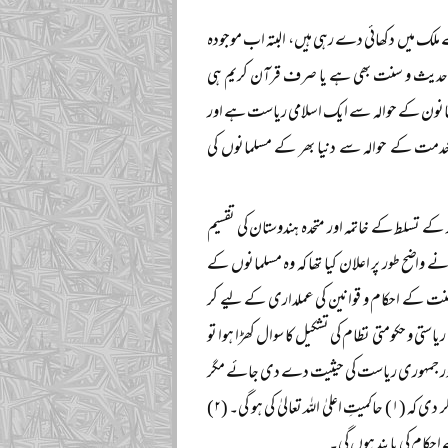
لک میں دکھائی دے رہی ہیں، البتہ اب موجودہ
 ساتھ حدیث و سنت بھی ہے یا صرف قرآن کریم ہی
انون کے حوالہ سے ایک اسلامی ریاست ہے اور
خدمت کے حوالہ سے دنیا بھر کے مسلمانوں کی
۱۹۴۷ء کے دوران برطانوی استعمار کے تسلط کے خاتمہ اور متحدہ ہندوستان کی تقسیم
 واضح طور پر اعلان کیا تھا کہ وہ مسلمانوں کے
نت کے احکام و قوانین کی عملداری کے لیے کر
ستی و حکومتی نظام کی تشکیل کا سوال کھڑا ہوا تو
ر اور جمہوری ریاست کی حیثیت دے دی جائے مگر
دستور ساز اسمبلی نے ’’قرارداد مقاصد‘‘ کی صورت اس کی نظریاتی بنیاد ہمیشہ کے لیے طے کر دی کہ (۱) حاکمیتِ اعلیٰ اللہ تعالیٰ کی ہو گی۔ (۲)