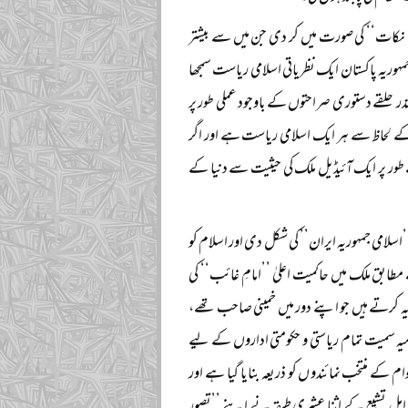
تمام مکاتب فکر کے ۳۱ اکابر علماء کرام نے متفقہ ’’۲۲ دستوری نکات‘‘ کی صورت میں کر دی جن میں سے بیشتر
جمہوریہ پاکستان ایک نظریاتی اسلامی ریاست سمجھا
لقے دستوری صراحتوں کے باوجود عملی طور پر
 کے لحاظ سے ہر ایک اسلامی ریاست ہے اور اگر
طور پر ایک آئیڈیل ملک کی حیثیت سے دنیا کے
لامی جمہوریہ ایران’’ کی شکل دی اور اسلام کو
مطابق ملک میں حاکمیت اعلیٰ ’’امامِ غائب‘‘ کی
ہ کرتے ہیں جو اپنے دور میں خمینی صاحب تھے،
یہ سمیت تمام ریاستی و حکومتی اداروں کے لیے
م کے منتخب نمائندوں کو ذریعہ بنایا گیا ہے اور