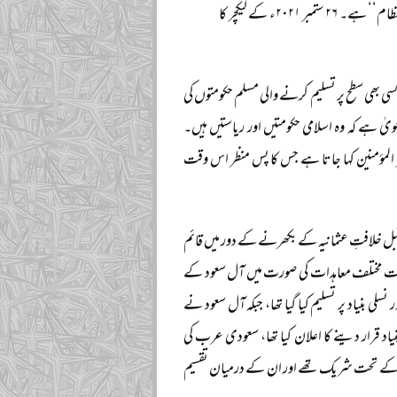
کے طلبہ کو ہفتہ وار لیکچر دیتے ہیں، اس سال ان کے محاضرات کا عنوان ’’اسلام کا سیاسی نظام‘‘ ہے۔ ۲۶ ستمبر ۲۰۲۱ء کے لیکچر کا
ی بھی سطح پر تسلیم کرنے والی مسلم حکومتوں کی
ٰ ہے کہ وہ اسلامی حکومتیں اور ریاستیں ہیں۔
 المؤمنین کہا جاتا ہے جس کا پس منظر اس وقت
قبل خلافتِ عثمانیہ کے بکھرنے کے دور میں قائم
وقت مختلف معاہدات کی صورت میں آل سعود کے
ور نسلی بنیاد پر تسلیم کیا گیا تھا، جبکہ آل سعود نے
بنیاد قرار دینے کا اعلان کیا تھا، سعودی عرب کی
عاہدہ کے تحت شریک تھے اور ان کے درمیان تقسیم