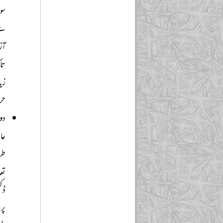
سول
ہے
آز
تاک
زیا
حرب
دو
عا
طر
تعا
ڈکٹ
پر 