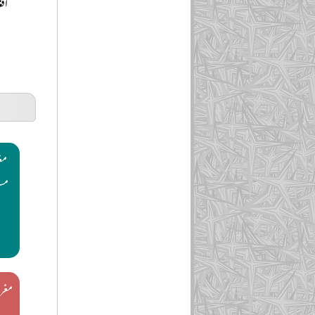
افغ
مغ
مسل
مغر