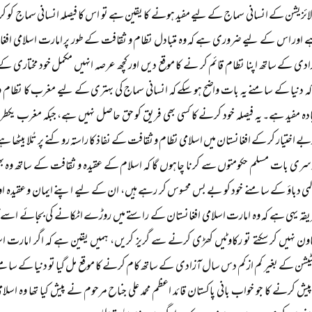
ائزیشن کے انسانی سماج کے لیے مفید ہونے کا یقین ہے تو اس کا فیصلہ انسانی سماج کو کر
 اور اس کے لیے ضروری ہے کہ وہ متبادل نظام و ثقافت کے طور پر امارت اسلامی افغانست
ادی کے ساتھ اپنا نظام قائم کر نے کا موقع دیں اور کچھ عرصہ انہیں مکمل خود مختاری 
ہ دنیا کے سامنے یہ بات واضح ہو سکے کہ انسانی سماج کی بہتری کے لیے مغرب کا نظام و 
دہ مفید ہے۔ یہ فیصلہ خود کرنے کا کسی بھی فریق کو حق حاصل نہیں ہے، جبکہ مغرب یکطرفہ
ے اختیار کر کے افغانستان میں اسلامی نظام و ثقافت کے نفاذ کا راستہ روکنے پر تُلا بیٹھا ہ
سری بات مسلم حکومتوں سے کرنا چاہوں گا کہ اسلام کے عقیدہ و ثقافت کے ساتھ وہ بھی
لمی دباؤ کے سامنے خود کو بے بس محسوس کر رہے ہیں، ان کے لیے اپنے ایمان و عقیدہ او
یقہ یہی ہے کہ وہ امارت اسلامی افغانستان کے راستے میں روڑے اٹکانے کی بجائے اسے 
ون نہیں کر سکتے تو رکاوٹیں کھڑی کرنے سے گریز کریں، ہمیں یقین ہے کہ اگر امارت اسلا
یشن کے بغیر کم از کم دس سال آزادی کے ساتھ کام کرنے کا موقع مل گیا تو دنیا کے سامنے
پیش کرنے کا جو خواب بانی پاکستان قائد اعظم محمد علی جناح مرحوم نے پیش کیا تھا وہ اس