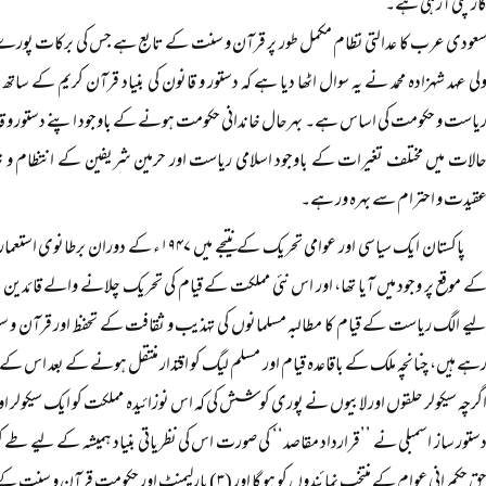
ار چلی آرہی ہے۔
عودی عرب کا عدالتی نظام مکمل طور پر قرآن و سنت کے تابع ہے جس کی برکات پورے م
لی عہد شہزادہ محمد نے یہ سوال اٹھا دیا ہے کہ دستور و قانون کی بنیاد قرآن کریم کے
یاست و حکومت کی اساس ہے۔ بہرحال خاندانی حکومت ہونے کے باوجود اپنے دستور و ق
الات میں مختلف تغیرات کے باوجود اسلامی ریاست اور حرمین شریفین کے انتظام و 
قیدت و احترام سے بہرہ ور ہے۔
پاکستان ایک سیاسی اور عوامی تحریک کے نتیجے میں 
ے موقع پر وجود میں آیا تھا، اور اس نئی مملکت کے قیام کی تحریک چلانے والے قائدین نے
یے الگ ریاست کے قیام کا مطالبہ مسلمانوں کی تہذیب و ثقافت کے تحفظ اور قرآن و س
ہے ہیں، چنانچہ ملک کے باقاعدہ قیام اور مسلم لیگ کو اقتدار منتقل ہونے کے بعد اس کے ریا
گرچہ سیکولر حلقوں اور لابیوں نے پوری کوشش کی کہ اس نوزائیدہ مملکت کو ایک سیکول
قِ حکمرانی عوام کے منتخب نمائندوں کو ہو گا اور (۳) پارلیمنٹ اور حکومت قرآن و سنت کے احکام کی پابند ہوں گی۔