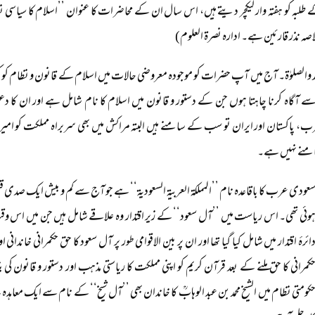
صہ نذر قارئین ہے۔ ادارہ نصرۃ العلوم)
حمد والصلوٰۃ۔ آج میں آپ حضرات کو موجودہ معروضی حالات میں اسلام کے قانون و نظام کو کس
 آگاہ کرنا چاہتا ہوں جن کے دستور و قانون میں اسلام کا نام شامل ہے اور ان کا دعوی
، پاکستان اور ایران تو سب کے سامنے ہیں البتہ مراکش میں بھی سربراہ مملکت کو امیر
نے نہیں ہے۔
عودی عرب کا باقاعدہ نام ’’المملکۃ العربیۃ السعودیۃ‘‘ ہے جو آج سے کم و بیش ایک صدی 
وئی تھی۔ اس ریاست میں ’’آل سعود‘‘ کے زیر اقتدار وہ علاقے شامل ہیں جن میں اس 
ائرۂ اقتدار میں شامل کیا گیا تھا اور ان پر بین الاقوامی طور پر آل سعود کا حق حکمرانی خاندانی ا
کمرانی کا حق ملنے کے بعد قرآن کریم کو اپنی مملکت کا ریاستی مذہب اور دستور و قانون کی 
کومتی نظام میں الشیخ محمد بن عبد الوہابؒ کا خاندان بھی ’’آل شیخ‘‘ کے نام سے ایک م