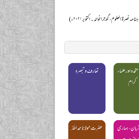
ہنامہ نصرۃ العلوم، گوجرانوالہ ۔ اکتوبر ۲۰۲۱ء)
متحدہ اور علماء
تعارف و تبصرہ
کرام
زبان، ہماری
حضرت مولانا حمد اللہؒ