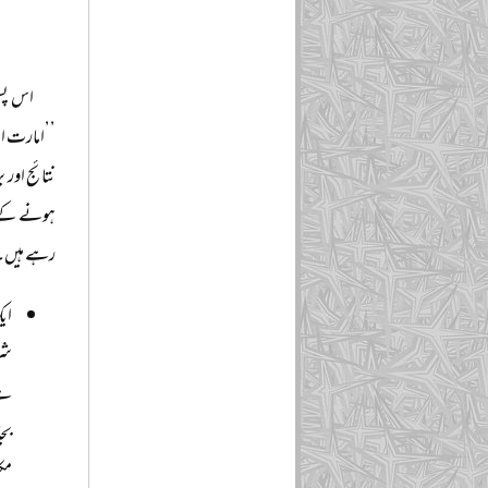
پ
ا
اس پس 
’’امارت اس
نتائج اور 
ہونے کے بع
رہے ہیں۔ ا
ایک
شر
ہے
بجا
مک