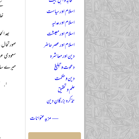
صحابہؓ و اہلِ بیتؓ
اسلام اور سیاست
خلا
اسلام اور عدلیہ
بعد ال
اسلام اور معیشت
صورتحال سے
اسلام اور عصرِ حاضر
سعودی عرب
دین اور معاشرہ
میرے سام
دعوت و تبلیغ
دین و حکمت
س
علم و تحقیق
ہ
تذکرہ بزرگانِ دین
د
ح
— مزید عنوانات
ح