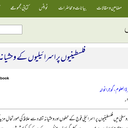
مضامین و مقالات
بیانات و محاضرات
ٹویٹس
کتابی مجموعے
فلسطینیوں پر اسرائیلیوں کے وحشیانہ 
ۃ العلوم، گوجرانوالہ
وسطیٰ میں فلسطینیوں پر اسرائیلی فوج کے حملوں اور وحشیانہ تشدد سے علاقہ کی صورتحال مزی