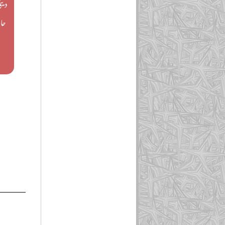
دین
حا