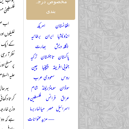
جواب میں ا
مخصوص درجہ
فلسطینی مس
بندی
اب صور
افغانستان
امریکہ
انڈونیشیا
ایران
برطانیہ
بنگلہ دیش
بھارت
نظر آ رہی
پاکستان
تاجکستان
ترکیہ
پر مسلح او
جنوبی افریقہ
چیچنیا
چین
علیہ السلام
روس
سعودی عرب
سوڈان
سویٹزرلینڈ
شام
بہرحال
عراق
فرانس
فلسطین و
کرتا دکھائ
اسرائیل
مصر
میانمار برما
وزیر خارجہ
— مزید عنوانات
ہے کہ دون