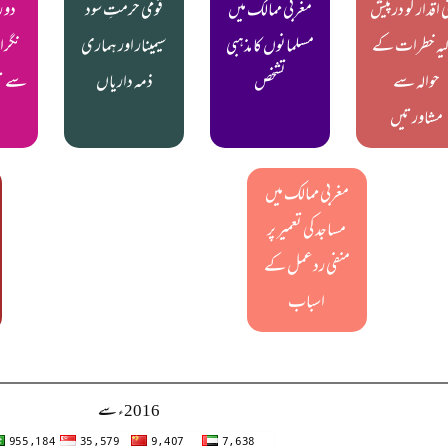
ی اقدار کو درپیش
مغربی ممالک میں
قومی حرمتِ سود
دو 
لیہ خطرات کے
مسلمانوں کا مذہبی
سیمینار اور ہماری
نگرا
حوالہ سے
تشخص
ذمہ داریاں
سے ت
مشاورتیں
مغربی ممالک میں
مساجد کی تعمیر پر
منفی ردعمل کے
اسباب
2016ء سے