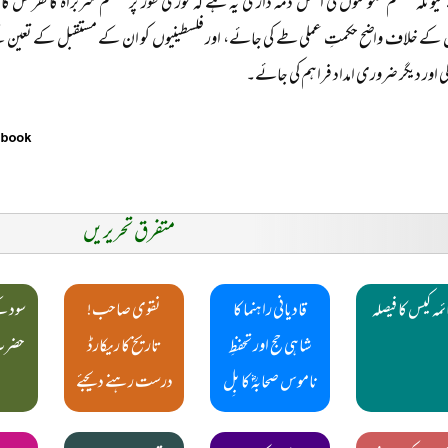
کیونکہ مسلم حکومتوں کی اصل ذمہ داری یہ ہے کہ فوری طور پر مسلم سربراہ کانفرنس کا 
کے خلاف واضح حکمتِ عملی طے کی جائے، اور فلسطینیوں کو ان کے مستقبل کے تعین کے 
لی اور دیگر ضروری امداد فراہم کی جائے۔
متفرق تحریریں
مہ کیس کا فیصلہ
قادیانی راہنما کا
نقوی صاحب!
سود ک
شاہی حج اور تحفظِ
تاریخ کا ریکارڈ
حضرت 
ناموس صحابہؓ کا بِل
درست رہنے دیجئے