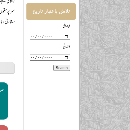
ناکافی ہے 
سرپرستوں 
تلاش باعتبار تاریخ
سفارتی، ما
ابتدائی
انتہائی
صائ