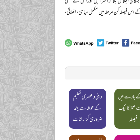
ہنگامی اجلاس بلا کر اسرائیل اور اس کے عملی
اس فیصلہ کن مرحلہ میں مکمل سیاسی، اخلاقی،
ے بارے میں
دینی و عصری تعلیم
عمرؓ کا ایک
کے حوالہ سے چند
فیصلہ
ضروری گزارشات