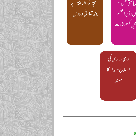
ریاستی حل :
’’حجۃ اللہ البالغۃ‘‘ پر
ن وزیر اعظم
چند تعارفی دروس
ین گزارشات
دینی مدارس کی
اصلاح و امداد کا
مسئلہ