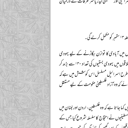
رائیلی اور فلسطینی لیڈر یاسر عرفات کے درمیان
گی۔
ں میں آبادی کا توازن بگاڑنے کے لیے یہودی
بستیوں کی تعمیر میں اضافہ کیے جا رہا ہے۔ ایک رپورٹ کے مطابق اوسلو مذاکرات کے بعد مقبوضہ علاقوں میں یہودی بستیوں کی تعداد ۱۳۰ سے بڑھ کر
 اور اس طرح اسرائیل مسلسل اس کوشش میں ہے کہ
ا جائے کہ وہ آزاد فلسطینی حکومت کے لیے مستقل
ہا جاتا ہے کہ وہ فلسطین، اردن اور لبنان میں
فلسطینیوں نے احتجاج کا سلسلہ شروع کیا جس کے