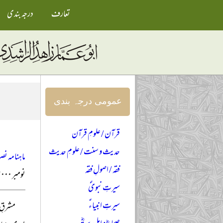
تعارف
درجہ بندی
عمومی درجہ بندی
قرآن / علومِ قرآن
حدیث و سنت / علومِ حدیث
ماہنامہ نصر
فقہ / اصولِ فقہ
نومبر ۲۰۰۰ء
سیرتِ نبویؐ
سیرتِ انبیاءؑ
مشرقِ 