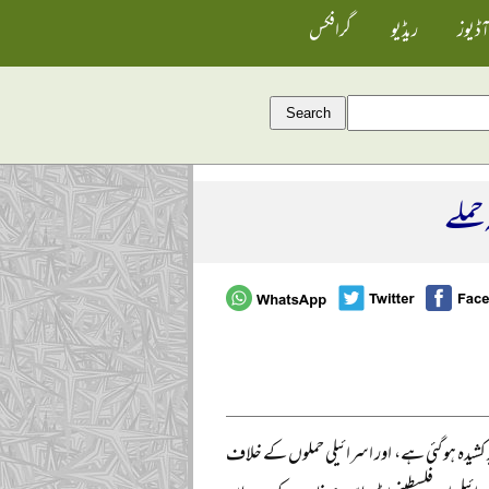
آڈیوز
ریڈیو
گرافکس
حملے
د کشیدہ ہو گئی ہے، اور اسرائیلی حملوں کے خلاف