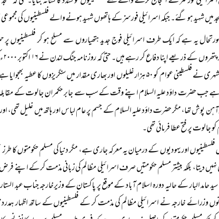
سرائیلی فورسز نے احتجاج کرنے والے نہتے فلسطینیوں کو تشدد کا نشانہ بنایا۔ حتیٰ کہ م
جد میں شہید ہو گئے۔ جبکہ اسرائیلی فورسز کے ہاتھوں شہید ہونے والے فلسطینیوں کی مجموعی
تحال یہ ہے کہ ایک طرف اسرائیلی فوج جدید ہتھیاروں سے مسلح ہو کر فلسطینیوں پر ح
غلیل
کے ایک شہری نے فلسطینی عوام کو ۵۰ ہزار غلیلوں اور بھاری مقدار میں سنگریزوں کا 
 ہے جب حضرت داؤد علیہ السلام اپنے وقت کے سب سے جابر حکمران جالوت کے مقابلہ م
ر آہن پوش تھا، مگر حضرت داؤد علیہ السلام کے جسم پر عام لباس اور ہاتھ میں غلیل تھی، ا
 کو جالوت پر فتح عطا فرمائی تھی۔
 فلسطینیوں اور یہودیوں کے درمیان یہ معرکہ جاری ہے، مگر دنیا کی مسلم حکومتوں کا طرز
ی نہیں دیتا، بلکہ بیشتر مسلم حکومتیں صرف اسرائیلی مظالم کی زبانی مذمت کر کے اپنے فرض 
 سید حامد البار کے حالیہ دورہ اسلام آباد کے موقع پر پاکستان کے وزیرخارجہ جناب عبد الس
وں وزرائے خارجہ نے اسرائیلی مظالم کی مذمت کر کے فلسطینیوں کے ساتھ اظہار ہمدر