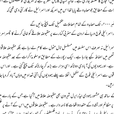
میں احتجاج کا سلسلہ جاری ہے۔ حالیہ کشیدگی کا پس منظر یہ ہے کہ امریکہ کی کوششوں سے اس
رات کے مطابق جو معاہدہ طے پایا تھا اس میں امریکہ اور اسرائیل نے گارنٹی دی تھی کہ
مام معاملات تکمیل تک پہنچ جائیں گے
 اسرائیلی فوج دریائے اردن کے مغربی کنارے پر مقبوضہ علاقے کو خالی کرنے کا تیسرا مرحلہ ۱۳ ستمبر کو مکمل کر لے 
سرائیل نہ صرف اس سلسلہ میں مسلسل ٹال مٹول سے کام لے رہا ہے بلکہ مقبوضہ علاقو
 گئی ہے، اور یہودیوں کی آبادی دو لاکھ اسی ہزار سے بڑھ کر چار لاکھ تک پہنچ گئی ہے۔
قوں سے اسرائیلی فوج کے مکمل انخلا سے پہلے یہودیوں کی اتنی تعداد میں وہاں آباد کر دی
 رہیں۔
ساتھ ہی مشہور یہودی لیڈر ایرل شیرون بھی مقبوضہ علاقہ میں آ گیا ہے جس کے بارے میں ک
پر مظالم اور تشدد کے متعدد واقعات کا ذمہ دار ہے۔ مقبوضہ علاقوں میں اس کے آنے پر 