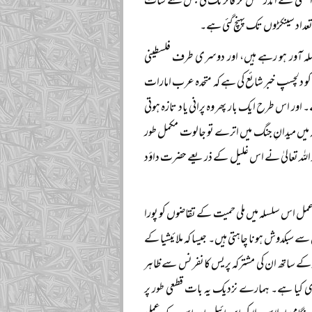
سجد اقصیٰ کے اندر گھس کر فائرنگ کی جس سے سات
 تعداد سینکڑوں تک پہنچ گئی ہے۔
ملہ آور ہو رہے ہیں، اور دوسری طرف فلسطینی
وں اور پتھروں کے ذریعے اپنا دفاع کر رہے ہیں۔ حتیٰ کہ روزنامہ جنگ لندن نے ۱۶ اکتوبر ۲۰۰۰ء کو دلچسپ خبر شائع کی ہے کہ متحدہ عرب امارات
عطیہ بھجوایا ہے۔ اور اس طرح ایک بار پھر وہ پرانی یاد تازہ ہوتی
یں میدانِ جنگ میں اترے تو جالوت مکمل طور
ور اللہ تعالیٰ نے اس غلیل کے ذریعے حضرت داؤد
 عمل اس سلسلہ میں ملی حمیت کے تقاضوں کو پورا
سے سبکدوش ہونا چاہتی ہیں۔ جیسا کہ ملائیشیا کے
تار کے ساتھ ان کی مشترکہ پریس کانفرنس سے ظاہر
دی کیا ہے۔ ہمارے نزدیک یہ بات قطعی طور پر