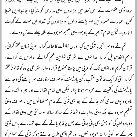
تم نے سب سے پہلا تجربہ جنوبی ایشیا میں کیا جس کا ذکر میں پہلے کر چکا ہوں کہ
برطانوی حکومت نے اس خطہ میں ہزاروں دینی مدارس کو بند کیا، جائیدادیں ضبط
کیں، عمارات مسمار کیں اور پڑھنے والوں کو ہزاروں کی تعداد میں موت کے گھاٹ
اتار دیا۔ لیکن تمام تر جبر کے باوجود دینی تعلیم موجود ہے بلکہ پہلے سے زیادہ ہے۔
تم نے دوسرا تجربہ ترکی میں کیا، وہاں خلافت کا خاتمہ کرایا، عربی زبان ختم کرائی،
رسم الخط تبدیل کرایا، عدالتوں سے شرعی قوانین ختم کرائے، مدارس بند کرائے،
قرآن کریم اور اذان تک کو عربی میں پڑھنا ممنوع قرار دلوایا، شرعی پردہ کو قانوناً ختم
کرایا، حتیٰ کہ ایک خاتون منتخب رکن پارلیمنٹ کو صرف سکارف سر پر لینے کی وجہ سے
پارلیمنٹ کی رکنیت سے محروم ہونا پڑا۔ لیکن ان تمام اقدامات اور جبر و تشدد کے
باوجود پون صدی گزر جانے کے بعد بھی ترکی کے عام مسلمانوں میں نہ صرف دینی
تعلیم موجود ہے بلکہ دینی روایات و شعائر کے ساتھ ساتھ سوسائٹی میں دینی اقدار کے
دوبارہ غلبہ کی خواہش بھی پائی جاتی ہے جس پر قابو پانے کے لیے تمہارے پاس فوجی
جبر کے سوا کوئی راستہ موجود نہیں۔ اور تم اچھی طرح جانتے ہو کہ ترکی کے عوام کو