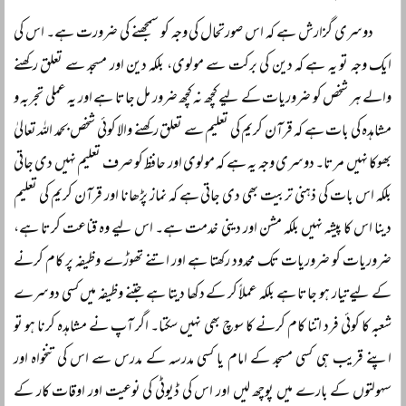
دوسری گزارش ہے کہ اس صورتحال کی وجہ کو سمجھنے کی ضرورت ہے۔ اس کی
ایک وجہ تو یہ ہے کہ دین کی برکت سے مولوی، بلکہ دین اور مسجد سے تعلق رکھنے
والے ہر شخص کو ضروریات کے لیے کچھ نہ کچھ ضرور مل جاتا ہے اور یہ عملی تجربہ و
مشاہدہ کی بات ہے کہ قرآن کریم کی تعلیم سے تعلق رکھنے والا کوئی شخص بحمد اللہ تعالیٰ
بھوکا نہیں مرتا۔ دوسری وجہ یہ ہے کہ مولوی اور حافظ کو صرف تعلیم نہیں دی جاتی
بلکہ اس بات کی ذہنی تربیت بھی دی جاتی ہے کہ نماز پڑھانا اور قرآن کریم کی تعلیم
دینا اس کا پیشہ نہیں بلکہ مشن اور دینی خدمت ہے۔ اس لیے وہ قناعت کرتا ہے،
ضروریات کو ضروریات تک محدود رکھتا ہے اور اتنے تھوڑے وظیفہ پر کام کرنے
کے لیے تیار ہو جاتا ہے بلکہ عملاً کر کے دکھا دیتا ہے جتنے وظیفہ میں کسی دوسرے
شعبہ کا کوئی فرد اتنا کام کرنے کا سوچ بھی نہیں سکتا۔ اگر آپ نے مشاہدہ کرنا ہو تو
اپنے قریب ہی کسی مسجد کے امام یا کسی مدرسہ کے مدرس سے اس کی تنخواہ اور
سہولتوں کے بارے میں پوچھ لیں اور اس کی ڈیوٹی کی نوعیت اور اوقات کار کے