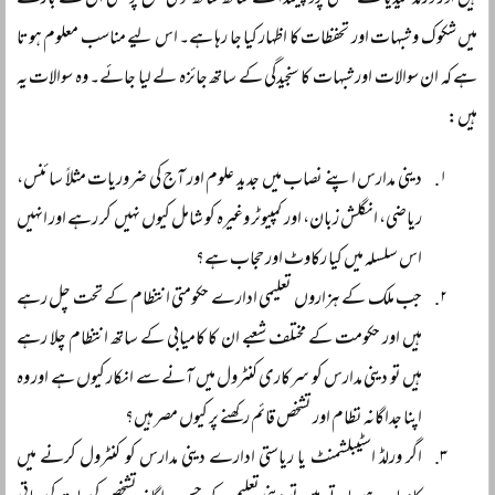
ہیں اور ورلڈ میڈیا کے منفی پروپیگنڈا کے ساتھ ساتھ قومی سطح پر بھی ان کے بارے
میں شکوک و شبہات اور تحفظات کا اظہار کیا جا رہا ہے۔ اس لیے مناسب معلوم ہوتا
ہے کہ ان سوالات اور شبہات کا سنجیدگی کے ساتھ جائزہ لے لیا جائے۔ وہ سوالات یہ
ہیں:
دینی مدارس اپنے نصاب میں جدید علوم اور آج کی ضروریات مثلاً سائنس،
ریاضی، انگلش زبان، اور کمپیوٹر وغیرہ کو شامل کیوں نہیں کر رہے اور انہیں
اس سلسلہ میں کیا رکاوٹ اور حجاب ہے؟
جب ملک کے ہزاروں تعلیمی ادارے حکومتی انتظام کے تحت چل رہے
ہیں اور حکومت کے مختلف شعبے ان کا کامیابی کے ساتھ انتظام چلا رہے
ہیں تو دینی مدارس کو سرکاری کنٹرول میں آنے سے انکار کیوں ہے اور وہ
اپنا جداگانہ نظام اور تشخص قائم رکھنے پر کیوں مصر ہیں؟
اگر ورلڈ اسٹیبلشمنٹ یا ریاستی ادارے دینی مدارس کو کنٹرول کرنے میں