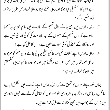
کامیاب ہو جاتے ہیں تو دینی تعلیم کے جس جداگانہ تشخص کی بات کی جاتی
ہے اس کا مستقبل کیا ہوگا اور دینی حلقے اپنا روایتی کردار کس طرح برقرار
رکھ سکیں گے؟
دینی مدارس میں دی جانے والی تعلیم کے بارے میں عام طور پر یہ سمجھا
جاتا ہے کہ اس تعلیم کے حصول کے بعد ملازمت کی کوئی گارنٹی نہیں ہے
اور روزگار کے تحفظ کی کوئی صورت نہیں ہے، اس کا حل کیا ہے؟
دینی مدارس اپنے خلاف ملکی اور عالمی سطح پر پائی جانے والی مہم کو موجودہ
عالمی صورتحال میں کس نظر سے دیکھتے ہیں اور موجودہ عالمی تہذیبی کشمکش
میں ان کا موقف کیا ہے؟
جہاں تک پہلے سوال کا تعلق ہے کہ دینی مدارس اپنے نصاب میں انگلش زبان،
سائنس، ریاضی اور دیگر جدید ضروری علوم و فنون کو شامل کرنے سے کیوں انکاری
ہیں؟ اس کے جواب میں تین گزارشات پیش خدمت ہیں۔