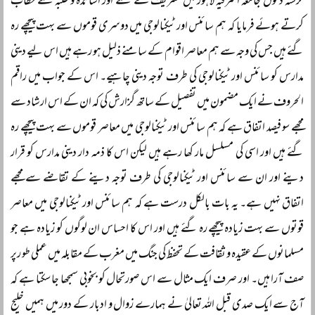
گزشتہ دنوں جامعہ اشرفیہ لاہور میں تشریف لے گئے اور اساتذہ و طلبہ سے خطاب
کرتے ہوئے فرمایا کہ ہم سائنس اور ٹیکنالوجی میں دوسری قوموں سے بہت پیچھے رہ
گئے ہیں جس کی وجہ سے ہم معاصر اقوام کے سامنے ذلیل ہو رہے ہیں اس لیے دینی
مدارس کو سائنس اور ٹیکنالوجی کی طرف توجہ دینی چاہیے۔ اس کے جواب میں راقم
الحروف نے ایک مضمون میں تفصیل کے ساتھ گزارش کی کہ ان کے اس ارشاد سے
مجھے سو فیصد اتفاق ہے کہ ہم سائنس اور ٹیکنالوجی میں معاصر قوموں سے بہت پیچھے رہ
گئے ہیں اور اسی کی مسلسل مار کھا رہے ہیں لیکن اس کا ذمہ دار دینی مدارس کو قرار
دینے اور ان سے سائنس اور ٹیکنالوجی کی طرف توجہ دینے کے تقاضے سے مجھے
اتفاق نہیں ہے۔ یہ بات بالکل درست ہے کہ ہم سائنس اور ٹیکنالوجی میں معاصر
قوتوں سے بہت زیادہ پیچھے رہ گئے ہیں اور اس کا احساس ان لوگوں کو زیادہ ہے جو
مسلمانوں کے عقیدہ و ثقافت کے تحفظ کی جنگ میں مغرب کے مقابلہ میں عملی طو رپر
صف آرا ہیں۔ اور صرف ایک مثال سے اس صورتحال کو بخوبی سمجھا جا سکتا ہے کہ
آج سے ایک صدی قبل اللہ تعالیٰ نے ہمارے زوال و ادبار کے دور میں ہمیں خلیج