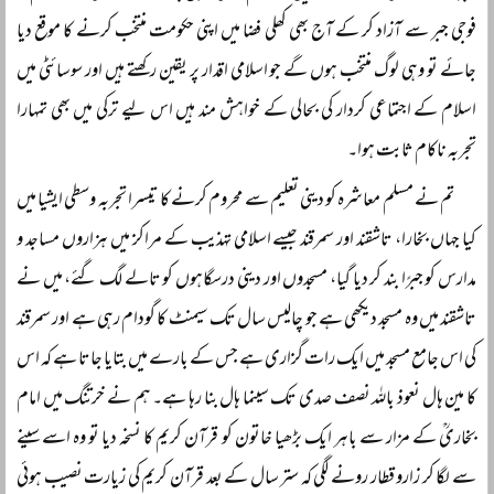
فوجی جبر سے آزاد کر کے آج بھی کھلی فضا میں اپنی حکومت منتخب کرنے کا موقع دیا
جائے تو وہی لوگ منتخب ہوں گے جو اسلامی اقدار پر یقین رکھتے ہیں اور سوسائٹی میں
اسلام کے اجتماعی کردار کی بحالی کے خواہش مند ہیں اس لیے ترکی میں بھی تمہارا
تجربہ ناکام ثابت ہوا۔
تم نے مسلم معاشرہ کو دینی تعلیم سے محروم کرنے کا تیسرا تجربہ وسطی ایشیا میں
کیا جہاں بخارا، تاشقند اور سمرقند جیسے اسلامی تہذیب کے مراکز میں ہزاروں مساجد و
مدارس کو جبرًا بند کر دیا گیا، مسجدوں اور دینی درسگاہوں کو تالے لگ گئے، میں نے
تاشقند میں وہ مسجد دیکھی ہے جو چالیس سال تک سیمنٹ کا گودام رہی ہے اور سمرقند
کی اس جامع مسجد میں ایک رات گزاری ہے جس کے بارے میں بتایا جاتا ہے کہ اس
کا مین ہال نعوذ باللہ نصف صدی تک سینما ہال بنا رہا ہے۔ ہم نے خرتنگ میں امام
بخاریؒ کے مزار سے باہر ایک بڑھیا خاتون کو قرآن کریم کا نسخہ دیا تو وہ اسے سینے
سے لگا کر زارو قطار رونے لگی کہ ستر سال کے بعد قرآن کریم کی زیارت نصیب ہوئی