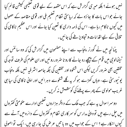
نہیں ہوئے؟ بلکہ میری گزارش ہے کہ اس مقصد کے لیے قومی تعلیمی کمیشن قائم کیا
جائے جو اس بات کا جائزہ لے کہ ریاستی نظام تعلیم ملی اور قومی مقاصد کے حصول
میں کیوں ناکام رہا ہے، اس کی ذمہ داری کا تعین کیا جائے اور اس عظیم ناکامی کی
تلافی کے لیے اقدامات و تجاویز طے کی جائیں۔
چنانچہ میں نے گورنر پنجاب سے اپنے مضمون میں گزارش کی کہ وہ سائنس اور
ٹیکنالوجی میں قوم کے پیچھے رہ جانے کا رونا ضرور روئیں اور ان علوم کی طرف توجہ کی
تلقین بھی ضرور کریں لیکن اس شکوہ اور تلقین کی جگہ جامعہ اشرفیہ نہیں بلکہ پنجاب
یونیورسٹی ہے، وہاں کھڑے ہو کر یہ گلے شکوے دہرائیں اور اپنی ناکامی کی سیاہی
غریب مولوی کے چہرے پر ملنے کی کوشش نہ کریں۔
دوسرا سوال یہ ہے کہ جب ملک کے دیگر ہزاروں تعلیمی ادارے حکومتی کنٹرول
میں چل رہے ہیں تو دینی مدارس کو سرکاری نظام و کنٹرول کے دائرہ میں آنے سے
کیوں انکار ہے؟ اس کے جواب میں دو باتیں عرض کی جا رہی ہیں، ایک تو اصولی