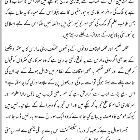
کے مضامین اس کے نصاب سے بتدریج خارج ہو چکے ہیں اور اس کا نصاب وہی
ہے جو ملک کی دیگر سرکاری یونیورسٹیوں کا ہے جبکہ اس کے معیار کا یہ حال ہے کہ
جس طالب علم کو ملک کی کسی اور یونیورسٹی میں داخلہ نہیں ملتا اس کے لیے اسلامی
یونیورسٹی بہاولپور کے دروازے کھلے رہتے ہیں۔
محکمہ تعلیم اور محکمہ اوقاف دونوں کے ہاتھوں مختلف دینی مدارس کا یہ حشر دیکھنے
کے بعد بھی اگر دینی مدارس سے یہ توقع رکھی جا رہی ہے کہ وہ سرکاری کنٹرول کو قبول
کر لیں گے اور محکمہ تعلیم یا محکمہ اوقاف کے نظام میں شامل ہونے کے بعد ان کی
حالت پہلے سے بہتر ہوگی تو اسے سادگی اور بھول پن کے علاوہ اور کیا کہا جا سکتا ہے؟
اس لیے بڑے ادب سے گزارش ہے کہ ہم ماضی قریب میں ماڈل دارالعلوم اور
سرکاری نظام کا تلخ تجربہ کر چکے ہیں اور اس تجربہ کو دہرانے کے لیے تیار نہیں ہیں
کیونکہ مومن کا وصف یہ بیان کیا جاتا ہے کہ وہ ایک سوراخ سے دو بار نہیں ڈسا جاتا۔
تیسرا سوال یہ ہے کہ جیسا کہ ورلڈ اسٹیبلشمنٹ اس بات پر تلی بیٹھی ہے اور ریاستی