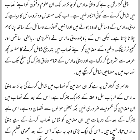
پہلی گزارش یہ ہے کہ دینی مدارس کو جائز حد تک ان علوم و فنون کو اپنے نصاب
میں شامل کرنے سے کوئی انکار نہیں ہے۔ اب تک مسئلہ زیادہ تر وسائل کا رہا ہے کہ
دینی مدارس کے وسائل محدود ہوتے ہیں اور انہیں تھوڑے وسائل کے ساتھ اپنا کام
چلانا پڑتا ہے۔ لیکن اس کے باوجود دینی مدارس نے انگریزی، ریاضی، سائنس اور
کمپیوٹر ٹریننگ وغیرہ کے مضامین کو اپنے نصاب میں بتدریج شامل کرنے کا سلسلہ کچھ
عرصہ سے شروع کر رکھا ہے اور دینی مدارس کے تمام وفاق میٹرک کی سطح تک کے
نصاب میں یہ مضامین شامل کر چکے ہیں۔
دوسری گزارش یہ ہے کہ ان مضامین کو نصاب میں شامل کرنے کی جائز حد دینی
مدارس کے ارباب حل و عقد کے نزدیک میٹرک ہے، اس کے بعد کے نصاب میں
ان مضامین کی شمولیت ضروری نہیں بلکہ بعض حوالوں سے نقصان دہ ہے، اس لیے
میٹرک کے بعد کے درجات میں ان مضامین کو شامل نصاب کرنے کے لیے دینی
مدارس تیار نہیں ہیں۔ اس کی ایک بڑی وجہ یہ ہے کہ اس کے بعد عمومی تعلیم کے