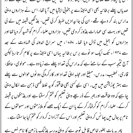
اس پر اپنا وقت ضائع نہ کریں، ایسا ہونا ممکن نہیں ہے۔ ان سے قبل اب سے دو
صدیاں پہلے برطانیہ بھی اسی ایجنڈے پر جنوبی ایشیا میں آیا تھا، اس نے ہزاروں دینی
مدارس بند کر دیے تھے، ان کی جائیدادیں ضبط کر لی تھیں، بلڈنگیں قبضہ میں لے لی
تھیں اور بہت سی عمارات بلڈوز کر دی تھیں، ہزاروں علماء کرام کو شہید کر دیا تھا اور
ہزاروں کو جیل میں ڈال دیا تھا۔ ۱۷۵۷ء میں سراج الدولہ کی شہادت کے بعد
سے ۱۹۴۷ء تک ایک سو نوے برس برطانیہ یہاں اسی ایجنڈے پر کام کرتا رہا لیکن
آج نتیجہ سب کے سامنے ہے کہ مدارس کی تعداد پہلے سے زیادہ ہے۔ مولوی، حافظ،
قاری، خطیب، مدرس، مبلغ اور مجاہد اپنی تعداد اور کارکردگی دونوں حوالوں سے پہلے
سے بہتر پوزیشن میں ہیں۔ اسی لیے کسی بھی طاقتور کو یہ غلط فہمی ذہن سے نکال دینی
چاہیے کہ وہ طاقت اور جبر کے ذریعے دینی تعلیم کو ختم کر سکتا ہے اور بلڈنگوں پر قبضہ
کر کے، علماء کرام کو گرفتار کر کے یا ان کے ایک حصے کو ملازمتوں اور سہولتوں کے
نام پر جال میں پھانس کر دینی تعلیم اور اس کے آزادانہ کردار کو ختم کیا جا سکتا ہے۔
پھر یہ بات بطور خاص قابل توجہ ہے کہ دینی مدرسہ بلڈنگ یا زمین کا نام نہیں ہے