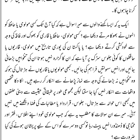
مولوی تو بن جائے گا لیکن کھائے گا کہاں سے؟ اس کے جواب میں دو باتیں عرض
کرنا چاہوں گا۔
ایک یہ کہ ایسا کہنے والوں سے میرا سوال ہے کہ کیا آج تک کسی مولوی یا حافظ کو
انہوں نے بھوکا مرتے دیکھا ہے؟ کسی مولوی، حافظ یا قاری کو بھوک اور فاقہ کی وجہ
سے خودکشی کرتے دیکھا ہے؟ یا پاکستا ن کی پوری تاریخ میں مولوی، قاریوں یا
حافظوں کا کوئی جلوس سڑک پر آیا ہے کہ ان کا گزارہ نہیں ہوتا ان کی تنخواہیں بڑھائی
جائیں اور انہیں سہولتیں فراہم کی جائیں۔ کبھی مولویوں یا قاریوں نے ہڑتال کی ہو کہ
وہ تنخواہیں نہ بڑھانے کی وجہ سے نماز پڑھانے سے انکار کر رہے ہیں۔ اکا دکا شخصی
واقعات سے انکار نہیں کیا جا سکتا لیکن مجموعی طور پر طبقاتی حیثیت سے دینی حلقوں
میں کبھی اس حوالہ سے ہڑتال، جلوس، قرارداد یا مطالبات کی فضا دیکھنے میں نہیں
آئی۔ میرے ان سوالات کا مطلب یہ ہے کہ جب مولوی خود اپنے افلاس، فقر اور
محتاجی کا ڈھنڈورا نہیں پیٹ رہا تو کسی دوسرے کو اس کے لیے پریشان ہونے کی کیا
ضرورت ہے؟