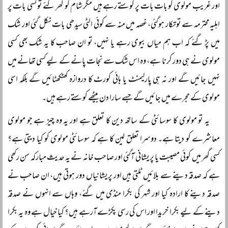
اور غریب مولوی کو بات بات پر کوستے رہے ہیں مگر شام کو گھر گئے تو کسی بات پر
اہلیہ محترمہ سے توتکار ہوگئی، غصہ میں منہ سے کوئی الٹی سیدھی بات نکل گئی اور شک
میں پڑ گئے کہ اب ہم میاں بیوی رہے یا نہیں، تو ان صاحب کا یہ شک بھی کسی
مولوی نے ہی دور کرنا ہے، وہ اس شک سے نجات پانے کے لیے کسی تھانے میں
نہیں جائیں گے اور نہ ہی پارلیمنٹ یا ہائی کورٹ کا دروازہ کھٹکھٹائیں گے بلکہ اسی
مولوی کے حجرے میں جائیں گے جسے سارا دن بیٹھے کوستے رہے ہیں۔
یہ تو مولوی کا سوسائٹی کے ساتھ دین کا تعلق ہے اور یہ وہ چیز ہے جو مولوی
معاشرے کو دیتا ہے۔ دوسرا تعلق لین کا ہے کہ سوسائٹی مولوی کو کیا دیتی ہے؟
کسی گھر میں کوئی مصیبت یا پریشانی آگئی اور صاحب خانہ نے یہ حدیث مبارکہ سن رکھی
ہے کہ صدقہ دینے سے بلائیں ٹلتی ہیں اور پریشانیاں دور ہوتی ہیں، ان صاحب نے
صدقہ دینے کا ارادہ کیا اور شہر کی بکرا منڈی میں گئے، وہاں سے انہوں نے صدقہ
دینے کے لیے بکرا خریدا اور اس کی رسی پکڑے آرہے ہیں؟ کیا خیال ہے وہ یہ بکرا