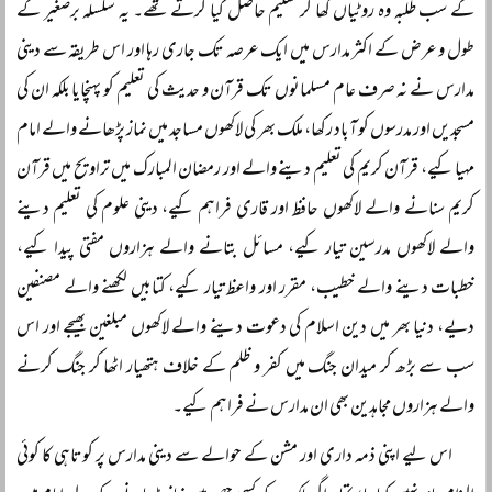
کے سب طلبہ وہ روٹیاں کھا کر تعلیم حاصل کیا کرتے تھے۔ یہ سلسلہ برصغیر کے
طول و عرض کے اکثر مدارس میں ایک عرصہ تک جاری رہا اور اس طریقہ سے دینی
مدارس نے نہ صرف عام مسلمانوں تک قرآن و حدیث کی تعلیم کو پہنچایا بلکہ ان کی
مسجدیں اور مدرسوں کو آباد رکھا، ملک بھر کی لاکھوں مساجد میں نماز پڑھانے والے امام
مہیا کیے، قرآن کریم کی تعلیم دینے والے اور رمضان المبارک میں تراویح میں قرآن
کریم سنانے والے لاکھوں حافظ اور قاری فراہم کیے، دینی علوم کی تعلیم دینے
والے لاکھوں مدرسین تیار کیے، مسائل بتانے والے ہزاروں مفتی پیدا کیے،
خطبات دینے والے خطیب، مقرر اور واعظ تیار کیے، کتابیں لکھنے والے مصنفین
دیے، دنیا بھر میں دین اسلام کی دعوت دینے والے لاکھوں مبلغین بھیجے اور اس
سب سے بڑھ کر میدان جنگ میں کفر و ظلم کے خلاف ہتھیار اٹھا کر جنگ کرنے
والے ہزاروں مجاہدین بھی ان مدارس نے فراہم کیے۔
اس لیے اپنی ذمہ داری اور مشن کے حوالے سے دینی مدارس پر کوتاہی کا کوئی