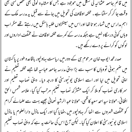
میں قائم جامعہ عثمانیہ کی شکل میں موجود ہے جس کا مشاہدہ کوئی بھی شخص کسی بھی
وقت جا کر کر سکتا ہے۔ محکمہ اوقاف کی تحویل میں جانے سے قبل یہ مدرسہ ملک کے
اہم مدارس میں شمار ہوتا تھا اور اس میں سینکڑوں طلبہ ہاسٹل میں رہتے تھے مگر اب
وہاں کوئی درسگاہ نہیں ہے جبکہ مدرسہ کے کمرے محکمہ اوقاف نے مختلف اداروں اور
لوگوں کو کرائے پر دے رکھے ہیں۔
صدر محمد ایوب خان مرحوم ہی کے دور میں ریاست بہاولپور باقاعدہ طور پر پاکستان
میں ضم ہوئی تو وہاں کا سب سے بڑا دینی مدرسہ جامعہ عباسیہ تھا جسے محکمہ تعلیم نے
اپنی تحویل میں لیا اور اسے اسلامی یونیورسٹی کا درجہ دیا۔ دینی نصاب تعلیم اور
سرکاری نصاب کو ملا کر ایک مشترکہ نصاب تعلیم مرتب کیا گیا، علامہ شمس الحق
افغانی، مولانا سید احمد سعید کاظمی، مولانا عبد الرشید نعمانی جیسے بہت سے علمائے کرام
کو مختلف شہروں سے اٹھا کر بہاولپور میں بٹھایا گیا اور ایک ماڈل دارالعلوم یا ماڈل
اسلامی یونیورسٹی کا اعلان کیا گیا۔ لیکن آج اس کی حالت یہ ہے کہ دینی نصاب تعلیم