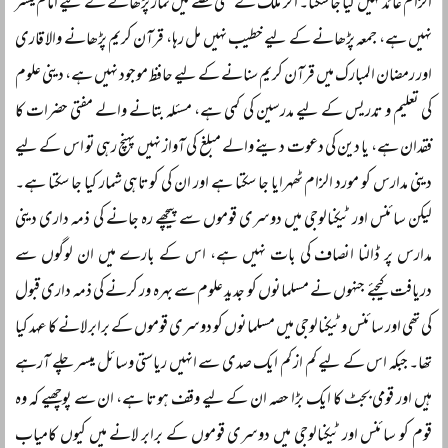
الزام عائد نہیں کیا جا سکتا۔ اگر ملک کے کسی حصے میں نماز پڑھانے کے لیے امام میسر
نہیں ہے، جمعہ پڑھانے کے لیے خطیب نہیں مل رہا، قرآن کریم پڑھانے والا قاری
اور رمضان المبارک میں قرآن کریم سنانے کے لیے حافظ موجود نہیں ہے، دینی علوم
کی تعلیم و تدریس کے لیے مدرسین کی کمی ہے، مسئلہ بتانے والے مفتی حضرات کا
فقدان ہے، یا دین کی دعوت دینے والے مبلغ کی آواز نہیں پہنچ رہی تو اس کے لیے
دینی مدارس کو مورد الزام ٹھہرایا جا سکتا ہے اور ان کی کوتاہی شمار کیا جا سکتا ہے۔
لیکن سائنس اور ٹیکنالوجی میں دوسری قوموں سے پیچھے رہ جانے کی ذمہ داری دینی
مدارس پر ڈالنا انصاف کی بات نہیں ہے، اس کے بارے میں ان لوگوں سے
دریافت کیجئے جنہوں نے مسلمانوں کو جدید علوم سے بہرہ ور کرنے کی ذمہ داری قبول
کی تھی اور سائنس و ٹیکنالوجی میں مسلمانوں کو دوسری قوموں کے برابر لانے کا عہد کیا
تھا۔ جبکہ اس کے لیے کم از کم ایک صدی سے انہیں ریاستی وسائل میسر چلے آرہے
ہیں اور قومی بجٹ کا ایک بڑا حصہ ان کے لیے وقف ہوتا ہے، ان سے پوچھیے کہ وہ
قوم کو سائنس اور ٹیکنالوجی میں دوسری قوموں کے برابر لانے میں کیوں کامیاب