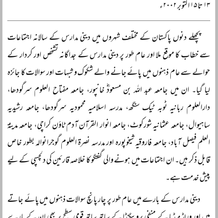
۱۳ تا ۱۵ اکتوبر ۲۰۰۲ء
پچھلے دنوں پاکستان کے مختلف شہروں میں دینی مدارس کے سالانہ اجتماعات
سے خطاب کا موقع ملا اور عام طور پر دینی مدارس کے جداگانہ تشخص اور کردار کے
حوالے سے عام ذہنوں میں پائے جانے والے شکوک و شبہات اور سوالات کا جائزہ
لیا گیا۔ ان میں جامعہ عبد اللہ بن مسعودؓ خانپور، جامعہ مفتاح العلوم سرگودھا،
دارالعلوم ربانیہ ٹوبہ ٹیک سنگھ، مدرسہ اسلامیہ محمودیہ سرگودھا، جامعہ رشیدیہ
ساہیوال، جامعہ عثمانیہ شورکوٹ، جامعہ انوار القرآن آدم ٹاؤن کراچی، جامعہ مدینۃ
العلم فیصل آباد، جامعہ فاروقیہ شیخوپورہ اور مدرسہ نصرۃ العلوم گوجرانوالہ بطور خاص
قابل ذکر ہیں۔ ان اجتماعات میں ہونے والی گفتگو کا خلاصہ قارئین کی دلچسپی کے لیے
پیش خدمت ہے۔
دینی مدارس کے بارے میں عام طور پر چار پانچ سوالات ذہنوں میں پائے جاتے