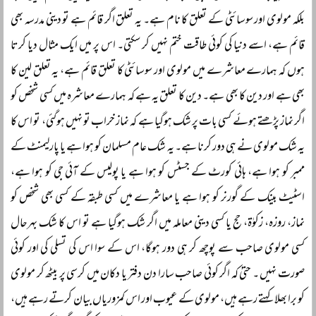
بلکہ مولوی اور سوسائٹی کے تعلق کا نام ہے۔ یہ تعلق اگر قائم ہے تو دینی مدرسہ بھی
قائم ہے، اسے دنیا کی کوئی طاقت ختم نہیں کر سکتی۔ اس پر میں ایک مثال دیا کرتا
ہوں کہ ہمارے معاشرے میں مولوی اور سوسائٹی کا تعلق قائم ہے، یہ تعلق لین کا
بھی ہے اور دین کا بھی ہے۔ دین کا تعلق یہ ہے کہ ہمارے معاشرہ میں کسی شخص کو
اگر نماز پڑھتے ہوئے کسی بات پر شک ہوگیا ہے کہ نماز خراب تو نہیں ہوگئی، تو اس کا
یہ شک مولوی نے ہی دور کرنا ہے۔ یہ شک عام مسلمان کو ہوا ہے یا پارلیمنٹ کے
ممبر کو ہوا ہے، ہائی کورٹ کے جسٹس کو ہوا ہے یا پولیس کے آئی جی کو ہوا ہے،
اسٹیٹ بینک کے گورنر کو ہوا ہے یا معاشرے میں کسی طبقہ کے کسی بھی شخص کو
نماز، روزہ، زکوٰۃ، حج یا کسی دینی معاملہ میں اگر شک ہوگیا ہے تو اس کا شک بہرحال
کسی مولوی صاحب سے پوچھ کر ہی دور ہوگا، اس کے سوا اس کی تسلی کی اور کوئی
صورت نہیں ۔ حتیٰ کہ اگر کوئی صاحب سارا دن دفتر یا دکان میں کرسی پر بیٹھ کر مولوی
کو برا بھلا کہتے رہے ہیں، مولوی کے عیوب اور اس کمزوریاں بیان کرتے رہے ہیں،