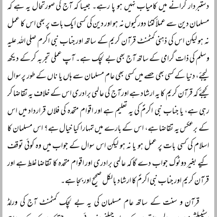
دستبردار کرانے میں کامیاب نہیں ہو پا رہے۔ جیسا کہ آج کی صورتحال یہ ہے کہ
مسلمان دین سے عملاً کتنا دور کیوں نہ ہو اور دین کی کسی ایک بات پر بھی اس کا عمل
نہ ہو لیکن اس کی ذہنی کمٹمنٹ قرآن کریم کے ساتھ اور جناب نبی اکرم صلی اللہ علیہ
وسلم کی ذات گرامی کے ساتھ آج بھی بے لچک ہے۔ آپ عملی تجربہ کر کے دیکھ
لیجئے، دنیا کے کسی بھی حصے میں کسی بھی عام مسلمان سے ہاں یا ناں کے طور پر سوال
کیجئے کہ قرآن کریم کا یہ ارشاد ہے اور آج کی عالمی برادری اس کے خلاف یہ تقاضا کر
رہی ہے، یا جناب نبی اکرمؐ کی یہ تعلیم ہے اور اقوام متحدہ کی فلاں قرارداد میں اس
کے برعکس یہ تقاضا ہے، اس کے بارے میں تمہارا کیا خیال ہے؟ اس مسلمان کا
اسلام کی کسی بات پر عمل ہو یا نہ ہو لیکن اس سوال کے جواب میں وہ کوئی توقف
کیے بغیر دوٹوک جواب دے گا کہ عالمی برادری اور اقوام متحدہ کا تقاضا غلط ہے اور
قرآن کریم اور جناب نبی اکرمؐ کا ارشاد بالکل صحیح اور بجا ہے۔
قرآن و سنت کے ساتھ عام مسلمان کی یہ بے لچک کمٹمنٹ آج کی ورلڈ