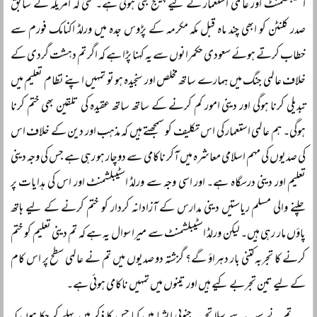
اسٹیبلشمنٹ اور عالمی استعمار کے لیے چیلنج بنی ہوئی ہے۔ حتیٰ کہ امریکہ کے سابق
صدر کلنٹن کو ابھی چند ماہ قبل مکہ مکرمہ کے پڑوس جدہ میں ورلڈ اکنامک فورم سے
خطاب کرتے ہوئے سعودی حکمرانوں سے یہ کہنا پڑا ہے کہ اگر تم دہشت گردی کے
خلاف عالمی جنگ میں ہمارے ساتھ مخلص اور سنجیدہ ہو تو تمہیں اپنے نظام تعلیم میں
تبدیلی کرنا ہوگی اور دینی امور کم کرنے کے ساتھ ساتھ عقیدہ کی تلقین بھی ختم کرنا
ہوگی۔ ہم عالمی استعمار کی اس تکلیف کو سمجھتے ہیں کہ مذہب اور دین کے خلاف اس
کی صدیوں کی مہم اسلامی معاشرہ میں آکر ناکامی سے دوچار ہو رہی ہے جس کی وجہ دینی
تعلیم اور دینی درسگاہ ہے۔ اور اسی وجہ سے ورلڈ اسٹیبلشمنٹ اور اس کی ہدایات پر
چلنے والی مسلم ریاستیں دینی مدارس کے آزادانہ کردار کو ختم کرنے کے لیے ہاتھ
پاؤں مار رہی ہیں۔ لیکن ورلڈ اسٹیبلشمنٹ سے میرا سوال یہ ہے کہ تم دینی تعلیم کو ختم
کرنے کا تجربہ کتنی بار دہراؤ گے؟ گزشتہ دو صدیوں میں تم نے عالمی سطح پر اس کام
کے لیے تین تجربے کیے ہیں اور تینوں میں تمہیں ناکامی ہوئی ہے۔