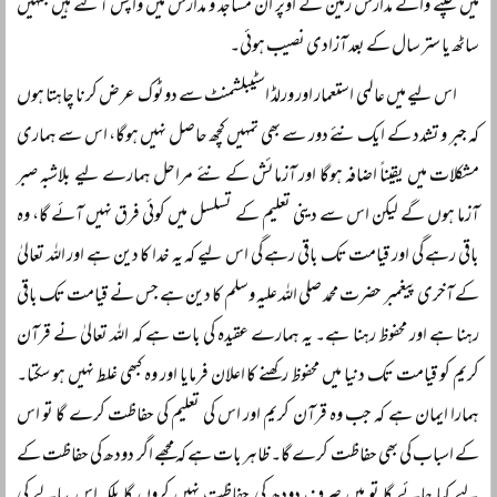
میں چلنے والے مدارس زمین کے اوپر ان مساجد و مدارس میں واپس آگئے ہیں جنہیں
ساٹھ یا ستر سال کے بعد آزادی نصیب ہوئی۔
اس لیے میں عالمی استعمار اور ورلڈ اسٹیبلشمنٹ سے دوٹوک عرض کرنا چاہتا ہوں
کہ جبر و تشدد کے ایک نئے دور سے بھی تمہیں کچھ حاصل نہیں ہوگا، اس سے ہماری
مشکلات میں یقیناً اضافہ ہوگا اور آزمائش کے نئے مراحل ہمارے لیے بلاشبہ صبر
آزما ہوں گے لیکن اس سے دینی تعلیم کے تسلسل میں کوئی فرق نہیں آئے گا، وہ
باقی رہے گی اور قیامت تک باقی رہے گی اس لیے کہ یہ خدا کا دین ہے اور اللہ تعالیٰ
کے آخری پیغمبر حضرت محمد صلی اللہ علیہ وسلم کا دین ہے جس نے قیامت تک باقی
رہنا ہے اور محفوظ رہنا ہے۔ یہ ہمارے عقیدہ کی بات ہے کہ اللہ تعالیٰ نے قرآن
کریم کو قیامت تک دنیا میں محفوظ رکھنے کا اعلان فرمایا اور وہ کبھی غلط نہیں ہو سکتا۔
ہمارا ایمان ہے کہ جب وہ قرآن کریم اور اس کی تعلیم کی حفاظت کرے گا تو اس
کے اسباب کی بھی حفاظت کرے گا۔ ظاہر بات ہے کہ مجھے اگر دودھ کی حفاظت کے