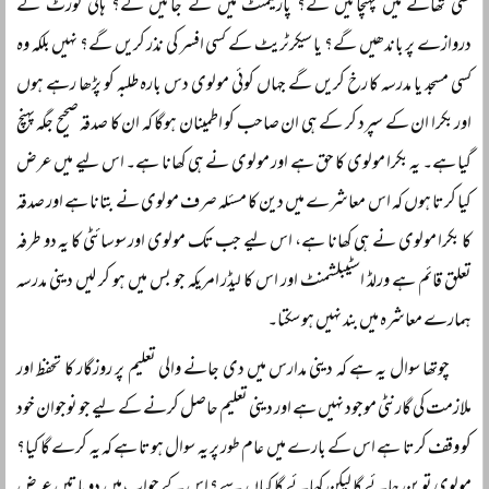
کسی تھانے میں پہنچائیں گے؟ پارلیمنٹ میں لے جائیں گے؟ ہائی کورٹ کے
دروازے پر باندھیں گے؟ یا سیکرٹریٹ کے کسی افسر کی نذر کریں گے؟ نہیں بلکہ وہ
کسی مسجد یا مدرسہ کا رخ کریں گے جہاں کوئی مولوی دس بارہ طلبہ کو پڑھا رہے ہوں
اور بکرا ان کے سپرد کر کے ہی ان صاحب کو اطمینان ہوگا کہ ان کا صدقہ صحیح جگہ پہنچ
گیا ہے۔ یہ بکرا مولوی کا حق ہے اور مولوی نے ہی کھانا ہے۔ اس لیے میں عرض
کیا کرتا ہوں کہ اس معاشرے میں دین کا مسئلہ صرف مولوی نے بتانا ہے اور صدقہ
کا بکرا مولوی نے ہی کھانا ہے، اس لیے جب تک مولوی اور سوسائٹی کا یہ دو طرفہ
تعلق قائم ہے ورلڈ اسٹیبلشمنٹ اور اس کا لیڈر امریکہ جو بس میں ہو کر لیں دینی مدرسہ
ہمارے معاشرہ میں بند نہیں ہو سکتا۔
چوتھا سوال یہ ہے کہ دینی مدارس میں دی جانے والی تعلیم پر روزگار کا تحفظ اور
ملازمت کی گارنٹی موجود نہیں ہے اور دینی تعلیم حاصل کرنے کے لیے جو نوجوان خود
کو وقف کرتا ہے اس کے بارے میں عام طور پر یہ سوال ہوتا ہے کہ یہ کرے گا کیا؟