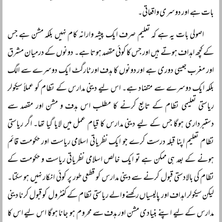
بات ہے اور دوسری واقعاتی۔
اصولی بات یہ ہے کہ تعلیم صرف ایک پیشہ وارانہ کام نہیں بلکہ مشن ہے جس
کے کچھ اہداف ہوتے ہیں اور جس کا کوئی مقصد ہوتا ہے۔ دونوں کے درمیان مشرق
اور مغرب جیسی دوری ہے اور دونوں کا ہدف اور ٹارگٹ ایک دوسرے سے الگ
بلکہ ایک دوسرے سے متضاد ہے۔ اس لیے دینی مدارس کے نظام کو عملاً سیکولر
ریاستی تعلیمی نظام کے تابع کرنے کا مطلب اس ہدف و مشن اور مقصد سے
دستبرداری ہوگا جس کے لیے دینی مدارس کا قیام عمل میں لایا گیا تھا۔ اگر ریاستی
نظام تعلیم اپنا قبلہ درست کرے جو ایک نظریاتی اسلامی ریاست اور حکومت قائم
ہونے کے بعد ہی ممکن ہے تو ایک خالص اسلامی نظریاتی ریاست و حکومت کے
نظام کی بالادستی قبول کرنے سے دینی مدارس کو قطعی طور پر کوئی انکار نہیں ہو سکتا۔
لیکن سیکولر اہداف اور پالیسیاں رکھنے والے ریاستی نظام کے کنٹرول کو قبول کرنا دینی
مدارس کے لیے اپنے بنیادی مشن اور ہدف سے محروم ہو جانا ہوگا اس لیے اس کا