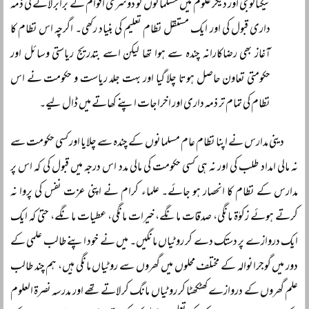
ٹیکنالوجی اور دیگر علوم میں مسلمانوں کو دوسری اقوام کے برابر لانے کی ذمہ
داری قبول کی اور ایک مستقل نظام تعلیم کی بنیاد رکھی۔ اگرچہ اس نظام کا
آغاز بھی رضاکارانہ چندہ سے ہوا تھا لیکن اسے بتدریج ریاستی وسائل اور
حکومتی تعاون حاصل ہوتا چلا گیا اور بہت جلد ریاست و حکومت نے اس
نظام کی تمام تر ذمہ داری اور اخراجات اپنے کھاتے میں ڈال لیے۔
دینی مدارس نے اپنا نظام عام مسلمانوں کے چندہ سے چلایا اور کسی حکومت سے
نہ مالی امداد طلب کی اور نہ ہی کسی حکومت کی مالی مدد اس درجہ میں قبول کی کہ اس پر
مدارس کے نظام کا انحصار ہو جائے۔ علماء کرام نے اپنی عزت نفس کی پروا نہ
کرتے ہوئے زکوٰۃ مانگی، صدقات مانگے، خیرات مانگی، عطیات مانگے، حتیٰ کہ ایک
ایک دروازے پر دستک دے کر روٹیاں مانگیں۔ میں نے خود اپنے طالب علمی کے
دور میں گوجرانوالہ کے مختلف محلوں میں گھروں سے روٹیاں مانگی ہیں، ہم چند طالب
علم گھروں کے دروازے کھٹکھٹا کر روٹیاں مانگ کر لاتے تھے اور مدرسہ نصرۃ العلوم