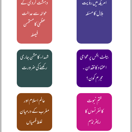
امریکہ میں رؤیت
دہشت گردی کے
ہلال کا مسئلہ
حوالہ سے عدالت
عظمیٰ کا مستحسن
فیصلہ
بیلٹ بکس پر عوامی
شہداء کا مشن جاری
اعتماد کا فقدان ۔
رکھنے کی ضرورت
مجرم کون؟
ختمِ نبوت
عالم اسلام اور
کانفرنسوں کا
مغرب کے درمیان
ریفرنڈم
غلط فہمیاں