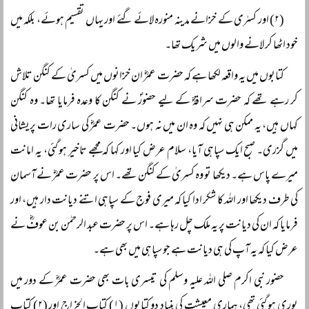
(۲) اور کسرٰی کے خزانے مدینہ منورہ لائے گئے اور یہاں تقسیم ہوئے، بلکہ میں
خود اٹھا کر لانے والوں میں شریک تھا۔
کتابوں میں یہ واقعہ لکھا ہے کہ حضرت عمرؓ ان خزانوں میں کسریٰ کے کنگن تلاش
کر رہے تھے کہ حضرت سراقہؓ کے لیے حضورؐ نے کنگن کا وعدہ فرمایا تھا۔ وہ کنگن
کہاں ہیں، یہ ممکن ہی نہیں کہ وہ ان میں نہ ہوں۔ حضرت عمرؓ کی ساری رات پریشانی
میں گزری۔ صبح ایک سپاہی آیا، سلام عرض کیا اور کہا کہ مجھے تاخیر ہو گئی، یہ امانت
میرے پاس ہے۔ دیکھا تو وہ کسریٰ کے کنگن تھے۔ اس پر حضرت عمرؓ نے آسمان
کی طرف دیکھا اور اللہ کا شکر ادا کیا کہ میری فوج کے سپاہی اتنے دیانت دار ہیں، اور
فرمایا کہ ان کی دیانت پر یہ ملک چل رہا ہے۔ اس پر حضرت عبد الرحمٰن بن عوفؓ نے
عرض کیا کہ یہ آپ کی ہی دیانت ہے جو سپاہی میں بھی ہے۔
حضور نبی اکرم صلی اللہ علیہ وسلم کی تیسری بات بھی حضرت عمرؓ کے دور میں
پوری ہو گئی تھی، ہماری معیشت کی بنیاد دو کتابوں (۱) کتاب الخراج اور (۲) کتاب