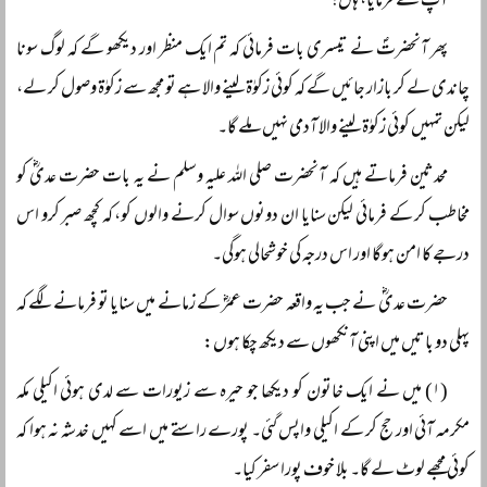
آپؐ نے فرمایا، ہاں!
پھر آنحضرتؐ نے تیسری بات فرمائی کہ تم ایک منظر اور دیکھو گے کہ لوگ سونا
چاندی لے کر بازار جائیں گے کہ کوئی زکوٰۃ لینے والا ہے تو مجھ سے زکوٰۃ وصول کر لے،
لیکن تمہیں کوئی زکوٰۃ لینے والا آدمی نہیں ملے گا۔
محدثین فرماتے ہیں کہ آنحضرت صلی اللہ علیہ وسلم نے یہ بات حضرت عدیؓ کو
مخاطب کر کے فرمائی لیکن سنایا ان دونوں سوال کرنے والوں کو، کہ کچھ صبر کرو اس
درجے کا امن ہوگا اور اس درجہ کی خوشحالی ہوگی۔
حضرت عدیؓ نے جب یہ واقعہ حضرت عمرؓ کے زمانے میں سنایا تو فرمانے لگے کہ
پہلی دو باتیں میں اپنی آنکھوں سے دیکھ چکا ہوں:
(۱) میں نے ایک خاتون کو دیکھا جو حیرہ سے زیورات سے لدی ہوئی اکیلی مکہ
مکرمہ آئی اور حج کر کے اکیلی واپس گئی۔ پورے راستے میں اسے کہیں خدشہ نہ ہوا کہ
کوئی مجھے لوٹ لے گا۔ بلا خوف پورا سفر کیا۔