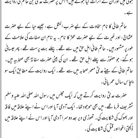
ہوتی ہیں اور ان کے اثرات کیا ہوتے ہیں؟ اس پر حضرت عدی بن حاتمؓ کی روایت
ہے۔
حاتم طائی کا نام سخاوت کے لیے ضرب المثل ہے، جیسے حیا کے لیے حضرت
عثمانؓ، اور غیرت کے لیے حضرت عمرؓ کا نام۔ یہ نام ان صفات کی علامت کے
طور پر مشہور ہیں۔ حاتم طائی اہلِ حق میں سے تھے۔ پہلے بت پرست تھے، پھر عیسائی
ہوگئے، جو حضورؐ سے پہلے اہلِ حق تھے۔ ان کی بیٹی حضرت سفانہؓ بھی صحابیہ ہیں۔
حاتم طائی کے بیٹے عدیؓ معمر صحابہ میں سے تھے۔ ایک روایت کے مطابق ایک سو
پچاس سال عمر پائی۔
حضرت عدیؓ روایت کرتے ہیں کہ ایک مجلس میں رسول اللہ صلی اللہ علیہ وسلم
تشریف فرما تھے، میں بھی موجود تھا۔ ایک آدمی آیا اور اس نے اپنے علاقہ میں فاقہ
اور بھوک کی شکایت کی۔ تھوڑی دیر بعد دوسرا آدمی آیا اور اس نے اپنے علاقہ میں
ڈکیتی اغوا اور قتل کی شکایت کی۔