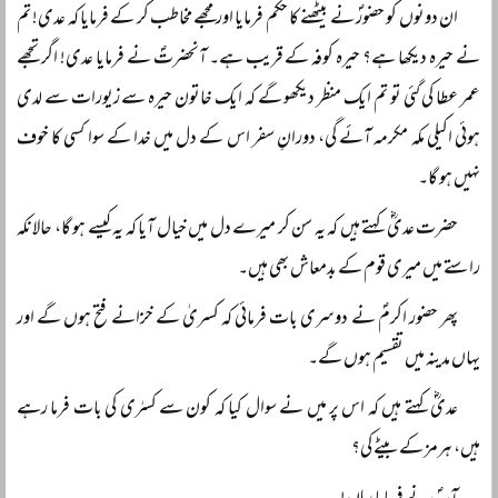
ان دونوں کو حضورؐ نے بیٹھنے کا حکم فرمایا اور مجھے مخاطب کر کے فرمایا کہ عدی! تم
نے حیرہ دیکھا ہے؟ حیرہ کوفہ کے قریب ہے۔ آنحضرتؐ نے فرمایا عدی! اگر تجھے
عمر عطا کی گئی تو تم ایک منظر دیکھو گے کہ ایک خاتون حیرہ سے زیورات سے لدی
ہوئی اکیلی مکہ مکرمہ آئے گی، دورانِ سفر اس کے دل میں خدا کے سوا کسی کا خوف
نہیں ہو گا۔
حضرت عدیؓ کہتے ہیں کہ یہ سن کر میرے دل میں خیال آیا کہ یہ کیسے ہو گا، حالانکہ
راستے میں میری قوم کے بدمعاش بھی ہیں۔
پھر حضور اکرمؐ نے دوسری بات فرمائی کہ کسریٰ کے خزانے فتح ہوں گے اور
یہاں مدینہ میں تقسیم ہوں گے۔
عدیؓ کہتے ہیں کہ اس پر میں نے سوال کیا کہ کون سے کسرٰی کی بات فرما رہے
ہیں، ہرمز کے بیٹے کی؟