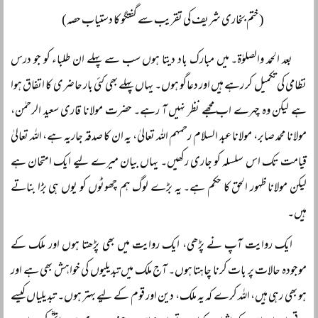
(ختم بخاری شریف کی تقریب سے گفتگو کا دستیاب حصہ)
بعد الحمد والصلوٰۃ۔ میں مبارک باد دیتا ہوں سب سے پہلے ان طلباء کو جو درس
نظامی کی تکمیل کر رہے ہیں اور دعاگو ہوں۔ یہاں پہلے بھی کئی بار حاضری کا اتفاق ہوا
ہے لیکن وہ چہرے اب مجھے نظر نہیں آ رہے۔ حضرت مولانا قاری سعید الرحمٰن،
مولانا محمد صابر، مولانا عبد السلام رحمہم اللہ تعالیٰ، یہ ان کا صدقہ جاریہ ہے، اللہ تعالیٰ
قیامت تک اس سلسلہ کو جاری رکھیں۔ یہاں بیان میرے لیے ایک امتحان ہے
لیکن مولانا ظہور الحق کا حکم ہے۔ یہ بڑے لوگ ہم چھوٹوں کو یوں ہی بڑا بناتے
ہیں۔
ایک روایت آپ نے پڑھی، ایک روایت میں بھی پڑھتا ہوں اور ملک کے
موجودہ حالات پر بات کرنا چاہتا ہوں۔ آج ملک میں تبدیلیوں کی خواہش بھی ہے اور
ہو بھی رہی ہیں، اللہ کرے کہ یہ ملک، دین اور قوم کے لیے بہتر ہوں۔ تبدیلیاں کیسے