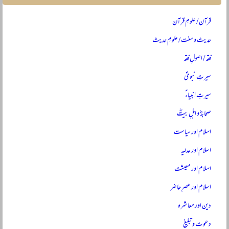
قرآن / علومِ قرآن
حدیث و سنت / علومِ حدیث
فقہ / اصولِ فقہ
سیرتِ نبویؐ
سیرتِ انبیاءؑ
صحابہؓ و اہلِ بیتؓ
اسلام اور سیاست
اسلام اور عدلیہ
اسلام اور معیشت
اسلام اور عصرِ حاضر
دین اور معاشرہ
دعوت و تبلیغ