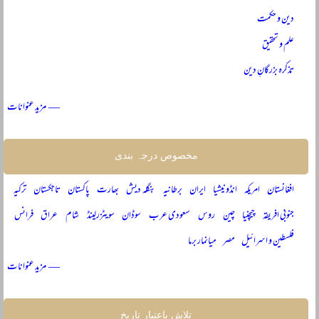
دین و حکمت
علم و تحقیق
تذکرہ بزرگانِ دین
— مزید عنوانات
مخصوص درجہ بندی
افغانستان
امریکہ
انڈونیشیا
ایران
برطانیہ
بنگلہ دیش
بھارت
پاکستان
تاجکستان
ترکیہ
جنوبی افریقہ
چیچنیا
چین
روس
سعودی عرب
سوڈان
سویٹزرلینڈ
شام
عراق
فرانس
فلسطین و اسرائیل
مصر
میانمار برما
— مزید عنوانات
تلاش باعتبار تاریخ