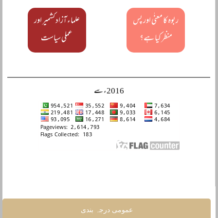
ربوہ کا معنٰی اور پس
علماء آزاد کشمیر اور
منظر کیا ہے؟
عملی سیاست
2016ء سے
عمومی درجہ بندی