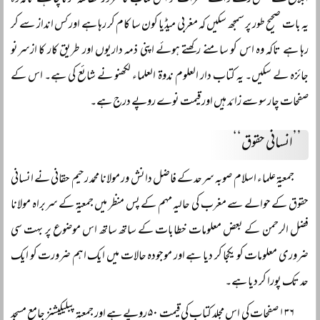
یہ بات صحیح طور پر سمجھ سکیں کہ مغربی میڈیا کون سا کام کر رہا ہے اور کس انداز سے کر
رہا ہے تاکہ وہ اس کو سامنے رکھتے ہوئے اپنی ذمہ داریوں اور طریق کار کا ازسرنو
جائزہ لے سکیں۔ یہ کتاب دار العلوم ندوۃ العلماء لکھنو نے شائع کی ہے۔ اس کے
صفحات چار سو سے زائد ہیں اور قیمت نوے روپے درج ہے۔
’’انسانی حقوق‘‘
جمعیۃ علماء اسلام صوبہ سرحد کے فاضل دانش ور مولانا محمد رحیم حقانی نے انسانی
حقوق کے حوالے سے مغرب کی حالیہ مہم کے پس منظر میں جمعیۃ کے سربراہ مولانا
فضل الرحمن کے بعض معلومات خطابات کے ساتھ ساتھ اس موضوع پر بہت سی
ضروری معلومات کو یکجا کر دیا ہے اور موجودہ حالات میں ایک اہم ضرورت کو ایک
حد تک پورا کر دیا ہے۔
۱۳۶ صفحات کی اس مجلد کتاب کی قیمت ۵۰ روپے ہے اور جمعیۃ پبلیکیشنز جامع مسجد