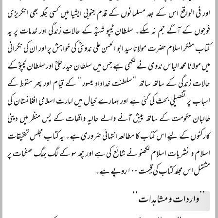
اور فی الواقع اس کے بعد مسلمانوں کے قدم جنوبی ایشیا میں کسی جگہ بھی انگریزی
فوجوں کے آگے جم نہ سکے۔ سلطان ٹیپو شہیدؒ کے حالات زندگی اور خدمات پر یہ
کتاب مفکر اسلام حضرت مولانا سید ابو الحسن علی ندویؒ کی خواہش پر اور ان کی نگرانی
میں مولانا محمد الیاس ندوی نے لکھی ہے جس میں سلطان حیدر علیؒ اور سلطان ٹیپوؒ کے
حالات زندگی کے ساتھ ساتھ ’’سلطنت خداداد میسور‘‘ کے قیام اور پھر سقوط کے
اسباب پر تفصیلی بحث کی گئی ہے اور ہمارے خیال میں امارت اسلامی افغانستان کی
طالبان حکومت کے ساتھ پیش آنے والے حالیہ واقعات کے پس منظر میں دینی
کارکنوں کے لیے اس کتاب کا مطالعہ انتہائی ضروری ہے۔ یہ کتاب مجلس تحقیقات
اسلام و نشریات اسلام لکھنو نے شائع کی ہے اور چھ سو کے لگ بھگ صفحات پر
مشتمل اس مجلد کتاب کی قیمت ۱۰۰ روپے ہے۔
’’واردات و مشاہدات‘‘