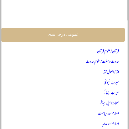
عمومی درجہ بندی
قرآن / علومِ قرآن
حدیث و سنت / علومِ حدیث
فقہ / اصولِ فقہ
سیرتِ نبویؐ
سیرتِ انبیاءؑ
صحابہؓ و اہلِ بیتؓ
اسلام اور سیاست
اسلام اور عدلیہ