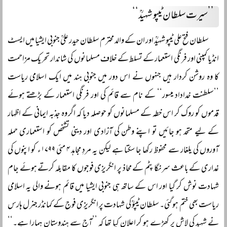
’’سیرت سلطان ٹیپو شہیدؒ‘‘
سلطان فتح علی ٹیپو شہیدؒ اور ان کے والد محترم سلطان حیدر علیؒ جنوبی ایشیا میں ایسٹ
انڈیا کمپنی اور فرنگی استعمار کے تسلط کے خلاف مسلمانوں کی شاندار تحریک مزاحمت
کا وہ روشن کردار ہیں جنہوں نے اس دور میں جنوبی ہند میں ایک اسلامی ریاست
’’سلطنت خداداد میسور‘‘ کے نام سے قائم کی اور فرنگی استعمار کے بڑھتے ہوئے
قدموں کو روک کر اس خطہ کے مسلمانوں کو حوصلہ دیا کہ اگر وہ جذبہ ایمانی کے اظہار
کے لیے متحد ہو جائیں تو اپنے وطن کی آزادی اور دینی تشخص کو استعماری حملہ
آوروں کی یلغار سے محفوظ رکھا جا سکتا ہے لیکن یہ مردِ مجاہد ۴ مئی ۱۷۹۹ء کو اپنوں کی
غداری کے باعث سرنگا پٹم کے محاذ پر انگریزی فوجوں کا مقابلہ کرتے ہوئے جام
شہادت نوش کر گیا اور اس کے ساتھ ہی جنوبی ایشیا میں قائم ہونے والی یہ اسلامی
ریاست بھی ختم ہو گئی۔ سلطان ٹیپوؒ کی شہادت پر انگریزی فوج کے کمانڈر جنرل ہارس
نے شہید کی لاش پر کھڑے ہو کر اعلان کیا تھا کہ ’’آج سے ہندوستان ہمارا ہے۔‘‘