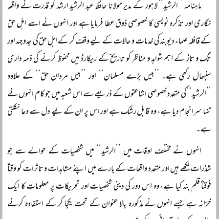
ماہنامہ ’’الرشید‘‘ لاہور کے مدیر مولانا حافظ عبد الرشید ارشد کو قدرت نے واقعہ
نگاری اور تذکرہ نویسی کا خصوصی ذوق عطا فرمایا ہے اور انہوں نے اسے اہل حق
کے قافلہ علماء دیوبند کی خدمات و حالات کے لیے وقف کر کے اہل حق کی جدوجہد اور
تگ و تاز کے اہم شواہد و مناظر کو تاریخ کے ریکارڈ میں محفوظ کرنے کی ذمہ داری
سنبھال رکھی ہے۔ ’’بیس بڑے مسلمان‘‘ اور ’’بیس مردان حق‘‘ کے علاوہ
’’الرشید‘‘ کی متعدد خصوصی اشاعتوں کے ذریعے سے اس شعبہ میں جو کام انہوں نے
تنہا سرانجام دیا ہے، وہ قابل رشک ہے اور اس پر ان کے لیے دل سے دعا نکلتی
ہے۔
انہوں نے مختلف اوقات میں ’’الرشید‘‘ میں شخصیات کے حوالے سے جو
شذرات لکھے ہیں اور متعدد واقعات کے بارے میں اپنے مشاہدات و تاثرات کو وقتاً
فوقتاً قلم بند کیا ہے، وہ اس دور کی دینی شخصیات اور تحریکات پر معلومات کا ایک
خزانہ ہے جسے انہوں نے مذکورہ بالا عنوان کے تحت یکجا کر کے استفادہ کرنے