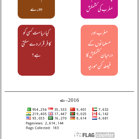
مغرب کی کشمکش
دورے
مغرب اور
کیا ریاست کسی کو
مسلمانوں کے
کافر قرار دے سکتی
درمیان کشمکش کا
ہے؟
فیصلہ کن مورچہ
2016ء سے