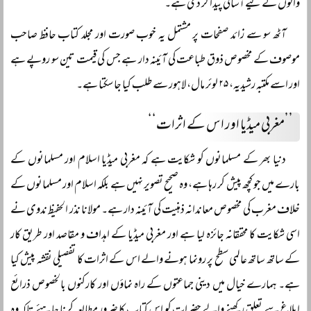
والوں کے لیے آسانی پیدا کر دی ہے۔
آٹھ سو سے زائد صفحات پر مشتمل یہ خوب صورت اور مجلد کتاب حافظ صاحب
موصوف کے مخصوص ذوق طباعت کی آئینہ دار ہے جس کی قیمت تین سو روپے ہے
اور اسے مکتبہ رشیدیہ، ۲۵ لوئر مال، لاہور سے طلب کیا جا سکتا ہے۔
’’مغربی میڈیا اور اس کے اثرات‘‘
دنیا بھر کے مسلمانوں کو شکایت ہے کہ مغربی میڈیا اسلام اور مسلمانوں کے
بارے میں جو کچھ پیش کر رہا ہے، وہ صحیح تصویر نہیں ہے بلکہ اسلام اور مسلمانوں کے
خلاف مغرب کی مخصوص معاندانہ ذہنیت کی آئینہ دار ہے۔ مولانا نذر الحفیظ ندوی نے
اسی شکایت کا محققانہ جائزہ لیا ہے اور مغربی میڈیا کے اہداف و مقاصد اور طریق کار
کے ساتھ ساتھ عالمی سطح پر رونما ہونے والے اس کے اثرات کا تفصیلی نقشہ پیش کیا
ہے۔ ہمارے خیال میں دینی جماعتوں کے راہ نماؤں اور کارکنوں بالخصوص ذرائع
ابلاغ سے تعلق رکھنے والے حضرات کو اس کتاب کا ضرور مطالعہ کرنا چاہئے تاکہ وہ