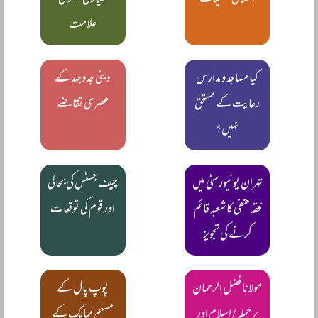
علامت
کیا مساجد و مدارس
دینی جدوجہد کے
رعایت کے مستحق
عصری تقاضے
نہیں؟
تہران یونیورسٹی میں
چیف جسٹس کی بحالی
فقہ حنفی کا شعبہ قائم
اور قوم کی توقعات
کرنے کی تجویز
مولانا فضل الرحمان
پوپ پال کے
پر حملہ / اسلام اور
مسلم ممالک کے