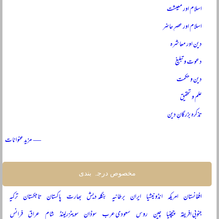
اسلام اور معیشت
اسلام اور عصرِ حاضر
دین اور معاشرہ
دعوت و تبلیغ
دین و حکمت
علم و تحقیق
تذکرہ بزرگانِ دین
— مزید عنوانات
مخصوص درجہ بندی
افغانستان
امریکہ
انڈونیشیا
ایران
برطانیہ
بنگلہ دیش
بھارت
پاکستان
تاجکستان
ترکیہ
جنوبی افریقہ
چیچنیا
چین
روس
سعودی عرب
سوڈان
سویٹزرلینڈ
شام
عراق
فرانس