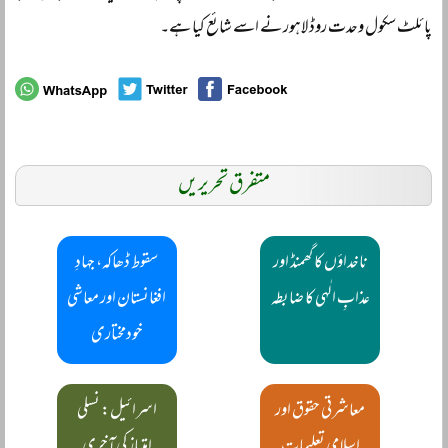
پائلٹ سکول وحدت روڈ لاہور نے اسے شائع کیا ہے۔
متفرق تحریریں
ناخداؤں کا گھمنڈ اور
سقوط ڈھاکہ، جہادِ
عذابِ الٰہی کا ضابطہ
افغانستان اور معاشی
خودمختاری
معاشرتی حقوق اور
اسرائیل: نسلی
اسلامی تعلیمات
امتیاز کی آخری