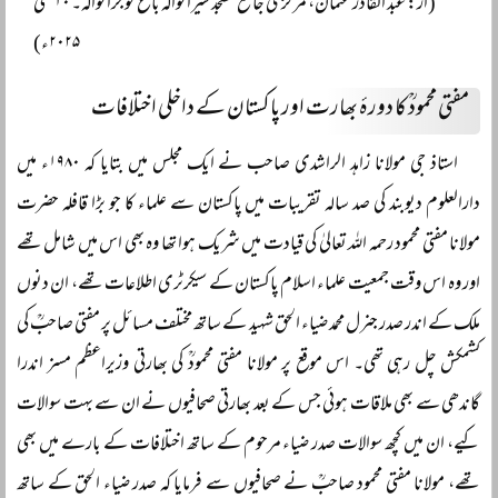
(از: عبد القادر عثمان، مرکزی جامع مسجد شیرانوالہ باغ گوجرانوالہ۔ ۱۰ مئی
۲۰۲۵ء)
مفتی محمودؒ کا دورۂ بھارت اور پاکستان کے داخلی اختلافات
استاذ جی مولانا زاہد الراشدی صاحب نے ایک مجلس میں بتایا کہ ۱۹۸۰ء میں
دارالعلوم دیوبند کی صد سالہ تقریبات میں پاکستان سے علماء کا جو بڑا قافلہ حضرت
مولانا مفتی محمود رحمہ اللہ تعالیٰ کی قیادت میں شریک ہوا تھا وہ بھی اس میں شامل تھے
اور وہ اس وقت جمعیت علماء اسلام پاکستان کے سیکرٹری اطلاعات تھے، ان دنوں
ملک کے اندر صدر جنرل محمد ضیاء الحق شہید کے ساتھ مختلف مسائل پر مفتی صاحبؒ کی
کشمکش چل رہی تھی۔ اس موقع پر مولانا مفتی محمودؒ کی بھارتی وزیراعظم مسز اندرا
گاندھی سے بھی ملاقات ہوئی جس کے بعد بھارتی صحافیوں نے ان سے بہت سوالات
کیے، ان میں کچھ سوالات صدر ضیاء مرحوم کے ساتھ اختلافات کے بارے میں بھی
تھے، مولانا مفتی محمود صاحبؒ نے صحافیوں سے فرمایا کہ صدر ضیاء الحق کے ساتھ