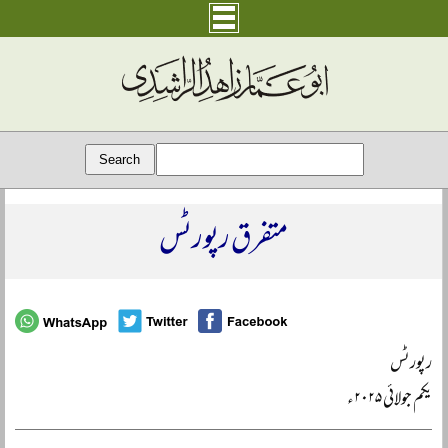
متفرق رپورٹس
رپورٹس
یکم جولائی ۲۰۲۵ء