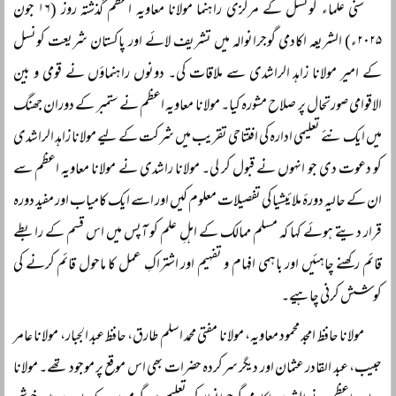
سنی علماء کونسل کے مرکزی راہنما مولانا معاویہ اعظم گذشتہ روز (۱۶ جون
۲۰۲۵ء) الشریعہ اکادمی گوجرانوالہ میں تشریف لائے اور پاکستان شریعت کونسل
کے امیر مولانا زاہد الراشدی سے ملاقات کی۔ دونوں راہنماؤں نے قومی و بین
الاقوامی صورتحال پر صلاح مشورہ کیا۔ مولانا معاویہ اعظم نے ستمبر کے دوران جھنگ
میں ایک نئے تعلیمی ادارہ کی افتتاحی تقریب میں شرکت کے لیے مولانا زاہد الراشدی
کو دعوت دی جو انہوں نے قبول کر لی۔ مولانا راشدی نے مولانا معاویہ اعظم سے
ان کے حالیہ دورۂ ملائیشیا کی تفصیلات معلوم کیں اور اسے ایک کامیاب اور مفید دورہ
قرار دیتے ہوئے کہا کہ مسلم ممالک کے اہلِ علم کو آپس میں اس قسم کے رابطے
قائم رکھنے چاہئیں اور باہمی افہام و تفہیم اور اشتراکِ عمل کا ماحول قائم کرنے کی
کوشش کرنی چاہیے۔
مولانا حافظ امجد محمود معاویہ، مولانا مفتی محمد اسلم طارق، حافظ عبد الجبار، مولانا عامر
حبیب، عبد القادر عثمان اور دیگر سرکردہ حضرات بھی اس موقع پر موجود تھے۔ مولانا