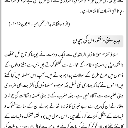
سکے کیونکہ جس طرح مجرم کو سزا دینا ضروری ہے اسی طرح کسی بے گناہ کو سزا سے
بچانا بھی انصاف کا تقاضا ہے۔
(از: حافظ شاہد الرحمٰن میر ۔ ۹ جون ۲۰۲۵ء)
جدید دینی دانشوروں کی پہچان
استاذ محترم مولانا زاہد الراشدی سے ایک دوست نے پوچھا کہ آج کل مختلف
دانشور میڈیا پر اسلامی احکام کے حوالے سے گفتگو کرتے ہیں جس سے سننے والوں کے
ذہنوں میں طرح طرح کے سوالات پیدا ہو جاتے ہیں۔ آپ اس سلسلہ میں کیا کہتے
ہیں؟ انہوں نے کہا کہ ہماری نئی نسل بلکہ موجودہ مسلمانوں کی اکثریت بھی ضروری
دینی تعلیمات سے آگاہ نہیں ہے، جبکہ مغرب کے لا دینی فلسفہ و ثقافت کی چوطرفہ
یلغار نے ان کی دین سے بے خبری کا فائدہ اٹھاتے ہوئے ان کے سامنے شکوک و
شبہات کے جنگل کھڑے کر رکھے ہیں۔ اس ماحول میں جو دانشور شکوک و شبہات کے
کانٹے چننے اور ان کو کم کرنے کی بات کرتے ہیں، میرے خیال میں وہ دین و ملت کی