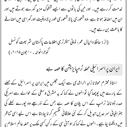
خدمت کر رہے ہیں۔ اور جن کی باتوں سے ایسے شکوک مزید گہرے ہوتے ہیں اور
ان میں اضافہ ہوتا ہے، وہ شعوری یا لا شعوری طور پر لا دینیت اور گمراہی میں اضافے
کا باعث بن رہے ہیں۔
(از: حافظ دانیال عمر، ڈپٹی سیکرٹری اطلاعات پاکستان شریعت کونسل
گوجرانوالہ ۔ ۱۰ جون ۲۰۲۵ء)
ایران پر اسرائیلی حملہ ٹرمپایزیشن کا حصہ ہے
استاذ محترم مولانا زاہد الراشدی سے ایک مجلس میں ایران پر اسرائیل کے حملے
کے بارے میں پوچھا گیا تو انہوں نے کہا کہ یہ مشرق وسطی کے حوالے سے امریکی
صدر ڈونالڈ ٹرمپ کے اس پلان کا حصہ ہے جس کے ذریعے وہ پورے خطے کی
جغرافیائی سرحدیں تبدیل کر کے نئی علاقائی تقسیم کرنا چاہتا ہے اس لیے اسی تناظر
میں دیکھنا چاہیے۔ انہوں نے کہا کہ او آئی سی کے رکن کسی ملک پر حملہ عالم اسلام پر