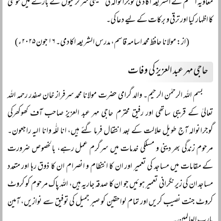
معاویہ اعظم نے الشریعہ اکادمی گوجرانوالہ کی تعلیمی سرگرمیوں کے بارے میں خوشی
کا اظہار کیا اور ترقی و برکات کے لیے دعا کی۔
(از: مولانا حافظ محمد اسامہ قاسم، مدرس الشریعہ اکادمی۔ ۱۶ جون ۲۰۲۵ء)
حاجی مہر عبد العزیز کی وفات
بسم اللہ الرحمٰن الرحیم۔ والد گرامی حضرت مولانا محمد سرفراز خان صفدر رحمہ اللہ
تعالیٰ کے قریبی ساتھی اور رفیق محترم حاجی مہر عبد العزیز صاحب آف کھوکھرکی
گوجرانوالہ آج طویل علالت کے بعد انتقال فرما گئے ہیں، انا للّٰہ وانا الیہ راجعون۔
مرحوم زندگی بھر دینی و مسلکی خدمات میں سرگرم عمل رہے، بالخصوص ضرورت
کے مقامات میں مساجد کی تعمیر اور ان کا انتظام و انصرام ان کا ذوق رہا اور متعدد
مساجد ان کی زیر نگرانی تعمیر ہوئیں جو ان کا صدقہ جاریہ ہیں، اللہ پاک مرحوم کو کروٹ
کروٹ جنت نصیب کریں اور تمام لواحقین کو صبر جمیل کی توفیق سے نوازیں، آمین
یارب العالمین۔