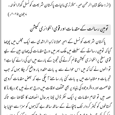
(از: حافظ شاہد الرحمٰن میر، سیکرٹری مالیات پاکستان شریعت کونسل گوجرانوالہ۔
۷ جون ۲۰۲۵ء)
توہینِ رسالت کے مقدمات اور قومی انکوائری کمیشن
پاکستان شریعت کونسل کے امیر مولانا زاہد الراشدی سے ایک مجلس میں پوچھا
گیا کہ توہین رسالتؐ کے سلسلے میں ملک بھر میں درج مقدمات کی چھان بین کے لیے
قومی سطح پر انکوائری کمیشن قائم کرنے کی تجویز کے بارے میں ان کی رائے کیا ہے؟
تو انہوں نے کہا کہ میں اس حوالے سے یہ بات متعدد بار واضح کر چکا ہوں کہ جب
تجربات و مشاہدات میں یہ بات کئی بار سامنے آ چکی ہے کہ بعض مقدمات گروہی
مخاصمت اور دیگر وجوہ کی بنیاد پر بھی مختلف اوقات میں درج ہوئے ہیں جو ریکارڈ کا
حصہ ہیں تو تمام مقدمات پر ایک نظر ڈال لینا بہرحال انصاف کا تقاضا ہے تاکہ
گستاخوں کو کیفر کردار تک پہنچانے کے ساتھ ساتھ بے گناہوں کو سزا سے بچایا جا