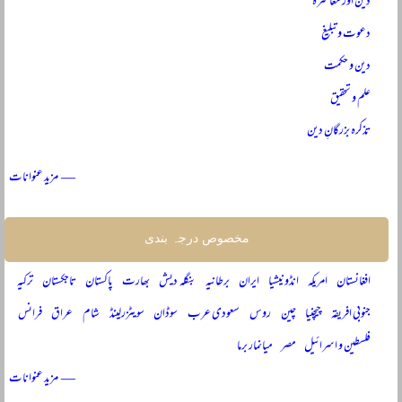
دین اور معاشرہ
دعوت و تبلیغ
دین و حکمت
علم و تحقیق
تذکرہ بزرگانِ دین
— مزید عنوانات
مخصوص درجہ بندی
افغانستان
امریکہ
انڈونیشیا
ایران
برطانیہ
بنگلہ دیش
بھارت
پاکستان
تاجکستان
ترکیہ
جنوبی افریقہ
چیچنیا
چین
روس
سعودی عرب
سوڈان
سویٹزرلینڈ
شام
عراق
فرانس
فلسطین و اسرائیل
مصر
میانمار برما
— مزید عنوانات