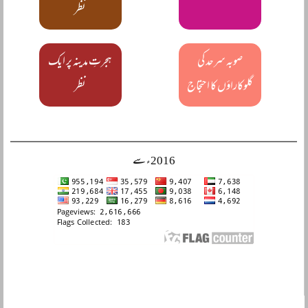
نظر
صوبہ سرحد کی
ہجرتِ مدینہ پر ایک
گلوکاراؤں کا احتجاج
نظر
2016ء سے