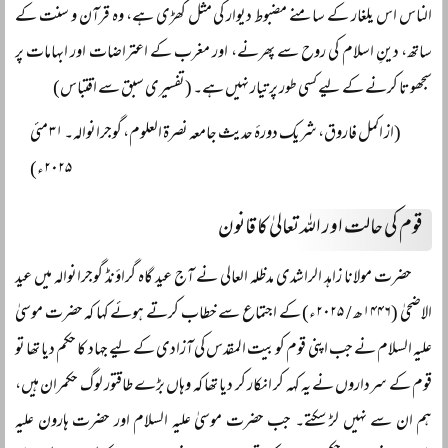
الناس اس یلغار کے سامنے مضبوط دیوار کی مثل کھڑی ہے، وہ قرآن و سنت کے
ساتھ، دینِ اسلام کی روح سے پھرنے، اور مغرب کے اعتراضات اور ابہامات پر
سجھوتا کرنے کے لیے کسی طور پر تیار نہیں ہے۔ (تفسیری سبق سے اقتباس)
(از اکمل فاروق، شریک دورۂ حدیث جامعہ نصرۃ العلوم، گوجرانوالہ۔ ۳۱ مئی
۲۰۲۵ء)
قوم کی حالت اور اللہ تعالیٰ کا قانون
حضرت مولانا زاہد الراشدی مدظلہ العالی نے آج عید گاہ گراؤنڈ گوجرانوالہ میں عید
الاضحیٰ (۱۴۴۶ھ / ۲۰۲۵ء) کے اجتماع سے خطاب کرتے ہوئے کہا کہ حضرت موسیٰ
علیہ السلام نے جب اپنی قوم کو بیت المقدس کی آزادی کے لیے جہاد کا حکم دیا تھا تو
قوم کے سرداروں نے یہ کہہ کر انکار کر دیا تھا کہ وہاں بڑے طاقتور لوگ حکمران ہیں،
ہم ان سے نہیں لڑ سکتے۔ جب حضرت موسیٰ علیہ السلام اور حضرت ہارون علیہ