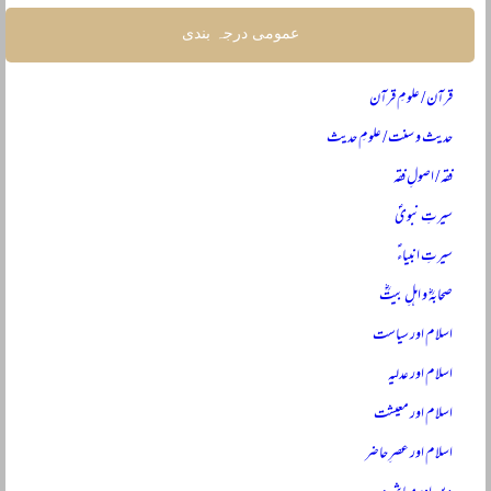
عمومی درجہ بندی
قرآن / علومِ قرآن
حدیث و سنت / علومِ حدیث
فقہ / اصولِ فقہ
سیرتِ نبویؐ
سیرتِ انبیاءؑ
صحابہؓ و اہلِ بیتؓ
اسلام اور سیاست
اسلام اور عدلیہ
اسلام اور معیشت
اسلام اور عصرِ حاضر