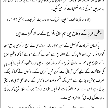
وطن کی حفاظت و سلامتی اور مسلح افواج کی فتح و کامیابی کے لئے پرسوز دعا کرائی اور
جامعہ میں جمعہ کی شام تعطیلات کر دی گئیں۔
(از: حافظ عاطف حسین، شریک دورہ حدیث شریف۔ ۷ مئی ۲۰۲۵ء)
وطنِ عزیز کے دفاع میں ہم اپنی افواج کے ساتھ کھڑے ہیں
پاکستان شریعت کونسل کے امیر مولانا زاہد الراشدی نے آج مرکزی جامع مسجد
گوجرانوالہ میں جمعۃ المبارک کے اجتماع سے خطاب کرتے ہوئے کہا کہ وطنِ عزیز
کے دفاع میں ہم سب اپنی افواج کے ساتھ کھڑے ہیں اور وطن کے ایک ایک چپہ
کی حفاظت کے لیے کسی قربانی سے گریز نہیں کریں گے۔ انہوں نے کہا کہ جنگ
صرف جوش و جذبے سے نہیں بلکہ نظم و ضبط اور ڈسپلن کے ساتھ بھی لڑی اور جیتی
جاتی ہے اس لیے تمام اختلافات کو ایک طرف رکھتے ہوئے اپنی فوجی کمان کی
ہدایات کی پابندی کرنا ضروری ہے۔