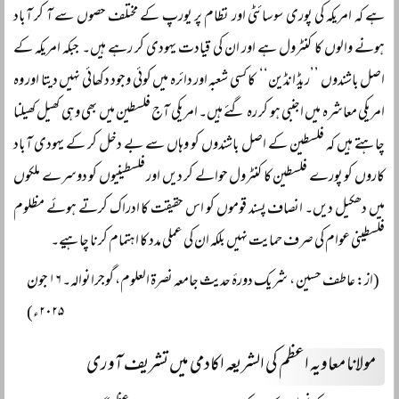
ہے کہ امریکہ کی پوری سوسائٹی اور نظام پر یورپ کے مختلف حصوں سے آ کر آباد
ہونے والوں کا کنٹرول ہے اور ان کی قیادت یہودی کر رہے ہیں۔ جبکہ امریکہ کے
اصل باشندوں ’’ریڈ انڈین‘‘ کا کسی شعبہ اور دائرہ میں کوئی وجود دکھائی نہیں دیتا اور وہ
امریکی معاشرہ میں اجنبی ہو کر رہ گئے ہیں۔ امریکی آج فلسطین میں بھی وہی کھیل کھیلنا
چاہتے ہیں کہ فلسطین کے اصل باشندوں کو وہاں سے بے دخل کر کے یہودی آباد
کاروں کو پورے فلسطین کا کنٹرول حوالے کر دیں اور فلسطینیوں کو دوسرے ملکوں
میں دھکیل دیں۔ انصاف پسند قوموں کو اس حقیقت کا ادراک کرتے ہوئے مظلوم
فلسطینی عوام کی صرف حمایت نہیں بلکہ ان کی عملی مدد کا اہتمام کرنا چاہیے۔
(از: عاطف حسین ، شریک دورۂ حدیث جامعہ نصرۃ العلوم، گوجرانوالہ۔ ۱۶ جون
۲۰۲۵ء)
مولانا معاویہ اعظم کی الشریعہ اکادمی میں تشریف آوری