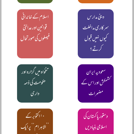
دینی مدارس
اسلام کے خاندانی
سرکاری مداخلت
قوانین اور عدالتی
کیوں نہیں قبول
فیصلوں کی صورتحال
کرتے؟
سعودیہ ایران
تنخواہ میں گزارہ اور
کشمکش اور اس کے
حکومت کی ذمہ
مضمرات
داری
دستور پاکستان کی
۱۰ اکتوبر کے
اسلامی بنیادیں
’’الاہرام‘‘ پر ایک