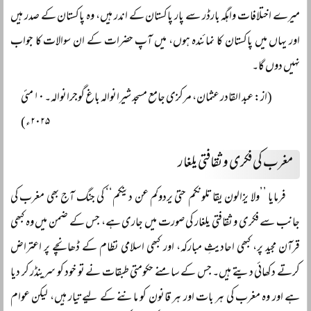
میرے اختلافات واہگہ بارڈر سے پار پاکستان کے اندر ہیں، وہ پاکستان کے صدر ہیں
اور یہاں میں پاکستان کا نمائندہ ہوں، میں آپ حضرات کے ان سوالات کا جواب
نہیں دوں گا۔
(از: عبد القادر عثمان، مرکزی جامع مسجد شیرانوالہ باغ گوجرانوالہ۔ ۱۰ مئی
۲۰۲۵ء)
مغرب کی فکری و ثقافتی یلغار
فرمایا ’’ولا یزالون یقاتلونکم حتیٰ یردوکم عن دینکم‘‘ کی جنگ آج بھی مغرب کی
جانب سے فکری و ثقافتی یلغار کی صورت میں جاری ہے، جس کے ضمن میں وہ کبھی
قرآن مجید پر، کبھی احادیثِ مبارکہ، اور کبھی اسلامی نظام کے ڈھانچے پر اعتراض
کرتے دکھائی دیتے ہیں۔ جس کے سامنے حکومتی طبقات نے تو خود کو سرینڈر کر دیا
ہے اور وہ مغرب کی ہر بات اور ہر قانون کو ماننے کے لیے تیار ہیں، لیکن عوام