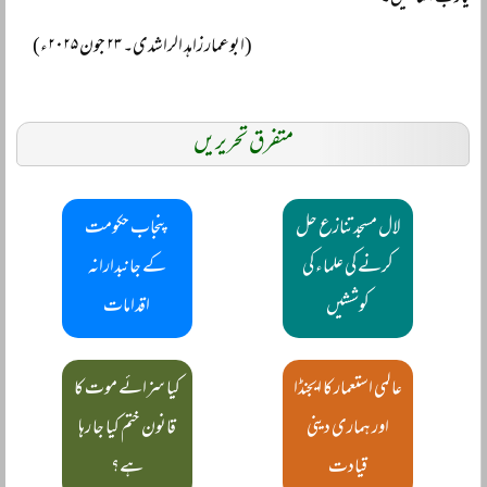
(ابوعمار زاہد الراشدی۔ ۲۳ جون ۲۰۲۵ء)
متفرق تحریریں
لال مسجد تنازع حل
پنجاب حکومت
کرنے کی علماء کی
کے جانبدارانہ
کوششیں
اقدامات
عالمی استعمار کا ایجنڈا
کیا سزائے موت کا
اور ہماری دینی
قانون ختم کیا جا رہا
قیادت
ہے؟