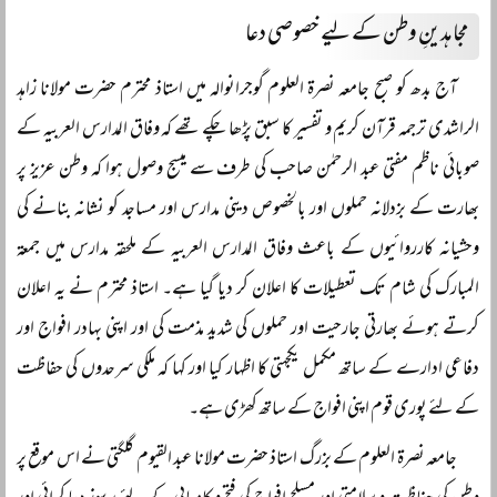
مجاہدینِ وطن کے لیے خصوصی دعا
آج بدھ کو صبح جامعہ نصرۃ العلوم گوجرانوالہ میں استاذ محترم حضرت مولانا زاہد
الراشدی ترجمہ قرآن کریم و تفسیر کا سبق پڑھا چکے تھے کہ وفاق المدارس العربیہ کے
صوبائی ناظم مفتی عبد الرحمٰن صاحب کی طرف سے میسج وصول ہوا کہ وطن عزیز پر
بھارت کے بزدلانہ حملوں اور بالخصوص دینی مدارس اور مساجد کو نشانہ بنانے کی
وحشیانہ کارروائیوں کے باعث وفاق المدارس العربیہ کے ملحقہ مدارس میں جمعۃ
المبارک کی شام تک تعطیلات کا اعلان کر دیا گیا ہے۔ استاذ محترم نے یہ اعلان
کرتے ہوئے بھارتی جارحیت اور حملوں کی شدید مذمت کی اور اپنی بہادر افواج اور
دفاعی ادارے کے ساتھ مکمل یکجہتی کا اظہار کیا اور کہا کہ ملکی سرحدوں کی حفاظت
کے لئے پوری قوم اپنی افواج کے ساتھ کھڑی ہے۔
جامعہ نصرۃ العلوم کے بزرگ استاذ حضرت مولانا عبد القیوم گلگتی نے اس موقع پر