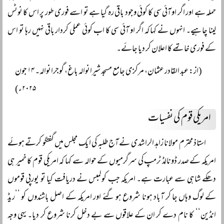
حملہ ہے اور اگر او آئی سی کا کوئی وجود باقی رہ گیا ہے تو اسے فوری طور پر اس کا نوٹس
لینا چاہیے۔ انہوں نے کہا کہ اگر او آئی سی کا اب کوئی عملی کردار باقی نہیں رہا تو اس
کے فوری خاتمے کا اعلان کر دیا جائے۔
(از: عبد القادر عثمان، مرکزی جامع مسجد شیرانوالہ باغ، گوجرانوالہ۔ ۱۴ جون
۲۰۲۵ء)
امریکی قوم کی نفسیات
استاذ محترم مولانا زاہد الراشدی نے آج طلبہ کی ایک مجلس میں گفتگو کرتے ہوئے
امریکہ کے صدر ڈونالڈ ٹرمپ کی سرگرمیوں کے حوالہ سے کہا کہ امریکی قوم کا خمیر ہی
دھکے شاہی سے عبارت ہے۔ امریکہ جب کولمبس نے دریافت کیا تو یورپی قوموں
کے لوگ وہاں جا کر آباد ہونا شروع ہو گئے اور امریکہ کے اصل باشندوں کو ’’ریڈ
انڈین‘‘ کا نام دے کر ان کے علاقوں سے بے دخل کرنا شروع کر دیا۔ یہی وجہ