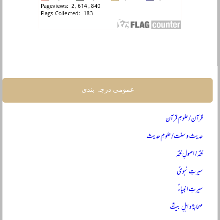
عمومی درجہ بندی
قرآن / علومِ قرآن
حدیث و سنت / علومِ حدیث
فقہ / اصولِ فقہ
سیرتِ نبویؐ
سیرتِ انبیاءؑ
صحابہؓ و اہلِ بیتؓ