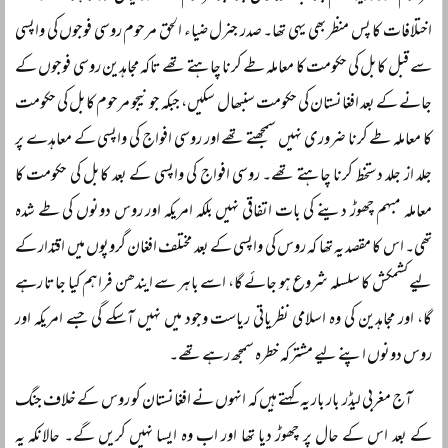
اختلافات کا پس منظر بھی یہی تھا۔ صدر جنرل ضیاء الحق مرحوم روسی فوجوں کی واپسی
سے قبل کابل کی حکومت کا معاملہ طے کرنا چاہتے تھے تاکہ مجاہدین روسی فوجوں کے
جانے کے بعد افغانستان کی حکومت سنبھال سکیں، جبکہ جونیجو مرحوم کابل کی حکومت
کا معاملہ طے کرنا ضروری نہیں سمجھتے تھے اور روسی افواج کی واپسی کے معاہدے پر
جلد از جلد دستخط کرنا چاہتے تھے۔ روسی افواج کی واپسی کے بعد کابل کی حکومت کا
معاملہ مبہم چھوڑ دینے کی بات اتفاقی نہیں بلکہ امریکہ اور روس دونوں کی طے شدہ
تھی۔ اس کا مقصد یہ تھا کہ روس کی واپسی کے بعد مختلف افغان گروپوں میں اقتدار کے
لیے کشمکش کا سلسلہ شروع ہو جائے گا، اسے باہر سے ایندھن فراہم کیا جاتا رہے
گا، اور مجاہدین کی وہ اسلامی نظریاتی ریاست وجود میں نہیں آسکے گی جسے امریکہ اور
روس دونوں اپنے لیے مشترکہ خطرہ سمجھ رہے تھے۔
آج مغربی لیڈر بار بار یہ کہتے ہیں کہ انہوں نے افغانستان کو روس کے خلاف جنگ
کے بعد اس کے حال پر چھوڑ دیا تھا اور اب وہ ایسا نہیں کریں گے۔ حالانکہ یہ