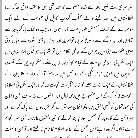
سرسری بات نہیں بلکہ طے شدہ منصوبے کا حصہ تھی جس کا مقصد واضح تھا کہ جہاد
افغانستان میں حصہ لینے والے مختلف گروپ کابل کی حکومت کے لیے ایک
دوسرے کے خلاف مستقل طور پر صف آراء ہوں اور جب وہ تھک ہار کر باہر سے
تعاون اور امداد کے لیے رجوع کریں تو امریکہ اور روس باہمی مشورہ سے وہاں کوئی
ایسی حکومت بنوا دیں جو ان کے عالمی نظام میں تو شریک ہو لیکن افغانستان میں
ایک نظریاتی اسلامی ریاست کے قیام کا ذریعہ نہ بن سکے۔ مگر مجاہدین کے مختلف
گروپوں میں طویل خانہ جنگی کے ردعمل میں سامنے آنے والے طالبان نے
افغانستان کے ایک بڑے حصے کو خانہ جنگی سے نجات دلا کر اور ایک نظریاتی اسلامی
حکومت قائم کر کے اس منصوبے میں رخنہ ڈال دیا۔ انہوں نے نہ صرف امن و امان
کی صورتحال کو تسلی بخش بنایا بلکہ افغان معاشرے کو ہتھیاروں سے پاک کرنے اور
ہیروئن کے کاروبار کو مکمل طور پر بند کرنے کا محیر العقول کارنامہ بھی سر انجام
دے ڈالا۔ اگر وہ اپنے اس عمل کے ساتھ اسلام کا نام نہ لیتے اور قرآن و سنت