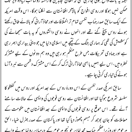
البتہ یہ بات واضح ہوتی جا رہی تھی کہ افغان مجاہدین کا راستہ روکنا اب زیادہ دیر تک
ممکن نہیں ہوگا اور روسی افواج کو بالآخر افغانستان سے نکلنا ہوگا، اس وقت امریکہ
کے ایک سابق صدر جناب نکسن تمام تر اختلافات اور محاذ آرائی کو بالائے طاق رکھتے
ہوئے روس پہنچ گئے تھے اور انہوں نے روسی دانشوروں کو یہ بات سمجھانے کی
کوشش کی تھی کہ ہماری جنگ کے نتیجے میں اسلامی دنیا میں جو دینی بیداری ابھر رہی
ہے اور جہادی تحریکات جس طرح منظم ہو رہی ہیں وہ ہم دونوں کے لیے مشترکہ
خطرہ ہیں، اس لیے ہمیں باہمی محاذ آرائی ترک کر کے اس مشترک دشمن سے نبرد آزما
ہونے کی تیاری کرنی چاہیے۔
سابق امریکی صدر نکسن کے اس دورۂ روس کے بعد امریکہ اور روس میں گفتگو کا
سلسلہ شروع ہوگیا تھا اور افغانستان سے روسی فوجوں کی واپسی کے حالات سامنے
آئے تھے۔ اس موقع پر روسی فوجوں کی واپسی کے بعد افغانستان میں حکومت کے
معاملات کو جان بوجھ کر مبہم چھوڑ دیا گیا تھا اور پاکستان کے صدر جنرل ضیاء الحق
مرحوم اور وزیراعظم جناب محمد خان جونیجو مرحوم کے درمیان رونما ہونے والے