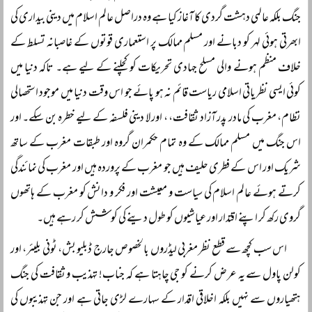
جنگ بلکہ عالمی دہشت گردی کا آغاز کیا ہے وہ دراصل عالم اسلام میں دینی بیداری کی
ابھرتی ہوئی لہر کو دبانے اور مسلم ممالک پر استعماری قوتوں کے غاصبانہ تسلط کے
خلاف منظم ہونے والی مسلح جہادی تحریکات کو کچلنے کے لیے ہے۔ تاکہ دنیا میں
کوئی ایسی نظریاتی اسلامی ریاست قائم نہ ہو پائے جو اس وقت دنیا میں موجود استحصالی
نظام، مغرب کی مادر پدر آزاد ثقافت، ، اور لا دینی فلسفہ کے لیے خطرہ بن سکے۔ اور
اس جنگ میں مسلم ممالک کے وہ تمام حکمران گروہ اور طبقات مغرب کے ساتھ
شریک اور اس کے فطری حلیف ہیں جو مغرب کے پروردہ ہیں اور مغرب کی نمائندگی
کرتے ہوئے عالم اسلام کی سیاست و معیشت اور فکر و دانش کو مغرب کے ہاتھوں
گروی رکھ کر اپنے اقتدار اور عیاشیوں کو طول دینے کی کوشش کر رہے ہیں۔
اس سب کچھ سے قطع نظر مغربی لیڈروں بالخصوص جارج ڈبلیو بش، ٹونی بلیئر، اور
کولن پاول سے یہ عرض کرنے کو جی چاہتا ہے کہ جناب! تہذیب و ثقافت کی جنگ
ہتھیاروں سے نہیں بلکہ اخلاقی اقدار کے سہارے لڑی جاتی ہے اور جن تہذیبوں کی