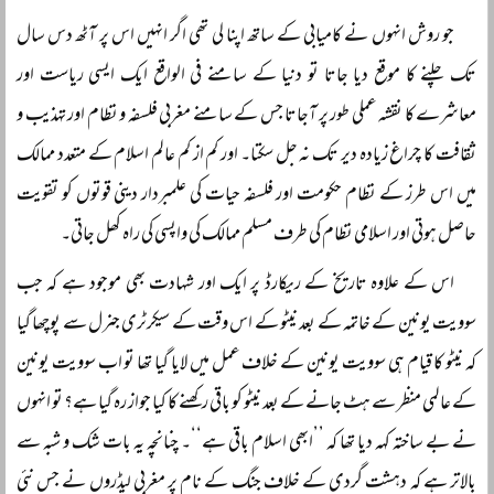
جو روش انہوں نے کامیابی کے ساتھ اپنا لی تھی اگر انہیں اس پر آٹھ دس سال
تک چلنے کا موقع دیا جاتا تو دنیا کے سامنے فی الواقع ایک ایسی ریاست اور
معاشرے کا نقشہ عملی طور پر آجاتا جس کے سامنے مغربی فلسفہ و نظام اور تہذیب و
ثقافت کا چراغ زیادہ دیر تک نہ جل سکتا۔ اور کم از کم عالم اسلام کے متعدد ممالک
میں اس طرز کے نظام حکومت اور فلسفہ حیات کی علمبردار دینی قوتوں کو تقویت
حاصل ہوتی اور اسلامی نظام کی طرف مسلم ممالک کی واپسی کی راہ کھل جاتی۔
اس کے علاوہ تاریخ کے ریکارڈ پر ایک اور شہادت بھی موجود ہے کہ جب
سوویت یونین کے خاتمہ کے بعد نیٹو کے اس وقت کے سیکرٹری جنرل سے پوچھا گیا
کہ نیٹو کا قیام ہی سوویت یونین کے خلاف عمل میں لایا گیا تھا تو اب سوویت یونین
کے عالمی منظر سے ہٹ جانے کے بعد نیٹو کو باقی رکھنے کا کیا جواز رہ گیا ہے؟ تو انہوں
نے بے ساختہ کہہ دیا تھا کہ ’’ابھی اسلام باقی ہے‘‘۔ چنانچہ یہ بات شک و شبہ سے
بالاتر ہے کہ دہشت گردی کے خلاف جنگ کے نام پر مغربی لیڈروں نے جس نئی