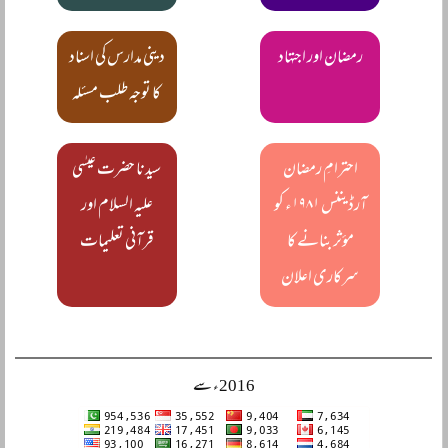
رمضان اور اجتہاد
دینی مدارس کی اسناد
کا توجہ طلب مسئلہ
احترامِ رمضان
سیدنا حضرت عیسٰی
آرڈیننس ۱۹۸۱ء کو
علیہ السلام اور
مؤثر بنانے کا
قرآنی تعلیمات
سرکاری اعلان
2016ء سے