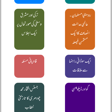
روہنگیا مسلمان ۔
ترکی اور مشرق
عالمی عدالت
وسطیٰ کی صورتحال پر
انصاف کا ایک
ایک اجلاس
مستحسن فیصلہ
ایک سوڈانی راہنما
قادیانی مسئلہ
سے ملاقات
گوادر ڈپلومیسی
جسٹس افتخار محمد
چودھری کا تاریخی
خطاب