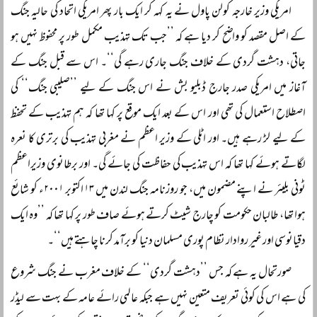
امریکی وزیر خارجہ کولن پاول نے یہ کہہ کر ایک بار پھر امریکی اتحاد کی حالیہ جنگ
کے اصل مقصد کو واضح کر دیا ہے کہ ’’جب تک تہذیب مکمل طور پر محفوظ نہیں ہو
جاتی، دہشت گردی کے خلاف جنگ جاری رہے گی‘‘۔ اس سے قبل جنگ کے
آغاز میں امریکی صدر جارج ڈبلیو بش نے اس جنگ کے لیے ’’صلیبی جنگ‘‘ کی
اصطلاح استعمال کی تھی اور اس کے بعد ایک موقع پر کہا تھا کہ ہم تہذیب کے تحفظ
کے لیے لڑ رہے ہیں۔ اور اٹلی کے وزیر اعظم نے مغربی تہذیب کی برتری کا نعرہ
لگاتے ہوئے کہا تھا کہ اس تہذیب کی حفاظت کی جائے گی۔ اور برطانوی وزیراعظم
ٹونی بلیئر نے اپنے مضمون میں، جو روزنامہ جنگ لندن میں ۱۳ اکتوبر ۲۰۰۱ء کو شائع
ہوا تھا، طالبان حکومت کو چارج شیٹ کرتے ہوئے صاف طور پر کہا تھا کہ ’’وہ ایک
دقیانوسی اور غیر روادار نظام پوری مسلمان دنیا کو برآمد کرنا چاہتے ہیں‘‘۔
صورتحال یہ ہے کہ جس ’’دہشت گردی‘‘ کے خلاف مغرب نے جنگ شروع
کی ہے اس کی کوئی تعریف متعین نہیں ہے جبکہ عالمی رائے عامہ کے بہت سے لیڈر