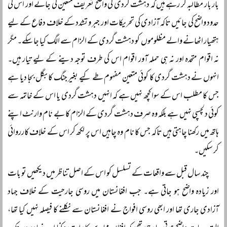
بار بار مطالبہ کر رہے ہیں کہ دہشت گردی کی واضح تعریف متعین کی جائے اور اس کی
حدود واضح کی جائیں تاکہ آزادی کی تحریکات اور جبر و تشدد کے خلاف دفاع کے لیے
ہتھیار اٹھانے والے مظلوموں کو دہشت گردی کے الزام سے الگ کیا جا سکے۔ مگر
نہ اقوام متحدہ اور نہ ہی حملہ آور اقوام اس کی طرف توجہ دینے کے لیے تیار ہیں۔
انہوں نے دہشت گردی کا کوئی متعین مفہوم طے کیے بغیر جنگ کا بگل بجا دیا ہے
جس کا مطلب اس کے سوا کچھ نہیں ہے کہ انہیں دہشت گردی یا اس کے خاتمہ سے
کوئی دلچسپی نہیں ہے بلکہ وہ صرف دہشت گردی کے الزام کا بے نام وارنٹ اپنے
ہاتھ میں رکھنا چاہتی ہیں تاکہ جس کا نام وہ چاہیں اس پر لکھ کر اس کے خلاف کارروائی
کر سکیں۔
چند سال قبل سے واقعات کے تسلسل کو اس کے اصل تناظر میں دیکھیں تو بات
اور زیادہ واضح ہو جاتی ہے۔ جب افغانستان میں روسی جارحیت کے خلاف جہاد
آزادی جاری تھا اور ابھی روسی افواج نے افغانستان سے نکلنے کا فیصلہ نہیں کیا تھا،