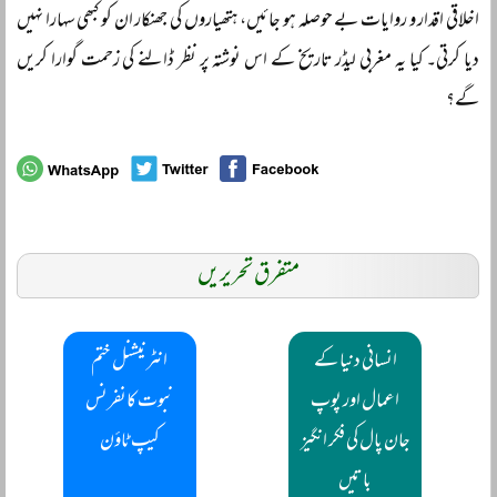
اخلاقی اقدار و روایات بے حوصلہ ہو جائیں، ہتھیاروں کی جھنکار ان کو کبھی سہارا نہیں
دیا کرتی۔ کیا یہ مغربی لیڈر تاریخ کے اس نوشتہ پر نظر ڈالنے کی زحمت گوارا کریں
گے؟
متفرق تحریریں
انسانی دنیا کے
انٹرنیشنل ختم
اعمال اور پوپ
نبوت کانفرنس
جان پال کی فکر انگیز
کیپ ٹاؤن
باتیں