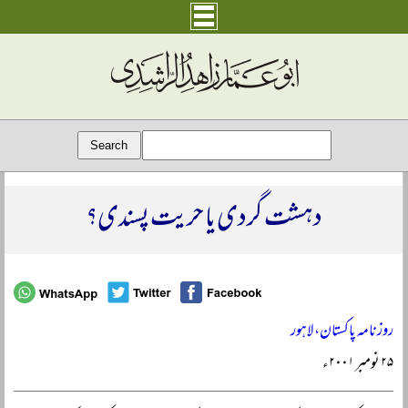
دہشت گردی یا حریت پسندی؟
روزنامہ پاکستان، لاہور
۲۵ نومبر ۲۰۰۱ء