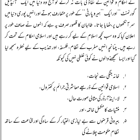
کے احکام و قوانین کے نفاذ کی بات نہ کرتے تو آج وہ دنیا میں ایک ’’آئیڈیل
گورنمنٹ‘‘ اور ایک ’’ہیرو پارٹی‘‘ کے طور پر متعارف ہوتے اور انہیں پوری دنیا میں
سر آنکھوں پر بٹھایا جاتا۔ طالبان کا قصور صرف یہ ہے کہ انہوں نے صاف طور پر
اعلان کیا کہ وہ سب کچھ اسلام کے لیے کر رہے ہیں اور اسلامی احکام کے تحت کر
رہے ہیں۔ چنانچہ انہیں مغرب کے نظام، فلسفہ، اور تہذیب کے لیے خطرہ سمجھ لیا
گیا اور ایسا سمجھنے والوں نے کوئی ٰغلطی نہیں کی کیونکہ
خانہ جنگی سے نجات،
اسلامی قوانین کے ذریعے معاشرتی جرائم پر کنٹرول،
لاء اینڈ آرڈر کی مثالی صورت حال،
منشیات کا مکمل خاتمہ، اور
بیرونی قرضوں سے بے نیازی اختیار کر کے سادگی اور قناعت کے ساتھ
نظام حکومت چلانے کی