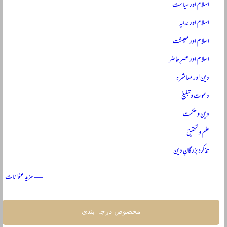
اسلام اور سیاست
اسلام اور عدلیہ
اسلام اور معیشت
اسلام اور عصرِ حاضر
دین اور معاشرہ
دعوت و تبلیغ
دین و حکمت
علم و تحقیق
تذکرہ بزرگانِ دین
— مزید عنوانات
مخصوص درجہ بندی