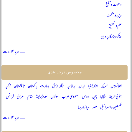
دعوت و تبلیغ
دین و حکمت
علم و تحقیق
تذکرہ بزرگانِ دین
— مزید عنوانات
مخصوص درجہ بندی
افغانستان
امریکہ
انڈونیشیا
ایران
برطانیہ
بنگلہ دیش
بھارت
پاکستان
تاجکستان
ترکیہ
جنوبی افریقہ
چیچنیا
چین
روس
سعودی عرب
سوڈان
سویٹزرلینڈ
شام
عراق
فرانس
فلسطین و اسرائیل
مصر
میانمار برما
— مزید عنوانات