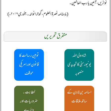
نوازیں، آمین یا رب العالمین۔
(ماہنامہ نصرۃ العلوم، گوجرانوالہ ۔ جنوری ۲۰۱۶ء)
متفرق تحریریں
شاہ ولی اللہ
توہین رسالت کا
یونیورسٹی کا تجدیدی
قانون اور امریکی
منصوبہ
موقف
اسامہ بن لادن کے
خطابت ۔
ساتھ ملاقات
ضروریات اور
دائرے