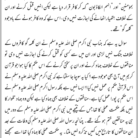
بمؤمنین“ اور ”انہم الکاذبون“ کہہ کر کافر قرار دیا ہے لیکن انہیں قتل کرنے اور ان
کے خلاف ہتھیار اٹھانے کی اجازت نہیں دی، اس لیے کہ وہ کافر ہونے کے باوجود
”کلمہ گو“ تھے۔
سوال یہ ہے کہ جناب نبی اکرم صلی اللہ علیہ وسلم نے ان کلمہ گو کافروں کے
خلاف جنگ نہیں لڑی اور ان میں سے کسی کو قتل کرنے کی اجازت نہیں دی تو
منافقوں کے خلاف جہاد کرنے اور ان پر سختی کرنے کے اس حکم کا کیا ہوا جو قرآن
کریم میں آج بھی موجود ہے؟ کیا یہ سوچا جا سکتا ہے کہ نبی اکرم صلی اللہ علیہ وسلم نے
اس قرآنی حکم پر عمل نہیں کیا؟ ایسا نہیں ہے بلکہ رسول اکرم صلی اللہ علیہ وسلم نے
اس حکم پر پورا عمل کیا ہے، منافقوں کے خلاف بھی جہاد کیا ہے لیکن وہ جہاد تلوار کا
نہیں بلکہ حکمت عملی کا تھا جس کے نتیجے میں نبی اکرم صلی اللہ علیہ وسلم کے دور میں
ہی یہ منافقین ختم ہو گئے تھے۔ چنانچہ رسول اللہ صلی اللہ علیہ وسلم کی وفات کے بعد
ان منافقوں کا تاریخ میں کہیں تذکرہ نہیں ملتا۔ یہ حکمت عملی کا جہاد کیا تھا اسے سمجھنے