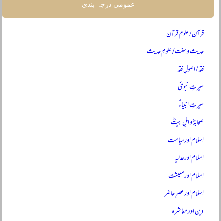
عمومی درجہ بندی
قرآن / علومِ قرآن
حدیث و سنت / علومِ حدیث
فقہ / اصولِ فقہ
سیرتِ نبویؐ
سیرتِ انبیاءؑ
صحابہؓ و اہلِ بیتؓ
اسلام اور سیاست
اسلام اور عدلیہ
اسلام اور معیشت
اسلام اور عصرِ حاضر
دین اور معاشرہ