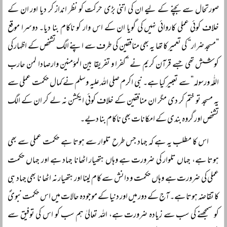
صورتحال سے بچنے کے لیے ان کی اتنی بڑی حرکت کو نظر انداز کر دیا اور ان کے
خلاف کوئی عملی کاروائی نہیں کی گویا ان کے اس وار کو ناکام بنا دیا۔ دوسرا موقع
”مسجد ضرار“ کی تعمیر کا تھا یہ بھی منافقین کی طرف سے اپنے الگ تشخص کے اظہار کی
کوشش تھی جسے قرآن کریم نے ”کفرا و تفریقا بین المؤمنین وارصادا لمن حارب
اللّٰہ ورسولہ“ سے تعبیر کیا ہے۔ نبی اکرم صلی اللہ علیہ وسلم نے کمال حکمت عملی سے
یہ مسجد تو ختم کر دی مگر ان منافقین کے خلاف کوئی ایکشن نہ لے کر ان کے الگ
تشخص اور گروہ بندی کے امکانات بھی ناکام بنا دیے۔
اس کا مطلب یہ ہے کہ جہاد جس طرح تلوار سے ہوتا ہے حکمت عملی سے بھی
ہوتا ہے، جہاں تلوار کی ضرورت ہے وہاں ہتھیار اٹھانا جہاد ہے اور جہاں حکمت
عملی کی ضرورت ہے وہاں حکمت و دانش سے کام لینا اور ہتھیار نہ اٹھا نا بھی جہاد ہی
کا تقاضہ ہوتا ہے۔ آج کے دور میں اور دنیا کے موجودہ حالات میں اس حکمت نبویؐ
کو سمجھنے کی سب سے زیادہ ضرورت ہے، اللہ تعالیٰ ہم سب کو اس کی توفیق سے