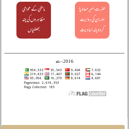
حضرت امیر معاویہؓ
ماضی کے عوامی
اور ان کی روایت
مظاہروں کی چند
کردہ چند احادیث
جھلکیاں
2016ء سے