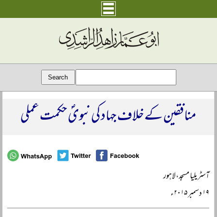
منافقین کے خلاف جہاد کی نبویؐ حکمت عملی
آسٹریلیا مسجد، لاہور
۱۹ دسمبر ۲۰۱۵ء