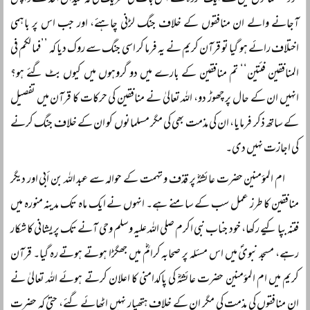
خود مسلمانوں میں سے ایک گروہ نے اس بات کی تحریک کی کہ میدان احد سے واپس
آجانے والے ان منافقوں کے خلاف جنگ لڑنی چاہئے، اور جب اس پر باہمی
اختلاف رائے ہو گیا تو قرآن کریم نے یہ فرما کر اسی جنگ سے روک دیا کہ ’’فما لکم فی
المنافقین فئتین‘‘ تم منافقین کے بارے میں دو گروہوں میں کیوں بٹ گئے ہو؟
انہیں ان کے حال پر چھوڑ دو، اللہ تعالیٰ نے منافقین کی حرکات کا قرآن میں تفصیل
کے ساتھ ذکر فرمایا، ان کی مذمت بھی کی مگر مسلمانوں کو ان کے خلاف جنگ کرنے
کی اجازت نہیں دی۔
ام المؤمنین حضرت عائشہؓ پر قذف و تہمت کے حوالہ سے عبد اللہ بن أبی اور دیگر
منافقین کا طرز عمل سب کے سامنے ہے۔ انہوں نے ایک ماہ تک مدینہ منورہ میں
فتنہ بپا کیے رکھا، خود جناب نبی اکرم صلی اللہ علیہ وسلم وحی آنے تک پریشانی کا شکار
رہے، مسجد نبویؐ میں اس مسئلہ پر صحابہ کرامؓ میں جھگڑا ہوتے ہوتے رہ گیا۔ قرآن
کریم میں ام المؤمنین حضرت عائشہؓ کی پاکدامنی کا اعلان کرتے ہوئے اللہ تعالیٰ نے
ان منافقوں کی مذمت کی مگر ان کے خلاف ہتھیار نہیں اٹھائے گئے، حتیٰ کہ حضرت