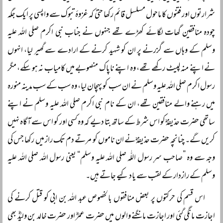
شرارتوں اور فتنوں کا ماحول مسلسل قائم رکھا حتیٰ کہ غزوۂ تبوک سے واپسی پر ایک جگہ
چودہ منافقین گھات لگائے کھڑے تھے جنہوں نے جناب نبی اکرم صلی اللہ علیہ
وسلم کے وہاں سے گزرنے پر ان کو شہید کرنے کے ارادے سے گھیر لیا، انہوں
نے اپنے منہ لپیٹ رکھے تھے، وہ اپنے ناپاک منصوبے میں کامیاب نہ ہو سکے، مگر
رسول اکرم صلی اللہ علیہ وسلم نے ان سب کو پہچان لیا، وہ سب کے سب مدینہ منورہ
میں رہنے والے منافقین تھے، ان کے نام نبی اکرم صلی اللہ علیہ وسلم نے اپنے
ساتھی حضرت حذیفہؓ کو اس شرط کے ساتھ بتا دیے کہ وہ کسی اور کو اس سے آگاہ نہیں
کریں گے۔ چنانچہ حضرت حذیفہؓ نے ان ناموں کو مرتے دم تک راز میں رکھا جس کی
وجہ سے وہ ”صاحب سرِ رسول اللّٰہ صلی اللہ علیہ وسلم“ یعنی رسول اللہ صلی اللہ علیہ
وسلم کے رازدار کے لقب سے یاد کیے جاتے ہیں۔
اس قسم کی حرکتوں پر بعض منافقوں بالخصوص عبد اللہ بن ابی کو قتل کرنے کی
اجازت مانگی گئی اور اجازت مانگنے والوں میں حضرت عمرؓ اور حضرت خالد بن ولیدؓ بھی