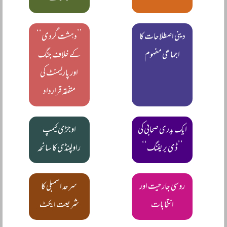
دینی اصطلاحات کا
’’دہشت گردی‘‘
اجماعی مفہوم
کے خلاف جنگ
اور پارلیمنٹ کی
متفقہ قرارداد
ایک بدری صحابی کی
اوجڑی کیمپ
’’ڈی بریفنگ‘‘
راولپنڈی کا سانحہ
روسی جارحیت اور
سرحد اسمبلی کا
انتخابات
شریعت ایکٹ