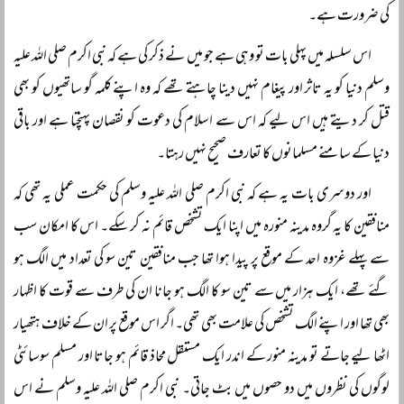
کی ضرورت ہے۔
اس سلسلہ میں پہلی بات تو وہی ہے جو میں نے ذکر کی ہے کہ نبی اکرم صلی اللہ علیہ
وسلم دنیا کو یہ تاثر اور پیغام نہیں دینا چاہتے تھے کہ وہ اپنے کلمہ گو ساتھیوں کو بھی
قتل کر دیتے ہیں اس لیے کہ اس سے اسلام کی دعوت کو نقصان پہنچتا ہے اور باقی
دنیا کے سامنے مسلمانوں کا تعارف صحیح نہیں رہتا۔
اور دوسری بات یہ ہے کہ نبی اکرم صلی اللہ علیہ وسلم کی حکمت عملی یہ تھی کہ
منافقین کا یہ گروہ مدینہ منورہ میں اپنا ایک تشخص قائم نہ کر سکے۔ اس کا امکان سب
سے پہلے غزوہ احد کے موقع پر پیدا ہوا تھا جب منافقین تین سو کی تعداد میں الگ ہو
گئے تھے، ایک ہزار میں سے تین سو کا الگ ہو جانا ان کی طرف سے قوت کا اظہار
بھی تھا اور اپنے الگ تشخص کی علامت بھی تھی۔ اگر اس موقع پر ان کے خلاف ہتھیار
اٹھا لیے جاتے تو مدینہ منور کے اندر ایک مستقل محاذ قائم ہو جاتا اور مسلم سوسائٹی
لوگوں کی نظروں میں دو حصوں میں بٹ جاتی۔ نبی اکرم صلی اللہ علیہ وسلم نے اس