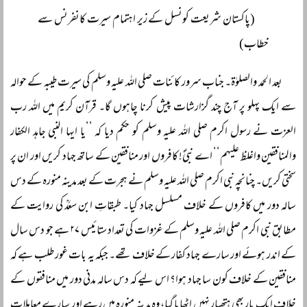
(پاکستان شریعت کونسل کے زیر اہتمام سیرت کانفرنس سے
خطاب)
بعد الحمد والصلوٰۃ۔ جناب سرور کائنات صلی اللہ علیہ وسلم کی سیرت طیبہ کے حوالہ
سے ایک پہلو پر آج چند گزارشات پیش کرنا چاہوں گا۔ قرآن کریم میں اللہ رب
العزت نے رسول اکرم صلی اللہ علیہ وسلم کو حکم دیا کہ ’’یا ایہا النبی جاہد الکفار
والمنافقین واغلظ علیہم‘‘ اے نبیؐ! کافروں اور منافقین کے ساتھ جہاد کریں اور ان پر
سختی کریں۔ چنانچہ نبی اکرم صلی اللہ علیہ وسلم نے ہجرت کے بعد مدینہ منورہ کے دس
سالہ دور میں کافروں کے خلاف مسلسل جہاد کیا۔ طبقاتِ ابن سعدؒ کی روایت کے
مطابق نبی اکرم صلی اللہ علیہ وسلم کے غزوات کی تعداد ستائیس ۲۷ ہے جو دس سال
کے اندر ہوئے اور سارے جہاد کفار کے خلاف تھے۔ جبکہ یہ بات غور طلب ہے کہ
منافقین کے خلاف کون سا جہاد ہوا؟ اس لیے کہ دس سالہ مدنی دور میں منافقوں کے
خلاف ایک بار بھی ہتھیار نہیں اٹھایا گیا، وہ مدینہ منورہ میں رہے اور سارے معاملات