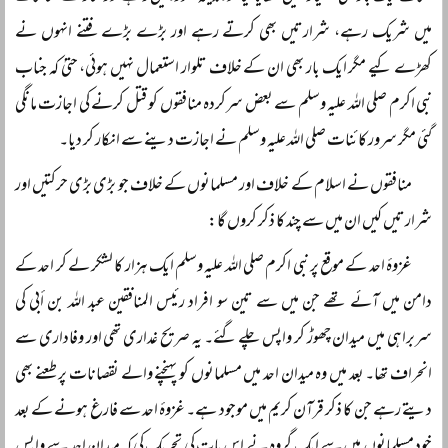
میں شریک رہے، شرارتیں بھی کرتے رہے اور بڑے بڑے فتنے انہوں نے
کھڑے کیے مگر ایک بار بھی ان کے خلاف تلوار استعمال نہیں ہوئی، حتیٰ کہ جناب
نبی اکرم صلی اللہ علیہ وسلم سے بعض سرکردہ منافقوں کو قتل کرنے کی اجازت مانگی
گئی مگر سرور کائنات صلی اللہ علیہ وسلم نے اجازت دینے سے انکار کر دیا۔
منافقوں نے اسلام کے خلاف اور مسلمانوں کے خلاف جو بڑی بڑی حرکتیں اور
شرارتیں کیں ان میں سے چند کا ذکر کروں گا:
غزوۂ احد کے موقع پر نبی اکرم صلی اللہ علیہ وسلم ایک ہزار کا لشکر لے کر احد کے
دامن میں آئے تھے جن میں سے تین سو افراد رئیس المنافقین عبد اللہ بن أبی کی
سربراہی میں میدان چھوڑ کر واپس چلے گئے۔ یہ صریح غداری تھی اور وفاداری سے
انحراف تھا۔ بعد میں وہ میدان احد میں مسلمانوں کو پہنچنے والے نقصانات پر طعنے بھی
دیتے رہے جن کا ذکر قرآن کریم میں موجود ہے۔ غزوۂ احد سے فارغ ہونے کے بعد