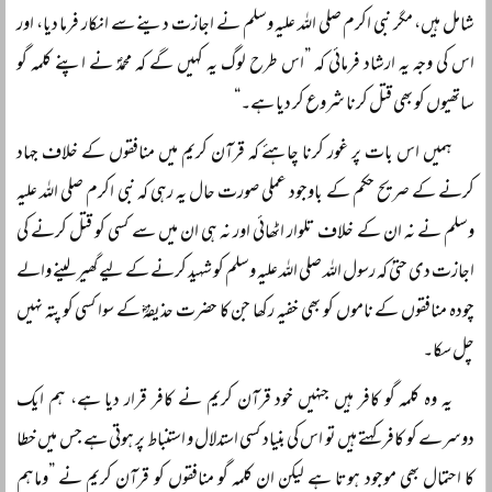
شامل ہیں، مگر نبی اکرم صلی اللہ علیہ وسلم نے اجازت دینے سے انکار فرما دیا، اور
اس کی وجہ یہ ارشاد فرمائی کہ ”اس طرح لوگ یہ کہیں گے کہ محمدؐ نے اپنے کلمہ گو
ساتھیوں کو بھی قتل کرنا شروع کر دیا ہے۔“
ہمیں اس بات پر غور کرنا چاہئے کہ قرآن کریم میں منافقوں کے خلاف جہاد
کرنے کے صریح حکم کے باوجود عملی صورت حال یہ رہی کہ نبی اکرم صلی اللہ علیہ
وسلم نے نہ ان کے خلاف تلوار اٹھائی اور نہ ہی ان میں سے کسی کو قتل کرنے کی
اجازت دی حتیٰ کہ رسول اللہ صلی اللہ علیہ وسلم کو شہید کرنے کے لیے گھیر لینے والے
چودہ منافقوں کے ناموں کو بھی خفیہ رکھا جن کا حضرت حذیفہؓ کے سوا کسی کو پتہ نہیں
چل سکا۔
یہ وہ کلمہ گو کافر ہیں جنہیں خود قرآن کریم نے کافر قرار دیا ہے، ہم ایک
دوسرے کو کافر کہتے ہیں تو اس کی بنیاد کسی استدلال و استنباط پر ہوتی ہے جس میں خطا
کا احتمال بھی موجود ہوتا ہے لیکن ان کلمہ گو منافقوں کو قرآن کریم نے ”وماہم