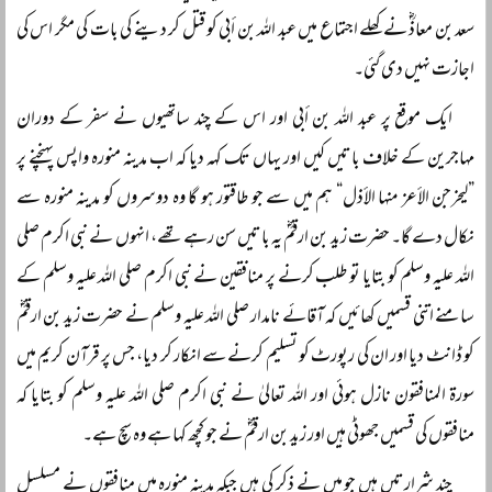
سعد بن معاذؓ نے کھلے اجتماع میں عبد اللہ بن أبی کو قتل کر دینے کی بات کی مگر اس کی
اجازت نہیں دی گئی۔
ایک موقع پر عبد اللہ بن أبی اور اس کے چند ساتھیوں نے سفر کے دوران
مہاجرین کے خلاف باتیں کیں اور یہاں تک کہہ دیا کہ اب مدینہ منورہ واپس پہنچنے پر
”لیخرجن الأعز منہا الأذل“ ہم میں سے جو طاقتور ہو گا وہ دوسروں کو مدینہ منورہ سے
نکال دے گا۔ حضرت زید بن ارقمؓ یہ باتیں سن رہے تھے، انہوں نے نبی اکرم صلی
اللہ علیہ وسلم کو بتایا تو طلب کرنے پر منافقین نے نبی اکرم صلی اللہ علیہ وسلم کے
سامنے اتنی قسمیں کھائیں کہ آقائے نامدار صلی اللہ علیہ وسلم نے حضرت زید بن ارقمؓ
کو ڈانٹ دیا اور ان کی رپورٹ کو تسلیم کرنے سے انکار کر دیا، جس پر قرآن کریم میں
سورۃ المنافقون نازل ہوئی اور اللہ تعالیٰ نے نبی اکرم صلی اللہ علیہ وسلم کو بتایا کہ
منافقوں کی قسمیں جھوٹی ہیں اور زید بن ارقمؓ نے جو کچھ کہا ہے وہ سچ ہے۔
چند شرارتیں ہیں جو میں نے ذکر کی ہیں جبکہ مدینہ منورہ میں منافقوں نے مسلسل