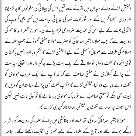
الیکشن لڑنے والے میدان میں اترنے سے قبل اس کی پیشانی کی سلوٹوں کا جائزہ لینا
ضروری سمجھا کریں گے اور شورکوٹ شہر کی بلدیاتی سیاست میں کسی بھی گروپ کی
انتخابی جیت کے لیے اس کی حمایت ضروری قرار پائے گی۔ مولانا ظفر احمد قاسم کی
روایت ہے کہ جب مولانا بشیر احمد خاکیؒ کو حضرت مولانا مفتی محمودؒ نے جمعیۃ علمائے
اسلام کی طرف سے صوبائی اسمبلی کے لیے الیکشن لڑنے کا حکم دیا اور انہیں پاکستان
قومی اتحاد کا ٹکٹ دلوایا تو علاقے کے ایک بہت بڑے جاگیردار اور انتخابی سیاست
کے پرانے کھلاڑی نے مفتی صاحبؒ سے کہا کہ آپ نے ایک غریب مولوی کو
ٹکٹ دے دیا ہے وہ کیا الیکشن لڑے گا؟ آپ ٹکٹ کسی پرانے سیاستدان کو دیں جو
جیت بھی سکے تو مفتی صاحبؒ نے فرمایا کہ مولوی ہار جائے گا تو کوئی بات نہیں لیکن
اس سیٹ پر ہمارے ٹکٹ پر الیکشن ہمارا کارکن ہی لڑے گا۔
مولانا بشیر احمد خاکیؒ سادگی، قناعت اور جفاکشی میں پرانے علماء کی روایت کو برقرار
رکھے ہوئے تھے اور آج کے علماء کے لیے نمونہ کی حیثیت رکھتے تھے۔ جامعہ