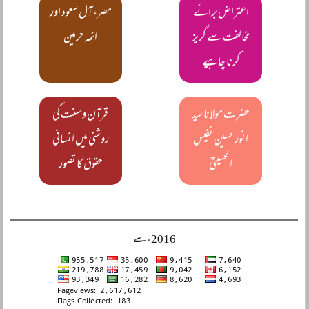
اعتراض برائے
مصر، آل سعود اور
مخالفت سے گریز
ائمہ حرمین
کرنا چاہیے
حضرت مولانا سید
قرآن و سنت کی
انور حسین نفیس
روشنی میں انسانی
الحسینیؒ
حقوق کا تصور
2016ء سے