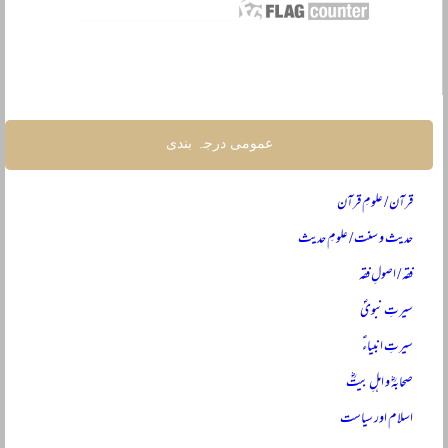
عمومی درجہ بندی
قرآن / علومِ قرآن
حدیث و سنت / علومِ حدیث
فقہ / اصولِ فقہ
سیرتِ نبویؐ
سیرتِ انبیاءؑ
صحابہؓ و اہلِ بیتؓ
اسلام اور سیاست