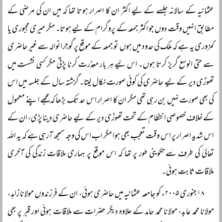
عثمانیہ کے سالانہ جلسے کے لیے اکثر ان کا اصرار ہوتا تھا کہ میں ان کی مرضی کے
مطابق انہیں وقت دوں جو اکثر جمعہ کے پروگرام کے لیے ہوتا۔ مگر میری مجبوری یا
کمزوری یہ ہے کہ ملک کی حدود میں ہوں تو جمعہ کے موقع پر گوجرانوالہ سے غیر حاضری
سے حتی الوسع گریز کرتا ہوں۔ اس لیے ہر بار معذرت کرنا پڑتی مگر کسی نشست میں
تھوڑی دیر کے لیے حاضری کی کوئی صورت نکال لیتا۔ گزشتہ سال کے جلسہ میں اس
کی بھی صورت نہیں بن رہی تھی مگر ان کا اصرار اس حد تک بڑھا کہ مجھے اپنے معمول
کے خلاف خصوصی انتظام کے تحت تھوڑی دیر کے لیے حاضری دینا پڑی، ان کے
اس شدید اصرار پر اس وقت تعجب بھی ہوا مگر اب اس کی وجہ سمجھ آرہی ہے کہ یہ اللہ
تعالیٰ کی طرف سے تکوینی طور پر تھا کہ اس موقع پر ہماری ملاقات زندگی کی آخری
ملاقات ثابت ہوئی۔
۱۸ جنوری ۲۰۰۵ء کو جامعہ عثمانیہ میں حاضری ہوئی، ان کے فرزندوں مولانا زاہد،
مولانا محمد عابد، مولانا محمد حامد کے علاوہ دیگر حضرات سے ملاقات ہوئی اور قبر پر بھی