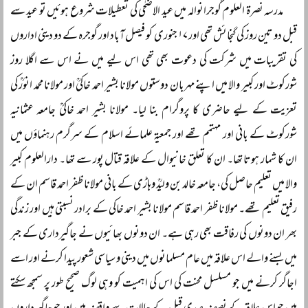
مدرسہ نصرۃ العلوم گوجرانوالہ میں عید الاضحٰی کی تعطیلات شروع ہوئیں تو عید سے
قبل دو تین روز کی گنجائش تھی اور ۱۷ جنوری کو فیصل آباد اور گوجرہ کے دو دینی اداروں
کی تقریبات میں شرکت کی دعوت بھی تھی اس لیے میں نے اس سے اگلا روز
شورکوٹ اور کبیر والا میں اپنے مہربان دوستوں مولانا بشیر احمد خاکیؒ اور مولانا محمد انورؒ کی
تعزیت کے لیے حاضری کا پروگرام بنا لیا۔ مولانا بشیر احمد خاکیؒ جامعہ عثمانیہ
شورکوٹ کے بانی اور مہتمم تھے اور جمعیۃ علمائے اسلام کے سرگرم رہنماؤں میں
ان کا شمار ہوتا تھا۔ ان کا تعلق خانیوال کے علاقہ قتال پور سے تھا۔ دارالعلوم کبیر
والا میں تعلیم حاصل کی، جامعہ خالد بن ولیدؒ وہاڑی کے بانی مولانا ظفر احمد قاسم ان کے
رفیق تعلیم تھے۔ مولانا ظفر احمد قاسم مولانا بشیر احمد خاکی کے برادر نسبتی ہیں اور زندگی
بھر ان دونوں کی رفاقت بھی رہی ہے۔ ان دونوں بھائیوں نے جاگیرداری کے جبر
میں بسنے والے اس علاقہ میں عام مسلمانوں میں دینی و سیاسی شعور پیدا کرنے اور اسے
اجاگر کرنے میں جو مسلسل محنت کی اس کی اہمیت کو وہی لوگ صحیح طور پر سمجھ سکتے