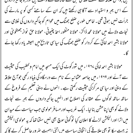
ہیں جو اس علاقہ کے نصف صدی قبل کے حالات سے واقف ہیں اور جو جاگیرداروں
کے اس جبر و استبداد سے آگاہی رکھتے ہیں کہ ان کے سامنے کسی کو پر مارنے کی
جرأت نہیں ہوتی تھی۔ خاص طور پر ضلع جھنگ میں عوام کو جاگیرداروں کی غلامی سے
نجات دلانے میں مولانا محمد ذاکرؒ، مولانا منظور احمدؒ چنیوٹی، مولانا حق نواز جھنگویؒ اور
مولانا بشیر احمد خاکیؒ کے کردار کو ضلع جھنگ کی سیاسی تاریخ میں ہمیشہ یاد رکھا جائے
گا۔
مولانا بشیر احمد خاکی ۱۹۶۷ء میں شورکوٹ کی ایک مسجد میں امام و خطیب کی حیثیت
سے آئے اور ۱۹۶۹ء میں جامعہ عثمانیہ کے نام سے درسگاہ کی بنیاد رکھی جو آج علاقہ
کے دینی اور سیاسی مرکز کی حیثیت رکھتی ہے۔ انہوں نے دینی تعلیم کے فروغ کے
ساتھ ساتھ لوگوں کے عقائد کی اصلاح اور انہیں جاگیرداروں کے جبر سے نجات
دلانے کو بھی اپنا مشن بنا لیا۔ ایک غریب اور مسافر مولوی جب سیاست کے میدان
میں اترا اور الیکشن لڑنے کا اعلان کیا تو کوئی سوچ بھی نہیں سکتا تھا کہ یہ مولوی الیکشن
نہ جیت سکا تو بھی علاقے کی انتخابی سیاست میں اتنی اہمیت ضرور حاصل کر لے گا کہ