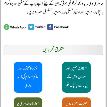
حاضری دی۔ یہ دیکھ کر خوشی ہوئی کہ ان کے بیٹے اپنے باپ کے مشن اور پروگرام
پر چل رہے ہیں اور دینی و مسلکی خدمات میں مسلسل مصروف ہیں۔
متفرق تحریریں
الطاف حسین اور
یمن کا تنازعہ اور
سلمان تاثیر کے
عالمِ اسلام کی ذمہ
بیانات پر ایک نظر
داری
حضرت عمر فاروق
مولانا جالندھری پر