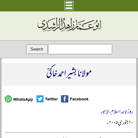
مولانا بشیر احمد خاکیؒ
روزنامہ اسلام، لاہور
۲۰ جنوری ۲۰۰۵ء