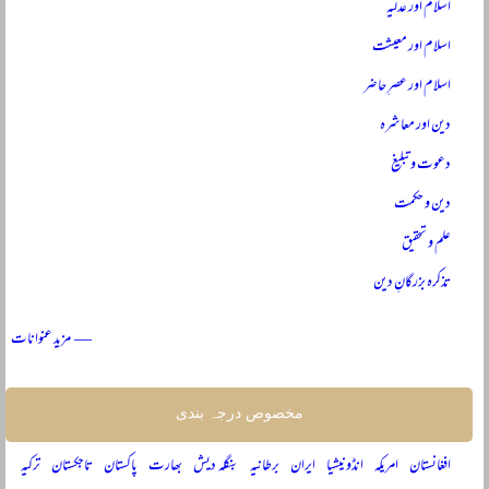
اسلام اور عدلیہ
اسلام اور معیشت
اسلام اور عصرِ حاضر
دین اور معاشرہ
دعوت و تبلیغ
دین و حکمت
علم و تحقیق
تذکرہ بزرگانِ دین
— مزید عنوانات
مخصوص درجہ بندی
افغانستان
امریکہ
انڈونیشیا
ایران
برطانیہ
بنگلہ دیش
بھارت
پاکستان
تاجکستان
ترکیہ