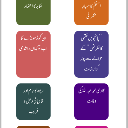
اعظمؓ کا معیارِ
اکابر کا اعتماد
حکمرانی
’’پانچویں فقہی
ان کو ڈھونڈے گا
کانفرنس‘‘کے
اب تو کہاں راشدی
حوالے سے چند
گزارشات
قاری محمد عبد اللہؒ کی
ربوہ کا نام اور
وفات
قادیانی دجل و
فریب