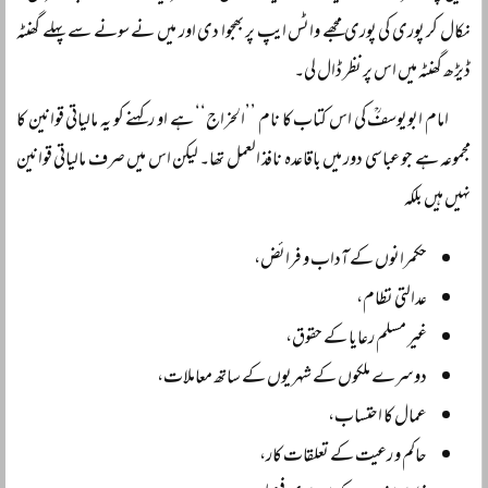
نکال کر پوری کی پوری مجھے واٹس ایپ پر بھجوا دی اور میں نے سونے سے پہلے گھنٹہ
ڈیڑھ گھنٹہ میں اس پر نظر ڈال لی۔
امام ابویوسفؒ کی اس کتاب کا نام ’’الخراج‘‘ ہے او رکہنے کو یہ مالیاتی قوانین کا
مجموعہ ہے جو عباسی دور میں باقاعدہ نافذ العمل تھا۔ لیکن اس میں صرف مالیاتی قوانین
نہیں ہیں بلکہ
حکمرانوں کے آداب و فرائض،
عدالتی نظام،
غیر مسلم رعایا کے حقوق،
دوسرے ملکوں کے شہریوں کے ساتھ معاملات،
عمال کا احتساب،
حاکم و رعیت کے تعلقات کار،