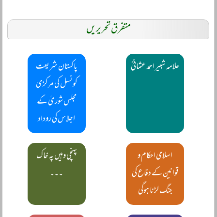
متفرق تحریریں
علامہ شبیر احمد عثمانیؒ
پاکستان شریعت
کونسل کی مرکزی
مجلس شوریٰ کے
اجلاس کی روداد
اسلامی احکام و
پہنچی وہیں پہ خاک
قوانین کے دفاع کی
۔۔۔
جنگ لڑنا ہوگی