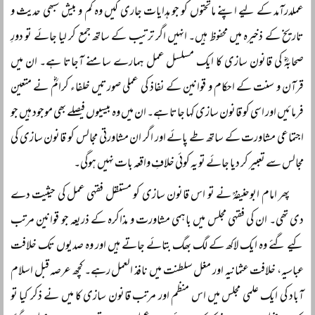
عملدرآمد کے لیے اپنے ماتحتوں کو جو ہدایات جاری کیں وہ کم و بیش سبھی حدیث و
تاریخ کے ذخیرہ میں محفوظ ہیں۔ انہیں اگر ترتیب کے ساتھ جمع کر لیا جائے تو دورِ
صحابہؓ کی قانون سازی کا ایک مسلسل عمل ہمارے سامنے آجاتا ہے۔ ان میں
قرآن و سنت کے احکام و قوانین کے نفاذ کی عملی صورتیں خلفاء کرامؓ نے متعین
فرمائیں اور اسی کو قانون سازی کہا جاتا ہے۔ ان میں وہ بیسیوں فیصلے بھی موجود ہیں جو
اجتماعی مشاورت کے ساتھ طے پائے اور اگر ان مشاورتی مجالس کو قانون سازی کی
مجالس سے تعبیر کر دیا جائے تو یہ کوئی خلافِ واقعہ بات نہیں ہوگی۔
پھر امام ابوحنیفہؒ نے تو اس قانون سازی کو مستقل فقہی عمل کی حیثیت دے
دی تھی۔ ان کی فقہی مجلس میں باہمی مشاورت و مذاکرہ کے ذریعہ جو قوانین مرتب
کیے گئے وہ ایک لاکھ کے لگ بھگ بتائے جاتے ہیں اور وہ صدیوں تک خلافت
عباسیہ، خلافت عثمانیہ اور مغل سلطنت میں نافذ العمل رہے۔ کچھ عرصہ قبل اسلام
آباد کی ایک علمی مجلس میں اس منظم اور مرتب قانون سازی کا میں نے ذکر کیا تو