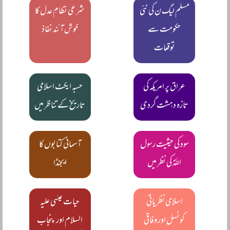
مسلم لیگ ن کی نئی
شرعی نظامِ عدل کا
حکومت سے
خوش آئند نفاذ
توقعات
عراق پر امریکہ کی
حسبہ ایکٹ اسلامی
تازہ دہشت گردی
تاریخ کے تناظر میں
سود کی حیثیت رسول
آسمانی کتابوں کا
اللہؐ کی نظر میں
ایجنڈا
اسلامی نظریاتی
حیات عیسٰی علیہ
کونسل اور وفاقی
السلام اور پنجاب