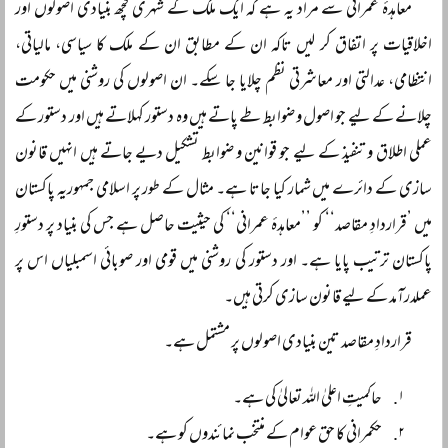
معاہدۂ عمرانی سے مراد یہ ہے کہ ایک ملک کے شہری کچھ بنیادی اصولوں اور
اخلاقیات پر اتفاق کر لیں تاکہ ان کے مطابق ان کے ملک کا سیاسی، مالیاتی،
انتظامی، عدالتی اور معاشرتی نظم چلایا جا سکے۔ ان اصولوں کی روشنی میں حکومت
چلانے کے لیے جو اصول و ضوابط طے پاتے ہیں وہ دستور کہلاتے ہیں اور دستور کے
عملی اطلاق و تنفیذ کے لیے جو قوانین و ضوابط تشکیل دیے جاتے ہیں انہیں قانون
سازی کے دائرے میں شمار کیا جاتا ہے۔ مثال کے طور پر اسلامی جمہوریہ پاکستان
میں ’قراردادِ مقاصد‘‘ کو ’’معاہدۂ عمرانی‘‘ کی حیثیت حاصل ہے جس کی بنیاد پر دستورِ
پاکستان ترتیب پایا ہے۔ اور دستور کی روشنی میں قومی اور صوبائی اسمبلیاں اس پر
عملدرآمد کے لیے قانون سازی کرتی ہیں۔
قراردادِ مقاصد تین بنیادی اصولوں پر مشتمل ہے۔
حاکمیتِ اعلیٰ اللہ تعالیٰ کی ہے۔
حکمرانی کا حق عوام کے منتخب نمائندوں کو ہے۔