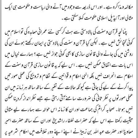
مکالمہ و مذاکرہ ہے۔ اور اس ذریعہ سے وجود میں آنے والی ریاست و حکومت ہی ایک
مثالی اور آئیڈیل اسلامی حکومت کہلا سکتی ہے۔
چنانچہ قرآن و سنت کی بالادستی سے ہٹ کر کسی نئے عمرانی معاہدہ کی تو اسلام میں
کوئی گنجائش نہیں ہے۔ لیکن کیا قرآن و سنت کی بالادستی پر ایمان رکھتے ہوئے ان کی
روشنی میں کی جانے والی قانون سازی کا بھی کوئی جواز نہیں ہے؟ ہمارے خیال میں
اس بات سے اتفاق ممکن نہیں ہے۔ اس لیے کہ یہ قانون سازی قرآن و سنت کے
احکام سے انحراف نہیں بلکہ انہی احکام و قوانین کے نظام و ترویج کی عملی صورتیں
پیدا کرنے کے لیے کی جاتی ہے کیونکہ حالات کے تغیر کے ساتھ ساتھ ہر زمانہ میں ان
عملی صورتوں پر نظر ثانی کی ضرورت سامنے آتی رہتی ہے جسے نظر انداز کردینا ممکن
نہیں ہوتا۔ صحابہ کرامؓ کی جماعت اور ان کا زمانہ اس حوالہ سے ہمارے لیے مثالی
حیثیت رکھتا ہے اس لیے کہ حضرات خلفاء راشدینؓ اور ان کے ساتھ حضرت امیر
معاویہؓ اور حضرت عبد اللہ بن زبیرؓ نے اپنے اپنے دورِ خلافت میں احکام شرعیہ پر