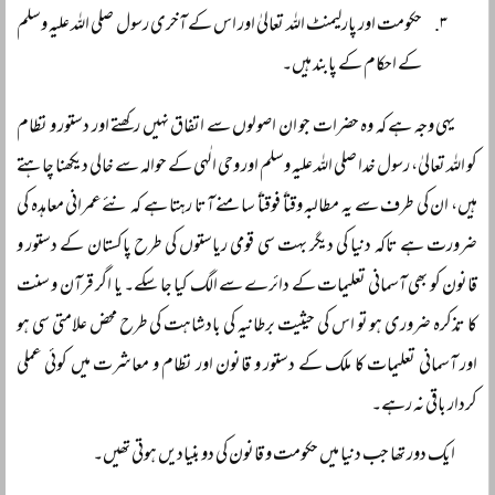
حکومت اور پارلیمنٹ اللہ تعالیٰ اور اس کے آخری رسول صلی اللہ علیہ وسلم
کے احکام کے پابند ہیں۔
یہی وجہ ہے کہ وہ حضرات جو ان اصولوں سے اتفاق نہیں رکھتے اور دستور و نظام
کو اللہ تعالیٰ، رسول خدا صلی اللہ علیہ وسلم اور وحی الٰہی کے حوالہ سے خالی دیکھنا چاہتے
ہیں، ان کی طرف سے یہ مطالبہ وقتاً فوقتاً سامنے آتا رہتا ہے کہ نئےعمرانی معاہدہ کی
ضرورت ہے تاکہ دنیا کی دیگر بہت سی قومی ریاستوں کی طرح پاکستان کے دستور و
قانون کو بھی آسمانی تعلیمات کے دائرے سے الگ کیا جا سکے۔ یا اگر قرآن و سنت
کا تذکرہ ضروری ہو تو اس کی حیثیت برطانیہ کی بادشاہت کی طرح محض علامتی سی ہو
اور آسمانی تعلیمات کا ملک کے دستور و قانون اور نظام و معاشرت میں کوئی عملی
کردار باقی نہ رہے۔
ایک دور تھا جب دنیا میں حکومت و قانون کی دو بنیادیں ہوتی تھیں۔