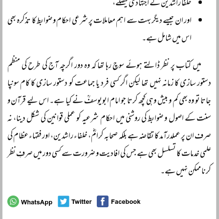
خلفا راشدین کے اجتہادی فیصلے،
اور ان جیسے دیگر بہت سے اہم معاملات پر شرعی احکام و ضوابط کا تذکرہ بھی
اس میں شامل ہے۔
میں کتاب پر نظر ڈالتے ہوئے سوچ رہا تھا کہ وہ دور اگرچہ آج کی طرح کی منظم
دستور سازی کا زمانہ نہیں تھا لیکن اگر کسی فرد یا جماعت کو دستور سازی کا کام سونپا
جاتا تو وہ بھی کم و بیش وہی کچھ کرتا جو امام ابویوسفؒ نے کیا ہے۔ اس لیے قرآن و
سنت کے اصول و ضوابط کی روشنی میں احکام شرعیہ کو عملی قوانین کی شکل دینا، نہ
صرف ان پر عملدرآمد کا تقاضہ ہے بلکہ صحابہ کرامؓ، خلفاء راشدین، اور فقہاء عظام کی
علمی خدمات کا تسلسل بھی ہے جس کی افادیت و ضرورت سے کسی دور میں صرفِ نظر
کرنا ممکن نہیں ہے۔