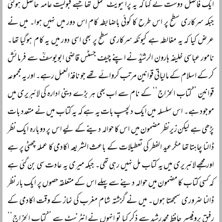
ایک فاضل دوست نے کہا کہ یہ پرائیویٹ عمل تھا جسے قبولیت عامہ حاصل ہوگئی
جبکہ سرکاری سطح پر اس طرح کا کوئی باضابطہ کام اس دور میں نہیں ہوا۔ میں نے
عرض کیا کہ یہ مغالطہ ہے کیونکہ سرکاری سطح پر بھی اسی دور میں یہ کام ہوگیا تھا۔
نامور عباسی خلیفہ ہارون الرشیدؒ نے اپنے چیف جسٹس قاضی ابویوسفؒ سے فرمائش
کر کے اسلام کے مالیاتی قوانین مرتب کروائے تھے جو نافذ العمل رہے۔ اور یہ مجموعہ
قوانین ’’کتاب الخراج‘‘ کے نام سے اب بھی ہر بڑے دینی ادارہ کی لائبریری میں
موجود ہے۔ اس سلسلہ میں ایک دلچسپ بات یہ ہے کہ یہ کتاب میں نے متعدد بات
پڑھی ہے لیکن زیرنظر مضمون میں اس کا حوالہ دینے کے لیے اس پر دوبارہ ایک نظر
ڈالنا چاہتا تھا مگر عید الفطر کی تعطیلات کے باعث الشریعہ اکادمی کا عملہ چھٹی پر ہے
اور مجھے لائبریری میں یہ کتاب مل نہیں رہی تھی۔ جبکہ میری یہ عادت سی بن گئی ہے
کہ کسی کتاب کا مضمون میں حوالہ دینے سے پہلے اس کے متعلقہ حصوں پر ایک بار نظر
ڈالنا ضروری سمجھتا ہوں۔ میں نے گزشتہ شام مغرب کی نماز کے وقت اکادمی کے
رفیق پروفیسر حافظ محمد رشید سے ذکر کیا تو انہوں نے انٹرنیٹ سے ’’کتاب الخراج‘‘