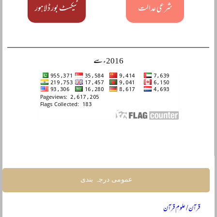
شرعی عدالت
ٹیکسٹ بور ڈ لاہور
2016ء سے
عمومی درجہ بندی
قرآن / علومِ قرآن