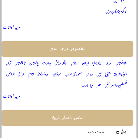
علم و تحقیق
تذکرہ بزرگانِ دین
— مزید عنوانات
مخصوص درجہ بندی
افغانستان
امریکہ
انڈونیشیا
ایران
برطانیہ
بنگلہ دیش
بھارت
پاکستان
تاجکستان
ترکیہ
جنوبی افریقہ
چیچنیا
چین
روس
سعودی عرب
سوڈان
سویٹزرلینڈ
شام
عراق
فرانس
فلسطین و اسرائیل
مصر
میانمار برما
— مزید عنوانات
تلاش باعتبار تاریخ
ابتدائی