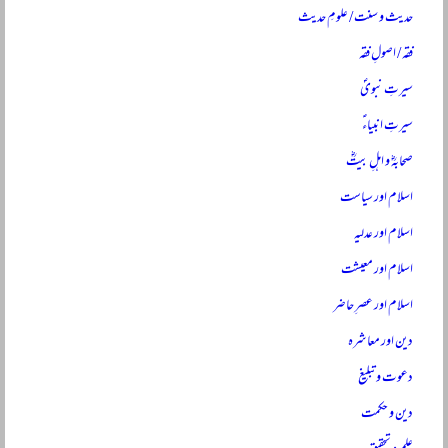
حدیث و سنت / علومِ حدیث
فقہ / اصولِ فقہ
سیرتِ نبویؐ
سیرتِ انبیاءؑ
صحابہؓ و اہلِ بیتؓ
اسلام اور سیاست
اسلام اور عدلیہ
اسلام اور معیشت
اسلام اور عصرِ حاضر
دین اور معاشرہ
دعوت و تبلیغ
دین و حکمت