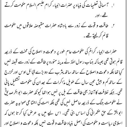
آسمانی تعلیمات کی بنیاد پر حضرات انبیاء کرام علیہم السلام حکومت کرتے
تھے، اور
طاقت و قوت کے زور سے بادشاہ حضرات مقبوضہ علاقوں میں حکومت
قائم کر لیتے تھے۔
حضرات انبیاء کرامؑ کی حکومت عام طور پر دعوت و اصلاح کی محنت کے ذریعہ
قائم ہوتی تھی جیسا کہ جناب رسول اللہؐ نے مدینہ منورہ پر طاقت کے زور سے قبضہ نہیں
کیا تھا بلکہ دعوت و اصلاح کے ساتھ ساتھ یثرب کے دو بڑے قبائل اوس اور خزرج
کے ساتھ کم و بیش تین سال کے طویل مذاکرات کے بعد ان کی حکومت تشکیل پائی
تھی۔ جبکہ خلافت کا آغاز بھی طاقت کے بل پر نہیں ہوا تھا کیونکہ حضرت ابوبکر صدیقؓ
نے حکومت جنگ کے ذریعہ حاصل نہیں کی تھی بلکہ امت کی اجتماعی صوابدید حضرت
ابوبکرؓ کے حقِ حکمرانی کی اساس بنی تھی۔ اس لیے میں یہ عرض کیا کرتا ہوں کہ
اسلامی ریاست و حکومت کی اصل بنیاد طاقت و قوت نہیں بلکہ دعوت و اصلاح اور