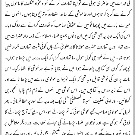
کی خدمت میں حاضری ہوتی ہے تو اپنا تعارف کرا کے خواہ مخواہ تکلف کا ماحول پیدا
کرنے سے گریز کرتا ہوں اور خاموشی کے ساتھ استفادہ کو ترجیح دیتا ہوں۔ انہوں نے
میرے بارے میں پوچھا تو میں نے عثمانی صاحب کو تعارف کرانے سے روک دیا۔
اس کی ایک وجہ یہ بھی تھی کہ میں ان دنوں جمعیۃ علماء اسلام کے ذمہ دار حضرات میں
سے تھا، اور یہ تعارف حضرت مولانا کاندھلویؒ کے ہاں کوئی مثبت تعارف شمار نہیں
ہوتا تھا۔ میں نے خود ہی گول مول سا تعارف کرایا کہ ایک مدرسہ میں پڑھاتا ہوں۔
پوچھا کہ کون سی کتابیں پڑھاتے ہو؟ میں نے بتایا تو بے حد خوشی کا اظہار کیا۔ اس
بات پر ان کی خوشی قابلِ دید تھی کہ ایک نوجوان مولوی مدرسے میں پڑھاتا ہے اور
اس کے زیر درس یہ کتابیں ہیں۔ اس خوشی میں انہوں نے زم زم پلایا، کھجوریں
کھلائیں، اور اپنی تصنیف ’’سیرۃ المصطفٰیؐ‘‘ کی ایک جلد ہدیہ کے طور پر عطا فرمائی۔ پھر
فرمایا کہ مولوی صاحب مجھے خوشی ہوئی کہ تم پڑھاتے ہو، اس لیے کہ آج پڑھانے کا
ذوق کم ہو گیا ہے اور نوجوان علماء پڑھانے کی بجائے خطابت اور دیگر مشاغل پر
زیادہ توجہ دینے لگے ہیں۔ پھر انہوں نے چند نصیحتیں بھی فرمائیں اور دعا کے ساتھ