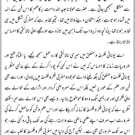
سے مشکل سمجھی جاتی ہے۔ حضرت مولانا عبید اللہ دامت برکاتہم کا اس فن کے ائمہ
میں شمار ہوتا ہے، جبکہ امتحان دینے والا میں تھا، نتیجہ ظاہر ہے کہ صفر کی شکل میں ہی
ظاہر ہونا تھا، چنانچہ وہ زیرو اب تک ذہن میں تازہ ہے اور مجھے اپنی نالائقی کا احساس
دلاتا رہتا ہے۔
اسے یونانی فلسفہ و منطق میں میری نالائقی کا ردعمل سمجھ لیجیے، یا افتادِ طبع اور
ضروریاتِ زمانہ کا احساس کہ میں نے اس کمی کو پورا کرنے کے لیے عالمی منظر پر
یونانی فلسفہ و منطق کی جگہ لینے والے موجودہ مغربی فکر و فلسفہ میں پناہ لی، اور اسے بھی
فن اور علم کے طور پر نہیں بلکہ اس کے معروضی کردار اور اثرات کے حوالے سے
اپنی فکری اور تدریسی تگ و دو کا موضوع بنا لیا۔ ویسے بھی اس حوالے سے میرا نقطۂ
نظر یہ ہے کہ یونانی فکر و فلسفہ کا زمانہ گزر چکا ہے اور اس علم و فن کو حاصل کرنے کی
ضرورت اب صرف اپنے علمی ماضی سے وابستہ رہنے کی حد تک باقی رہ گئی ہے، جو
اس حد تک ضروری بھی ہے۔ لیکن آج کی دنیا میں مغربی فکر و فلسفہ کا غلبہ ہے اور