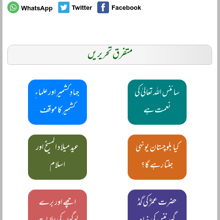
متفرق تحریریں
سائنس اللہ تعالیٰ کی
جہادِ کشمیر اور علماءِ
نعمت ہے
کشمیر کا موقف
کیا بلوچستان یونہی
عید میلاد المسیحؑ اور
جلتا رہے گا؟
اسلام
حضرت عمرؓ کی گڈ
اچھے اور برے