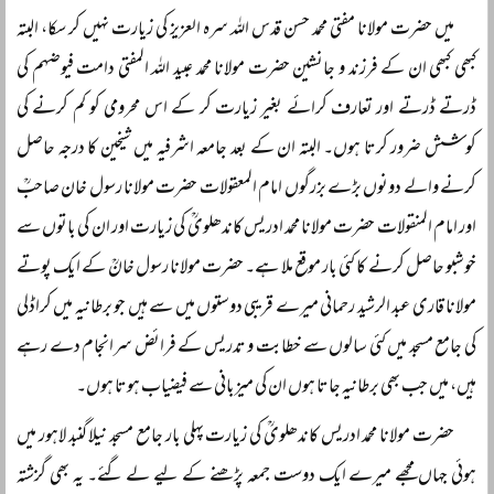
میں حضرت مولانا مفتی محمد حسن قدس اللہ سرہ العزیز کی زیارت نہیں کر سکا، البتہ
کبھی کبھی ان کے فرزند و جانشین حضرت مولانا محمد عبید اللہ المفتی دامت فیوضہم کی
ڈرتے ڈرتے اور تعارف کرائے بغیر زیارت کر کے اس محرومی کو کم کرنے کی
کوشش ضرور کرتا ہوں۔ البتہ ان کے بعد جامعہ اشرفیہ میں شیخین کا درجہ حاصل
کرنے والے دونوں بڑے بزرگوں امام المعقولات حضرت مولانا رسول خان صاحبؒ
اور امام المنقولات حضرت مولانا محمد ادریس کاندھلویؒ کی زیارت اور ان کی باتوں سے
خوشبو حاصل کرنے کا کئی بار موقع ملا ہے۔ حضرت مولانا رسول خانؒ کے ایک پوتے
مولانا قاری عبد الرشید رحمانی میرے قریبی دوستوں میں سے ہیں جو برطانیہ میں کراڈلی
کی جامع مسجد میں کئی سالوں سے خطابت و تدریس کے فرائض سرانجام دے رہے
ہیں، میں جب بھی برطانیہ جاتا ہوں ان کی میزبانی سے فیضیاب ہوتا ہوں۔
حضرت مولانا محمد ادریس کاندھلویؒ کی زیارت پہلی بار جامع مسجد نیلا گنبد لاہور میں
ہوئی جہاں مجھے میرے ایک دوست جمعہ پڑھنے کے لیے لے گئے۔ یہ بھی گزشتہ