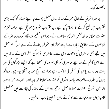
رخصت کیا۔
جامعہ اشرفیہ نے اپنی عمر کے ساٹھ سال مکمل ہونے پر اپنے خلفاء کو ایک بڑی
تقریب میں جمع کرنے کا اہتمام کیا ہے۔ یہ تقریب شروع ہو چکی ہے، برادر محترم
حضرت مولانا حافظ فضل الرحیم صاحب نے، جو اس عظیم درسگاہ کو دورِ حاضر کے
تقاضوں کے مطابق زیادہ سے زیادہ مؤثر اور متحرک بنانے کے لیے سرگرم ِعمل
ہیں، مجھے بھی حاضری کی دعوت دی ہے۔ حاضری تو ہو گی، مگر اس کے ساتھ میں
نے اس کالم کے ذریعے حاضری کو بھی ضروری سمجھا ہے کہ ایسے بزرگوں کی ہر
بات ہمارے پاس نئی نسل کی امانت ہے جو اسے صحیح طور پر پہنچنی چاہیے۔ دعاگو
ہوں کہ اللہ رب العزت جامعہ اشرفیہ کو حضرت مولانا محمد عبید اللہ، حضرت مولانا عبد
الرحمٰن اشرفی، حضرت مولانا فضل الرحیم اور ان کے رفقاء کی قیادت میں مسلسل
کامیابیوں اور ترقیات سے نوازتے رہیں، آمین یا رب العالمین۔