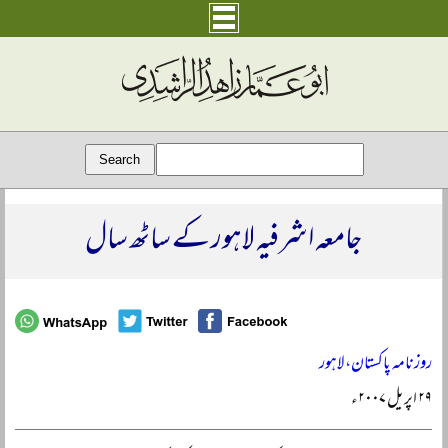
جامعہ اشرفیہ لاہور کے ساٹھ سال
روزنامہ پاکستان، لاہور
۲۹ اپریل ۲۰۰۷ء