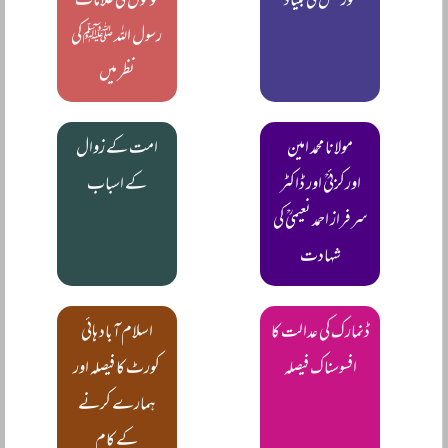
گورننس کی بنیاد
لوگوں کی علامات
رسول اللہ ﷺ کی
نظر میں
مولانا محمد امین
امت کے زوال
اورکزئیؒ اور ڈاکٹر
کے اسباب
سرفراز احمد نعیمیؒ کی
شہادت
ڈنمارک کی عدالت کا
اسلام آباد ہائی
افسوسناک فیصلہ
کورٹ کا فیصلہ اور
ہمارے کرنے
کے کام