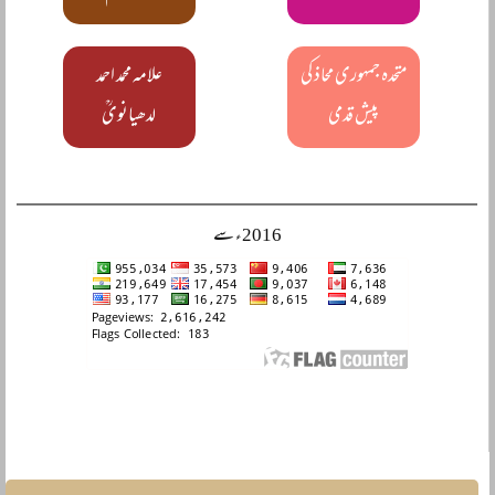
متحدہ جمہوری محاذ کی
علامہ محمد احمد
پیش قدمی
لدھیانویؒ
2016ء سے