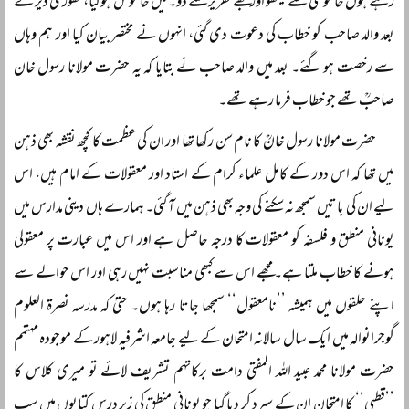
رہے ہوں خاموشی سے بیٹھو اور مجھے تقریر سننے دو۔ میں خاموش ہوگیا، تھوڑی دیر کے
بعد والد صاحب کو خطاب کی دعوت دی گئی، انہوں نے مختصر بیان کیا اور ہم وہاں
سے رخصت ہو گئے۔ بعد میں والد صاحب نے بتایا کہ یہ حضرت مولانا رسول خان
صاحبؒ تھے جو خطاب فرما رہے تھے۔
حضرت مولانا رسول خانؒ کا نام سن رکھا تھا اور ان کی عظمت کا کچھ نقشہ بھی ذہن
میں تھا کہ اس دور کے کامل علماء کرام کے استاد اور معقولات کے امام ہیں، اس
لیے ان کی باتیں سمجھ نہ سکنے کی وجہ بھی ذہن میں آ گئی۔ ہمارے ہاں دینی مدارس میں
یونانی منطق و فلسفہ کو معقولات کا درجہ حاصل ہے اور اس میں عبارت پر معقولی
ہونے کا خطاب ملتا ہے۔ مجھے اس سے کبھی مناسبت نہیں رہی اور اس حوالے سے
اپنے حلقوں میں ہمیشہ ’’نامعقول‘‘ سمجھا جاتا رہا ہوں۔ حتیٰ کہ مدرسہ نصرۃ العلوم
گوجرانوالہ میں ایک سال سالانہ امتحان کے لیے جامعہ اشرفیہ لاہور کے موجودہ مہتمم
حضرت مولانا محمد عبید اللہ المفتی دامت برکاتہم تشریف لائے تو میری کلاس کا
’’قطبی‘‘ کا امتحان ان کے سپرد کر دیا گیا جو یونانی منطق کی زیرِ درس کتابوں میں سب