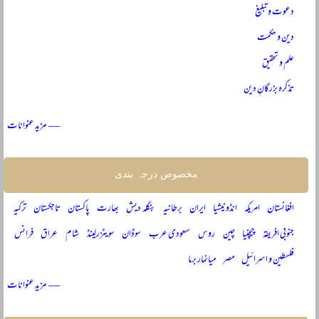
دعوت و تبلیغ
دین و حکمت
علم و تحقیق
تذکرہ بزرگانِ دین
— مزید عنوانات
مخصوص درجہ بندی
افغانستان
امریکہ
انڈونیشیا
ایران
برطانیہ
بنگلہ دیش
بھارت
پاکستان
تاجکستان
ترکیہ
جنوبی افریقہ
چیچنیا
چین
روس
سعودی عرب
سوڈان
سویٹزرلینڈ
شام
عراق
فرانس
فلسطین و اسرائیل
مصر
میانمار برما
— مزید عنوانات