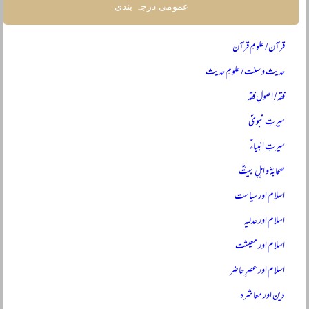
عمومی درجہ بندی
قرآن / علومِ قرآن
حدیث و سنت / علومِ حدیث
فقہ / اصولِ فقہ
سیرتِ نبویؐ
سیرتِ انبیاءؑ
صحابہؓ و اہلِ بیتؓ
اسلام اور سیاست
اسلام اور عدلیہ
اسلام اور معیشت
اسلام اور عصرِ حاضر
دین اور معاشرہ