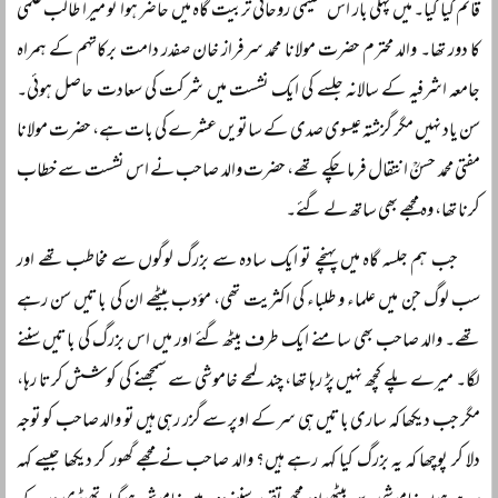
قائم کیا گیا۔ میں پہلی بار اس تعلیمی روحانی تربیت گاہ میں حاضر ہوا تو میرا طالب علمی
کا دور تھا۔ والد محترم حضرت مولانا محمد سرفراز خان صفدر دامت برکاتہم کے ہمراہ
جامعہ اشرفیہ کے سالانہ جلسے کی ایک نشست میں شرکت کی سعادت حاصل ہوئی۔
سن یاد نہیں مگر گزشتہ عیسوی صدی کے ساتویں عشرے کی بات ہے، حضرت مولانا
مفتی محمد حسنؒ انتقال فرما چکے تھے، حضرت والد صاحب نے اس نشست سے خطاب
کرنا تھا، وہ مجھے بھی ساتھ لے گئے۔
جب ہم جلسہ گاہ میں پہنچے تو ایک سادہ سے بزرگ لوگوں سے مخاطب تھے اور
سب لوگ جن میں علماء و طلباء کی اکثریت تھی، مؤدب بیٹھے ان کی باتیں سن رہے
تھے۔ والد صاحب بھی سامنے ایک طرف بیٹھ گئے اور میں اس بزرگ کی باتیں سننے
لگا۔ میرے پلے کچھ نہیں پڑ رہا تھا، چند لمحے خاموشی سے سمجھنے کی کوشش کرتا رہا،
مگر جب دیکھا کہ ساری باتیں ہی سر کے اوپر سے گزر رہی ہیں تو والد صاحب کو توجہ
دلا کر پوچھا کہ یہ بزرگ کیا کہہ رہے ہیں؟ والد صاحب نے مجھے گھور کر دیکھا جیسے کہہ