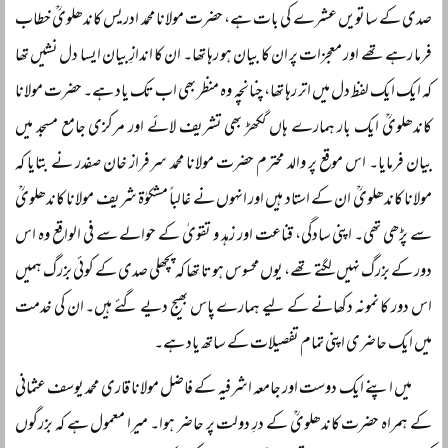
صدی کے ساتویں عشرے کی بات ہے، حضرت مولانا محمد ادریس کاندھلویؒ خطاب
فرما رہے تھے اور معجزات پر ان کا بیان ہو رہا تھا۔ ان کا اندازِ بیان ایسا دل نشیں تھا
کہ ایک ایک لفظ دل میں اتر رہا تھا، چنانچہ وہ منظر بھی اب تک یاد ہے۔ حضرت مولانا
کاندھلویؒ ایک بار ہمارے ہاں گکھڑ بھی تشریف لائے اور مرکزی جامع مسجد میں
بیان فرمایا۔ اس موقع پر والد محترم حضرت مولانا محمد سرفراز خان صفدر نے بتایا کہ
مولانا کاندھلویؒ ان کے استاد ہیں اور انہوں نے غالباً مشکوٰۃ شریف مولانا کاندھلویؒ
سے پڑھی تھی۔ اپنی سادگی، قناعت اور زہد و تقویٰ کے حوالے سے فی الواقع وہ اس
دور کے بزرگ نہیں لگتے تھے، یوں محسوس ہوتا تھا کہ پچھلی صدی کے کوئی بزرگ ہمیں
اس دور کا نمونہ دکھانے کے لیے ہمارے پاس بھیج دیے گئے ہیں۔ ان کی خدمت
میں ایک حاضری اپنی تمام تفصیلات کے ساتھ یاد ہے۔
میں اپنے ایک دوست اور جامعہ اشرفیہ کے فاضل مولانا قاری محمد یوسف عثمانی
کے ہمراہ حضرت کاندھلویؒ کے درِ دولت پر حاضر ہوا۔ میرا معمول ہے کہ بزرگوں