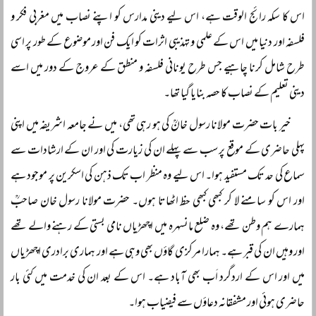
اس کا سکہ رائج الوقت ہے، اس لیے دینی مدارس کو اپنے نصاب میں مغربی فکر و
فلسفہ اور دنیا میں اس کے علمی و تہذیبی اثرات کو ایک فن اور موضوع کے طور پر اسی
طرح شامل کرنا چاہیے جس طرح یونانی فلسفہ و منطق کے عروج کے دور میں اسے
دینی تعلیم کے نصاب کا حصہ بنایا گیا تھا۔
خیر بات حضرت مولانا رسول خانؒ کی ہو رہی تھی، میں نے جامعہ اشریفہ میں اپنی
پہلی حاضری کے موقع پر سب سے پہلے ان کی زیارت کی اور ان کے ارشادات سے
سماع کی حد تک مستفید ہوا۔ اس لیے وہ منظر اب تک ذہن کی اسکرین پر موجود ہے
اور اس کو سامنے لا کر کبھی کبھی حظ اٹھاتا ہوں۔ حضرت مولانا رسول خان صاحبؒ
ہمارے ہم وطن تھے، وہ ضلع مانسہرہ میں اچھڑیاں نامی بستی کے رہنے والے تھے
اور وہیں ان کی قبر ہے۔ ہمارا مرکزی گاؤں بھی وہی ہے اور ہماری برادری اچھڑیاں
میں اور اس کے اردگرد اَب بھی آباد ہے۔ اس کے بعد ان کی خدمت میں کئی بار
حاضری ہوئی اور مشفقانہ دعاؤں سے فیضیاب ہوا۔