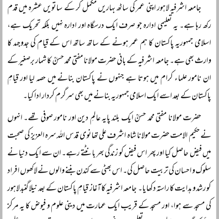
جامعہ اشرفیہ لاہور اپنی عمر کی ساٹھ بہاریں مکمل کر کے ساتویں عشرہ میں قدم
رکھ رہا ہے۔ یہ تعلیمی ادارہ جو صرف ایک درسگاہ اور ادارہ نہیں بلکہ تحریک ہے،
اسلامی جمہوریہ پاکستان کا ہم عمر ہونے کے ساتھ ساتھ اس کے قیام کی جدوجہد کا
وارث بھی ہے۔ جامعہ اشرفیہ کے بانی حضرت مولانا مفتی محمد حسنؒ کا شمار برصغیر کے
ان نامور علماء کرام میں ہوتا ہے جنہوں نے پاکستان بنانے میں حصہ لیا اور قیامِ
پاکستان کے بعد اسے ایک اسلامی جمہوریہ بنانے میں بھی سرگرم کردار ادا کیا۔
حضرت مولانا مفتی محمد حسنؒ ایک بلند پایہ عالمِ دین اور نامور صوفی تھے۔ انہوں
نے حکیم الامت حضرت مولانا شاہ اشرف علی تھانوی قدس اللہ سرہ العزیز کی صحبت
میں فیض حاصل کیا اور پھر اس فیض کو زندگی بھر بانٹتے رہے۔ ان سے ایک دنیا نے
سلوک و احسان کی تربیت حاصل کی۔ اس بھٹی سے کندن بننے والوں نے لاکھوں افراد
کو رشد و ہدایت کا راستہ دکھایا۔ جامعہ اشرفیہ کا آغاز قیامِ پاکستان کے بعد نیلا گنبد لاہور
کی مسجد سے ہوا، اور مسجد کے قریب ایک عمارت میں دینی علوم و فیوض کا یہ مرکز