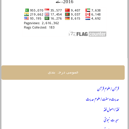
2016ء سے
عمومی درجہ بندی
قرآن / علومِ قرآن
حدیث و سنت / علومِ حدیث
فقہ / اصولِ فقہ
سیرتِ نبویؐ