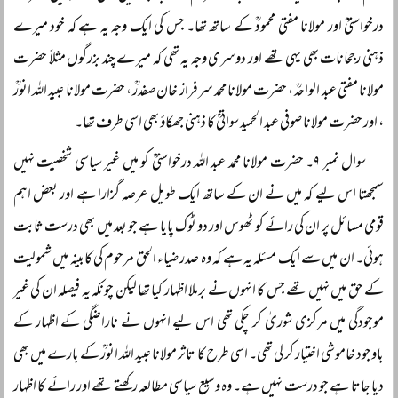
درخواستیؒ اور مولانا مفتی محمودؒ کے ساتھ تھا۔ جس کی ایک وجہ یہ ہے کہ خود میرے
ذہنی رجحانات بھی یہی تھے اور دوسری وجہ یہ تھی کہ میرے چند بزرگوں مثلاً حضرت
مولانا مفتی عبد الواحدؒ ، حضرت مولانا محمد سرفراز خان صفدرؒ ، حضرت مولانا عبید اللہ انورؒ
، اور حضرت مولانا صوفی عبد الحمید سواتیؒ کا ذہنی جھکاؤ بھی اسی طرف تھا۔
سوال نمبر ۹۔ حضرت مولانا محمد عبد اللہ درخواستیؒ کو میں غیر سیاسی شخصیت نہیں
سمجھتا اس لیے کہ میں نے ان کے ساتھ ایک طویل عرصہ گزارا ہے اور بعض اہم
قومی مسائل پر ان کی رائے کو ٹھوس اور دو ٹوک پایا ہے جو بعد میں بھی درست ثابت
ہوئی۔ ان میں سے ایک مسئلہ یہ ہے کہ وہ صدر ضیاء الحق مرحوم کی کابینہ میں شمولیت
کے حق میں نہیں تھے جس کا انہوں نے برملا اظہار کیا تھا لیکن چونکہ یہ فیصلہ ان کی غیر
موجودگی میں مرکزی شوریٰ کر چکی تھی اس لیے انہوں نے ناراضگی کے اظہار کے
باوجود خاموشی اختیار کر لی تھی۔ اسی طرح کا تاثر مولانا عبید اللہ انورؒ کے بارے میں بھی
دیا جاتا ہے جو درست نہیں ہے۔ وہ وسیع سیاسی مطالعہ رکھتے تھے اور رائے کا اظہار