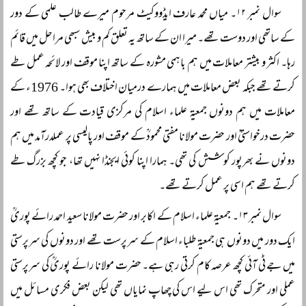
سوال نمبر ۱۲۔ میاں محمد عارف ایڈووکیٹ مرحوم میرے طالب علمی کے دور
کے ساتھی اور دوست تھے۔ میرا ان کے ساتھ یہ تعلق کم و بیش سبھی مراحل میں قائم
رہا۔ اکثر و بیشتر معاملات میں ہم باہمی مشورہ کے ساتھ اپنا موقف اور لائحہ عمل طے
کرتے تھے جبکہ بعض معاملات میں ہمارے درمیان اختلاف بھی ہوا۔ 1976ء کے
معاملات میں ہم دونوں جمعیۃ علماء اسلام کی مرکزی قیادت کے ساتھ تھے اور
حضرت درخواستیؒ اور حضرت مولانا مفتی محمودؒ کے موقف اور پالیسی پر عملدرآمد میں ہم
دونوں نے بھرپور کوشش کی تھی۔ ہمارا اپنا کوئی ایجنڈا نہیں تھا، جو کچھ بزرگ طے
کرتے تھے ہم اسی پر عمل کرتے تھے۔
سوال نمبر ۱۳۔ جمعیۃ علماء اسلام کے اکابر اور حضرت مولانا سعید احمد رائے پوریؒ
ایک دور میں دونوں ہی جمعیۃ طلباء اسلام کے سرپرست تھے اور دونوں کی سرپرستی
میں جے ٹی آئی کچھ عرصہ کام کرتی رہی ہے۔ حضرت مولانا رائے پوریؒ کی سرپرستی
عملی اور متحرک تھی اس لیے اس کی چھاپ نمایاں تھی لیکن بعض فکری مسائل میں