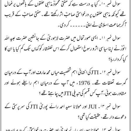
سوال نمبر ۱۰۔ کیا یہ درست ہے کہ مفتی محمودؒ مذہبی حلقوں کے ہاتھوں یرغمال
تھے کیونکہ مذہبی حلقوں پر درخواستی صاحبؒ اثر رکھتے تھے۔ مفتی صاحبؒ کے قریب
آکر جماعت اسلامی نے اپنی ۔۔۔۔۔۔ کر دی۔
سوال نمبر ۱۱۔ ایسی صورتحال میں حضرت لاہوریؒ کے جانشین حضرت عبید اللہ
انورؒ نے اپنا سیاسی اثر و رسوخ استعمال کر کے اس خلفشار کو کہاں تک کم کیا یا ان کا
کیا کردار رہا؟
سوال نمبر ۱۲۔ JTI کی انتہائی اہم شخصیت میاں محمد عارف اور آپ کے درمیان
گہرے تعلقات تھے۔ 1976ء میں آپ کے درمیان اہم رابطے ہوئے اور
مشاورت ہوئی، آپ کس قسم کی تبدیلی JTI میں چاہتے تھے؟
سوال نمبر ۱۳۔ JUI اور مولانا سعید احمد رائے پوریؒ JTI کی سرپرستی کے
دعوے دار تھے، حقیقت کیا تھی؟