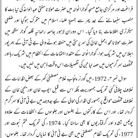
فراغت اور مرکزی جامع مسجد گوجرانوالہ میں حضرت مولانا مفتی عبد الواحدؒ کی نیابت کا
منصب سنبھالنے کے بعد پھر سے جمعیۃ علماء اسلام میں متحرک ہوگیا اور ضلعی
سیکرٹری اطلاعات بنا دیا گیا۔ اس دوران لاہور جامعہ رحمانیہ قلعہ گوجر سنگھ میں
حضرت مولانا محمد اجمل خانؒ کی سرپرستی میں منعقد ہونے والی جے ٹی آئی کے بھرپور
اجلاس میں شریک ہوا، گوجرانوالہ کے متعدد اجتماعات کے انتظام میں شریک رہا اور
مختلف سرگرمیوں میں حصہ لیا جن کی تفصیلات اس وقت ذہن میں نہیں ہیں۔
سوال نمبر ۳۔ 1972ء میں گورنر پنجاب غلام مصطفیٰ کھر کے بعض اقدامات کے
خلاف چلائی گئی تحریک جمہوریت بلکہ اس سے قبل ایوب خان اور یحییٰ خان کے
خلاف مختلف مواقع پر جمہوری اقدار کی بحالی کے لیے جدوجہد میں جے ٹی آئی کا سرگرم
کردار تھا۔ اور اس کے کارکنوں نے جلسوں اور جلوسوں کے انتظامات کے علاوہ
پولیس تشدد اور گرفتاریوں کا بھی سامنا کیا۔ 1974ء کی تحریک ختم نبوت اور
1977ء کی تحریک نظام مصطفی میں بھی جے ٹی آئی کا نمایاں کردار تھا۔ جلوسوں،