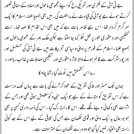
جے ٹی آئی کے فکری اور تحریکی رخ کو اپنے مجموعی ماحول اور مفاد کے منافی تصور
کرتے ہوئے جے یو آئی کی قیادت نے مداخلت کی۔ میں بھی جمعیۃ علماء اسلام کا ایک
سرگرم کردار تھا، اس لیے ظاہر بات ہے کہ میں بھی اس اقدام کا حصہ تھا۔ اسے
تنظیمی اور دستوری طور پر محل نظر کہا جا سکتا ہے لیکن ملک بھر کے عمومی ماحول اور
جمعیۃ علماء اسلام کے فورم پر دینی و سیاسی تحریکات میں جے ٹی آئی کی مسلسل اور
بھرپور شرکت سے قائم ہونے والا تاثر دستوری اور تنظیمی معاملات پر غالب رہا اور:
؂ اس کشمکش میں ٹوٹ گیا رشتہ چاہ کا
جہاں تک مسٹر اور ملا کی تفریق کے عود کر آنے کی بات ہے یہاں تک درست
ہے کہ اس تفریق کو مٹانے کے لیے جو ایک سنجیدہ کوشش ہوئی تھی اور جس کے
اثرات بھی دکھائی دینے لگے تھے، اس کا راستہ رک گیا۔ اس کی ذمہ داری کسی پر بھی
ہو بہرحال یہ ایک دینی اور قومی نقصان ہے جس کی تلافی کے لیے اس کے بعد کوئی
راستہ بھی اختیار نہیں کیا گیا جو دوہرے نقصان کے مترادف ہے۔