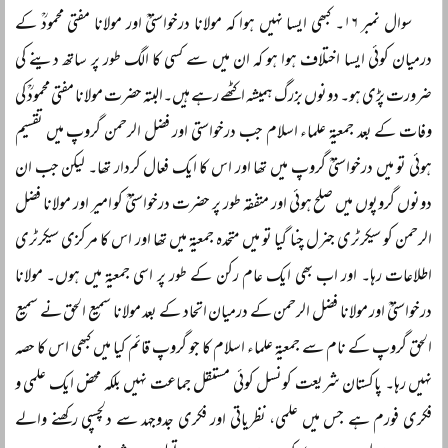
سوال نمبر ۱۶۔ کبھی ایسا نہیں ہوا کہ مولانا درخواستیؒ اور مولانا مفتی محمودؒ کے
درمیان کوئی ایسا اختلاف ہوا ہو کہ ان میں سے کسی کا الگ طور پر ساتھ دینے کی
ضرورت پڑی ہو۔ دونوں بزرگ ہمیشہ اکٹھے رہے ہیں۔البتہ حضرت مولانا مفتی محمودؒ کی
وفات کے بعد جمعیۃ علماء اسلام جب درخواستی اور فضل الرحمن گروپ میں تقسیم
ہوئی تو میں درخواستیؒ گروپ میں تھا اور اس کا ایک فعال کردار تھا۔ لیکن جب ان
دونوں گروپوں میں صلح ہوئی اور متفقہ طور پر حضرت درخواستیؒ کو امیر اور مولانا فضل
الرحمن کو سیکرٹری جنرل چنا گیا تو میں متحدہ جمعیۃ میں تھا اور اس کا مرکزی سیکرٹری
اطلاعات رہا۔ اور اب بھی ایک عام رکن کے طور پر اسی جمعیۃ میں ہوں۔ مولانا
درخواستیؒ اور مولانا فضل الرحمن کے درمیان اتحاد کے بعد مولانا سمیع الحق نے سمیع
الحق گروپ کے نام سے جمعیۃ علماء اسلام کا جو گروپ قائم کیا میں کبھی اس کا حصہ
نہیں رہا۔ پاکستان شریعت کونسل کوئی مستقل جماعت نہیں بلکہ محض ایک علمی و
فکری فورم ہے جس میں علمی، نظریاتی اور فکری جدوجہد سے دلچسپی رکھنے والے