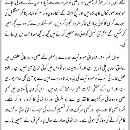
اکٹھے ہوں، سر جوڑ کر بیٹھیں اور ماضی کو ضرورت سے زیادہ کریدتے رہنے کی بجائے
موجودہ صورتحال کا جائزہ لیں اور شیخ الہندؒ کے افکار و پروگرام کو بنیاد بنا کر مستقبل کی
صورت گری کا کوئی بنیادی خاکہ ضرور تجویز کر دیں۔ خود تو ظاہر ہے کہ وہ اب کچھ نہیں
کر سکیں گے مگر نئی نسل کو اپنی راہ متعین کرنے میں کچھ نہ کچھ معاونت مل ہی جائے
گی۔
سوال نمبر ۲۰۔ خاندانی موروثیت ہمارے برصغیر کے علمی و روحانی حلقوں میں
روایتی طور پر چلی آرہی ہے اور اگر اہلیت ہو تو اس میں کوئی حرج بھی نہیں ہے۔ البتہ
محض خاندانی نسب کو موروثیت کی بنیاد بنانا درست نہیں ہے جو آج کل عام ہو رہی
ہے اور اس کے منفی اثرات بھی سامنے آرہے ہیں۔ اس کی وجہ پاکستان میں کسی
علمی و روحانی مرکزیت کا فقدان ہے جو نگرانی اور راہنمائی کا کردار ادا کر سکے۔
نفسانفسی کا دور ہے اور کسی مرکزیت کو تسلیم کرنے کی بجائے اپنی اپنی مرکزیت
قائم کرنے کی دوڑ لگی ہوئی ہے۔ اللہ تعالیٰ ہمارے حال پر رحم فرمائے، آمین یا رب