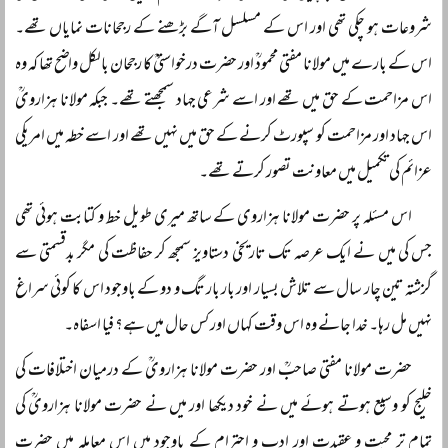
شروعات ہو چکی تھی اور اس کے مسلسل آگے بڑھنے کے رجحانات نمایاں تھے۔
اس کے بارے میں مولانا مفتی محمودؒ اور حضرت درخواستیؒ کا رجحان بالکل واضح تھا کہ وہ
اس مزاحمت کے حق میں تھے اور اسے شرعی جہاد سمجھتے تھے۔ جبکہ مولانا ہزارویؒ
اس جہاد اور مزاحمت کو سپورٹ کرنے کے حق میں نہیں تھے اور اسے خطہ میں امریکی
عزائم کی تکمیل میں معاونت تصور کرتے تھے۔
اس مسئلہ پر حضرت مولانا ہزاروی کے ساتھ میری طویل خط و کتابت ہوئی تھی
جس کی میں نے ایک عرصہ تک تاریخی دستاویز سمجھ کر حفاظت کی مگر بدقسمتی سے
گزشتہ تین چار سال سے تلاش بسیار اور بار بار تگ و دو کے باوجود اس کا کوئی سراغ
نہیں مل رہا۔ خدا جانے وہ اس وقت کہاں اور کس حال میں ہے؟ فیا اسفاہ۔
حضرت مولانا مفتی صاحبؒ اور حضرت مولانا ہزارویؒ کے درمیان اختلافات کی
خلیج کو وسیع ہوتے ہوئے میں نے خود دیکھا اور میں نے حضرت مولانا ہزارویؒ کی
تمام تر محبت و عقیدت اور ادب و احترام کے باوجود میں اس معاملہ میں حضرت