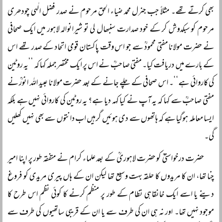
بھی کرتے تھے۔ مثلاً جب جنرل محمد ضیاء الحق مرحوم نے صدر فضل الٰہی چودھری
مرحوم کو سبکدوش کر کے خود صدارت سنبھال لی تو شیرانوالہ لاہور میں ایک صحافی
نے حضرت مولانا مفتی محمودؒ سے جو اس وقت پاکستان قومی اتحاد کے صدر تھے اس
کے بارے میں دریافت کیا۔ مفتی صاحبؒ نے اس پر ایک مختصر جملہ کہا کہ ’’یہ روٹین
کی کاروائی ہے‘‘۔ اس صحافی کے چلے جانے کے بعد حضرت مولانا عبید اللہ انورؒ نے
مفتی صاحبؒ سے کہا کہ یہ آپ نے کیا کہہ دیا ہے؟ یہ روٹین کی کاروائی نہیں ہے بلکہ
ایسا معاملہ ہوگیا ہے کہ ہاتھوں سے دی ہوئیں گرہیں اب دانتوں سے بھی نہیں کھلیں
گی۔
حضرت درخواستیؒ کو حضرت لاہوریؒ کے بعد علماء کرام نے متفقہ طور پر اپنا امیر
چنا تھا، ان کا مریدوں کا حلقہ بہت وسیع تھا لیکن ان کے ہاں پیری مریدی کو فروغ
دینے یا اسے ایک خانقاہی نظام کے طور پر منظم کرنے کا کوئی نظم اس طرح کا
موجود نہیں تھا۔ اور نہ ہی ان کی طرف سے یا ان کے قریبی ساتھیوں کی طرف سے