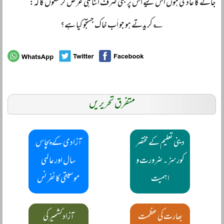
جانے کا عادی ہوں اس لیے اس پر بھی صرف اتنا ہی عرض کر سکوں گا کہ:
؂ کریدتے ہو جو اَب خاک جستجو کیا ہے؟
متفرق تحریریں
دینی تعلیم کے مختصر
آزادی کے پچاس
کورسز ۔ ضرورت و
سال اور عالمی
اہمیت
موسیقی کانفرنس
بھارت کی عظمت
آزاد کشمیر کی