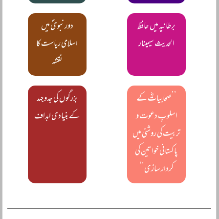
برطانیہ میں حافظ
دور نبویؐ میں
الحدیث سیمینار
اسلامی ریاست کا
نقشہ
’’صحابیاتؓ کے
بزرگوں کی جدوجہد
اسلوبِ دعوت و
کے بنیادی اہداف
تربیت کی روشنی میں
پاکستانی خواتین کی
کردار سازی‘‘