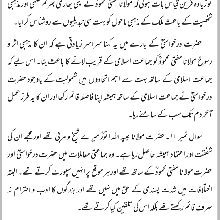
تو زیادہ قرین قیاس بات ہوگی کہ مولانا مفتی محمودؒ نے اپنی بھاری بھرکم علمی اور مذہبی
شخصیت کے باعث ملک کے مذہبی ماحول کو بہت سی تبدیلیوں سے روشناس کرایا۔
حضرت درخواستیؒ کے بارے میں یہ کہنا سراسر زیادتی ہے کہ ان کا مذہبی اثر و
رسوخ مولانا مفتی محمودؒ کو جماعت اسلامی کے قریب لانے کا باعث بنا۔ اس لیے کہ
جماعت اسلامی کے ساتھ بہت سے اہم اتحادوں میں شمولیت کے باوجود حضرت
درخواستیؒ نے جماعت اسلامی کے ساتھ ہمیشہ اپنا فاصلہ قائم رکھا اور ان کا یہ طرز عمل
آخر دم تک سب کے سامنے رہا۔
سوال نمبر ۱۱۔ حضرت مولانا عبید اللہ انورؒ میرے شیخ و مربی تھے اور مجھے ان کی
شفقت اور اعتماد ہمیشہ حاصل رہا ہے۔ وہ جماعتی معاملات میں حضرت درخواستیؒ اور
حضرت مولانا مفتی محمودؒ کے ساتھ تھے اور ہر موقع پر انہیں سپورٹ کرتے تھے۔ البتہ
اختلافات میں شدت پسندی کے حق میں نہیں تھے اور بزرگوں کا ادب و احترام نہ
صرف قائم رکھتے تھے بلکہ اس کی تلقین کیا کرتے تھے۔