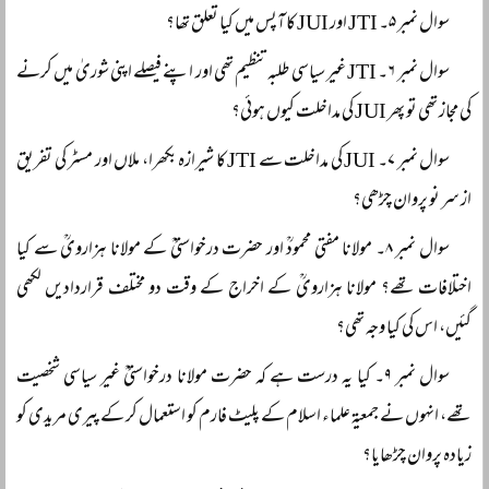
سوال نمبر ۵۔ JTI اور JUI کا آپس میں کیا تعلق تھا؟
سوال نمبر ۶۔ JTI غیر سیاسی طلبہ تنظیم تھی اور اپنے فیصلے اپنی شوریٰ میں کرنے
کی مجاز تھی تو پھر JUI کی مداخلت کیوں ہوئی؟
سوال نمبر ۷۔ JUI کی مداخلت سے JTI کا شیرازہ بکھرا، ملاں اور مسٹر کی تفریق
از سر نو پروان چڑھی؟
سوال نمبر ۸۔ مولانا مفتی محمودؒ اور حضرت درخواستیؒ کے مولانا ہزارویؒ سے کیا
اختلافات تھے؟ مولانا ہزارویؒ کے اخراج کے وقت دو مختلف قراردادیں لکھی
گئیں، اس کی کیا وجہ تھی؟
سوال نمبر ۹۔ کیا یہ درست ہے کہ حضرت مولانا درخواستیؒ غیر سیاسی شخصیت
تھے، انہوں نے جمعیۃ علماء اسلام کے پلیٹ فارم کو استعمال کر کے پیری مریدی کو
زیادہ پروان چڑھایا؟