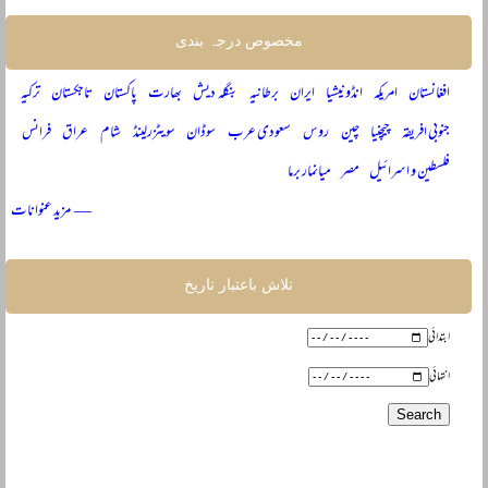
مخصوص درجہ بندی
افغانستان
امریکہ
انڈونیشیا
ایران
برطانیہ
بنگلہ دیش
بھارت
پاکستان
تاجکستان
ترکیہ
جنوبی افریقہ
چیچنیا
چین
روس
سعودی عرب
سوڈان
سویٹزرلینڈ
شام
عراق
فرانس
فلسطین و اسرائیل
مصر
میانمار برما
— مزید عنوانات
تلاش باعتبار تاریخ
ابتدائی
انتہائی