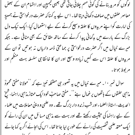
لوگوں کو مرید بنانے کی کوئی مہم چلائی جاتی تھی جیسی کیمپین اور اہتمام ان کے بعض
معاصر حلقوں میں صاف دکھائی دیتا تھا۔ اس لیے یہ کہنا کہ حضرت درخواستیؒ نے جمعیۃ
کی امارت کو اپنے مریدوں کا حلقہ وسیع کرنے کے لیے استعمال کیا، ایک نیک دل
بزرگ کے بارے میں بدگمانی پیدا کرنے کے ساتھ حقائق کے بھی منافی ہے۔ جبکہ
میرے خیال میں اگر حضرت درخواستیؒ پر جماعتی ذمہ داریاں نہ ہوتیں تو ان کے
مریدوں کا حلقہ اس سے کہیں زیادہ وسیع اور ان کا خانقاہی سلسلہ بہت منظم اور
مربوط ہوتا۔
سوال نمبر ۱۰۔ میرے خیال میں یہ تصور ہی مضحکہ خیز ہے کہ ’’مولانا مفتی محمودؒ
مذہبی حلقوں کے ہاتھوں یرغمال بنے‘‘۔ مفتی صاحبؒ خود ایک ممتاز مذہبی راہنما، شیخ
الحدیث، استاذ العلماء اور شب زندہ دار بزرگ تھے۔ وہ علمی و دینی معاملات میں علماء
کے لیے راہنما کی حیثیت رکھتے تھے اور بہت سے مذہبی مسائل میں ان کی رائے کو
ایک معتمد علمی شخصیت کی رائے کے طور پر لیا جاتا تھا۔ اس کی بجائے اگر یہ کہا جائے