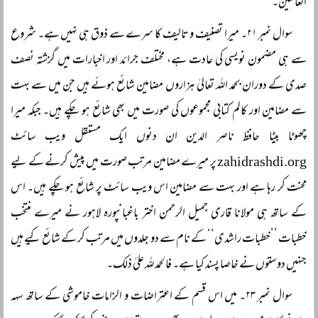
العالمین۔
سوال نمبر ۲۱۔ میرا تصنیف و تالیف کا سرے سے ذوق ہی نہیں ہے۔ شروع
سے ہی مضمون نویسی کی عادت ہے، مختلف جرائد اور اخبارات میں گزشتہ نصف
صدی کے دوران بحمد اللہ تعالیٰ ہزاروں مضامین شائع ہوئے ہیں جن میں سے بہت
سے مضامین اور کالم کتابی مجموعوں کی صورت میں بھی شائع ہو چکے ہیں۔ جبکہ میرا
چھوٹا بیٹا حافظ ناصر الدین ان دنوں ایک مستقل ویب سائٹ
zahidrashdi.org پر میرے مضامین مرتب صورت میں پیش کرنے کے لیے
محنت کر رہا ہے اور بہت سے مضامین اس ویب سائٹ پر شائع ہو چکے ہیں۔ اس
کے ساتھ ہی مولانا قاری جمیل الرحمن اختر باغبانپورہ لاہور نے میرے منتخب
خطبات ’’خطبات راشدی‘‘ کے نام سے دو جلدوں میں مرتب کر کے شائع کیے ہیں
جنہیں دوستوں نے خاصا پسند کیا ہے۔ فالحمد للہ علیٰ ذلک۔
سوال نمبر ۲۳۔ میں اس قسم کے اعتراضات و الزامات خاموشی کے ساتھ سہہ