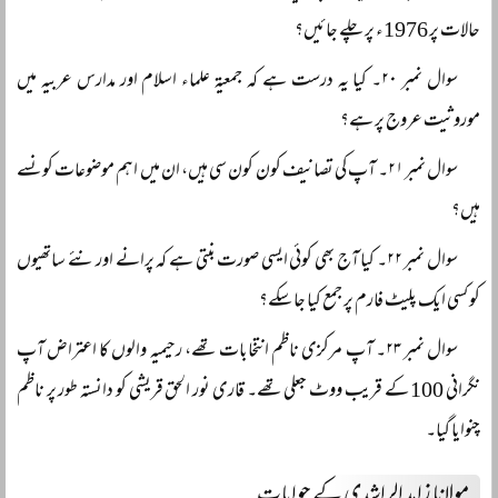
حالات پر 1976ء پر چلے جائیں؟
سوال نمبر ۲۰۔ کیا یہ درست ہے کہ جمعیۃ علماء اسلام اور مدارس عربیہ میں
موروثیت عروج پر ہے؟
سوال نمبر ۲۱۔ آپ کی تصانیف کون کون سی ہیں، ان میں اہم موضوعات کونسے
ہیں؟
سوال نمبر ۲۲۔ کیا آج بھی کوئی ایسی صورت بنتی ہے کہ پرانے اور نئے ساتھیوں
کو کسی ایک پلیٹ فارم پر جمع کیا جا سکے؟
سوال نمبر ۲۳۔ آپ مرکزی ناظم انتخابات تھے، رحیمیہ والوں کا اعتراض آپ
نگرانی 100 کے قریب ووٹ جعلی تھے۔ قاری نور الحق قریشی کو دانستہ طور پر ناظم
چنوایا گیا۔
مولانا زاہد الراشدی کے جوابات