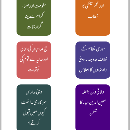
اور نجم سیٹھی کا
حکومت اور علماء
خطاب
کرام سے چند
گزارشات
سودی نظام کے
جج صاحبان کی بحالی
خلاف جدوجہد ۔ دینی
اور عدلیہ سے قوم کی
راہ نماؤں کا اجلاس
توقعات
وفاقی وزیر داخلہ
دینی مدارس
معین الدین حیدر کا
سرکاری مداخلت
شکریہ
کیوں نہیں قبول
کرتے؟