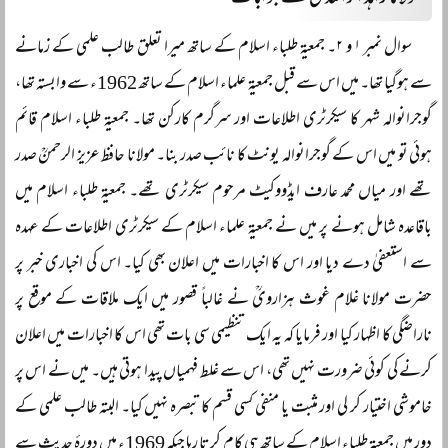
سوال نمبر ۱ و ۲۔ جمعیۃ طلباء اسلام کے ساتھ میرا تعلق طالب علمی کے زمانے
سے ہوگیا تھا۔ میں اس سے قبل جمعیۃ علماء اسلام کے ساتھ 1962ء سے وابستہ تھا،
گوجرانوالہ شہر کا سیکرٹری اطلاعات اور سرگرم کارکن تھا۔ جمعیۃ طلباء اسلام قائم
ہوئی تو میں اس کے گوجرانوالہ یونٹ کا نائب صدر بنا۔ مولانا حافظ عزیز الرحمنؒ صدر
تھے اور میاں محمد عارف ایڈووکیٹ مرحوم سیکرٹری تھے۔ جمعیۃ طلباء اسلام میں
باقاعدہ شامل ہونے پر میں نے جمعیۃ علماء اسلام کے سیکرٹری اطلاعات کے عہدہ
سے استعفیٰ دے دیا اور اس کا اخبارات میں اعلان بھی کیا۔ اس کی اخباری خبر پر
حضرت مولانا غلام غوث ہزارویؒ نے غالباً قصور میں ایک ملاقات کے موقع پر
ناراضگی کا اظہار کیا اور فرمایا کہ یہ ایک تنظیمی سی بات تھی اس کا اخبارات میں اعلان
کرنے کی کوئی ضرورت نہیں تھی، اس سے غلط فہمیاں پیدا ہوتی ہیں۔ میں نے اس پر
خاموشی اختیار کر لی اور مثبت یا منفی کسی قسم کا تبصرہ نہیں کیا۔ البتہ طالب علمی کے
دور میں جمعیۃ طلباء اسلام کے ساتھ ہی کام کرتا رہا جبکہ 1969ء میں دورۂ حدیث سے