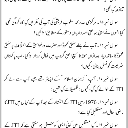
سوال نمبر ۱۴۔ مولانا سعید احمد رائے پوریؒ اور حضرت درخواستیؒ کے درمیان وجہ
تنازعہ کیا تھی؟
سوال نمبر ۱۵۔ مرکزی صدر محمد اسلوب قریشی کی آپ کی نظر میں کیا کارکردگی تھی،
کیا انہوں نے اپنی جماعتی ذمہ داریاں دستور کے مطابق ادا کیں؟
سوال نمبر ۱۶۔ آپ نے پہلے مفتی محمودؒ اور حضرت درخواستیؒ کے اختلاف پر مفتی
محمودؒ کا ساتھ دیا، بعد ازاں مولانا سمیع الحق گروپ میں فعال کردار ادا کیا، اب پاکستان
شریعت کونسل بنا لی، کیوں؟
سوال نمبر ۱۷۔ آپ ’’ترجمان اسلام‘‘ کے ایڈیٹر تھے جسے آپ سے لے کر
JTI کے حوالے کیا گیا، کیوں؟ تفصیلات کیا تھیں؟
سوال نمبر ۱۸۔ 1976ء میں JTI کے انتشار کے بعد آپ کے خیال میں JTI کا
ماضی، حال اور مستقبل کیا ہے؟
سوال نمبر ۱۹۔ کیا مستقبل میں کوئی ایسی کوشش ہو سکتی ہے کہ JTI کے