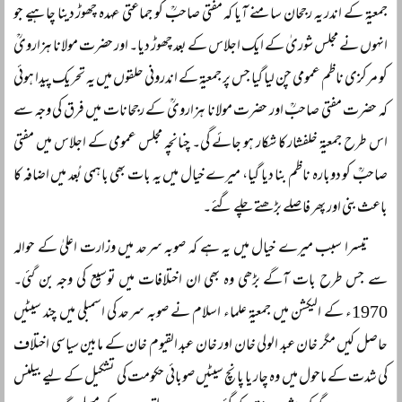
جمعیۃ کے اندر یہ رجحان سامنے آیا کہ مفتی صاحبؒ کو جماعتی عہدہ چھوڑ دینا چاہیے جو
انہوں نے مجلس شوریٰ کے ایک اجلاس کے بعد چھوڑ دیا۔ اور حضرت مولانا ہزارویؒ
کو مرکزی ناظم عمومی چن لیا گیا جس پر جمعیۃ کے اندرونی حلقوں میں یہ تحریک پیدا ہوئی
کہ حضرت مفتی صاحبؒ اور حضرت مولانا ہزارویؒ کے رجحانات میں فرق کی وجہ سے
اس طرح جمعیۃ خلفشار کا شکار ہو جائے گی۔ چنانچہ مجلس عمومی کے اجلاس میں مفتی
صاحبؒ کو دوبارہ ناظم بنا دیا گیا، میرے خیال میں یہ بات بھی باہمی بُعد میں اضافہ کا
باعث بنی اور پھر فاصلے بڑھتے چلے گئے۔
تیسرا سبب میرے خیال میں یہ ہے کہ صوبہ سرحد میں وزارت اعلیٰ کے حوالہ
سے جس طرح بات آگے بڑھی وہ بھی ان اختلافات میں توسیع کی وجہ بن گئی۔
1970ء کے الیکشن میں جمعیۃ علماء اسلام نے صوبہ سرحد کی اسمبلی میں چند سیٹیں
حاصل کیں مگر خان عبد الولی خان اور خان عبد القیوم خان کے مابین سیاسی اختلاف
کی شدت کے ماحول میں وہ چار یا پانچ سیٹیں صوبائی حکومت کی تشکیل کے لیے بیلنس