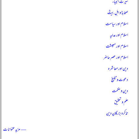
سیرتِ انبیاءؑ
صحابہؓ و اہلِ بیتؓ
اسلام اور سیاست
اسلام اور عدلیہ
اسلام اور معیشت
اسلام اور عصرِ حاضر
دین اور معاشرہ
دعوت و تبلیغ
دین و حکمت
علم و تحقیق
تذکرہ بزرگانِ دین
— مزید عنوانات