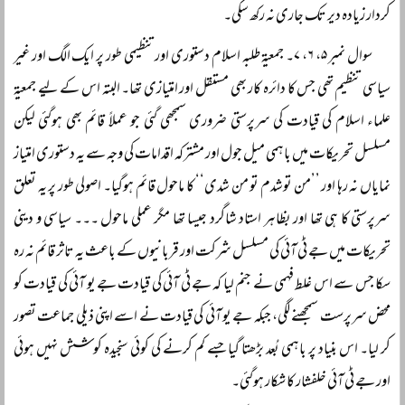
کردار زیادہ دیر تک جاری نہ رکھ سکی۔
سوال نمبر ۵، ۶، ۷۔ جمعیۃ طلبہ اسلام دستوری اور تنظیمی طور پر ایک الگ اور غیر
سیاسی تنظیم تھی جس کا دائرہ کار بھی مستقل اور امتیازی تھا۔ البتہ اس کے لیے جمعیۃ
علماء اسلام کی قیادت کی سرپرستی ضروری سمجھی گئی جو عملاً قائم بھی ہوگئی لیکن
مسلسل تحریکات میں باہمی میل جول اور مشترکہ اقدامات کی وجہ سے یہ دستوری امتیاز
نمایاں نہ رہا اور ’’من توشدم تو من شدی‘‘ کا ماحول قائم ہوگیا۔ اصولی طور پر یہ تعلق
سرپرستی کا ہی تھا اور بظاہر استاد شاگرد جیسا تھا مگر عملی ماحول ۔۔۔ سیاسی و دینی
تحریکات میں جے ٹی آئی کی مسلسل شرکت اور قربانیوں کے باعث یہ تاثر قائم نہ رہ
سکا جس سے اس غلط فہمی نے جنم لیا کہ جے ٹی آئی کی قیادت جے یو آئی کی قیادت کو
محض سرپرست سمجھنے لگی، جبکہ جے یو آئی کی قیادت نے اسے اپنی ذیلی جماعت تصور
کر لیا۔ اس بنیاد پر باہمی بُعد بڑھتا گیا جسے کم کرنے کی کوئی سنجیدہ کوشش نہیں ہوئی
اور جے ٹی آئی خلفشار کا شکار ہوگئی۔