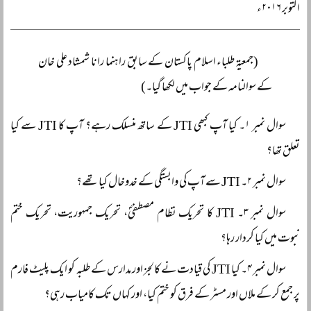
اکتوبر ۲۰۱۶ء
(جمعیۃ طلباء اسلام پاکستان کے سابق راہنما رانا شمشاد علی خان
کے سوالنامہ کے جواب میں لکھا گیا۔)
سوال نمبر ۱۔ کیا آپ کبھی JTI کے ساتھ منسلک رہے؟ آپ کا JTI سے کیا
تعلق تھا؟
سوال نمبر ۲۔ JTI سے آپ کی وابستگی کے خدوخال کیا تھے؟
سوال نمبر ۳۔ JTI کا تحریک نظام مصطفیؐ، تحریک جمہوریت، تحریک ختم
نبوت میں کیا کردار رہا؟
سوال نمبر ۴۔ کیا JTI کی قیادت نے کالجز اور مدارس کے طلبہ کو ایک پلیٹ فارم
پر جمع کر کے ملاں اور مسٹر کے فرق کو ختم کیا، اور کہاں تک کامیاب رہی؟