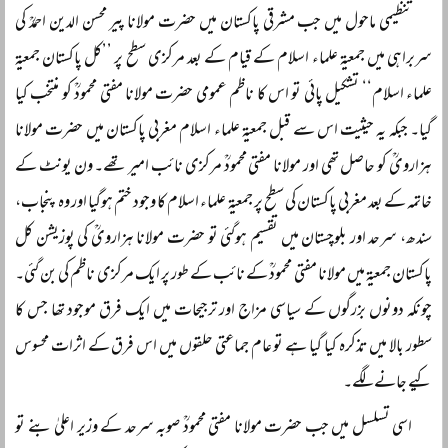
تنظیمی ماحول میں جب مشرقی پاکستان میں حضرت مولانا پیر محسن الدین احمدؒ کی
سربراہی میں جمعیۃ علماء اسلام کے قیام کے بعد مرکزی سطح پر ’’کل پاکستان جمعیۃ
علماء اسلام‘‘ تشکیل پائی تو اس کا ناظم عمومی حضرت مولانا مفتی محمودؒ کو منتخب کیا
گیا۔ جبکہ یہ حیثیت اس سے قبل جمعیۃ علماء اسلام مغربی پاکستان میں حضرت مولانا
ہزارویؒ کو حاصل تھی اور مولانا مفتی محمودؒ مرکزی نائب امیر تھے۔ ون یونٹ کے
خاتمہ کے بعد مغربی پاکستان کی سطح پر جمعیۃ علماء اسلام کا وجود ختم ہوگیا اور وہ پنجاب،
سندھ، سرحد اور بلوچستان میں تقسیم ہوگئی تو حضرت مولانا ہزارویؒ کی پوزیشن کل
پاکستان جمعیۃ میں مولانا مفتی محمودؒ کے نائب کے طور پر ایک مرکزی ناظم کی بن گئی۔
چونکہ دونوں بزرگوں کے سیاسی مزاج اور ترجیحات میں ایک فرق موجود تھا جس کا
سطور بالا میں تذکرہ کیا گیا ہے تو عام جماعتی حلقوں میں اس فرق کے اثرات محسوس
کیے جانے لگے۔
اسی تسلسل میں جب حضرت مولانا مفتی محمودؒ صوبہ سرحد کے وزیر اعلیٰ بنے تو