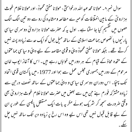
سوال نمبر ۸۔ مولانا محمد عبد اللہ درخواستیؒ ، مولانا مفتی محمودؒ ، اور مولانا غلام غوث
ہزارویؒ کے مابین اختلافات کو میرے مطالعہ و مشاہدہ کی رو سے دو تین الگ الگ
حصوں میں تقسیم کیا جا سکتا ہے۔ اول یہ کہ حضرت مولانا ہزارویؒ دوسری سیاسی
پارٹیوں بالخصوص جماعت اسلامی کے ساتھ میل جول کو ایک حد سے زیادہ پسند نہیں
کرتے تھے۔ جبکہ مولانا مفتی محمودؒ دینی و قومی مقاصد کے لیے دینی و سیاسی جماعتوں
کے متحدہ محاذ کے قیام کے ہر دور میں خواہاں رہے ہیں۔ اس کا آغاز ایوب خان
مرحوم کے دور میں جمہوری مجلس عمل سے ہوا اور 1977ء میں پاکستان قومی اتحاد
تک پہنچا۔ اس دوران دوسری سیاسی و دینی جماعتوں کے ساتھ نصف درجن سے
زیادہ مشترکہ فورم بنے جن میں سے بعض میں حضرت مولانا غلام غوث ہزارویؒ بھی
وقتی ضرورت سمجھ کر شریک ہوئے مگر یہ بات ایک مستقل پالیسی کے طور پر ان
کے لیے قابل قبول نہیں تھی اس لیے وہ اس رخ پر زیادہ دیر تک ساتھ نہیں چل
سکے۔