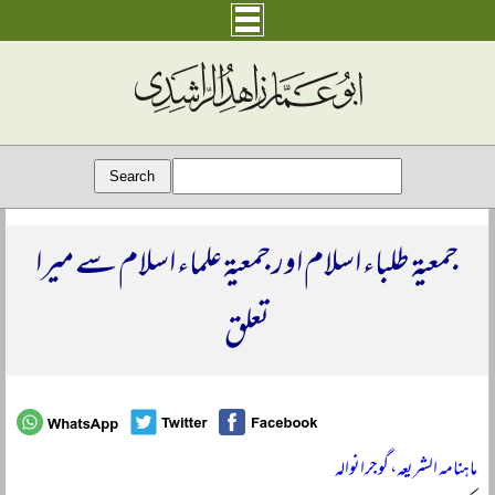
جمعیۃ طلباء اسلام اور جمعیۃ علماء اسلام سے میرا
تعلق
ماہنامہ الشریعہ، گوجرانوالہ