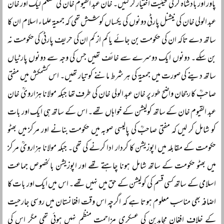
پاور اور بادشاہ گر کی حیثیت اختیار کر گئیں۔ خان عبد القیوم خان کی مسلم لیگ اور خان
عبد الولی خان کی نیشنل پارٹی دونوں کی یکساں کوشش تھی کہ جمعیۃ علماء اسلام ان کا
ساتھ دے تاکہ ان کی حکومت بن جائے یا کم از کم ان کی حریف پارٹی کی حکومت نہ
بن سکے۔ دونوں ایک دوسرے سے خائف تھیں جس کی وجہ سے دونوں پارٹیاں
ساتھ دینے کی صورت میں جمعیۃ کی ہر شرط ماننے کو تیار تھیں۔ اس کشمکش میں مفتی
صاحبؒ کا رجحان واضح طور پر خان عبد الولی خان کی طرف تھا جبکہ مولانا ہزارویؒ خان
عبد القیوم خان کے ساتھ کولیشن کے خواہاں تھے۔ اس کے ساتھ ہی ایک اور بات
کو شامل کر لیں کہ مفتی صاحبؒ کی پالیسی صوبہ میں حکومت بنانے اور مرکز میں بھٹو
حکومت کے مقابلہ میں اپوزیشن کا کردار ادا کرنے کی تھی۔ جبکہ مولانا ہزارویؒ مرکز
میں بھٹو حکومت کے ساتھ شامل ہونا چاہتے تھے اور اپوزیشن بالخصوص جماعت
اسلامی کے ساتھ کسی قسم کی کولیشن کے حق میں نہیں تھے۔ اس میں ایک اور بات کا
اضافہ بھی مناسب معلوم ہوتا ہے کہ اگرچہ اس وقت افغانستان میں روسی جارحیت
کے خلاف افغان مجاہدین کی عسکری مزاحمت منظم نہیں ہوئی تھی مگر اس کی