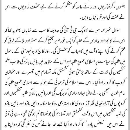
جلسوں، گرفتاریوں اور رائے عامہ کو منظم کرنے کے لیے مختلف زاویوں سے اس
نے محنت کی اور قربانیاں دیں۔
سوال نمبر ۴۔ میرے نزدیک جی ٹی آئی کی جدوجہد کا سب سے نمایاں پہلو یہ تھا کہ
اس نے کالجز اور مدارس کے طلبہ کو ایک فورم پر مجتمع کر کے مسٹر اور ملا کے فرق کو
ختم کرنے کی اپنے وقت میں کامیاب کوشش کی۔ اور کالج و یونیورسٹی کے ماحول
میں طلبہ کی سیاست پر اسلامی جمعیۃ طلبہ اور اس کے مقابلہ میں بائیں بازو کی طالب علم
تنظیموں کی شدت کے ساتھ بڑھتی ہوئی کشمکش بلکہ تصادم میں تیسرے اور متوازن
گروپ کا کردار ادا کیا۔ اس سے اسلام کی ترجمانی کے حوالہ سے اسلامی جمعیۃ طلبہ کی
عام طور پر سمجھی جانے والی اجارہ داری کو بریک لگی اور بائیں بازو کی طلبہ تنظیموں اور
گروپوں کی آزاد خیالی بلکہ آزاد روی کا راستہ بھی روکا جا سکا۔ دائیں بازو اور بائیں بازو
کی طلبہ تنظیموں میں اس وقت کشمکش اور تصادم کی جو فضا قائم ہوگئی تھی، جے ٹی آئی
نے اس میں ’’بیلنس پاور‘‘ کا کردار ادا کیا جسے خدا جانے کس کی نظر لگی کہ وہ اپنا یہ