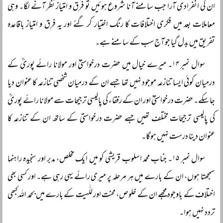
ان کی انفرادی آرا جب سامنے آنا شروع ہوئیں تو فرق و امتیاز نظر آنے لگا۔ وہی
معاملات بعد میں فکری اختلافات کا رنگ اختیار کر گئے اور یہ فرق و امتیاز باقاعدہ
تفریق میں بدل گیا جو آج سب کے سامنے ہے۔
سوال نمبر ۱۴۔ میرے خیال میں حضرت درخواستیؒ اور مولانا رائے پوریؒ کے
درمیان کوئی ایسا تنازعہ موجود نہیں تھا جسے ان کے درمیان شخصی تنازعہ کا عنوان دیا
جا سکے۔ حضرت درخواستیؒ اور ان کے رفقاء کی پالیسی ترجیحات سے مولانا رائے پوریؒ
کی پالیسی ترجیحات مختلف تھیں جسے حضرت درخواستی کے ساتھ ان کے تنازعہ کا
عنوان دینا درست نہیں ہوگا۔
سوال نمبر ۱۵۔ جناب محمد اسلوب قریشی کو میں ایک مخلص، مدبر اور سنجیدہ راہنما
سمجھتا ہوں، ان کے بارے میں ہر مرحلہ پر میری رائے یہی رہی ہے۔ اور کسی بھی
اختلاف کے باوجود مجھے ان کے خلوص، محنت اور للّٰہیت کے بارے میں بحمد اللہ کبھی
تردد نہیں ہوا۔