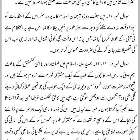
حضرات شامل ہیں اور ان کا کسی سیاسی جماعت سے تعلق ہونا شرط نہیں ہے۔
سوال نمبر ۱۷۔ میں ہفت روزہ ترجمان اسلام کا مدیر رہا مگر اس کے انتظامات کو
پورا وقت نہ دے سکنے کی وجہ سے بہتر طور پر نہیں چلا سکا تھا اس لیے یہ انتظام جے
ٹی آئی کے حوالہ کر دیا گیا تھا جس پر نہ اس وقت مجھے کوئی اشکال تھا اور نہ ہی اب اس
کی تفصیلات بیان کرنے کی ضرورت محسوس کرتا ہوں۔
سوال نمبر ۱۸، ۱۹، ۲۲۔ جمعیۃ طلباء اسلام میں خلفشار اور باہمی کشمکش کے باعث
ہم دینی مدارس اور کالجوں کے طلبہ کے ایک مشترکہ فورم سے محروم ہوگئے ہیں اور
شیخ الہند حضرت مولانا محمود حسن دیوبندیؒ کے ایک خواب کی جو تعبیر عملاً دکھائی دینے
لگی تھی وہ آنکھوں سے اوجھل ہوگئی ہے جسے میں کالتی نقضت غزلھا من بعد قوۃ انکاثا
سے تعبیر کیا کرتا ہوں۔ میرے خیال میں اس کی ذمہ داری ایک دوسرے پر ڈالنے
کی بجائے اس کے وسیع تر نقصانات کو مشترکہ طور پر محسوس کر کے اس کی تلافی کی
کوئی صورت نکالنی چاہیے۔ میری رائے یہ ہے کہ پرانے نظریاتی ساتھی کسی وقت