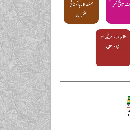
لف ثانیؒ نمبر‘‘
مسئلہ اور پاکستانی
حکمران
طالبان، امریکہ اور
اقوام متحدہ