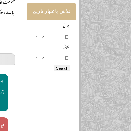
حکومت اپن
تلاش باعتبار تاریخ
جائے، تاکہ
ابتدائی
انتہائی
امر
جرس
قی