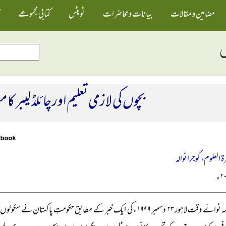
مضامین و مقالات
بیانات و محاضرات
ٹویٹس
کتابی مجموعے
بچوں کی لازمی تعلیم اور چائلڈ لیبر کا م
ۃ العلوم، گوجرانوالہ
روزنامہ نوائے وقت لاہور ۲۳ دسمبر ۱۹۹۹ء کی ایک خبر کے مطابق حکومتِ پاک