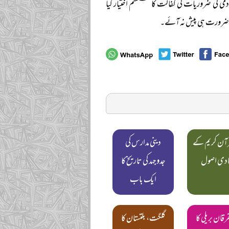
می کی ضروریات کی کفالت کا سسٹم اختیار کیا
 کی ضرورت ہی پیش نہ آئے۔
قرآن کریم کے
دینی مدارس کی
یادی اصول
جدوجہد کی تاریخ کا
ایک باب
رقان بریلی کا
گلگت، بلتستان کا