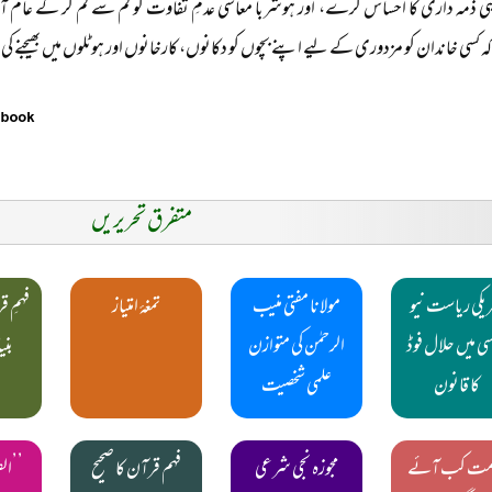
ی ذمہ داری کا احساس کرے، اور ہوشربا معاشی عدمِ تفاوت کو کم سے کم کر کے عام آد
 کسی خاندان کو مزدوری کے لیے اپنے بچوں کو دکانوں، کارخانوں اور ہوٹلوں میں بھیجنے
متفرق تحریریں
یکی ریاست نیو
مولانا مفتی منیب
تمغۂ امتیاز
فہمِ 
ی میں حلال فوڈ
الرحمٰن کی متوازن
بن
کا قانون
علمی شخصیت
امت کب آئے
مجوزہ نجی شرعی
فہم قرآن کا صحیح
’’الف