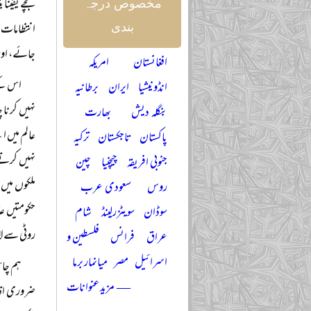
بچے یقیناً
مخصوص درجہ
انتظامات 
بندی
جائے، اور
افغانستان
امریکہ
اس کے 
انڈونیشیا
ایران
برطانیہ
نہیں کرنا 
بنگلہ دیش
بھارت
عالم میں ا
پاکستان
تاجکستان
ترکیہ
نہیں کرتے۔
جنوبی افریقہ
چیچنیا
چین
ملکوں میں 
روس
سعودی عرب
حکومتیں عا
سوڈان
سویٹزرلینڈ
شام
روٹی سے لا
عراق
فرانس
فلسطین و
اسرائیل
مصر
میانمار برما
ہم چائل
— مزید عنوانات
ضروری اقد