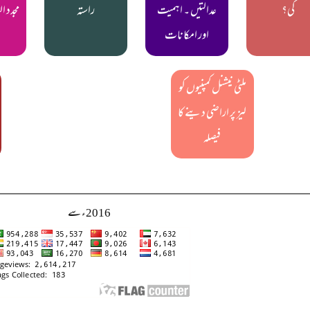
گی؟
عدالتیں ۔ اہمیت
راستہ
مجدد ا
اور امکانات
ملٹی نیشنل کمپنیوں کو
لیز پر اراضی دینے کا
فیصلہ
2016ء سے