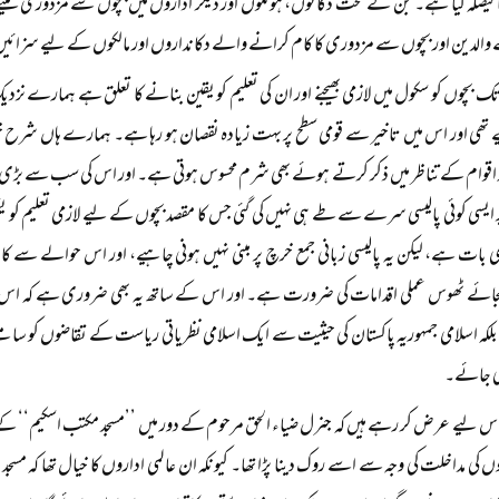
 فیصلہ کیا ہے۔ جن کے تحت دکانوں، ہوٹلوں اور دیگر اداروں میں بچوں سے مزدوری لینے پر
ے والدین اور بچوں سے مزدوری کا کام کرانے والے دکانداروں اور مالکوں کے لیے سزائیں ت
ک بچوں کو سکول میں لازمی بھیجنے اور ان کی تعلیم کو یقین بنانے کا تعلق ہے ہمارے ن
ے تھی اور اس میں تاخیر سے قومی سطح پر بہت زیادہ نقصان ہو رہا ہے۔ ہمارے ہاں شرح 
 اقوام کے تناظر میں ذکر کرتے ہوئے بھی شرم محسوس ہوتی ہے۔ اور اس کی سب سے بڑی 
ر ایسی کوئی پالیسی سرے سے طے ہی نہیں کی گئی جس کا مقصد بچوں کے لیے لازمی تعلیم کو یقی
 بات ہے، لیکن یہ پالیسی زبانی جمع خرچ پر مبنی نہیں ہونی چاہیے، اور اس حوالے سے کاغذا
جائے ٹھوس عملی اقدامات کی ضرورت ہے۔ اور اس کے ساتھ یہ بھی ضروری ہے کہ اس تعلی
، بلکہ اسلامی جمہوریہ پاکستان کی حیثیت سے ایک اسلامی نظریاتی ریاست کے تقاضوں کو سا
کی جائے۔
اس لیے عرض کر رہے ہیں کہ جنرل ضیاء الحق مرحوم کے دور میں ’’مسجد مکتب اسکیم‘‘ کے تحت
وں کی مداخلت کی وجہ سے اسے روک دینا پڑا تھا۔ کیونکہ ان عالمی اداروں کا خیال تھا کہ م