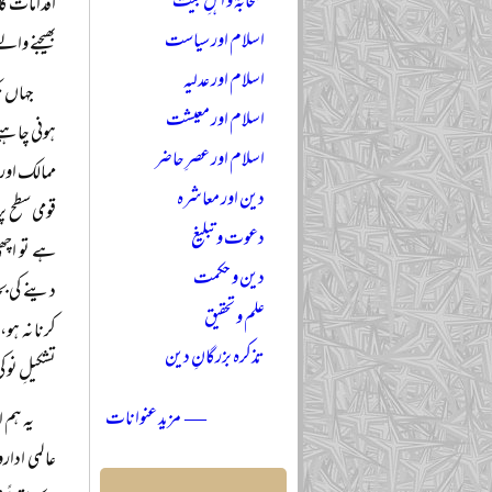
صحابہؓ و اہلِ بیتؓ
اقدامات کا
اسلام اور سیاست
بھیجنے وال
اسلام اور عدلیہ
جہاں ت
اسلام اور معیشت
ہونی چاہی
اسلام اور عصرِ حاضر
ممالک اور
دین اور معاشرہ
قومی سطح پ
دعوت و تبلیغ
ہے تو اچھی
دین و حکمت
دینے کی ب
علم و تحقیق
کرنا نہ ہو
تذکرہ بزرگانِ دین
تشکیلِ نو 
— مزید عنوانات
یہ ہم 
عالمی ادار