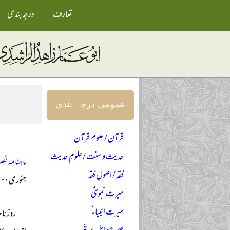
تعارف
درجہ بندی
عمومی درجہ بندی
قرآن / علومِ قرآن
حدیث و سنت / علومِ حدیث
ماہنامہ نصر
فقہ / اصولِ فقہ
جنوری ۲۰۰۰ء
سیرتِ نبویؐ
سیرتِ انبیاءؑ