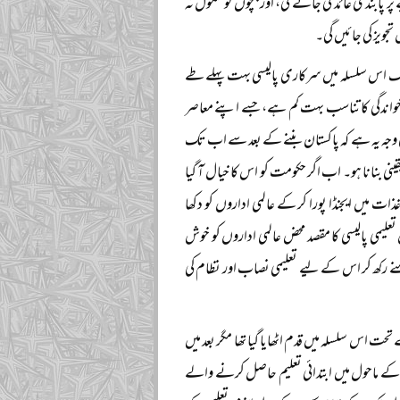
 پابندی عائد کی جائے گی، اور بچوں کو سکول نہ
جویز کی جائیں گی۔
زدیک اس سلسلہ میں سرکاری پالیسی بہت پہلے طے
خواندگی کا تناسب بہت کم ہے، جسے اپنے معاصر
وجہ یہ ہے کہ پاکستان بننے کے بعد سے اب تک
نی بنانا ہو۔ اب اگر حکومت کو اس کا خیال آ گیا
ت میں ایجنڈا پورا کر کے عالمی اداروں کو دکھا
می پالیسی کا مقصد محض عالمی اداروں کو خوش
منے رکھ کر اس کے لیے تعلیمی نصاب اور نظام کی
 اس سلسلہ میں قدم اٹھایا گیا تھا مگر بعد میں
سجد کے ماحول میں ابتدائی تعلیم حاصل کرنے والے