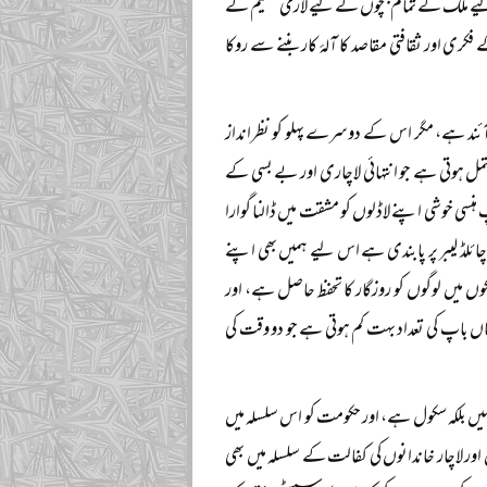
 لیے ملک کے تمام بچوں کے لیے لازمی تعلیم کے
ی اور ثقافتی مقاصد کا آلۂ کار بننے سے روکا
آئند ہے، مگر اس کے دوسرے پہلو کو نظرانداز
شتمل ہوتی ہے جو انتہائی لاچاری اور بے بسی کے
 ہنسی خوشی اپنے لاڈلوں کو مشقت میں ڈالنا گوارا
ں چائلڈ لیبر پر پابندی ہے اس لیے ہمیں بھی اپنے
لکوں میں لوگوں کو روزگار کا تحفظ حاصل ہے، اور
ں باپ کی تعداد بہت کم ہوتی ہے جو دو وقت کی
ل نہیں بلکہ سکول ہے، اور حکومت کو اس سلسلہ میں
اچار خاندانوں کی کفالت کے سلسلہ میں بھی