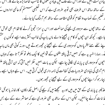
 بنیاد پرست بنیں گے اور اس سے ملک میں بنیاد پرستوں کا تناسب خاصا بڑھ جائے گا۔ اس
کے ساتھ ساتھ اس طرف بھی توجہ ضروری ہے کہ اس تعلیمی سسٹم کو عالمی اداروں کے فکر
 تعلیم کے نصاب و نظام کو قومی مقاصد کے ساتھ ہم آہنگ کیا جائے۔
ساتھ بچوں سے مزدوری لینے کی ممانعت اور اس پر سزا تجویز کرنے کا اقدام بھی خوش 
چاہیے۔ کیونکہ ان بچوں کو کام پر بھیجنے والے ماں باپ کی غالب اکثریت ایسے لوگوں پر م
پنے ننھے منے جگر پاروں کو مزدوری کے لیے بھیجنے پر مجبور ہوتے ہیں، ورنہ کوئی بھی ماں باپ
 ہمارا المیہ یہ ہے کہ ہمیں ترقی یافتہ ملکوں کے قوانین کا ایک پہلو تو نظر آتا ہے کہ وہا
بچوں کو مزدوری پر پابندی لگانی چاہیے، لیکن یہ بات ہمیں نظر نہیں آتی کہ ان ترقی یافتہ م
م آدمی کی بنیادی ضروریات کی کفالت کی ذمہ داری قبول کرتی ہیں۔ اس لیے وہاں ایسے ما
چار ہو کر اپنے بچوں کو مزدوری کے لیے بھیجنے پر مجبور ہوں۔
ڈ لیبر پر پابندی کے حق میں ہیں اور یہ سمجھتے ہیں کہ بچے کی اصل جگہ دکان، کارخانہ یا ہوٹ
امات کرنے چاہئیں۔ لیکن اس کے ساتھ یہ بھی ضروری ہے کہ معاشرے کے بے بس اور ل