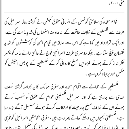
مئی ۲۰۰۱ء
اقوام متحدہ کی سلامتی کونسل کے انسانی حقوق کمیشن نے گزشتہ روز اسرائیل کی
طرف سے فلسطین کے خلاف طاقت کے اندھادھند استعمال کی شدید مذمت کی ہے،
اور ایک قرارداد میں کہا ہے کہ اس سے علاقہ میں قیامِ امن کی کوششوں کو شدید
نقصان پہنچ سکتا ہے۔ جبکہ دوسری طرف اسرائیلی فوج نے عالمی رائے عامہ کو یکسر
نظرانداز کرتے ہوئے غزہ میں مسلح کاروائی کر کے فلسطین کے پولیس اسٹیشن کو
مکمل طور پر تباہ کر دیا ہے۔
فلسطین کے حوالے سے اقوام متحدہ اور مغربی ممالک کا یہ ڈرامہ گزشتہ نصف
صدی سے جاری ہے کہ اور اسرائیل فلسطینی عوام کے حقوق کو غصب کرتے
ہوئے ان کے خلاف مسلح جارحیت کا ارتکاب کرتے ہوئے مسلسل آگے بڑھ رہا
ہے، فلسطینی کیمپوں میں دھکے کھاتے پھر رہے ہیں، مغربی حکومتیں اسرائیل کو فوجی