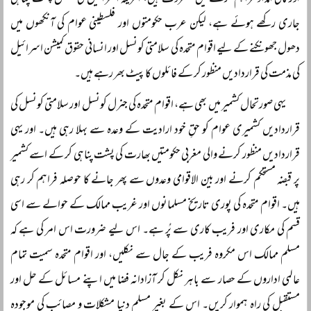
اور مالی امداد فراہم کرنے میں مصروف ہیں، امریکہ اسرائیل کی مکمل پشت پناہی
جاری رکھے ہوئے ہے، لیکن عرب حکومتوں اور فلسطینی عوام کی آنکھوں میں
دھول جھونکنے کے لیے اقوام متحدہ کی سلامتی کونسل اور انسانی حقوق کمیشن اسرائیل
کی مذمت کی قراردادیں منظور کر کے فائلوں کا پیٹ بھر رہے ہیں۔
یہی صورتحال کشمیر میں بھی ہے، اقوام متحدہ کی جنرل کونسل اور سلامتی کونسل کی
قراردادیں کشمیری عوام کو حقِ خود ارادیت کے وعدہ سے بہلا رہی ہیں۔ اور یہی
قراردادیں منظور کرنے والی مغربی حکومتیں بھارت کی پشت پناہی کر کے اسے کشمیر
پر قبضہ مستحکم کرنے اور بین الاقوامی وعدوں سے پھر جانے کا حوصلہ فراہم کر رہی
ہیں۔ اقوام متحدہ کی پوری تاریخ مسلمانوں اور غریب ممالک کے حوالے سے اسی
قسم کی مکاری اور فریب کاری سے پُر ہے۔ اس لیے ضرورت اس امر کی ہے کہ
مسلم ممالک اس مکروہ فریب کے جال سے نکلیں، اور اقوام متحدہ سمیت تمام
عالمی اداروں کے حصار سے باہر نکل کر آزادانہ فضا میں اپنے مسائل کے حل اور
مستقبل کی راہ ہموار کریں۔ اس کے بغیر مسلم دنیا مشکلات و مصائب کی موجودہ