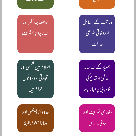
کریں
کے جذبات
وراثت کے مسائل
عاصمہ جہانگیر اور
اور وفاقی شرعی
صدر پرویز مشرف
عدالت
جمعیۃ کے صد سالہ
اسلام میں شخصی اور
عالمی اجتماع کی
تجارتی سود دونوں
کامیابی پر مبارکباد
حرام ہیں
بخاری شریف اور
حدود آرڈیننس اور
دینی مدارس
ہمارا سیکولر طبقہ