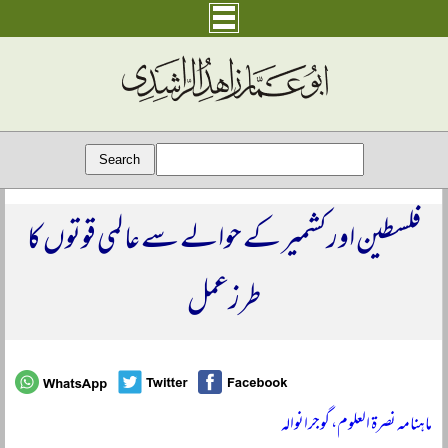
فلسطین اور کشمیر کے حوالے سے عالمی قوتوں کا
طرزعمل
ماہنامہ نصرۃ العلوم، گوجرانوالہ