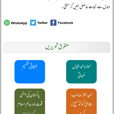
دلدل سے نجات حاصل نہیں کر سکتی۔
متفرق تحریریں
مولانا محمد اقبال
طبقاتی تقسیم
نعمانی ؒ
حمید اختر صاحب!
پاکستان کی ایٹمی
حقائق کو تو مسخ نہ
قوت اور عالمِ اسلام