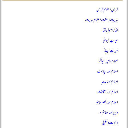
قرآن / علومِ قرآن
حدیث و سنت / علومِ حدیث
فقہ / اصولِ فقہ
سیرتِ نبویؐ
سیرتِ انبیاءؑ
صحابہؓ و اہلِ بیتؓ
اسلام اور سیاست
اسلام اور عدلیہ
اسلام اور معیشت
اسلام اور عصرِ حاضر
دین اور معاشرہ
دعوت و تبلیغ