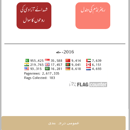
ریفرنڈم کی دلدل
شہدائے آزادی کی
روحوں کا سوال
2016ء سے
عمومی درجہ بندی