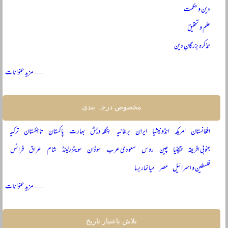
دین و حکمت
علم و تحقیق
تذکرہ بزرگانِ دین
— مزید عنوانات
مخصوص درجہ بندی
افغانستان
امریکہ
انڈونیشیا
ایران
برطانیہ
بنگلہ دیش
بھارت
پاکستان
تاجکستان
ترکیہ
جنوبی افریقہ
چیچنیا
چین
روس
سعودی عرب
سوڈان
سویٹزرلینڈ
شام
عراق
فرانس
فلسطین و اسرائیل
مصر
میانمار برما
— مزید عنوانات
تلاش باعتبار تاریخ