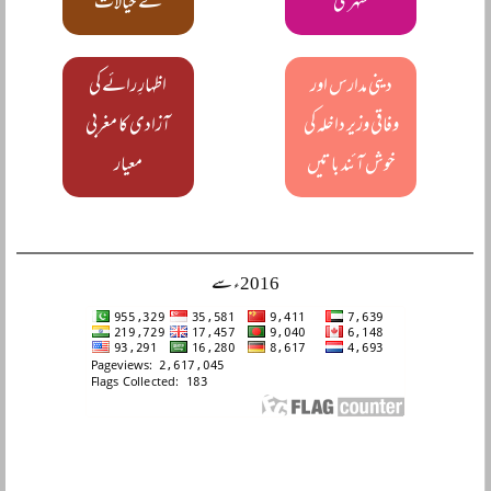
شہری
کے خیالات
دینی مدارس اور
اظہارِ رائے کی
وفاقی وزیر داخلہ کی
آزادی کا مغربی
خوش آئند باتیں
معیار
2016ء سے