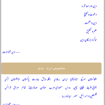
دین اور معاشرہ
دعوت و تبلیغ
دین و حکمت
علم و تحقیق
تذکرہ بزرگانِ دین
— مزید عنوانات
مخصوص درجہ بندی
افغانستان
امریکہ
انڈونیشیا
ایران
برطانیہ
بنگلہ دیش
بھارت
پاکستان
تاجکستان
ترکیہ
جنوبی افریقہ
چیچنیا
چین
روس
سعودی عرب
سوڈان
سویٹزرلینڈ
شام
عراق
فرانس
فلسطین و اسرائیل
مصر
میانمار برما
— مزید عنوانات