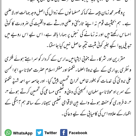
پروفیسر محمد زمان چیمہ نے کہا کہ مسلمانوں کے زوال کی اصل وجہ جہالت اور لاعلمی
ہے۔ ہم بحیثیت قوم نہ اپنے تاریخی و علمی ورثے سے واقفیت کی ضرورت کا کوئی
احساس رکھتے ہیں اور نہ زمانے کی نبض پر ہمارا ہاتھ ہے، اس لیے اس رویے میں
تبدیلی پیدا کیے بغیر کوئی مثبت نتیجہ حاصل نہیں کیا جا سکتا۔
مقررین اور شرکاء نے جنوبی ایشیا میں مدارس کے کردار کو سراہتے ہوئے فکری
و نظری بیداری کے لیے ندوۃ العلماء لکھنؤ اور مفکر اسلام حضرت مولانا سید ابو الحسن
علی ندویؒ کی خدمات کو بطور خاص خراجِ تحسین پیش کیا، اور جامعہ سید احمد شہیدؒ لکھنؤ
کے سربراہ مولانا سید سلمان الحسینی کی دینی و تعلیمی مساعی کی تحسین کرتے ہوئے ۳،
۴، ۵ فروری کو منعقد ہونے والے بین الاقوامی تعلیمی سیمینار کے ساتھ ہم آہنگی کے
اظہار کے علاوہ اس کی کامیابی کے لیے دعا کی۔