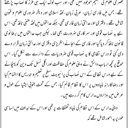
عصری علوم کی تقسیم موجود نہیں تھی، اور سب لوگ ایک ہی طرز کا نصاب پڑھتے
تھے، جس میں فارسی زبان، عربی زبان، فقہ اسلامی اور دیگر ضروری علوم و فنون
شامل تھے۔ دفتری اور عدالتی زبان فارسی تھی، جبکہ عدالتوں میں فقہ حنفی نافذ تھی، اس
لیے یہ نصاب قومی اور سرکاری ضرورت بھی تھا۔ لیکن جب عدالتوں میں برطانوی
قانون نافذ کر دیا گیا اور فارسی کے بجائے انگریزی دفتری اور عدالتی زبان قرار دے
دی گئی تو درسِ نظامی کا یہ نصاب قومی ضروریات کے دائرے سے نکل گیا۔ اس
موقع پر کچھ اربابِ دانش نے دینی علوم کی حفاظت اور اگلی نسل تک دین کو پہنچانے
کے لیے درسِ نظامی کے اس نصاب کی پرائیویٹ سطح پر تعلیم و تدریس کا اہتمام کیا
اور رضاکارانہ بنیادوں پر اس کا نظام قائم کیا، جس کے تحت جنوبی ایشیا کے طول و
عرض میں ہزاروں مدارس کام کر رہے ہیں۔
دینی مدارس کے اس نظام کی بنیاد تحفظات پر تھی اور اس کے اہداف میں اساسی
طور پر یہ امور شامل تھے کہ