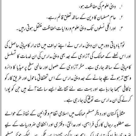
دینی علوم کی حفاظت ہو،
عام مسلمان کا دین کے ساتھ تعلق قائم رہے،
اور اگلی نسلوں تک دینی علوم و روایات بحفاظت منتقل ہوتی رہیں۔
نوآبادیاتی دور میں ان دینی مدارس نے اپنے اہداف میں شاندار کامیابی حاصل کی
اور اس خطے کے ممالک کی آزادی کے بعد بھی دینی مدارس کی ان خدمات کا تسلسل
کامیابی کے ساتھ جاری ہے۔ مگر آزادی کے حصول اور عالمی سطح پر میڈیا کا دائرہ
وسیع تر ہوتے چلے جانے کے بعد دینی مدارس کے اس تحفظاتی ماحول اور طریق کار کو
ناکافی سمجھا جا رہا ہے اور بہت سے نئے تقاضے ایسے سامنے آئے ہیں جن کو پورا
کرنے کی ان مدارس سے توقع کی جا رہی ہے۔
مثلاً پاکستان اور دیگر مسلم ممالک میں اسلامی نظام و قوانین کے نفاذ کے حوالے
سے مطلوبہ رجال کار کی فراہمی، اور عدالتی، دفتری اور انتظامی ضروریات کے لیے