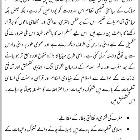
ضروری افراد کی تیاری ایک اہم اور ناگزیر تقاضا بن چکی ہے۔ لیکن چونکہ مسلم
ممالک کے ریاستی تعلیمی نظام اس ضرورت کو پورا نہیں کر رہے، بلکہ بعض جگہ
ریاستی نظام ہائے تعلیم اس کے برعکس دفتری، عدالتی اور انتظامی ماحول کو برقرار
رکھنے کا باعث بن رہے ہیں، اس لیے مسلم امہ کا باشعور طبقہ اس ملی ضرورت کی
تکمیل کے لیے دینی مدارس کی طرف دیکھ رہے ہے اور عمومی طور پر دینی مدارس
سے یہ توقع وابستہ کر لی گئی ہے۔ اسی طرح میڈیا کا دائرہ متنوع اور وسیع تر ہو جانے
کے بعد مغرب اور عالم اسلام کے درمیان فکری جنگ، تہذیبی کشمکش اور ثقافتی
تنازعات کے حوالے سے اسلام کے بنیادی احکام اور قرآن و سنت کی اساسی
تعلیمات کے بارے میں شکوک و شبہات اور اعتراضات کا سلسلہ پھیلتا جا رہا ہے۔
اس کشمکش میں
مغرب کی فکری و ثقافتی یلغار کے مقابلے،
اسلامی تعلیمات کے بارے میں پھیلائے جانے والے شکوک و شبہات کے