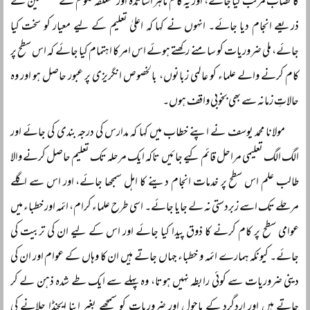
کا نصاب مرتب کیا جائے، اور یہ کام ماہر اساتذہ اور متعلقہ علوم کے متخصصین کے
ذریعے انجام دیا جائے۔ انہوں نے کہا کہ اعلیٰ تعلیم کے لیے معیار کو سخت کیا
جائے، ملی ضروریات کو سامنے رکھتے ہوئے اس امر کا اہتمام کیا جائے کہ اس سطح پر
کام کرنے والے علماء کو عالمی زبانوں، بالخصوص انگریزی پر عبور حاصل ہو اور وہ
حالاتِ زمانہ سے بھی بخوبی واقف ہوں۔
مولانا محمد یوسف نے اپنے خطاب میں کہا کہ مدارس کی درجہ بندی کی جائے اور
الگ الگ تعلیمی مراحل قائم کیے جائیں تاکہ ایک مرحلہ تک تعلیم حاصل کرنے والا
طالب علم اس سطح پر خدمات انجام دینے کا اہل سمجھا جائے، اور اس سے اگلے
مرحلے تک اسے زبردستی نہ لے جایا جائے۔ اسی طرح علماء کرام، ائمہ اور خطباء میں
عوامی سطح پر کام کرنے کا ذوق پیدا کیا جائے اور اس کے لیے ان کی تربیت کی
جائے۔ کیونکہ ہمارے ائمہ و خطباء جہاں جاتے ہیں ان کا وہاں کے عوام اور ان کی
دینی ضروریات سے کوئی رابطہ نہیں ہوتا، وہ پہلے سے ایک طے شدہ ذہن لے کر
جاتے ہیں اور اردگرد کے ماحول اور ضروریات کو سمجھے بغیر اپنا ایجنڈا چلانے کی