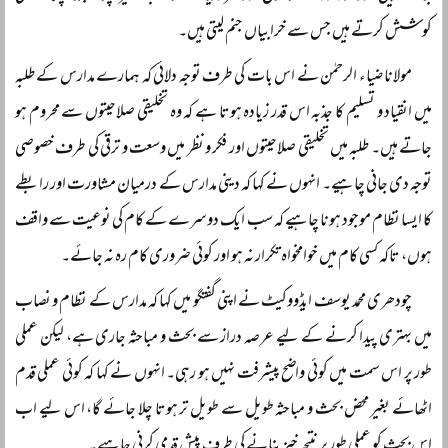
کوشش کرتے ہیں جس سے خرابیاں جنم لیتی ہیں۔
مولانا ضیاء الرحمٰن نے اس بات کی طرف توجہ دلائی کہ ہمارے مدارس کے طلبہ
میں انقیاد و تسلیم کا جذبہ اس قدر زیادہ ہوتا ہے کہ وہ تخلیقی صلاحیتوں سے محروم ہو
جاتے ہیں۔ طلبہ میں تخلیقی صلاحیتوں اور فکر و نظر میں وسعت و ترقی کی طرف خصوصی
توجہ دی جانی چاہیے۔ انہوں نے کہا کہ دینی مدارس کے درمیان مشاورت اور رابطے
کا ایسا نظام موجود ہونا چاہیے کہ سب ایک دوسرے کے کام کی نوعیت سے واقف
ہوں، تاکہ کسی کام میں خوامخواہ تکرار نہ ہو اور کوئی ضروری کام رہ نہ جائے۔
چودھری محمد یوسف ایڈووکیٹ نے اپنی گفتگو میں کہا کہ مدارس کے نظام و نصاب
میں بہتری پیدا کرنے کے لیے عرصہ دراز سے بحث و مباحثہ جاری ہے، لیکن عملی
طور پر اس سمت میں کوئی واضح پیشرفت نہیں ہو رہی۔ انہوں نے کہا کہ کوئی عملی قدم
اٹھائے بغیر محض بحث و مباحثہ طویل سے طویل تر ہوتا چلا جائے گا، اس لیے اب
اس بحث کو عملی طور پر نتیجہ خیز بنانے کی طرف پیش قدمی کرنی چاہیے۔