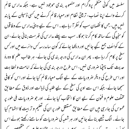
سلسلہ میں کوئی منظم پروگرام اور منصوبہ بندی موجود نہیں ہے، جبکہ مدارس قائم
کرنے والے اپنا نصاب، تربیتی نظام اور معیار قائم کرنے میں کسی ڈسپلن کے پابند
نہیں ہیں، جس کا نقصان سب کو نظر آ رہا ہے۔ اس کے لیے دینی مدارس کے وفاقوں
کو سنجیدگی کے ساتھ کام کرنا ہو گا۔ سب سے پہلے مدارس کی فہرست بنائی جائے، ان
کے کوائف جمع کیے جائیں اور دیکھا جائے کہ کون سا مدرسہ کس دائرے میں اور کس
سطح پر کام کر رہا ہے۔ پھر ان مدارس کی درجہ بندی کی جائے، ہر طالب علم کا دورۂ
حدیث تک پہنچنا ضروری نہیں، اس طرح درجہ بندی کی جائے کہ امامت و خطابت
اور اس طرح کی دیگر ضروریات کے لیے الگ معیار قائم کیا جائے اور اس کو کافی
سمجھا جائے، جبکہ اس سے اوپر کی سطح کے لیے طلبہ کی ذہانت اور ذوق کے مطابق
مختلف علوم و فنون کے لیے ان کا انتخاب کیا جائے۔ اور جو ضروریات ملی طور پر
محسوس کی جا رہی ہیں ان کے مطابق مستقل طور پر ان کی تعلیم و تربیت کا اہتمام کیا
جائے۔ الگ شعبے بنائے جائیں اور ہر شعبہ کی ضروریات کو سامنے رکھتے ہوئے اس