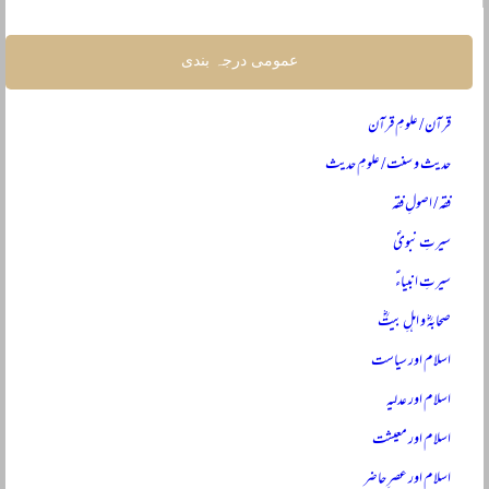
عمومی درجہ بندی
قرآن / علومِ قرآن
حدیث و سنت / علومِ حدیث
فقہ / اصولِ فقہ
سیرتِ نبویؐ
سیرتِ انبیاءؑ
صحابہؓ و اہلِ بیتؓ
اسلام اور سیاست
اسلام اور عدلیہ
اسلام اور معیشت
اسلام اور عصرِ حاضر