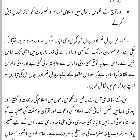
ازالے،
اور آج کے گلوبل ماحول میں اسلامی احکام و تعلیمات کو مؤثر طور پر پیش
کرنے
کے لیے رجالِ فکر اور رجالِ فن کی تیاری ایک ناگزیر ضرورت کا درجہ اختیار کر
چکی ہے، جو مسلمان ممالک کے کسی اور ادارے کی ذمہ داریوں میں ابھی تک شامل
نہیں ہے۔ اس لیے یہ توقع بھی دینی مدارس سے وابستہ کر لی گئی ہے اور دینی مدارس
سے تقاضا کیا جا رہا ہے کہ وہ اس مقصد کے لیے رجالِ فکر اور رجالِ فن کی تیاری کو
اپنے پروگرام میں شامل کریں۔
اس کے ساتھ ہی آج کے عالمی اور گلوبل ماحول میں اسلام کی دعوت و تبلیغ، اور
پوری دنیا میں نسلِ انسانی تک اسلام کی دعوت اور قرآن و سنت کی تعلیمات کو
خالصتاً دعوتی انداز میں پہنچانا بھی ہماری دینی و ملی ذمہ داری ہے۔ اس کے لیے تعلیم
یافتہ اور تربیت یافتہ حضرات کی ہر سطح پر ضرورت ہے۔ عام طور پر باشعور مسلمان