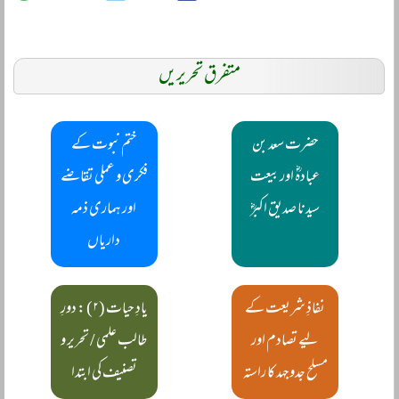
متفرق تحریریں
حضرت سعد بن
ختم نبوت کے
عبادہؓ اور بیعت
فکری و عملی تقاضے
سیدنا صدیق اکبرؓ
اور ہماری ذمہ
داریاں
نفاذِ شریعت کے
یادِ حیات (۲) : دورِ
لیے تصادم اور
طالب علمی / تحریر و
مسلح جدوجہد کا راستہ
تصنیف کی ابتدا