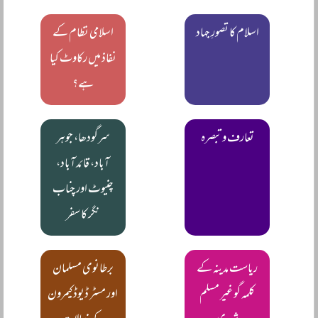
اسلام کا تصورِ جہاد
اسلامی نظام کے
نفاذ میں رکاوٹ کیا
ہے؟
تعارف و تبصرہ
سرگودھا، جوہر
آباد، قائد آباد،
چنیوٹ اور چناب
نگر کا سفر
ریاست مدینہ کے
برطانوی مسلمان
کلمہ گو غیر مسلم
اور مسٹر ڈیوڈ کیمرون