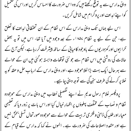
دینی مدارس سے یہ توقع رکھتے ہیں کہ وہ اس ضرورت کا احساس کریں اور اس کی تکمیل
کو اپنے اہداف اور پروگرام میں شامل کریں۔
اس لیے جہاں تک دینی مدارس کے اس نظام کے ان تحفظاتی اہداف کا تعلق
ہے، جن کے لیے یہ نظام ۱۸۵۷ء کے بعد وجود میں آیا تھا، اس میں تو یہ بعض
خرابیوں اور کمزوریوں کے باوجود کامیابی کے ساتھ پیشرفت کر رہا ہے، لیکن آج کے
حالات کی روشنی میں اس نظام سے جو نئی توقعات وابستہ ہو گئی ہیں ان کے حوالے
سے بہرحال ایک بہت بڑا خلا موجود ہے، اور دینی مدارس کے اربابِ حل و عقد کو یہ
خلا پر کرنے کی طرف سنجیدگی سے توجہ دینی چاہیے۔
پروفیسر غلام رسول عدیم نے اپنے تفصیلی خطاب میں دینی مدارس کے موجودہ
نظام و نصاب کے مختلف پہلوؤں پر اظہارِ خیال کیا اور اس بات پر زور دیا کہ تعلیمی
معیار اور طلبہ کی ذہنی و فکری تربیت کے حوالے سے موجودہ صورتحال تسلی بخش نہیں
ہے اور متعدد اصلاحات کی ضرورت ہے۔ انہوں نے کہا کہ مدارس کے قیام کے