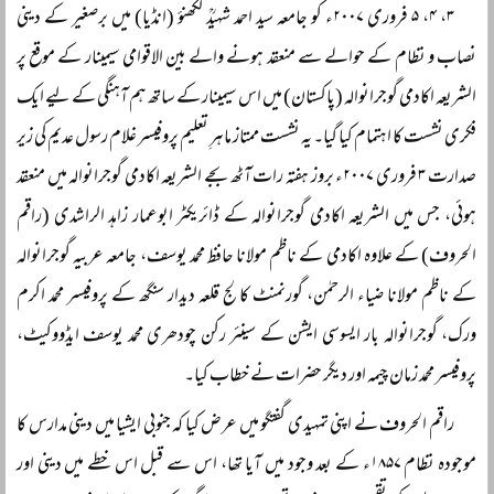
۳، ۴، ۵ فروری ۲۰۰۷ء کو جامعہ سید احمد شہیدؒ لکھنؤ (انڈیا) میں برصغیر کے دینی
نصاب و نظام کے حوالے سے منعقد ہونے والے بین الاقوامی سیمینار کے موقع پر
الشریعہ اکادمی گوجرانوالہ (پاکستان) میں اس سیمینار کے ساتھ ہم آہنگی کے لیے ایک
فکری نشست کا اہتمام کیا گیا۔ یہ نشست ممتاز ماہرِ تعلیم پروفیسر غلام رسول عدیم کی زیر
صدارت ۳ فروری ۲۰۰۷ء بروز ہفتہ رات آٹھ بجے الشریعہ اکادمی گوجرانوالہ میں منعقد
ہوئی، جس میں الشریعہ اکادمی گوجرانوالہ کے ڈائریکٹر ابوعمار زاہد الراشدی (راقم
الحروف) کے علاوہ اکادمی کے ناظم مولانا حافظ محمد یوسف، جامعہ عربیہ گوجرانوالہ
کے ناظم مولانا ضیاء الرحمٰن، گورنمنٹ کالج قلعہ دیدار سنگھ کے پروفیسر محمد اکرم
ورک، گوجرانوالہ بار ایسوسی ایشن کے سینئر رکن چودھری محمد یوسف ایڈووکیٹ،
پروفیسر محمد زمان چیمہ اور دیگر حضرات نے خطاب کیا۔
راقم الحروف نے اپنی تمہیدی گفتگو میں عرض کیا کہ جنوبی ایشیا میں دینی مدارس کا
موجودہ نظام ۱۸۵۷ء کے بعد وجود میں آیا تھا، اس سے قبل اس خطے میں دینی اور