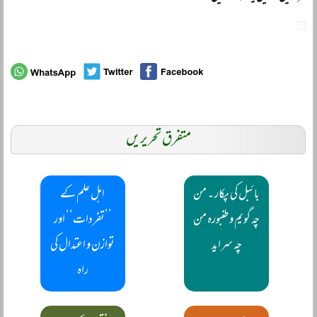
متفرق تحریریں
بائبل کی پکار ۔ من
اہل علم کے
چہ گویم و طنبورہ من
’’تفردات‘‘ اور
چہ سراید
توازن و اعتدال کی
راہ