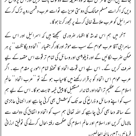
جاتے ہیں، ان کا فرض ہے کہ وہ امریکہ سے دوٹوک بات کریں اور اس پر واضح کر
دیں کہ اگر اسے مسلم ممالک کی دوستی عزیز ہے تو اسے عرب دشمن رویہ ترک کر کے
اسرائیل کو عرب علاقے خالی کرنے پر مجبور کرنا ہو گا۔
آخر میں ہم اس خدشہ کا اظہار ضروری سمجھتے ہیں کہ اسرائیل اور اس کے
سامراجی آقا عرب عوام کے سب سے مؤثر اور کارگر ہتھیار ’’اتحاد و یگانگت‘‘ پر ہر
ممکن ضرب لگائیں گے اور ڈپلومیسی اور وسائل کی تمام تر قوت اس مقصد کے لیے
صَرف کریں گے۔ اس لیے اس قوتِ اتحاد کا تحفظ تمام امور پر مقدم ہے۔ اگر
عرب عوام اس اتحاد کو برقرار رکھنے میں کامیاب ہو گئے تو ’’عرب اتحاد‘‘ عالمِ
اسلام کے عظیم تر اتحاد اور شاندار مستقبل کا پیش خیمہ ثابت ہو گا۔ اس کے لیے ہم
سب کو اپنے وسائل و ذرائع کی حد تک کوشش بھی کرنی چاہیے اور انتہائی عاجزی
کے ساتھ دعا بھی کرنی چاہیے کہ اللہ تعالیٰ ہم سب کو اتحاد و اتفاق کی دولت سے
مالامال کریں اور اسلام اور عالمِ اسلام کی عظمتِ رفتہ بحال کرنے کی توفیق ارزانی
فرمائیں، آمین یا الٰہ العالمین۔