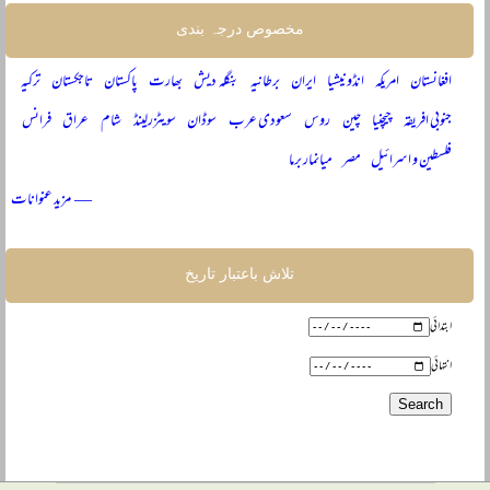
مخصوص درجہ بندی
افغانستان
امریکہ
انڈونیشیا
ایران
برطانیہ
بنگلہ دیش
بھارت
پاکستان
تاجکستان
ترکیہ
جنوبی افریقہ
چیچنیا
چین
روس
سعودی عرب
سوڈان
سویٹزرلینڈ
شام
عراق
فرانس
فلسطین و اسرائیل
مصر
میانمار برما
— مزید عنوانات
تلاش باعتبار تاریخ
ابتدائی
انتہائی