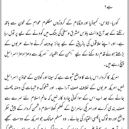
ہے؟
کوریا، لاؤس، کمبوڈیا اور ویتنام کے کروڑوں مظلوم عوام کے خون سے ہاتھ
رنگنے کے بعد آج وائٹ ہاؤس مشرقِ وسطیٰ کی جنگ میں کودنے کے لیے پر تول رہا
ہے، اور اپنے علاقوں کی بازیابی کے لیے جائز جدوجہد کرنے والے عربوں کے
بڑھتے ہوئے قدم روکنے کے لیے ’’امن کے ہتھیار‘‘ امریکہ سے دھڑا دھڑ اسرائیل
پہنچ رہے ہیں۔
امریکہ کا کردار اس بات کا واضح ثبوت ہے کہ سینا اور گولان کے محاذ پر اسرائیل
نہیں امریکہ عربوں کے خلاف صف آرا ہے۔ اور شکوک و شبہات کی دھند چھٹ
جانے کے بعد اب اس کے سوا کوئی چارہ کار نہیں کہ عالمِ اسلام نئے سرے سے
صف بندی کرے اور امریکی سامراج کے کھلم کھلا اسلام دشمن کردار کے پیش نظر
واضح اور دوٹوک پالیسی اختیار کی جائے۔ وہ مسلم ممالک جو امریکہ کے دوست سمجھے