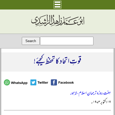
قوتِ اتحاد کا تحفظ کیجئے!
ہفت روزہ ترجمان اسلام، لاہور
۱۹ اکتوبر ۱۹۷۳ء