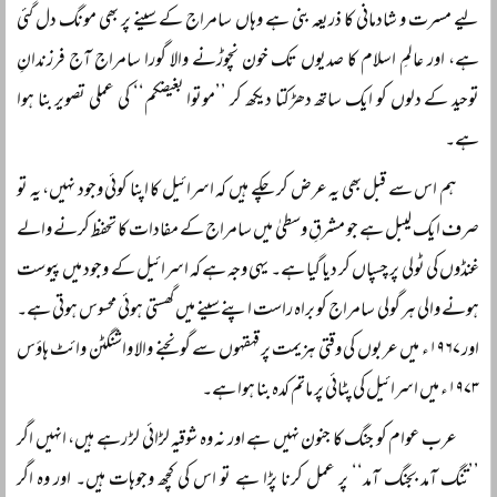
لیے مسرت و شادمانی کا ذریعہ بنی ہے وہاں سامراج کے سینے پر بھی مونگ دل گئی
ہے، اور عالمِ اسلام کا صدیوں تک خون نچوڑنے والا گورا سامراج آج فرزندانِ
توحید کے دلوں کو ایک ساتھ دھڑکتا دیکھ کر ’’موتوا بغیضکم‘‘ کی عملی تصویر بنا ہوا
ہے۔
ہم اس سے قبل بھی یہ عرض کر چکے ہیں کہ اسرائیل کا اپنا کوئی وجود نہیں، یہ تو
صرف ایک لیبل ہے جو مشرقِ وسطیٰ میں سامراج کے مفادات کا تحفظ کرنے والے
غنڈوں کی ٹولی پر چسپاں کر دیا گیا ہے۔ یہی وجہ ہے کہ اسرائیل کے وجود میں پیوست
ہونے والی ہر گولی سامراج کو براہ راست اپنے سینے میں گھستی ہوئی محسوس ہوتی ہے۔
اور ۱۹۶۷ء میں عربوں کی وقتی ہزیمت پر قہقہوں سے گونجنے والا واشنگٹن وائٹ ہاؤس
۱۹۷۳ء میں اسرائیل کی پٹائی پر ماتم کدہ بنا ہوا ہے۔
عرب عوام کو جنگ کا جنون نہیں ہے اور نہ وہ شوقیہ لڑائی لڑ رہے ہیں، انہیں اگر
’’تنگ آمد بجنگ آمد‘‘ پر عمل کرنا پڑا ہے تو اس کی کچھ وجوہات ہیں۔ اور وہ اگر