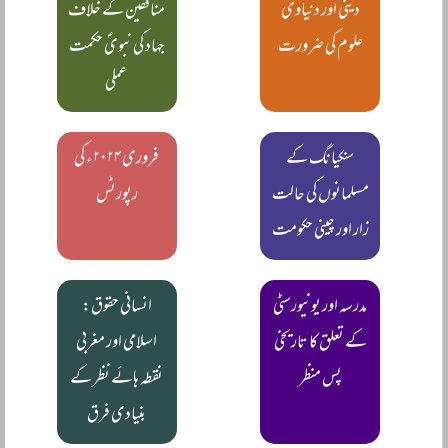
دینی اور دنیاوی
منافقین کے خلاف
علوم کی ضرورت
جہاد کی نبویؐ حکمت
عملی
سنکیانگ کے
فروری ۲۰۲۴ء کی
مسلمانوں کی حالت
رپورٹس
زار اور چینی حکومت
مدرسہ اور یونیورسٹی
انسانی حقوق:
کے تعلق کا تاریخی
اسلامی اور مغربی
پس منظر
نقطہ ہائے نظر کے
بنیادی فرق