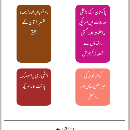
پاکستان کے داخلی
ماہِ شعبان اور ترجمہ و
معاملات میں امریکی
تفسیر قرآن کے
مداخلت اور مسیحی
حلقے
رہنماؤں سے
مخلصانہ گزارش
گوجرانوالہ کی
ایٹمی ری پراسیسنگ
میراتھن ریس اور
پلانٹ اور امریکہ
ردعمل
2016ء سے