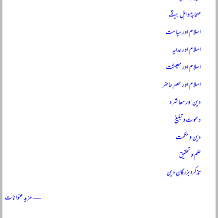
صحابہؓ و اہلِ بیتؓ
اسلام اور سیاست
اسلام اور عدلیہ
اسلام اور معیشت
اسلام اور عصرِ حاضر
دین اور معاشرہ
دعوت و تبلیغ
دین و حکمت
علم و تحقیق
تذکرہ بزرگانِ دین
— مزید عنوانات