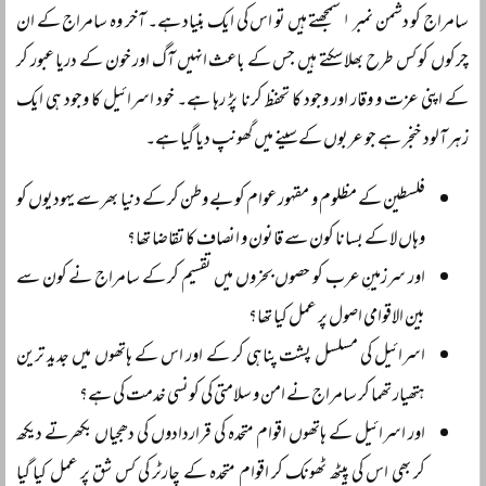
سامراج کو دشمن نمبر ۱ سمجھتے ہیں تو اس کی ایک بنیاد ہے۔ آخر وہ سامراج کے ان
چرکوں کو کس طرح بھلا سکتے ہیں جس کے باعث انہیں آگ اور خون کے دریا عبور کر
کے اپنی عزت و وقار اور وجود کا تحفظ کرنا پڑ رہا ہے۔ خود اسرائیل کا وجود ہی ایک
زہر آلود خنجر ہے جو عربوں کے سینے میں گھونپ دیا گیا ہے۔
فلسطین کے مظلوم و مقہور عوام کو بے وطن کر کے دنیا بھر سے یہودیوں کو
وہاں لا کے بسانا کون سے قانون و انصاف کا تقاضا تھا؟
اور سرزمینِ عرب کو حصوں بخروں میں تقسیم کر کے سامراج نے کون سے
بین الاقوامی اصول پر عمل کیا تھا؟
اسرائیل کی مسلسل پشت پناہی کر کے اور اس کے ہاتھوں میں جدید ترین
ہتھیار تھما کر سامراج نے امن و سلامتی کی کونسی خدمت کی ہے؟
اور اسرائیل کے ہاتھوں اقوام متحدہ کی قراردادوں کی دھجیاں بکھرتے دیکھ
کر بھی اس کی پیٹھ ٹھونک کر اقوام متحدہ کے چارٹر کی کس شق پر عمل کیا گیا