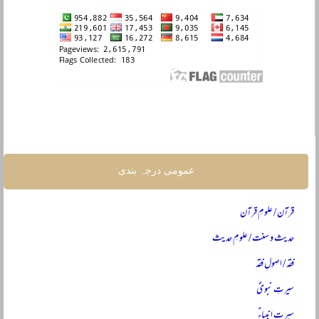
عمومی درجہ بندی
قرآن / علومِ قرآن
حدیث و سنت / علومِ حدیث
فقہ / اصولِ فقہ
سیرتِ نبویؐ
سیرتِ انبیاءؑ