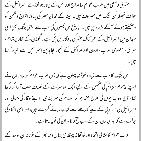
مشرق وسطیٰ میں عرب عوام سامراج اور اس کے پروردہ غنڈے اسرائیل کے
خلاف فیصلہ کن جنگ میں مصروف ہیں۔ سینا کے محاذ پر مصر کی بہادر افواج دشمن کو
دھکیلتے ہوئے آگے بڑھ رہی ہیں۔ تاریخ میں ٹینکوں کی سب سے بڑی جنگ بھی اسی
میدان میں اسرائیل کے عبرتناک حشر کی یادگار بن چکی ہے۔ گولان کے محاذ پر شام،
عراق، سعودی عرب، اردن اور مراکش کے غیور مجاہدین اسرائیل سے نبرد آزما
ہیں۔
اس جنگ کا سب سے زیادہ خوشنما پہلو یہ ہے کہ جس عرب عوام کو سامراج نے
اپنے مذموم عزائم کی تکمیل کے لیے ایک دوسرے کے خلاف صف آرا کر رکھا
تھا، آج وہ بھائیوں کی طرح متحد ہو کر اسلام کی سربلندی، اپنے وقار کی بحالی اور
اسرائیل کی سرکوبی کے لیے کندھے سے کندھا ملائے کھڑے ہیں، اور اسی اتحاد کی
برکت ہے کہ ہر نیا دن ان کے لیے فتح و کامران کی نوید لاتا ہے۔
عرب عوام کا مثالی اتحاد اور فاتحانہ پیشقدمی جہاں دنیا بھر کے فرزندانِ توحید کے