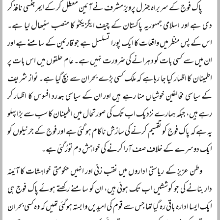
پاک فوج کے سربراہ جنرل پرویز مشرف نے آئین معطل کر کے ایمرجنسی نافذ کر
دی ہے اور اسلامی جمہوریہ پاکستان کے چیف ایگزیکٹو کا منصب سنبھال لیا ہے۔
اس کے پس منظر میں واقعات کا ایک پورا تسلسل ہے جو قارئین کے سامنے ہے اور
ان میں سے کسی بات کو دہرانے کی ضرورت نہیں ہے۔ عام حلقوں میں اس بات پر
اطمینان کا اظہار کیا جا رہا ہے کہ ملک کسی بڑے بحران سے بچ گیا ہے۔ نواز شریف
کے سیاسی مخالفین خوشیاں منا رہے ہیں اور ان کے سیاسی ہمدرد افسوس کا اظہار کر
رہے ہیں، جبکہ ہمارے نزدیک اب تک کی صورتحال میں اطمینان کا سب سے بڑا پہلو
یہ ہے کہ پاک فوج کو تقسیم کرنے کی سازش ناکام ہو گئی ہے اور فوج کے جرنیلوں کو
ایک دوسرے کے خلاف صف آرا کرنے کی خواہش دم توڑ گئی ہے۔
وطن عزیز کے ریاستی اداروں میں نقب زنی اور انہیں حکومتی خواہشات کا آئینہ
دار بنانے کی جو کوششیں اب تک ہوئی ہیں، ان کو سامنے رکھتے ہوئے پاک فوج ہی
ایک ایسا ادارہ باقی رہ گیا تھا جس سے قوم کی امیدیں وابستہ ہو گئی تھیں کہ وہ کسی بحران