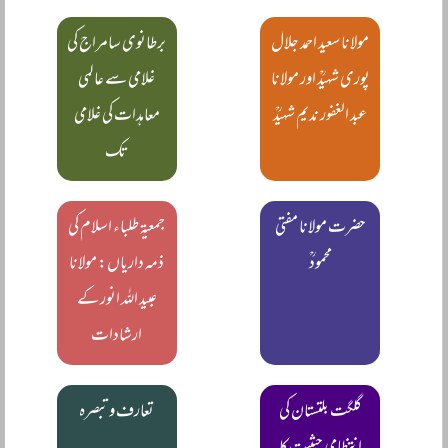
مولانا سعید احمد جلال
برطانوی سامراج کی
پوری شہیدؒ اور مولانا
غلامی سے عالمی
عبد الغفور ندیم شہیدؒ
معاہدات کی غلامی
تک
حضرت مولانا مفتی
جمعیۃ طلباء اسلام کی
محمودؒ
ذمہ داریاں: مولانا
عبید اللہ انور کے
ارشادات
گلگت بلتستان کی
تعارف و تبصرہ