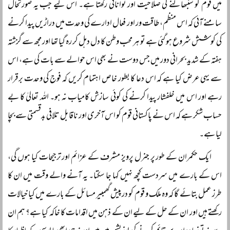
میں قوم کو سنبھالنے کی صلاحیت اور توانائی رکھتا ہے۔ اس لیے جب یہ صورتحال
سامنے آئی کہ اس منظم، طاقت ور اور فعال ادارے کی وحدت میں دراڑیں پیدا کرنے
کی کوشش شروع ہو گئی ہے تو ہر محب وطن کا دل دہل کر رہ گیا تھا اور مجھ سے گزشتہ
ہفتہ کے شدید بحرانی دور میں جس دوست نے بھی اس حوالے سے بات کی ہے، اس
سے یہی عرض کیا ہے کہ اس دعا کا بطور خاص اہتمام کریں کہ فوج کی وحدت برقرار
رہے اور اس میں خلفشار پیدا کرنے کی کوئی سازش کامیاب نہ ہو۔ اللہ تعالیٰ کا بے
حساب شکر ہے کہ اس نے پاکستانی قوم کو اس آخری اور ناقابل تلافی بدقسمتی سے بچا
لیا ہے۔
ایک حکمران کے طور پر جنرل پرویز مشرف کے عزائم اور ترجیحات کیا ہوں گی،
اس کے بارے میں سردست کچھ نہیں کہا جا سکتا۔ یہ آنے والے وقت میں ان کا
طرز عمل بتائے گا کہ وہ ملک و قوم کو درپیش گھمبیر مسائل کے بارے میں کیا خیالات
رکھتے ہیں اور ان کے حل کے لیے ان کے ذہن میں اقدامات کا خاکہ کیا ہے؟ ہم ان