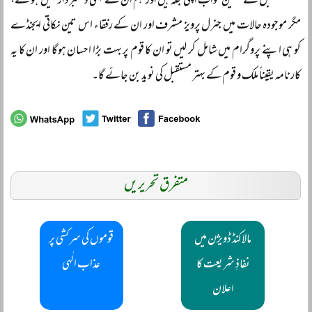
مستقبل کے حسین خواب اپنی جگہ ہیں اور ہم ان سے کبھی دستبردار نہیں ہو سکتے،
مگر موجودہ حالات میں جنرل پرویز مشرف اور ان کے رفقاء اس تین نکاتی ایجنڈے
کو ہی اپنے پروگرام میں شامل کر لیں تو ان کا قوم پر بہت بڑا احسان ہوگا اور ان کا یہ
کارنامہ یقیناً ملک و قوم کے بہتر مستقبل کی نوید بن جائے گا۔
متفرق تحریریں
مالاکنڈ ڈویژن میں
قوموں کی سرکشی پر
نفاذِ شریعت کا
عذاب الٰہی
اعلان