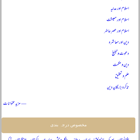
اسلام اور عدلیہ
اسلام اور معیشت
اسلام اور عصرِ حاضر
دین اور معاشرہ
دعوت و تبلیغ
دین و حکمت
علم و تحقیق
تذکرہ بزرگانِ دین
— مزید عنوانات
مخصوص درجہ بندی