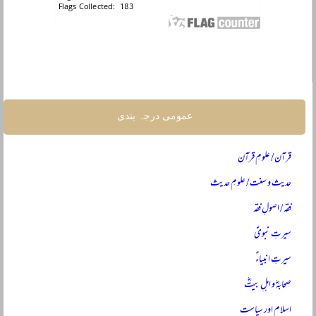
عمومی درجہ بندی
قرآن / علومِ قرآن
حدیث و سنت / علومِ حدیث
فقہ / اصولِ فقہ
سیرتِ نبویؐ
سیرتِ انبیاءؑ
صحابہؓ و اہلِ بیتؓ
اسلام اور سیاست