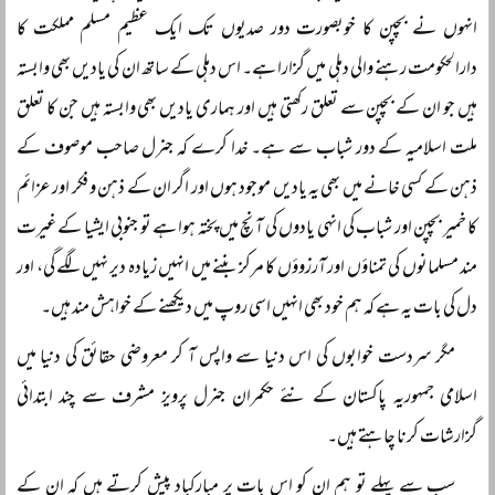
انہوں نے بچپن کا خوبصورت دور صدیوں تک ایک عظیم مسلم مملکت کا
دارالحکومت رہنے والی دہلی میں گزارا ہے۔ اس دہلی کے ساتھ ان کی یادیں بھی وابستہ
ہیں جو ان کے بچپن سے تعلق رکھتی ہیں اور ہماری یادیں بھی وابستہ ہیں جن کا تعلق
ملت اسلامیہ کے دور شباب سے ہے۔ خدا کرے کہ جنرل صاحب موصوف کے
ذہن کے کسی خانے میں بھی یہ یادیں موجود ہوں اور اگر ان کے ذہن و فکر اور عزائم
کا خمیر بچپن اور شباب کی انہی یادوں کی آنچ میں پختہ ہوا ہے تو جنوبی ایشیا کے غیرت
مند مسلمانوں کی تمناؤں اور آرزوؤں کا مرکز بننے میں انہیں زیادہ دیر نہیں لگے گی، اور
دل کی بات یہ ہے کہ ہم خود بھی انہیں اسی روپ میں دیکھنے کے خواہش مند ہیں۔
مگر سردست خوابوں کی اس دنیا سے واپس آ کر معروضی حقائق کی دنیا میں
اسلامی جمہوریہ پاکستان کے نئے حکمران جنرل پرویز مشرف سے چند ابتدائی
گزارشات کرنا چاہتے ہیں۔
سب سے پہلے تو ہم ان کو اس بات پر مبارکباد پیش کرتے ہیں کہ ان کے