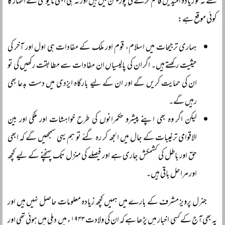
سے نہ تو زیادہ امیدیں قائم کرنے کی پوزیشن میں ہیں اور نہ ہی ابھی مایوسی کے اظہار کا
کوئی موقع ہے:
ہماری ترجیحات میں اسلام، قوم اور ملک کے مفادات ہی اول اور آخر کی
حیثیت رکھتے ہیں۔ اگر ان کی پالیسیاں ان مفادات سے مطابقت رکھیں گی تو
ان کی حمایت کریں گے اور ان کے لیے بارگاہ ایزدی میں دست بدعا بھی
رہیں گے۔
لیکن اگر وہ بھی اپنے پیشرو حکمرانوں کی طرح خواہشات اور ملکی اور بین
الاقوامی ترغیبات کے جال میں الجھ کر رہ گئے تو ہم یہی سمجھیں گے کہ ابھی
حق اور باطل کی کشمکش جاری ہے اور فیصلے کی منزل تک پہنچنے کے لیے کچھ
اور مراحل باقی ہیں۔
جنرل پرویز مشرف کے بارے میں ہمیں کچھ زیادہ معلومات حاصل نہیں ہیں اور
یہ بھی آج کے کسی اخبار میں پڑھا ہے کہ ان کی ولادت ۱۹۴۳ء میں دہلی میں ہوئی تھی اور