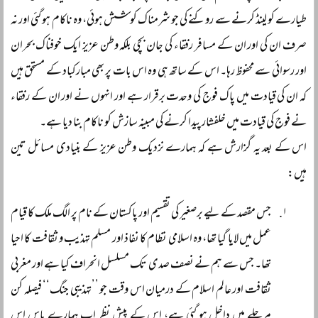
طیارے کو لینڈ کرنے سے روکنے کی جو شرمناک کوشش ہوئی، وہ ناکام ہو گئی اور نہ
صرف ان کی اور ان کے مسافر رفقاء کی جان بچی بلکہ وطن عزیز ایک خوفناک بحران
اور رسوائی سے محفوظ رہا۔ اس کے ساتھ ہی وہ اس بات پر بھی مبارکباد کے مستحق ہیں
کہ ان کی قیادت میں پاک فوج کی وحدت برقرار ہے اور انہوں نے اور ان کے رفقاء
نے فوج کی قیادت میں خلفشار پیدا کرنے کی مبینہ سازش کو ناکام بنا دیا ہے۔
اس کے بعد یہ گزارش ہے کہ ہمارے نزدیک وطن عزیز کے بنیادی مسائل تین
ہیں:
جس مقصد کے لیے برصغیر کی تقسیم اور پاکستان کے نام پر الگ ملک کا قیام
عمل میں لایا گیا تھا، وہ اسلامی نظام کا نفاذ اور مسلم تہذیب و ثقافت کا احیا
تھا۔ جس سے ہم نے نصف صدی تک مسلسل انحراف کیا ہے اور مغربی
ثقافت اور عالم اسلام کے درمیان اس وقت جو ’’تہذیبی جنگ‘‘ فیصلہ کن
مرحلے میں داخل ہو گئی ہے، اس کے پیش نظر اب ہمارے پاس اس