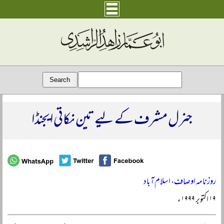
جنرل مشرف کے لیے تین نکاتی ایجنڈا
روزنامہ اوصاف، اسلام آباد
۱۹ اکتوبر ۱۹۹۹ء