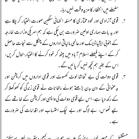
سلسلے میں انتظار کا مزید وقت نہیں رہا۔
قومی آزادی اور خود مختاری کا مسئلہ انتہائی سنگین صورت اختیار کر چکا ہے
اور یہ بات ہماری اولین ضرورت بن چکی ہے کہ ہم امریکی وزارت خارجہ
کے جنوبی ایشیا ڈیسک اور عالمی مالیاتی اداروں کے چنگل سے نجات حاصل
کر کے اپنے فیصلے اسلام آباد میں بیٹھ کر خود کرنے کا اختیار بحال کریں،
اس کے بغیر ہم کچھ نہیں کر پائیں گے۔
قومی دولت کی بے تحاشا لوٹ کھسوٹ اور قومی اداروں میں کرپشن اور
بدعنوانی کے دن بدن بڑھتے ہوئے رجحانات نے قومی زندگی کو کھوکھلا کر
کے رکھ دیا ہے، اس لیے قومی دولت کی واپسی اور کرپشن کے خاتمے کے
لیے ٹھوس، بے لاگ اور بے لچک احتساب اور اقدامات کی ضرورت
ہے۔