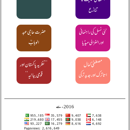
انتظامی حیثیت کا
تنازع
نئی نسل کی راہنمائی
حضرت حاجی عبد
اور الغزالی میڈیا
الوہابؒ
مصطفیٰ کمال
’’نظریہ پاکستان اور
اتاترک اور جدید ترکی
قومی بیانیہ‘‘
2016ء سے