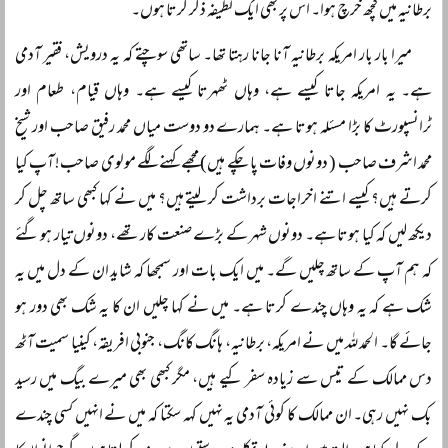
برطانیہ میں کچھ خرچ ہوا۔ اس پر بھی ایک لطیفہ ذکر کرتا ہوں۔
میرا بار بار امریکہ برطانیہ آنا جانا رہتا تھا۔ ساتھی سوچتے کہ یہ درویش، فقیر آدمی
ہے۔ یہ امریکہ جاتا کیسے ہے، وہاں ٹھہرتا کیسے ہے۔ وہاں قیام، طعام اور
ٹرانسپورٹ کا بڑا مسئلہ ہوتا ہے۔ ہمارے دو دوست میاں محمد رفیق صاحب اور شیخ
محمد اشرف صاحب ( دونوں وفات پا چکے ہیں) مجھے کہنے لگے مولوی صاحب! آپ کیا
کرتے ہیں؟ کیسے اتنے اخراجات برداشت کر لیتے ہیں؟ میں نے کہا کبھی ساتھ چل کر
دیکھ لیں کہ کیا ہوتا ہے۔ دونوں شہر کے بڑے صنعت کار تھے، دونوں تیار ہو گئے
کہ ہم آپ کے ساتھ چلیں گے۔ میں ایک بات اور سمجھا کہ شاید ان کے دل میں یہ
شک ہے کہ یہ وہاں چندے کرتا ہے۔ میں نے کہا چلیں ان کا یہ شک بھی دور ہو
جائے گا۔ الحمد للہ میں نے امریکہ، برطانیہ، ہانگ کانگ، جنوبی افریقہ، کینیا سمیت آٹھ
دس ممالک کے تیس سے زیادہ سفر کیے ہیں، مگر کبھی بھی میرے بیگ میں رسید
بک نہیں رہی۔ ان ممالک کا کوئی آدمی یہ نہیں کہہ سکتا کہ میں نے انہیں کسی چندے