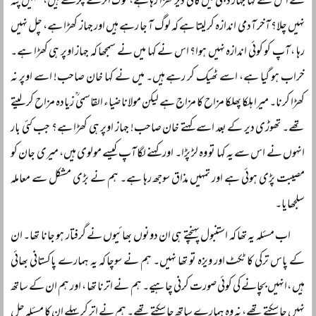
نے اس سے کہا جہاز دبئی میں کافی دیر کھڑا رہا ہے، لوگ اترے چڑھے ہیں، تمہیں پتہ
نہیں چلا؟ آخر آدمی اندازہ کر لیتا ہے کہ لوگ آ جا رہے ہیں اور جہاز کھڑا ہے، چل نہیں
رہا ، آپ کو کوئی اندازہ نہیں ہوا؟ اس نے کہا میں نے سمجھا کہ جہاز اوپر ہی کھڑا ہے۔
خراب ہو گیا ہے، اسے ٹھیک کر رہے ہیں۔ میں نے کہا خان صاحب! اسے اوپر نہ
کھڑا کرنا۔ میرا ہلکا پھلکا مزاح کا مزاج ہے لیکن مولانا ضیاء القاسمی ؒ زیادہ مزاح کر لیتے
تھے۔ تھوڑی دیر کے بعد اسے کہتے خان صاحب! جہاز اوپر ہی کھڑا ہے؟ جب کئی بار
انہوں نے اس سے یہ کہا تو وہ لڑ پڑا۔ اور کہنے لگا آپ کیسے مولوی ہیں، میری جان کو
مصیبت پڑی ہوئی ہے اور تمہیں مذاق سوجھ رہا ہے۔ ہم نے بڑی مشکل سے معاملہ
سلجھایا۔
اب مسئلہ یہ تھا کہ استنبول پہنچتے ہی ان دونوں بھائیوں نے گرفتار ہو جانا تھا۔ ان
کے پاس ترکی کا ٹکٹ اور ویزہ تو تھا نہیں۔ ہم نے سوچا کہ یہ ہمارے پاکستانی بھائی
ہیں ،انہیں بچانے کی کوئی صورت کرنی چاہیے۔ ہم نے اترنا تھا ، اور ہم ان کے ساتھ
نہیں جا سکتے تھے، نہ وہ ہمارے ساتھ جا سکتے تھے۔ ہم نے اتر کر پہلے ان کا مسئلہ حل