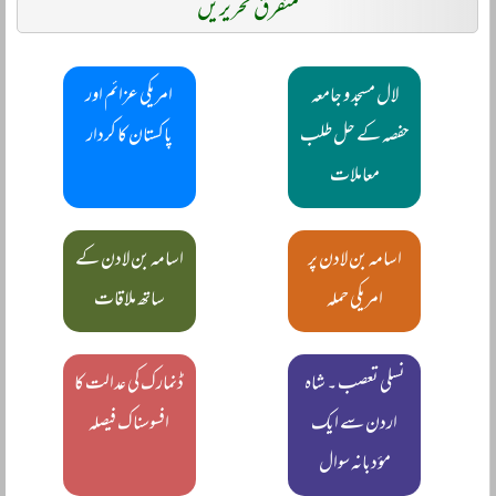
متفرق تحریریں
لال مسجد و جامعہ
امریکی عزائم اور
حفصہ کے حل طلب
پاکستان کا کردار
معاملات
اسامہ بن لادن پر
اسامہ بن لادن کے
امریکی حملہ
ساتھ ملاقات
نسلی تعصب ۔ شاہ
ڈنمارک کی عدالت کا
اردن سے ایک
افسوسناک فیصلہ
مؤدبانہ سوال