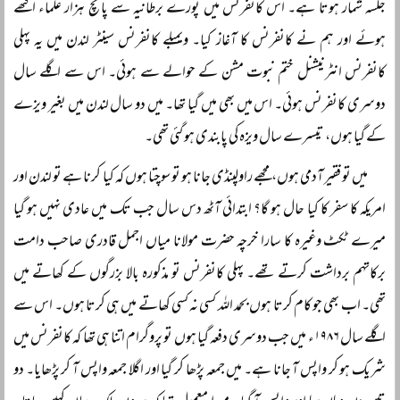
جلسہ شمار ہوتا ہے۔ اس کانفرنس میں پورے برطانیہ سے پانچ ہزار علماء اکٹھے
ہوئے اور ہم نے کانفرنس کا آغاز کیا۔ ویمبلے کانفرنس سینٹر لندن میں یہ پہلی
کانفرنس انٹرنیشنل ختم نبوت مشن کے حوالے سے ہوئی۔ اس سے اگلے سال
دوسری کانفرنس ہوئی۔ اس میں بھی میں گیا تھا۔ میں دو سال لندن میں بغیر ویزے
کے گیا ہوں، تیسرے سال ویزہ کی پابندی ہو گئی تھی۔
میں تو فقیر آدمی ہوں، مجھے راولپنڈی جانا ہو تو سوچتا ہوں کہ کیا کرنا ہے تو لندن اور
امریکہ کا سفر کا کیا حال ہو گا؟ ابتدائی آٹھ دس سال جب تک میں عادی نہیں ہو گیا
میرے ٹکٹ وغیرہ کا سارا خرچہ حضرت مولانا میاں اجمل قادری صاحب دامت
برکاتہم برداشت کرتے تھے۔ پہلی کانفرنس تو مذکورہ بالا بزرگوں کے کھاتے میں
تھی۔ اب بھی جو کام کرتا ہوں بحمد اللہ کسی نہ کسی کھاتے میں ہی کرتا ہوں۔ اس سے
اگلے سال ۱۹۸۶ء میں جب دوسری دفعہ گیا ہوں تو پروگرام اتنا ہی تھا کہ کانفرنس میں
شریک ہو کر واپس آ جانا ہے۔ میں جمعہ پڑھا کر گیا اور اگلا جمعہ واپس آ کر پڑھایا۔ دو