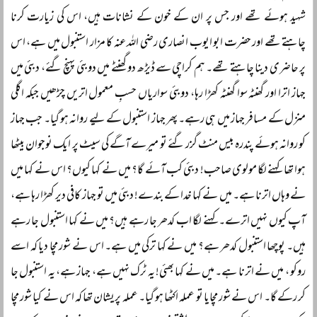
شہید ہوئے تھے اور جس پر ان کے خون کے نشانات ہیں، اس کی زیارت کرنا
چاہتے تھے اور حضرت ابو ایوب انصاری رضی اللہ عنہ کا مزار استنبول میں ہے، اس
پر حاضری دینا چاہتے تھے۔ ہم کراچی سے ڈیڑھ دو گھنٹے میں دوبئی پہنچ گئے، دبئی میں
جہاز اترا اور گھنٹہ سوا گھنٹہ کھڑا رہا، دوبئی سواریاں حسبِ معمول اتریں چڑھیں جبکہ اگلی
منزل کے مسافر جہاز میں ہی رہے۔ پھر جہاز استنبول کے لیے روانہ ہو گیا۔ جب جہاز
کو روانہ ہوئے پندرہ بیس منٹ گزر گئے تو میرے آگے کی سیٹ پر ایک نوجوان بیٹھا
ہوا تھا کہنے لگا مولوی صاحب! دبئی کب آئے گا؟ میں نے کہا کیوں؟ اس نے کہا میں
نے وہاں اترنا ہے۔ میں نے کہا خدا کے بندے! دبئی میں تو جہاز کافی دیر کھڑا رہا ہے،
آپ کیوں نہیں اترے۔ کہنے لگا اب کدھر جا رہے ہیں؟ میں نے کہا استنبول جا رہے
ہیں۔ پوچھا استنبول کدھر ہے؟ میں نے کہا ترکی میں ہے۔ اس نے شور مچا دیا کہ اسے
روکو ، میں نے اترنا ہے۔ میں نے کہا بھئی! یہ ٹرک نہیں ہے، جہاز ہے، یہ استنبول جا
کر رکے گا۔ اس نے شور مچایا تو عملہ اکٹھا ہو گیا۔ عملہ پریشان تھا کہ اس نے کیا شور مچا