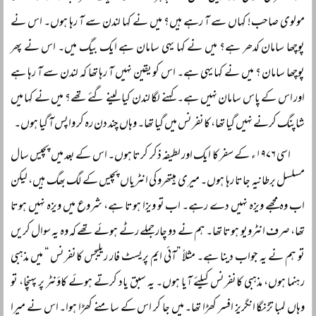
مولوی صاحب! کہاں سے آ رہے ہیں؟ میں نے کہا لندن سے آ رہا ہوں۔ اس نے
پوچھا سامان کدھر ہے؟ میں نے کہا یہی سامان ہے ایک بیگ میں۔ اس نے پھر
پوچھا سامان ؟ میں نے کہا یہی ہے۔ اس کو یقین نہیں آ رہا تھا کہ لندن سے آ رہا ہے
اور اس کے پاس سامان نہیں ہے۔ کہنے لگا لندن کیا لینے گئے تھے؟ میں نے کہا میں
شاپنگ کرنے نہیں گیا تھا، کانفرنس میں گیا تھا۔ وہاں چند دن رہ کر واپس آ گیا ہوں۔
اسی ۱۹۷۶ء کے سفر کا ایک اور لطیفہ ذکر کرتا ہوں۔ اس کے بعد میں پچیس سال
مسلسل برطانیہ جاتا رہا ہوں۔ میری ہیتھرو کی انٹریاں پچیس کے لگ بھگ ہیں، لیکن
اب وہ مجھے ویزہ نہیں دے رہے۔ اب تو ویزا ہوتا ہے، شروع میں ویزہ نہیں ہوتا
تھا، صرف انٹرویو ہوتا تھا۔ ہم نے دو چار جملے رٹے ہوئے تھے کہ وہ یہ سوال کریں
تو ہم نے یہ جواب دینا ہے۔ مثلاً ”آئی ایم پریسٹ فار ریلیجس کانفرنس “ میں مذہبی
رہنما ہوں، مذہبی کانفرنس کیلئے آیا ہوں۔ یہ سبق یاد کرتے ہوئے کاؤنٹر پر پہنچا، تو
وہاں لمبا تڑنگا انگریز افسر کھڑا تھا۔ میں جا کر اس کے سامنے کھڑا ہوا۔ اس نے میرا