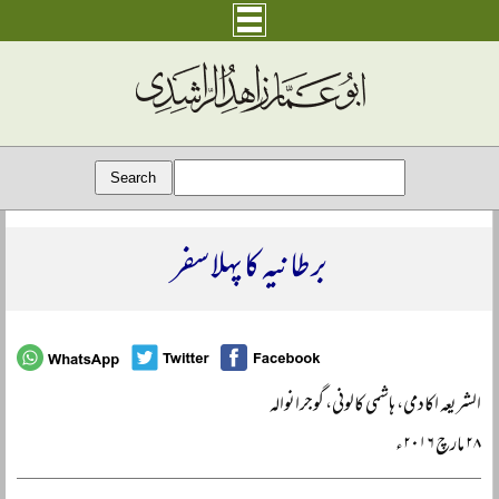
برطانیہ کا پہلا سفر
الشریعہ اکادمی، ہاشمی کالونی، گوجرانوالہ
۲۸ مارچ ۲۰۱۶ء