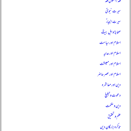
فقہ / اصولِ فقہ
سیرتِ نبویؐ
سیرتِ انبیاءؑ
صحابہؓ و اہلِ بیتؓ
اسلام اور سیاست
اسلام اور عدلیہ
اسلام اور معیشت
اسلام اور عصرِ حاضر
دین اور معاشرہ
دعوت و تبلیغ
دین و حکمت
علم و تحقیق
تذکرہ بزرگانِ دین