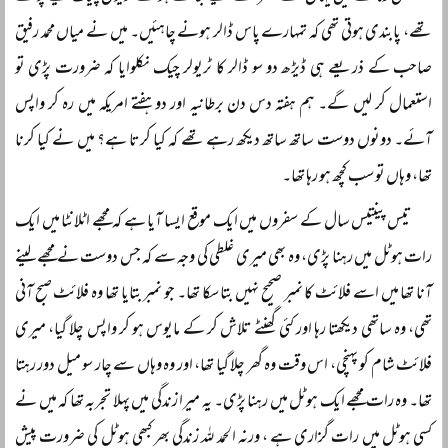
تھے، پابندی ہوتی تھی کہ تمہارے پاس ڈالر ہونے چاہئیں۔ میں نے میاں محمد رفیق
صاحب کے ذریعے ہی ڈیڑھ دو سو ڈالر کا ٹریولر چیک نکلوایا کہ ضرورت پڑی تو
استعمال کر لیں گے۔ ہم ہفتہ دس دن برطانیہ اور دو ہفتے امریکہ میں رہ کر واپس
آئے۔ دونوں دوست ساتھ ساتھ دیکھ رہے تھے کہ کیا کرتا ہے؟ میں نے کیا کرنا
تھا، وہاں تو سب کچھ ہو رہا تھا۔
تیس پینتیس سال کے سفروں میں ایک موقع ایسا آیا ہے کہ مجھے اٹلانٹا میں ایک
رات ہوٹل میں رہنا پڑی، وہ بھی میری غلطی کی وجہ سے کہ جس دوست نے مجھے لینے
آنا تھا میں اسے فلائٹ کا نمبر صحیح نہیں بتا سکا تھا۔ جو نمبر بتایا تھا وہ فلائٹ صبح آنی
تھی، وہ ساتھی دیکھتا رہا اور کئی گھنٹے تلاش کر کے مایوس ہو کر واپس چلا گیا، میری
فلائٹ شام کو پہنچی، اس وقت وہ گھر چلا گیا تھا، اور وہ وہاں سے چار سو میل دور رہتا
تھا۔ وہ رات مجھے ایک ہوٹل میں رہنا پڑی۔ یہ میرا زندگی میں پہلا تجربہ تھا کہ میں نے
کسی ہوٹل میں رات گزاری ہے ، ورنہ الحمد للہ زندگی بھر کبھی ہوٹل کی ضرورت پیش