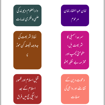
خان عبد الغفار خان
دارالعلوم دیوبند کی
مرحوم
علمی و فکری خدمات
سرحد اسمبلی کا
نفاذِ شریعت کی
شریعت بل،
جدوجہد فیصلہ کن موڑ
حکومتی کیمپ اور
پر
محترمہ بے نظیر بھٹو
دعوتِ دین کے
قبلِ اسلام اور ظہورِ
تقاضے اور داعی کی
اسلام کے بعد
صفات
ادائیگیٔ حج میں فرق