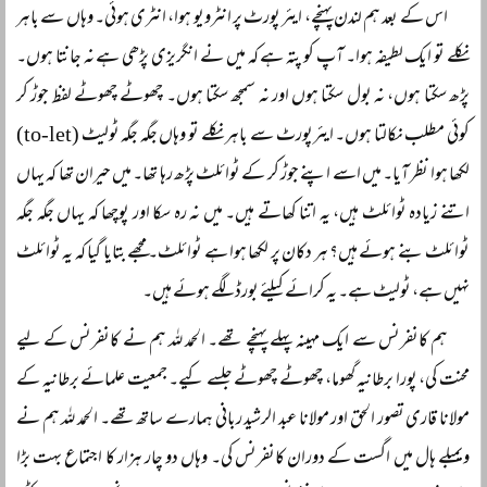
اس کے بعد ہم لندن پہنچے، ایئر پورٹ پر انٹرویو ہوا، انٹری ہوئی۔ وہاں سے باہر
نکلے تو ایک لطیفہ ہوا۔ آپ کو پتہ ہے کہ میں نے انگریزی پڑھی ہے نہ جانتا ہوں۔
پڑھ سکتا ہوں، نہ بول سکتا ہوں اور نہ سمجھ سکتا ہوں۔ چھوٹے چھوٹے لفظ جوڑ کر
کوئی مطلب نکالتا ہوں۔ ایئرپورٹ سے باہر نکلے تو وہاں جگہ جگہ ٹولیٹ (to-let)
لکھا ہوا نظر آیا۔ میں اسے اپنے جوڑ کر کے ٹوائلٹ پڑھ رہا تھا۔ میں حیران تھا کہ یہاں
اتنے زیادہ ٹوائلٹ ہیں، یہ اتنا کھاتے ہیں۔ میں نہ رہ سکا اور پوچھا کہ یہاں جگہ جگہ
ٹوائلٹ بنے ہوئے ہیں؟ ہر دکان پر لکھا ہوا ہے ٹوائلٹ۔ مجھے بتایا گیا کہ یہ ٹوائلٹ
نہیں ہے، ٹولیٹ ہے۔ یہ کرائے کیلئے بورڈ لگے ہوئے ہیں۔
ہم کانفرنس سے ایک مہینہ پہلے پہنچے تھے۔ الحمد للہ ہم نے کانفرنس کے لیے
محنت کی، پورا برطانیہ گھوما، چھوٹے چھوٹے جلسے کیے۔ جمعیت علمائے برطانیہ کے
مولانا قاری تصور الحق اور مولانا عبد الرشید ربانی ہمارے ساتھ تھے۔ الحمد للہ ہم نے
ویمبلے ہال میں اگست کے دوران کانفرنس کی۔ وہاں دو چار ہزار کا اجتماع بہت بڑا