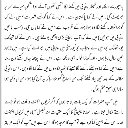
پاسپورٹ دیکھا اور ٹھیٹھ پنجابی میں کہنے لگا ”تسی کتھوں آئے او؟ “ گویا میرے سر پر
بم پھٹ گیا۔ میں نے کہا پاکستان سے۔ اس نے کہا کونسے شہر سے؟ میں نے کہا
گوجرانوالہ۔ کہنے لگا وہ جو لاہور کے قریب ہے؟ میں نے کہا ہاں جی۔ (سب باتیں
پنجابی میں ہوئیں) میں نے کہا آپ پنجابی بڑی اچھی بولتے ہیں۔ اس نے کہا تھینک
یو، تھینک یو، میں نے پنجاب یونیورسٹی میں پنجابی میں ایم اے کیا ہے۔ میں لاہور
تین سال رہا ہوں، اور گوجرانوالہ بھی دیکھا ہے۔ اس نے پوچھا یہاں کتنے دن رہنا
ہے؟ میں نے کہا دو ہفتے۔ کہنے لگا مہینے کا ٹھپہ لگا دوں میں نے کہا لگا دیں۔ اس پنجابی
مکالمہ کے بعد تین چار گھنٹے تک میرا دماغ گھومتا رہا کہ یہ آج کیا ہوا، میرا یاد کیا ہوا
سارا ہی سبق ختم ہو گیا۔
میں آپ حضرات کو ایک بات بتاتا ہوں کہ اگر ٹریول ایجنٹ واقف ہو تو بڑے
راستے نکال لیتا ہے۔ مولانا چنیوٹیؒ کا ایک عقیدت مند فیصل آباد میں ٹریول ایجنٹ
تھا۔ اس نے ہمیں کہا کہ ویسے تو آپ کا خرچہ ہو گا، اس لیے میں آپ کو ایک طریقہ