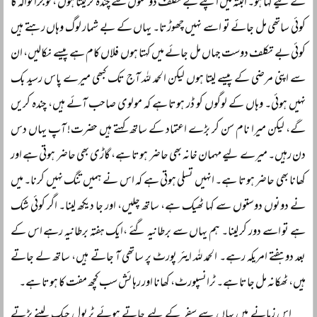
کے لیے کہا ہو۔ البتہ میں اپنے بے تکلف دوستوں سے چندہ کر لیتا ہوں ،گوجرانوالہ کا
کوئی ساتھی مل جائے تو اسے نہیں چھوڑتا۔ یہاں کے بے شمار لوگ وہاں رہتے ہیں
کوئی بے تکلف دوست جہاں مل جائے میں کہتا ہوں فلاں کام ہے پیسے نکالیں، ان
سے اپنی مرضی کے پیسے لیتا ہوں لیکن الحمد للہ آج تک کبھی میرے پاس رسید بک
نہیں ہوئی۔ وہاں کے لوگوں کو ڈر ہوتا ہے کہ مولوی صاحب آئے ہیں، چندہ کریں
گے، لیکن میرا نام سن کر بڑے اعتماد کے ساتھ کہتے ہیں حضرت! آپ یہاں دس
دن رہیں۔ میرے لیے مہمان خانہ بھی حاضر ہوتا ہے، گاڑی بھی حاضر ہوتی ہے اور
کھانا بھی حاضر ہوتا ہے۔ انہیں تسلی ہوتی ہے کہ اس نے ہمیں تنگ نہیں کرنا۔ میں
نے دونوں دوستوں سے کہا ٹھیک ہے، ساتھ چلیں، اور جا دیکھ لینا۔ اگر کوئی شک
ہے تو اسے دور کر لینا۔ ہم یہاں سے برطانیہ گئے ،ایک ہفتہ برطانیہ رہے اس کے
بعد دو ہفتے امریکہ رہے۔ الحمد للہ ایئر پورٹ پر ساتھی آ جاتے ہیں، ساتھ لے جاتے
ہیں، ٹھکانہ مل جاتا ہے۔ ٹرانسپورٹ، کھانا اور رہائش سب کچھ مفت کا ہوتا ہے۔
اس زمانے میں یہاں سے سفر کے لیے جاتے ہوئے ٹریول چیک لینے پڑتے