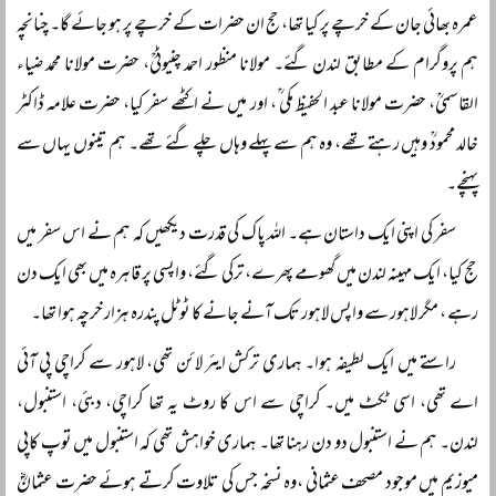
عمرہ بھائی جان کے خرچے پر کیا تھا، حج ان حضرات کے خرچے پر ہو جائے گا۔ چنانچہ
ہم پروگرام کے مطابق لندن گئے۔ مولانا منظور احمد چنیوٹیؒ، حضرت مولانا محمد ضیاء
القاسمیؒ، حضرت مولانا عبد الحفیظ مکی ؒ، اور میں نے اکٹھے سفر کیا، حضرت علامہ ڈاکٹر
خالد محمودؒ وہیں رہتے تھے، وہ ہم سے پہلے وہاں چلے گئے تھے۔ ہم تینوں یہاں سے
پہنچے۔
سفر کی اپنی ایک داستان ہے۔ اللہ پاک کی قدرت دیکھیں کہ ہم نے اس سفر میں
حج کیا، ایک مہینہ لندن میں گھومے پھرے، ترکی گئے، واپسی پر قاہرہ میں بھی ایک دن
رہے ، مگر لاہور سے واپس لاہور تک آنے جانے کا ٹوٹل پندرہ ہزار خرچہ ہوا تھا۔
راستے میں ایک لطیفہ ہوا۔ ہماری ترکش ایئر لائن تھی، لاہور سے کراچی پی آئی
اے تھی، اسی ٹکٹ میں۔ کراچی سے اس کا روٹ یہ تھا کراچی، دبئی، استنبول،
لندن۔ ہم نے استنبول دو دن رہنا تھا۔ ہماری خواہش تھی کہ استنبول میں توپ کاپی
میوزیم میں موجود مصحف عثمانی ،وہ نسخہ جس کی تلاوت کرتے ہوئے حضرت عثمانؓ