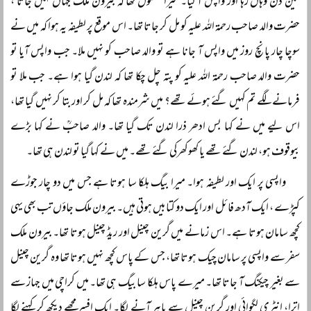
تین دن وہاں رہا اور واپس آ گیا۔ میرا معمول تھا کہ بیرون ملک جہاں کہیں جاتا ،
حضرت والد صاحب رحمۃ اللہ علیہ کو مل کر جاتا تھا۔ اس موقع پر لطیفہ یہ ہوا کہ میں نے
سوچا چار پانچ روز میں واپس آ جانا ہے تو والد صاحب کو نہیں ملا۔ جب واپس آیا تو
حضرت والد صاحب رحمۃ اللہ علیہ کو پتہ چل چکا تھا کہ لندن گیا ہوا ہے۔ جب ملا تو
فرمانے لگے تم کہیں گئے ہوئے تھے؟ میں شرمندہ تھا کہ مل کر اور بتا کر نہیں گیا تھا،
اس لیے میں نے کہا بس ادھر ذرا لندن تک گیا تھا۔ والد صاحبؒ نے کہا بڑے
بیوقوف ہو، لندن گئے تھے یا کھوکھرکی گئے تھے۔ میں نے کہا گیا تو لندن ہی تھا۔
واپسی پر ایک اور لطیفہ ہوا۔ میرا بیگ ہلکا سا ہوتا ہے جس میں دو چار جوڑے
کپڑے ، ایک آدھ فائل اور ایک دو کتابیں ہوتی ہیں۔ بیرون ملک جاؤں تب بھی یہی
کچھ سامان ہوتا ہے۔ اس زمانے میں گرین چینل اور ریڈ چینل ہوتا تھا۔ بیرون ملک
سفر سے واپسی پر سامان چیک ہوتا تھا، جس کے پاس کچھ نہیں ہوتا تھا وہ گرین چینل
سے بغیر چیکنگ آ جاتا تھا۔ میرے پاس ہلکا سا بیگ ہی تھا۔ میں کراچی میں جہاز سے
اترا، انٹری لگوائی اور گرین چینل سے باہر آنے لگا۔ ایک افسر مجھے دیکھ کر کہنے لگا