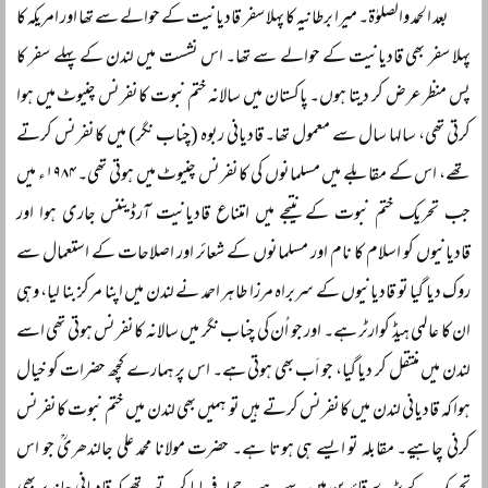
بعد الحمد والصلوٰۃ۔ میرا برطانیہ کا پہلا سفر قادیانیت کے حوالے سے تھا اور امریکہ کا
پہلا سفر بھی قادیانیت کے حوالے سے تھا۔ اس نشست میں لندن کے پہلے سفر کا
پس منظر عرض کر دیتا ہوں۔ پاکستان میں سالانہ ختم نبوت کانفرنس چنیوٹ میں ہوا
کرتی تھی، سالہا سال سے معمول تھا۔ قادیانی ربوہ (چناب نگر) میں کانفرنس کرتے
تھے، اس کے مقابلے میں مسلمانوں کی کانفرنس چنیوٹ میں ہوتی تھی۔ ۱۹۸۴ء میں
جب تحریک ختم نبوت کے نتیجے میں امتناع قادیانیت آرڈیننس جاری ہوا اور
قادیانیوں کو اسلام کا نام اور مسلمانوں کے شعائر اور اصلاحات کے استعمال سے
روک دیا گیا تو قادیانیوں کے سربراہ مرزا طاہر احمد نے لندن میں اپنا مرکز بنا لیا، وہی
ان کا عالمی ہیڈ کوارٹر ہے۔ اور جو اُن کی چناب نگر میں سالانہ کانفرنس ہوتی تھی اسے
لندن میں منتقل کر دیا گیا، جو اَب بھی ہوتی ہے۔ اس پر ہمارے کچھ حضرات کو خیال
ہوا کہ قادیانی لندن میں کانفرنس کرتے ہیں تو ہمیں بھی لندن میں ختم نبوت کانفرنس
کرنی چاہیے۔ مقابلہ تو ایسے ہی ہوتا ہے۔ حضرت مولانا محمد علی جالندھریؒ جو اس