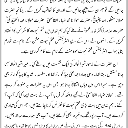
تحریک کے بڑے قائدین میں سے ہے یہ جملہ فرمایا کرتے تھے کہ قادیانی چاند پر بھی
جائیں گے تو ہم ان کے پیچھے جائیں گے اور ان کا تعاقب کریں گے۔ چنانچہ حضرت
مولانا منظور احمد چنیوٹیؒ، حضرت مولانا محمد ضیاء القاسمیؒ، حضرت مولانا عبد الحفیظ مکی ؒ،
حضرت علامہ ڈاکٹر خالد محمودؒ نے طے کیا کہ ہم لندن میں ختم نبوت کانفرنس کا انعقاد
کریں گے۔ انہوں نے اس کے لیے انٹرنیشنل ختم نبوت مشن کے نام سے فورم
بنایا جو اب انٹرنیشنل ختم نبوت موومنٹ کے نام سے کام کر رہی ہے۔
ان حضرات نے لاہور شیرانوالہ کی ایک نشست میں یہ طے کیا۔ میرا شیرانوالہ آنا
جانا مستقل رہتا تھا۔ وہی ہمارا جماعتی ہیڈ کوارٹر تھا اور سلسلہ راشدیہ کا ہیڈ کوارٹر بھی
وہی ہے۔ میرا اس دن وہاں اتفاقاً جانا ہوا جس دن یہ حضرات یہ مشورہ کر رہے
تھے۔ مولانا ضیاء القاسمیؒ نے مجھے دیکھ کر فرمایا آپ نے بہت اچھا کیا کہ آپ آ
گئے۔ ہم لندن میں بہت بڑی ختم نبوت کانفرنس کرنا چاہتے ہیں، ہم اس کی تیاری
کر رہے ہیں۔ آپ رپورٹنگ وغیرہ اچھی کر لیتے ہیں، آپ بھی ہمارے ساتھ چلیں۔
یہ اپریل ۱۹۸۵ء کی بات ہے۔ اس زمانے میں برطانیہ کا ویزہ نہیں ہوتا تھا، پاسپورٹ