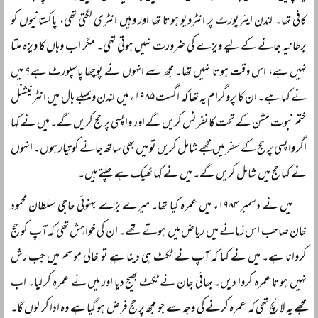
کافی تھا۔ لندن ایئرپورٹ پر انٹرویو ہوتا تھا اور وہیں انٹری لگتی تھی، پاکستانیوں کو
برطانیہ جانے کے لیے ویزے کی ضرورت نہیں ہوتی تھی۔ مگر اب وہاں کا ویزہ ملتا
نہیں ہے، اس وقت ہوتا نہیں تھا۔ مجھ سے انہوں نے پوچھا پاسپورٹ ہے؟ میں
نے کہا ہے۔ ان کا پروگرام یہ تھا کہ اگست ۱۹۸۵ء میں لندن ویمبلے ہال میں انٹرنیشنل
ختم نبوت مشن کے تحت کانفرنس کریں گے اور واپسی پر حج کریں گے۔ میں نے کہا
اگر واپسی پر حج کے سفر میں مجھے شامل کریں تو میں بھی ساتھ جانے کو تیار ہوں۔ انہوں
نے کہا حج میں شامل کریں گے۔ میں نے کہا ٹھیک ہے چلتے ہیں۔
میں نے دسمبر ۱۹۸۴ء میں عمرہ کیا تھا۔ میرے بڑے بہنوئی حاجی سلطان محمود
خان صاحب اس زمانے میں ریاض میں ہوتے تھے۔ ان کی خواہش تھی کہ آپ کو حج
کروانا ہے۔ میں نے کہا کہ آپ نے ٹکٹ ہی دینا ہے تو خالی موسم میں جب رش
نہیں ہوتا عمرہ کروا دیں۔ بھائی جان نے ٹکٹ بھیج دیا اور میں نے عمرہ کر لیا۔ اب
مجھے یہ لالچ تھی کہ عمرہ کرنے کی وجہ سے جو مجھ پر حج فرض ہو گیا ہے وہ ادا کر لوں گا۔