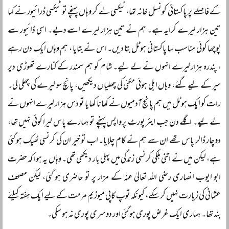
کے فاصلے پر پاکستانی کونسل خانہ تھا، ٹیکسی لے کر وہاں پہنچے تو ٹیکسی ڈرائیور نے کہا
تین ہزار لیرے کرایہ ہے۔ ہم نے تین ہزار لیرے اسے دیے۔ اسی ڈائیور سے
پوچھا کوئی مناسب سا پاکستانی ہوٹل بتا دیں۔ اس نے بتایا ، ہم وہاں ایک دن رہے
، پندرہ ہزار لیرے انہوں نے لے لیے۔ شام کو ہم سمندر کے کنارے تھوڑی دیر
سیر کے لیے گئے، وہاں ابلی ہوئی مکئی کی چھلیاں دیکھیں، پانچ سو لیرے کی چھلی لی۔
رات کو ایک ہوٹل میں ہم پانچ آدمیوں نے کھانا کھایا تو دس ہزار لیرے انہوں نے
لے لیے۔ اگلے دن جب ایئر پورٹ پر واپس پہنچے تو ہمارے پاس لیرا کوئی نہیں تھا،
دوچار ڈالر پاس تھے ان سے ہم نے کام چلایا۔ اب تو خیر ان کی کرنسی ٹھیک ہو گئی
ہے، لیکن میں نے اتنی ہلکی کرنسی زندگی میں پہلی بار دیکھی تھی۔ وہاں یہ ہوا کہ حضرت
ابو ایوب انصاری رضی اللہ تعالیٰ عنہ کے مزار پر تو حاضری ہو گئی، لیکن مصحف
عثمانی کی زیارت نہیں کر سکے، کیونکہ توپ کاپی میوزیم مرمت کے لیے ایک ہفتہ کیلئے
بند تھا۔ ہماری ایک غرض پوری ہو گئی اور دوسری پوری نہ ہو سکی۔