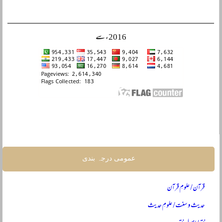
2016ء سے
عمومی درجہ بندی
قرآن / علومِ قرآن
حدیث و سنت / علومِ حدیث