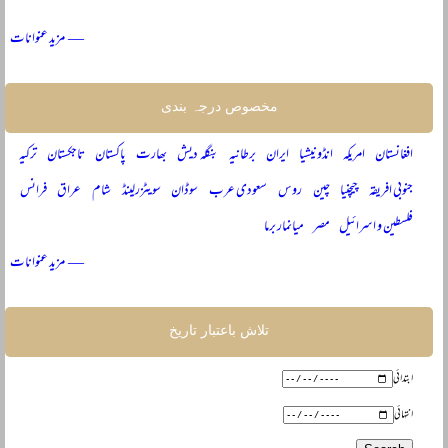
— مزید عنوانات
مخصوص درجہ بندی
افغانستان
امریکہ
انڈونیشیا
ایران
برطانیہ
بنگلہ دیش
بھارت
پاکستان
تاجکستان
ترکیہ
جنوبی افریقہ
چیچنیا
چین
روس
سعودی عرب
سوڈان
سویٹزرلینڈ
شام
عراق
فرانس
فلسطین و اسرائیل
مصر
میانمار برما
— مزید عنوانات
تلاش باعتبار تاریخ
ابتدائی
انتہائی