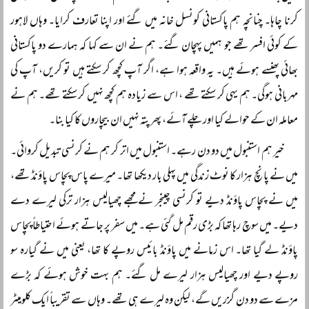
کرنا چاہا۔ چنانچہ ہم پاکستانی کونسل خانہ میں گئے اور اپنا تعارف کرایا۔ وہاں لاہور
کے کوئی افسر تھے جو ہمیں پہچان گئے۔ ہم نے ان سے کہا کہ ہمارے دو پاکستانی
بھائی پھنسے ہوئے ہیں۔ یہ واقعہ ہوا ہے، اگر آپ کچھ کر سکتے ہیں تو کریں، آپ کی
مہربانی ہوگی۔ ہم یہی کر سکتے تھے ، اس سے زیادہ ہم کچھ نہیں کر سکتے تھے۔ ہم نے
معاملہ ان کے حوالے کیا اور چلے آئے، پھر پتہ نہیں ان بیچاروں کا کیا بنا۔
خیر ہم استنبول میں دو دن رہے۔ استنبول میں اتر کر ہم نے کرنسی تبدیل کروائی۔
میں نے پانچ ہزار کا نوٹ زندگی میں پہلی بار دیکھا تھا۔ میرے پاس پچاس پاؤنڈ تھے،
میں نے پچاس پاؤنڈ دیے تو کرنسی چینجر نے مجھے چھیالیس ہزار ترکی لیرے دے
دیے۔ میں سوچ رہا تھا کہ بڑی رقم مل گئی ہے۔ میں سفر پر جاتے ہوئے احتیاطاً پچاس
پاؤنڈ لے گیا تھا۔ اس زمانے میں پاؤنڈ بائیس روپے کا تھا، یعنی میں نے گیارہ سو
روپے دیے اور چھیالیس ہزار لیرے مل گئے۔ ہم بہت خوش ہوئے کہ بڑے
مزے سے دو دن گزریں گے، لیکن وہ لیرے ہی تھے۔ وہاں سے تقریباً ایک کلومیٹر