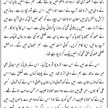
رکھا ہے؟ عملہ ترکی تھا، اردو اور پشتو نہیں جانتے تھے۔ ہم نے انہیں بتایا کہ اس
نے دبئی میں اترنا تھا، آپ نے اسے اتارا نہیں ، اس لیے شور مچا رہا ہے۔ جہاز میں
ترکش یا انگریزی میں اعلان ہوتا تھا اس بیچارے کو سمجھ نہیں آئی کہ دبئی آ گیا ہے میں
نے اترنا ہے۔ ہمیں پریشانی تھی کہ ہمارا پاکستانی بھائی ہے، اب اس کا کیا ہو گا۔ ہم
نے عملہ کو سمجھایا بجھایا کہ آپ سے یا ان سے غلطی ہو گئی ہے بہرحال ٹھیک ہے
آپ جائیں، اپنا کام کریں۔ کوئی مسئلہ نہیں ہے، ہم سنبھال لیں گے۔ دراصل
غلطی عملہ کی بنتی تھی کہ انہیں چیک کرنا چاہیے تھا۔
اس کے بعد میں نے اس سے انٹرویو شروع کیا۔ اس نے بتایا کہ میرا بھائی بھی
میرے ساتھ ہے ہم نے دبئی اترنا تھا۔ میں نے پوچھا کہاں سے تعلق ہے؟ اس
نے کہا وزیرستان سے۔ میں نے کہا شمالی وزیرستان یا جنوبی؟ اس نے کہا شمالی ، ”میر
علی“ کا ہوں۔ میر علی میں ہمارے دوست مولانا حبیب الرحمٰن صاحب ہوتے تھے۔
میں نے کہا مولانا حبیب الرحمٰن کو جانتے ہو؟ اس نے کہا وہ میرے ماموں ہیں۔ میں