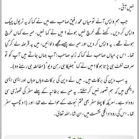
نہیں آئی۔
جب ہم واپس آئے تو میاں محمد رفیق صاحب سے میں نے کہا کہ یہ ٹریول چیک
واپس کر دیں۔ کہنے لگے خرچ نہیں ہوئے؟ میں نے کہا نہیں، میرے کہاں خرچ
ہونے تھے۔ یہ واپس کر دیں اور میرے پیسے مجھے دلوائیں، میں یہ قرضہ لے کر گیا
تھا۔ اس پر میاں صاحب نے کہا کہ زاہد صاحب! آپ جہاں جاتے ہیں آپ کو تو
صرف ٹکٹ ہی پڑتا ہو گا؟ میں نے کہا ”بھلیکا ہی رہن دیو“ (مغالطہ ہی رہنے دو)۔
یہ سب دین کی برکات ہیں۔ میں نے دین کی برکات وہاں وہاں اور ایسی ایسی
دیکھی ہیں کہ ہم تصور نہیں کر سکتے۔ یہ میرے برطانیہ کے پہلے سفر کی تھوڑی سی
روداد ہے۔ امریکہ کا پہلا سفر بھی ختم نبوت کے حوالے سے تھا، اور بڑا دلچسپ سفر
تھا۔ اس کی روداد اگلی نشست میں، ان شاء اللہ تعالیٰ۔