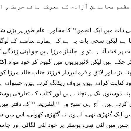
عظیم مجاہدین آزادی کے معرکہ ہائے حریت و اس
نی ذات میں ایک انجمن‘‘ کا محاورہ عام طور پر بڑی 
تا ہے لیکن سچی بات یہ ہے کہ ہمارے سامنے کے لوگ
پر فٹ آتا ہے تو وہ جانباز مرزا ہیں جو اپنی زندگی 
ر چکے ہیں لیکن لائبریریوں میں گھوم کر خود مواد اکٹ
نے بڑے اور لائق و فرمانبردار فرزند جناب خالد مرزا کو 
د کتابت کراتے ہیں، پروف ریڈنگ کرتے ہیں، چھپواتے 
پنے دوستوں تک پہنچاتے ہیں اور کتاب کے تعارفی پوسٹر
کرتے ہیں۔ آج ہی صبح وہ ’’الشریعہ‘‘ کے دفتر میں ا
یں ایک گٹھڑی تھی، انہوں نے گٹھڑی کھولی، اس میں سے 
جس میں لئی تھی، پوسٹر پر خود لئی لگائی اور جام