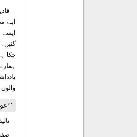
قادی
اپنے م
ایسے س
گئیں۔ 
چکا ہے
ہمارے 
یاددا
والوں 
’’عو
تالی
صفحات