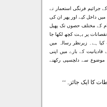
ے جراثیم فرنگی استعمار نے
میں داخل کیے اور پھر ان کی
م کے مختلف حصوں تک پھیل
قصانات پر بہت کچھ لکھا جا
 کیا ہے۔ زیرنظر رسالہ میں
قادیانیت کے بارے میں اپنی
س موضوع سے دلچسپی رکھنے
ت کا ایک جائزہ‘‘