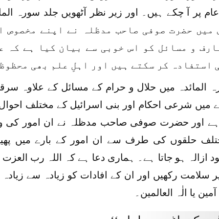
 میں حضرت صوفی صاحب مدظلہ نے اپنے مخصوص ا
ارف و مسائل کو اس خوبی سے بیان کیا ہے کہ ع
 استفادہ کر سکتے ہیں اور اہلِ علم بھی محظوظ
 المائدہ میں حلال و حرام کے مسائل کے علاوہ سرقہ
ے میں شرعی احکام اور بنی اسرائیل کے مختلف احوال
ہے اور حضرت صوفی صاحب مدظلہ نے ان امور کی و
تلف حلقوں کی طرف سے ان امور کے بارے میں پھیل
د ازالہ ہو جاتا ہے۔ ہماری دعا ہے کہ اللہ رب ال
یر سلامت رکھیں اور ان کے افادات کو زیادہ سے زیادہ 
 آمین یا الٰہ العالمین۔