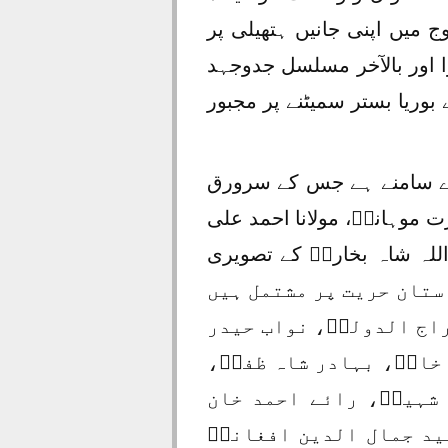
ج میں اپنی جانیں ہتھیلی پر
ا اور بالآخر مسلسل جدوجہد
بوریا بستر سمیٹنے پر مجبور
رے سامنے ہے جس کے سرورق
رت موہانیؒ، مولانا احمد علی
 اللہ شاہ بخاریؒ کے تصویری
 صفحات ۱۷۵۷ء سے ۱۸۹۴ء تک کی داستان حریت پر مشتمل ہیں
راج الدولہؒ، نواب حیدر
خانؒ، بہادر شاہ ظفرؒ،
شہیدؒ، رائے احمد خان
ید جمال الدین افغانیؒ