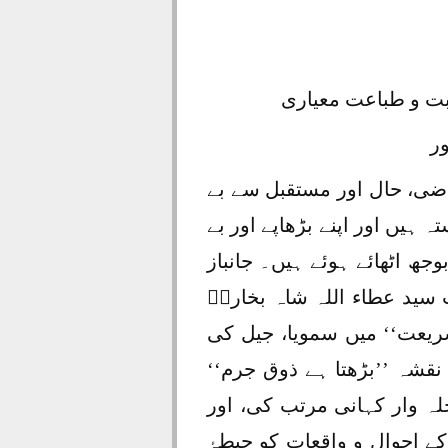
ضی، حال اور مستقبل سے بے
ہیں اور اپنے بڑھاپے اور بے
وجھ اٹھائے ہوئے ہیں۔ جانباز
ت سید عطاء اللہ شاہ بخاریؒ
ریعت‘‘ میں سمویا، جیل کی
ا نقشہ ’’بڑھتا ہے ذوق جرم‘‘
لہ وار کہانی مرتب کی، اور
کے احوال و واقعات کو حیطۂ