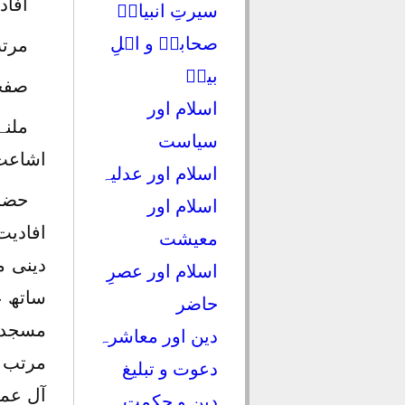
افاد
سیرتِ انبیاءؑ
صحابہؓ و اہلِ
مرتب
بیتؓ
صفحات: ۵۱۶ قیمت مجلد
اسلام اور
سیاست
اشاعت 
اسلام اور عدلیہ
حضرت
اسلام اور
افادی
معیشت
دینی م
اسلام اور عصرِ
ساتھ ع
حاضر
مسجد ن
دین اور معاشرہ
مرتب ک
دعوت و تبلیغ
آل عم
دین و حکمت