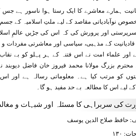
انیت ہمارے معاشرے کا ایک رستا ہوا ناسور ہے جس ک
خصوص نوآبادیاتی مقاصد کے لیے ملتِ اسلامیہ کے جسم 
رپرستی اور پرورش کی کہ اس کی جڑیں عالمِ اسلا
قادیانیت کے مذہبی، سیاسی اور معاشرتی مفردات و ن
 اور علماء امت نے اس فتنہ کے ہر پہلو کو بے نقاب
محترم بزرگ مولانا محمد فیروز خان فاضل دیوبند نے 
شتوں کو مرتب کیا ہے۔ معلوماتی رسالہ ہے اور ا
کے لیے اس کا مطالعہ بے حد مفید ہو گا۔
رت کی سربراہی کا مسئلہ اور شبہات و مغالطا
ف: حافظ صلاح الدین یوسف
: ۱۳۰