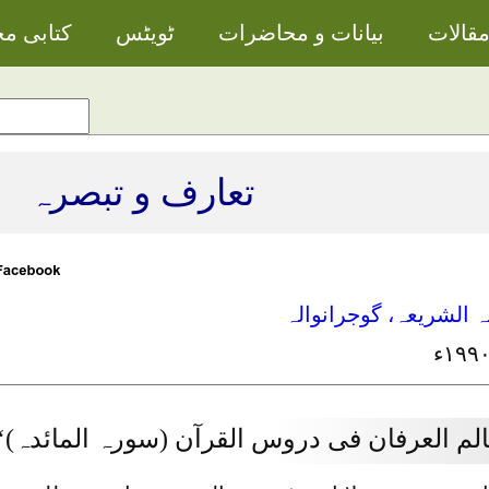
قالات
بیانات و محاضرات
ٹویٹس
کتابی م
تعارف و تبصرہ
ہ الشریعہ، گوجرانوالہ
الم العرفان فی دروس القرآن (سورہ المائدہ)‘