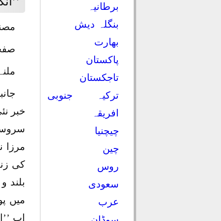
’’ان
برطانیہ
بنگلہ دیش
مصنف
بھارت
صفحات ۴۸۸ قیمت مجلد ۷۵ روپے۔ 
پاکستان
ملنے کا پ
تاجکستان
جانب
ترکیہ
جنوبی
خبر نئ
افریقہ
سروسام
چیچنیا
مرزا ن
چین
کی زند
روس
بلند و
سعودی
میں پو
عرب
اب ’’ا
سوڈان