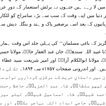
میں لا رہے ہیں جنہوں نے برٹش استعمار کے دورِ عرو
 دنیا میں اپنے وقت کے سب سے بڑے سامراج کو للکار
بانیوں کے بعد اسے برصغیر پاک و ہند و بنگلہ دیش سے 
گریز کے باغی مسلمان‘‘ کی پہلی جلد اس وقت ہما
انا عبید اللہ سندھیؒ، خان عبد الغفار خانؒ، مولانا حس
ؒ، مولانا ابوالکلام آزادؒ اور امیر شریعت سید عطاء
خاکے ہیں۔ اور اندرونی
ن میں داستانِ حریت کے مرکزی کرداروں نواب س
 ٹیپو سلطانؒ، شاہ عبد العزیزؒ، حافظ رحمت 
حمد شہیدؒ، شاہ اسماعیل شہیدؒ، تیتو میر 
شہیدؒ، حاجی امداد اللہ مہاجر مکیؒ، اور س