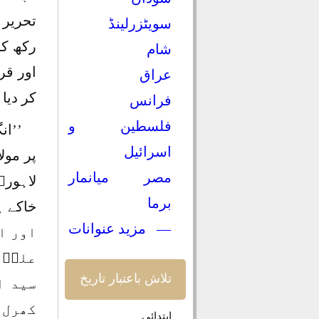
تحریر 
سویٹزرلینڈ
رکھ کر
شام
اور قر
عراق
کر دیا۔
فرانس
فلسطین و
’’ان
اسرائیل
پر مول
مصر
میانمار
لاہوری
برما
— مزید عنوانات
اور ا
علیؒ،
تلاش باعتبار تاریخ
سید ا
کھرل 
ابتدائی