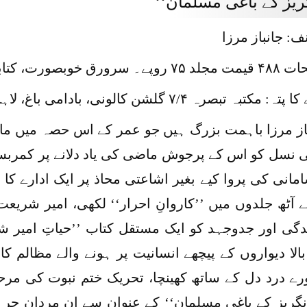
گریز کے باغی مسلمان‘‘
: جانباز مرزا
سرورق خوبصورت، کتابت و طباعت معیاری
تہ: مکتبہ تبصرہ ۷/۴ گلشن کالونی، بادامی باغ، لاہور
از مرزا باہمت بزرگ ہیں جو عمر کے اس حصہ میں ما
ی نسل کو اس کے پرجوش ماضی کی یاد دلانے پر کمربستہ 
انی کی پروا کیے بغیر اشاعتی محاذ پر ایک ادارے کا ب
ے آٹھ جلدوں میں ’’کاروانِ احرار‘‘ لکھی، امیر شریع
گی اور جدوجہد کو ایک مستقل کتاب ’’حیاتِ امیر ش
 بالا دیواروں کے پیچھے انسانیت پر ہونے والے مظالم ک
رے درد دل کے ساتھ کھینچا، تحریک ختم نبوت کی مرح
نگریز کے باغی مسلمان‘‘ کے عنوان سے ان مردانِ حر 