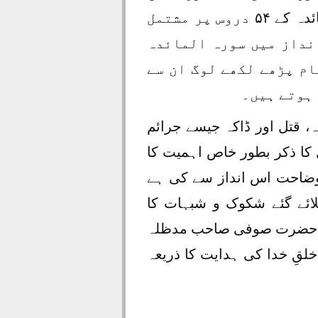
منظرِ عام پر آ چکے ہیں۔ اور زیر نظر آٹھویں جلد سورہ المائدہ کے ۵۴ دروس پر مشتمل
نداز میں سورہ المائدہ
ام پڑھے لکھے لوگ ان سے
 ہوتے ہیں۔
، قتل اور ڈاکہ جیسے جرائم
 کا ذکر بطور خاص اہمیت کا
ضاحت اس انداز سے کی ہے
ائے گئے شکوک و شبہات کا
عزت حضرت صوفی صاحب مدظلہ
خلقِ خدا کی ہدایت کا ذریعہ