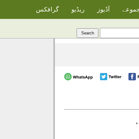
جموعے
آڈیوز
ریڈیو
گرافکس
‘