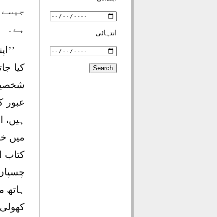
جیسے 
ہے۔
انتہائی
’’اپ
کیا جا
شخصیت 
عبور ک
ہیں، اپ
میں خو
کتاب ا
چسپاں 
ہاتھ م
کھولی 