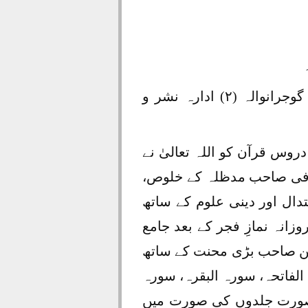
ملنے کے پتے: (۱) مکتبہ دروس القرآن، محلہ فاروق گنج، گوجرانوالہ (۲) ادارہ نشر و
وس قرآن کو اللہ تعالیٰ نے
فی صاحب مدظلہ کے خلوص،
دال اور دینی علوم کے ساتھ
نہ نمازِ فجر کے بعد جامع
دین صاحب بڑی محنت کے ساتھ
الفاتحہ، سورہ البقرہ، سورہ
بصورت جلدوں کی صورت میں