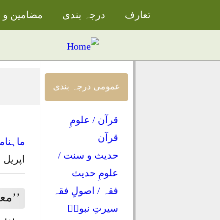
تعارف
درجہ بندی
مضامین و م
عمومی درجہ بندی
قرآن / علومِ
قرآن
ماہنام
حدیث و سنت /
اپریل ۱۹۹۰ء
علومِ حدیث
فقہ / اصولِ فقہ
’’مع
سیرتِ نبویؐ