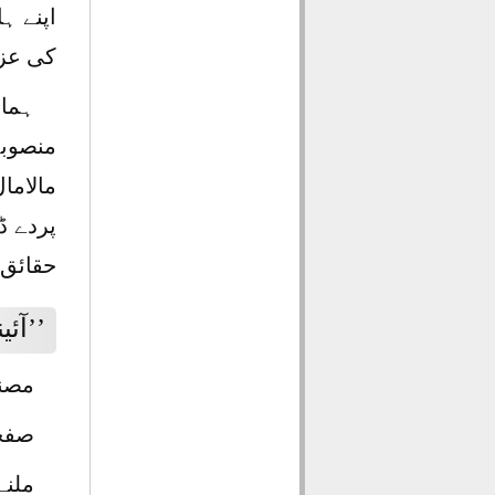
اپنے ہ
کی عزت
ہمار
منصوبے
مالاما
پردے ڈ
حقائق 
’’آئی
مصنف
صفحات
ملنے