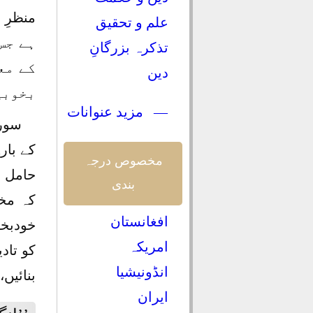
علم و تحقیق
ہے جس
تذکرہ بزرگانِ
کے مع
دین
بخوبی
— مزید عنوانات
سورہ
کے بار
مخصوص درجہ
حامل 
بندی
کہ مخ
افغانستان
خودبخو
امریکہ
کو تاد
انڈونیشیا
بنائیں،
ایران