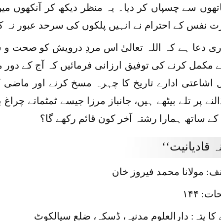
اتھوں سے چسپاں کر دیا۔ یہ منظر دیکھ کر آنکھوں میں 
 نفس کے احترام نے انہیں پلکوں کی سرحد عبور نہ ک
ی دعا ہے کہ اللہ تعالیٰ اس مردِ درویش کو صحت و س
 مکمل کرنے کی توفیق ارزانی فرمائیں کہ آج کے دور 
ل اشاعتی ادارے تاریخ کا چہرہ مسخ کرنے اور ماضی
النے پر تلے بیٹھے ہیں، جانباز مرزا جیسے ٹمٹماتے چراغ
کے ساتھ ہمارا رشتہ آخر کون قائم رکھے گا؟
نہ قادیانیت‘‘
: مولانا محمد فیروز خان
: ۱۴۴
 کا پتہ: دارالعلوم مدنیہ، ڈسکہ، ضلع سیالکوٹ