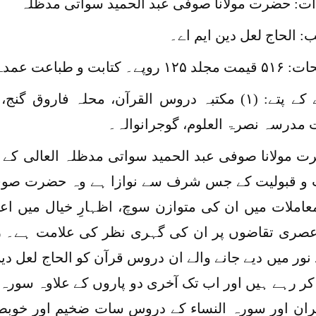
ات: حضرت مولانا صوفی عبد الحمید سواتی مدظلہ
: الحاج لعل دین ایم اے۔
 ۱۲۵ روپے۔ کتابت و طباعت عمدہ
مدرسہ نصرۃ العلوم، گوجرانوالہ۔
 مولانا صوفی عبد الحمید سواتی مدظلہ العالی کے در
ت و قبولیت کے جس شرف سے نوازا ہے وہ حضرت صو
عاملات میں ان کی متوازن سوچ، اظہارِ خیال میں اعت
صری تقاضوں پر ان کی گہری نظر کی علامت ہے۔ روزا
ور میں دیے جانے والے ان دروس قرآن کو الحاج لعل 
ر رہے ہیں اور اب تک آخری دو پاروں کے علاوہ سورہ 
ران اور سورہ النساء کے دروس سات ضخیم اور خو