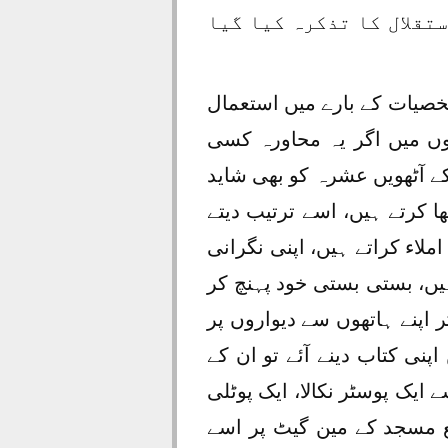
تقلال کا تذکرہ کیا گیا
شخصیات کے بارے میں استعمال
وں میں اگر یہ محاورہ کسی
کے آٹھویں عشرہ کو بھی شاید
ھا کرتے ہیں، اسے ترتیب دیتے
املاء کراتے ہیں، اپنی نگرانی
ہیں، بستی بستی خود پہنچ کر
 اپنے ہاتھوں سے دیواروں پر
پنی کتاب دینے آئے تو ان کے
ایک پوسٹر نکالا، ایک پوٹلی
ع مسجد کے مین گیٹ پر اسے