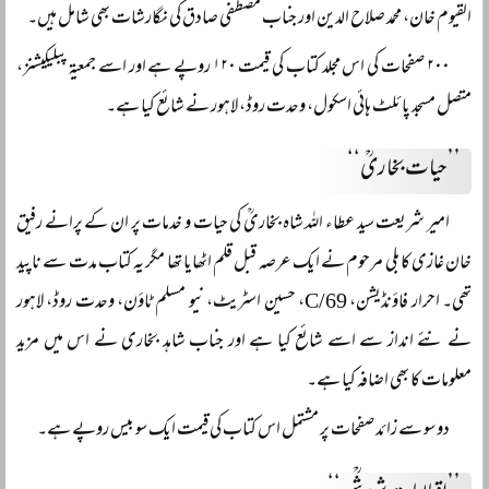
القیوم خان، محمد صلاح الدین اور جناب مصطفی صادق کی نگارشات بھی شامل ہیں۔
۲۰۰ صفحات کی اس مجلد کتاب کی قیمت ۱۲۰ روپے ہے اور اسے جمعیۃ پبلیکیشنز،
متصل مسجد پائلٹ ہائی اسکول، وحدت روڈ، لاہور نے شائع کیا ہے۔
’’حیات بخاریؒ‘‘
امیر شریعت سید عطاء اللہ شاہ بخاریؒ کی حیات و خدمات پر ان کے پرانے رفیق
خان غازی کابلی مرحوم نے ایک عرصہ قبل قلم اٹھایا تھا مگر یہ کتاب مدت سے ناپید
تھی۔ احرار فاؤنڈیشن، 69/C، حسین اسٹریٹ، نیو مسلم ٹاؤن، وحدت روڈ، لاہور
نے نئے انداز سے اسے شائع کیا ہے اور جناب شاہد بخاری نے اس میں مزید
معلومات کا بھی اضافہ کیا ہے۔
دو سو سے زائد صفحات پر مشتمل اس کتاب کی قیمت ایک سو بیس روپے ہے۔