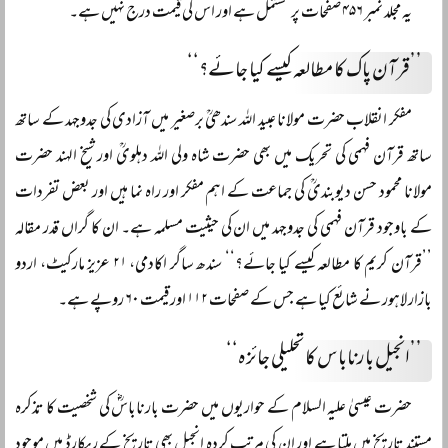
یہ مجلد نمبر ۴۵۶ صفحات پر مشتمل ہے اور اس کی قیمت درج نہیں ہے۔
’’قرآن پاک کا مطالعہ کیسے کیا جائے؟‘‘
مفکر انقلاب حضرت مولانا عبید اللہ سندھیؒ برصغیر میں آزادی کی جدوجہد کے ساتھ
ساتھ قرآن فہمی کی تحریک میں بھی حضرت شاہ ولی اللہ دہلویؒ اور شیخ الہند حضرت
مولانا محمود حسن دیوبندیؒ کی جماعت کے اہم مفکر اور راہ نما ہیں اور بعض تفردات
کے باوجود قرآن فہمی کی جدوجہد میں ان کی حیثیت مسلمہ ہے۔ ان کا گراں قدر مقالہ
’’قرآن کریم کا مطالعہ کیسے کیا جائے؟‘‘ سندھ ساگر اکادمی، ۲۱ عزیز مارکیٹ، اردو
بازار لاہور نے شائع کیا ہے جس کے صفحات ۱۱۲ اور قیمت ۶۰ روپے ہے۔
’’انجیل بارناباس کا تحلیلی جائزہ‘‘
حضرت عیسیٰ علیہ السلام کے حواریوں میں حضرت بارناباسؓ کی شخصیت کا تذکرہ
مستند تاریخ میں ملتا ہے اور ان کی مرتب کردہ انجیل بھی تاریخ کے ریکارڈ میں موجود