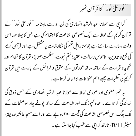
’’نور علیٰ نور‘‘ کا قرآن نمبر
کراچی سے مولانا عبد الرشید انصاری کی زیر ادارت ماہنامہ ’’نور علیٰ نور‘‘ نے
قرآن کریم کے حوالہ سے ایک خصوصی اشاعت کا اہتمام کیا ہے جس کا پہلا حصہ اس
وقت ہمارے سامنے ہے جو ممتاز اہل قلم کی نگارشات پر مشتمل ہے اور قرآن کریم
کی جمع و تدوین، ناموس رسالت، عقیدۂ ختم نبوت، عظمت صحابہؓ، قرآن کا نظام اور
تجوید و قراءت کے ساتھ ساتھ عورتوں کے حقوق و فرائض کے بارے میں قرآن
کریم کی تعلیمات جیسے اہم عنوانات کا احاطہ کرتا ہے۔
یہ نمبر معنوی اور صوری لحاظ سے مولانا عبد الرشید انصاری کے حسن ذوق کی
نمائندگی کرتا ہے۔ عمدہ کمپوزنگ اور طباعت کے ساتھ پونے چار سو صفحات کے
لگ بھگ اس خصوصی اشاعت کی قیمت ۲۵۰ روپے ہے اور اسے مسجد عائشہ صدیقہ،
سیکٹر 11/B، نارتھ کراچی سے طلب کیا جا سکتا ہے۔