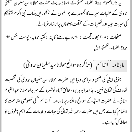
یہ دار العلوم ندوۃ العلماء لکھنؤ کے استاذ حدیث حضرت مولانا سید سلمان حسینی
ندوی کے خطبات سیرت کا مجموعہ ہے جو انہوں نے بنگلور میں جناب نبی اکرم ﷺ
کی سیرت طیبہ اور تعلیمات کے مختلف پہلوؤں پر ارشاد فرمائے۔
صفحات : ۲۰۸ مجلد۔ قیمت : ۶۰ روپے۔ ملنے کا پتہ : مکتبہ ندویہ، پوسٹ بکس ۹۳،
ندوۃ العلماء، لکھنؤ، انڈیا
ماہنامہ ’’القاسم‘‘ (تذکرہ و سوانح مولانا سید سلیمان ندویؒ)
جنوبی ایشیا کی علمی و سیاسی دنیا میں حضرت مولانا سید سلیمان ندویؒ کی شخصیت
تعارف کی محتاج نہیں۔ جامعہ ابو ہریرہ، خالق آباد نوشہرہ کے سربراہ مولانا عبد القیوم
حقانی نے حضرت السیدؒ کے سوانح و افکار پر ماہنامہ ’’القاسم‘‘ کی خصوصی اشاعت کا
اہتمام کیا ہے جس میں حضرت رحمہ اللہ تعالیٰ کی حیات و خدمات کے اہم پہلوؤں کا
احاطہ کیا گیا ہے۔