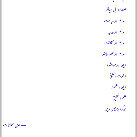
صحابہؓ و اہلِ بیتؓ
اسلام اور سیاست
اسلام اور عدلیہ
اسلام اور معیشت
اسلام اور عصرِ حاضر
دین اور معاشرہ
دعوت و تبلیغ
دین و حکمت
علم و تحقیق
تذکرہ بزرگانِ دین
— مزید عنوانات