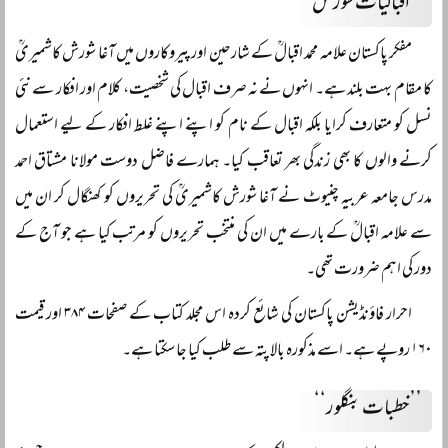
’’اقبالیات شورشؒ‘‘
مفکر پاکستان علامہ محمد اقبالؒ کے شارحین اور پیروکاروں میں آغا شورش کاشمیریؒ
کا مقام بہت بلند ہے۔ انہوں نے نہ صرف اقبال کی شخصیت، کلام اور افکار سے نئی
نسل کو متعارف کرایا بلکہ اقبال کے نام کو اپنے اپنے غلط افکار کے لیے استعمال
کرنے والوں کا بھی زندگی بھر تعاقب کیا۔ ہمارے فاضل دوست مولانا مشتاق احمد
مدرس جامعہ عربیہ چنیوٹ نے آغا شورش کاشمیریؒ کی تحریروں کو کھنگال کر ان میں
سے علامہ اقبالؒ کے بارے میں ان کی منتخب تحریروں کو مرتب کیا ہے جو آج کے
دور کی اہم ضرورت تھی۔
احرار فاؤنڈیشن پاکستان کی شائع کردہ اس مجلد کتاب کے صفحات ۳۸۴ اور قیمت
۱۶۰ روپے ہے۔ اسے مذکورہ بالا پتہ سے طلب کیا جا سکتا ہے۔
’’خطبات بنگلور‘‘