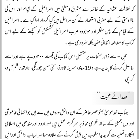
کہ خلافت عثمانیہ کے خاتمہ سے مشرق وسطیٰ میں اسرائیل کے قیام اور اس کی
بالادستی کے لیے مغربی استعمار نے کن مراحل میں کیا کردار ادا کیا ہے۔ اسرائیل
کے قیام کے پس منظر اور موجودہ عرب اسرائیل کشمکش کو سمجھنے کے لیے اس
کتاب کا مطالعہ انتہائی مفید بلکہ ضروری ہے۔
تین سو سے زائد صفحات پر مشتمل اس کتاب کی قیمت ۳۰۰ روپے ہے اور اسے
حاصل کرنے کا پتہ یہ ہے: A-19، سرینہ ٹاورز، سخی حسن چورنگی، نارتھ ناظم آباد،
کراچی
’’صدائے محبت‘‘
جناب محمد موسیٰ بھٹو عصر حاضر کے ان دانش وروں میں سے ہیں جو انتہائی خاموشی
اور دل جمعی کے ساتھ فکری محاذ پر سرگرم عمل ہیں اور اردو اور سندھی میں اسلامی
افکار و تعلیمات کو جدید اسلوب میں پیش کرنے کے علاوہ معاصر ارباب دانش اور اہل