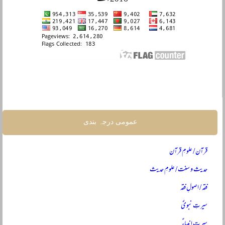
عمومی درجہ بندی
قرآن / علومِ قرآن
حدیث و سنت / علومِ حدیث
فقہ / اصولِ فقہ
سیرتِ نبویؐ
سیرتِ انبیاءؑ