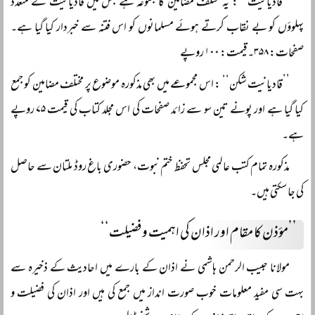
’’قادیانیت‘‘ : یہ مختلف مضامین کا مجموعہ ہے جس میں قادیانیت کے متعدد
پہلوؤں کو بے نقاب کرتے ہوئے مسلمانوں کو اس فتنہ سے خبردار کیا گیا ہے۔
صفحات: ۳۵۸۔ قیمت: ۱۰۰ روپے
’’قادیانیت شکن‘‘ : اس مجموعے میں بھی مذکورہ موضوع پر مختلف مضامین کو جمع
کیا گیا ہے اور پونے تین سو سے زائد صفحات کی اس مجلد کتاب کی قیمت ۷۵ روپے
ہے۔
مذکورہ تمام کتب عالمی مجلس تحفظ ختم نبوت، حضوری باغ روڈ ملتان سے حاصل
کی جا سکتی ہیں۔
’’مؤذن کا مقام اور اذان کی اہمیت و فضیلت‘‘
مولانا حبیب الرحمن ہاشمی نے اذان کے بارے میں احادیث کے ذخیرہ سے
بہت سی مفید معلومات خوب صورت انداز میں جمع کی ہیں اور اذان کی فضیلت و