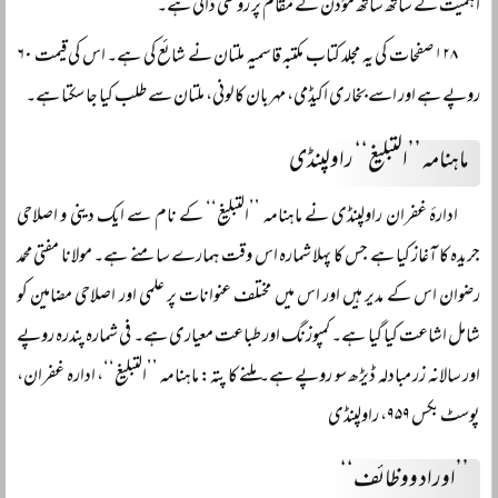
اہمیت کے ساتھ ساتھ مؤذن کے مقام پر روشنی ڈالی ہے۔
۱۲۸ صفحات کی یہ مجلد کتاب مکتبہ قاسمیہ ملتان نے شائع کی ہے۔ اس کی قیمت ۶۰
روپے ہے اور اسے بخاری اکیڈمی، مہربان کالونی، ملتان سے طلب کیا جا سکتا ہے۔
ماہنامہ ’’التبلیغ‘‘ راولپنڈی
ادارۂ غفران راولپنڈی نے ماہنامہ ’’التبلیغ‘‘ کے نام سے ایک دینی و اصلاحی
جریدہ کا آغاز کیا ہے جس کا پہلا شمارہ اس وقت ہمارے سامنے ہے۔ مولانا مفتی محمد
رضوان اس کے مدیر ہیں اور اس میں مختلف عنوانات پر علمی اور اصلاحی مضامین کو
شامل اشاعت کیا گیا ہے۔ کمپوزنگ اور طباعت معیاری ہے۔ فی شمارہ پندرہ روپے
اور سالانہ زر مبادلہ ڈیڑھ سو روپے ہے۔ ملنے کا پتہ: ماہنامہ ’’التبلیغ‘‘، ادارہ غفران،
پوسٹ بکس ۹۵۹، راولپنڈی
’’اوراد ووظائف‘‘