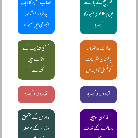
عمر شیخ کے بارے
نصاب تعلیم کا ایک
میں برطانوی اخبار کا
جائزہ ۔ الشریعہ
تبصرہ
اکادمی میں سیمینار
حالات حاضرہ ۔
’’نئی تہذیب کے
پاکستان شریعت
انڈے ہیں
کونسل کا اجلاس
گندے‘‘
تعارف و تبصرہ
تعارف و تبصرہ
قانونِ توہینِ
مدارس کے متعلق
رسالت کے خلاف
وزراء کے حوصلہ