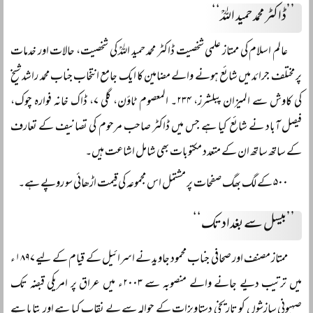
’’ڈاکٹر محمد حمید اللہؒ‘‘
عالم اسلام کی ممتاز علمی شخصیت ڈاکٹر محمد حمید اللہؒ کی شخصیت، حالات اور خدمات
پر مختلف جرائد میں شائع ہونے والے مضامین کا ایک جامع انتخاب جناب محمد راشد شیخ
کی کاوش سے المیزان پبلشرز، ۲۳۴۔ المعصوم ٹاؤن، گلی ۷، ڈاک خانہ فوارہ چوک،
فیصل آباد نے شائع کیا ہے جس میں ڈاکٹر صاحب مرحوم کی تصانیف کے تعارف
کے ساتھ ساتھ ان کے متعدد مکتوبات بھی شامل اشاعت ہیں۔
۵۰۰ کے لگ بھگ صفحات پر مشتمل اس مجموعہ کی قیمت اڑھائی سو روپے ہے۔
’’بیسل سے بغداد تک‘‘
ممتاز مصنف اور صحافی جناب محمود جاوید نے اسرائیل کے قیام کے لیے ۱۸۹۷ء
میں ترتیب دیے جانے والے منصوبہ سے ۲۰۰۳ء میں عراق پر امریکی قبضہ تک
صہیونی سازشوں کو تاریخی دستاویزات کے حوالہ سے بے نقاب کیا ہے اور بتایا ہے