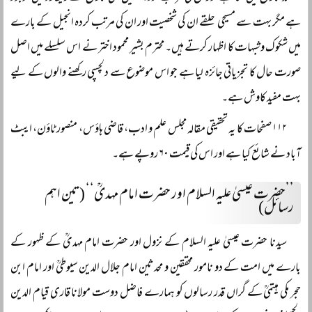
ہے مگر بہت سے مسیحی حلقے ان کی شخصیت اور ان کی مرتب کردہ انجیل کے بارے
میں شکوک وشبہات کا اظہار کرتے ہیں۔ محترم بشیر محمود اختر نے اس سلسلے میں اصل
صورت حال کا تجزیاتی جائزہ لیا ہے جو اس موضوع سے دلچسپی رکھنے والوں کے لیے
بہت مفید کاوش ہے۔
۱۱۲ صفحات کا یہ تحقیقی مقالہ مجلس علم و ادب، قاضی ہاؤس، منصور ٹاؤن، ایبٹ
آباد نے شائع کیا ہے اور اس کی قیمت ۶۰ روپے ہے۔
’’حضرت عیسیٰ علیہ السلام اور حضرت امام مہدیؒ‘‘ (تین اہم
رسائل)
سیدنا حضرت عیسیٰ علیہ السلام کے نزول اور حضرت امام مہدیؒ کے ظہور کے
بارے میں امت کے دو نامور محققین و محدثین امام جلال الدین سیوطیؒ اور امام ابن
حجر مکی ہیتمیؒ کے گراں قدر رسالوں کو ہمارے فاضل دوست مولانا قاری قیام الدین