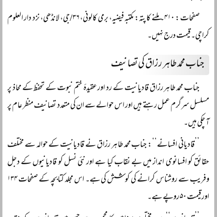
صفحات : ۴۱۰۔ ملنے کا پتہ: مکتبہ فیضیہ، برمی کالونی، ۳۶/جی، لانڈھی، نزد دار العلوم
کراچی۔ قیمت درج نہیں۔
جناب محمد طاہر رزاق کی تصانیف
جناب محمد طاہر رزاق قادیانیت کے رد اور عقیدۂ ختم نبوت کے تحفظ کے محاذ پر
مسلسل سرگرم عمل رہتے ہیں اور اس حوالے سے ان کی متعدد تصانیف منظر عام پر
آ چکی ہیں۔
’’قادیانی افسانے‘‘: جناب محمد طاہر رزاق نے قادیانیت کے حوالہ سے مختلف
حقائق کو افسانوی انداز میں بے نقاب کیا ہے اور نئی نسل کو قادیانیوں کے دجل
وفریب سے روشناس کرانے کی کوشش کی ہے۔ اس مجلد کتابچہ کے صفحات ۱۳۴
اور قیمت ۵۰ روپے ہے۔