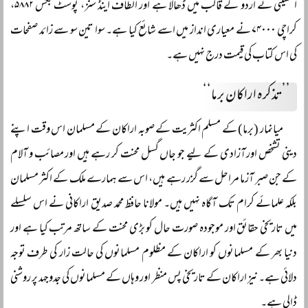
الحسینی نے اردو کے قالب میں ڈھالا ہے اور الطاف اینڈ سنز، پوسٹ بکس ۵۸۸۲،
کراچی ۷۴۰۰۰ نے معیاری انداز میں اسے شائع کیا ہے۔ سوا تین سو سے زائد صفحات
کی اس کتاب کی قیمت درج نہیں ہے۔
’’تذکرہ اراکان برما‘‘
میانمار (برما) کے مسلم اکثریت کے صوبہ اراکان کے مسلمان اس وقت اپنے
دینی تشخص اور آزادی کے لیے جو جاں گسل محنت کر رہے ہیں اور مصائب و آلام
کے جن صبر آزما مراحل سے گزر رہے ہیں، اس سے ہمارے ملک کے اکثر مسلمان
بلکہ علمائے کرام تک آگاہ نہیں ہیں۔ مولانا حافظ محمد صدیق اراکانی نے اس سلسلے
میں تاریخی حقائق اور موجودہ صورت حال کو بڑی محنت کے ساتھ مرتب کیا ہے اور
دنیا بھر کے مسلمانوں کو اراکان کے مظلوم مسلمانوں کی حالت زار کی طرف توجہ
دلائی ہے۔ نیز اراکان کے تاریخی پس منظر اور وہاں کے مسلمانوں کی جدوجہد پر روشنی
ڈالی ہے۔