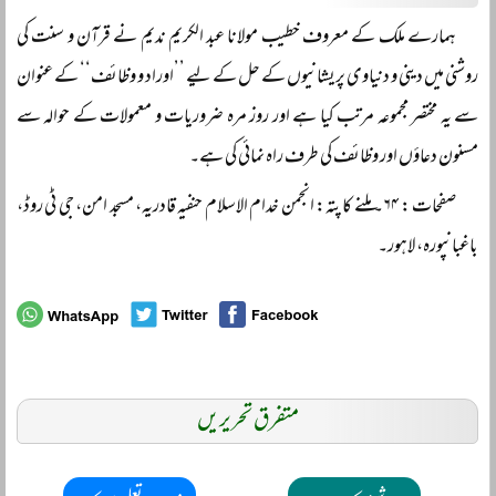
ہمارے ملک کے معروف خطیب مولانا عبد الکریم ندیم نے قرآن و سنت کی
روشنی میں دینی و دنیاوی پریشانیوں کے حل کے لیے ’’اوراد و وظائف‘‘ کے عنوان
سے یہ مختصر مجموعہ مرتب کیا ہے اور روز مرہ ضروریات و معمولات کے حوالہ سے
مسنون دعاؤں اور وظائف کی طرف راہ نمائی کی ہے۔
صفحات : ۶۴۔ ملنے کا پتہ: انجمن خدام الاسلام حنفیہ قادریہ، مسجد امن، جی ٹی روڈ،
باغبانپورہ، لاہور۔
متفرق تحریریں