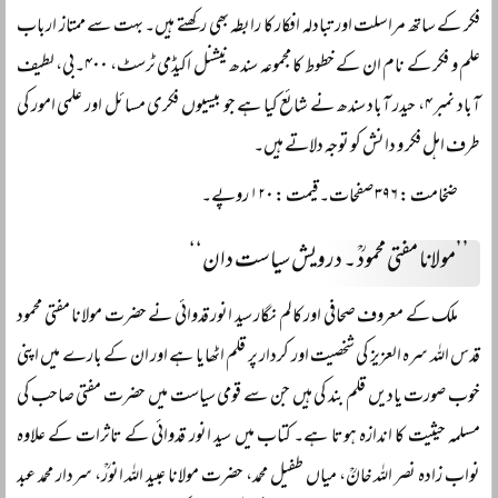
فکر کے ساتھ مراسلت اور تبادلہ افکار کا رابطہ بھی رکھتے ہیں۔ بہت سے ممتاز ارباب
علم و فکر کے نام ان کے خطوط کا مجموعہ سندھ نیشنل اکیڈمی ٹرسٹ، ۴۰۰۔بی، لطیف
آباد نمبر ۴، حیدر آباد سندھ نے شائع کیا ہے جو بیسیوں فکری مسائل اور علمی امور کی
طرف اہل فکر و دانش کو توجہ دلاتے ہیں۔
ضخامت : ۳۹۶ صفحات۔ قیمت : ۱۲۰ روپے۔
’’مولانا مفتی محمودؒ ۔ درویش سیاست دان‘‘
ملک کے معروف صحافی اور کالم نگار سید انور قدوائی نے حضرت مولانا مفتی محمود
قدس اللہ سرہ العزیز کی شخصیت اور کردار پر قلم اٹھایا ہے اور ان کے بارے میں اپنی
خوب صورت یادیں قلم بند کی ہیں جن سے قومی سیاست میں حضرت مفتی صاحب کی
مسلمہ حیثیت کا اندازہ ہوتا ہے۔ کتاب میں سید انور قدوائی کے تاثرات کے علاوہ
نواب زادہ نصر اللہ خانؒ، میاں طفیل محمد، حضرت مولانا عبید اللہ انورؒ، سردار محمد عبد