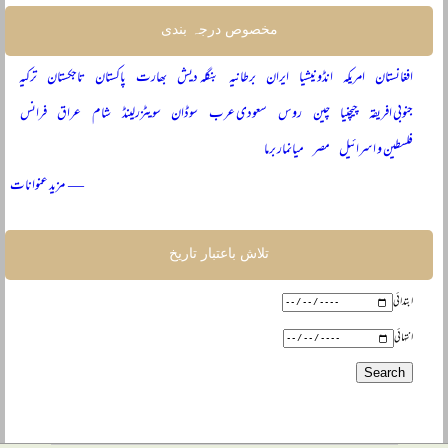
مخصوص درجہ بندی
افغانستان
امریکہ
انڈونیشیا
ایران
برطانیہ
بنگلہ دیش
بھارت
پاکستان
تاجکستان
ترکیہ
جنوبی افریقہ
چیچنیا
چین
روس
سعودی عرب
سوڈان
سویٹزرلینڈ
شام
عراق
فرانس
فلسطین و اسرائیل
مصر
میانمار برما
— مزید عنوانات
تلاش باعتبار تاریخ
ابتدائی
انتہائی