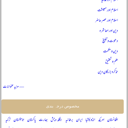
اسلام اور عدلیہ
اسلام اور معیشت
اسلام اور عصرِ حاضر
دین اور معاشرہ
دعوت و تبلیغ
دین و حکمت
علم و تحقیق
تذکرہ بزرگانِ دین
— مزید عنوانات
مخصوص درجہ بندی
افغانستان
امریکہ
انڈونیشیا
ایران
برطانیہ
بنگلہ دیش
بھارت
پاکستان
تاجکستان
ترکیہ