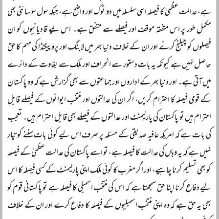
ہے، عدالت عظمیٰ کا فیصلہ اسی سلسلہ میں دو ٹوک اور واضح ہے، جبکہ سول سوسائٹی بھی
مکمل طور پر اس متفقہ موقف اور فیصلے سے متفق ہے۔ اس لیے قادیانیوں کو ان
فیصلوں کو چیلنج کرنے اور ان کے خلاف دنیا بھر میں لابنگ اور پروپیگنڈا کی مہم کا حق
حاصل نہیں ہے کیونکہ یہ بات دستور سے انحراف اور ملک سے بغاوت کے دائرے
میں آتی ہے۔ اور دنیا بھر کے اداروں اور جماعتوں سے بھی گزارش ہے کہ وہ پاکستان
کے قومی فیصلہ کا احترام کریں، اگر ان کی عدالتوں اور منتخب ایوانوں کے فیصلے قابل
احترام ہیں تو پاکستان کی پارلیمنٹ اور عدالتوں کے فیصلے بھی قابل احترام ہیں۔ تعجب
کی بات ہے کہ امریکہ عافیہ صدیقی کے مسئلہ پر صرف اس لیے کوئی بات سننے کو تیار
نہیں ہے کہ یہ وہاں کی عدالت کا فیصلہ ہے، تو اسے پاکستان کی عدالت عظمیٰ کے فیصلہ
کو بھی تسلیم کرنا چاہیے، اور اگر مغرب کا کوئی ملک اپنی پارلیمنٹ کے کسی فیصلہ کا اس
لیے دفاع کرنا اپنا حق سمجھتا ہے کہ اس کی منتخب اسمبلی کا فیصلہ ہے تو پاکستانی قوم کو
بھی یہ حق ہے کہ وہ اپنی منتخب اسمبلیوں کے فیصلہ کا دفاع کرے اور ان کے خلاف