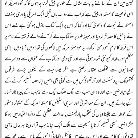
لیکن میں ان کے سامنے یہ بات مثال کے طور پر پیش کرنا چاہوں گا کہ خود امریکہ کو
اسی نوعیت کا مسئلہ درپیش ہے کہ اب سے دو صدیاں قبل ایک امریکی پادری جوزف
اسمتھ نے نبوت کا دعویٰ کیا اور کہا کہ اس پر ایک کتاب نازل ہو گئی ہے جسے اس
نے بائبل کا حصہ قرار دیا اور مبینہ طور پر وہ کتاب لے کر آنے والے فرشتہ کے نام پر
اس فرقہ کا نام ”مورمن“ رکھا۔ یہ مورمنز امریکہ میں لاکھوں کی تعداد میں آباد ہیں، بڑی
منظم اور مالدار کمیونٹی شمار ہوتی ہے اور نئی وحی اور کتاب کے عنوان سے دوسرے
عیسائیوں سے مختلف عقائد رکھتی ہے مگر عیسائیت کے تینوں بڑے فرقوں
کیتھولک، پروٹسٹنٹ اور آرتھو ڈکس میں سے کوئی بھی انہیں اپنا حصہ تسلیم کرنے کے
لیے تیار نہیں ہے اور وہ ان سب سے الگ تھلگ ایک نئے مذہب کے پیروکار شمار
کیے جاتے ہیں۔ ان کے معاشرتی اور سماجی اسٹیٹس کا مسئلہ امریکہ کے سیکولر دستور
کے حوالہ سے یقینا وہاں کی منتخب پارلیمنٹ یا عدالت عظمیٰ کے دائرہ اختیار میں ہو گا
مگر انہیں مسیحی تسلیم کرنا یا مسیحیت سے الگ ایک نیا مذہب قرار دینا بہرحال مذہبی
قیادتوں کا کام ہے اور اس بارے میں فائنل اتھارٹی انہی کے پاس ہے۔ مجھ سے