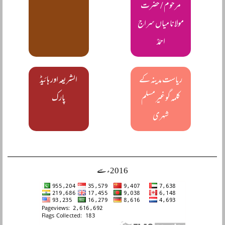
مرحوم / حضرت
مولانا میاں سراج
احمدؒ
ریاست مدینہ کے
الشریعہ اور ہائیڈ
کلمہ گو غیر مسلم
پارک
شہری
2016ء سے