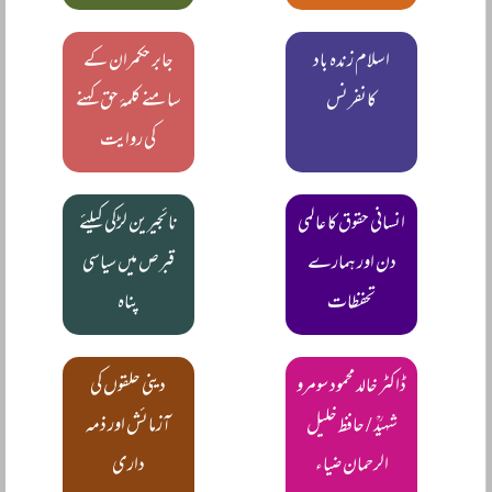
اسلام زندہ باد
جابر حکمران کے
کانفرنس
سامنے کلمۂ حق کہنے
کی روایت
انسانی حقوق کا عالمی
نائجیرین لڑکی کیلئے
دن اور ہمارے
قبرص میں سیاسی
تحفظات
پناہ
ڈاکٹر خالد محمود سومرو
دینی حلقوں کی
شہیدؒ / حافظ خلیل
آزمائش اور ذمہ
الرحمان ضیاء
داری