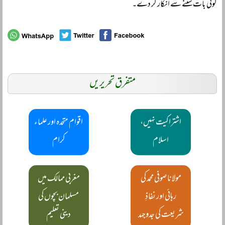
کوئی بات سننے سے انکار کر دے۔
متفرق تحریریں
اشتراکیت نہیں،
اقوام متحدہ اور علماء
اسلام
کرام
مولانا صوفی محمد کی
مغربی ممالک میں
رہائی اور نفاذِ
مسلمان بچوں کی
شریعت کی جدوجہد
دینی تعلیم