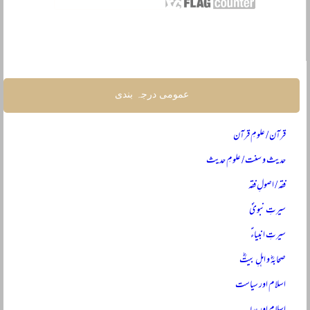
عمومی درجہ بندی
قرآن / علومِ قرآن
حدیث و سنت / علومِ حدیث
فقہ / اصولِ فقہ
سیرتِ نبویؐ
سیرتِ انبیاءؑ
صحابہؓ و اہلِ بیتؓ
اسلام اور سیاست