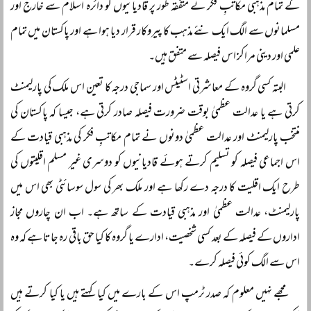
کے تمام مذہبی مکاتبِ فکر نے متفقہ طور پر قادیانیوں کو دائرہ اسلام سے خارج اور
مسلمانوں سے الگ ایک نئے مذہب کا پیروکار قرار دیا ہوا ہے اور پاکستان میں تمام
علمی اور دینی مراکز اس فیصلہ سے متفق ہیں۔
البتہ کسی گروہ کے معاشرتی اسٹیٹس اور سماجی درجہ کا تعین اس ملک کی پارلیمنٹ
کرتی ہے یا عدالت عظمیٰ بوقت ضرورت فیصلہ صادر کرتی ہے، جیسا کہ پاکستان کی
منتخب پارلیمنٹ اور عدالت عظمیٰ دونوں نے تمام مکاتبِ فکر کی مذہبی قیادت کے
اس اجماعی فیصلہ کو تسلیم کرتے ہوئے قادیانیوں کو دوسری غیر مسلم اقلیتوں کی
طرح ایک اقلیت کا درجہ دے رکھا ہے اور ملک بھر کی سول سوسائٹی بھی اس میں
پارلیمنٹ، عدالت عظمیٰ اور مذہبی قیادت کے ساتھ ہے۔ اب ان چاروں مجاز
اداروں کے فیصلہ کے بعد کسی شخصیت، ادارے یا گروہ کا کیا حق باقی رہ جاتا ہے کہ وہ
اس سے الگ کوئی فیصلہ کرے۔
مجھے نہیں معلوم کہ صدر ٹرمپ اس کے بارے میں کیا کہتے ہیں یا کیا کرتے ہیں