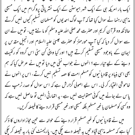
ایک بار امریکہ ہی کے ایک شہر ہیوسٹن کے ایک نشریاتی پروگرام میں ایک مسیحی
مذہبی رہنما نے سوال کیا تھا کہ آپ لوگ احمدیوں کو مسلمان تسلیم کیوں نہیں کرتے
حالانکہ وہ قرآن کریم اور حضرت محمد صلی اللہ علیہ وسلم کو مانتے ہیں، تو میں نے ان
سے سوال کر دیا کہ کیا آپ مورمنز کو حضرت عیسیٰ علیہ السلام اور انجیل مقدس پر
ایمان کے باوجود مسیحی تسلیم کرتے ہیں؟ اور کیا ویٹی کن سٹی اس گروہ کو رکنیت
دینے کے لیے تیار ہے؟ انہوں نے جواب نفی میں دیا تو میں نے عرض کیا کہ ہم
بھی اسی بنیاد پر قادیانیوں کو مسلم امت کا حصہ تسلیم نہیں کرتے، اس پر انہوں نے
خاموشی اختیار کر لی۔ اس لیے اصولی گزارش ہے کہ اس سوال کو صدر ٹرمپ کے
پاس لے جانے میں کوئی معقولیت نہیں ہے، یہ اتھارٹی انہیں تو حاصل نہیں ہے کہ
وہ کسی کو مسلمان یا غیر مسلم بلکہ مسیحی اور غیر مسیحی قرار دینے کا فیصلہ کریں۔
میں نے قادیانیوں کو غیر مسلم قرار دینے کے حوالہ سے تین مجاز اداروں کا ذکر
کیا ہے کہ مسلمہ مذہبی قیادتیں یہ فیصلہ دے چکی ہیں، پارلیمنٹ کئی بار یہ فیصلہ کر چکی