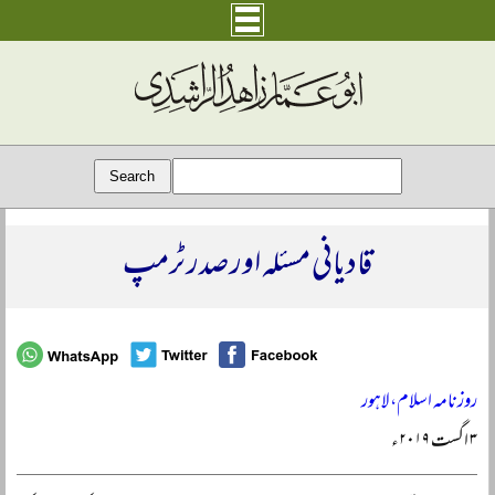
قادیانی مسئلہ اور صدر ٹرمپ
روزنامہ اسلام، لاہور
۳ اگست ۲۰۱۹ء