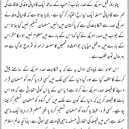
چند روز قبل امریکہ کے صدر جناب ٹرمپ کے ساتھ ایک قادیانی وفد کی ملاقات کی
خبر سے قادیانی مسئلہ ایک نیا رخ اختیار کر گیا ہے، بتایا جاتا ہے کہ قادیانی وفد نے
امریکی صدر سے شکایت کی ہے کہ پاکستان میں انہیں مسلمان تسلیم نہیں کیا جاتا اس
کے جواب میں صدر امریکہ نے کیا کہا اس کے بارے میں معلوم نہیں ہو سکا مگر اس
کے بارے میں سوشل میڈیا پر جو بحث و تمحیص کا سلسلہ ازسرنو شروع ہو گیا ہے وہ
بہرحال توجہ طلب ہے۔
اس حوالہ سے بنیادی سوال یہ ہے کہ یہ شکایت صدر امریکہ کے سامنے پیش
کرنے کا مقصد کیا ہے اور کیا دنیا کے کسی ملک میں کسی فرد یا گروہ کو مسلمان قرار
دینے کا فیصلہ صدر امریکہ نے کرنا ہے؟ یا ان کے پاس کوئی اتھارٹی ہے کہ وہ اس
بات کا فیصلہ کریں کہ دنیا کے کون سے ملک میں کس گروہ کو مسلمان تسلیم کر لینا
چاہیے۔ کسی فرد، طبقہ یا گروہ کو مسلمان تسلیم کرنا یا غیر مسلم قرار دینا ایک مذہبی
مسئلہ ہے جس میں فیصلہ کی اتھارٹی مسلّمہ مذہبی قیادت ہی ہوتی ہے، چنانچہ عالم اسلام