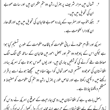
شمال میں مزار شریف پر جنرل رشید دوستم حکمران ہیں اور سات صوبے
ان کی تحویل میں ہیں۔
جبکہ جنوب اور مغرب کے پندرہ صوبے طالبان کی تحویل میں ہیں اور قندھار
ان کا دارالحکومت ہے۔
امریکہ اور اقوامِ متحدہ نے ربانی حکومت کو باقاعدہ حکومت کے طور پر تسلیم کیا ہوا
ہے لیکن اس کے باوجود دوستم اور بعض امور میں طالبان کے ساتھ بھی الگ الگ
معاملات طے کرنے کی کوششیں جاری ہیں، اور یوں محسوس ہوتا ہے کہ امریکہ بہادر
افغانستان کی موجودہ منقسم شدہ صورتحال کو اپنے مفاد میں سمجھتے ہوئے اسے برقرار
رکھنے میں دلچسپی رکھتا ہے اور خاص طور پر جنرل رشید دوستم کی حکومت کو مضبوط و
مستحکم دیکھنا چاہتا ہے۔
اصل بات یہ ہے کہ افغانستان میں روسی جارحیت کے موقع پر امریکہ نے روس کو
زچ کرنے کے لیے افغانستان کے حریت پسند مجاہدین کی دل کھول کر امداد کی، لیکن