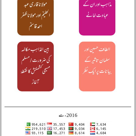
مذاہب اور ان کے
مولانا قاری عبد
عبادت خانے
الحلیمؒ اور مولانا ظفر
احمد قاسمؒ
الطاف حسین اور
بین المذاہب مکالمہ
سلمان تاثیر کے
کی ضرورت / مسلم
بیانات پر ایک نظر
مسیحی کشمکش کا نقطۂ
آغاز
2016ء سے