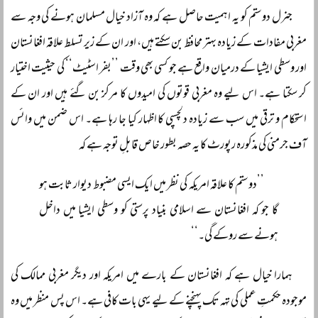
جنرل دوستم کو یہ اہمیت حاصل ہے کہ وہ آزاد خیال مسلمان ہونے کی وجہ سے
مغربی مفادات کے زیادہ بہتر محافظ بن سکتے ہیں، اور ان کے زیر تسلط علاقہ افغانستان
اور وسطی ایشیا کے درمیان واقع ہے جو کسی بھی وقت ’’بفر اسٹیٹ‘‘ کی حیثیت اختیار
کر سکتا ہے۔ اس لیے وہ مغربی قوتوں کی امیدوں کا مرکز بن گئے ہیں اور ان کے
استحکام و ترقی میں سب سے زیادہ دلچسپی کا اظہار کیا جا رہا ہے۔ اس ضمن میں وائس
آف جرمنی کی مذکورہ رپورٹ کا یہ حصہ بطور خاص قابلِ توجہ ہے کہ
’’دوستم کا علاقہ امریکہ کی نظر میں ایک ایسی مضبوط دیوار ثابت ہو
گا جو کہ افغانستان سے اسلامی بنیاد پرستی کو وسطی ایشیا میں داخل
ہونے سے روکے گی۔‘‘
ہمارا خیال ہے کہ افغانستان کے بارے میں امریکہ اور دیگر مغربی ممالک کی
موجودہ حکمتِ عملی کی تہہ تک پہنچنے کے لیے یہی بات کافی ہے۔ اس پس منظر میں وہ