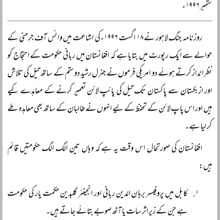
ستمبر ۱۹۹۶ء
روزنامہ جنگ لاہور نے ۱۸ اگست ۱۹۹۶ء کی اشاعت میں وائس آف جرمنی کے
حوالے سے ایک رپورٹ میں بتایا ہے کہ افغانستان میں ربانی حکومت کے احتجاج کو
نظرانداز کرتے ہوئے دو امریکی فرموں نے جنرل رشید دوستم کے ساتھ تیل کی تلاش
اور ازبکستان سے پاکستان تک تیل کی پائپ لائن تعمیر کرنے کے معاہدے کیے
ہیں اور اس پاپ لائن کے تحفظ کے لیے انہوں نے طالبان کے ساتھ بھی معاہدہ طے
کر لیا ہے۔
افغانستان کی صورتحال اس وقت یہ ہے کہ وہاں تین الگ الگ حکومتیں قائم
ہیں:
کابل میں پروفیسر برہان الدین ربانی اور انجینئر گلبدین حکمت یار کی حکومت
ہے جن کے زیراثر سات یا آٹھ صوبے بتائے جاتے ہیں۔