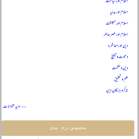
اسلام اور سیاست
اسلام اور عدلیہ
اسلام اور معیشت
اسلام اور عصرِ حاضر
دین اور معاشرہ
دعوت و تبلیغ
دین و حکمت
علم و تحقیق
تذکرہ بزرگانِ دین
— مزید عنوانات
مخصوص درجہ بندی