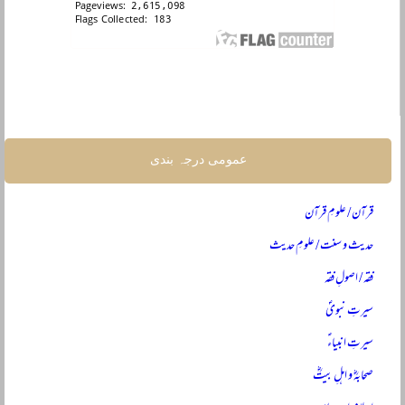
عمومی درجہ بندی
قرآن / علومِ قرآن
حدیث و سنت / علومِ حدیث
فقہ / اصولِ فقہ
سیرتِ نبویؐ
سیرتِ انبیاءؑ
صحابہؓ و اہلِ بیتؓ