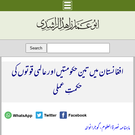
افغانستان میں تین حکومتیں اور عالمی قوتوں کی
حکمتِ عملی
ماہنامہ نصرۃ العلوم، گوجرانوالہ