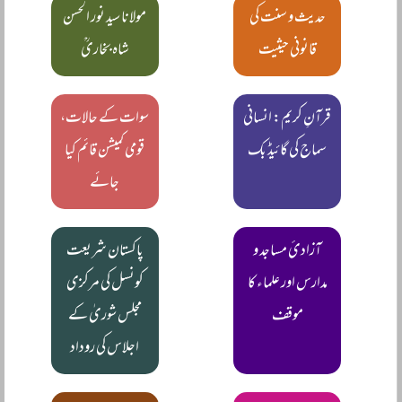
حدیث و سنت کی
مولانا سید نور الحسن
قانونی حیثیت
شاہ بخاریؒ
قرآنِ کریم: انسانی
سوات کے حالات،
سماج کی گائیڈ بک
قومی کمیشن قائم کیا
جائے
آزادیٔ مساجد و
پاکستان شریعت
مدارس اور علماء کا
کونسل کی مرکزی
موقف
مجلس شوریٰ کے
اجلاس کی روداد