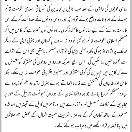
روسی فوجوں کی واپسی کے بعد جب کابل پر مجاہدین کی نظریاتی اسلامی حکومت قائم
ہونے کے امکانات واضح ہوئے تو امریکہ اور روس دونوں نے مصالحت کر کے اس
کا راستہ روکنے کے لیے سازشوں کا آغاز کر دیا۔ دونوں کو یہ خطرہ ہے کہ کابل میں اگر
مستحکم اسلامی حکومت قائم ہو گئی تو وہ نہ صرف پاکستان اور جنوبی ایشیا کے دیگر
ممالک پر اثرانداز ہو گی بلکہ وسطی ایشیا کی نو آزاد مسلم ریاستیں بھی اس کے اثرات
سے محفوظ نہیں رہ سکیں گی۔ اس لیے امریکہ اور روس دونوں کی مشترکہ کوشش یہ
ہے کہ کابل میں مجاہدین کی کوئی مشترکہ اور مضبوط نظریاتی حکومت نہ بن سکے، بلکہ
کابل اور طالبان کی کشمکش سے فائدہ اٹھاتے ہوئے جنرل رشید دوستم کو زیادہ سے
زیادہ مستحکم کر دیا جائے جو جہادِ افغانستان کے دوران کمیونسٹ جرنیل کے طور پر
مجاہدین کے خلاف مسلسل نبرد آزما رہے ہیں اور آخر میں کابل کے قبضہ میں احمد شاہ
مسعود کے ساتھ تعاون کر کے وہ مزار شریف سمیت شمال کے بعض اہم علاقوں
میں اپنا قبضہ برقرار رکھنے میں کامیاب ہو گئے تھے۔