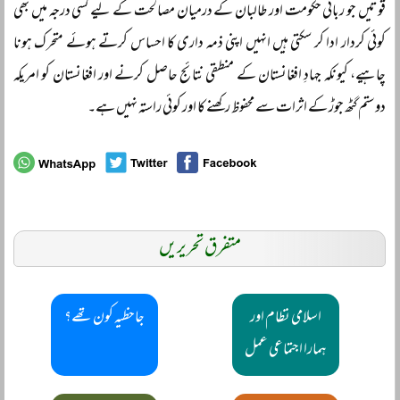
قوتیں جو ربانی حکومت اور طالبان کے درمیان مصالحت کے لیے کسی درجہ میں بھی
کوئی کردار ادا کر سکتی ہیں انہیں اپنی ذمہ داری کا احساس کرتے ہوئے متحرک ہونا
چاہیے، کیونکہ جہادِ افغانستان کے منطقی نتائج حاصل کرنے اور افغانستان کو امریکہ
دوستم گٹھ جوڑ کے اثرات سے محفوظ رکھنے کا اور کوئی راستہ نہیں ہے۔
متفرق تحریریں
اسلامی نظام اور
جاحظیہ کون تھے؟
ہمارا اجتماعی عمل