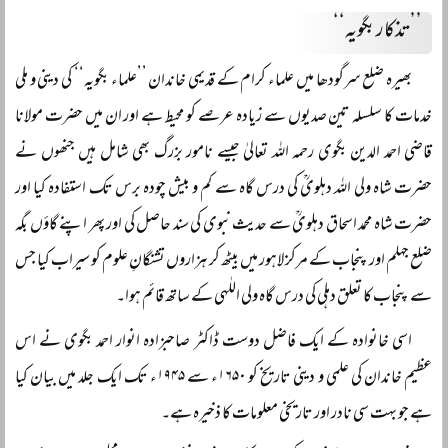
’’تذکار بگویہ‘‘
بھیرہ ضلع سرگودھا میں علماء کرام کے قدیمی خاندان ’’علماء بگویہ‘‘ کی دینی و ملی
خدمات کا سلسلہ تین صدیوں سے زیادہ عرصے کو محیط ہے اور ان میں حضرت مولانا
قاضی احمد الدین بگوی رحمہ اللہ تعالیٰ جیسے نامور بزرگ بھی شامل ہیں جنھوں نے
حضرت شاہ ولی اللہ دہلویؒ کی درس گاہ سے کم و بیش چودہ برس تک استفادہ کیا اور
حضرت شاہ محمد اسحاق دہلویؒ سے حدیث نبوی کی سند حاصل کی اور پھر اپنے گاؤں بگہ
ضلع جہلم اور پنجاب کے مرکز لاہور میں بیٹھ کر ہزاروں تشنگانِ علوم کو سیراب کیا جس
سے پنجاب کا تعلق دہلی کی درس گاہ ولی اللٰہی کے ساتھ قائم ہوا۔
اسی خانوادہ کے ایک فاضل دوست ڈاکٹر صاحبزادہ انوار احمد بگوی نے اس
عظیم خاندان کی علمی و دینی تاریخ کو ۱۶۵۰ء سے ۱۹۴۵ء تک ایک جلد میں بیان کیا
ہے جو بہت سی نادر اور تاریخی معلومات کا ذخیرہ ہے۔