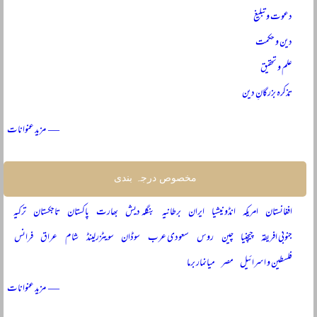
دعوت و تبلیغ
دین و حکمت
علم و تحقیق
تذکرہ بزرگانِ دین
— مزید عنوانات
مخصوص درجہ بندی
افغانستان
امریکہ
انڈونیشیا
ایران
برطانیہ
بنگلہ دیش
بھارت
پاکستان
تاجکستان
ترکیہ
جنوبی افریقہ
چیچنیا
چین
روس
سعودی عرب
سوڈان
سویٹزرلینڈ
شام
عراق
فرانس
فلسطین و اسرائیل
مصر
میانمار برما
— مزید عنوانات