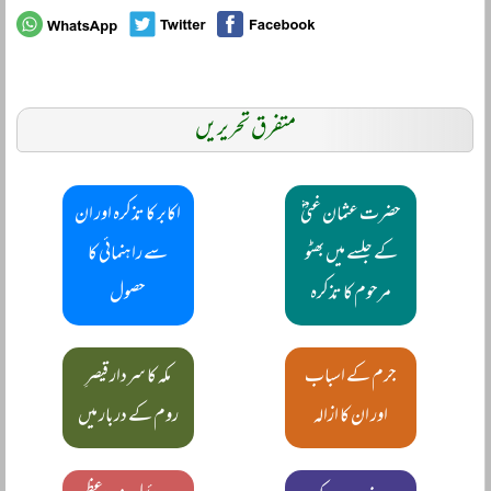
متفرق تحریریں
حضرت عثمان غنیؓ
اکابر کا تذکرہ اور ان
کے جلسے میں بھٹو
سے راہنمائی کا
مرحوم کا تذکرہ
حصول
جرم کے اسباب
مکہ کا سردار قیصرِ
اور ان کا ازالہ
روم کے دربار میں