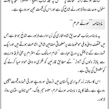
سات سو سے زائد صفحات پر مشتمل یہ مجلد کتاب جمعیۃ پبلیکیشنز، مسجد پائیلٹ
سکول، وحدت روڈ لاہور نے شائع کی ہے اور اس کی قیمت تین سو روپے ہے۔
ماہنامہ ’’سوئے حرم‘‘
یہ ماہنامہ جناب محمد صدیق شاہ بخاری کی زیر ادارت لاہور سے شائع ہوتا ہے جس
میں مختلف دینی و ملی موضوعات پر معلوماتی مضامین شامل اشاعت ہوتے ہیں اور ایک
شمارے کے ٹائیٹل پر درج عبارت ’’تمام مسالک کے احترام پر مبنی فرقہ واریت
سے بالاتر دلوں کی آواز‘‘ کے مطابق قارئین کو فکری و دینی مواد مہیا کرنے کی
کوشش کی جاتی ہے۔
اس کا سالانہ زر خریداری پاکستان میں اڑھائی سو روپے اور فی شمارہ قیمت پچیس
روپے ہے۔ ملنے کا پتہ: ماہنامہ سوئے حرم، ۵۳ وسیم بلاک، حسن ٹاؤن، ملتان روڈ،
لاہور۔