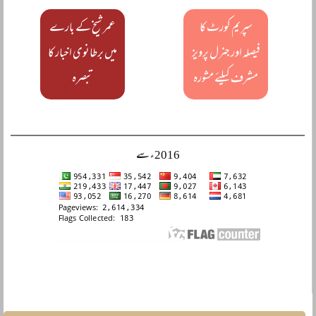
سپریم کورٹ کا
عمر شیخ کے بارے
فیصلہ اور جنرل پرویز
میں برطانوی اخبار کا
مشرف کیلئے مشورہ
تبصرہ
2016ء سے