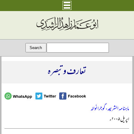
تعارف و تبصرہ
ماہنامہ الشریعہ، گوجرانوالہ
اپریل ۲۰۰۵ء