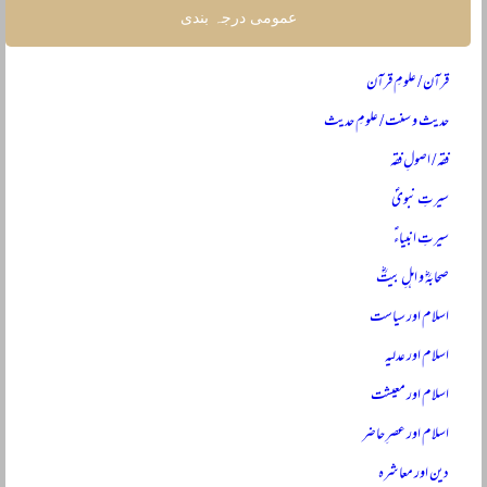
عمومی درجہ بندی
قرآن / علومِ قرآن
حدیث و سنت / علومِ حدیث
فقہ / اصولِ فقہ
سیرتِ نبویؐ
سیرتِ انبیاءؑ
صحابہؓ و اہلِ بیتؓ
اسلام اور سیاست
اسلام اور عدلیہ
اسلام اور معیشت
اسلام اور عصرِ حاضر
دین اور معاشرہ