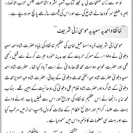
نو سو سے زائد صفحات کی یہ مجلد کتاب شعبہ نشر و اشاعت مجلس حزب الانصار،
بھیرہ ضلع سرگودھا نے شائع کی ہے اور اس کی قیمت ساڑھے پانچ سو روپے ہے۔
’’خانقاہ احمدیہ سعیدیہ موسیٰ زئی شریف‘‘
موسیٰ زئی شریف ڈیرہ اسماعیل خان کی عظیم خانقاہ کی بنیاد حضرت شاہ احمد سعید
دہلویؒ نے ۱۸۵۷ء کے معرکہ حریت کے بعد مدینہ منورہ ہجرت کرنے سے قبل رکھی
تھی اور حضرت خواجہ دوست محمد قندھارویؒ نے اسے آباد کیا تھا۔ حضرت شاہ احمد
سعید دہلویؒ حضرت شاہ عبد الغنی محدث دہلویؒ کے بھائی، حضرت شاہ عبد العزیز محدث
دہلویؒ کے شاگرد اور حضرت شاہ غلام علی دہلویؒ کی روحانیت کے امین تھے۔ جناب
محمد نذیر رانجھا نے اس عظیم خانقاہ کی تاریخ اور اس سے فیض یاب ہونے والے
بہت سے علماء کرام اور مشائخ عظام کے حالات کو دل چسپ انداز میں مرتب کیا
ہے اور بہت سی معلومات کا ذخیرہ اس میں سمو دیا ہے۔