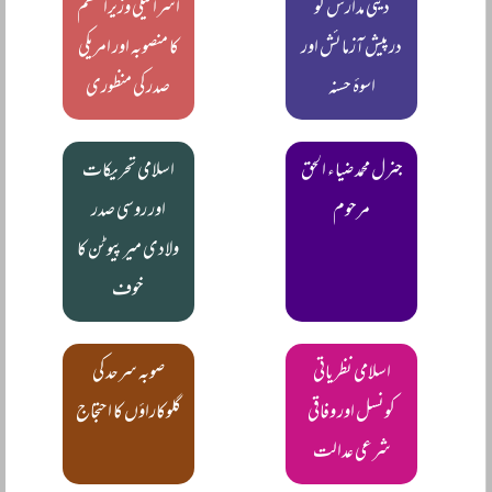
دینی مدارس کو
اسرائیلی وزیراعظم
درپیش آزمائش اور
کا منصوبہ اور امریکی
اسوۂ حسنہ
صدر کی منظوری
جنرل محمد ضیاء الحق
اسلامی تحریکات
مرحوم
اور روسی صدر
ولادی میر پیوٹن کا
خوف
اسلامی نظریاتی
صوبہ سرحد کی
کونسل اور وفاقی
گلوکاراؤں کا احتجاج
شرعی عدالت