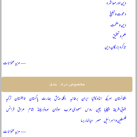
دین اور معاشرہ
دعوت و تبلیغ
دین و حکمت
علم و تحقیق
تذکرہ بزرگانِ دین
— مزید عنوانات
مخصوص درجہ بندی
افغانستان
امریکہ
انڈونیشیا
ایران
برطانیہ
بنگلہ دیش
بھارت
پاکستان
تاجکستان
ترکیہ
جنوبی افریقہ
چیچنیا
چین
روس
سعودی عرب
سوڈان
سویٹزرلینڈ
شام
عراق
فرانس
فلسطین و اسرائیل
مصر
میانمار برما
— مزید عنوانات