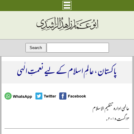
پاکستان، عالمِ اسلام کے لیے نعمتِ الٰہی
عالمی ادارہ تنظیم الاسلام
۳ اگست ۲۰۱۸ء