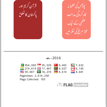
پولیس کی محکمانہ
قرآن کریم اور
کارکردگی عدالت
پاکستان کا تعلق
عظمٰی کے ایک
محترم جج کی نظر میں
2016ء سے