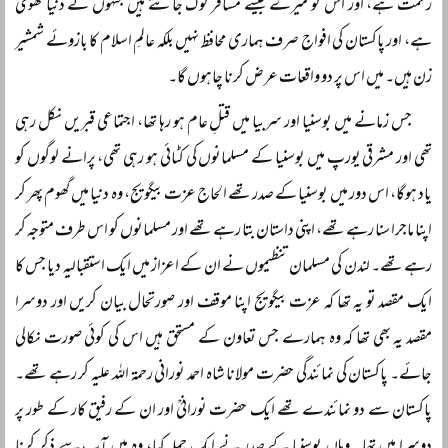
رحمت ہے، اور اس کو میرے جیسے مسافر لوگ جانتے ہیں جنہوں نے دنیا گھومی
ہے، اور پاکستان کی افواج صرف ہماری محافظ نہیں بلکہ عالمِ اسلام کا بازوئے شمشیر
زن ہیں۔ میں اس پر دو واقعات عرض کرنا چاہوں گا۔
جس زمانے میں بوسنیا اور سربیا میں قتلِ عام ہو رہا تھا، اجتماعی قبریں نکل رہی
تھی اور مشرقی یورپ میں بوسنیا کے مسلمانوں کی کٹائی ہو رہی تھی، پرانے لوگوں کو
یاد ہوگا، اس دور میں بوسنیا کے صدر تھے الحاج عزت بیگویج، وہ دنیا میں گھوم پھر کر
اپنا ماجرا سنا رہے تھے، اپنی داستان بتا رہے تھے اور مسلمانوں کو اس طرف متوجہ کر
رہے تھے۔ لندن کی مسلمان تنظیموں نے ان کے اعزاز میں ایک استقبالیہ دیا جس کا
ایک مقصد تو یہ تھا کہ عزت بیگویج اپنا موقف اور صورتحال بیان کریں اور دوسرا
مقصد یہ بھی تھا کہ وہ ہمارے جس تعاون کے مستحق ہیں اس کی کوئی صورت نکالی
جائے۔ پاکستان کی نمائندگی حضرت مولانا شاہ احمد نورانی رحمۃ اللہ علیہ کر رہے تھے۔
پاکستان سے دو نمائندے تھے ایک حضرت نورانیؒ اور ان کے رفیق کار کے طور پر