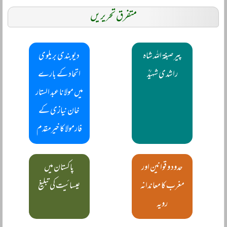
متفرق تحریریں
پیر صبغۃ اللہ شاہ
دیوبندی بریلوی
راشدی شہیدؒ
اتحاد کے بارے
میں مولانا عبد الستار
خان نیازی کے
فارمولا کا خیرمقدم
حدود و قوانین اور
پاکستان میں
مغرب کا معاندانہ
عیسائیت کی تبلیغ
رویہ