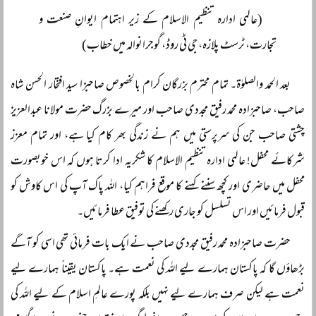
(عالمی ادارہ تنظیم الاسلام کے زیر اہتمام ایوانِ صنعت و
تجارت، ٹرسٹ پلازہ، جی ٹی روڈ، گوجرانوالہ میں خطاب)
بعد الحمد والصلوٰۃ۔ تمام محترم بزرگان کرام بالخصوص صاحبزا سید افتخار الحسن شاہ
صاحب، صاحبزادہ محمد رفیق مجددی صاحب اور میرے بزرگ حضرت مولانا عبدالعزیز
چشتی صاحب جن کی سرپرستی میں ہم نے زندگی بھر کام کیا ہے، اور تمام معزز
شرکائے محفل! عالمی ادارہ تنظیم الاسلام کا شکریہ ادا کرتا ہوں کہ اس خوبصورت
محفل میں حاضری اور کچھ سننے کہنے کا موقع فراہم کیا، اللہ پاک آپ کی اس کاوش کو
قبول فرمائیں اور اس تسلسل کو جاری رکھنے کی توفیق عطا فرمائیں۔
حضرت صاحبزادہ محمد رفیق مجددی صاحب نے ایک بات فرمائی تھی اسی کو آگے
بڑھاؤں گا کہ پاکستان ہمارے لیے اللہ کی نعمت ہے۔ پاکستان یقیناً‌ ہمارے لیے
نعمت ہے لیکن صرف ہمارے لیے نہیں بلکہ پورے عالمِ اسلام کے لیے اللہ کی