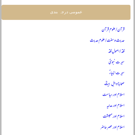
عمومی درجہ بندی
قرآن / علومِ قرآن
حدیث و سنت / علومِ حدیث
فقہ / اصولِ فقہ
سیرتِ نبویؐ
سیرتِ انبیاءؑ
صحابہؓ و اہلِ بیتؓ
اسلام اور سیاست
اسلام اور عدلیہ
اسلام اور معیشت
اسلام اور عصرِ حاضر