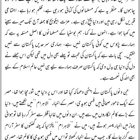
دوسرا میں تھا۔ وہاں بوسنیا کے صدر نے ایک جملہ کہا، وہ میں آپ سے ذکر کرنا
چاہوں گا۔ منظر یہ ہے کہ مسلمانوں کی کٹائی ہو رہی ہے، ظلم ہو رہا ہے، اجتماعی
قبریں نکل رہی ہیں اور دنیا چیخ رہی ہے۔ عزت بیگویج کا جملہ آج تک میرے سینے
میں کھبا ہوا ہے، انہوں نے کہا، ہم بوسنیا کے مسلمانوں کا اصل مسئلہ یہ ہے کہ
ہمارے پڑوس میں کوئی پاکستان نہیں ہے، ہماری سرحدیں پاکستان سے نہیں
لگتیں۔ سچی بات ہے کہ پاکستان کی محبت تو پہلے بھی دل میں تھی لیکن اس جملے نے
دل کی دنیا ہی بدل دی کہ پاکستان صرف ہمارے لیے ہی نہیں عالمِ اسلام کے لیے
بھی اللہ کی نعمت ہے۔
جن دنوں پاکستان نے ایٹمی دھماکہ کیا تھا اور اس پر دنیا میں شور مچا ہوا تھا، مصر
کے ایک نامور صحافی ہیں فہمی ہویدی، مصر کے اخبار ’’الاہرام‘‘ میں لکھتے ہیں، دنیا
کے بڑے کالم نگاروں میں سے ہیں، ان دنوں میں غالباً‌ قطر سے سفر کر رہا تھا تو ہوائی
جہاز میں اخبار میسر ہوتے ہیں، میں نے ’’الاہرام‘‘ پکڑ لیا کہ چند گھنٹوں کا سفر آرام
سے گزر جائے گا۔ جب میں نے اخبار کھولا تو اس میں فہمی ہویدی کا کالم تھا، مصری