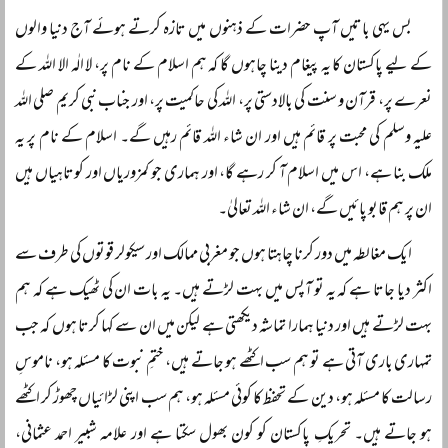
بس یہی باتیں آپ حضرات کے ذہنوں میں تازہ کرتے ہوئے آج دنیا والوں
کے لیے پاکستان کا یہ پیغام دینا چاہوں گا کہ ہم اسلام کے نام پر، لا الٰہ الا اللہ کے
نعرے پر، قرآن و سنت کی بالادستی پر، اللہ کی حاکمیت پر، اور جناب نبی کریم صلی اللہ
علیہ وسلم کی محبت پر قائم ہیں اور ان شاء اللہ قائم رہیں گے۔ اسلام کے نام پر یہ
ملک بنا ہے، اس میں اسلام آ کر رہے گا، اور ہماری جو کمزوریاں اور کوتاہیاں ہیں
ان پر ہم قابو پائیں گے، ان شاء اللہ تعالیٰ۔
ایک مغالطہ میں دور کرنا چاہتا ہوں جو مغربی ممالک اور سیکولر قوتوں کی طرف سے
اکثر دیا جاتا ہے کہ یہ تو آپس میں بہت لڑتے ہیں۔ یہ بات ان کی ٹھیک ہے کہ ہم
بہت لڑتے ہیں اور دنیا ہمارا تماشہ دیکھتی ہے لیکن میں ان سے کہا کرتا ہوں کہ جب
تمہاری باری آتی ہے تو ہم سب اکٹھے ہو جاتے ہیں، ختمِ نبوت کا مسئلہ ہو، ناموسِ
رسالت کا مسئلہ ہو، دین کے تحفظ کا کوئی مسئلہ ہو، ہم سب اپنی لڑائیاں چھوڑ کر اکٹھے
ہو جاتے ہیں۔ تحریکِ پاکستان کو کون بھول سکتا ہے اور علامہ شبیر احمد عثمانی،