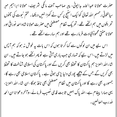
حضرت مولانا عبدالحامد بدایونی، پیر صاحب آف مانکی شریف، مولانا ابراہیم میر
سیالکوٹی رحمہم اللہ تعالیٰ کو ایک اسٹیج پر کس نے کھڑا نہیں دیکھا۔ ختمِ نبوت کی تینوں
تحریکوں میں ہم اکٹھے تھے، تحریکِ نظامِ مصطفیٰ میں حضرت مولانا شاہ احمد نورانیؒ اور
مولانا مفتی محمودؒ قیادت فرما رہے تھے اور ہم سارے اکٹھے تھے۔
اس لیے میں ان لوگوں سے کہا کرتا ہوں کہ اس بات پہ خوش نہ ہو کہ ہم آپس
میں لڑتے ہیں،اس لیے کہ تمہاری جب باری آتی ہے تو پھر اکٹھے ہو جاتے ہیں۔ ان
شاءاللہ العزیز ہم پاکستان کا تحفظ بھی کریں گے اور پاکستان کی اسلامی شناخت کا تحفظ
بھی کریں گے جس کے پیچھے پوری دنیا پڑی ہوئی ہے۔ پاکستان اسلامی بھی رہے گا،
جمہوریہ بھی رہے گا اور پاکستان میں نظامِ مصطفیٰ بھی نافذ ہوگا، ان شاء اللہ العزیز،
یہی ہمارا پیغام ہے، اللہ پاک ہمیں ثابت قدمی نصیب فرمائے، وآخر دعوانا ان الحمد
للہ رب العالمین۔