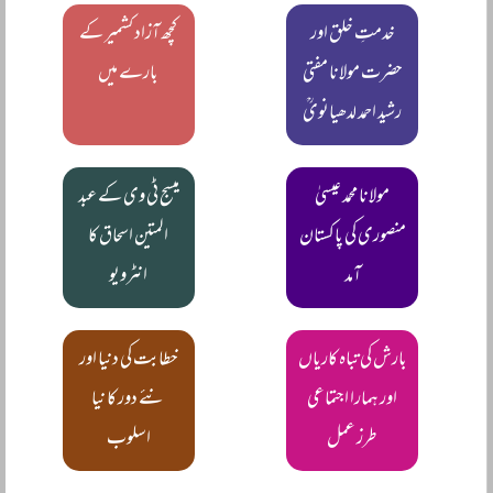
خدمتِ خلق اور
کچھ آزاد کشمیر کے
حضرت مولانا مفتی
بارے میں
رشید احمد لدھیانویؒ
مولانا محمد عیسیٰ
میسج ٹی وی کے عبد
منصوری کی پاکستان
المتین اسحاق کا
آمد
انٹرویو
بارش کی تباہ کاریاں
خطابت کی دنیا اور
اور ہمارا اجتماعی
نئے دور کا نیا
طرز عمل
اسلوب