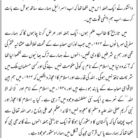
دانشور نے ایک جملہ اس میں لکھا تھا کہ اب اسرائیل ہمارے ساتھ ہوش سے بات
کرے، اب ہم ایٹمی قوت ہیں۔
میں تاریخ کا طالب علم ہوں، ایک جملہ اور عرض کرنا چاہوں گا کہ ہمارے
مغربی مہربانوں نے ۱۹۲۴ء میں جب لوزان معاہدے کے تحت خلافتِ عثمانیہ ختم کی
تھی اور ہم پر شرطیں لگا دی تھیں، انہوں نے ہمارے ترک بھائیوں سے لکھوا لیا تھا
کہ آئندہ دنیا میں اسلام کے نام پر کوئی حکومت نہیں بنے گی اور کسی مسلمان ملک میں
شریعت نافذ نہیں ہوگی۔ اللہ کی قدرت اور اسلام کا اعجاز دیکھیں کہ ۱۹۲۴ء میں ہم بین
الاقوامی معاہدے کے پابند ہو رہے ہیں اور ۱۹۴۷ء میں اسلام کے نام اور ’’لا الٰہ الا
اللہ‘‘ کے نعرے پر ایک نئی سلطنت وجود میں آ رہی ہے۔ کیا یہ اسلام کا اعجاز اور
نبی کریم صلی اللہ علیہ وسلم کا معجزہ نہیں؟ قائد اعظم محمد علی جناح رحمہ اللہ تعالیٰ سے
جب پوچھا گیا کہ پاکستان کا دستور کیا ہوگا تو ایک تاریخی جملہ انہوں نے گاندھی جی کو
لکھا تھا کہ ہمارے پاس قرآن مجید کی شکل میں ہمارا دستور موجود ہے۔