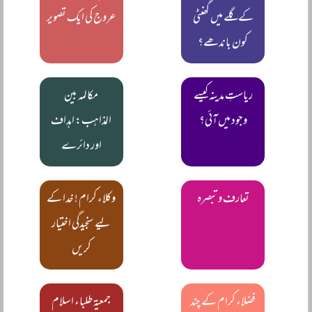
کے گلے میں گھنٹی
عروج کی ایک تصویر
کون باندھے؟
ریاستِ مدینہ کیسے
مکالمہ بین
وجود میں آئی؟
المذاہب: اہداف
اور دائرے
تعارف و تبصرہ
وکلاء کرام ! خدا کے
لیے سنجیدگی اختیار
کریں
فضلاء کرام کے چند
جمعیۃ طلباء اسلام