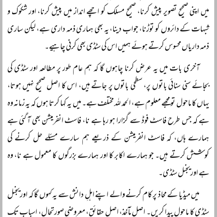
میں اپنی صحیح تصویر پیش کرنا، صحیح مسلک کو اچھے انداز میں پیش کرنا، اور شکوک و
شبہات کے دائروں کو توڑنا، جواب دینا، یہ بھی ہماری ذمہ داری ہے، لیکن ساری
ذمہ داریاں محسوس کرتے ہوئے ہمیں اس کی سٹڈی بھی کرنی چاہیے۔
آخری بات میں یہ عرض کرنا چاہوں گا کہ ہم عام طور پر مطالعہ اور سٹڈی کی
بجائے سنی سنائی باتوں پر، سطحی باتوں پر جاتے ہیں، اس کا اصل صحیح نہیں ہوتا،
یہاں کا ماحول تو مجھے معلوم ہے، الحمد للہ مختلف ہے۔ میں یہ کہا کرتا ہوں کہ یہ زمانہ وہ
ہے کہ جس طرح فاسٹ فوڈ سے گزارا ہو رہا ہے نا، فاسٹ انفرمیشن بھی آ گئی ہے
ہمارے ہاں، کہ فاسٹ انفرمیشن کے ذریعے ہم سارے مسئلے حل کرنے کی
کوشش کرتے ہیں۔ جو ہمارے اکابر کا اور ہمارے بزرگوں کا معمول ہے نا، وہ
ہے اوریجنل سٹڈی۔
میں میڈیا کے محاذ پر کام کرنے والے اپنے اہلِ دانش سے یہ کہوں گا کہ اوریجنل
سٹڈی کا ماحول پیدا کریں۔ اصل مآخذ، اصل حقائق، معروضی صورتحال، اسباب تک