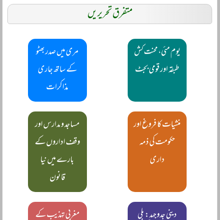
متفرق تحریریں
یوم مئی، محنت کش
مری میں صدر بھٹو
طبقہ اور قومی بجٹ
کے ساتھ جاری
مذاکرات
منشیات کا فروغ اور
مساجد و مدارس اور
حکومت کی ذمہ
وقف اداروں کے
داری
بارے میں نیا
قانون
دینی جدوجہد: بلی
مغربی تہذیب کے