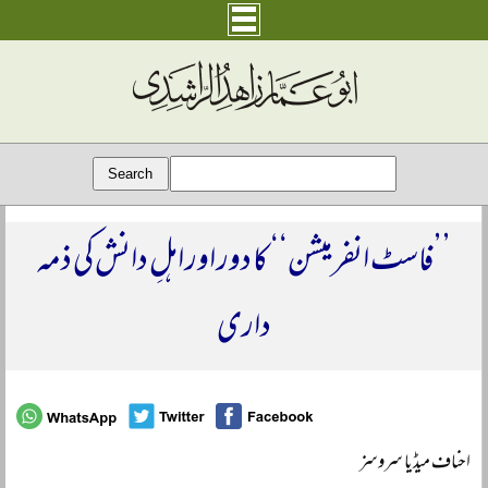
’’فاسٹ انفرمیشن‘‘ کا دور اور اہلِ دانش کی ذمہ
داری
احناف میڈیا سروسز