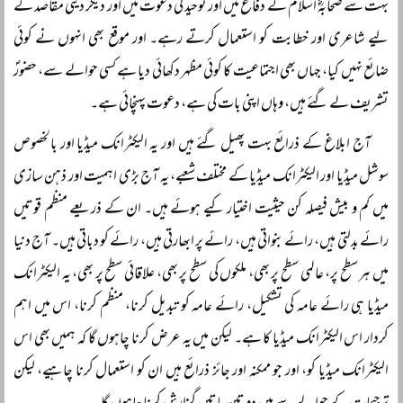
بہت سے صحابہؓ اسلام کے دفاع میں اور توحید کی دعوت میں اور دیگر دینی مقاصد کے
لیے شاعری اور خطابت کو استعمال کرتے رہے۔ اور موقع بھی انہوں نے کوئی
ضائع نہیں کیا، جہاں بھی اجتماعیت کا کوئی مظہر دکھائی دیا ہے کسی حوالے سے، حضورؐ
تشریف لے گئے ہیں، وہاں اپنی بات کی ہے، دعوت پہنچائی ہے۔
آج ابلاغ کے ذرائع بہت پھیل گئے ہیں اور یہ الیکٹرانک میڈیا اور بالخصوص
سوشل میڈیا اور الیکٹرانک میڈیا کے مختلف شعبے، یہ آج بڑی اہمیت اور ذہن سازی
میں کم و بیش فیصلہ کن حیثیت اختیار کیے ہوئے ہیں۔ ان کے ذریعے منظم قوتیں
رائے بدلتی ہیں، رائے بنواتی ہیں، رائے پر ابھارتی ہیں، رائے کو دباتی ہیں۔ آج دنیا
میں ہر سطح پر، عالمی سطح پر بھی، ملکوں کی سطح پر بھی، علاقائی سطح پر بھی، یہ الیکٹرانک
میڈیا ہی رائے عامہ کی تشکیل، رائے عامہ کو تبدیل کرنا، منظم کرنا، اس میں اہم
کردار اس الیکٹرانک میڈیا کا ہے۔ لیکن میں یہ عرض کرنا چاہوں گا کہ ہمیں بھی اس
الیکٹرانک میڈیا کو، اور جو ممکنہ اور جائز ذرائع ہیں ان کو استعمال کرنا چاہیے، لیکن