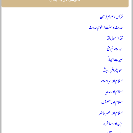
قرآن / علومِ قرآن
حدیث و سنت / علومِ حدیث
فقہ / اصولِ فقہ
سیرتِ نبویؐ
سیرتِ انبیاءؑ
صحابہؓ و اہلِ بیتؓ
اسلام اور سیاست
اسلام اور عدلیہ
اسلام اور معیشت
اسلام اور عصرِ حاضر
دین اور معاشرہ