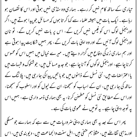
تیاری کے ساتھ کام نہیں کر رہے۔ ہماری وہ سٹڈی نہیں ہوتی اور اس کا نقصان ہو
رہا ہے۔ ایک بات میں ہمیشہ علماء سے کہا کرتا ہوں کہ مسائل جو پیدا ہوتے ہیں، اگر
اوریجنل لوگ اس کو فیس نہیں کریں گے، اس پر بات نہیں کریں گے، تو نان
اوریجنل لوگ آئیں گے اور وہ اپنی بات کریں گے، پھر ہمیں شکایت پیدا ہوتی ہے
اور ہم ساری زندگی دفاع میں گزار دیتے ہیں۔ میرے خیال میں ہمیں اس کو محسوس
کرنا چاہیے، اوریجنل لوگوں کو آنا چاہیے، جو جدید مسائل ہیں، جو شکوک و شبہات ہیں
یا اعتراضات ہیں، نئی نسل کے ذہنوں میں جو باتیں پیدا کی جا رہی ہیں، پلاننگ کے
ساتھ کی جا رہی ہیں، ان کے اسباب کو سمجھنا، ان کے لیول کو اور اسلوب کو سمجھنا،
اور اس کے مطابق نئی نسل کو مطمئن کرنا، یہ بھی ہماری ذمہ داری ہے، ہمیں اس
پہ توجہ دینی چاہیے۔ یہ تو میں نے عمومی بات کی ہے۔
پھر اس کے بعد یہ بھی ہماری دینی ضروریات میں سے ہے کہ ہمارے جو مسلکی
اور مذہبی تقاضے ہیں، مثلاً‌ ہم حنفی ہیں، اہلِ سنت والجماعت ہیں، دیوبندی ہیں، اس