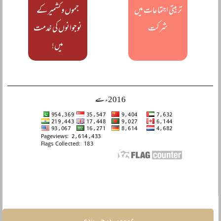
تربیتی اجتماعات میں
جموں و کشمیر کے
شرکت
نوجوانوں کی خدمت
میں!
2016ء سے
عمومی درجہ بندی