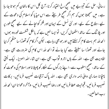
رسائی، حل کے تجزیے میں صحیح رخ اختیار کرنا، آج کل اس کا رجحان کم ہوتا جا رہا
ہے۔ میں سمجھتا ہوں کہ ہم اگر صحیح طریقے سے اس میڈیا کو اسلام کی دعوت کے
لیے، دفاع کے لیے، اور نئی نسل کے ایمان اور فکر کو بچانے کے لیے صحیح طور پر
اور پلاننگ کے ساتھ استعمال کریں، تو ایسا نہیں ہے کہ بالکل شکست خوردہ ہوں،
الحمد للہ ہم بہت کام کر سکتے ہیں اور ہو بھی رہا ہے۔ لیکن اگر کام کو تھوڑا سا منظم کر لیا
جائے اور تھوڑا سا سلیقے سے کیا جائے تو الحمد للہ اس کام کی ضرورت بھی ہے،
افادیت بھی ہے، اللہ کے ہاں اجر و ثواب بھی ہے، ان شاء اللہ العزیز۔ نیک نیتی
کے ساتھ، صحیح اسلوب سے، اپنے بزرگوں کے افکار کو پھیلانا اور اسلام کی دعوت کو
پہنچانا ہماری دینی ذمہ داری بھی ہے۔ اللہ پاک ترقیات نصیب فرمائیں، برکات
نصیب فرمائیں، قبولیت عطا فرمائیں اور رضا نصیب فرمائیں، وآخر دعوانا ان الحمد للہ
رب العالمین۔