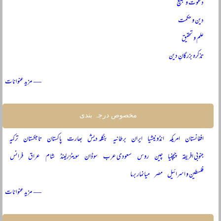
دعوت و تبلیغ
دین و حکمت
علم و تحقیق
تذکرہ بزرگانِ دین
— مزید عنوانات
مخصوص درجہ بندی
افغانستان
امریکہ
انڈونیشیا
ایران
برطانیہ
بنگلہ دیش
بھارت
پاکستان
تاجکستان
ترکیہ
جنوبی افریقہ
چیچنیا
چین
روس
سعودی عرب
سوڈان
سویٹزرلینڈ
شام
عراق
فرانس
فلسطین و اسرائیل
مصر
میانمار برما
— مزید عنوانات