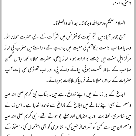
۶ مئی ۲۰۱۸ء
السلام علیکم ورحمۃ اللہ وبرکاتہ۔ بعد الحمد والصلوٰۃ۔
آج جوہر آباد میں ختمِ نبوت کانفرنس میں شرکت کے لیے حضرت مولانا اللہ
وسایا صاحب دامت برکاتہم کی معیت میں جا رہے تھے، راستے میں مغرب کی نماز
مرکز اہلِ سنت میں پڑھنے کا ارادہ ہوا، نماز پڑھی، حضرت مولانا محمد الیاس گھمن
صاحب کے ساتھ نشست ہوئی، چائے وائے پی، اور اب تھوڑی سی بات آپ
حضرات کے ساتھ، مولانا نے فرمایا کہ ملاقات ہو جائے۔
ابلاغ کے ہر زمانے میں اپنے ذرائع رہے ہیں۔ جناب نبی کریم صلی اللہ علیہ
وسلم نے بھی اپنے زمانے میں ابلاغ کے ذرائع سے فائدہ اٹھایا ہے۔ اس زمانے
میں شاعری، خطابت اور یہ منڈیاں اور میلے جو ہوتے تھے، نبی کریم صلی اللہ علیہ
وسلم ان میں سے کسی کو نظر انداز نہیں کیا، شاعری کو بھی استعمال کیا، حضورؐ کے