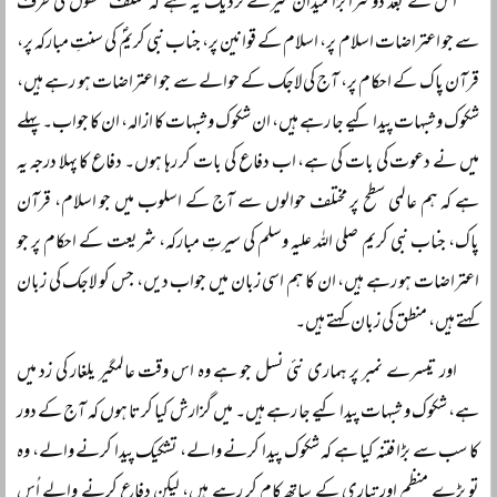
اس کے بعد دوسرا بڑا میدان میرے نزدیک یہ ہے کہ مختلف حلقوں کی طرف
سے جو اعتراضات اسلام پر، اسلام کے قوانین پر، جناب نبی کریمؐ کی سنتِ مبارکہ پر،
قرآن پاک کے احکام پر، آج کی لاجک کے حوالے سے جو اعتراضات ہو رہے ہیں،
شکوک و شبہات پیدا کیے جا رہے ہیں، ان شکوک و شبہات کا ازالہ، ان کا جواب۔ پہلے
میں نے دعوت کی بات کی ہے، اب دفاع کی بات کر رہا ہوں۔ دفاع کا پہلا درجہ یہ
ہے کہ ہم عالمی سطح پر مختلف حوالوں سے آج کے اسلوب میں جو اسلام، قرآن
پاک، جناب نبی کریم صلی اللہ علیہ وسلم کی سیرتِ مبارکہ، شریعت کے احکام پر جو
اعتراضات ہو رہے ہیں، ان کا ہم اسی زبان میں جواب دیں، جس کو لاجک کی زبان
کہتے ہیں، منطق کی زبان کہتے ہیں۔
اور تیسرے نمبر پر ہماری نئی نسل جو ہے وہ اس وقت عالمگیر یلغار کی زد میں
ہے، شکوک و شبہات پیدا کیے جا رہے ہیں۔ میں گزارش کیا کرتا ہوں کہ آج کے دور
کا سب سے بڑا فتنہ کیا ہے کہ شکوک پیدا کرنے والے، تشکیک پیدا کرنے والے، وہ
تو بڑے منظم اور تیاری کے ساتھ کام کر رہے ہیں، لیکن دفاع کرنے والے اُس