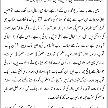
ترجیحات کے حوالے سے میں دو تین باتیں گزارش کرنا چاہوں گا۔
پہلی بات یہ ہے کہ چونکہ اس کے ذریعے ہماری رسائی دنیا تک ہے، تو ہمیں
اپنی ترجیحات میں سب سے پہلے تو اسلام کی دعوت، قرآن پاک کا تعارف، جناب نبی
کریم صلی اللہ علیہ وسلم کی سنتِ مبارکہ، اور آج کے انسانی مسائل کا قرآن و سنت
کی روشنی میں حل، میرا خیال ہے پہلی ترجیح یہ ہونی چاہیے۔ اس لیے کہ جو دنیا کی
آبادی ہے سات ساڑھے سات ارب انسانوں کی؛ ان تک دین، قرآن پاک،
توحید، رسول اللہ صلی اللہ علیہ وسلم کا تعارف، حضورؐ کی سنت، حضورؑ کی سیرت،
ہماری یہی ذمہ داری ہے، اور کون کرے گا؟ ہم ڈیڑھ پونے دو ارب ہیں، اور باقی
جو ساڑھے پانچ چھ ارب ہیں، ان تک بات پہنچانا ہماری ذمہ داری بنتی ہے۔ ایک
تو یہ پہلا درجہ ہے کہ مثبت انداز میں، آج کے اسلوب کو سامنے رکھتے ہوئے، اسلام
کی دعوت، توحید، قرآن پاک کی قراءت و تلاوت، اور جناب نبی کریم صلی اللہ علیہ
وسلم کی سنتِ طیبہ اور سیرتِ مبارکہ کا تعارف۔