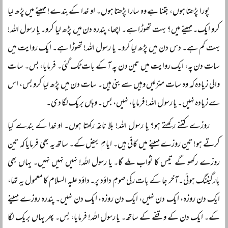
پورا پڑھتا ہوں، جتنا ہے وہ سارا پڑھتا ہوں۔ او خدا کے بندے! مہینے میں پڑھ لیا
کرو ایک۔ مہینے میں؟ بہت تھوڑا ہے۔ اچھا، پندرہ دن میں پڑھ لیا کرو۔ یا رسول اللہ!
بہت کم ہے۔ دس دن میں پڑھ لیا کرو۔ یا رسول اللہ! تھوڑا ہے۔ ایک روایت میں
سات دن پہ، ایک روایت میں تین دن پہ آ کے بات ٹک گئی۔ فرمایا، بس۔ سات
والی زیادہ کہ وہ سات منزلیں وہیں سے بنی ہیں۔ سات دن میں پڑھ لیا کرو بس، اس
سے زیادہ نہیں۔ یا رسول اللہ! فرمایا، نہیں، بس۔ وہاں بریک لگا دی۔
روزے کتنے رکھتے ہو؟ یا رسول اللہ! بلا ناغہ رکھتا ہوں۔ او خدا کے بندے کیا
کرتے ہو! تین روزے مہینے میں کافی ہیں۔ ایامِ بیض کے۔ ساتھ یہ بھی فرمایا کہ تین
روزے رکھو گے تیس کا ثواب ملے گا۔ یا رسول اللہ! نہیں نہیں نہیں۔ یہاں بھی
بارگیننگ ہوئی۔ آخر جا کے بات رکی صومِ داؤد پر۔ داؤد علیہ السلام کا معمول یہ تھا،
ایک دن روزہ، ایک دن نہیں، ایک دن روزہ، ایک دن نہیں۔ پندرہ روزے مہینے
کے۔ ایک دن کے وقفے کے ساتھ۔ یا رسول اللہ! فرمایا، بس۔ پھر یہاں بریک لگا