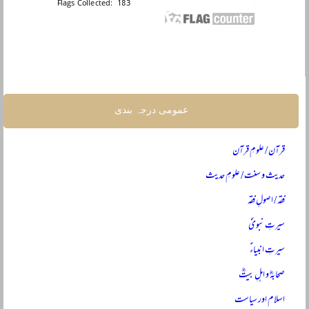
عمومی درجہ بندی
قرآن / علومِ قرآن
حدیث و سنت / علومِ حدیث
فقہ / اصولِ فقہ
سیرتِ نبویؐ
سیرتِ انبیاءؑ
صحابہؓ و اہلِ بیتؓ
اسلام اور سیاست