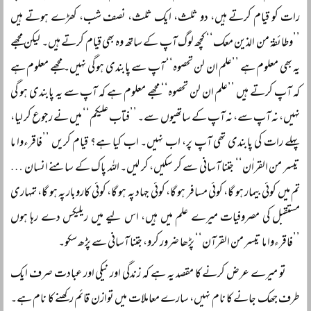
رات کو قیام کرتے ہیں، دو ثلث، ایک ثلث، نصف شب، کھڑے ہوتے ہیں
’’وطائفۃ من الذین معک‘‘ کچھ لوگ آپ کے ساتھ وہ بھی قیام کرتے ہیں۔ لیکن مجھے
یہ بھی معلوم ہے ’’علم ان لن تحصوہ‘‘ آپ سے پابندی ہو گی نہیں۔ مجھے معلوم ہے
کہ آپ کرتے ہیں ’’علم ان لن تحصوہ‘‘ مجھے معلوم ہے کہ آپ سے یہ پابندی ہو گی
نہیں، نہ آپ سے، نہ آپ کے ساتھیوں سے۔ ’’فتاب علیکم‘‘ میں نے رجوع کر لیا،
پہلے رات کی پابندی تھی آپ پر، اب نہیں۔ اب کیا ہے؟ قیام کریں ’’فاقرءوا ما
تیسر من القراٰن‘‘ جتنا آسانی سے کر سکیں، کر لیں۔ اللہ پاک کے سامنے انسان …
تم میں کوئی بیمار ہو گا، کوئی مسافر ہو گا، کوئی جہاد پہ ہو گا، کوئی کاروبار پہ ہو گا، تمہاری
مستقبل کی مصروفیات میرے علم میں ہیں، اس لیے میں ریلیکس دے رہا ہوں
’’فاقرءوا ما تیسر من القرآن‘‘ پڑھا ضرور کرو، جتنا آسانی سے پڑھ سکو۔
تو میرے عرض کرنے کا مقصد یہ ہے کہ زندگی اور نیکی اور عبادت صرف ایک
طرف جھک جانے کا نام نہیں، سارے معاملات میں توازن قائم رکھنے کا نام ہے۔