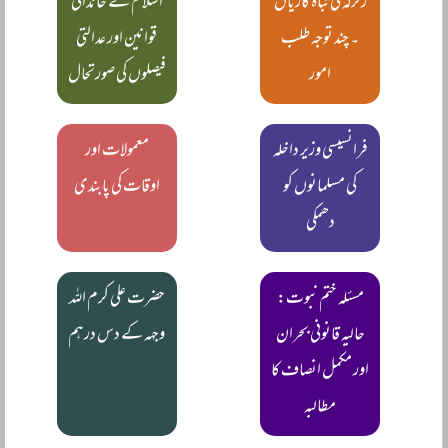
زلزلہ کی تباہ کاریاں
اسلام کے خاندانی
۔ چند توجہ طلب
قوانین اور عدالتی
امور
فیصلوں کی صورتحال
فرانسیسی وزیر داخلہ
معمولات اور
کی مسلمانوں کو
اوقات کی پابندی
دھمکی
مسئلہ ختم نبوت:
حضرت علی کرم اللہ
حالیہ قانونی بحران
وجہہ کے دس درہم
اور مکمل انصاف کا
مطالبہ