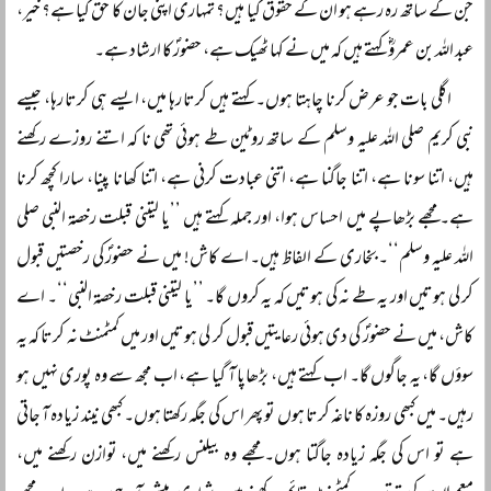
جن کے ساتھ رہ رہے ہو ان کے حقوق کیا ہیں؟ تمہاری اپنی جان کا حق کیا ہے؟ خیر،
عبد اللہ بن عمروؓ کہتے ہیں کہ میں نے کہا ٹھیک ہے، حضورؐ کا ارشاد ہے۔
اگلی بات جو عرض کرنا چاہتا ہوں۔ کہتے ہیں کرتا رہا میں، ایسے ہی کرتا رہا، جیسے
نبی کریم صلی اللہ علیہ وسلم کے ساتھ روٹین طے ہوئی تھی نا کہ اتنے روزے رکھنے
ہیں، اتنا سونا ہے، اتنا جاگنا ہے، اتنی عبادت کرنی ہے، اتنا کھانا پینا، سارا کچھ کرنا
ہے۔ مجھے بڑھاپے میں احساس ہوا، اور جملہ کہتے ہیں ’’یا لیتنی قبلت رخصۃ النبی صلی
اللہ علیہ وسلم‘‘۔ بخاری کے الفاظ ہیں۔ اے کاش! میں نے حضورؐ کی رخصتیں قبول
کر لی ہوتیں اور یہ طے نہ کی ہوتیں کہ یہ کروں گا۔ ’’یا لیتنی قبلت رخصۃ النبی‘‘۔ اے
کاش، میں نے حضورؐ کی دی ہوئی رعایتیں قبول کر لی ہوتیں اور میں کمٹمنٹ نہ کرتا کہ یہ
سوؤں گا، یہ جاگوں گا۔ اب کہتے ہیں، بڑھاپا آ گیا ہے، اب مجھ سے وہ پوری نہیں ہو
رہیں۔ میں کبھی روزہ کا ناغہ کرتا ہوں تو پھر اس کی جگہ رکھتا ہوں۔ کبھی نیند زیادہ آ جاتی
ہے تو اس کی جگہ زیادہ جاگتا ہوں۔ مجھے وہ بیلنس رکھنے میں، توازن رکھنے میں،