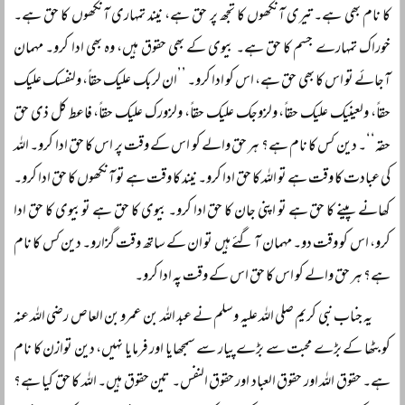
کا نام بھی ہے۔ تیری آنکھوں کا تجھ پر حق ہے، نیند تمہاری آنکھوں کا حق ہے۔
خوراک تمہارے جسم کا حق ہے۔ بیوی کے بھی حقوق ہیں، وہ بھی ادا کرو۔ مہمان
آجائے تو اس کا بھی حق ہے، اس کو ادا کرو۔ ’’ان لربک علیک حقاً‌، ولنفسک علیک
حقاً‌، ولعینیک علیک حقاً‌، ولزوجک علیک حقاً‌، ولزورک علیک حقاً‌، فاعط کل ذی حق
حقہ‘‘۔ دین کس کا نام ہے؟ ہر حق والے کو اس کے وقت پر اس کا حق ادا کرو۔ اللہ
کی عبادت کا وقت ہے تو اللہ کا حق ادا کرو۔ نیند کا وقت ہے تو آنکھوں کا حق ادا کرو۔
کھانے پینے کا حق ہے تو اپنی جان کا حق ادا کرو۔ بیوی کا حق ہے تو بیوی کا حق ادا
کرو، اس کو وقت دو۔ مہمان آ گئے ہیں تو ان کے ساتھ وقت گزارو۔ دین کس کا نام
ہے؟ ہر حق والے کو اس کا حق اس کے وقت پہ ادا کرو۔
یہ جناب نبی کریم صلی اللہ علیہ وسلم نے عبد اللہ بن عمرو بن العاص رضی اللہ عنہ
کو بٹھا کے بڑے محبت سے بڑے پیار سے سمجھایا اور فرمایا نہیں، دین توازن کا نام
ہے۔ حقوق اللہ اور حقوق العباد اور حقوق النفس۔ تین حقوق ہیں۔ اللہ کا حق کیا ہے؟