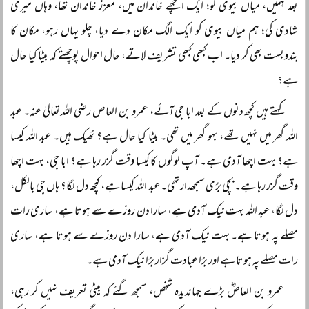
بعد ہمیں، میاں بیوی کو؛ ایک اچھے خاندان میں، معزز خاندان تھا، وہاں میری
شادی کی؛ ہم میاں بیوی کو ایک الگ مکان دے دیا، چلو یہاں رہو، مکان کا
بندوبست بھی کر دیا۔ اب کبھی کبھی تشریف لاتے، حال احوال پوچھتے کہ بیٹا کیا حال
ہے؟
کہتے ہیں کچھ دنوں کے بعد ابا جی آئے، عمرو بن العاص رضی اللہ تعالیٰ عنہ۔ عبد
اللہ گھر میں نہیں تھے، بہو گھر میں تھی۔ بیٹا کیا حال ہے؟ ٹھیک ہیں۔ عبد اللہ کیسا
ہے؟ بہت اچھا آدمی ہے۔ آپ لوگوں کا کیسا وقت گزر رہا ہے؟ ابا جی، بہت اچھا
وقت گزر رہا ہے۔ بچی بڑی سمجھدار تھی۔ عبد اللہ کیسا ہے، کچھ دل لگا؟ ہاں جی بالکل،
دل لگا، عبد اللہ بہت نیک آدمی ہے، سارا دن روزے سے ہوتا ہے، ساری رات
مصلے پہ ہوتا ہے۔ بہت نیک آدمی ہے، سارا دن روزے سے ہوتا ہے، ساری
رات مصلے پہ ہوتا ہے اور بڑا عبادت گزار بڑا نیک آدمی ہے۔
عمرو بن العاصؓ بڑے جہاندیدہ شخص، سمجھ گئے کہ بیٹی تعریف نہیں کر رہی،