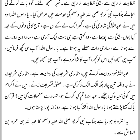
شکایت کر رہی ہے، بیٹی شکایت کر رہی ہے۔ خیر، سمجھ گئے۔ خود بات کرنے کی
بجائے جناب نبی کریم صلی اللہ علیہ وسلم کی خدمت میں عرض کیا۔ یا رسول اللہ! وہ
میں نے عبد اللہؓ کی شادی کی ہے، گھر الگ لے کے دیا ہے، آج کافی دنوں کے بعد
گیا ہوں، بیٹی سے پوچھا ہے، وہ کہتی ہے جی بہت نیک آدمی ہے، سارا دن روزے
سے ہوتا ہے، ساری رات مصلے پہ ہوتا ہے۔ یا رسول اللہ! آپ ہی کچھ فرمائیں،
آپ ہی سمجھائیں اس کو کچھ، آپ کا شاگرد ہے، آپ ہی سمجھائیں۔
عبد اللہؓ خود روایت کرتے ہیں، بخاری شریف کی روایت ہے۔ بخاری شریف
نے یہ واقعہ تین چار جگہ الگ الگ ذکر کیا ہے۔ حضورؐ تشریف لائے۔ میں نے اکرام
میں کوئی تکیہ وکیہ؛ بیٹھے۔ عبد اللہ! تم کیا کرتے ہو، تمہارے معمولات کیا ہیں؟ قرآن
پاک کتنا پڑھتے ہو؟ یا رسول اللہ! کتنا کیا ہوتا ہے، روزانہ پورا پڑھتا ہوں۔
یہ انٹرویو ہو رہا ہے جناب نبی کریم صلی اللہ علیہ وسلم کا عبد اللہ بن عمرو بن
العاصؓ سے۔