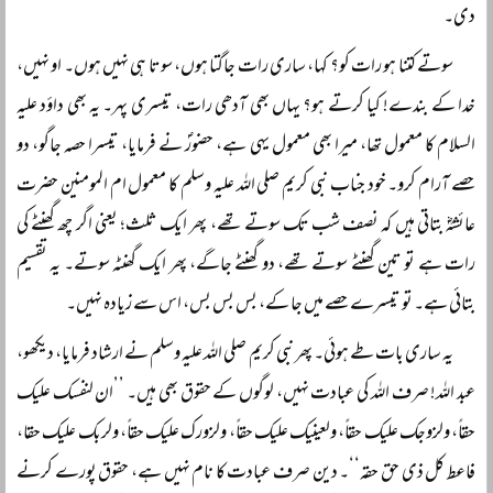
دی۔
سوتے کتنا ہو رات کو؟ کہا، ساری رات جاگتا ہوں، سوتا ہی نہیں ہوں۔ او نہیں،
خدا کے بندے! کیا کرتے ہو؟ یہاں بھی آدھی رات، تیسری پہر۔ یہ بھی داؤد علیہ
السلام کا معمول تھا، میرا بھی معمول یہی ہے، حضورؐ نے فرمایا، تیسرا حصہ جاگو، دو
حصے آرام کرو۔ خود جناب نبی کریم صلی اللہ علیہ وسلم کا معمول ام المومنین حضرت
عائشہؓ بتاتی ہیں کہ نصف شب تک سوتے تھے، پھر ایک ثلث؛ یعنی اگر چھ گھنٹے کی
رات ہے تو تین گھنٹے سوتے تھے، دو گھنٹے جاگے، پھر ایک گھنٹہ سوتے۔ یہ تقسیم
بتائی ہے۔ تو تیسرے حصے میں جا کے، بس بس بس، اس سے زیادہ نہیں۔
یہ ساری بات طے ہوئی۔ پھر نبی کریم صلی اللہ علیہ وسلم نے ارشاد فرمایا، دیکھو،
عبد اللہ! صرف اللہ کی عبادت نہیں، لوگوں کے حقوق بھی ہیں۔ ’’ان لنفسک علیک
حقاً، ولزوجک علیک حقاً‌، ولعینیک علیک حقاً‌، ولزورک علیک حقاً‌، ولربک علیک حقا،
فاعط کل ذی حق حقہ‘‘۔ دین صرف عبادت کا نام نہیں ہے، حقوق پورے کرنے