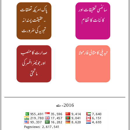
سائنسی تحقیقات اور
پاک امریکہ تعلقات
کائنات کا نظام
۔ حقیقت پسندانہ
تجزیہ کی ضرورت
تبدیلی کا مثالی فارمولا
صدارت کا منصب
اور جونیئر افسر کی
ماتحتی
2016ء سے