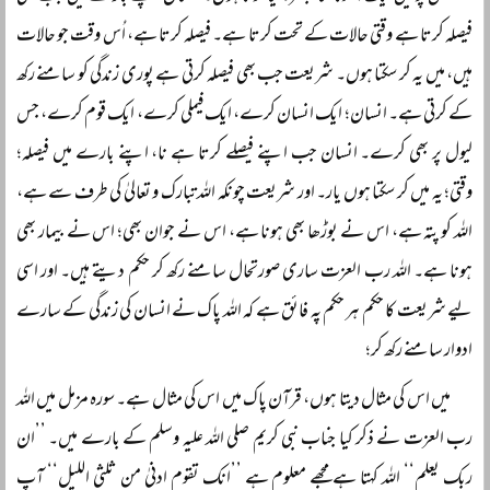
فیصلہ کرتا ہے وقتی حالات کے تحت کرتا ہے۔ فیصلہ کرتا ہے، اُس وقت جو حالات
ہیں، میں یہ کر سکتا ہوں۔ شریعت جب بھی فیصلہ کرتی ہے پوری زندگی کو سامنے رکھ
کے کرتی ہے۔ انسان؛ ایک انسان کرے، ایک فیملی کرے، ایک قوم کرے، جس
لیول پر بھی کرے۔ انسان جب اپنے فیصلے کرتا ہے نا، اپنے بارے میں فیصلہ؛
وقتی؛ یہ میں کر سکتا ہوں یار۔ اور شریعت چونکہ اللہ تبارک و تعالیٰ کی طرف سے ہے،
اللہ کو پتہ ہے، اس نے بوڑھا بھی ہونا ہے، اس نے جوان بھی؛ اس نے بیمار بھی
ہونا ہے۔ اللہ رب العزت ساری صورتحال سامنے رکھ کر حکم دیتے ہیں۔ اور اسی
لیے شریعت کا حکم ہر حکم پہ فائق ہے کہ اللہ پاک نے انسان کی زندگی کے سارے
ادوار سامنے رکھ کر؛
میں اس کی مثال دیتا ہوں، قرآن پاک میں اس کی مثال ہے۔ سورہ مزمل میں اللہ
رب العزت نے ذکر کیا جناب نبی کریم صلی اللہ علیہ وسلم کے بارے میں۔ ’’ان
ربک یعلم‘‘ اللہ کہتا ہے مجھے معلوم ہے ’’انک تقوم ادنیٰ من ثلثی اللیل‘‘ آپ