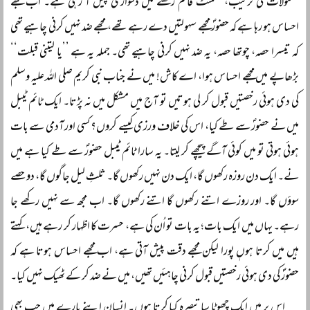
معمولات کی ترتیب، کمٹمنٹ قائم رکھنے میں دشواری پیش آ رہی ہے۔ اب مجھے
احساس ہو رہا ہے کہ حضورؐ مجھے سہولتیں دے رہے تھے، مجھے ضد نہیں کرنی چاہیے تھی
کہ تیسرا حصہ، چوتھا حصہ، یہ ضد نہیں کرنی چاہیے تھی۔ جملہ یہ ہے ’’یا لیتنی قبلت‘‘
بڑھاپے میں مجھے احساس ہوا، اے کاش! میں نے جناب نبی کریم صلی اللہ علیہ وسلم
کی دی ہوئی رخصتیں قبول کر لی ہوتیں تو آج میں مشکل میں نہ پڑتا۔ ایک ٹائم ٹیبل
میں نے حضورؐ سے طے کیا، اس کی خلاف ورزی کیسے کروں؟ کسی اور آدمی سے بات
ہوئی ہوتی تو میں کوئی آگے پیچھے کر لیتا۔ یہ سارا ٹائم ٹیبل حضورؐ سے طے کیا ہے میں
نے۔ ایک دن روزہ رکھوں گا، ایک دن نہیں رکھوں گا۔ ثلثِ لیل جاگوں گا، دو حصے
سوؤں گا۔ اور روزے اتنے رکھوں گا اتنے رکھوں گا۔ اب مجھ سے نہیں رکھے جا
رہے۔ یہاں میں ایک بات؛ یہ بات تو اُن کی ہے، حسرت کا اظہار کر رہے ہیں، کہتے
ہیں میں کرتا ہوںٖ پورا لیکن مجھے دقت پیش آتی ہے، اب مجھے احساس ہوتا ہے کہ
حضورؐ کی دی ہوئی رخصتیں قبول کرنی چاہئیں تھیں، میں نے ضد کر کے ٹھیک نہیں کیا۔
اس پر میں ایک چھوٹا سا تبصرہ کیا کرتا ہوں۔ انسان اپنے بارے میں جب بھی