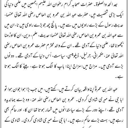
بعد الحمد والصلوٰۃ۔ حضرات صحابہ کرام رضوان اللہ علیہم اجمعین میں علمی دنیا کی
ایک بڑی شخصیت ہیں، حضرت عبد اللہ بن عمرو بن العاص رضی اللہ تعالیٰ عنہما،
حدیثِ رسول کے بڑے راویوں میں سے ہیں۔ پانچ چھ جو بڑے راوی ہیں نا، ان میں
سے عبد اللہ بن عمرو بن العاص رضی اللہ تعالیٰ عنہما؛ حدیث، علم، دین، ان کا اوڑھنا
بچھونا تھا، علمی دنیا کے آدمی تھے۔ ان کے والد محترم حضرت عمرو بن العاص رضی
اللہ تعالیٰ عنہ، حکمرانی، جرنیل، ڈپلومیسی، سیاست، اُس دنیا کے آدمی تھے۔ دونوں
بڑے آدمی ہیں۔ مزاج میں؛ مزاج اپنا؛ باپ کا الگ ہوتا ہے، بیٹے کا الگ ہوتا
ہے۔
عبد اللہ بن عمروؓ اپنا واقعہ بیان کرتے ہیں، کہتے ہیں، میں جب بڑا ہوا جوان ہوا تو
ابا جی نے میری شادی کر دی۔ عمرو بن العاص رضی اللہ عنہ، وہ بڑے جہاندیدہ
آدمی تھے، اپنے دور کے بڑے سیاستدانوں میں شمار ہوتا تھا ان کا، اور حاکم بھی
رہے ہیں، بہت بڑے حاکم رہے ہیں۔ ابا جی نے میری شادی کر دی۔ شادی کے