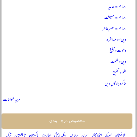
اسلام اور عدلیہ
اسلام اور معیشت
اسلام اور عصرِ حاضر
دین اور معاشرہ
دعوت و تبلیغ
دین و حکمت
علم و تحقیق
تذکرہ بزرگانِ دین
— مزید عنوانات
مخصوص درجہ بندی
افغانستان
امریکہ
انڈونیشیا
ایران
برطانیہ
بنگلہ دیش
بھارت
پاکستان
تاجکستان
ترکیہ