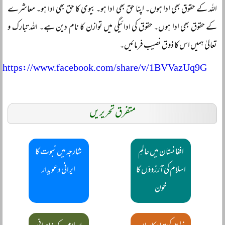
اللہ کے حقوق بھی ادا ہوں۔ اپنا حق بھی ادا ہو۔ بیوی کا حق بھی ادا ہو۔ معاشرے
کے حقوق بھی ادا ہوں۔ حقوق کی ادائیگی میں توازن کا نام دین ہے۔ اللہ تبارک و
تعالیٰ ہمیں اس کا ذوق نصیب فرمائیں۔
https://www.facebook.com/share/v/1BVVazUq9G
متفرق تحریریں
افغانستان میں عالمِ
شارجہ میں نبوت کا
اسلام کی آرزوؤں کا
ایرانی دعویدار
خون