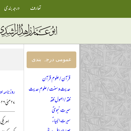
تعارف
درجہ بندی
عمومی درجہ بندی
قرآن / علومِ قرآن
حدیث و سنت / علومِ حدیث
روزنامہ ا
فقہ / اصولِ فقہ
۲۷ مئی ۲۰۲۶ء
سیرتِ نبویؐ
سیرتِ انبیاءؑ
امریکی