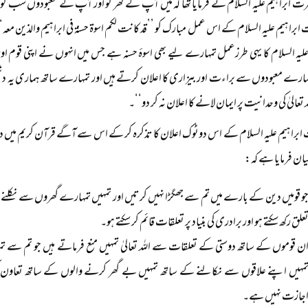
رت ابراہیم علیہ السلام نے فرمایا تھا کہ میں آپ کے گھر کو اور آپ کے معبودوں سب کو ترک
راہیم علیہ السلام کے اس عمل مبارک کو ’’قد کانت لکم اسوۃ حسنۃ فی ابراہیم والذین معہ‘‘
 علیہ السلام کا یہی طرزعمل تمہارے لیے بھی اسوۂ حسنہ ہے جس میں انہوں نے اپنی قوم او
ہارے معبودوں سے براءت اور بیزاری کا اعلان کرتے ہیں اور تمہارے ساتھ ہماری یہ
تعالیٰ کی وحدانیت پر ایمان لانے کا اعلان نہ کر دو‘‘۔
براہیم علیہ السلام کے اس دوٹوک اعلان کا تذکرہ کر کے اس سے آگے قرآن کریم می
 بیان فرمایا ہے کہ:
و قومیں دین کے بارے میں تم سے جھگڑا نہیں کرتیں اور تمہیں تمہارے گھروں سے نکلنے پر
علق رکھ سکتے ہو اور برادری کی بنیاد پر تعلقات قائم کر سکتے ہو۔
ن قوموں کے ساتھ دوستی کے تعلقات سے اللہ تعالیٰ تمہیں منع فرماتے ہیں جو تم سے 
مہیں اپنے علاقوں سے نکالنے کے ساتھ تمہیں بے گھر کرنے والوں کے ساتھ تعاون ک
جازت نہیں ہے۔