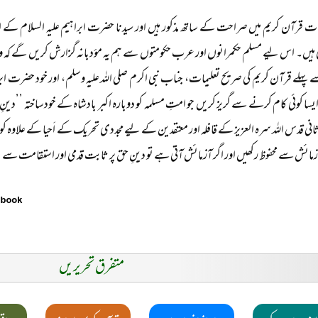
یات قرآن کریم میں صراحت کے ساتھ مذکور ہیں اور سیدنا حضرت ابراہیم علیہ السلام کے ا
ی ہیں۔ اس لیے مسلم حکمرانوں اور عرب حکومتوں سے ہم یہ مؤدبانہ گزارش کریں گے کہ و
پہلے قرآن کریم کی صریح تعلیمات، جناب نبی اکرم صلی اللہ علیہ وسلم، اور خود حضرت ابراہی
 ایسا کوئی کام کرنے سے گریز کریں جو امتِ مسلمہ کو دوبارہ اکبر بادشاہ کے خودساختہ ’’د
انی قدس اللہ سرہ العزیز کے قافلہ اور معتقدین کے لیے مجددی تحریک کے اَحیا کے علاوہ کوئی
زمائش سے محفوظ رکھیں اور اگر آزمائش آتی ہے تو دینِ حق پر ثابت قدمی اور استقامت سے ن
متفرق تحریریں