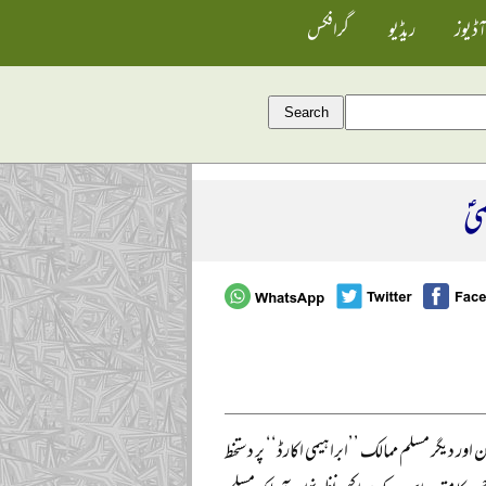
آڈیوز
ریڈیو
گرافکس
یؑ
ر دیگر مسلم ممالک ’’ابراہیمی اکارڈ‘‘ پر دستخط