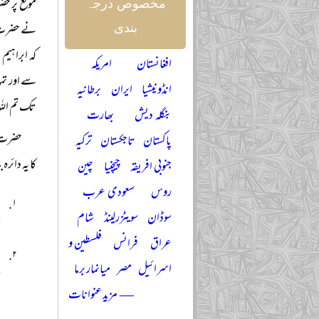
موقع پر حض
مخصوص درجہ
نے حضرت اب
بندی
کہ ابراہیم
افغانستان
امریکہ
سے اور تم
انڈونیشیا
ایران
برطانیہ
تک تم اللہ 
بنگلہ دیش
بھارت
حضرت ا
پاکستان
تاجکستان
ترکیہ
کا یہ دائرہ
جنوبی افریقہ
چیچنیا
چین
روس
سعودی عرب
ج
سوڈان
سویٹزرلینڈ
شام
ت
عراق
فرانس
فلسطین و
ا
اسرائیل
مصر
میانمار برما
ت
— مزید عنوانات
ا