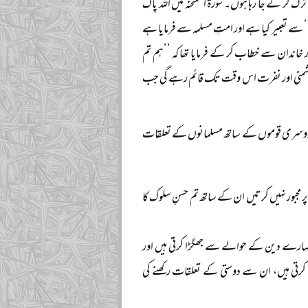
 کر کے جا رہا ہوں۔ سورۃ الممتحنہ میں اللہ پاک
 سے تعبیر کیا ہے اور امتِ مسلمہ سے فرمایا ہے
ر خاندان سے خطاب کر کے فرمایا تھا کہ ’’ہم تم
 دشمنی اور نفرت اس وقت تک قائم رہے گی جب
ں دوسری قوموں کے ساتھ مسلمانوں کے تعلقات
 مجبور نہیں کرتیں ان کے ساتھ تم حسنِ سلوک کا
تمہارے دین کے حوالے سے جھگڑا کرتی ہیں اور
رتی ہیں، ان سے دوستی کے تعلقات رکھنے کی