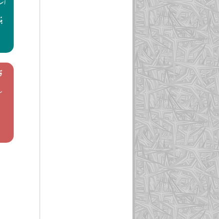
اس
بن
ق
س