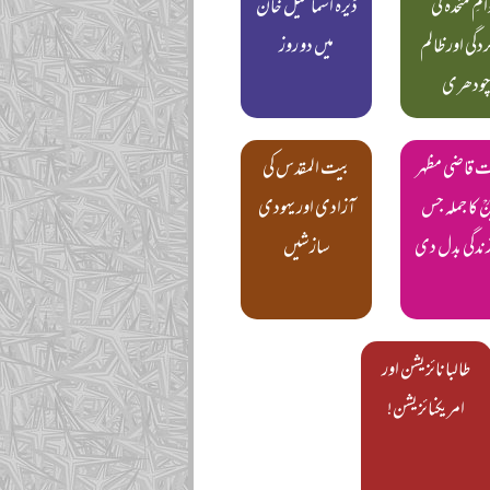
امِ متحدہ کی
ڈیرہ اسماعیل خان
دگی اور ظالم
میں دو روز
ودھری
 قاضی مظہر
بیت المقدس کی
ؒ کا جملہ جس
آزادی اور یہودی
ندگی بدل دی
سازشیں
طالبانائزیشن اور
امریکنائزیشن!