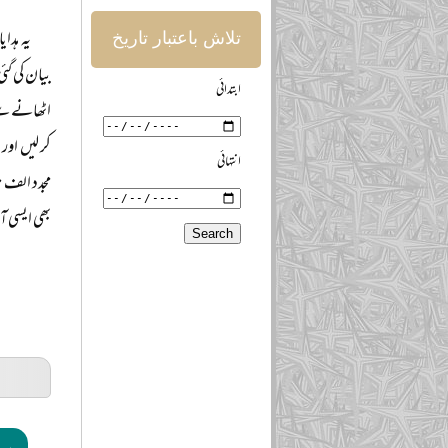
یہ ہدا
تلاش باعتبار تاریخ
بیان کی گئ
ابتدائی
اٹھانے سے 
کر لیں اور
انتہائی
مجدد الف ث
بھی ایسی آ