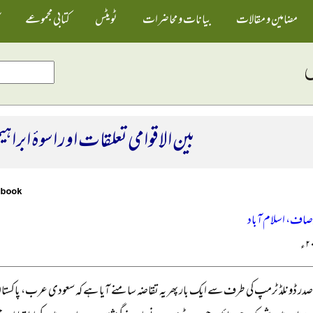
مضامین و مقالات
بیانات و محاضرات
ٹویٹس
کتابی مجموعے
بین الاقوامی تعلقات اور اسوۂ ابراہیم
وصاف، اسلام آباد
 صدر ڈونلڈ ٹرمپ کی طرف سے ایک بار پھر یہ تقاضہ سامنے آیا ہے کہ سعودی عرب، پاکستان او