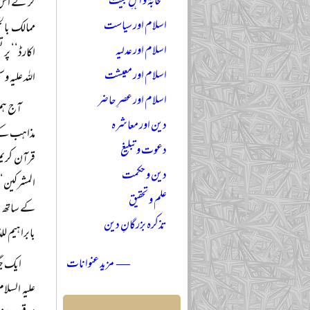
صحابہؓ و اہلِ بیتؓ
کر کے اس م
اسلام اور سیاست
ممالک بالخ
اسلام اور عدلیہ
اکارڈ‘‘ پر
اسلام اور معیشت
اللہ علیہ 
اسلام اور عصرِ حاضر
آج ہم 
دین اور معاشرہ
مذاہب کے 
دعوت و تبلیغ
قرآن کریم 
دین و حکمت
علم و تحقیق
کے ساتھ حق
تذکرہ بزرگانِ دین
بابراہیم للذ
— مزید عنوانات
ایک جگ
علیہ السلا