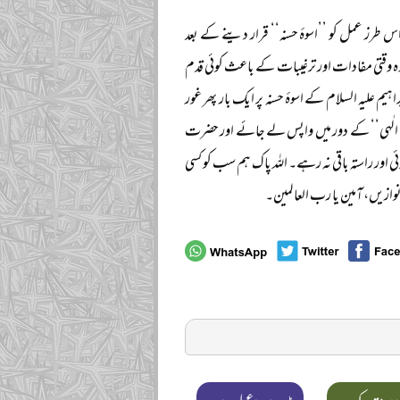
س طرز عمل کو ’’اسوۂ حسنہ‘‘ قرار دینے کے بعد
ہ وقتی مفادات اور ترغیبات کے باعث کوئی قدم
م علیہ السلام کے اسوۂ حسنہ پر ایک بار پھر غور
ینِ الٰہی‘‘ کے دور میں واپس لے جائے اور حضرت
 اور راستہ باقی نہ رہے۔ اللہ پاک ہم سب کو کسی
وازیں، آمین یا رب العالمین۔