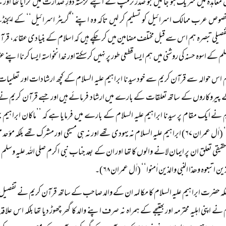
عاہدہ میں شریک ہو جائیں جو صدر ٹرمپ نے اپنے گزشتہ دورِ صدارت میں کرایا تھا اور جس
صوص عرب ممالک اسرائیل کو تسلیم کر لیں تاکہ وہ اپنے ’’گریٹر اسرائیل‘‘ کے ایجنڈے ک
 تفصیلی تبصرہ ہم اس سے قبل مختلف مضامین میں کر چکے ہیں کہ اسلام کے بنیادی عقائد، قرآ
وسلم کے اسوہ حسنہ کی روشنی میں ہم ایسا قطعی طور پر نہیں کر سکتے اور خدانخواستہ ایسا کرنا
اس حوالہ سے قرآن کریم سے خود سیدنا ابراہیم علیہ السلام کے کچھ ارشادات اور تعلیما
پیروکاروں کے ساتھ تعلقات کے بارے میں ارشاد فرمائے ہیں اور جسے قرآن کریم نے ’
نے ایک مقام پر سیدنا ابراہیم علیہ السلام کے بارے میں فرمایا ہے کہ ’’ماکان ابراہیم یہود
المشرکین‘‘ (اٰل عمران ۶۷) ابراہیم علیہ السلام نہ یہودی تھے اور نہ ہی مسیحی اور مشرک تھے ب
یقی تعلق ان پر ایمان لانے والوں کا تھا اور ان کے بعد جناب نبی اکرم صلی اللہ علیہ وسل
ین اتبعوہ وھذا النبی والذین اٰمنوا‘‘ (اٰل عمران ۶۸)۔
ہ حضرت ابراہیم علیہ السلام کا مکالمہ ان کے والد صاحب کے ساتھ قرآن کریم نے تفصیل 
م نے اپنی اہلیہ محترمہ اور بھتیجے کے ہمراہ نہ صرف اپنے والد کا گھر چھوڑ دیا تھا بلکہ 