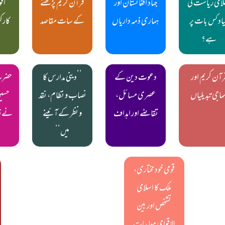
لامی ریاست کی
جہاد افغانستان اور
قرآن کریم پڑھنے
اقو
یاد کس بات پر
ہماری ذمہ داریاں
کے سات مقاصد
کارکر
ہے؟
چ
رآن کریم اور
دعوت دین کے
’’دینی مدارس کا
حضرت
ماجی تبدیلیاں
عصری مسائل،
نصاب و نظام، نقد
حسین
تقاضے اور اہداف
و نظر کے آئینے
نے ز
میں‘‘
قومی خود مختاری،
ملک کا اسلامی
تشخص اور بین