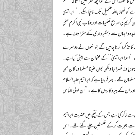
 کا مقصد اس کے سوا کچھ نظر نہیں آتا کہ مسلم
و نعوذ باللہ تکمیل تک پہنچا سکے۔ ’’ابراہیمی
ن کریم کی صریح تعلیمات اور جناب نبی اکرم صلی
 اپنے عقیدہ و ایمان سے دستبرداری کے مترادف ہے۔
ت کا تذکرہ کرنا چاہیں گے جو انہوں نے دوسرے
’اسوۂ ابراہیمیؑ‘‘ کے عنوان سے پیش کیا ہے۔
یا ولا نصرانیا ولٰکن کان حنیفا مسلما وماکان من
لکہ مؤحد مسلمان تھے۔ پھر فرمایا ہے کہ ابراہیم علیہ السلام
م اور ان کے پیروکاروں کا ہے: ’’ان اولی الناس
سے ذکر کیا ہے جس کے نتیجے میں حضرت ابراہیم
اس علاقہ سے ہجرت کر کے فلسطین چلے گئے تھے۔ اس