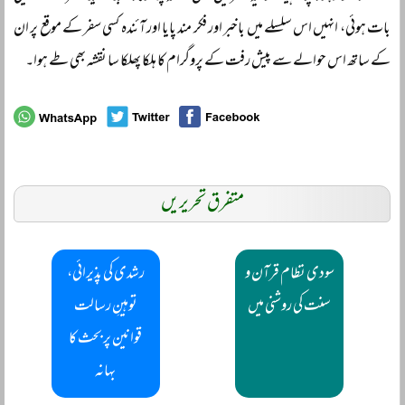
بات ہوئی، انہیں اس سلسلے میں باخبر اور فکر مند پایا اور آئندہ کسی سفر کے موقع پر ان
کے ساتھ اس حوالے سے پیش رفت کے پروگرام کا ہلکا پھلکا سا نقشہ بھی طے ہوا۔
متفرق تحریریں
سودی نظام قرآن و
رشدی کی پذیرائی،
سنت کی روشنی میں
توہینِ رسالت
قوانین پر بحث کا
بہانہ