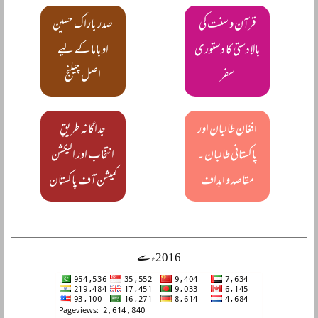
قرآن و سنت کی
صدر باراک حسین
بالادستی کا دستوری
اوباما کے لیے
سفر
اصل چیلنج
افغان طالبان اور
جداگانہ طریقِ
پاکستانی طالبان ۔
انتخاب اور الیکشن
مقاصد و اہداف
کمیشن آف پاکستان
2016ء سے