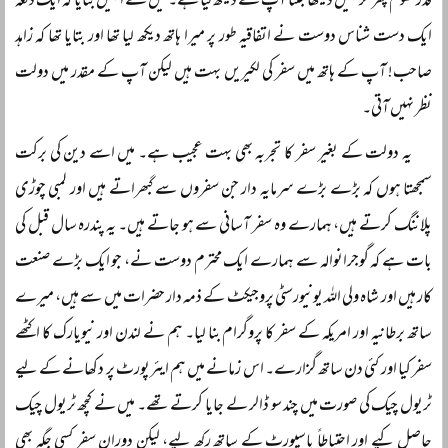
قدر گھوم پھر کر نہیں دیکھا جتنا آپ نے دیکھ لیا ہے۔ میں نے انہیں بتایا کہ ایک دفعہ
ایک دست شناس دوست نے اتفاقیہ طور پر میرا ہاتھ دیکھ لیا تھا اور بتایا تھا کہ زاہد
صاحب! آپ کے ہاتھ میں سفر کی لکیریں بہت ہیں لیکن آپ کے مقدر میں دولت
نظر نہیں آتی۔
یہ دولت کے بغیر سفر کا تجربہ بھی بہت عجیب ہے۔ میں اسے دین کی برکت
سمجھتا ہوں کہ بڑے بڑے سرمایہ دار جن سفروں سے گبھراتے ہیں اور لمبی چوڑی
پلاننگ کرتے ہیں، ہمارے وہ سفر آسانی سے ہو جاتے ہیں۔ یہ پندرہ سال قبل کی
بات ہے کہ گوجرانوالہ سے ہمارے ایک محترم دوست نے، جو ایک بڑے صنعت
کار ہیں اور شاہ ولی اللہ یونیورسٹی پروجیکٹ کے ذمہ دار حضرات میں سے ہیں، میرے
ساتھ برطانیہ اور امریکہ کے سفر کا پروگرام بنا لیا۔ ہم نے لندن اور نیویارک کا اکٹھے
سفر کیا اور کئی دن ساتھ گزارے۔ اس زمانے میں ہم ایئرپورٹ پر دکھانے کے لیے
ٹریول چیک کی صورت میں چند سو ڈالر لے جایا کرتے تھے۔ میں نے کچھ ٹریول چیک
حاصل کیے اور احتیاطاً پاسپورٹ کے ساتھ رکھ لیے، لیکن دوران سفر کسی جگہ بھی