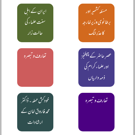
مسئلہ کشمیر اور
ایران کے اہل
برطانوی وزیرخارجہ
سنت علماء کی
کا عذرِ لنگ
حالت زار
عصرِ حاضر کے چیلنجز
تعارف و تبصرہ
اور علماء کرام کی
ذمہ داریاں
تعارف و تبصرہ
خودکش حملہ ۔ ڈاکٹر
محمد فاروق خان کے
ارشادات