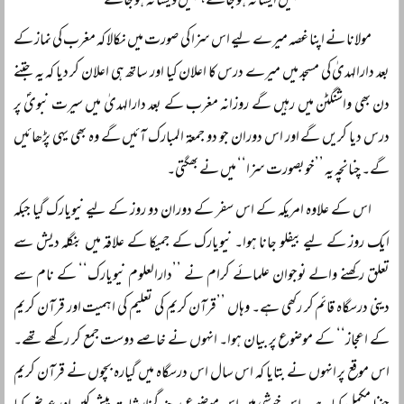
کہیں ایسا نہ ہو جائے، کہیں ویسا نہ ہو جائے
مولانا نے اپنا غصہ میرے لیے اس سزا کی صورت میں نکالا کہ مغرب کی نماز کے
بعد دارالہدیٰ کی مسجد میں میرے درس کا اعلان کیا اور ساتھ ہی اعلان کر دیا کہ یہ جتنے
دن بھی واشنگٹن میں رہیں گے روزانہ مغرب کے بعد دارالہدیٰ میں سیرت نبویؐ پر
درس دیا کریں گے اور اس دوران جو دو جمعۃ المبارک آئیں گے وہ بھی یہی پڑھائیں
گے۔ چنانچہ یہ ’’خوبصورت سزا‘‘ میں نے بھگتی۔
اس کے علاوہ امریکہ کے اس سفر کے دوران دو روز کے لیے نیویارک گیا جبکہ
ایک روز کے لیے بیفلو جانا ہوا۔ نیویارک کے جمیکا کے علاقہ میں بنگلہ دیش سے
تعلق رکھنے والے نوجوان علمائے کرام نے ’’دارالعلوم نیویارک‘‘ کے نام سے
دینی درسگاہ قائم کر رکھی ہے۔ وہاں ’’قرآن کریم کی تعلیم کی اہمیت اور قرآن کریم
کے اعجاز‘‘ کے موضوع پر بیان ہوا۔ انہوں نے خاصے دوست جمع کر رکھے تھے۔
اس موقع پر انہوں نے بتایا کہ اس سال اس درسگاہ میں گیارہ بچوں نے قرآن کریم