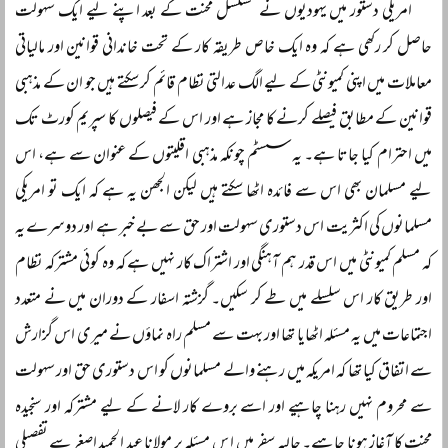
امریکی دستور میں یہودیوں نے مسلسل محنت کے بعد اپنے لیے ایک سہولت
حاصل کر رکھی ہے کہ وہ ایک خاص طریقہ کار کے تحت خاندانی قوانین اور مالیاتی
معاملات میں اپنی کمیونٹی کے لیے الگ عدالتی نظام قائم کر سکتے ہیں جو ان کے مذہبی
قوانین کے مطابق فیصلے کرنے کا مجاز ہے اور اس کے فیصلوں کا سپریم کورٹ تک
میں احترام کیا جاتا ہے۔ یہ سسٹم چونکہ مذہبی اقلیتوں کے عنوان سے ہے، اس
لیے مسلمان بھی اس سے فائدہ اٹھا سکتے ہیں لیکن الجھن یہ ہے کہ ایک تو امریکی
مسلمانوں کی اکثریت اس دستوری سہولت اور حق سے بے خبر ہے اور دوسرے یہ
کہ مسلم کمیونٹی میں اس قدر ہم آہنگی اور اشتراک کار نہیں ہے کہ وہ کوئی مشترکہ نظام
اور طریق کار اس سلسلے میں طے کر سکیں۔ گزشتہ اسفار کے دوران میں نے متعدد
اجتماعات میں یہ مسئلہ اٹھایا تھا اور بہت سے مسلم راہ نماؤں نے میری اس گزارش
سے اتفاق کیا تھا کہ امریکہ میں رہنے والے مسلمانوں کو اس دستوری حق اور سہولت
سے محروم نہیں رہنا چاہیے اور اسے بروے کار لانے کے لیے مشترکہ اور سنجیدہ
محنت کا آغاز ہونا چاہیے۔ حالیہ سفر میں ا س مسئلہ پر مولانا عبد الحمید اصغر سے تفصیلی