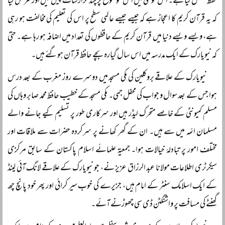
حفظ مکمل کیا ہے۔ اس خوشی میں اس موضوع پر چند گزارشات پیش کیں اور عرض کیا
کہ یہ قرآن کریم کا اعجاز ہے کہ جیسے جیسے عالمی سطح پر اس کی تعلیم کی مخالفت ہو رہی
ہے، ویسے ویسے دنیا میں قرآن کریم کے حافظوں کی تعداد میں اضافہ ہو رہا ہے۔ حتیٰ
کہ نیویارک کے ایک مدرسہ میں اس سال گیارہ بچے حافظ قرآن ہوگئے ہیں۔
نیویارک کے علاقے بروکلین کی مکی مسجد میں دوسرے روز مغرب کے بعد درس
ہوا جس کے بعد سوال و جواب کی محفل جمی۔ مکی مسجد کے خطیب حافظ محمد صابر وہاں کی
مسلم کمیونٹی کے خاصے متحرک لیڈر ہیں اور سرکاری طور پر تسلیم کیے جانے والے
مسلمان ائمہ میں سے ہیں۔ ان کے گھر کھانے پر سرکردہ حضرات سے ملاقات اور
مختلف امور پر تبادلۂ خیالات ہوا۔ جمعیۃ علمائے اسلام پاکستان کے سابق مرکزی
سیکرٹری اطلاعات مولانا عبد الرزاق عزیز نے، جو نیویارک کے علاقے لانگ آئی لینڈ
کے ایک اسلامک سنٹر کے امام ہیں، جزیرے کی خوب سیر کرائی اور پھر خود پانچ چھ
گھنٹے کی مسافت پر واشنگٹن ڈی سی چھوڑنے آئے۔