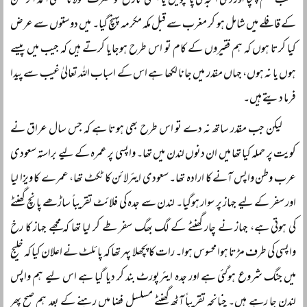
حسب حکم پہنچا اور ذی الحجہ کی پانچویں یا چھٹی تاریخ کو حضرت مولانا مفتی احمد الرحمن
کے قافلے میں شامل ہو کر مغرب سے قبل مکہ مکرمہ پہنچ گیا۔ میں دوستوں سے عرض
کیا کرتا ہوں کہ ہم فقیروں کے کام تو اس طرح ہوجایا کرتے ہیں کہ جیب میں پیسے
ہوں یا نہ ہوں، جہاں مقدر میں جانا لکھا ہے اس کے اسباب اللہ تعالیٰ غیب سے پیدا
فرما دیتے ہیں۔
لیکن جب مقدر ساتھ نہ دے تو اس طرح بھی ہوتا ہے کہ جس سال عراق نے
کویت پر حملہ کیا تھا میں ان دنوں لندن میں تھا۔ واپسی پر عمرہ کے لیے براستہ سعودی
عرب وطن واپس آنے کا ارادہ تھا۔ سعودی ایئرلائن کا ٹکٹ تھا، عمرے کا ویزا لیا
اور سفر کے لیے جہاز پر سوار ہوگیا۔ لندن سے جدہ کی فلائٹ تقریباً ساڑھے پانچ گھنٹے
کی ہوتی ہے، جہاز نے چار گھنٹے کے لگ بھگ سفر طے کر لیا تھا کہ مجھے جہاز کا رخ
واپسی کی طرف مڑتا ہوا محسوس ہوا۔ رات کا پچھلا پہر تھا کہ پائلٹ نے اعلان کیا کہ خلیج
میں جنگ شروع ہوگئی ہے اور جدہ ایئرپورٹ بند کر دیا گیا ہے اس لیے ہم واپس
لندن جا رہے ہیں۔ چنانچہ تقریباً آٹھ گھنٹے مسلسل فضا میں رہنے کے بعد ہم صبح پھر