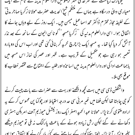
نیویارک ریاست کے سرحدی شہر بیفلو میں دارالعلوم مدینہ کے نام سے ایک
معیاری دینی درسگاہ ہے جہاں کے منتظم شیخ الحدیث حضرت مولانا زکریا مہاجر مدنی ؒ
کے خلیفہ مجاز محترم ڈاکٹر محمد اسماعیل میمن ہیں۔ ایک روز کے لیے وہاں جانے کا
اتفاق ہوا۔ اسی دارالعلوم مدنیہ کی ’’زکریا مسجد‘‘ کو نائن الیون کے سانحہ کے بعد نذر
آتش کر دیا گیا تھا۔ یہ مسجد ایک بڑا چرچ خرید کر بنائی گئی تھی اور اب اس کی دوبارہ
تعمیر ہو رہی ہے جو تکمیل کے قریب ہے۔ ظہر اور عصر کی نماز اس مسجد میں
باجماعت ادا کی اور دارالعلوم مدینہ میں اساتذہ اور طلبہ کے اجتماع سے مختصر خطاب کا
موقع بھی ملا۔
واشنگٹن ڈی سی میں بہت کچھ دیکھنے اور بہت سے حضرات سے بات چیت کرنے
کو جی چاہتا تھا لیکن فضا میں غیر مرئی سی حد درجہ احتیاط اور چوکنا پن محسوس کر کے یہ
ارادہ ملتوی کرنا پڑا۔ مولانا عبد الحمید اصغر ایک روز نیشنل میوزیم آف امریکن ہسٹری
دکھانے لے گئے لیکن رش زیادہ ہونے کے باعث پارکنگ نہ ملی تو میوزیم دیکھے
بغیر واپس آنا پڑا۔ البتہ پینٹاگون کے سامنے سے کئی بار گزرنے کا اتفاق ہوا اور