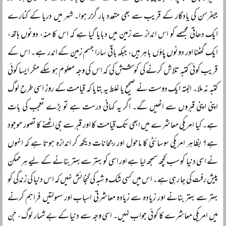
جیفرسن کی یادگار کے قریب سے بھی متعدد بار گزر ہوا۔ شہر میں دریا کے کنارے
ایک دھاتی مجسمے کو اس انداز سے زمین میں دبایا گیا ہے کہ اس کا منہ، دونوں ہاتھ،
ایک گھٹنا اور دونوں پاؤں باہر ہیں، جبکہ باقی سارا جسم زمین کے اندر ہے۔ اس کے
قریب کوئی کتبہ تلاش کرنے کی کوشش کی کہ اس کی وجہ معلوم ہو سکے مگر ایسا کوئی
کتبہ نہ ملا۔ البتہ ایک دوست نے صحیح یا غلط یہ بتایا کہ قیامت کے روز اسی طرح لوگ
اپنی اپنی قبروں سے اٹھیں گے۔ اگر یہ کہانی درست ہے تو بڑے تعجب کی بات
ہے۔ کیا امریکی معاشرے میں ابھی تک قیامت کا اور قبر سے جی اٹھنے کا تصور موجود
ہے؟ بظاہر امریکی سوسائٹی کا ماحول اور رجحانات دیکھ کر اندازہ ہوتا ہے کہ انہوں
نے اسی دنیا کو سب کچھ سمجھ لیا ہے اور اسی کو بہتر سے بہتر بنانے کے لیے ہر ممکن
پیش رفت کی جا رہی ہے۔ اس میں کسی شک و شبہ کی گنجائش نہیں کہ اس دنیا کی زندگی کو
بہتر سے بہتر بنانے اور زیادہ سے زیادہ معاشرتی اسباب اور سہولتیں فراہم کرنے
میں امریکی معاشرے کا کوئی جواب نہیں۔ اسی وجہ سے دنیا کے بے شمار لوگ ، جن