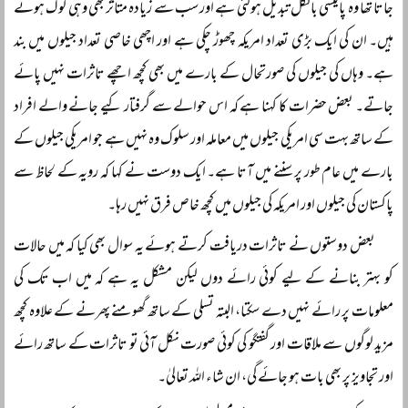
جاتا تھا وہ پالیسی بالکل تبدیل ہوگئی ہے اور سب سے زیادہ متاثر بھی وہی لوگ ہوئے
ہیں۔ ان کی ایک بڑی تعداد امریکہ چھوڑ چکی ہے اور اچھی خاصی تعداد جیلوں میں بند
ہے۔ وہاں کی جیلوں کی صورتحال کے بارے میں بھی کچھ اچھے تاثرات نہیں پائے
جاتے۔ بعض حضرات کا کہنا ہے کہ اس حوالے سے گرفتار کیے جانے والے افراد
کے ساتھ بہت سی امریکی جیلوں میں معاملہ اور سلوک وہ نہیں ہے جو امریکی جیلوں کے
بارے میں عام طور پر سننے میں آتا ہے۔ ایک دوست نے کہا کہ رویہ کے لحاظ سے
پاکستان کی جیلوں اور امریکہ کی جیلوں میں کچھ خاص فرق نہیں رہا۔
بعض دوستوں نے تاثرات دریافت کرتے ہوئے یہ سوال بھی کیا کہ میں حالات
کو بہتر بنانے کے لیے کوئی رائے دوں لیکن مشکل یہ ہے کہ میں اب تک کی
معلومات پر رائے نہیں دے سکتا، البتہ تسلی کے ساتھ گھومنے پھرنے کے علاوہ کچھ
مزید لوگوں سے ملاقات اور گفتگو کی کوئی صورت نکل آئی تو تاثرات کے ساتھ رائے
اور تجاویز پر بھی بات ہو جائے گی، ان شاء اللہ تعالیٰ۔