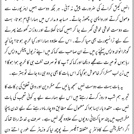
انہیں کیش کرانے کی ضرورت پیش نہ آئی۔ ہر جگہ دوست ہمیں ایئرپورٹ سے
وصول کرتے اور واپسی پر چھوڑ جاتے۔ مساجد و مدارس میں ہمارا قیام ہوتا، بہت
سے دوست خوشی خوشی گھر لے جا کر ہمیں کھانا کھلاتے اور روزانہ گھومنے پھرنے
کے لیے ٹرانسپورٹ بھی مہیا کرتے۔ اس کے علاوہ ہمارا اور کیا خرچہ ہوتا؟ چنانچہ
گوجرانوالہ واپس پہنچنے پر میں نے ان صاحب سے کہا کہ میں اپنے ٹریول چیکس واپس کر
رہا ہوں تو حیرت سے مجھے دیکھا اور کہا کہ آپ کا تو صرف ٹکٹ ہی کا خرچہ ہوا ہوگا؟
میں زیر لب مسکرا کر خاموش ہوگیا کہ اس بات کا بھی پردہ ہی رہ جائے تو بہتر ہے۔
یہ بات بہت سے دوست نہیں سمجھ پائیں گے مگر دین اور دینی تعلق کی برکات کا
تجربہ ہم شب و روز کرتے رہتے ہیں اس لیے ہمارے لیے یہ کوئی تعجب کی بات
نہیں ہے۔ متعدد بار ایسا ہوا کہ معمول کے مطابق دو چار ماہ رہنے کے لیے لندن پہنچا
مگر جیب میں چند سو پاکستانی روپوں کے علاوہ کچھ نہیں ہے۔ صرف یہ خدشہ رہتا تھا کہ
اگر امیگریشن کے کاؤنٹر پر متعلقہ آفیسر نے پوچھ لیا کہ وزیٹر کے طور پر اتنے دن