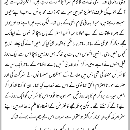
دینی رہنمائی اور تعلیمی خدمات کا کام سر انجام دے رہے ہیں۔ الیگزینڈریا سے کچھ
آگے جنوب کی طرف ڈمفریز شہر میں میرے ہم زلف محمد یونس صاحب اپنے بچوں
سمیت رہتے ہیں، میرا ابتدائی قیام انہی کے ہاں تھا۔ لیکن جب میں اپنے دو عزیزوں
کے ہمراہ ملاقات کے لیے مولانا عبد الحمید اصغر کے ہاں پہنچا تو انہوں نے اچانک
مجھے دیکھ کر خوشی کے ساتھ ساتھ ناراضگی کا اظہار بھی کیا کہ انہیں آنے کی پہلے اطلاع
کیوں نہیں دی۔ انہیں افسوس اس بات پر تھا کہ جس روز میں پہنچا اس سے ایک روز
قبل انہوں نے اپنے دینی مرکز ’’دارالہدیٰ‘‘ میں بڑے اہتمام کے ساتھ ایک سیرت
کانفرنس منعقد کی تھی جس میں علاقے کے سینکڑوں مسلمانوں نے شرکت کی اور
حضرت مولانا احترام الحق تھانوی نے اس سے خطاب کیا تھا۔ ان کا کہنا تھا کہ اگر
انہیں میرے پروگرام کا چند روز قبل علم ہو جاتا تو وہ اس کانفرنس کو ایک روز کے
لیے آگے کر سکتے تھے۔ لیکن چونکہ مجھے کانفرنس کے انعقاد کا علم نہ تھا اور میں اپنے
سفر امریکہ کو جان بوجھ کر اکثر دوستوں سے صرف اس لیے چھپائے ہوئے تھا کہ