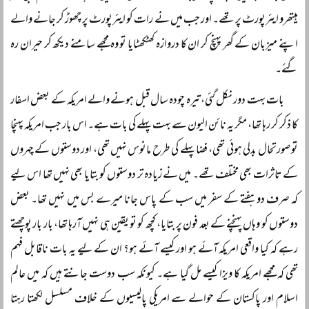
ہیتھرو ایئرپورٹ پر تھے۔ اور جب میں نے رات کو ایئرپورٹ پر چھوڑ کر جانے والے
اپنے میزبان کے گھر پہنچ کر ان کا دروازہ کھٹکھٹایا تو وہ مجھے سامنے دیکھ کر حیران رہ
گئے۔
بات بہت دور نکل گئی، تیرہ چودہ سال قبل ہونے والے امریکہ کے بعض اسفار
کا ذکر کر رہا تھا، مگر یہ نائن الیون سے بہت پہلے کی بات ہے۔ اس بار جب امریکہ پہنچا
تو صورتحال بدلی ہوئی تھی، فضا پہلے کی طرح مانوس نہیں تھی، اور دوستوں کے چہروں
کے تاثرات بھی مختلف تھے۔ میں نے زیادہ تر دوستوں کو بتایا بھی نہیں تھا اس لیے
کہ صرف دو ہفتے کے سفر میں سب کے پاس جانا میرے بس میں نہیں تھا۔ بعض
دوستوں کو وہاں پہنچنے کے بعد فون پر بتایا، کچھ کو تو یقین ہی نہیں آرہا تھا، بار بار پوچھتے
رہے کہ کیا واقعی امریکہ آئے ہو اور کیسے آئے ہو؟ ان کے لیے یہ بات ناقابل فہم
تھی کہ مجھے امریکہ کا ویزا کیسے مل گیا ہے۔ کیونکہ سب دوست جانتے ہیں کہ میں عالم
اسلام اور پاکستان کے حوالے سے امریکی پالیسیوں کے خلاف مسلسل لکھتا رہتا