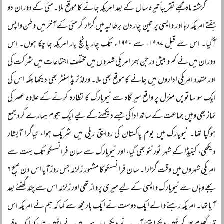
گزشتہ ماہ مجھے تقریباً تیرہ سال کے بعد امریکہ جانے کا موقع ملا۔ مئی کے دوران دو
ہفتے امریکہ رہا اور واپسی پر تین چار دن برطانیہ میں گزار کر مئی کے آخر میں وطن واپس
آگیا۔ اس سے قبل ۱۹۸۷ء سے ۱۹۹۰ء تک چار پانچ بار امریکہ جا چکا ہوں۔ اس
دوران میں نے کم و بیش درجن بھر امریکی شہروں میں مختلف اجتماعات میں شرکت کی
اور متعدد امریکی اداروں میں جانے کا موقع بھی ملا۔ ورلڈ ٹریڈ سنٹر بھی دیکھا بلکہ اس کی
ایک سو ساتویں منزل پر واقع سیر گاہ سے نیویارک کا نظارہ کرنے کے علاوہ عصر کی
نماز بھی وہیں جماعت کے ساتھ ادا کی جسے دیکھنے کے لیے ایک ہجوم ہمارے گرد جمع
ہوگیا تھا۔ نیویارک میں یوم پاکستان کی روایتی ریلی میں شریک ہوا، نیاگرا آبشار
دیکھی، کینیڈا کے شہر ٹورنٹو بھی گیا، اور نیویارک سے سان فرانسسکو تک بہت سے
امریکی شہروں میں وقت گزارا۔ سان فرانسسکو کا مشہور زلزلہ جس روز آیا اس دن صبح ۶
بجے وہاں سے نیویارک واپسی کے لیے میری پرواز تھی اور زلزلہ اس سے چند گھنٹے بعد
آیا تھا۔ امریکہ رہنے والے ایک دوست نے ایک بار مجھ سے کہا کہ ہم نے امریکہ اس