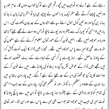
رہنے کے لیے آئے ہو تو جیب میں کچھ رقم بھی ہے تو کیا جواب دوں گا۔ عام طور پر
وہ نہیں پوچھا کرتے تھے مگر ایک بار انہوں نے پوچھ ہی لیا تو انگریزی زبان نہ جاننا
بہانہ بن گیا اور دو تین گول مول الٹے سیدھے اشاروں کے بعد جان چھوٹ گئی۔ اس
بار میں ۲۵ مئی کو نیویارک سے ہیتھرو ایئرپورٹ پہنچا تو جس دوست نے مجھے لینے آنا تھا
وہ باہر موجود نہیں تھے۔ انہیں فون کر کے صورتحال معلوم کرنے کے لیے سکوں کی
ضرورت تھی جو میرے پاس موجود نہیں تھے۔ مجبورًا بیس ڈالر کا ایک نوٹ کیش کرا
کے پاؤنڈ حاصل کیے۔ ایئرپورٹ پر کرنسی کے تبادلے کے ریٹ مختلف ہوتے
ہیں، مجھے بیس ڈالر کے عوض تقریباً گیارہ برطانوی پاؤنڈ ملے۔ میں نے فون کر کے
دوست کا پتہ کیا جو تھوڑی دیر کے بعد لینے کے لیے آگئے۔ میں چار دن برطانیہ میں
رہا، لندن کے علاوہ برمنگھم، مانچسٹر، اور نوٹنگھم بھی گیا۔ چار دن کے بعد جب ۲۸ مئی
کی شام کو لاہور واپسی کے لیے ہیتھرو ایئرپورٹ پر پہنچا تو ان میں سے پانچ پاؤنڈ کا
نوٹ میری جیب میں موجود تھا جو اب بھی میرے پاس ہے اور ان شاء اللہ تعالیٰ