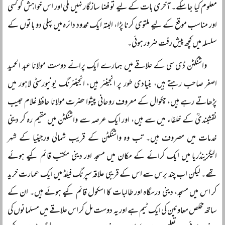
معلوم کیا جا سکے۔ آخری بات کے لیے تو فضا سازگار نہیں ملی اور اس خواہش کو کسی
اور مناسب موقع کے لیے ملتوی کرنا پڑا، البتہ ایک محدود دائرہ میں پہلی دو باتوں کے
سلسلہ میں کچھ پیش رفت ضرور ہوئی۔
واشنگٹن ڈی سی کے علاقے میں ہمارے ایک پرانے دوست مولانا عبد الحمید
اصغر صاحب رہتے ہیں، بنیادی طور پر انجینئر ہیں، انجینئرنگ یونیورسٹی لاہور میں
پڑھاتے رہے ہیں، چکوال کے معروف روحانی پیشوا حضرت مولانا حافظ غلام حبیب
نقشبندیؒ کے خلفاء میں سے ہیں، اور ایک عرصہ سے واشنگٹن میں مقیم رہ کر دینی
خدمات میں مصروف ہیں۔ تب وہ واشنگٹن کے قریب شمالی ورجینیا کے شہر
الیگزینڈریا میں ایک کرائے کے مکان میں مسجد اور دینی مکتب قائم کیے ہوئے
تھے۔ لیکن اب چند برس سے اس کے قریبی علاقہ سپرنگ فیلڈ میں ایک عمارت خرید
کر اس میں مسجد، دینی درسگاہ اور طالبات کا اسکول قائم کیے ہوئے ہیں۔ ان کے
ساتھ مخلص معاونین کی ایک ٹیم ہے اور یہ دوست مل کر اس علاقے میں مسلمانوں کی