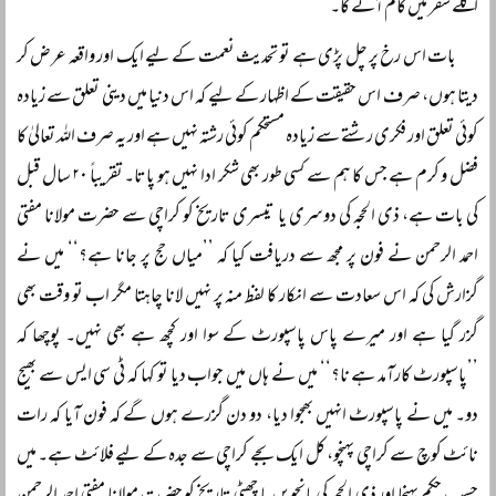
اگلے سفر میں کام آئے گا۔
بات اس رخ پر چل پڑی ہے تو تحدیث نعمت کے لیے ایک اور واقعہ عرض کر
دیتا ہوں، صرف اس حقیقت کے اظہار کے لیے کہ اس دنیا میں دینی تعلق سے زیادہ
کوئی تعلق اور فکری رشتے سے زیادہ مستحکم کوئی رشتہ نہیں ہے اور یہ صرف اللہ تعالیٰ کا
فضل و کرم ہے جس کا ہم سے کسی طور بھی شکر ادا نہیں ہو پاتا۔ تقریباً ۲۰ سال قبل
کی بات ہے، ذی الحجہ کی دوسری یا تیسری تاریخ کو کراچی سے حضرت مولانا مفتی
احمد الرحمن نے فون پر مجھ سے دریافت کیا کہ ’’میاں حج پر جانا ہے؟‘‘ میں نے
گزارش کی کہ اس سعادت سے انکار کا لفظ منہ پر نہیں لانا چاہتا مگر اب تو وقت بھی
گزر گیا ہے اور میرے پاس پاسپورٹ کے سوا اور کچھ ہے بھی نہیں۔ پوچھا کہ
’’پاسپورٹ کارآمد ہے نا؟‘‘ میں نے ہاں میں جواب دیا تو کہا کہ ٹی سی ایس سے بھیج
دو۔ میں نے پاسپورٹ انہیں بھجوا دیا، دو دن گزرے ہوں گے کہ فون آیا کہ رات
نائٹ کوچ سے کراچی پہنچو، کل ایک بجے کراچی سے جدہ کے لیے فلائٹ ہے۔ میں