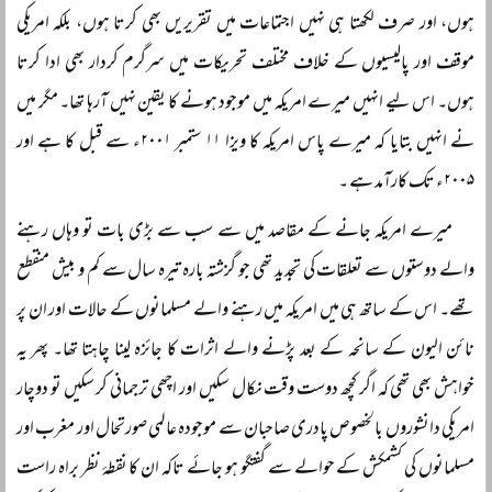
ہوں، اور صرف لکھتا ہی نہیں اجتماعات میں تقریریں بھی کرتا ہوں، بلکہ امریکی
موقف اور پالیسیوں کے خلاف مختلف تحریکات میں سرگرم کردار بھی ادا کرتا
ہوں۔ اس لیے انہیں میرے امریکہ میں موجود ہونے کا یقین نہیں آرہا تھا۔ مگر میں
نے انہیں بتایا کہ میرے پاس امریکہ کا ویزا ۱۱ ستمبر ۲۰۰۱ء سے قبل کا ہے اور
۲۰۰۵ء تک کارآمد ہے ۔
میرے امریکہ جانے کے مقاصد میں سے سب سے بڑی بات تو وہاں رہنے
والے دوستوں سے تعلقات کی تجدید تھی جو گزشتہ بارہ تیرہ سال سے کم و بیش منقطع
تھے۔ اس کے ساتھ ہی میں امریکہ میں رہنے والے مسلمانوں کے حالات اور ان پر
نائن الیون کے سانحہ کے بعد پڑنے والے اثرات کا جائزہ لینا چاہتا تھا۔ پھر یہ
خواہش بھی تھی کہ اگر کچھ دوست وقت نکال سکیں اور اچھی ترجمانی کر سکیں تو دوچار
امریکی دانشوروں بالخصوص پادری صاحبان سے موجودہ عالمی صورتحال اور مغرب اور
مسلمانوں کی کشمکش کے حوالے سے گفتگو ہو جائے تاکہ ان کا نقطۂ نظر براہ راست