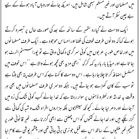
میں مسلمان اور غیر مسلم سبھی شامل ہیں، امریکہ جانے اور وہاں آباد ہونے کے لیے
بے چین نظر آتے ہیں۔
ایک دوست نے گیارہ ستمبر کے سانحہ کے بعد کی صورت حال پر تبصرہ کرتے
ہوئے کہا کہ دونوں طرف خوف کی فضا اور احساس موجود ہے۔ ایک طرف مسلمانوں
میں اور خاص طور پر عربوں میں کوئی سرگرمی دکھائی دیتی ہے تو پورا سسٹم الرٹ ہو
جاتا ہے اور میڈیا بار بار یہ کہہ کر کہ ’’ابھی مزید بھی کچھ ہونے والا ہے‘‘ اس خوف میں
مسلسل اضافہ کرتا چلا جا رہا ہے۔ اس دوست کا کہنا ہے کہ اس طرف پتہ بھی ہلتا ہے
تو سب کے کان کھڑے ہو جاتے ہیں۔ جبکہ دوسری طرف مسلمانوں میں بھی ہر
وقت یہ خدشہ او رخطرہ ذہنوں پر سوار رہتا ہے کہ خدا جانے کب کوئی شک کی زد میں
آجائے اور دھر لیا جائے۔ کیونکہ سینکڑوں بلکہ ہزاروں افراد شک و شبہ کی گھاٹی سے
گزر چکے ہیں اور خدا جانے کتنوں کو اس چھلنی سے ابھی گزرنا ہے۔ غیر قانونی طور پر
مقیم غیر ملکیوں کے ساتھ اس سے قبل جو نرمی برتی جاتی تھی اور چشم پوشی سے کام لیا