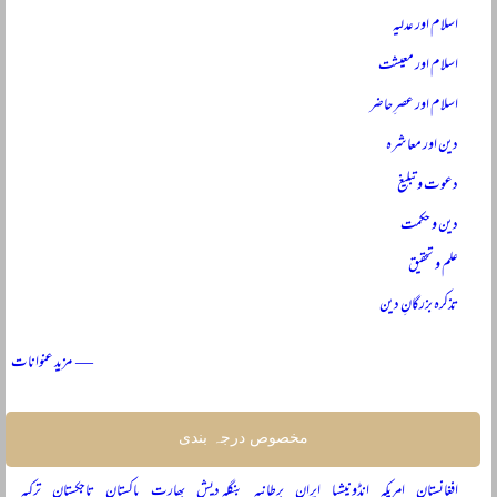
اسلام اور عدلیہ
اسلام اور معیشت
اسلام اور عصرِ حاضر
دین اور معاشرہ
دعوت و تبلیغ
دین و حکمت
علم و تحقیق
تذکرہ بزرگانِ دین
— مزید عنوانات
مخصوص درجہ بندی
افغانستان
امریکہ
انڈونیشیا
ایران
برطانیہ
بنگلہ دیش
بھارت
پاکستان
تاجکستان
ترکیہ