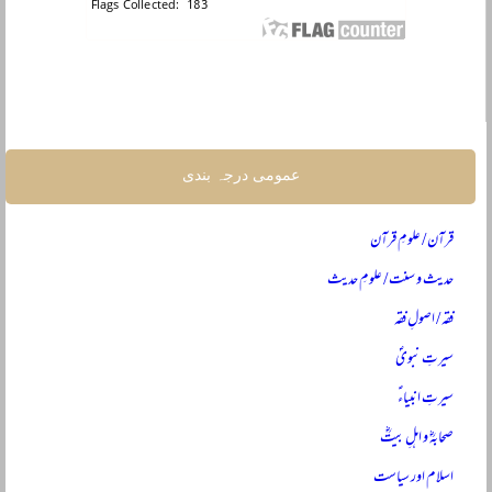
عمومی درجہ بندی
قرآن / علومِ قرآن
حدیث و سنت / علومِ حدیث
فقہ / اصولِ فقہ
سیرتِ نبویؐ
سیرتِ انبیاءؑ
صحابہؓ و اہلِ بیتؓ
اسلام اور سیاست