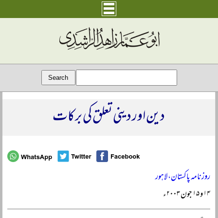
دین اور دینی تعلق کی برکات
روزنامہ پاکستان، لاہور
۱۴ و ۱۵ جون ۲۰۰۳ء