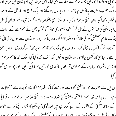
وچی دروازہ لاہور میں جلسہ عام سے خطاب بھی کیا۔ اس مرحلہ میں بلوچستان میں مری اور م
لوگ حسب روایت پہاڑوں پر چڑھ کر مورچہ زن ہوگئے اور پاک فوج اور قبائل کے درمیا
نواب محمد اکبر خان بگٹی مرحوم جناب ذوالفقار علی بھٹو مرحوم کے ساتھی تھے اور ان کی
ں اپوزیشن کی جماعتوں نے مل کر ’’متحدہ جمہوری محاذ‘‘ قائم کیا جس نے حکومت کے خلاف م
ہوئے گرفتاریاں پیش کرنے والوں میں ملک محمد قاسم، سید محمد قسور گردیزی، جناب حمزہ،
 تھے۔ سیاسی کارکنوں پر لاہور اور ملتان دونوں جگہ سخت تشدد کیا گیا، ملک محمد قاسم مرح
انہ بنی، شیرانوالہ لاہور کے مولوی شیر محمد پر بازاری عورتیں مسلط کی گئیں، اور چودھری ظہور
 گیا۔
ان دنوں میں نے حضرت مولانا مفتی محمودؒ سے دریافت 
 ساتھ یکجہتی کے اظہار کے لیے کر رہے ہیں اور فوجی آپریشن کا نشانہ بننے والے بلوچوں کو