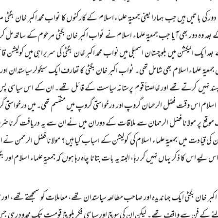
دور کی باتیں ہیں جب ہمارا یعنی جمعیۃ علماء اسلام کے کارکنوں کا نواب محمد اکبر خان بگٹی
بعد وہ دور بھی آیا جب جمعیۃ علماء اسلام نے نواب اکبر خان بگٹی مرحوم کے ساتھ مل کر ب
عد ایک الیکشن میں بلوچستان اسمبلی میں نواب محمد اکبر خان بگٹی کی سربراہی میں کولیشن قا
 جمعیۃ علماء اسلام بھی شامل تھی۔ نواب اکبر خان بگٹی کا تعارف ایک سیکولر سیاستدان اور
ند نہیں کرتے تھے اور خالصتاً قوم پرستانہ سیاست کے قائل تھے۔ ان کے اس سیاسی پس م
اء اسلام اس وقت فضل الرحمان گروپ اور درخواستی گروپ میں منقسم تھی۔ میں درخواستی
 موقع پر مولانا فضل الرحمان سے ملاقات کے دوران میں نے ان سے یہ دریافت کرنا ضروری
ان کی قیادت میں جمعیۃ علماء اسلام کی کولیشن کے اسباب کیا ہیں؟ مولانا فضل الرحمن نے
اس لیے اس کا ذکر یہاں نہیں کر رہا، البتہ یہ بات بتانا چاہ رہا ہوں کہ جمعیۃ علماء اسلام او
کبر خان بگٹی ایک جہاندیدہ اور صاحب مطالعہ سیاستدان تھے، معاملات کو سمجھتے تھے، او
نے کے فن سے واقف تھے۔ لیکن ان کی سوچ اور سیاسی فکر بلوچ قومیت تک محدود رہی جس کی و