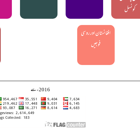
کونسل
افغانستان اور روسی
فوجیں
2016ء سے