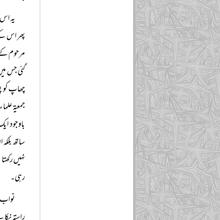
یہ اس 
پھر اس کے 
مرحوم کے ب
گئی جس میں
چھاپ کو پس
جمعیۃ علم
باوجود ایک
ساتھ بلکہ 
نہیں رکھتا 
رہی۔
نواب ا
راستہ نکال