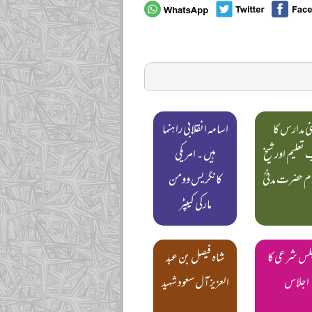
ی مدارس کا
اسامہ انقلابی راہنما
تعلیم اور شیخ
ہیں ۔ امریکی
ام حضرت مدنیؒ
کانگریس وومن
مارکی کیپٹر
مجلس شرعی کا
شاہ فیصل بن عبد
اجلاس
العزیز آل سعود شہید