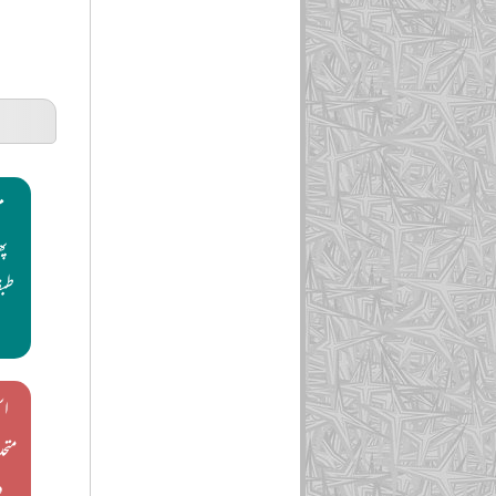
م
پھ
طبق
اس
متح
د