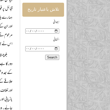
ریاستی تشد
قبائل پر 
تلاش باعتبار تاریخ
ہمارے ہاں 
ابتدائی
اور ان کے 
مرحوم نے ج
انتہائی
اس نے جلسہ
بلوچست
دور کا ہے۔
علاقے کے 
اور خلاف 
بازیابی اور
جائے۔ وہ رہ