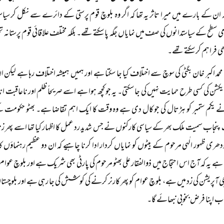
 ان کے بارے میں میرا تاثر یہ تھا کہ اگر وہ بلوچ قوم پرستی کے دائرے سے نکل کر
ی سطح کے سیاستدانوں کی صف میں نمایاں جگہ پا سکتے تھے۔ بلکہ مختلف علاقائی قوم پرستانہ 
 فراہم کر سکتے تھے۔
حمد اکبر خان بگٹی کی سوچ سے اختلاف کیا جا سکتا ہے اور ہمیں ہمیشہ اختلاف رہا ہے ل
کشن کی کسی طرح حمایت نہیں کی جا سکتی۔ یہ جو کچھ ہوا ہے اسے صریحاً ظلم اور ناعاقبت ا
ے یکم ستمبر کو ہڑتال کی جو کال دی ہے وہ وقت کا ایک اہم تقاضا ہے۔ بھٹو حکومت کے
جاب سمیت ملک بھر کے سیاسی کارکنوں نے جس شدید رد عمل کا اظہار کیا تھا اسے پھر زن
 چودھری ظہور الٰہی مرحوم کے بیٹوں کو نمایاں کردار ادا کرنا چاہیے کہ ان دو عظیم رہنماؤں
 یہ کہ آج اس احتجاج میں ذوالفقار علی بھٹو مرحوم کی پارٹی بھی شریک ہے اور بلوچ عوا
ی آپریشن کی زد میں ہے، بلوچ عوام کو پھر کارنر کرنے کی کوشش کی جا رہی ہے اور بلوچستا
ب اپنا فرض بخوبی نبھائے گا۔