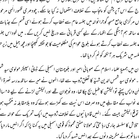
د کا ان کی طرح ہم بھی نشانہ ہیں۔ اس طرح ہماری کوشش ہے کہ پنجاب کے عوام اور سیاسی
فوج کے اس آپریشن کو پنجاب کے خلاف استعمال نہ کیا جا سکے۔چودھری ظہور الٰہی مرح
مرکزی جامع مسجد گوجرانوالہ میں جلسہ عام سے خطاب کرتے ہوئے اسی قسم کے جذبات کا اظ
ساتھ ہم آہنگی کے اظہار کے لیے کسی قربانی سے دریغ نہیں کریں گے۔ میں خود اس جلسہ ک
لسہ سے خطاب کرتے ہوئے بلوچ عوام کی مظلومیت کا جو نقشہ کھینچا اور مچھ جیل میں زیر
 میں شریک ہر آنکھ کو نم کر دیا تھا۔
ان میں جمعیۃ علماء اسلام کے صوبائی امیر اور بلوچستان اسمبلی کے ڈپٹی اسپیکر مولوی سید شم
 مولوی سید شمس الدین شہیدؒ کا تعلق ژوب سے تھا، انہوں نے میرے ساتھ مدرسہ نصرۃ الع
کے بعد وطن
نواب کے مقابلے میں وہ صرف اس نیت سے کھڑے ہوئے کہ وہ بلامقابلہ نہ منتخب ہو جائ
توقع الیکشن جیت گئے۔ انہیں قادیانیوں کے خلاف ژوب میں ایک تحریک کے حوالہ سے گرفت
 تلاش کا سلسلہ جاری رہا حتیٰ کہ مولانا مفتی محمودؒ کو قومی اسمبلی میں یہ کہنا پڑا کہ اگر انہیں 
ا تو ہوئے مگر چند دنوں کے بعد انہیں شہید کر دیا گیا۔