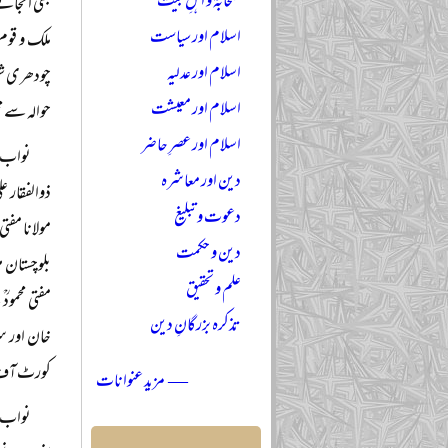
صحابہؓ و اہلِ بیتؓ
بھی انجان
اسلام اور سیاست
ملک و قوم 
اسلام اور عدلیہ
چودھری شجا
اسلام اور معیشت
حوالہ سے مخ
اسلام اور عصرِ حاضر
دین اور معاشرہ
ذوالفقار ع
دعوت و تبلیغ
مولانا مفتی
دین و حکمت
بلوچستان م
علم و تحقیق
مفتی محمود
تذکرہ بزرگانِ دین
خان اور سر
کورٹ آف پا
— مزید عنوانات
نواب م