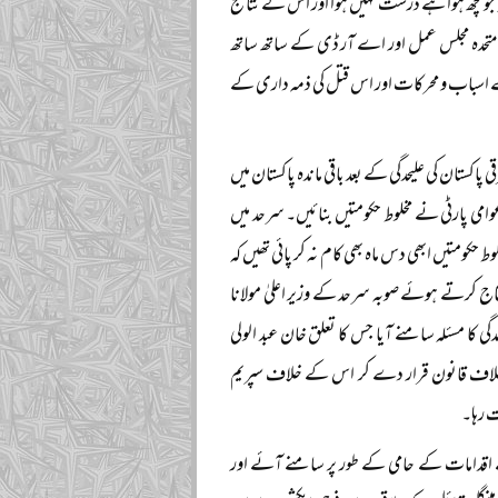
و کچھ ہوا ہے درست نہیں ہوا اور اس کے نتائج
ر متحدہ مجلس عمل اور اے آر ڈی کے ساتھ ساتھ
کے اسباب و محرکات اور اس قتل کی ذمہ داری کے
قت سنا جب ۱۹۷۰ء کے عام انتخابات اور مشرقی پاکستان کی علیحدگی کے بعد باقی ماندہ پاکستان میں
 عوامی پارٹی نے مخلوط حکومتیں بنائیں۔ سرحد میں
ط حکومتیں ابھی دس ماہ بھی کام نہ کر پائی تھیں کہ
جاج کرتے ہوئے صوبہ سرحد کے وزیر اعلیٰ مولانا
ی کا مسئلہ سامنے آیا جس کا تعلق خان عبد الولی
ی کو خلاف قانون قرار دے کر اس کے خلاف سپریم
ت رہا۔
کے اقدامات کے حامی کے طور پر سامنے آئے اور