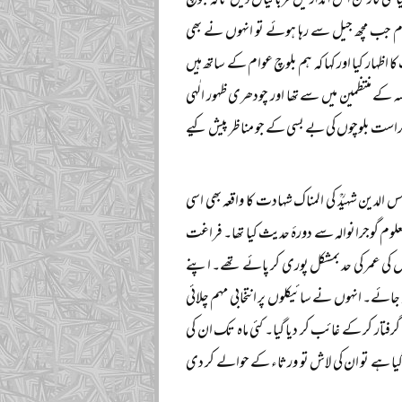
 کارکن اس انداز میں قربانیاں دیں تاکہ بلوچ
وم جب مچھ جیل سے رہا ہوئے تو انہوں نے بھی
ہار کیا اور کہا کہ ہم بلوچ عوام کے ساتھ ہیں
ے منتظمین میں سے تھا اور چودھری ظہور الٰہی
حراست بلوچوں کی بے بسی کے جو مناظر پیش کیے
س الدین شہیدؒ کی المناک شہادت کا واقعہ بھی اسی
لوم گوجرانوالہ سے دورۂ حدیث کیا تھا۔ فراغت
 واپس پہنچے تو الیکشن کا طبل بج چکا تھا، وہ نوجوان تھے اور الیکشن لڑنے کے لیے ۲۵ سال کی عمر کی حد بمشکل پوری کر پائے تھے۔ اپنے
ے۔ انہوں نے سائیکلوں پر انتخابی مہم چلائی
ار کر کے غائب کر دیا گیا۔ کئی ماہ تک ان کی
مار دیا گیا ہے تو ان کی لاش تو ورثاء کے حوالے کر دی