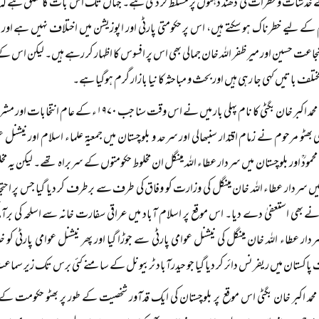
ے خدشات و خطرات کی دھند ذہنوں پر مسلط کر دی ہے۔ جہاں تک اس بات کا تعلق ہے کہ ج
کے لیے خطرناک ہو سکتے ہیں، اس پر حکومتی پارٹی اور اپوزیشن میں اختلاف نہیں ہے او
عت حسین اور میر ظفر اللہ خان جمالی بھی اس پر افسوس کا اظہار کر رہے ہیں۔ لیکن اس 
تلف باتیں کہی جا رہی ہیں اور بحث و مباحثہ کا نیا بازار گرم ہوگیا ہے۔
نواب محمد اکبر خان بگٹی کا نام پہلی بار میں نے اس و
لی بھٹو مرحوم نے زمام اقتدار سنبھالی اور سرحد و بلوچستان میں جمعیۃ علماء اسلام اور نیشنل
 محمودؒ اور بلوچستان میں سردار عطاء اللہ مینگل ان مخلوط حکومتوں کے سربراہ تھے۔ لیکن یہ مخلو
یں سردار عطاء اللہ خان مینگل کی وزارت کو وفاق کی طرف سے برطرف کر دیا گیا جس پر احت
ؒ نے بھی استعفیٰ دے دیا۔ اس موقع پر اسلام آباد میں عراقی سفارت خانہ سے اسلحہ کی برآمدگ
دار عطاء اللہ خان مینگل کی نیشنل عوامی پارٹی سے جوڑا گیا اور پھر نیشنل عوامی پارٹ
کستان میں ریفرنس دائر کر دیا گیا جو حیدرآباد ٹربیونل کے سامنے کئی برس تک زیر سماع
حمد اکبر خان بگٹی اس موقع پر بلوچستان کی ایک قدآور شخصیت کے طور پر بھٹو حکومت 