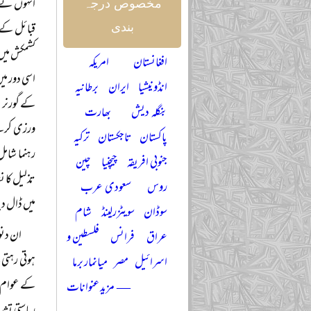
انہوں نے م
مخصوص درجہ
قبائل کے 
بندی
کشمکش میں 
افغانستان
امریکہ
اسی دور می
انڈونیشیا
ایران
برطانیہ
بنگلہ دیش
بھارت
ورزی کرتے 
پاکستان
تاجکستان
ترکیہ
رہنما شامل
جنوبی افریقہ
چیچنیا
چین
تذلیل کا نش
روس
سعودی عرب
میں ڈال دیا
سوڈان
سویٹزرلینڈ
شام
عراق
فرانس
فلسطین و
اسرائیل
مصر
میانمار برما
کے عوام کے
— مزید عنوانات