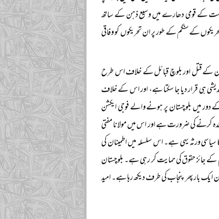
 سیاست کے قومی دھارے میں وسیع ذہن کے ساتھ
تحریکوں کے سنگم کے طور پر ان تحریکوں کو وفاقی
یکن ان کے قتل اور بلوچ قبائل کے خلاف اس طرح
ندیشی ہی قرار دیا جا سکتا ہے، اور اس کے خلاف
 دور میں بلوچستان پر ہونے والے فوجی ایکشن
دہ کرنے کی ضرورت ہے اور اس میں مولانا مفتی
 کا سیاسی ورثہ یہی ہے۔ اس سلسلہ میں اطمینان کی
م کے جائز حقوق کی حمایت کر رہی ہے۔ بلوچستان
ن ایک بار پھر پنجاب کی طرف دیکھ رہا ہے۔ امید