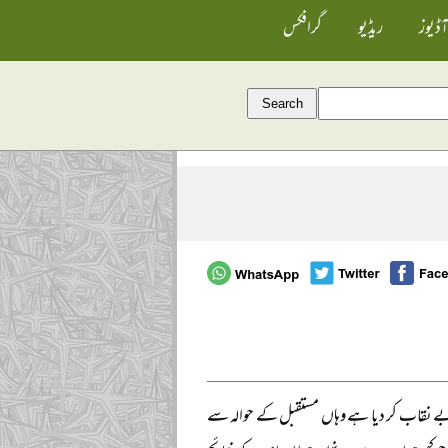
آڈیوز
ریڈیو
گرافکس
ر بے نقاب کر دیا ہے وہاں مستقبل کے حوالہ سے