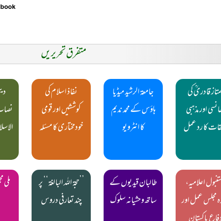
متفرق تحریریں
متاز قادریؒ کی
جامعۃ الرشید میڈیا
نفاذ اسلام کی
دین
انسی اور مذہبی
ہاؤس کے محمد ندیم
کوششیں اور قومی
نصاب 
ات کا رد عمل
کا انٹرویو
خودمختاری کا مسئلہ
الاسل
تنبول اعلامیہ،
طالبان قیدیوں کے
’’حجۃ اللہ البالغۃ‘‘ پر
ملی 
دہ مجلس عمل اور
ساتھ وحشیانہ سلوک
چند تعارفی دروس
فاع پاکستان