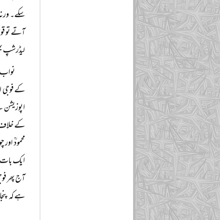
سکے۔ ورنہ
آتے تو قوم
لیڈرشپ بھی
نواب م
کے فوجی ای
اپوزیشن ن
کے خلاف پن
محمودؒ اور
ایک بات ہے
آج پھر فوج
ہے کہ پنجا