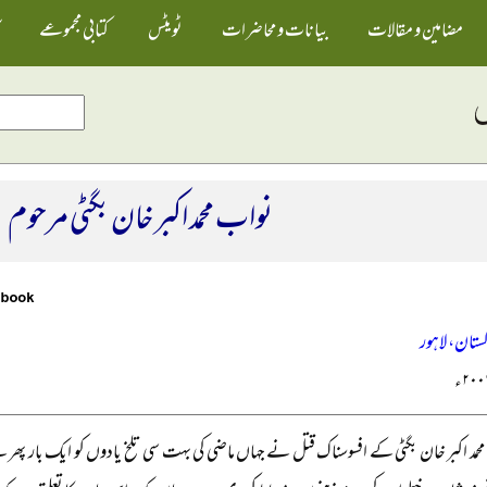
مضامین و مقالات
بیانات و محاضرات
ٹویٹس
کتابی مجموعے
نواب محمد اکبر خان بگٹی مرحوم
کستان، لاہور
حمد اکبر خان بگٹی کے افسوسناک قتل نے جہاں ماضی کی بہت سی تلخ یادوں کو ایک بار پھ