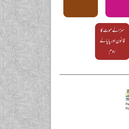
سزائے موت کا
قانون اور پاپائے
روم