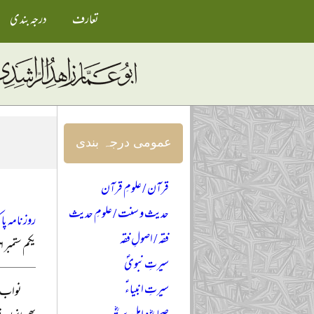
تعارف
درجہ بندی
عمومی درجہ بندی
قرآن / علومِ قرآن
حدیث و سنت / علومِ حدیث
روزنامہ پا
فقہ / اصولِ فقہ
یکم ستمبر ۲۰۰۶ء
سیرتِ نبویؐ
سیرتِ انبیاءؑ
نواب م