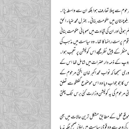
 مرحوم سے پہلا تعارف ہوا بلکہ ان سے واسطہ پڑا۔
لوچستان میں حکومت بنائی۔ جنرل محمد ضیاء الحق
ئم ہوئی اور ان کی قیادت میں صوبائی حکومت بنائی
 قوم پرست رہنما کا تھا۔ وہ سیاست میں مذہب کی
نظر کے پیش نظر مجھے اس کولیشن پر تعجب ہوا۔
 گروپ کے ذمہ دار حضرات میں شامل تھا اس کے
 سمجھا کہ نواب محمد اکبر خان بگٹی مرحوم کے
 اس کا جو جواب دیا وہ اس موضوع گفتگو سے تعلق
ر بگٹی مرحوم کی یہ کولیشن وزارت کئی برس تک چلتی
ر موقع محل کے مطابق مشکل ترین حالات میں بھی
جہ سے وہ قومی سیاست میں اپنی صحیح جگہ نہ پا