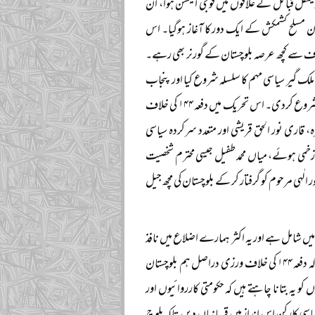
ینگل قبائل کے علاقوں میں فوجی ایکشن ہوا، ان
ن مسلح کشمکش کے ایک دور کا آغاز ہوگیا۔ اس
 طرف سے کچھ عرصہ بلوچستان کے گورنر بھی رہے۔
لک گیر سیاسی مہم کا سلسلہ شروع کیا اور پنجاب
کے گورنر جناب غلام مصطفیٰ کھر کی نافذ کردہ دفعہ ۱۴۴ کو ہدف بنا کر لاہور اور ملتان سے سول نافرمانی شروع کردی۔ اس تحریک میں دفعہ ۱۴۴ کی خلاف
 قاری نور الحق قریشی اور متعدد سرکردہ سیاسی
وم زخمی ہوئے، میاں محمد طفیل جیسی محترم شخصیت
 الٰہی مرحوم کو گرفتار کر کے بلوچستان کی مچھ جیل
کیا کہ دفعہ ۱۴۴ کا نفاذ تو ہمارے معمولات میں شامل ہے اور یہ اکثر ہمارے اضلاع میں نافذ
ہوتی رہتی ہے، اس پر اس قدر سخت ایکشن لینے کی کیا ضرورت ہے؟ مفتی صاحب مرحوم نے فرمایا کہ دفعہ ۱۴۴ کی خلاف ورزی دراصل ہم بلوچستان
 یہ بتانا چاہتے ہیں کہ حکومتی کارروائیوں اور